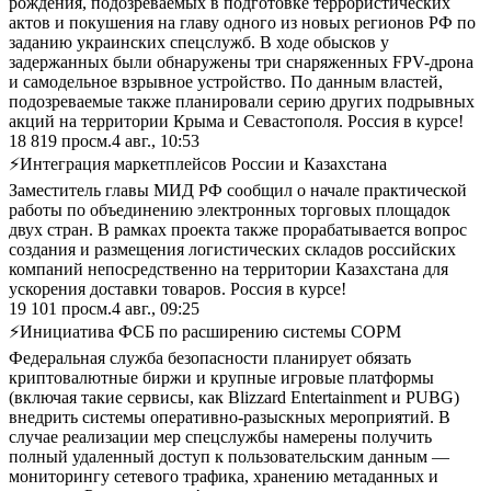
рождения, подозреваемых в подготовке террористических
актов и покушения на главу одного из новых регионов РФ по
заданию украинских спецслужб. В ходе обысков у
задержанных были обнаружены три снаряженных FPV-дрона
и самодельное взрывное устройство. По данным властей,
подозреваемые также планировали серию других подрывных
акций на территории Крыма и Севастополя. Россия в курсе!
18 819
просм.
4 авг., 10:53
⚡Интеграция маркетплейсов России и Казахстана
Заместитель главы МИД РФ сообщил о начале практической
работы по объединению электронных торговых площадок
двух стран. В рамках проекта также прорабатывается вопрос
создания и размещения логистических складов российских
компаний непосредственно на территории Казахстана для
ускорения доставки товаров. Россия в курсе!
19 101
просм.
4 авг., 09:25
⚡Инициатива ФСБ по расширению системы СОРМ
Федеральная служба безопасности планирует обязать
криптовалютные биржи и крупные игровые платформы
(включая такие сервисы, как Blizzard Entertainment и PUBG)
внедрить системы оперативно-разыскных мероприятий. В
случае реализации мер спецслужбы намерены получить
полный удаленный доступ к пользовательским данным —
мониторингу сетевого трафика, хранению метаданных и