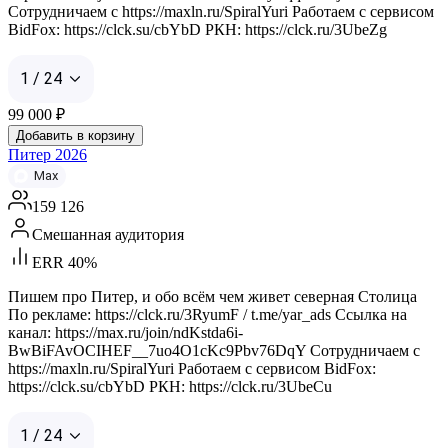
Сотрудничаем с https://maxln.ru/SpiralYuri Работаем с сервисом
BidFox: https://clck.su/cbYbD РКН: https://clck.ru/3UbeZg
1 / 24
99 000
₽
Добавить в корзину
Питер 2026
Max
159 126
Смешанная аудитория
ERR 40%
Пишем про Питер, и обо всём чем живет северная Столица
По рекламе: https://clck.ru/3RyumF / t.me/yar_ads Ссылка на
канал: https://max.ru/join/ndKstda6i-
BwBiFAvOCIHEF__7uo4O1cKc9Pbv76DqY Сотрудничаем с
https://maxln.ru/SpiralYuri Работаем с сервисом BidFox:
https://clck.su/cbYbD РКН: https://clck.ru/3UbeCu
1 / 24