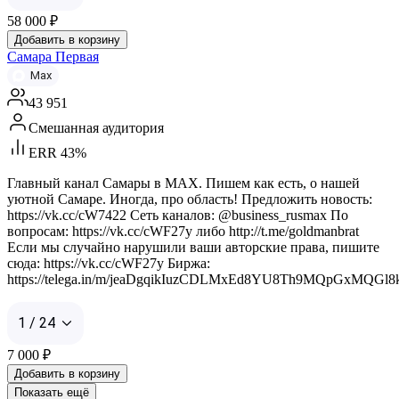
58 000
₽
Добавить в корзину
Самара Первая
Max
43 951
Смешанная аудитория
ERR 43%
Главный канал Самары в MAX. Пишем как есть, о нашей
уютной Самаре. Иногда, про область! Предложить новость:
https://vk.cc/cW7422 Сеть каналов: @business_rusmax По
вопросам: https://vk.cc/cWF27y либо http://t.me/goldmanbrat
Если мы случайно нарушили ваши авторские права, пишите
сюда: https://vk.cc/cWF27y Биржа:
https://telega.in/m/jeaDgqikIuzCDLMxEd8YU8Th9MQpGxMQGl
1 / 24
7 000
₽
Добавить в корзину
Показать ещё