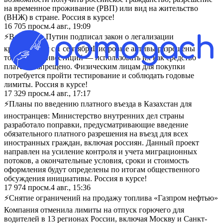
на временное проживание (РВП) или вид на жительство
(ВНЖ) в стране. Россия в курсе!
16 705
просм.
4 авг., 19:09
⚡Владимир Путин подписал закон о легализации
криптовалют с 1 сентября ​Цифровые активы разрешены
только для инвестиций — использовать их как средство
платежа запрещено. Физическим лицам для покупки
потребуется пройти тестирование и соблюдать годовые
лимиты. Россия в курсе!
17 329
просм.
4 авг., 17:17
⚡Планы по введению платного въезда в Казахстан для
иностранцев: Министерство внутренних дел страны
разработало поправки, предусматривающие введение
обязательного платного разрешения на въезд для всех
иностранных граждан, включая россиян. Данный проект
направлен на усиление контроля и учета миграционных
потоков, а окончательные условия, сроки и стоимость
оформления будут определены по итогам общественного
обсуждения инициативы. Россия в курсе!
17 974
просм.
4 авг., 15:36
⚡Снятие ограничений на продажу топлива «Газпром нефтью»
Компания отменила лимиты на отпуск горючего для
водителей в 13 регионах России, включая Москву и Санкт-