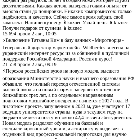
каждый раз радуюсь. 36 лет я создаю ножи, которые служат
десятилетиями. Каждая деталь выверена годами опыта: от
выбора стали до полировки. Никаких компромиссов: только
надёжность и качество. Сейчас самое время забрать свой
комплект: Напиши кузнецу 📱kuznec Узнай цены 📱kuznec
Получи подарок от кузнеца 📱kuznec
15 694
просм.
2 авг., 10:05
⚡Включение Татьяны Ким в базу данных «Миротворца»
Генеральный директор маркетплейса Wildberries внесена на
украинский интернет-ресурс из-за обвинений в публичной
поддержке Российской Федерации. Россия в курсе!
21 558
просм.
2 авг., 09:19
⚡Переход российских вузов на новую модель высшего
образования Министерство науки и высшего образования РФ
объявило, что полный переход отечественной системы
высшей школы на новый формат завершится в течение
ближайших трех лет, а по отдельным направлениям
подготовки масштабное внедрение начнется с 2027 года. В
пилотном проекте, запущенном в 2023-м, уже участвуют 17
ведущих университетов страны, куда в текущем году на
бюджетные места поступят около 42,4 тысячи абитуриентов.
Новая модель разделяет обучение на базовый и
специализированный уровни, а аспирантуру выделяет в
отдельный вид профессиональной подготовки для научно-