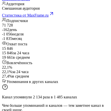
Аудитория
Смешанная аудитория
Статистика от MaxFrame.ru
Подписчики
71 728
-162
день
-1 056
неделя
-1 835
месяц
Охват поста
15 846
15 846
за 24 часа
19 661
в среднем
Вовлечённость
22,1%
22,1%
за 24 часа
27,4%
в среднем
Упоминания в других каналах
Канал упомянули
2 134
раза
в
1 485
каналах
Чем больше упоминаний и каналов — тем заметнее канал в
своей нише.