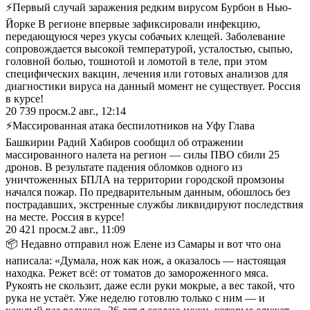
⚡Первый случай заражения редким вирусом Бурбон в Нью-
Йорке В регионе впервые зафиксировали инфекцию,
передающуюся через укусы собачьих клещей. Заболевание
сопровождается высокой температурой, усталостью, сыпью,
головной болью, тошнотой и ломотой в теле, при этом
специфических вакцин, лечения или готовых анализов для
диагностики вируса на данный момент не существует. Россия
в курсе!
20 739
просм.
2 авг., 12:14
⚡Массированная атака беспилотников на Уфу Глава
Башкирии Радий Хабиров сообщил об отражении
массированного налета на регион — силы ПВО сбили 25
дронов. В результате падения обломков одного из
уничтоженных БПЛА на территории городской промзоны
начался пожар. По предварительным данным, обошлось без
пострадавших, экстренные службы ликвидируют последствия
на месте. Россия в курсе!
20 421
просм.
2 авг., 11:09
📦 Недавно отправил нож Елене из Самары и вот что она
написала: «Думала, нож как нож, а оказалось — настоящая
находка. Режет всё: от томатов до замороженного мяса.
Рукоять не скользит, даже если руки мокрые, а вес такой, что
рука не устаёт. Уже неделю готовлю только с ним — и