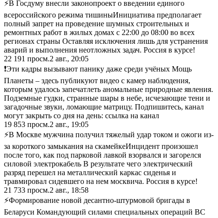
⚡В Госдуму внесли законопроект о введении единого
всероссийского режима тишины ​Инициатива предполагает
полный запрет на проведение шумных строительных и
ремонтных работ в жилых домах с 22:00 до 08:00 во всех
регионах страны Оставляя исключения лишь для устранения
аварий и выполнения неотложных задач. Россия в курсе!
22 191
просм.
2 авг., 20:05
❗️Эти кадры вызывают панику даже среди учёных Мощь
Планеты – здесь публикуют видео с камер наблюдения,
которым удалось запечатлеть аномальные природные явления.
Подземные гудки, странные шары в небе, исчезающие тени и
загадочные звуки, ломающие матрицу. Подпишитесь, канал
могут закрыть со дня на день: ссылка на канал
19 853
просм.
2 авг., 19:05
⚡В Москве мужчина получил тяжелый удар током и ожоги из-
за короткого замыкания на скамейке ​Инцидент произошел
после того, как под парковой лавкой взорвался и загорелся
силовой электрокабель В результате чего электрический
разряд перешел на металлический каркас сиденья и
травмировал сидевшего на нем москвича. Россия в курсе!
21 733
просм.
2 авг., 18:58
⚡Формирование новой десантно-штурмовой бригады в
Беларуси Командующий силами специальных операций ВС