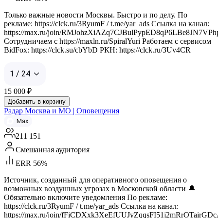
Только важные новости Москвы. Быстро и по делу. По
рекламе: https://clck.ru/3RyumF / t.me/yar_ads Ссылка на канал:
https://max.ru/join/RMJohzXiAZq7CJBulPypED8qP6LBe8JN7VPh
Сотрудничаем с https://maxln.ru/SpiralYuri Работаем с сервисом
BidFox: https://clck.su/cbYbD РКН: https://clck.ru/3Uv4CR
1 / 24
15 000
₽
Добавить в корзину
Радар Москва и МО | Оповещения
Max
211 151
Смешанная аудитория
ERR 56%
Источник, созданный для оперативного оповещения о
возможных воздушных угрозах в Московской области 🔔
Обязательно включите уведомления По рекламе:
https://clck.ru/3RyumF / t.me/yar_ads Ссылка на канал:
https://max.ru/join/fFiCDXxk3XeEfUUJyZqqsFI51j2mRrOTairGD