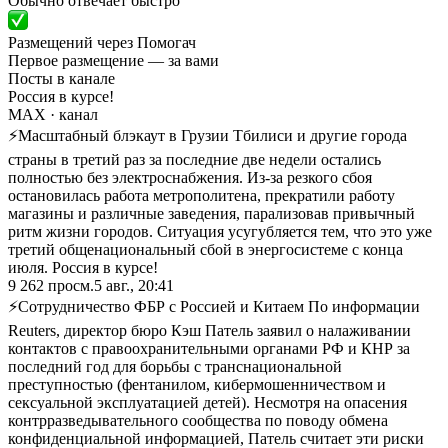
Обычно отвечает быстро
Размещений через Помогач
Первое размещение — за вами
Посты в канале
Россия в курсе!
MAX
· канал
⚡Масштабный блэкаут в Грузии Тбилиси и другие города
страны в третий раз за последние две недели остались
полностью без электроснабжения. Из-за резкого сбоя
остановилась работа метрополитена, прекратили работу
магазины и различные заведения, парализовав привычный
ритм жизни городов. Ситуация усугубляется тем, что это уже
третий общенациональный сбой в энергосистеме с конца
июля. Россия в курсе!
9 262
просм.
5 авг., 20:41
⚡Сотрудничество ФБР с Россией и Китаем По информации
Reuters, директор бюро Кэш Патель заявил о налаживании
контактов с правоохранительными органами РФ и КНР за
последний год для борьбы с транснациональной
преступностью (фентанилом, кибермошенничеством и
сексуальной эксплуатацией детей). Несмотря на опасения
контрразведывательного сообщества по поводу обмена
конфиденциальной информацией, Патель считает эти риски