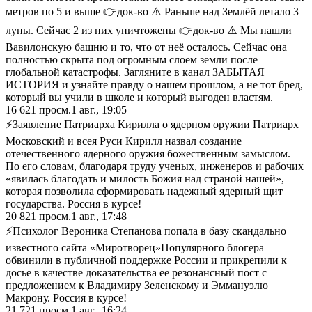
метров по 5 и выше 👉док-во ⚠️ Раньше над Землёй летало 3
луны. Сейчас 2 из них уничтожены 👉док-во ⚠️ Мы нашли
Вавилонскую башню и то, что от неё осталось. Сейчас она
полностью скрыта под огромным слоем земли после
глобальной катастрофы. Загляните в канал ЗАБЫТАЯ
ИСТОРИЯ и узнайте правду о нашем прошлом, а не тот бред,
который вы учили в школе и который выгоден властям.
16 621
просм.
1 авг., 19:05
⚡Заявление Патриарха Кирилла о ядерном оружии Патриарх
Московский и всея Руси Кирилл назвал создание
отечественного ядерного оружия божественным замыслом.
По его словам, благодаря труду ученых, инженеров и рабочих
«явилась благодать и милость Божия над страной нашей»,
которая позволила сформировать надежный ядерный щит
государства. Россия в курсе!
20 821
просм.
1 авг., 17:48
⚡Психолог Вероника Степанова попала в базу скандально
известного сайта «Миротворец» ​Популярного блогера
обвинили в публичной поддержке России и прикрепили к
досье в качестве доказательства ее резонансный пост с
предложением к Владимиру Зеленскому и Эммануэлю
Макрону. Россия в курсе!
21 721
просм.
1 авг., 16:24