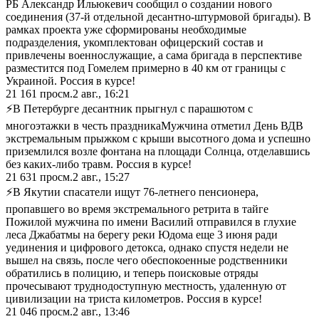
РБ Александр Ильюкевич сообщил о создании нового
соединения (37-й отдельной десантно-штурмовой бригады). В
рамках проекта уже сформированы необходимые
подразделения, укомплектован офицерский состав и
привлечены военнослужащие, а сама бригада в перспективе
разместится под Гомелем примерно в 40 км от границы с
Украиной. Россия в курсе!
21 161
просм.
2 авг., 16:21
⚡В Петербурге десантник прыгнул с парашютом с
многоэтажки в честь праздника ​Мужчина отметил День ВДВ
экстремальным прыжком с крыши высотного дома и успешно
приземлился возле фонтана на площади Солнца, отделавшись
без каких-либо травм. Россия в курсе!
21 631
просм.
2 авг., 15:27
⚡В Якутии спасатели ищут 76-летнего пенсионера,
пропавшего во время экстремального ретрита в тайге ​
Пожилой мужчина по имени Василий отправился в глухие
леса Джабатмы на берегу реки Юдома еще 3 июня ради
уединения и цифрового детокса, однако спустя недели не
вышел на связь, после чего обеспокоенные родственники
обратились в полицию, и теперь поисковые отряды
прочесывают труднодоступную местность, удаленную от
цивилизации на триста километров. Россия в курсе!
21 046
просм.
2 авг., 13:46