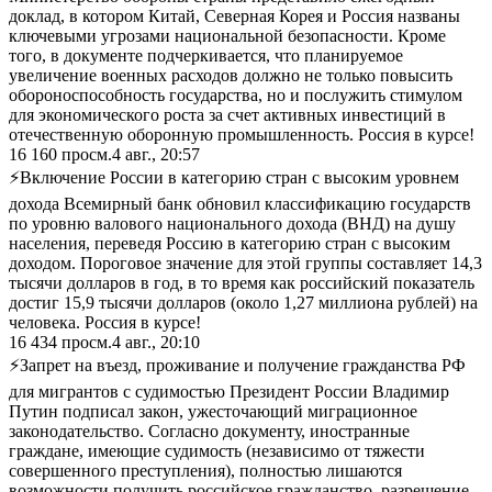
доклад, в котором Китай, Северная Корея и Россия названы
ключевыми угрозами национальной безопасности. Кроме
того, в документе подчеркивается, что планируемое
увеличение военных расходов должно не только повысить
обороноспособность государства, но и послужить стимулом
для экономического роста за счет активных инвестиций в
отечественную оборонную промышленность. Россия в курсе!
16 160
просм.
4 авг., 20:57
⚡Включение России в категорию стран с высоким уровнем
дохода Всемирный банк обновил классификацию государств
по уровню валового национального дохода (ВНД) на душу
населения, переведя Россию в категорию стран с высоким
доходом. Пороговое значение для этой группы составляет 14,3
тысячи долларов в год, в то время как российский показатель
достиг 15,9 тысячи долларов (около 1,27 миллиона рублей) на
человека. Россия в курсе!
16 434
просм.
4 авг., 20:10
⚡Запрет на въезд, проживание и получение гражданства РФ
для мигрантов с судимостью Президент России Владимир
Путин подписал закон, ужесточающий миграционное
законодательство. Согласно документу, иностранные
граждане, имеющие судимость (независимо от тяжести
совершенного преступления), полностью лишаются
возможности получить российское гражданство, разрешение