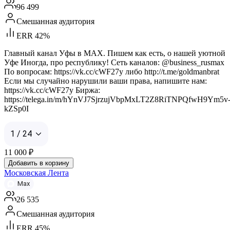
96 499
Смешанная аудитория
ERR 42%
Главный канал Уфы в MAX. Пишем как есть, о нашей уютной
Уфе Иногда, про республику! Сеть каналов: @business_rusmax
По вопросам: https://vk.cc/cWF27y либо http://t.me/goldmanbrat
Если мы случайно нарушили ваши права, напишите нам:
https://vk.cc/cWF27y Биржа:
https://telega.in/m/hYnVJ7SjrzujVbpMxLT2Z8RiTNPQfwH9Ym5v
kZSp0I
1 / 24
11 000
₽
Добавить в корзину
Московская Лента
Max
26 535
Смешанная аудитория
ERR 45%