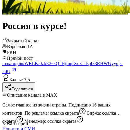
Россия в курсе!
Закрытый канал
Взрослая ЦА
РКН
Прямой пост
max.ru/join/WRLKi0zbE3ekQ_HjfnqfXuzTdspf33RHWGyynjs-
2dU
Баллы: 3,5
Поделиться
Описание канала в MAX
Самое главное из жизни страны. Подписано 16 ваших
контактов. По рекламе:
ссылка скрыта
Биржа:
ссылка
скрыта
Менеджер:
ссылка скрыта
Категории
Новости и СМИ