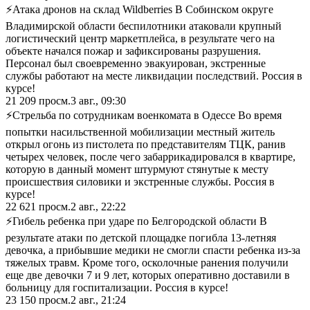
⚡Атака дронов на склад Wildberries В Собинском округе
Владимирской области беспилотники атаковали крупный
логистический центр маркетплейса, в результате чего на
объекте начался пожар и зафиксированы разрушения.
Персонал был своевременно эвакуирован, экстренные
службы работают на месте ликвидации последствий. Россия в
курсе!
21 209
просм.
3 авг., 09:30
⚡Стрельба по сотрудникам военкомата в Одессе Во время
попытки насильственной мобилизации местный житель
открыл огонь из пистолета по представителям ТЦК, ранив
четырех человек, после чего забаррикадировался в квартире,
которую в данный момент штурмуют стянутые к месту
происшествия силовики и экстренные службы. Россия в
курсе!
22 621
просм.
2 авг., 22:22
⚡Гибель ребенка при ударе по Белгородской области В
результате атаки по детской площадке погибла 13-летняя
девочка, а прибывшие медики не смогли спасти ребенка из-за
тяжелых травм. Кроме того, осколочные ранения получили
еще две девочки 7 и 9 лет, которых оперативно доставили в
больницу для госпитализации. Россия в курсе!
23 150
просм.
2 авг., 21:24