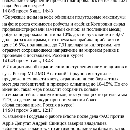
изначально завершение проекта планировалось на начало 2027
года. Россия в курсе!
14 845
просм.
5 авг., 14:48
⚡Биржевые цены на кофе обновили полугодовые максимумы
на фоне роста стоимости робусты и арабики ​Котировки сырья
продемонстрировали заметный скачок: за последний месяц
робуста подорожала почти на 10%, достигнув отметки в 4,07
доллара за килограмм, в то время как арабика прибавила в
цене 16,5%, поднявшись до 7,91 доллара за килограмм, что
отражает сохраняющееся напряжение на мировом рынке и
проблемы с поставками. Россия в курсе!
14 049
просм.
5 авг., 13:43
⚡ Инициатива об ограничении поступления олимпиадников в
вузы Ректор МГИМО Анатолий Торкунов выступил с
предложением ввести квоту, ограничив число бюджетных
мест для победителей и призеров олимпиад до 10–15%. По его
мнению, такая мера позволит сохранить больше
возможностей для выпускников, поступающих по результатам
ЕГЭ, и сделает конкурс при поступлении более
сбалансированным. Россия в курсе!
14 904
просм.
5 авг., 12:17
⚡Заявление Госдумы о работе iPhone после дела ФАС против
Apple Депутат Андрей Свинцов заверил владельцев
«яблочных» гаджетов, что антимонопольное разбирательство