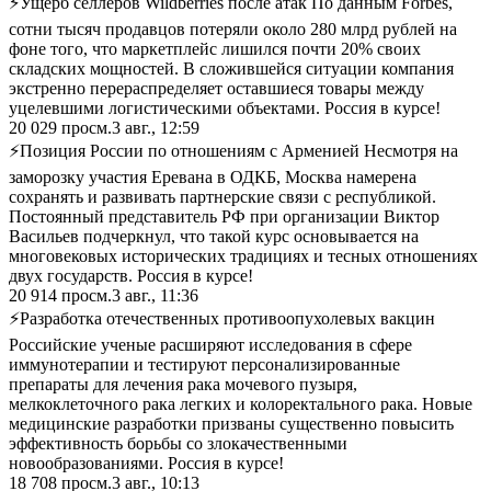
⚡Ущерб селлеров Wildberries после атак По данным Forbes,
сотни тысяч продавцов потеряли около 280 млрд рублей на
фоне того, что маркетплейс лишился почти 20% своих
складских мощностей. В сложившейся ситуации компания
экстренно перераспределяет оставшиеся товары между
уцелевшими логистическими объектами. Россия в курсе!
20 029
просм.
3 авг., 12:59
⚡Позиция России по отношениям с Арменией Несмотря на
заморозку участия Еревана в ОДКБ, Москва намерена
сохранять и развивать партнерские связи с республикой.
Постоянный представитель РФ при организации Виктор
Васильев подчеркнул, что такой курс основывается на
многовековых исторических традициях и тесных отношениях
двух государств. Россия в курсе!
20 914
просм.
3 авг., 11:36
⚡Разработка отечественных противоопухолевых вакцин
Российские ученые расширяют исследования в сфере
иммунотерапии и тестируют персонализированные
препараты для лечения рака мочевого пузыря,
мелкоклеточного рака легких и колоректального рака. Новые
медицинские разработки призваны существенно повысить
эффективность борьбы со злокачественными
новообразованиями. Россия в курсе!
18 708
просм.
3 авг., 10:13