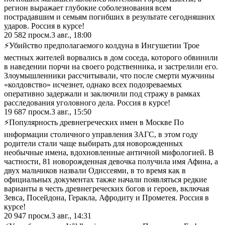
регион выражает глубокие соболезнования всем
пострадавшим и семьям погибших в результате сегодняшних
ударов. Россия в курсе!
20 582
просм.
3 авг., 18:00
⚡Убийство предполагаемого колдуна в Ингушетии Трое
местных жителей ворвались в дом соседа, которого обвинили
в наведении порчи на своего родственника, и застрелили его.
Злоумышленники рассчитывали, что после смерти мужчины
«колдовство» исчезнет, однако всех подозреваемых
оперативно задержали и заключили под стражу в рамках
расследования уголовного дела. Россия в курсе!
19 687
просм.
3 авг., 15:50
⚡Популярность древнегреческих имен в Москве По
информации столичного управления ЗАГС, в этом году
родители стали чаще выбирать для новорожденных
необычные имена, вдохновленные античной мифологией. В
частности, 81 новорожденная девочка получила имя Афина, а
двух мальчиков назвали Одиссеями, в то время как в
официальных документах также начали появляться редкие
варианты в честь древнегреческих богов и героев, включая
Зевса, Посейдона, Геракла, Афродиту и Прометея. Россия в
курсе!
20 947
просм.
3 авг., 14:31