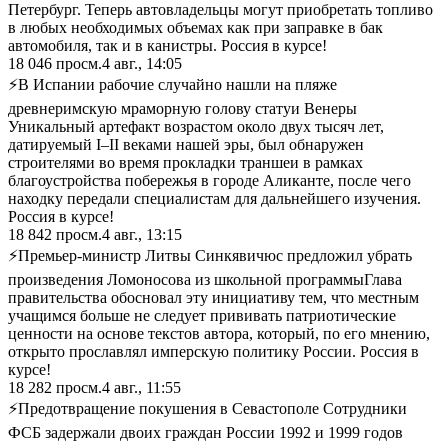
Петербург. Теперь автовладельцы могут приобретать топливо
в любых необходимых объемах как при заправке в бак
автомобиля, так и в канистры. Россия в курсе!
18 046
просм.
4 авг., 14:05
⚡В Испании рабочие случайно нашли на пляже
древнеримскую мраморную голову статуи Венеры ​
Уникальный артефакт возрастом около двух тысяч лет,
датируемый I–II веками нашей эры, был обнаружен
строителями во время прокладки траншеи в рамках
благоустройства побережья в городе Аликанте, после чего
находку передали специалистам для дальнейшего изучения.
Россия в курсе!
18 842
просм.
4 авг., 13:15
⚡Премьер-министр Литвы Синкявичюс предложил убрать
произведения Ломоносова из школьной программы ​Глава
правительства обосновал эту инициативу тем, что местным
учащимся больше не следует прививать патриотические
ценности на основе текстов автора, который, по его мнению,
открыто прославлял имперскую политику России. Россия в
курсе!
18 282
просм.
4 авг., 11:55
⚡Предотвращение покушения в Севастополе Сотрудники
ФСБ задержали двоих граждан России 1992 и 1999 годов