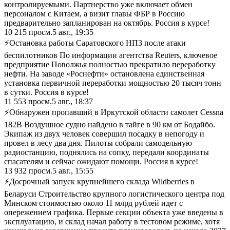
контролируемыми. Партнерство уже включает обмен
персоналом с Китаем, а визит главы ФБР в Россию
предварительно запланирован на октябрь. Россия в курсе!
10 215
просм.
5 авг., 19:35
⚡Остановка работы Саратовского НПЗ после атаки
беспилотников По информации агентства Reuters, ключевое
предприятие Поволжья полностью прекратило переработку
нефти. На заводе «Роснефти» остановлена единственная
установка первичной переработки мощностью 20 тысяч тонн
в сутки. Россия в курсе!
11 553
просм.
5 авг., 18:37
⚡Обнаружен пропавший в Иркутской области самолет Cessna
182B Воздушное судно найдено в тайге в 90 км от Бодайбо.
Экипаж из двух человек совершил посадку в непогоду и
провел в лесу два дня. Пилоты собрали самодельную
радиостанцию, поднялись на сопку, передали координаты
спасателям и сейчас ожидают помощи. Россия в курсе!
13 932
просм.
5 авг., 15:55
⚡Досрочный запуск крупнейшего склада Wildberries в
Беларуси Строительство крупного логистического центра под
Минском стоимостью около 11 млрд рублей идет с
опережением графика. Первые секции объекта уже введены в
эксплуатацию, и склад начал работу в тестовом режиме, хотя