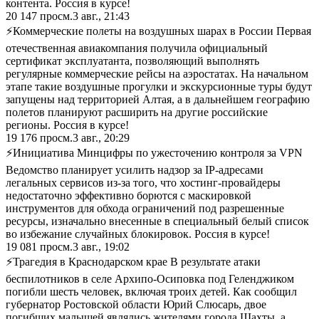
контента. Россия в курсе!
20 147
просм.
3 авг., 21:43
⚡Коммерческие полеты на воздушных шарах в России Первая
отечественная авиакомпания получила официальный
сертификат эксплуатанта, позволяющий выполнять
регулярные коммерческие рейсы на аэростатах. На начальном
этапе такие воздушные прогулки и экскурсионные туры будут
запущены над территорией Алтая, а в дальнейшем географию
полетов планируют расширить на другие российские
регионы. Россия в курсе!
19 176
просм.
3 авг., 20:29
⚡Инициатива Минцифры по ужесточению контроля за VPN
Ведомство планирует усилить надзор за IP-адресами
легальных сервисов из-за того, что хостинг-провайдеры
недостаточно эффективно борются с маскировкой
инструментов для обхода ограничений под разрешенные
ресурсы, изначально внесенные в специальный белый список
во избежание случайных блокировок. Россия в курсе!
19 081
просм.
3 авг., 19:02
⚡Трагедия в Краснодарском крае В результате атаки
беспилотников в селе Архипо-Осиповка под Геленджиком
погибли шесть человек, включая троих детей. Как сообщил
губернатор Ростовской области Юрий Слюсарь, двое
погибших малышей являлись жителями города Шахты, а