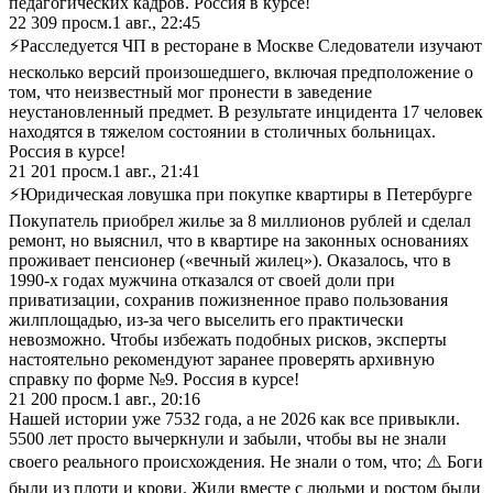
педагогических кадров. Россия в курсе!
22 309
просм.
1 авг., 22:45
⚡Расследуется ЧП в ресторане в Москве Следователи изучают
несколько версий произошедшего, включая предположение о
том, что неизвестный мог пронести в заведение
неустановленный предмет. В результате инцидента 17 человек
находятся в тяжелом состоянии в столичных больницах.
Россия в курсе!
21 201
просм.
1 авг., 21:41
⚡Юридическая ловушка при покупке квартиры в Петербурге
Покупатель приобрел жилье за 8 миллионов рублей и сделал
ремонт, но выяснил, что в квартире на законных основаниях
проживает пенсионер («вечный жилец»). Оказалось, что в
1990-х годах мужчина отказался от своей доли при
приватизации, сохранив пожизненное право пользования
жилплощадью, из-за чего выселить его практически
невозможно. Чтобы избежать подобных рисков, эксперты
настоятельно рекомендуют заранее проверять архивную
справку по форме №9. Россия в курсе!
21 200
просм.
1 авг., 20:16
Нашей истории уже 7532 года, а не 2026 как все привыкли.
5500 лет просто вычеркнули и забыли, чтобы вы не знали
своего реального происхождения. Не знали о том, что; ⚠️ Боги
были из плоти и крови. Жили вместе с людьми и ростом были