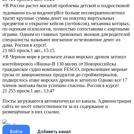
⚡В России растет масштаб проблемы детской и подростковой
лудомании из-за видеоигр ​Все больше несовершеннолетних
тратят крупные суммы денег на покупку виртуальных
предметов и открытие кейсов (лутбоксов), механика которых,
по оценкам психологов, полностью сопоставима с азартными
играми. Одним из главных тревожных звонков для родителей
специалисты называют внезапное исчезновение денег из
дома. Россия в курсе!
21 665
просм.
1 авг., 15:15
⚡В Черном море в результате атаки морских дронов затонул
контейнеровоз «Янина» ​В 130 милях от Новороссийска
гражданское судно компании FESCO, перевозившее мирные
грузы от замороженных продуктов до стройматериалов,
подверглось атаке морских дронов и затонуло Однако все 17
членов экипажа были успешно спасены. Россия в курсе!
21 255
просм.
1 авг., 13:47
Посты загружаются автоматически из канала. Администрация
сайта не несёт ответственности за их содержание и
размещённые в них ссылки.
Войти
Добавить канал