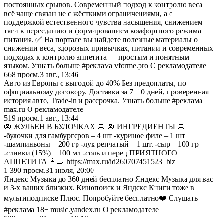
постоянных срывов. Современный подход к контролю веса
всё чаще связан не с жёсткими ограничениями, а с
поддержкой естественного чувства насыщения, снижением
тяги к перееданию и формированием комфортного режима
питания. ✅ На портале вы найдете полезные материалы о
снижении веса, здоровых привычках, питании и современных
подходах к контролю аппетита — простым и понятным
языком. Узнать больше #реклама vforme.pro О рекламодателе
668
просм.
3 авг., 13:46
Авто из Европы с выгодой до 40% Без предоплаты, по
официальному договору. Доставка за 7–10 дней, проверенная
история авто, Trade-in и рассрочка. Узнать больше #реклама
max.ru О рекламодателе
519
просм.
1 авг., 13:44
🥧 ЖУЛЬЕН В БУЛОЧКАХ 🥧 🥧 ИНГРЕДИЕНТЫ 🥧
-булочки для гамбургеров – 4 шт -куриное филе – 1 шт
-шампиньоны – 200 гр -лук репчатый – 1 шт. -сыр – 100 гр
-сливки (15%) – 100 мл -соль и перец ПРИЯТНОГО
АППЕТИТА 👩‍🍳 https://max.ru/id260707451523_biz
1 390
просм.
31 июля, 20:00
Яндекс Музыка до 360 дней бесплатно Яндекс Музыка для вас
и 3-х ваших близких. Кинопоиск и Яндекс Книги тоже в
мультиподписке Плюс. Попробуйте бесплатно❤️ Слушать
#реклама 18+ music.yandex.ru О рекламодателе