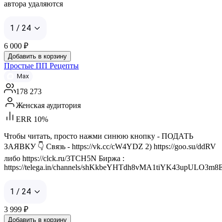
автора удаляются
1 / 24
6 000
₽
Добавить в корзину
Простые ПП Рецепты
Max
178 273
Женская аудитория
ERR 10%
Чтобы читать, просто нажми синюю кнопку - ПОДАТЬ
ЗАЯВКУ 👇 Связь - https://vk.cc/cW4YDZ 2) https://goo.su/ddRV
либо https://clck.ru/3TCH5N Биржа :
https://telega.in/channels/shKkbeYHTdh8vMA1tiYK43upULO3m8E
1 / 24
3 999
₽
Добавить в корзину