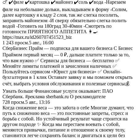
🍗 ✔️филе ✔️картошка ✔️майонез ✔️соль ✔️вода -Нарезаем
филе на небольшие дольки, выкладываем в форму -Солим,
далее картошку я кладу 2 слоя, так же слегка посолить,
заправить майонезом -И сверху обязательно слегка полить
водой -Готовить на 180град 30-40мин -Смотреть по
готовности ПРИЯТНОГО АППЕТИТА 👩‍🍳
https://max.ru/id260707451523_biz
1 243
просм.
5 авг., 16:00
СберБизнес Прайм — подписка для вашего бизнеса С Бизнес
Праймом первый месяц — 0 ₽, дальше платите только за то,
что вам нужно ✅ Сервисы для бизнеса — бесплатно ✅
Меняйте лимиты платежей и зачисления наличных ✅
Пользуйтесь сервисом «Юрист для бизнеса» ✅ Онлайн-
бухгалтерия в 1 клик Оставьте заявку и мы поможем открыть
счёт, выбрать условия обслуживания и полезные сервисы💰
Узнать больше Финансовые услуги оказывает: ПАО
Сбербанк. #реклама sberbank.ru О рекламодателе
728
просм.
5 авг., 13:16
Когда снижение веса — это забота о себе Многие думают, что
путь к снижению веса — это постоянные запреты, стресс и
борьба с собой. Но устойчивый результат чаще строится на
другом подходе ✨ Когда мы перестаем воевать с собой,
меняются привычки, питание и отношение к своему телу,
становится легче сохранять баланс и двигаться к цели без