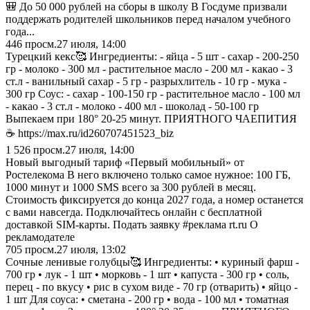
🎒 До 50 000 рублей на сборы в школу В Госдуме призвали
поддержать родителей школьников перед началом учебного
года...
446
просм.
27 июля, 14:00
Турецкий кекс🥰 Ингредиенты: - яйца - 5 шт - сахар - 200-250
гр - молоко - 300 мл - растительное масло - 200 мл - какао - 3
ст.л - ванильный сахар - 5 гр - разрыхлитель - 10 гр - мука -
300 гр Соус: - сахар - 100-150 гр - растительное масло - 100 мл
- какао - 3 ст.л - молоко - 400 мл - шоколад - 50-100 гр
Выпекаем при 180° 20-25 минут. ПРИЯТНОГО ЧАЕПИТИЯ
☕️ https://max.ru/id260707451523_biz
1 526
просм.
27 июля, 14:00
Новый выгодный тариф «Первый мобильный» от
Ростелекома В него включено только самое нужное: 100 ГБ,
1000 минут и 1000 SMS всего за 300 рублей в месяц.
Стоимость фиксируется до конца 2027 года, а номер останется
с вами навсегда. Подключайтесь онлайн с бесплатной
доставкой SIM-карты. Подать заявку #реклама rt.ru О
рекламодателе
705
просм.
27 июля, 13:02
Сочные ленивые голубцы🥰 Ингредиенты: • куриный фарш -
700 гр • лук - 1 шт • морковь - 1 шт • капуста - 300 гр • соль,
перец - по вкусу • рис в сухом виде - 70 гр (отварить) • яйцо -
1 шт Для соуса: • сметана - 200 гр • вода - 100 мл • томатная