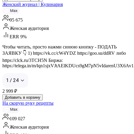
Женский журнал | Кулинария
Max
95 675
Женская аудитория
ERR 9%
Чтобы читать, просто нажми синюю кнопку - ПОДАТЬ
ЗАЯВКУ 👇 1) https://vk.cc/cW4YDZ https://goo.su/ddRV либо
https://clck.ru/3TCH5N Биржа:
https://telega.in/m/lqn1sjxVJtAElKDUcs9gM7pN5vIdarenU3X6Av
1 / 24
2 999
₽
Добавить в корзину
На скорую руку рецепты
Max
109 027
Женская аудитория