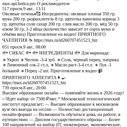
max-api.botica.pro О рекламодателе
517
просм.
9 авг., 13:11
Овсяные печенья🥰 Ингредиенты: овсяные хлопья 350 гр.
мука 200 гр. разрыхлитель 8 гр. щепотка ванилина корица 3
гр. щепотка соли сахар 200 гр. слив.масло 200 гр. мёд 50 гр.
изюм 50 гр. 1-2 яйца (количество зависит от сорта муки и
объёма яиц) Приготовление на видео! ПРИЯТНОГО
ЧАЕПИТИЯ ☕️ https://max.ru/id260707451523_biz
651
просм.
9 авг., 08:00
🐟 СИБАС 🐟 🐟 ИНГРЕДИЕНТЫ 🐟 Для маринада:
🔹Укроп 🔹Чеснок -3-4 зуб. 🔹Соль, черный перец, паприка
🔹Лимонный сок-2 ст.л, 🔹Масло раст-3-4 ст.л. 🔹Лук -1
большой 🔹Перец -2 шт. Приготовление в видео 📹
ПРИЯТНОГО АППЕТИТА👩‍🍳
https://max.ru/id260707451523_biz
739
просм.
8 авг., 20:00
Высшее образование онлайн — поменяйте жизнь в 2026 году!
✅Идёт набор: от 7500 ₽/мес.* Московский технологический
институт предлагает: — Высшее образование в московском
вузе без выезда на сессии — Полностью дистанционный
онлайн-формат — Возможность обучаться дома, на работе, в
путешествии — Диплом государственного образца — Более
100 направлений на выбор (IT, инженерные, экономические,