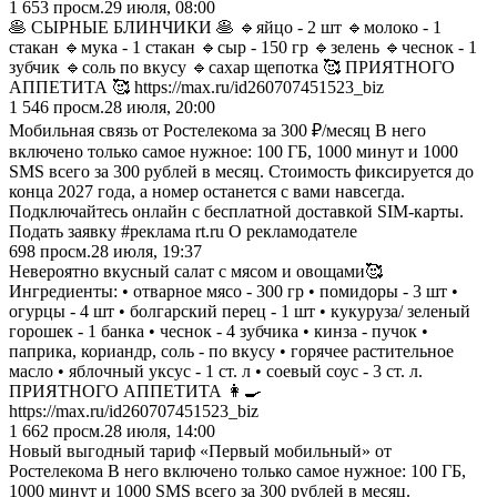
1 653
просм.
29 июля, 08:00
🥞 СЫРНЫЕ БЛИНЧИКИ 🥞 🔹яйцо - 2 шт 🔹молоко - 1
стакан 🔹мука - 1 стакан 🔹сыр - 150 гр 🔹зелень 🔹чеснок - 1
зубчик 🔹соль по вкусу 🔹сахар щепотка 🥰 ПРИЯТНОГО
АППЕТИТА 🥰 https://max.ru/id260707451523_biz
1 546
просм.
28 июля, 20:00
Мобильная связь от Ростелекома за 300 ₽/месяц В него
включено только самое нужное: 100 ГБ, 1000 минут и 1000
SMS всего за 300 рублей в месяц. Стоимость фиксируется до
конца 2027 года, а номер останется с вами навсегда.
Подключайтесь онлайн с бесплатной доставкой SIM-карты.
Подать заявку #реклама rt.ru О рекламодателе
698
просм.
28 июля, 19:37
Невероятно вкусный салат с мясом и овощами🥰
Ингредиенты: • отварное мясо - 300 гр • помидоры - 3 шт •
огурцы - 4 шт • болгарский перец - 1 шт • кукуруза/ зеленый
горошек - 1 банка • чеснок - 4 зубчика • кинза - пучок •
паприка, кориандр, соль - по вкусу • горячее растительное
масло • яблочный уксус - 1 ст. л • соевый соус - 3 ст. л.
ПРИЯТНОГО АППЕТИТА 👩‍🍳
https://max.ru/id260707451523_biz
1 662
просм.
28 июля, 14:00
Новый выгодный тариф «Первый мобильный» от
Ростелекома В него включено только самое нужное: 100 ГБ,
1000 минут и 1000 SMS всего за 300 рублей в месяц.