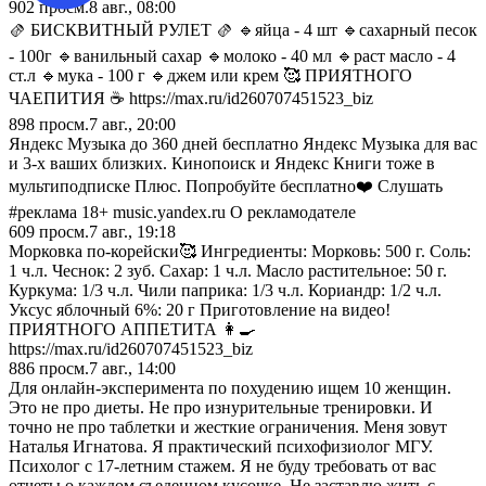
902
просм.
8 авг., 08:00
🫔 БИСКВИТНЫЙ РУЛЕТ 🫔 🔹яйца - 4 шт 🔹сахарный песок
- 100г 🔹ванильный сахар 🔹молоко - 40 мл 🔹раст масло - 4
ст.л 🔹мука - 100 г 🔹джем или крем 🥰 ПРИЯТНОГО
ЧАЕПИТИЯ ☕️ https://max.ru/id260707451523_biz
898
просм.
7 авг., 20:00
Яндекс Музыка до 360 дней бесплатно Яндекс Музыка для вас
и 3-х ваших близких. Кинопоиск и Яндекс Книги тоже в
мультиподписке Плюс. Попробуйте бесплатно❤️ Слушать
#реклама 18+ music.yandex.ru О рекламодателе
609
просм.
7 авг., 19:18
Морковка по-корейски🥰 Ингредиенты: Морковь: 500 г. Соль:
1 ч.л. Чеснок: 2 зуб. Сахар: 1 ч.л. Масло растительное: 50 г.
Куркума: 1/3 ч.л. Чили паприка: 1/3 ч.л. Кориандр: 1/2 ч.л.
Уксус яблочный 6%: 20 г Приготовление на видео!
ПРИЯТНОГО АППЕТИТА 👩‍🍳
https://max.ru/id260707451523_biz
886
просм.
7 авг., 14:00
Для онлайн-эксперимента по похудению ищем 10 женщин.
Это не про диеты. Не про изнурительные тренировки. И
точно не про таблетки и жесткие ограничения. Меня зовут
Наталья Игнатова. Я практический психофизиолог МГУ.
Психолог с 17-летним стажем. Я не буду требовать от вас
отчеты о каждом съеденном кусочке. Не заставлю жить с