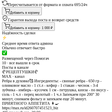
Пересчитывается от формата и охвата
695
/
24ч
Добавить в корзину
Гарантия выхода поста и возврат средств
Добавить в корзину
·
1 000
₽
Надёжность сделки
Среднее время ответа админа
Обычно отвечает быстро
Размещений через Помогач
10 · все вышли в срок
Посты в канале
🥐РЕЦЕПТУШКИ🥐
MAX
· канал
Ребра в духовке🥰 Ингредиенты: - свиные ребра - 650 гр -
оливковое масло - 1 ст.л - кефир - 1 стакан - чеснок - 3-4
зубчика - имбирь - кусочек 1 см - петрушка, кинза - по вкусу -
соль - 1 ч.л - перец молотый - 1 ч.л Запекаем при 200° 30
минут, снимаем фольгу и запекаем еще 20 минут.
ПРИЯТНОГО АППЕТИТА 👩‍🍳
https://max.ru/id260707451523_biz