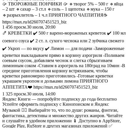
🥠 ТВОРОЖНЫЕ ПОНЧИКИ 🥠 🔹творог 5% – 500 г 🔹яйца
– 2 шт 🔹сахар – 3 ст.л 🔹соль – 1 щепотка 🔹мука – 150 г
🔹разрыхлитель – 1 ч.л ПРИЯТНОГО ЧАЕПИТИЯ☕️
https://max.ru/id260707451523_biz
1 456
просм.
30 июля, 20:00
🍤 КРЕВЕТКИ ✔️ 500 г варено-мороженых креветок ✔️ 100 мл
соевого соуса ✔️ 2 ст. л. сухого чеснока или 2 зубчика свежего
✔️ Укроп — по вкусу ✔️ Лимон — для подачи -Замороженные
креветки выкладываем прямо в корзину аэрогриля -Поливаем
соевым соусом, добавляем чеснок и слегка сбрызгиваем
лимонным соком -Ставим в аэрогриль на 180град на 10мин -В
середине приготовления корзину встряхиваем, чтобы
креветки равномерно приготовились -Готовые креветки
украшаем укропом и дольками лимона ПРИЯТНОГО
АППЕТИТА❤️ https://max.ru/id260707451523_biz
1 325
просм.
30 июля, 14:00
Яндекс Книги — попробуйте подписку до года бесплатно
Успейте оформить подписку с Кинопоиском и Яндекс
Музыкой 🏃‍♂️ Выбирайте то, что по душе: романы, фэнтези,
фантастика, детективы и множество других жанров. Читайте
и слушайте в удобном приложении 📱 Доступно в AppStore,
Google Play, RuStore и других магазинах приложений ✅