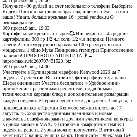
405
просм.
9 авг., 20:00
Получите 400 рублей на счет мобильного телефона Выберите
Яндекс Поиск в настройках браузера, ищите в нём — и они
ваши! Узнать больше #реклама 16+ portal.yandex.ru О
рекламодателе
369
просм.
9 авг., 19:33
Картофельные крокеты с сыром🥰 Ингредиенты: 4 средние
картофелины 300 гр 1/2 ч.л соли 1/2 ч.л паприки Немного
зелени 2 ст.л кукурузного крахмала 100 гр сулугуни или
моцареллы 1 яйцо Мука Панировка (темпура) Приготовление
на видео! ПРИЯТНОГО АППЕТИТА 👩‍🍳
https://max.ru/id260707451523_biz
599
просм.
9 авг., 14:00
Участвуйте в Кулинарном марафоне Kenwood 2026 📅 7
недель - 7 рецептов. Вы готовите, фотографируете, а наши
Шефы оценивают Участие бесплатное ✨Удобное мини-
приложение с различными рецептами, подробными
техническими картами блюд и дополнительные розыгрыши
каждую неделю. ⚡Первый рецепт уже доступен с 3 августа, а
присоединиться к Премии Kenwood можно вплоть до 17
августа. ✨Сообщество единомышленников и новые
знакомства с шеф-поварами и другими участниками конкурса
в одном канале в MAX. ✨Готовьте в комфортном темпе: 1
неделя на рецепт, 2 урока можно пропустить. В итоговый
зачет идут 5 ваших лучших работ. Подписаться #реклама 16+