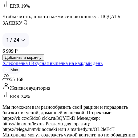
ERR 19%
Чтобы читать, просто нажми синюю кнопку - ПОДАТЬ
ЗАЯВКУ 👇
1 / 24
6 999
₽
Добавить в корзину
Хлебопечка | Вкусная выпечка на каждый день
Max
55 168
Женская аудитория
ERR 24%
Мы поможем вам разнообразить свой рацион и порадовать
близких вкусной, домашней выпечкой. По рекламе:
https://vk.cc/cSido8 clck.ru/3QYEkD Менеджер:
https://iimax.ru/lexrus Реклама для юр. лиц:
https://telega.in/m/kinocneki или s.marketly.ru/OL2leEcT
Материалы могут содержать чужой контент, но по обращению