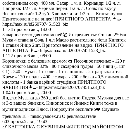
собственном соку: 400 мл. Сахар: 1 ч. л. Кориандр: 1/2 ч. л.
Паприка: 1/2 ч. л. Чёрный перец: 1/2 ч. л. Соль: по вкусу
Чеснок свежий: 1-2 зуб. Хлопья чили: 1/2 ч. л. Кинза: пучок
Приготовление на видео! ПРИЯТНОГО АППЕТИТА 👩‍🍳
https://max.ru/id260707451523_biz
1 134
просм.
6 авг., 14:00
Заварное тесто для пельменей🥰 Ингредиенты: Стакан 250мл.
Мука 4 стакана Соль 1 ч.л Масло растительное 4ст.л Кипяток
1 стакан Яйцо 2шт. Приготовление на видео! ПРИЯТНОГО
АППЕТИТА 👩‍🍳 https://max.ru/id260707451523_biz
1 122
просм.
6 авг., 08:00
Корзиночки с белковым кремом 🧁 Песочное печенье: - 120 г
сливочного масла 82% - 80 г сахарной пудры - 50 г яиц (1 шт
С1) - 240 г муки - 1 г соли - 1 г ванилина - 2 г разрыхлителя
Крем: - 130 г воды - 400 г сахара - 200 г белка - 0,5 г лимонной
кислоты - 1 банка варёной сгущёнки ПРИЯТНОГО
ЧАЕПИТИЯ👩‍🍳 https://max.ru/id260707451523_biz
1 040
просм.
5 авг., 20:00
Яндекс Музыка до 360 дней бесплатно Яндекс Музыка для вас
и 3-х ваших близких. Кинопоиск и Яндекс Книги тоже в
мультиподписке Плюс. Попробуйте бесплатно❤️ Слушать
#реклама 18+ music.yandex.ru О рекламодателе
603
просм.
5 авг., 19:43
🍗 КАРТОШКА С КУРИНЫМ ФИЛЕ ПОД МАЙОНЕЗОМ