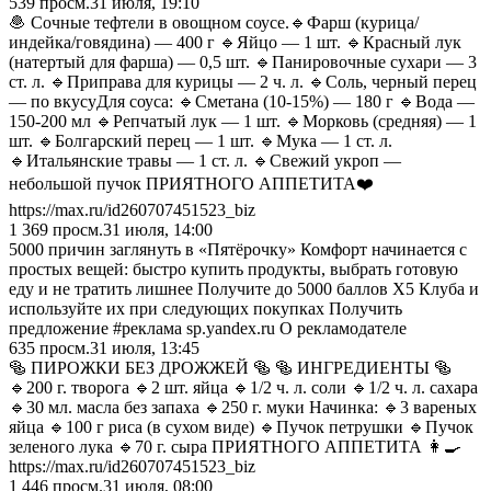
539
просм.
31 июля, 19:10
​🧆 Сочные тефтели в овощном соусе. ​🔹Фарш (курица/
индейка/говядина) — 400 г 🔹Яйцо — 1 шт. 🔹Красный лук
(натертый для фарша) — 0,5 шт. 🔹Панировочные сухари — 3
ст. л. 🔹Приправа для курицы — 2 ч. л. 🔹Соль, черный перец
— по вкусу ​Для соуса: 🔹Сметана (10-15%) — 180 г 🔹Вода —
150-200 мл 🔹Репчатый лук — 1 шт. 🔹Морковь (средняя) — 1
шт. 🔹Болгарский перец — 1 шт. 🔹Мука — 1 ст. л.
🔹Итальянские травы — 1 ст. л. 🔹Свежий укроп —
небольшой пучок ПРИЯТНОГО АППЕТИТА❤️
https://max.ru/id260707451523_biz
1 369
просм.
31 июля, 14:00
5000 причин заглянуть в «Пятёрочку» Комфорт начинается с
простых вещей: быстро купить продукты, выбрать готовую
еду и не тратить лишнее Получите до 5000 баллов X5 Клуба и
используйте их при следующих покупках Получить
предложение #реклама sp.yandex.ru О рекламодателе
635
просм.
31 июля, 13:45
🥯 ПИРОЖКИ БЕЗ ДРОЖЖЕЙ 🥯 🥯 ИНГРЕДИЕНТЫ 🥯
🔹200 г. творога 🔹2 шт. яйца 🔹1/2 ч. л. соли 🔹1/2 ч. л. сахара
🔹30 мл. масла без запаха 🔹250 г. муки Начинка: 🔹3 вареных
яйца 🔹100 г риса (в сухом виде) 🔹Пучок петрушки 🔹Пучок
зеленого лука 🔹70 г. сыра ПРИЯТНОГО АППЕТИТА 👩‍🍳
https://max.ru/id260707451523_biz
1 446
просм.
31 июля, 08:00