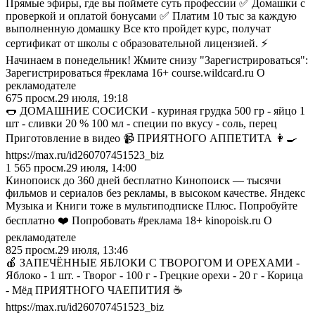
Прямые эфиры, где вы поймете суть профессии ✅ Домашки с
проверкой и оплатой бонусами ✅ Платим 10 тыс за каждую
выполненную домашку Все кто пройдет курс, получат
сертификат от школы с образовательной лицензией. ⚡
Начинаем в понедельник! Жмите снизу "Зарегистрироваться":
Зарегистрироваться #реклама 16+ course.wildcard.ru О
рекламодателе
675
просм.
29 июля, 19:18
🌭 ДОМАШНИЕ СОСИСКИ - куриная грудка 500 гр - яйцо 1
шт - сливки 20 % 100 мл - специи по вкусу - соль, перец
Приготовление в видео 📹 ПРИЯТНОГО АППЕТИТА 👩‍🍳
https://max.ru/id260707451523_biz
1 565
просм.
29 июля, 14:00
Кинопоиск до 360 дней бесплатно Кинопоиск — тысячи
фильмов и сериалов без рекламы, в высоком качестве. Яндекс
Музыка и Книги тоже в мультиподписке Плюс. Попробуйте
бесплатно ❤️ Попробовать #реклама 18+ kinopoisk.ru О
рекламодателе
825
просм.
29 июля, 13:46
🍎 ЗАПЕЧЁННЫЕ ЯБЛОКИ С ТВОРОГОМ И ОРЕХАМИ -
Яблоко - 1 шт. - Творог - 100 г - Грецкие орехи - 20 г - Корица
- Мёд ПРИЯТНОГО ЧАЕПИТИЯ ☕️
https://max.ru/id260707451523_biz