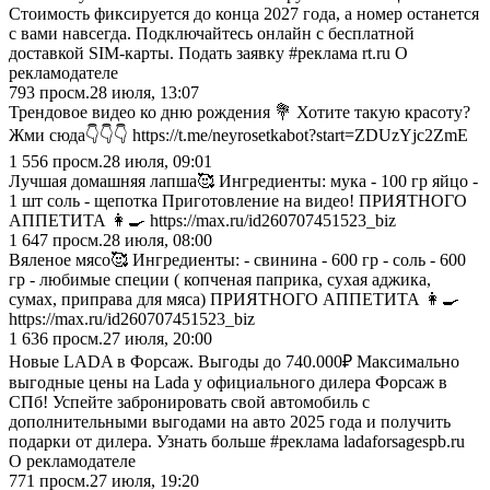
Стоимость фиксируется до конца 2027 года, а номер останется
с вами навсегда. Подключайтесь онлайн с бесплатной
доставкой SIM-карты. Подать заявку #реклама rt.ru О
рекламодателе
793
просм.
28 июля, 13:07
Трендовое видео ко дню рождения 💐 Хотите такую красоту?
Жми сюда👇👇👇 https://t.me/neyrosetkabot?start=ZDUzYjc2ZmE
1 556
просм.
28 июля, 09:01
Лучшая домашняя лапша🥰 Ингредиенты: мука - 100 гр яйцо -
1 шт соль - щепотка Приготовление на видео! ПРИЯТНОГО
АППЕТИТА 👩‍🍳 https://max.ru/id260707451523_biz
1 647
просм.
28 июля, 08:00
Вяленое мясо🥰 Ингредиенты: - свинина - 600 гр - соль - 600
гр - любимые специи ( копченая паприка, сухая аджика,
сумах, приправа для мяса) ПРИЯТНОГО АППЕТИТА 👩‍🍳
https://max.ru/id260707451523_biz
1 636
просм.
27 июля, 20:00
Новые LADA в Форсаж. Выгоды до 740.000₽ Максимально
выгодные цены на Lada у официального дилера Форсаж в
СПб! Успейте забронировать свой автомобиль с
дополнительными выгодами на авто 2025 года и получить
подарки от дилера. Узнать больше #реклама ladaforsagespb.ru
О рекламодателе
771
просм.
27 июля, 19:20