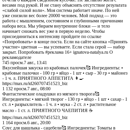
весами под рукой. И не стану объяснять отсутствие результата
«слабой силой воли». Моя система работает иначе. По ней
уже снизили вес более 20000 человек. Мой подход — это
работа с мышлением, состоянием и глубинными причинами
набора веса. Мы убираем внутренние блоки — и тело
начинает снижать вес уже в первую неделю. Чтобы
присоединиться к интенсиву пройдите по ссылке
«Попробовать» в конце поста. Если на сайте кнопка «Принять
участие» цветная — вы успеваете. Если стала серой — набор
закрыт. Попробовать #реклама 16+ ignatova-natalya.ru О
рекламодателе
745
просм.
7 авг., 13:41
Вкуснейшая закуска из крабовых палочек🥰 Ингредиенты: •
крабовые палочки - 100 гр • яйцо - 1 шт • сыр - 30 гр • майонез
- 1 ч. л. ПРИЯТНОГО АППЕТИТА 👩‍🍳
https://max.ru/id260707451523_biz
1 132
просм.
7 авг., 08:00
Фантастические оладушки из мягкого творога🥰
Ингредиенты: • мягкий творог - 130 гр • яйцо - 1 шт • сахар - 1
ст. л • разрыхлитель - 1 ч. л • мука - 2 ст. л • растительное
масло - 1 ст. л. ПРИЯТНОГО ЧАЕПИТИЯ ☕️
https://max.ru/id260707451523_biz
1 164
просм.
6 авг., 20:00
Соус для шашлыка - сацебели🥰 Ингредиенты: Томаты в