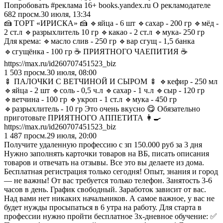
Попробовать #реклама 16+ books.yandex.ru О рекламодателе
682
просм.
30 июля, 13:34
🍰 ТОРТ «ИРИСКА» 🍰 🔹яйца - 6 шт 🔹сахар - 200 гр 🔹мёд -
2 ст.л 🔹разрыхлитель 10 гр 🔹какао - 2 ст.л 🔹мука- 250 гр
Для крема: 🔹масло слив - 250 гр 🔹вар сгущ - 1,5 банка
🔹сгущёнка - 100 гр ☕️ ПРИЯТНОГО ЧАЕПИТИЯ ☕️
https://max.ru/id260707451523_biz
1 503
просм.
30 июля, 08:00
🍢 ПАЛОЧКИ С ВЕТЧИНОЙ И СЫРОМ 🍢 🔹кефир - 250 мл
🔹яйца - 2 шт 🔹соль - 0,5 ч.л 🔹сахар - 1 ч.л 🔹сыр - 120 гр
🔹ветчина - 100 гр 🔹укроп - 1 ст.л 🔹мука - 450 гр
🔹разрыхлитель - 10 гр Это очень вкусно 😋 Обязательно
приготовьте ПРИЯТНОГО АППЕТИТА 👩‍🍳
https://max.ru/id260707451523_biz
1 487
просм.
29 июля, 20:00
Получите удаленную профессию с зп 150.000 руб за 3 дня
Нужно заполнять карточки товаров на ВБ, писать описания
товаров и отвечать на отзывы. Все это вы делаете из дома.
Бесплатная регистрация только сегодня! Опыт, знания и город
— не важны! От вас требуется только телефон. Занятость 3-6
часов в день. График свободный. Заработок зависит от вас.
Над вами нет никаких начальников. А самое важное, у вас не
будет нужды просыпаться в 6 утра на работу. Для старта в
профессии нужно пройти бесплатное 3х-дневное обучение: ✅