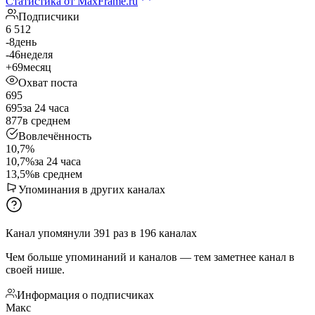
Статистика от MaxFrame.ru
Подписчики
6 512
-8
день
-46
неделя
+69
месяц
Охват поста
695
695
за 24 часа
877
в среднем
Вовлечённость
10,7%
10,7%
за 24 часа
13,5%
в среднем
Упоминания в других каналах
Канал упомянули
391
раз
в
196
каналах
Чем больше упоминаний и каналов — тем заметнее канал в
своей нише.
Информация о подписчиках
Макс