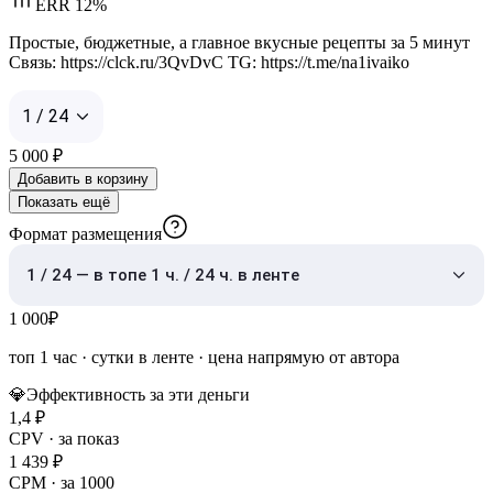
ERR 12%
Простые, бюджетные, а главное вкусные рецепты за 5 минут
Связь: https://clck.ru/3QvDvC TG: https://t.me/na1ivaiko
1 / 24
5 000
₽
Добавить в корзину
Показать ещё
Формат размещения
1 / 24 — в топе 1 ч. / 24 ч. в ленте
1 000
₽
топ 1 час
·
сутки в ленте
· цена напрямую от автора
💎
Эффективность за эти деньги
1,4
₽
CPV · за показ
1 439
₽
CPM · за 1000