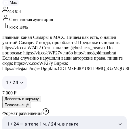
Max
43 951
Смешанная аудитория
ERR 43%
Главный канал Самары в MAX. Пишем как есть, о нашей
уютной Самаре. Иногда, про область! Предложить новость:
https://vk.cc/cW7422 Сеть каналов: @business_rusmax По
вопросам: https://vk.cc/cWF27y либо http://t.me/goldmanbrat
Если мы случайно нарушили ваши авторские права, пишите
сюда: https://vk.cc/cWF27y Биржа:
https://telega.in/m/jeaDgqikIuzCDLMxEd8YU8Th9MQpGxMQGl
1 / 24
7 000
₽
Добавить в корзину
Показать ещё
Формат размещения
1 / 24 — в топе 1 ч. / 24 ч. в ленте