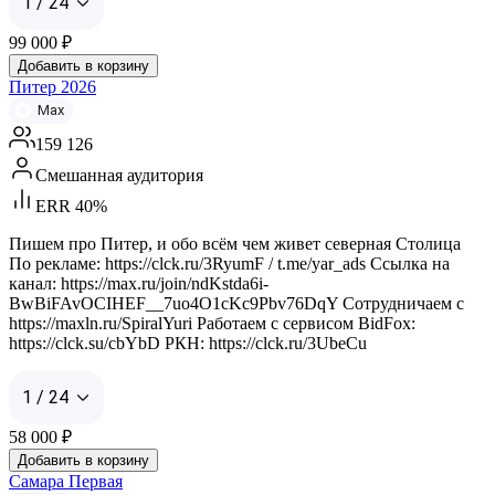
1 / 24
99 000
₽
Добавить в корзину
Питер 2026
Max
159 126
Смешанная аудитория
ERR 40%
Пишем про Питер, и обо всём чем живет северная Столица
По рекламе: https://clck.ru/3RyumF / t.me/yar_ads Ссылка на
канал: https://max.ru/join/ndKstda6i-
BwBiFAvOCIHEF__7uo4O1cKc9Pbv76DqY Сотрудничаем с
https://maxln.ru/SpiralYuri Работаем с сервисом BidFox:
https://clck.su/cbYbD РКН: https://clck.ru/3UbeCu
1 / 24
58 000
₽
Добавить в корзину
Самара Первая