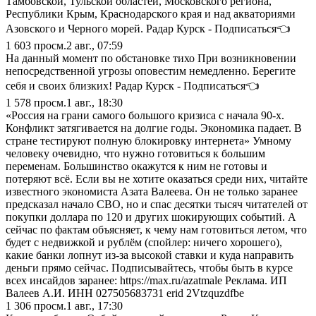
Тамбовской, Тульской областей, Московского региона,
Республики Крым, Краснодарского края и над акваториями
Азовского и Черного морей. Радар Курск - Подписаться👈
1 603
просм.
2 авг., 07:59
На данный момент по обстановке тихо При возникновении
непосредственной угрозы оповестим немедленно. Берегите
себя и своих близких! Радар Курск - Подписаться👈
1 578
просм.
1 авг., 18:30
«Россия на грани самого большого кризиса с начала 90-х.
Конфликт затягивается на долгие годы. Экономика падает. В
стране тестируют полную блокировку интернета» Умному
человеку очевидно, что нужно готовиться к большим
переменам. Большинство окажутся к ним не готовы и
потеряют всё. Если вы не хотите оказаться среди них, читайте
известного экономиста Азата Валеева. Он не только заранее
предсказал начало СВО, но и спас десятки тысяч читателей от
покупки доллара по 120 и других шокирующих событий. А
сейчас по фактам объясняет, к чему нам готовиться летом, что
будет с недвижкой и рублём (спойлер: ничего хорошего),
какие банки лопнут из-за высокой ставки и куда направить
деньги прямо сейчас. Подписывайтесь, чтобы быть в курсе
всех инсайдов заранее: https://max.ru/azatmale Реклама. ИП
Валеев А.И. ИНН 027505683731 erid 2Vtzquzdfbe
1 306
просм.
1 авг., 17:30