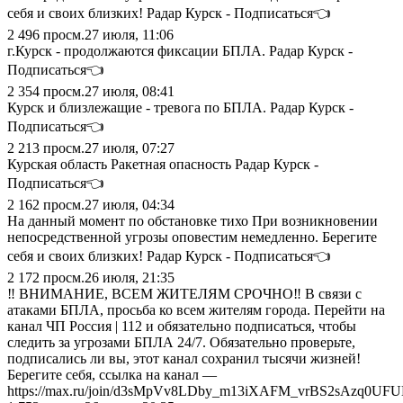
себя и своих близких! Радар Курск - Подписаться👈
2 496
просм.
27 июля, 11:06
г.Курск - продолжаются фиксации БПЛА. Радар Курск -
Подписаться👈
2 354
просм.
27 июля, 08:41
Курск и близлежащие - тревога по БПЛА. Радар Курск -
Подписаться👈
2 213
просм.
27 июля, 07:27
Курская область Ракетная опасность Радар Курск -
Подписаться👈
2 162
просм.
27 июля, 04:34
На данный момент по обстановке тихо При возникновении
непосредственной угрозы оповестим немедленно. Берегите
себя и своих близких! Радар Курск - Подписаться👈
2 172
просм.
26 июля, 21:35
‼️ ВНИМАНИЕ, ВСЕМ ЖИТЕЛЯМ СРОЧНО‼️ В связи с
атаками БПЛА, просьба ко всем жителям города. Перейти на
канал ЧП Россия | 112 и обязательно подписаться, чтобы
следить за угрозами БПЛА 24/7. Обязательно проверьте,
подписались ли вы, этот канал сохранил тысячи жизней!
Берегите себя, ссылка на канал —
https://max.ru/join/d3sMpVv8LDby_m13iXAFM_vrBS2sAzq0UF