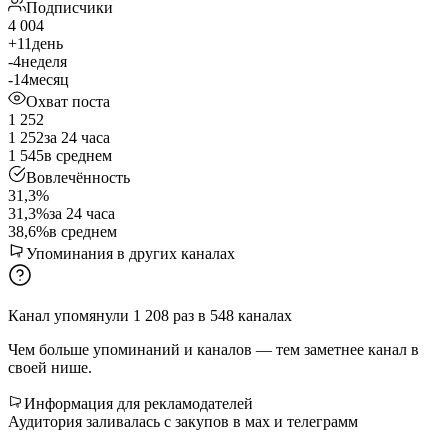
Подписчики
4 004
+11
день
-4
неделя
-14
месяц
Охват поста
1 252
1 252
за 24 часа
1 545
в среднем
Вовлечённость
31,3%
31,3%
за 24 часа
38,6%
в среднем
Упоминания в других каналах
Канал упомянули
1 208
раз
в
548
каналах
Чем больше упоминаний и каналов — тем заметнее канал в
своей нише.
Информация для рекламодателей
Аудитория заливалась с закупов в мах и телеграмм