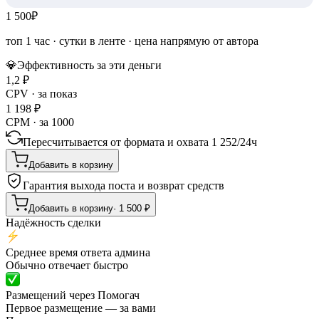
1 500
₽
топ 1 час
·
сутки в ленте
· цена напрямую от автора
💎
Эффективность за эти деньги
1,2
₽
CPV · за показ
1 198
₽
CPM · за 1000
Пересчитывается от формата и охвата
1 252
/
24ч
Добавить в корзину
Гарантия выхода поста и возврат средств
Добавить в корзину
·
1 500
₽
Надёжность сделки
Среднее время ответа админа
Обычно отвечает быстро
Размещений через Помогач
Первое размещение — за вами