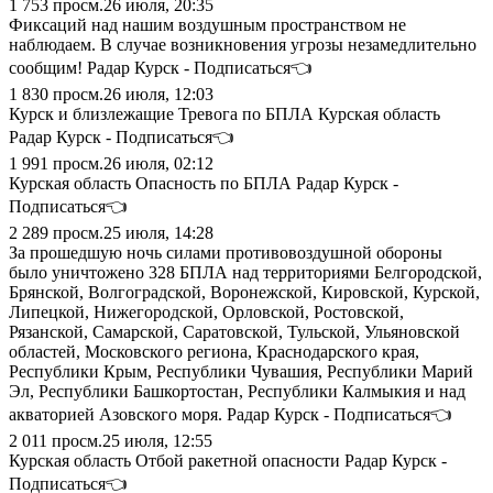
1 753
просм.
26 июля, 20:35
Фиксаций над нашим воздушным пространством не
наблюдаем. В случае возникновения угрозы незамедлительно
сообщим! Радар Курск - Подписаться👈
1 830
просм.
26 июля, 12:03
Курск и близлежащие Тревога по БПЛА Курская область
Радар Курск - Подписаться👈
1 991
просм.
26 июля, 02:12
Курская область Опасность по БПЛА Радар Курск -
Подписаться👈
2 289
просм.
25 июля, 14:28
За прошедшую ночь силами противовоздушной обороны
было уничтожено 328 БПЛА над территориями Белгородской,
Брянской, Волгоградской, Воронежской, Кировской, Курской,
Липецкой, Нижегородской, Орловской, Ростовской,
Рязанской, Самарской, Саратовской, Тульской, Ульяновской
областей, Московского региона, Краснодарского края,
Республики Крым, Республики Чувашия, Республики Марий
Эл, Республики Башкортостан, Республики Калмыкия и над
акваторией Азовского моря. Радар Курск - Подписаться👈
2 011
просм.
25 июля, 12:55
Курская область Отбой ракетной опасности Радар Курск -
Подписаться👈