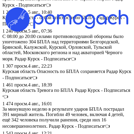
Курск - Подписаться👈
1 207
просм.
5 авг., 10:40
Курская область - отбой опасности по БПЛА. Радар Курск -
Подписаться👈
1 240
просм.
5 авг., 07:36
С 08:00 до 20:00 силами противовоздушной обороны было
уничтожено 304 БПЛА над территориями Белгородской,
Брянской, Калужской, Курской, Орловской, Тульской
областей, Московского региона и над акваторией Черного
моря. Радар Курск - Подписаться👈
1 307
просм.
4 авг., 22:23
Курская область Опасность по БПЛА сохраняется Радар Курск
- Подписаться👈
1 461
просм.
4 авг., 18:39
Курская область Тревога по БПЛА Радар Курск - Подписаться
👈
1 474
просм.
4 авг., 16:01
За минувшую неделю в результате ударов БПЛА пострадал
391 мирный житель. Погибли 49 человек, включая 4 детей,
ещё 342 человека получили ранения, среди них 16
несовершеннолетних. Радар Курск - Подписаться👈
1 543
просм.
4 авг., 12:21