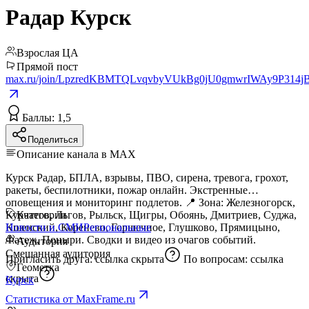
Радар Курск
Взрослая ЦА
Прямой пост
max.ru/join/LpzredKBMTQLvqvbyVUkBg0jU0gmwrIWAy9P314j
Баллы: 1,5
Поделиться
Описание канала в MAX
Курск Радар, БПЛА, взрывы, ПВО, сирена, тревога, грохот,
ракеты, беспилотники, пожар онлайн. Экстренные
оповещения и мониторинг подлетов. 📍 Зона: Железногорск,
Курчатов, Льгов, Рыльск, Щигры, Обоянь, Дмитриев, Суджа,
Категории
Кшенский, Коренево, Горшечное, Глушково, Прямицыно,
Новости и СМИ
Региональные
Фатеж, Поныри. Сводки и видео из очагов событий.
Аудитория
Смешанная аудитория
Пригласить друга:
ссылка скрыта
По вопросам:
ссылка
Геометка
скрыта
Курск
Статистика от MaxFrame.ru