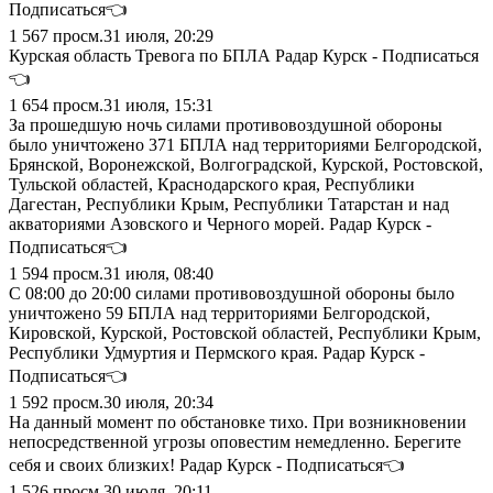
Подписаться👈
1 567
просм.
31 июля, 20:29
Курская область Тревога по БПЛА Радар Курск - Подписаться
👈
1 654
просм.
31 июля, 15:31
За прошедшую ночь силами противовоздушной обороны
было уничтожено 371 БПЛА над территориями Белгородской,
Брянской, Воронежской, Волгоградской, Курской, Ростовской,
Тульской областей, Краснодарского края, Республики
Дагестан, Республики Крым, Республики Татарстан и над
акваториями Азовского и Черного морей. Радар Курск -
Подписаться👈
1 594
просм.
31 июля, 08:40
С 08:00 до 20:00 силами противовоздушной обороны было
уничтожено 59 БПЛА над территориями Белгородской,
Кировской, Курской, Ростовской областей, Республики Крым,
Республики Удмуртия и Пермского края. Радар Курск -
Подписаться👈
1 592
просм.
30 июля, 20:34
На данный момент по обстановке тихо. При возникновении
непосредственной угрозы оповестим немедленно. Берегите
себя и своих близких! Радар Курск - Подписаться👈
1 526
просм.
30 июля, 20:11