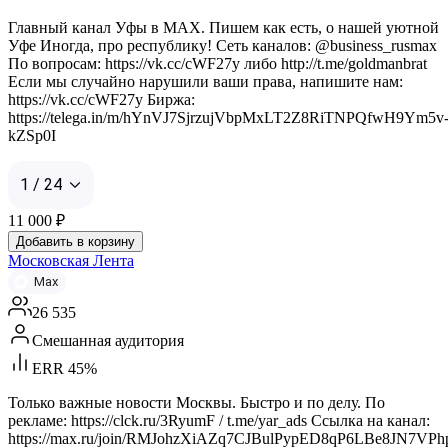
Главный канал Уфы в MAX. Пишем как есть, о нашей уютной
Уфе Иногда, про республику! Сеть каналов: @business_rusmax
По вопросам: https://vk.cc/cWF27y либо http://t.me/goldmanbrat
Если мы случайно нарушили ваши права, напишите нам:
https://vk.cc/cWF27y Биржа:
https://telega.in/m/hYnVJ7SjrzujVbpMxLT2Z8RiTNPQfwH9Ym5v
kZSp0I
1 / 24
11 000
₽
Добавить в корзину
Московская Лента
Max
26 535
Смешанная аудитория
ERR 45%
Только важные новости Москвы. Быстро и по делу. По
рекламе: https://clck.ru/3RyumF / t.me/yar_ads Ссылка на канал:
https://max.ru/join/RMJohzXiAZq7CJBulPypED8qP6LBe8JN7VPh