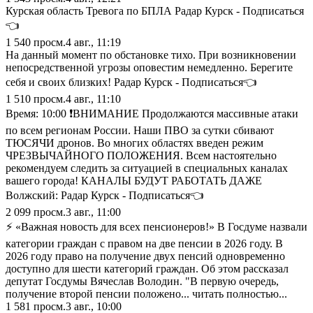
Курская область Тревога по БПЛА Радар Курск - Подписаться
👈
1 540
просм.
4 авг., 11:19
На данный момент по обстановке тихо. При возникновении
непосредственной угрозы оповестим немедленно. Берегите
себя и своих близких! Радар Курск - Подписаться👈
1 510
просм.
4 авг., 11:10
Время: 10:00 ❗️ВНИМАНИЕ Продолжаются массивные атаки
по всем регионам России. Наши ПВО за сутки сбивают
ТЮСЯЧИ дронов. Во многих областях введен режим
ЧРЕЗВЫЧАЙНОГО ПОЛОЖЕНИЯ. Всем настоятельно
рекомендуем следить за ситуацией в специальных каналах
вашего города! КАНАЛЫ БУДУТ РАБОТАТЬ ДАЖЕ
Волжский: Радар Курск - Подписаться👈
2 099
просм.
3 авг., 11:00
⚡️ «Важная новость для всех пенсионеров!» В Госдуме назвали
категории граждан с правом на две пенсии в 2026 году. В
2026 году право на получение двух пенсий одновременно
доступно для шести категорий граждан. Об этом рассказал
депутат Госдумы Вячеслав Володин. "В первую очередь,
получение второй пенсии положено... читать полностью...
1 581
просм.
3 авг., 10:00