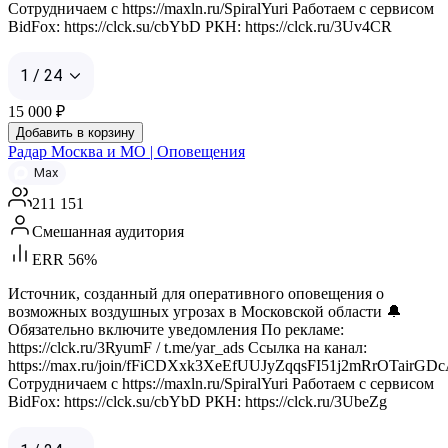
Сотрудничаем с https://maxln.ru/SpiralYuri Работаем с сервисом
BidFox: https://clck.su/cbYbD РКН: https://clck.ru/3Uv4CR
1 / 24
15 000
₽
Добавить в корзину
Радар Москва и МО | Оповещения
Max
211 151
Смешанная аудитория
ERR 56%
Источник, созданный для оперативного оповещения о
возможных воздушных угрозах в Московской области 🔔
Обязательно включите уведомления По рекламе:
https://clck.ru/3RyumF / t.me/yar_ads Ссылка на канал:
https://max.ru/join/fFiCDXxk3XeEfUUJyZqqsFI51j2mRrOTairGD
Сотрудничаем с https://maxln.ru/SpiralYuri Работаем с сервисом
BidFox: https://clck.su/cbYbD РКН: https://clck.ru/3UbeZg