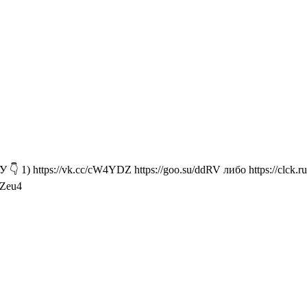
1) https://vk.cc/cW4YDZ https://goo.su/ddRV либо https://clck.
1Zeu4