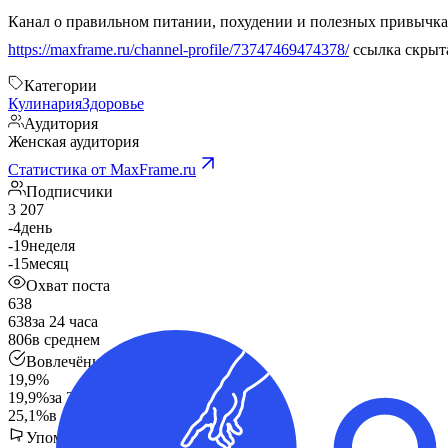
https://maxframe.ru/channel-profile/73747469474378/
ссылка скрыт
Категории
Кулинария
Здоровье
Аудитория
Женская аудитория
Статистика от MaxFrame.ru
Подписчики
3 207
-4
день
-19
неделя
-15
месяц
Охват поста
638
638
за 24 часа
806
в среднем
Вовлечённость
19,9%
19,9%
за 24 часа
25,1%
в среднем
Упоминания в других каналах