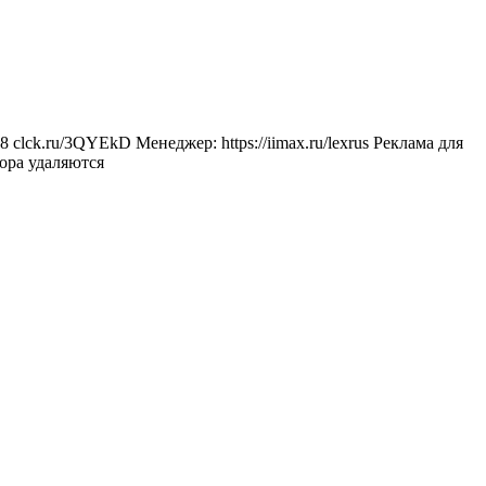
clck.ru/3QYEkD Менеджер: https://iimax.ru/lexrus Реклама для
тора удаляются