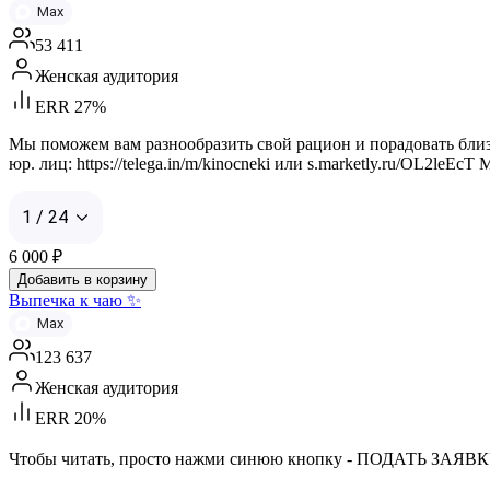
Max
53 411
Женская аудитория
ERR 27%
Мы поможем вам разнообразить свой рацион и порадовать близких
юр. лиц: https://telega.in/m/kinocneki или s.marketly.ru/OL2le
1 / 24
6 000
₽
Добавить в корзину
Выпечка к чаю ✨
Max
123 637
Женская аудитория
ERR 20%
Чтобы читать, просто нажми синюю кнопку - ПОДАТЬ ЗАЯВК