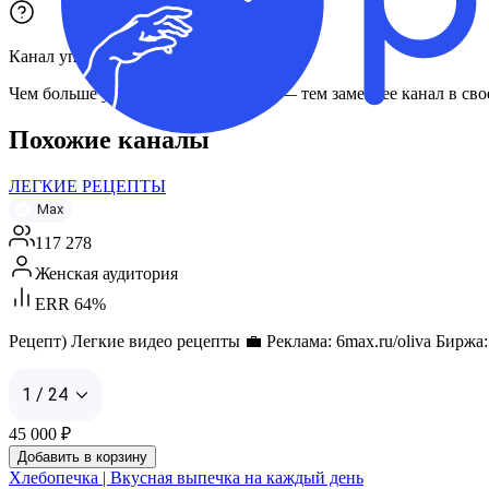
Канал упомянули
43
раза
в
38
каналах
Чем больше упоминаний и каналов — тем заметнее канал в сво
Похожие каналы
ЛЕГКИЕ РЕЦЕПТЫ
Max
117 278
Женская аудитория
ERR 64%
Рецепт) Легкие видео рецепты 💼 Реклама: 6max.ru/oliva Биржа: 
1 / 24
45 000
₽
Добавить в корзину
Хлебопечка | Вкусная выпечка на каждый день