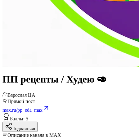
ПП рецепты / Худею 🥑
Взрослая ЦА
Прямой пост
max.ru/pp_eda_max
Баллы: 5
Поделиться
Описание канала в MAX