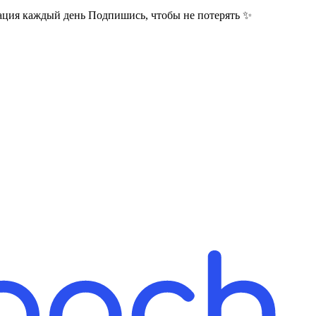
Канал о правильном питании, похудении и полезных привычках 💪🥗 Простые ПП рецепты, советы по снижению веса и мотивация каждый день Подпишись, чтобы не потерять ✨