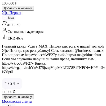
100 000
₽
Добавить в корзину
Уфа Первая
Max
102 171
Смешанная аудитория
ERR 46%
Главный канал Уфы в MAX. Пишем как есть, о нашей уютной
Уфе Иногда, про республику! Сеть каналов: @business_rusmax
По вопросам: https://vk.cc/cWF27y либо http://t.me/goldmanbrat
Если мы случайно нарушили ваши права, напишите нам:
https://vk.cc/cWF27y Биржа:
https://telega.in/m/hYnVJ7SjrzujVbpMxLT2Z8RiTNPQfwH9Ym5v
kZSp0I
1 / 24
11 000
₽
Добавить в корзину
Московская Лента