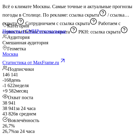
Всё о климате Москвы. Самые точные и актуальные прогнозы
погоды в Столице. По рекламе:
ссылка скрыта
/
ссылка
скрыта
Сотрудничаем с
ссылка скрыта
Работаем с
Категории
Новости и СМИ
Региональные
сервисом BidFox:
ссылка скрыта
РКН:
ссылка скрыта
Аудитория
Смешанная аудитория
Геометка
Москва
Статистика от MaxFrame.ru
Подписчики
146 141
-168
день
-1 622
неделя
+9 582
месяц
Охват поста
38 941
38 941
за 24 часа
43 826
в среднем
Вовлечённость
26,7%
26,7%
за 24 часа