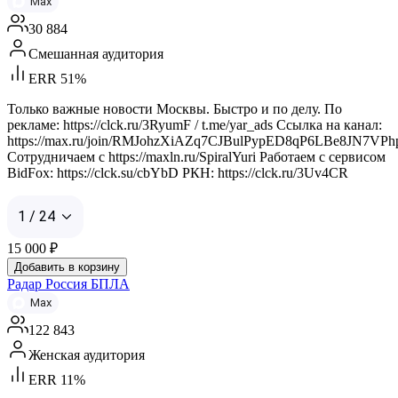
Max
30 884
Смешанная аудитория
ERR 51%
Только важные новости Москвы. Быстро и по делу. По
рекламе: https://clck.ru/3RyumF / t.me/yar_ads Ссылка на канал:
https://max.ru/join/RMJohzXiAZq7CJBulPypED8qP6LBe8JN7VPh
Сотрудничаем с https://maxln.ru/SpiralYuri Работаем с сервисом
BidFox: https://clck.su/cbYbD РКН: https://clck.ru/3Uv4CR
1 / 24
15 000
₽
Добавить в корзину
Радар Россия БПЛА
Max
122 843
Женская аудитория
ERR 11%