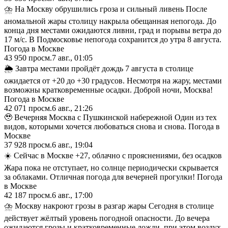
⛈️ На Москву обрушились гроза и сильный ливень После
аномальной жары столицу накрыла обещанная непогода. До
конца дня местами ожидаются ливни, град и порывы ветра до
17 м/с. В Подмосковье непогода сохранится до утра 8 августа.
Погода в Москве
43 950
просм.
7 авг., 01:05
🌦 Завтра местами пройдёт дождь 7 августа в столице
ожидается от +20 до +30 градусов. Несмотря на жару, местами
возможны кратковременные осадки. Доброй ночи, Москва!
Погода в Москве
42 071
просм.
6 авг., 21:26
🥹 Вечерняя Москва с Пушкинской набережной Один из тех
видов, которыми хочется любоваться снова и снова. Погода в
Москве
37 928
просм.
6 авг., 19:04
☀️ Сейчас в Москве +27, облачно с прояснениями, без осадков
Жара пока не отступает, но солнце периодически скрывается
за облаками. Отличная погода для вечерней прогулки! Погода
в Москве
42 187
просм.
6 авг., 17:00
⛈️ Москву накроют грозы в разгар жары Сегодня в столице
действует жёлтый уровень погодной опасности. До вечера
ожидаются грозы и кратковременные дожди, при этом воздух