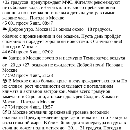
+32 градусов, предупреждает МЧС. Жителям рекомендуют
пить больше воды, избегать длительного пребывания на
солнце и по возможности не выходить на улицу в самые
жаркие часы. Погода в Москве
45 001
просм.
5 авг., 08:47
🌥 Доброе утро, Москва! За окном около +18 градусов,
облачно с прояснениями и без осадков. Пусть день пройдёт
спокойно и порадует хорошими новостями. Отличного дня!
Погода в Москве
44 674
просм.
5 авг., 07:02
☁️ Завтра в Москве грустно и пасмурно Температура воздуха
от +20 до +27, осадков не ожидается. Доброй ночи! Погода в
Москве
47 592
просм.
4 авг., 21:28
😳 В Москве стало больше крыс, предупреждают эксперты По
их словам, рост численности связывают с потеплением
климата и активной застройкой. Чаще всего грызунов
замечают в Строгино, а также вдоль рек Сходни, Химки и
Москвы. Погода в Москве
47 734
просм.
4 авг., 18:57
🥵 В Москве объявили оранжевый уровень погодной
опасности Предупреждение будет действовать с 5 по 7 августа
из-за сильной жары. В ближайшие дни температура воздуха в
столице может подниматься до +30…+31 градуса. Погода в