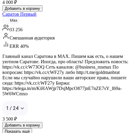
4 000
₽
Добавить в корзину
Саратов Первый
Max
33 256
Смешанная аудитория
ERR 40%
Главный канал Саратова в MAX. Пишем как есть, о нашем
уютном Саратове. Иногда, про область! Предложить новость:
https://vk.cc/cW73OQ Сеть каналов: @business_rusmax По
вопросам: https://vk.cc/cWF27y либо http://t.me/goldmanbrat
Если мы случайно нарушили ваши авторские права, пишите
сюда: https://vk.cc/cWF27y Биржа:
https://telega.in/m/KiHAWjjr7DsjMpcO877jnE7nZE7sY_I69a-
5W6WCmxo
1 / 24
3 500
₽
Добавить в корзину
Показать ещё