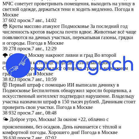
МЧС советует проветривать помещения, выходить на улицу в
светлой одежде, держаться тени и ходить медленно. Погода в
Москве
37 602
просм.
7 авг., 14:02
😳 Кроты массово атакуют Подмосковье За последний год
численность кротов выросла почти вдвое. Животные всё чаще
появляются на дачных участках, перекапывая газоны, грядки
и огороды. Погода в Москве
39 278
просм.
7 авг., 12:29
🌩 Сегодня Москву накроют ливни и град Во второй
половине дня к столице подойдёт холодный фронт.
Синоптики предупреждают о ливнях, грозах и возможном
граде. Погода в Москве
38 823
просм.
7 авг., 10:59
🤯 Первый штраф с помощью ИИ выписали дачнику в
Подмосковье Беспилотник обнаружил заросли борщевика, а
искусственный интеллект подтвердил нарушение. Владельцу
участка назначили штраф в 150 тысяч рублей. Дачникам стоит
проверить свои участки. Погода в Москве
38 932
просм.
7 авг., 08:48
🌤 Доброе утро, Москва! За окном +22, облачно с
прояснениями, без осадков. День начинается с тёплой и
комфортной погоды. Хорошего дня! Погода в Москве
39 630
просм.
7 авг., 07:02