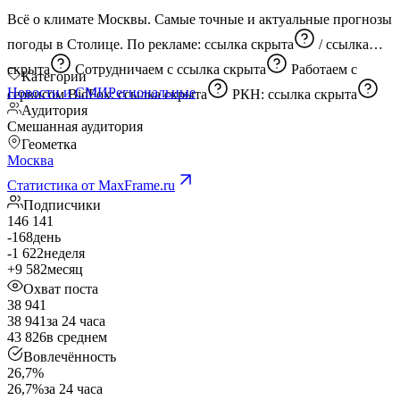
Всё о климате Москвы. Самые точные и актуальные прогнозы
погоды в Столице. По рекламе:
ссылка скрыта
/
ссылка
скрыта
Сотрудничаем с
ссылка скрыта
Работаем с
Категории
Новости и СМИ
Региональные
сервисом BidFox:
ссылка скрыта
РКН:
ссылка скрыта
Аудитория
Смешанная аудитория
Геометка
Москва
Статистика от MaxFrame.ru
Подписчики
146 141
-168
день
-1 622
неделя
+9 582
месяц
Охват поста
38 941
38 941
за 24 часа
43 826
в среднем
Вовлечённость
26,7%
26,7%
за 24 часа