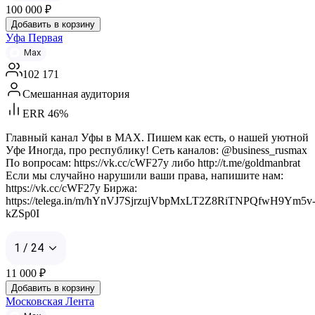
100 000
₽
Добавить в корзину
Уфа Первая
Max
102 171
Смешанная аудитория
ERR 46%
Главный канал Уфы в MAX. Пишем как есть, о нашей уютной
Уфе Иногда, про республику! Сеть каналов: @business_rusmax
По вопросам: https://vk.cc/cWF27y либо http://t.me/goldmanbrat
Если мы случайно нарушили ваши права, напишите нам:
https://vk.cc/cWF27y Биржа:
https://telega.in/m/hYnVJ7SjrzujVbpMxLT2Z8RiTNPQfwH9Ym5v
kZSp0I
1 / 24
11 000
₽
Добавить в корзину
Московская Лента