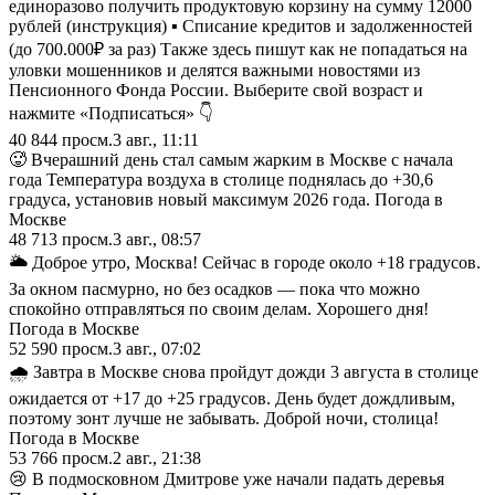
единоразово получить продуктовую корзину на сумму 12000
рублей (инструкция) ▪️ Списание кредитов и задолженностей
(до 700.000₽ за раз) Также здесь пишут как не попадаться на
уловки мошенников и делятся важными новостями из
Пенсионного Фонда России. Выберите свой возраст и
нажмите «Подписаться» 👇
40 844
просм.
3 авг., 11:11
🥵 Вчерашний день стал самым жарким в Москве с начала
года Температура воздуха в столице поднялась до +30,6
градуса, установив новый максимум 2026 года. Погода в
Москве
48 713
просм.
3 авг., 08:57
🌥 Доброе утро, Москва! Сейчас в городе около +18 градусов.
За окном пасмурно, но без осадков — пока что можно
спокойно отправляться по своим делам. Хорошего дня!
Погода в Москве
52 590
просм.
3 авг., 07:02
🌧️ Завтра в Москве снова пройдут дожди 3 августа в столице
ожидается от +17 до +25 градусов. День будет дождливым,
поэтому зонт лучше не забывать. Доброй ночи, столица!
Погода в Москве
53 766
просм.
2 авг., 21:38
😢 В подмосковном Дмитрове уже начали падать деревья