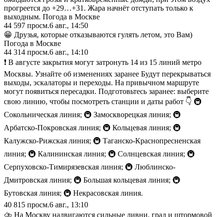
прогреется до +29…+31. Жара начнёт отступать только к
выходным. Погода в Москве
44 597
просм.
6 авг., 14:50
😁 Друзья, которые отказываются гулять летом, это Вам)
Погода в Москве
44 314
просм.
6 авг., 14:10
❗️ В августе закрытия могут затронуть 14 из 15 линий метро
Москвы. Узнайте об изменениях заранее Будут перекрываться
выходы, эскалаторы и переходы. На привычном маршруте
могут появиться пересадки. Подготовьтесь заранее: выберите
свою линию, чтобы посмотреть станции и даты работ 👇 🚇
Сокольническая линия; 🚇 Замоскворецкая линия; 🚇
Арбатско-Покровская линия; 🚇 Кольцевая линия; 🚇
Калужско-Рижская линия; 🚇 Таганско-Краснопресненская
линия; 🚇 Калининская линия; 🚇 Солнцевская линия; 🚇
Серпуховско-Тимирязевская линия; 🚇 Люблинско-
Дмитровская линия; 🚇 Большая кольцевая линия; 🚇
Бутовская линия; 🚇 Некрасовская линия.
40 815
просм.
6 авг., 13:10
⛈️ На Москву надвигаются сильные ливни, град и штормовой