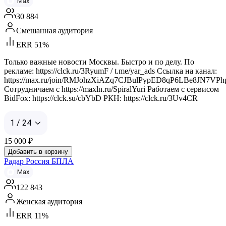
Max
30 884
Смешанная аудитория
ERR 51%
Только важные новости Москвы. Быстро и по делу. По
рекламе: https://clck.ru/3RyumF / t.me/yar_ads Ссылка на канал:
https://max.ru/join/RMJohzXiAZq7CJBulPypED8qP6LBe8JN7VPh
Сотрудничаем с https://maxln.ru/SpiralYuri Работаем с сервисом
BidFox: https://clck.su/cbYbD РКН: https://clck.ru/3Uv4CR
1 / 24
15 000
₽
Добавить в корзину
Радар Россия БПЛА
Max
122 843
Женская аудитория
ERR 11%