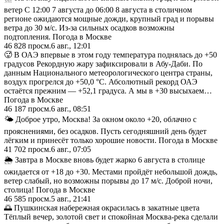
ветер С 12:00 7 августа до 06:00 8 августа в столичном
регионе ожидаются мощные дожди, крупный град и порывы
ветра до 30 м/с. Из-за сильных осадков возможны
подтопления. Погода в Москве
46 828
просм.
6 авг., 12:01
🥵 В ОАЭ впервые в этом году температура поднялась до +50
градусов Рекордную жару зафиксировали в Абу-Даби. По
данным Национального метеорологического центра страны,
воздух прогрелся до +50,0 °C. Абсолютный рекорд ОАЭ
остаётся прежним — +52,1 градуса. А мы в +30 высыхаем…
Погода в Москве
46 187
просм.
6 авг., 08:51
🌤 Доброе утро, Москва! За окном около +20, облачно с
прояснениями, без осадков. Пусть сегодняшний день будет
лёгким и принесёт только хорошие новости. Погода в Москве
41 702
просм.
6 авг., 07:05
🌦 Завтра в Москве вновь будет жарко 6 августа в столице
ожидается от +18 до +30. Местами пройдёт небольшой дождь,
ветер слабый, но возможны порывы до 17 м/с. Доброй ночи,
столица! Погода в Москве
46 585
просм.
5 авг., 21:41
🌅 Пушкинская набережная окрасилась в закатные цвета
Тёплый вечер, золотой свет и спокойная Москва-река сделали