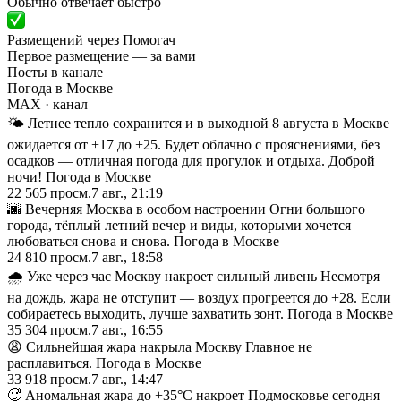
Обычно отвечает быстро
Размещений через Помогач
Первое размещение — за вами
Посты в канале
Погода в Москве
MAX
· канал
🌤 Летнее тепло сохранится и в выходной 8 августа в Москве
ожидается от +17 до +25. Будет облачно с прояснениями, без
осадков — отличная погода для прогулок и отдыха. Доброй
ночи! Погода в Москве
22 565
просм.
7 авг., 21:19
🌆 Вечерняя Москва в особом настроении Огни большого
города, тёплый летний вечер и виды, которыми хочется
любоваться снова и снова. Погода в Москве
24 810
просм.
7 авг., 18:58
🌧 Уже через час Москву накроет сильный ливень Несмотря
на дождь, жара не отступит — воздух прогреется до +28. Если
собираетесь выходить, лучше захватить зонт. Погода в Москве
35 304
просм.
7 авг., 16:55
😩 Сильнейшая жара накрыла Москву Главное не
расплавиться. Погода в Москве
33 918
просм.
7 авг., 14:47
🥵 Аномальная жара до +35°С накроет Подмосковье сегодня