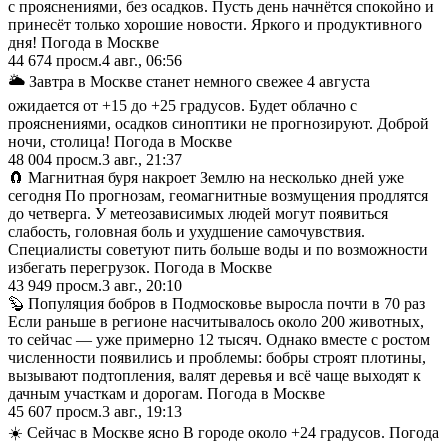
с прояснениями, без осадков. Пусть день начнётся спокойно и
принесёт только хорошие новости. Яркого и продуктивного
дня! Погода в Москве
44 674
просм.
4 авг., 06:56
🌥 Завтра в Москве станет немного свежее 4 августа
ожидается от +15 до +25 градусов. Будет облачно с
прояснениями, осадков синоптики не прогнозируют. Доброй
ночи, столица! Погода в Москве
48 004
просм.
3 авг., 21:37
🧲 Магнитная буря накроет Землю на несколько дней уже
сегодня По прогнозам, геомагнитные возмущения продлятся
до четверга. У метеозависимых людей могут появиться
слабость, головная боль и ухудшение самочувствия.
Специалисты советуют пить больше воды и по возможности
избегать перегрузок. Погода в Москве
43 949
просм.
3 авг., 20:10
🦫 Популяция бобров в Подмосковье выросла почти в 70 раз
Если раньше в регионе насчитывалось около 200 животных,
то сейчас — уже примерно 12 тысяч. Однако вместе с ростом
численности появились и проблемы: бобры строят плотины,
вызывают подтопления, валят деревья и всё чаще выходят к
дачным участкам и дорогам. Погода в Москве
45 607
просм.
3 авг., 19:13
☀️ Сейчас в Москве ясно В городе около +24 градусов. Погода