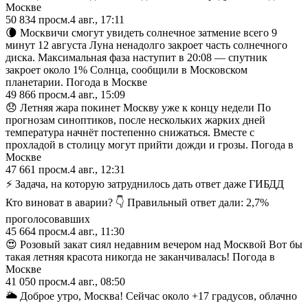
Москве
50 834
просм.
4 авг., 17:11
🌘 Москвичи смогут увидеть солнечное затмение всего 9
минут 12 августа Луна ненадолго закроет часть солнечного
диска. Максимальная фаза наступит в 20:08 — спутник
закроет около 1% Солнца, сообщили в Московском
планетарии. Погода в Москве
49 866
просм.
4 авг., 15:09
😞 Летняя жара покинет Москву уже к концу недели По
прогнозам синоптиков, после нескольких жарких дней
температура начнёт постепенно снижаться. Вместе с
прохладой в столицу могут прийти дожди и грозы. Погода в
Москве
47 661
просм.
4 авг., 12:31
⚡️ Задача, на которую затруднилось дать ответ даже ГИБДД
Кто виноват в аварии? 👇 Правильный ответ дали: 2,7%
проголосовавших
45 664
просм.
4 авг., 11:30
😍 Розовый закат сиял недавним вечером над Москвой Вот бы
такая летняя красота никогда не заканчивалась! Погода в
Москве
41 050
просм.
4 авг., 08:50
🌥 Доброе утро, Москва! Сейчас около +17 градусов, облачно