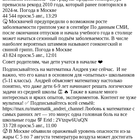
превысила рекорд 2010 года, который ранее повторился в
2024-м. Погода в Москве
44 544
просм.
5 авг., 13:29
🤒 Москвичей предупредили о возможном росте
заболеваемости гриппом уже в сентябре По данным СМИ,
после окончания отпусков и начала учебного года в столице
может начаться сезонный подъём заболеваемости. В числе
наиболее вероятных штаммов называют гонконгский и
свиной грипп. Погода в Москве
43 824
просм.
5 авг., 12:01
Совет родителям, чьи дети учатся в началке ❤️
Подписывайтесь на математика Андрея уже сейчас. И не
важно, что его канал в основном для «опытных» школьников
(5-11 классы). Андрей объясняет математику настолько
понятно, что даже дети 6-9 лет начинают решать логические
задачи из средней школы 👏 🔥 Также в канале много
интересных и ярких опытов, экспериментов. Контент не хуже
мультика! ✅ Подписывайтесь всей семьёй:
https://max.ru/matematik_andrei_channel Любовь к математике с
самых ранних лет — это минус одна головная боль на все
школьные годы 💯 Erid : 2Vtzqw6UuQN
33 728
просм.
5 авг., 11:00
🥵 В Москве объявили оранжевый уровень опасности из-за
жары С 5 по 7 августа температура воздуха может достигать