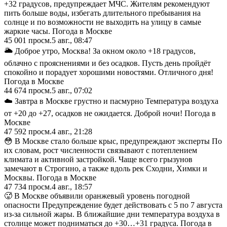
+32 градусов, предупреждает МЧС. Жителям рекомендуют
пить больше воды, избегать длительного пребывания на
солнце и по возможности не выходить на улицу в самые
жаркие часы. Погода в Москве
45 001
просм.
5 авг., 08:47
🌥 Доброе утро, Москва! За окном около +18 градусов,
облачно с прояснениями и без осадков. Пусть день пройдёт
спокойно и порадует хорошими новостями. Отличного дня!
Погода в Москве
44 674
просм.
5 авг., 07:02
☁️ Завтра в Москве грустно и пасмурно Температура воздуха
от +20 до +27, осадков не ожидается. Доброй ночи! Погода в
Москве
47 592
просм.
4 авг., 21:28
😳 В Москве стало больше крыс, предупреждают эксперты По
их словам, рост численности связывают с потеплением
климата и активной застройкой. Чаще всего грызунов
замечают в Строгино, а также вдоль рек Сходни, Химки и
Москвы. Погода в Москве
47 734
просм.
4 авг., 18:57
🥵 В Москве объявили оранжевый уровень погодной
опасности Предупреждение будет действовать с 5 по 7 августа
из-за сильной жары. В ближайшие дни температура воздуха в
столице может подниматься до +30…+31 градуса. Погода в