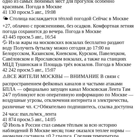
одно из самых любимых мест для прогулок особенно
красивым. Погода в Москве
41 130
просм.
5 авг., 19:08
🌤 Столица наслаждается тёплой погодой Сейчас в Москве
+27, облачно с прояснениями, без осадков. Комфортная летняя
погода сохранится до вечера. Погода в Москве
43 445
просм.
5 авг., 16:54
💦 Из-за жары на московских вокзалах бесплатно раздают
воду Получить бутылку можно сегодня до 17:00 на
Белорусском, Казанском, Киевском, Курском, Павелецком,
Савёловском и Ярославском вокзалах, а также на станциях
МЦД Тушинская и Площадь трёх вокзалов. Погода в Москве
42 242
просм.
5 авг., 15:07
⚠️ВСЕ ЖИТЕЛИ МОСКВЫ — ВНИМАНИЕ В связи с
распространением фейковых каналов и частыми атаками
БПЛА — официально запущен канал Московская Лента Там
24/7 публикуют всю оперативную информацию по Москве —
воздушные угрозы, отключения интернета и электричества,
различные чп. 👉Обязательно подпишитесь, ссылка доступна
24 часа: max.ru/мск_лента
41 874
просм.
5 авг., 14:05
🥵 Июль в России стал самым тёплым за всю историю
наблюдений В Москве месяц тоже оказался теплее нормы —
аномалия составила +0,2 градуса. Средняя температура