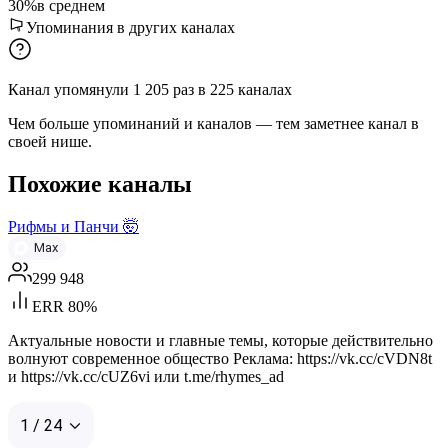
30%
в среднем
Упоминания в других каналах
Канал упомянули
1 205
раз
в
225
каналах
Чем больше упоминаний и каналов — тем заметнее канал в
своей нише.
Похожие каналы
Рифмы и Панчи 🤯
Max
299 948
ERR 80%
Актуальные новости и главные темы, которые действительно
волнуют современное общество Реклама: https://vk.cc/cVDN8t
и https://vk.cc/cUZ6vi или t.me/rhymes_ad
1 / 24