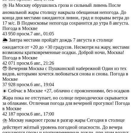
⛈️ На Москву обрушились гроза и сильный ливень После
аномальной жары столицу накрыла обещанная непогода. До
конца дня местами ожидаются ливни, град и порывы ветра до
17 м/с. В Подмосковье непогода сохранится до утра 8 августа.
Погода в Москве
43 950
просм.
7 авг., 01:05
🌦 Завтра местами пройдёт дождь 7 августа в столице
ожидается от +20 до +30 градусов. Несмотря на жару, местами
возможны кратковременные осадки. Доброй ночи, Москва!
Погода в Москве
42 071
просм.
6 авг., 21:26
🥹 Вечерняя Москва с Пушкинской набережной Один из тех
видов, которыми хочется любоваться снова и снова. Погода в
Москве
37 928
просм.
6 авг., 19:04
☀️ Сейчас в Москве +27, облачно с прояснениями, без осадков
Жара пока не отступает, но солнце периодически скрывается
за облаками. Отличная погода для вечерней прогулки! Погода
в Москве
42 187
просм.
6 авг., 17:00
⛈️ Москву накроют грозы в разгар жары Сегодня в столице
действует жёлтый уровень погодной опасности. До вечера
ожидаются грозы и кратковременные дожди, при этом воздух