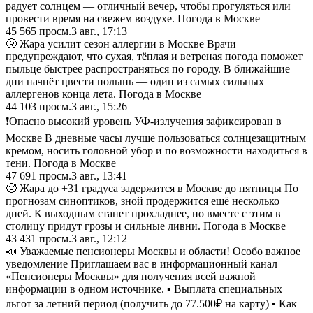
радует солнцем — отличный вечер, чтобы прогуляться или
провести время на свежем воздухе. Погода в Москве
45 565
просм.
3 авг., 17:13
🤧 Жара усилит сезон аллергии в Москве Врачи
предупреждают, что сухая, тёплая и ветреная погода поможет
пыльце быстрее распространяться по городу. В ближайшие
дни начнёт цвести полынь — один из самых сильных
аллергенов конца лета. Погода в Москве
44 103
просм.
3 авг., 15:26
❗️Опасно высокий уровень УФ-излучения зафиксирован в
Москве В дневные часы лучше пользоваться солнцезащитным
кремом, носить головной убор и по возможности находиться в
тени. Погода в Москве
47 691
просм.
3 авг., 13:41
🥵 Жара до +31 градуса задержится в Москве до пятницы По
прогнозам синоптиков, зной продержится ещё несколько
дней. К выходным станет прохладнее, но вместе с этим в
столицу придут грозы и сильные ливни. Погода в Москве
43 431
просм.
3 авг., 12:12
📣 Уважаемые пенсионеры Москвы и области! Особо важное
уведомление Приглашаем вас в информационный канал
«Пенсионеры Москвы» для получения всей важной
информации в одном источнике. ▪️ Выплата специальных
льгот за летний период (получить до 77.500₽ на карту) ▪️ Как