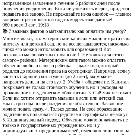
исправленное заявление в течение 5 рабочих дней после
получения уведомления. Если не уложитесь в срок, придется
подавать всё заново. Не переживайте из-за ошибок — главное
вовремя отреагировать и подать корректные данные!
960
просм.
3 авг., 19:18
📚 7 важных фактов о маткапитале: как оплатить им учёбу?
Многие знают, что материнский капитал можно потратить на
ипотеку или детский сад, но не все догадываются, насколько
гибко его можно использовать для образования! Вот
несколько малоизвестных нюансов: 1. Не только для «того
самого» ребёнка. Материнским капиталом можно оплатить
обучение любого вашего ребенка — даже того, который
родился до появления права на сертификат. Например, если у
вас есть старший сын-студент (до 25 лет), вы можете
направить деньги на его вуз. 2. Учёба + общежитие. Капитал
покрывает не только стоимость обучения, но и расходы на
проживание в студенческом общежитии. 3. Счётчик не тикает.
Если вы хотите отправить малыша в ясли или детский сад,
ждать три года после рождения не обязательно. Заявление
можно подать сразу. 4. Только детям. На своё образование
родители воспользоваться средствами сертификата не могут.
5. Индивидуальный подход. Обучение можно оплачивать не
только в государственных учреждениях, но и у
индивидуальных предпринимателей, имеющих лицензию на