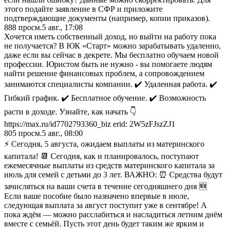
этого подайте заявление в СФР и приложите
подтверждающие документы (например, копии приказов).
888
просм.
5 авг., 17:08
Хочется иметь собственный доход, но выйти на работу пока
не получается? В ЮК «Старт» можно зарабатывать удаленно,
даже если вы сейчас в декрете. Мы бесплатно обучаем новой
профессии. Юристом быть не нужно - вы помогаете людям
найти решение финансовых проблем, а сопровождением
занимаются специалисты компании. ✔️ Удаленная работа. ✔️
Гибкий график. ✔️ Бесплатное обучение. ✔️ Возможность
расти в доходе. Узнайте, как начать 👇
https://max.ru/id7702793360_biz erid: 2W5zFJszZJ1
805
просм.
5 авг., 08:00
⚡️ Сегодня, 5 августа, ожидаем выплаты из материнского
капитала! 📆 Сегодня, как и планировалось, поступают
ежемесячные выплаты из средств материнского капитала за
июль для семей с детьми до 3 лет. ВАЖНО: ⏰ Средства будут
зачисляться на ваши счета в течение сегодняшнего дня 🆕
Если ваше пособие было назначено впервые в июле,
следующая выплата за август поступит уже в сентябре! А
пока ждём — можно расслабиться и насладиться летним днём
вместе с семьёй. Пусть этот день будет таким же ярким и