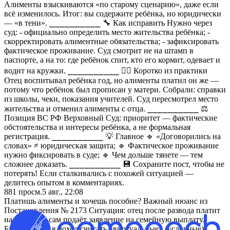
Алименты взыскиваются «по старому сценарию», даже если
всё изменилось. Итог: вы содержите ребёнка, но юридически
— «в тени». ⎯⎯⎯⎯⎯⎯⎯⎯⎯⎯ 🔧 Как исправить Нужно через
суд: - официально определить место жительства ребёнка; -
скорректировать алиментные обязательства; - зафиксировать
фактическое проживание. Суд смотрит не на штамп в
паспорте, а на то: где ребёнок спит, кто его кормит, одевает и
водит на кружки. ⎯⎯⎯⎯⎯⎯⎯⎯⎯⎯ 👨‍⚖ Коротко из практики
Отец воспитывал ребёнка год, но алименты платил он же —
потому что ребёнок был прописан у матери. Собрали: справки
из школы, чеки, показания учителей. Суд пересмотрел место
жительства и отменил алименты с отца. ⎯⎯⎯⎯⎯⎯⎯⎯⎯⎯ ⚖
Позиция ВС РФ Верховный Суд: приоритет — фактические
обстоятельства и интересы ребёнка, а не формальная
регистрация. ⎯⎯⎯⎯⎯⎯⎯⎯⎯⎯ 💡 Главное 🔹 «Договорились на
словах» ≠ юридическая защита; 🔹 Фактическое проживание
нужно фиксировать в суде; 🔹 Чем дольше тянете — тем
сложнее доказать. ⎯⎯⎯⎯⎯⎯⎯⎯⎯⎯ 💾 Сохраните пост, чтобы не
потерять! Если сталкивались с похожей ситуацией —
делитесь опытом в комментариях.
881
просм.
5 авг., 22:08
Платишь алименты и хочешь пособие? Важный нюанс из
Постановления № 2173 Ситуация: отец после развода платит
на детей, но сам подаёт заявление на семейную выплату.
Будут ли ему в доход считать «виртуальные» (условные)