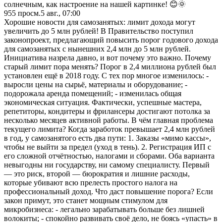
солнечным, как настроение на нашей картинке! 😊🌞
955
просм.
5 авг., 07:00
Хорошие новости для самозанятых: лимит дохода могут
увеличить до 5 млн рублей! В Правительство поступил
законопроект, предлагающий повысить порог годового дохода
для самозанятых с нынешних 2,4 млн до 5 млн рублей.
Инициатива назрела давно, и вот почему это важно. Почему
старый лимит пора менять? Порог в 2,4 миллиона рублей был
установлен ещё в 2018 году. С тех пор многое изменилось: -
выросли цены на сырьё, материалы и оборудование; -
подорожала аренда помещений; - изменилась общая
экономическая ситуация. Фактически, успешные мастера,
репетиторы, кондитеры и фрилансеры достигают потолка за
несколько месяцев активной работы. В чём главная проблема
текущего лимита? Когда заработок превышает 2,4 млн рублей
в год, у самозанятого есть два пути: 1. Заказы «мимо кассы»,
чтобы не выйти за предел (уход в тень). 2. Регистрация ИП с
его сложной отчётностью, налогами и сборами. Оба варианта
невыгодны ни государству, ни самому специалисту. Первый
— это риск, второй — бюрократия и лишние расходы,
которые убивают всю прелесть простого налога на
профессиональный доход. Что даст повышение порога? Если
закон примут, это станет мощным стимулом для
микробизнеса: - легально зарабатывать больше без лишней
волокиты; - спокойно развивать своё дело, не боясь «упасть» в