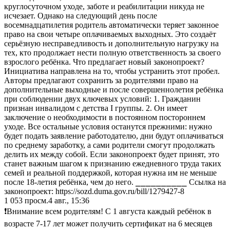
круглосуточном уходе, заботе и реабилитации никуда не
исчезает. Однако на следующий день после
восемнадцатилетия родитель автоматически теряет законное
право на свои четыре оплачиваемых выходных. Это создаёт
серьёзную несправедливость и дополнительную нагрузку на
тех, кто продолжает нести полную ответственность за своего
взрослого ребёнка. Что предлагает новый законопроект?
Инициатива направлена на то, чтобы устранить этот пробел.
Авторы предлагают сохранить за родителями право на
дополнительные выходные и после совершеннолетия ребёнка
при соблюдении двух ключевых условий: 1. Гражданин
признан инвалидом с детства I группы. 2. Он имеет
заключение о необходимости в постоянном постороннем
уходе. Все остальные условия останутся прежними: нужно
будет подать заявление работодателю, дни будут оплачиваться
по среднему заработку, а сами родители смогут продолжать
делить их между собой. Если законопроект будет принят, это
станет важным шагом к признанию ежедневного труда таких
семей и реальной поддержкой, которая нужна им не меньше
после 18-летия ребёнка, чем до него. ⎯⎯⎯⎯⎯⎯⎯⎯⎯⎯ Ссылка на
законопроект: https://sozd.duma.gov.ru/bill/1279427-8
1 053
просм.
4 авг., 15:36
❗Внимание всем родителям! C 1 августа каждый ребёнок в
возрасте 7-17 лет может получить сертификат на 6 месяцев