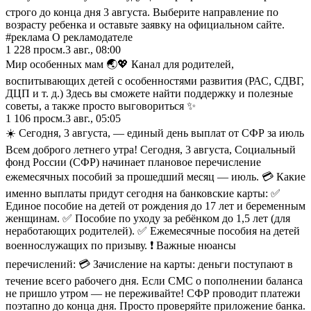
строго до конца дня 3 августа. Выберите направление по
возрасту ребенка и оставьте заявку на официальном сайте.
#реклама О рекламодателе
1 228
просм.
3 авг., 08:00
Мир особенных мам 🌏💖 Канал для родителей,
воспитывающих детей с особенностями развития (РАС, СДВГ,
ДЦП и т. д.) Здесь вы сможете найти поддержку и полезные
советы, а также просто выговориться ✨
1 106
просм.
3 авг., 05:05
☀️ Сегодня, 3 августа, — единый день выплат от СФР за июль
Всем доброго летнего утра! Сегодня, 3 августа, Социальный
фонд России (СФР) начинает плановое перечисление
ежемесячных пособий за прошедший месяц — июль. 💳 Какие
именно выплаты придут сегодня на банковские карты: ✅
Единое пособие на детей от рождения до 17 лет и беременным
женщинам. ✅ Пособие по уходу за ребёнком до 1,5 лет (для
неработающих родителей). ✅ Ежемесячные пособия на детей
военнослужащих по призыву. ❗ Важные нюансы
перечислений: 💳 Зачисление на карты: деньги поступают в
течение всего рабочего дня. Если СМС о пополнении баланса
не пришло утром — не переживайте! СФР проводит платежи
поэтапно до конца дня. Просто проверяйте приложение банка.