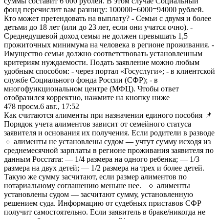
суммы составит 6 000 рублей. В этом случае Социальный
фонд перечислит вам разницу: 100000−6000=94000 рублей.
Кто может претендовать на выплату? - Семьи с двумя и более
детьми до 18 лет (или до 23 лет, если они учатся очно). -
Среднедушевой доход семьи не должен превышать 1,5
прожиточных минимума на человека в регионе проживания. -
Имущество семьи должно соответствовать установленным
критериям нуждаемости. Подать заявление можно любым
удобным способом: - через портал «Госуслуги»; - в клиентской
службе Социального фонда России (СФР); - в
многофункциональном центре (МФЦ). Чтобы ответ
отобразился корректно, нажмите на кнопку ниже
478
просм.
6 авг., 17:52
Как считаются алименты при назначении единого пособия 📌
Порядок учета алиментов зависит от семейного статуса
заявителя и основания их получения. Если родители в разводе
🔹 алименты не установлены судом — учтут сумму исходя из
среднемесячной зарплаты в регионе проживания заявителя по
данным Росстата: — 1/4 размера на одного ребенка; — 1/3
размера на двух детей; — 1/2 размера на трех и более детей.
Такую же сумму засчитают, если размер алиментов по
нотариальному соглашению меньше нее. 🔹 алименты
установлены судом — засчитают сумму, установленную
решением суда. Информацию от судебных приставов СФР
получит самостоятельно. Если заявитель в браке/никогда не