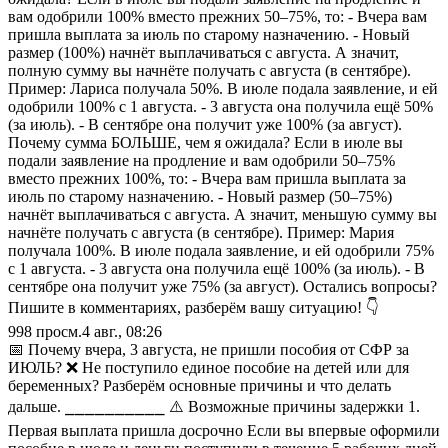
вам одобрили 100% вместо прежних 50–75%, то: - Вчера вам
пришла выплата за июль по старому назначению. - Новый
размер (100%) начнёт выплачиваться с августа. А значит,
полную сумму вы начнёте получать с августа (в сентябре).
Пример: Лариса получала 50%. В июле подала заявление, и ей
одобрили 100% с 1 августа. - 3 августа она получила ещё 50%
(за июль). - В сентябре она получит уже 100% (за август).
Почему сумма БОЛЬШЕ, чем я ожидала? Если в июле вы
подали заявление на продление и вам одобрили 50–75%
вместо прежних 100%, то: - Вчера вам пришла выплата за
июль по старому назначению. - Новый размер (50–75%)
начнёт выплачиваться с августа. А значит, меньшую сумму вы
начнёте получать с августа (в сентябре). Пример: Мария
получала 100%. В июле подала заявление, и ей одобрили 75%
с 1 августа. - 3 августа она получила ещё 100% (за июль). - В
сентябре она получит уже 75% (за август). Остались вопросы?
Пишите в комментариях, разберём вашу ситуацию! 👇
998
просм.
4 авг., 08:26
📅 Почему вчера, 3 августа, не пришли пособия от СФР за
ИЮЛЬ? ❌ Не поступило единое пособие на детей или для
беременных? Разберём основные причины и что делать
дальше. ⎯⎯⎯⎯⎯⎯⎯⎯⎯⎯ ⚠️ Возможные причины задержки 1.
Первая выплата пришла досрочно Если вы впервые оформили