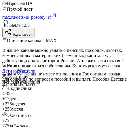
Взрослая ЦА
Прямой пост
max.ru/detskie_posobiy_rf
Баллы: 2,5
Поделиться
Описание канала в MAX
В нашем канале можно узнать о пенсиях, пособиях, льготах,
компенсациях и материнских ( семейных) капиталах
действующих на территории России. А также высказать своё
мнение и поделиться наболевшим. Купить рекламу:
Категории
ссылка
Дети и родители
скрыта
Канал не имеет отношения к Гос органам, создан
Аудитория
для общения по вопросам пособий и выплат. Пособия Детские
Женская аудитория
Льготы Выплаты
Подписчики
4 355
+17
день
+236
неделя
+253
месяц
Охват поста
775
775
за 24 часа