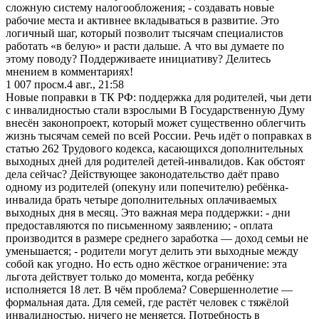
сложную систему налогообложения; - создавать новые
рабочие места и активнее вкладываться в развитие. Это
логичный шаг, который позволит тысячам специалистов
работать «в белую» и расти дальше. А что вы думаете по
этому поводу? Поддерживаете инициативу? Делитесь
мнением в комментариях!
1 007
просм.
4 авг., 21:58
Новые поправки в ТК РФ: поддержка для родителей, чьи дети
с инвалидностью стали взрослыми В Государственную Думу
внесён законопроект, который может существенно облегчить
жизнь тысячам семей по всей России. Речь идёт о поправках в
статью 262 Трудового кодекса, касающихся дополнительных
выходных дней для родителей детей-инвалидов. Как обстоят
дела сейчас? Действующее законодательство даёт право
одному из родителей (опекуну или попечителю) ребёнка-
инвалида брать четыре дополнительных оплачиваемых
выходных дня в месяц. Это важная мера поддержки: - дни
предоставляются по письменному заявлению; - оплата
производится в размере среднего заработка — доход семьи не
уменьшается; - родители могут делить эти выходные между
собой как угодно. Но есть одно жёсткое ограничение: эта
льгота действует только до момента, когда ребёнку
исполняется 18 лет. В чём проблема? Совершеннолетие —
формальная дата. Для семей, где растёт человек с тяжёлой
инвалидностью, ничего не меняется. Потребность в