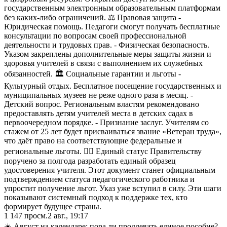
государственным электронным образовательным платформам
без каких-либо ограничений. ⚖️ Правовая защита -
Юридическая помощь. Педагоги смогут получать бесплатные
консультации по вопросам своей профессиональной
деятельности и трудовых прав. - Физическая безопасность.
Указом закреплены дополнительные меры защиты жизни и
здоровья учителей в связи с выполнением их служебных
обязанностей. 🏛 Социальные гарантии и льготы -
Культурный отдых. Бесплатное посещение государственных и
муниципальных музеев не реже одного раза в месяц. -
Детский вопрос. Региональным властям рекомендовано
предоставлять детям учителей места в детских садах в
первоочередном порядке. - Признание заслуг. Учителям со
стажем от 25 лет будет присваиваться звание «Ветеран труда»,
что даёт право на соответствующие федеральные и
региональные льготы. 👮‍♂️ Единый статус Правительству
поручено за полгода разработать единый образец
удостоверения учителя. Этот документ станет официальным
подтверждением статуса педагогического работника и
упростит получение льгот. Указ уже вступил в силу. Эти шаги
показывают системный подход к поддержке тех, кто
формирует будущее страны.
1 147
просм.
2 авг., 19:17
☀️ Август на календаре: пора ли продлевать единое пособие?