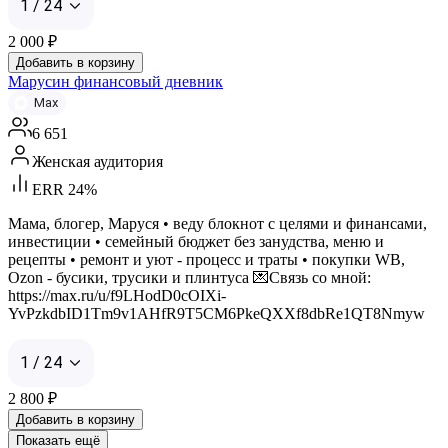
1 / 24
2 000
₽
Добавить в корзину
Марусин финансовый дневник
Max
6 651
Женская аудитория
ERR 24%
Мама, блогер, Маруся • веду блокнот с целями и финансами,
инвестиции • семейный бюджет без занудства, меню и
рецепты • ремонт и уют - процесс и траты • покупки WB,
Ozon - бусики, трусики и плинтуса 💌Связь со мной:
https://max.ru/u/f9LHodD0cOIXi-
YvPzkdbID1Tm9v1AHfR9T5CM6PkeQXXf8dbRe1QT8Nmyw
1 / 24
2 800
₽
Добавить в корзину
Показать ещё