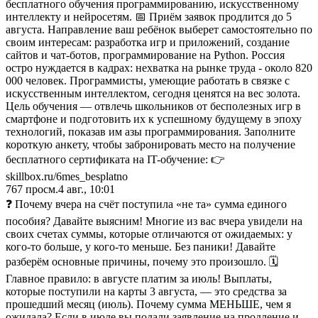
бесплатного обучения программированию, искусственному
интеллекту и нейросетям. 📅 Приём заявок продлится до 5
августа. Направление ваш ребёнок выберет самостоятельно по
своим интересам: разработка игр и приложений, создание
сайтов и чат-ботов, программирование на Python. Россия
остро нуждается в кадрах: нехватка на рынке труда - около 820
000 человек. Программисты, умеющие работать в связке с
искусственным интеллектом, сегодня ценятся на вес золота.
Цель обучения — отвлечь школьников от бесполезных игр в
смартфоне и подготовить их к успешному будущему в эпоху
технологий, показав им азы программирования. Заполните
короткую анкету, чтобы забронировать место на получение
бесплатного сертификата на IT-обучение: 👉
skillbox.ru/6mes_besplatno
767
просм.
4 авг., 10:01
❓ Почему вчера на счёт поступила «не та» сумма единого
пособия? Давайте выясним! Многие из вас вчера увидели на
своих счетах суммы, которые отличаются от ожидаемых: у
кого-то больше, у кого-то меньше. Без паники! Давайте
разберём основные причины, почему это произошло. 🗓
Главное правило: в августе платим за июль! Выплаты,
которые поступили на карты 3 августа, — это средства за
прошедший месяц (июль). Почему сумма МЕНЬШЕ, чем я
ожидала? Если в июле вы подали заявление на продление и