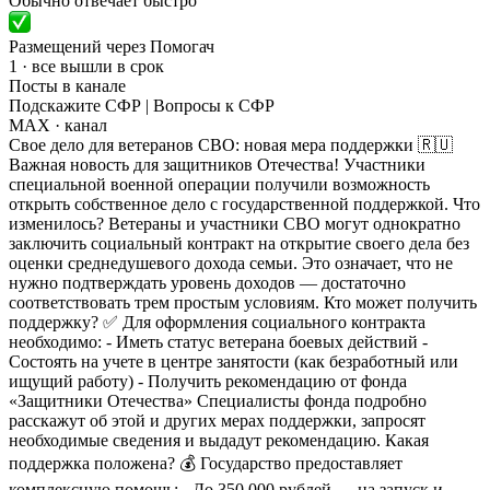
Обычно отвечает быстро
Размещений через Помогач
1 · все вышли в срок
Посты в канале
Подскажите СФР | Вопросы к СФР
MAX
· канал
Свое дело для ветеранов СВО: новая мера поддержки 🇷🇺
Важная новость для защитников Отечества! Участники
специальной военной операции получили возможность
открыть собственное дело с государственной поддержкой. Что
изменилось? Ветераны и участники СВО могут однократно
заключить социальный контракт на открытие своего дела без
оценки среднедушевого дохода семьи. Это означает, что не
нужно подтверждать уровень доходов — достаточно
соответствовать трем простым условиям. Кто может получить
поддержку? ✅ Для оформления социального контракта
необходимо: - Иметь статус ветерана боевых действий -
Состоять на учете в центре занятости (как безработный или
ищущий работу) - Получить рекомендацию от фонда
«Защитники Отечества» Специалисты фонда подробно
расскажут об этой и других мерах поддержки, запросят
необходимые сведения и выдадут рекомендацию. Какая
поддержка положена? 💰 Государство предоставляет
комплексную помощь: - До 350 000 рублей — на запуск и