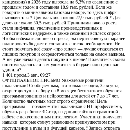
канцелярия) в 2026 году выросла на 6,3% по сравнению с
прошлым годом и составила 18,9 тыс. рублей. Если же
говорить о минимальном базовом наборе, то здесь цифры
выглядят так: * Для мальчика: около 27,9 тыс. рублей * Для
девочки: около 30,5 тыс. рублей Причинами такого роста
стали инфляция, увеличение производственных и
логистических издержек, а также сезонный всплеск спроса.
Чтобы избежать лишнего стресса, эксперты советуют заранее
планировать бюджет и составить список необходимого. Не
стоит покупать всё сразу «про запас» — лучше отказаться от
лишних покупок и сосредоточиться только на самом важном.
А вы уже начали делать покупки к школе? Поделитесь своим
опытом: удалось ли вам уложиться в бюджет или цены вас
удивили?
1 401
просм.
3 авг., 09:27
ОФИЦИАЛЬНОЕ ПИСЬМО Уважаемые родители
школьников! Сообщаем вам, что только сегодня, 3 августа,
открыт доступ к набору на 8 месяцев бесплатного обучения
программированию и нейросетям для детей от 7 до 17 лет.
Количество льготных мест строго ограничено! Цель
программы — познакомить школьников с ИТ-профессиями,
обучить разработке 3D-игр, созданию сайтов и грамотной
работе с искусственным интеллектом. Участники получают
навыки, которые станут решающим преимуществом при
поступлении в вузы и в будущей карьере. ❗️ Запись открыта