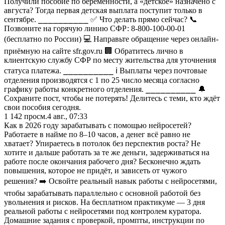
Получили пособие по беременности, а «детское» назначено с
августа? Тогда первая детская выплата поступит только в
сентябре. ⎯⎯⎯⎯⎯⎯⎯⎯⎯⎯ ✅ Что делать прямо сейчас? 📞
Позвоните на горячую линию СФР: 8-800-100-00-01
(бесплатно по России) 💻 Направьте обращение через онлайн-
приёмную на сайте sfr.gov.ru 🏢 Обратитесь лично в
клиентскую службу СФР по месту жительства для уточнения
статуса платежа. ⎯⎯⎯⎯⎯⎯⎯⎯⎯⎯ ℹ️ Выплаты через почтовые
отделения производятся с 1 по 25 число месяца согласно
графику работы конкретного отделения. ⎯⎯⎯⎯⎯⎯⎯⎯⎯⎯ 🔔
Сохраните пост, чтобы не потерять! Делитесь с теми, кто ждёт
свои пособия сегодня.
1 142
просм.
4 авг., 07:33
Как в 2026 году зарабатывать с помощью нейросетей?
Работаете в найме по 8–10 часов, а денег всё равно не
хватает? Упираетесь в потолок без перспектив роста? Не
хотите и дальше работать за те же деньги, задерживаться на
работе после окончания рабочего дня? Бесконечно ждать
повышения, которое не придёт, и зависеть от чужого
решения? ➡️ Освойте реальный навык работы с нейросетями,
чтобы зарабатывать параллельно с основной работой без
увольнения и рисков. На бесплатном практикуме — 3 дня
реальной работы с нейросетями под контролем куратора.
Домашние задания с проверкой, промпты, инструкции по