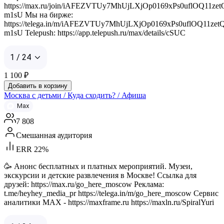
https://max.ru/join/iAFEZVTUy7MhUjLXjOp0169xPs0uflOQ11zet
m1sU Мы на бирже:
https://telega.in/m/iAFEZVTUy7MhUjLXjOp0169xPs0uflOQ11zet
m1sU Telepush: https://app.telepush.ru/max/details/cSUC
1 / 24
1 100
₽
Добавить в корзину
Москва с детьми / Куда сходить? / Афиша
Max
7 808
Смешанная аудитория
ERR 22%
🥳 Анонс бесплатных и платных мероприятий. Музеи,
экскурсии и детские развлечения в Москве! Ссылка для
друзей: https://max.ru/go_here_moscow Реклама:
t.me/heyhey_media_pr https://telega.in/m/go_here_moscow Сервис
аналитики MAX - https://maxframe.ru https://maxln.ru/SpiralYuri