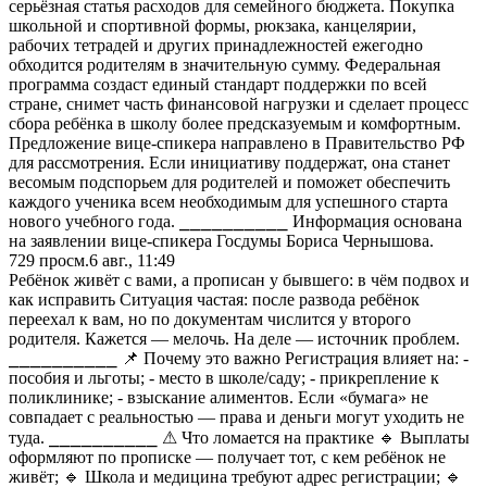
серьёзная статья расходов для семейного бюджета. Покупка
школьной и спортивной формы, рюкзака, канцелярии,
рабочих тетрадей и других принадлежностей ежегодно
обходится родителям в значительную сумму. Федеральная
программа создаст единый стандарт поддержки по всей
стране, снимет часть финансовой нагрузки и сделает процесс
сбора ребёнка в школу более предсказуемым и комфортным.
Предложение вице-спикера направлено в Правительство РФ
для рассмотрения. Если инициативу поддержат, она станет
весомым подспорьем для родителей и поможет обеспечить
каждого ученика всем необходимым для успешного старта
нового учебного года. ⎯⎯⎯⎯⎯⎯⎯⎯⎯⎯ Информация основана
на заявлении вице-спикера Госдумы Бориса Чернышова.
729
просм.
6 авг., 11:49
Ребёнок живёт с вами, а прописан у бывшего: в чём подвох и
как исправить Ситуация частая: после развода ребёнок
переехал к вам, но по документам числится у второго
родителя. Кажется — мелочь. На деле — источник проблем.
⎯⎯⎯⎯⎯⎯⎯⎯⎯⎯ 📌 Почему это важно Регистрация влияет на: -
пособия и льготы; - место в школе/саду; - прикрепление к
поликлинике; - взыскание алиментов. Если «бумага» не
совпадает с реальностью — права и деньги могут уходить не
туда. ⎯⎯⎯⎯⎯⎯⎯⎯⎯⎯ ⚠ Что ломается на практике 🔹 Выплаты
оформляют по прописке — получает тот, с кем ребёнок не
живёт; 🔹 Школа и медицина требуют адрес регистрации; 🔹