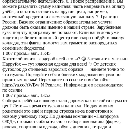
образовательную деятельность. 6. Гибкое распределение. Вы
можете разделить сумму капитала: часть направить на оплату
учёбы, а остаток оставить на другие цели, например,
ипотечный кредит или ежемесячную выплату. 7. Границы
России. Важное ограничение: образовательные услуги
должны быть оказаны именно в нашей стране. Зарубежные
вузы под эту программу не попадают. Если ваша дочь уже
ходит в реабилитационный центр или скоро пойдёт в школу/
колледж, эти факты помогут вам грамотно распорядиться
семейным бюджетом!
1 007
просм.
3 авг., 15:45
Хотите обновить гардероб всей семьи? 😍 Загляните в магазин
Happyfox — тут классная одежда для всех! ✨ От детских
футболок до стильных взрослых образов — найдёте точно то,
что нужно. Порадуйте себя и близких модными вещами по
приятным ценам! Переходите по ссылке и выбирайте:
https://ya.cc/AWBwjN Реклама. Информация о рекламодателе
по ссылке
1 067
просм.
3 авг., 13:52
Собирать ребёнка в школу стало дороже: как не сойти с ума от
цен? Лето — время отпусков и каникул. Но для многих
родителей это ещё и период стресса из-за подготовки к
новому учебному году. По данным компании «Платформа
ОФД», стоимость обязательного набора школьника (форма,
рюкзак, спортивная одежда, обувь, дневник, тетради и