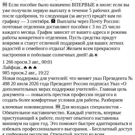
🆕 Если пособие было назначено ВПЕРВЫЕ в июле: если вы
уже получили первую выплату в течение 5 рабочих дней
после одобрения, то следующая (за август) придёт вам по
графику — 3 сентября. 🏣 Выплаты через Почту России:
почтовые отделения доставляют пособия с 3 по 25 число
каждого месяца. График зависит от вашего адреса и режима
работы конкретного отделения. Пусть средства придут
вовремя и станут отличной поддержкой для ваших летних
радостей и семейного отдыха! Желаем всем прекрасного
настроения и побольше солнечных дней! 🙏☀️
1 266
просм.
3 авг., 00:01
Лайфхак..🔥🔥🔥
985
просм.
2 авг., 19:22
Новая поддержка для учителей: что меняет указ Президента №
498 20 июля 2026 года Президент России подписал Указ «О
дополнительных мерах поддержки учителей». Главная цель
документа — повысить престиж профессии педагога и
создать более комфортные условия для работы. Разбираем
ключевые нововведения. 🆕 Для молодых специалистов -
Обязательное наставничество. Каждый учитель, впервые
приступающий к работе, получит опытного наставника
минимум на один год. Это поможет быстрее адаптироваться и
избежать профессионального выгорания. - Бесплатный доступ
к цифровым ресурсам. Открытый доступ ко всем