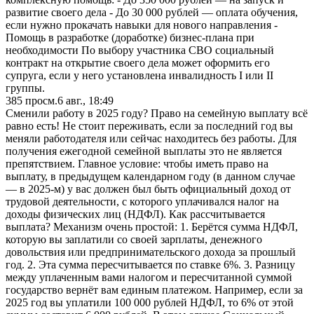
развитие своего дела - До 30 000 рублей — оплата обучения,
если нужно прокачать навыки для нового направления -
Помощь в разработке (доработке) бизнес-плана при
необходимости По выбору участника СВО социальный
контракт на открытие своего дела может оформить его
супруга, если у него установлена инвалидность I или II
группы.
385
просм.
6 авг., 18:49
Сменили работу в 2025 году? Право на семейную выплату всё
равно есть! Не стоит переживать, если за последний год вы
меняли работодателя или сейчас находитесь без работы. Для
получения ежегодной семейной выплаты это не является
препятствием. Главное условие: чтобы иметь право на
выплату, в предыдущем календарном году (в данном случае
— в 2025-м) у вас должен был быть официальный доход от
трудовой деятельности, с которого уплачивался налог на
доходы физических лиц (НДФЛ). Как рассчитывается
выплата? Механизм очень простой: 1. Берётся сумма НДФЛ,
которую вы заплатили со своей зарплаты, денежного
довольствия или предпринимательского дохода за прошлый
год. 2. Эта сумма пересчитывается по ставке 6%. 3. Разницу
между уплаченным вами налогом и пересчитанной суммой
государство вернёт вам единым платежом. Например, если за
2025 год вы уплатили 100 000 рублей НДФЛ, то 6% от этой