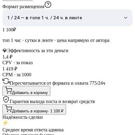
Формат размещения
1 / 24 — в топе 1 ч. / 24 ч. в ленте
1 100
₽
топ 1 час
·
сутки в ленте
· цена напрямую от автора
💎
Эффективность за эти деньги
1,4
₽
CPV · за показ
1 419
₽
CPM · за 1000
Пересчитывается от формата и охвата
775
/
24ч
Добавить в корзину
Гарантия выхода поста и возврат средств
Добавить в корзину
·
1 100
₽
Надёжность сделки
Среднее время ответа админа