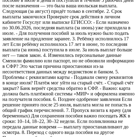
пособие в июле и деньги поступили в течение 5 рабочих дней
после назначения — это была ваша июльская выплата.
Следующая (за август) придёт только в сентябре. 2. Срок
выплаты закончился Проверьте срок действия в личном
кабинете Госуслуг или выписке ЕГИССО: - Если назначено
по 30.06.2026, последняя выплата (за июнь) уже приходила в
июле. - Для получения пособий за июль нужно было подать
заявление на продление заранее. 3. Ребёнку исполнилось 17
лет Если ребёнку исполнилось 17 лет в июне, то последняя
выплата (за июнь) поступила в июле. За июль выплат больше
нет — таков закон. 4. Изменились персональные данные
Сменили фамилию или паспорт, но не обновили информацию
в СФР? Это частая причина приостановки из-за
несоответствия данных между ведомством и банком. 5.
Проблемы с реквизитами карты - Подавали смену реквизитов
в конце июля? Платёж мог уйти на старый счёт. - Старый счёт
закрыт? Банк вернёт средства обратно в СФР. - Важно: карта
должна быть платёжной системы «МИР» и оформлена именно
на получателя пособия. 6. Позднее одобрение заявления Если
решение принято после 25 июля, выплата могла не попасть в
общий график перечислений. 7. Пропуск визита к врачу (для
беременных) Для сохранения пособия важно посещать ЖК в
сроки: 10–14, 18–22, 30–32 недели. Если поликлиника не
передала данные вовремя — выплату приостанавливают до
осмотра. 8. Переход с одного вида пособия на другое