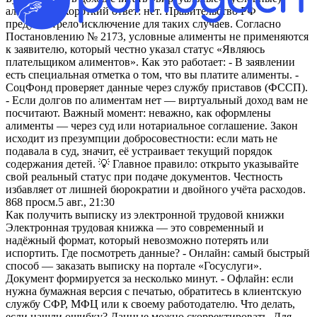
алименты? Короткий ответ: нет. Правительство РФ
предусмотрело исключение для таких случаев. Согласно
Постановлению № 2173, условные алименты не применяются
к заявителю, который честно указал статус «Являюсь
плательщиком алиментов». Как это работает: - В заявлении
есть специальная отметка о том, что вы платите алименты. -
СоцФонд проверяет данные через службу приставов (ФССП).
- Если долгов по алиментам нет — виртуальный доход вам не
посчитают. Важный момент: неважно, как оформлены
алименты — через суд или нотариальное соглашение. Закон
исходит из презумпции добросовестности: если мать не
подавала в суд, значит, её устраивает текущий порядок
содержания детей. 💡 Главное правило: открыто указывайте
свой реальный статус при подаче документов. Честность
избавляет от лишней бюрократии и двойного учёта расходов.
868
просм.
5 авг., 21:30
Как получить выписку из электронной трудовой книжки
Электронная трудовая книжка — это современный и
надёжный формат, который невозможно потерять или
испортить. Где посмотреть данные? - Онлайн: самый быстрый
способ — заказать выписку на портале «Госуслуги».
Документ формируется за несколько минут. - Офлайн: если
нужна бумажная версия с печатью, обратитесь в клиентскую
службу СФР, МФЦ или к своему работодателю. Что делать,
если нашли ошибку? Данные можно скорректировать. Для