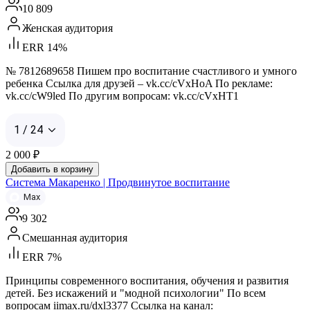
10 809
Женская аудитория
ERR 14%
№ 7812689658 Пишем про воспитание счастливого и умного
ребенка Ссылка для друзей – vk.cc/cVxHoA По рекламе:
vk.cc/cW9led По другим вопросам: vk.cc/cVxHT1
1 / 24
2 000
₽
Добавить в корзину
Система Макаренко | Продвинутое воспитание
Max
9 302
Смешанная аудитория
ERR 7%
Принципы современного воспитания, обучения и развития
детей. Без искажений и "модной психологии" По всем
вопросам iimax.ru/dxl3377 Ссылка на канал: