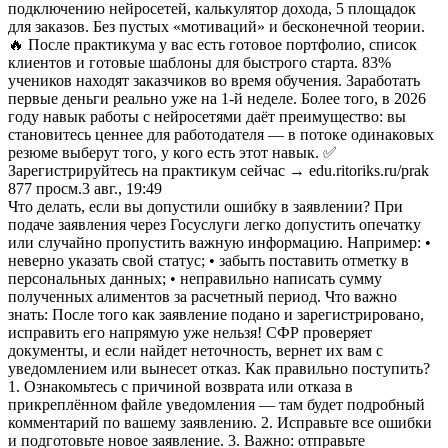
подключению нейросетей, калькулятор дохода, 5 площадок
для заказов. Без пустых «мотиваций» и бесконечной теории.
🔥 После практикума у вас есть готовое портфолио, список
клиентов и готовые шаблоны для быстрого старта. 83%
учеников находят заказчиков во время обучения. Заработать
первые деньги реально уже на 1-й неделе. Более того, в 2026
году навык работы с нейросетями даёт преимущество: вы
становитесь ценнее для работодателя — в потоке одинаковых
резюме выберут того, у кого есть этот навык. ✅
Зарегистрируйтесь на практикум сейчас → edu.ritoriks.ru/prak
877
просм.
3 авг., 19:49
Что делать, если вы допустили ошибку в заявлении? При
подаче заявления через Госуслуги легко допустить опечатку
или случайно пропустить важную информацию. Например: •
неверно указать свой статус; • забыть поставить отметку в
персональных данных; • неправильно написать сумму
полученных алиментов за расчетный период. Что важно
знать: После того как заявление подано и зарегистрировано,
исправить его напрямую уже нельзя! СФР проверяет
документы, и если найдет неточность, вернет их вам с
уведомлением или вынесет отказ. Как правильно поступить?
1. Ознакомьтесь с причиной возврата или отказа в
прикреплённом файле уведомления — там будет подробный
комментарий по вашему заявлению. 2. Исправьте все ошибки
и подготовьте новое заявление. 3. Важно: отправьте