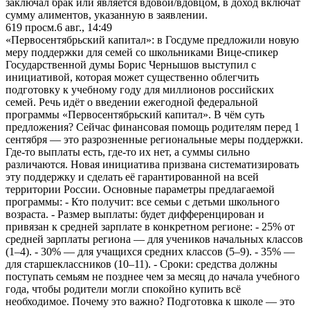
заключал брак или является вдовой/вдовцом, в доход включат
сумму алиментов, указанную в заявлении.
619
просм.
6 авг., 14:49
«Первосентябрьский капитал»: в Госдуме предложили новую
меру поддержки для семей со школьниками Вице-спикер
Государственной думы Борис Чернышов выступил с
инициативой, которая может существенно облегчить
подготовку к учебному году для миллионов российских
семей. Речь идёт о введении ежегодной федеральной
программы «Первосентябрьский капитал». В чём суть
предложения? Сейчас финансовая помощь родителям перед 1
сентября — это разрозненные региональные меры поддержки.
Где-то выплаты есть, где-то их нет, а суммы сильно
различаются. Новая инициатива призвана систематизировать
эту поддержку и сделать её гарантированной на всей
территории России. Основные параметры предлагаемой
программы: - Кто получит: все семьи с детьми школьного
возраста. - Размер выплаты: будет дифференцирован и
привязан к средней зарплате в конкретном регионе: - 25% от
средней зарплаты региона — для учеников начальных классов
(1–4). - 30% — для учащихся средних классов (5–9). - 35% —
для старшеклассников (10–11). - Сроки: средства должны
поступать семьям не позднее чем за месяц до начала учебного
года, чтобы родители могли спокойно купить всё
необходимое. Почему это важно? Подготовка к школе — это