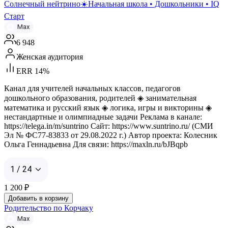
Солнечный нейтрино☀️Начальная школа • Дошкольники • IQ
Старт
Max
6 948
Женская аудитория
ERR 14%
Канал для учителей начальных классов, педагогов
дошкольного образования, родителей ◈ занимательная
математика и русский язык ◈ логика, игры и викторины ◈
нестандартные и олимпиадные задачи Реклама в канале:
https://telega.in/m/suntrino Сайт: https://www.suntrino.ru/ (СМИ
Эл № ФС77-83833 от 29.08.2022 г.) Автор проекта: Колесник
Ольга Геннадьевна Для связи: https://maxln.ru/bJBqpb
1 / 24
1 200
₽
Добавить в корзину
Родительство по Корчаку
Max