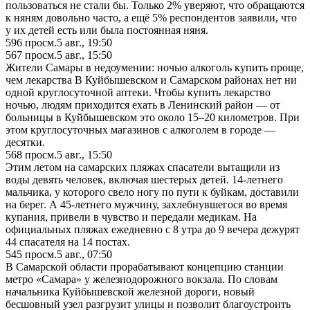
пользоваться не стали бы. Только 2% уверяют, что обращаются
к няням довольно часто, а ещё 5% респондентов заявили, что
у их детей есть или была постоянная няня.
596
просм.
5 авг., 19:50
567
просм.
5 авг., 15:50
Жители Самары в недоумении: ночью алкоголь купить проще,
чем лекарства В Куйбышевском и Самарском районах нет ни
одной круглосуточной аптеки. Чтобы купить лекарство
ночью, людям приходится ехать в Ленинский район — от
больницы в Куйбышевском это около 15–20 километров. При
этом круглосуточных магазинов с алкоголем в городе —
десятки.
568
просм.
5 авг., 15:50
Этим летом на самарских пляжах спасатели вытащили из
воды девять человек, включая шестерых детей. 14-летнего
мальчика, у которого свело ногу по пути к буйкам, доставили
на берег. А 45-летнего мужчину, захлебнувшегося во время
купания, привели в чувство и передали медикам. На
официальных пляжах ежедневно с 8 утра до 9 вечера дежурят
44 спасателя на 14 постах.
545
просм.
5 авг., 07:50
В Самарской области прорабатывают концепцию станции
метро «Самара» у железнодорожного вокзала. По словам
начальника Куйбышевской железной дороги, новый
бесшовный узел разгрузит улицы и позволит благоустроить