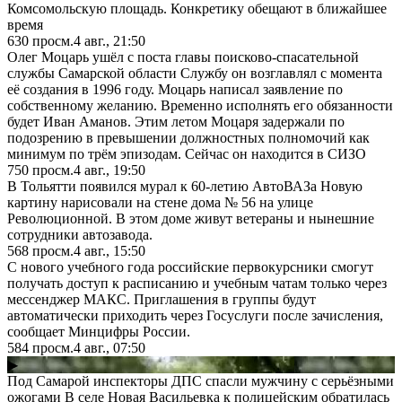
Комсомольскую площадь. Конкретику обещают в ближайшее
время
630
просм.
4 авг., 21:50
Олег Моцарь ушёл с поста главы поисково-спасательной
службы Самарской области Службу он возглавлял с момента
её создания в 1996 году. Моцарь написал заявление по
собственному желанию. Временно исполнять его обязанности
будет Иван Аманов. Этим летом Моцаря задержали по
подозрению в превышении должностных полномочий как
минимум по трём эпизодам. Сейчас он находится в СИЗО
750
просм.
4 авг., 19:50
В Тольятти появился мурал к 60-летию АвтоВАЗа Новую
картину нарисовали на стене дома № 56 на улице
Революционной. В этом доме живут ветераны и нынешние
сотрудники автозавода.
568
просм.
4 авг., 15:50
С нового учебного года российские первокурсники смогут
получать доступ к расписанию и учебным чатам только через
мессенджер МАКС. Приглашения в группы будут
автоматически приходить через Госуслуги после зачисления,
сообщает Минцифры России.
584
просм.
4 авг., 07:50
▶
Под Самарой инспекторы ДПС спасли мужчину с серьёзными
ожогами В селе Новая Васильевка к полицейским обратилась