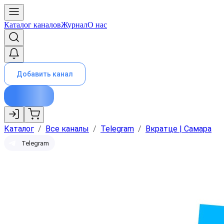
Каталог каналов
Журнал
О нас
Добавить канал
Каталог
/
Все каналы
/
Telegram
/
Вкратце | Самара
Telegram