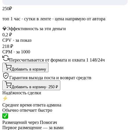
250
₽
топ 1 час
·
сутки в ленте
· цена напрямую от автора
💎
Эффективность за эти деньги
0,2
₽
CPV · за показ
218
₽
CPM · за 1000
Пересчитывается от формата и охвата
1 148
/
24ч
Добавить в корзину
Гарантия выхода поста и возврат средств
Добавить в корзину
·
250
₽
Надёжность сделки
Среднее время ответа админа
Обычно отвечает быстро
Размещений через Помогач
Первое размещение — за вами