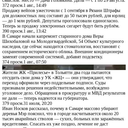
смыслов. Место — Дача Головкина. Даты — с 1 по 29 августа.
372
просм.
1 авг., 14:49
Продажу вейпов ужесточили с 1 сентября в Рязани Штрафы
для должностных лиц составят до 50 тысяч рублей, для юрлиц
— до 1 млн рублей. Депутаты проголосовали единогласно.
Теперь за продажу электронных сигарет будут бить рублём.
390
просм.
1 авг., 13:42
В Самаре начали капремонт старинного дома Веры
Шихобаловой на Молодогвардейской, 54 Объект культурного
наследия, где сейчас находится стоматология, восстановят с
сохранением исторического облика. Внешние кондиционеры
заменят современной системой, добавят подсветку.
374
просм.
1 авг., 07:50
▶
Жители ЖК «Прилесье» в Тольятти два года пытаются
отсудить свои дома у УК «ЖЦ» — они утверждают, что
переход оформили через поддельные подписи. Суды
признавали решения недействительными, возбуждено
уголовное дело. Обращения в прокуратуру и МВД результатов
не дали — теперь надеются на губернатора.
379
просм.
31 июля, 20:20
Иван Носков рассказал, почему в Самаре массово убирают
деревья Мэр пояснил, что в городе насчитывается около 20
тысяч аварийных стволов — сухих, больных или заражённых
вредителями. Спасать их уже поздно, лечение не даст