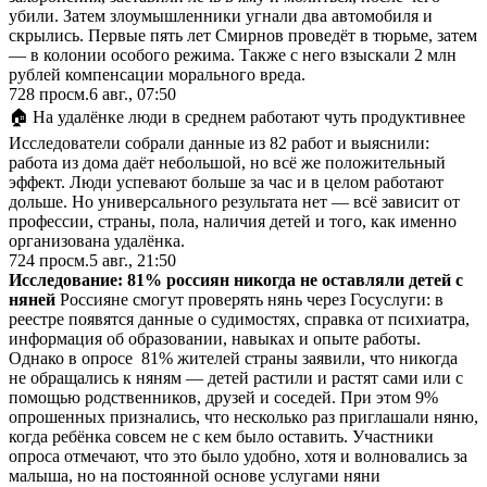
убили. Затем злоумышленники угнали два автомобиля и
скрылись. Первые пять лет Смирнов проведёт в тюрьме, затем
— в колонии особого режима. Также с него взыскали 2 млн
рублей компенсации морального вреда.
728
просм.
6 авг., 07:50
🏠 На удалёнке люди в среднем работают чуть продуктивнее
Исследователи собрали данные из 82 работ и выяснили:
работа из дома даёт небольшой, но всё же положительный
эффект. Люди успевают больше за час и в целом работают
дольше. Но универсального результата нет — всё зависит от
профессии, страны, пола, наличия детей и того, как именно
организована удалёнка.
724
просм.
5 авг., 21:50
Исследование: 81% россиян никогда не оставляли детей с
няней
Россияне смогут проверять нянь через Госуслуги: в
реестре появятся данные о судимостях, справка от психиатра,
информация об образовании, навыках и опыте работы.
Однако в опросе 81% жителей страны заявили, что никогда
не обращались к няням — детей растили и растят сами или с
помощью родственников, друзей и соседей. При этом 9%
опрошенных признались, что несколько раз приглашали няню,
когда ребёнка совсем не с кем было оставить. Участники
опроса отмечают, что это было удобно, хотя и волновались за
малыша, но на постоянной основе услугами няни