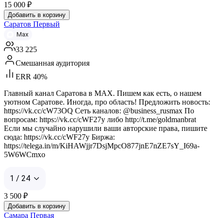
15 000
₽
Добавить в корзину
Саратов Первый
Max
33 225
Смешанная аудитория
ERR 40%
Главный канал Саратова в MAX. Пишем как есть, о нашем
уютном Саратове. Иногда, про область! Предложить новость:
https://vk.cc/cW73OQ Сеть каналов: @business_rusmax По
вопросам: https://vk.cc/cWF27y либо http://t.me/goldmanbrat
Если мы случайно нарушили ваши авторские права, пишите
сюда: https://vk.cc/cWF27y Биржа:
https://telega.in/m/KiHAWjjr7DsjMpcO877jnE7nZE7sY_I69a-
5W6WCmxo
1 / 24
3 500
₽
Добавить в корзину
Самара Первая