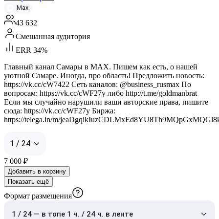
Max
43 632
Смешанная аудитория
ERR 34%
Главный канал Самары в MAX. Пишем как есть, о нашей
уютной Самаре. Иногда, про область! Предложить новость:
https://vk.cc/cW7422 Сеть каналов: @business_rusmax По
вопросам: https://vk.cc/cWF27y либо http://t.me/goldmanbrat
Если мы случайно нарушили ваши авторские права, пишите
сюда: https://vk.cc/cWF27y Биржа:
https://telega.in/m/jeaDgqikIuzCDLMxEd8YU8Th9MQpGxMQGl
1 / 24
7 000
₽
Добавить в корзину
Показать ещё
Формат размещения
1 / 24 — в топе 1 ч. / 24 ч. в ленте