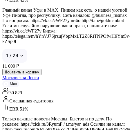
ERR 43%
Главный канал Уфы в MAX. Пишем как есть, о нашей уютной
Уфе Иногда, про республику! Сеть каналов: @business_rusmax
По вопросам: https://vk.cc/cWF27y либо http://t.me/goldmanbrat
Если мы случайно нарушили ваши права, напишите нам:
https://vk.cc/cWF27y Биржа:
https://telega.in/m/hYnVJ7SjrzujVbpMxLT2Z8RiTNPQfwH9Ym5v
kZSp0I
1 / 24
11 000
₽
Добавить в корзину
Московская Лента
Max
30 829
Смешанная аудитория
ERR 51%
Только важные новости Москвы. Быстро и по делу. По
рекламе: https://clck.ru/3RyumF / t.me/yar_ads Ссылка на канал:
https://max.ru/join/RMJohzXiAZq7CJBulPypED8qP6LBe8JN7VPh