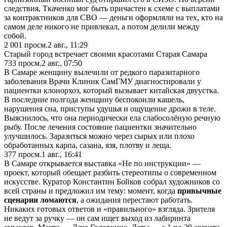
следствия, Ткаченко мог быть причастен к схеме с выплатами
за контрактников для СВО — деньги оформляли на тех, кто на
самом деле никого не привлекал, а потом делили между
собой.
2 001
просм.
2 авг., 11:29
Старый город встречает своими красотами Старая Самара
733
просм.
2 авг., 07:50
В Самаре женщину вылечили от редкого паразитарного
заболевания Врачи Клиник СамГМУ диагностировали у
пациентки клонорхоз, который вызывает китайская двуустка.
В последние полгода женщину беспокоили кашель,
нарушения сна, приступы удушья и ощущение дрожи в теле.
Выяснилось, что она периодически ела слабосолёную речную
рыбу. После лечения состояние пациентки значительно
улучшилось. Заразиться можно через сырых или плохо
обработанных карпа, сазана, язя, плотву и леща.
377
просм.
1 авг., 16:41
В Самаре открывается выставка «Не по инструкции» —
проект, который обещает разбить стереотипы о современном
искусстве. Куратор Константин Бойков собрал художников со
всей страны и предложил им тему: момент, когда
привычные
сценарии ломаются
, а ожидания перестают работать.
Никаких готовых ответов и «правильного» взгляда. Зрителя
не ведут за ручку — он сам ищет выход из лабиринта