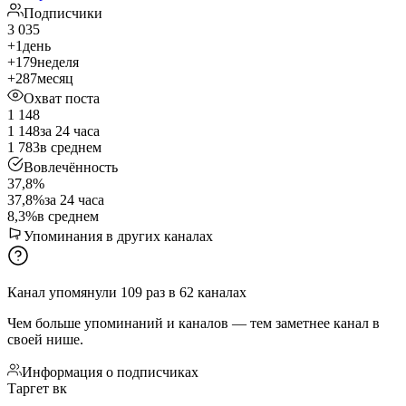
Подписчики
3 035
+1
день
+179
неделя
+287
месяц
Охват поста
1 148
1 148
за 24 часа
1 783
в среднем
Вовлечённость
37,8%
37,8%
за 24 часа
8,3%
в среднем
Упоминания в других каналах
Канал упомянули
109
раз
в
62
каналах
Чем больше упоминаний и каналов — тем заметнее канал в
своей нише.
Информация о подписчиках
Таргет вк