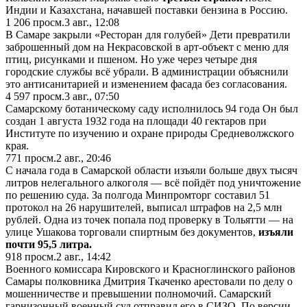
Индии и Казахстана, начавшей поставки бензина в Россию.
1 206
просм.
3 авг., 12:08
В Самаре закрыли «Ресторан для голубей» Дети превратили
заброшенный дом на Некрасовской в арт-объект с меню для
птиц, рисунками и пшеном. Но уже через четыре дня
городские службы всё убрали. В администрации объяснили
это антисанитарией и изменением фасада без согласования.
4 597
просм.
3 авг., 07:50
Самарскому ботаническому саду исполнилось 94 года Он был
создан 1 августа 1932 года на площади 40 гектаров при
Институте по изучению и охране природы Средневолжского
края.
771
просм.
2 авг., 20:46
С начала года в Самарской области изъяли больше двух тысяч
литров нелегального алкоголя — всё пойдёт под уничтожение
по решению суда. За полгода Минпромторг составил 51
протокол на 26 нарушителей, выписал штрафов на 2,5 млн
рублей. Одна из точек попала под проверку в Тольятти — на
улице Ушакова торговали спиртным без документов,
изъяли
почти 95,5 литра.
918
просм.
2 авг., 14:42
Военного комиссара Кировского и Красноглинского районов
Самары полковника Дмитрия Ткаченко арестовали по делу о
мошенничестве и превышении полномочий. Самарский
гарнизонный военный суд отправил его в СИЗО. По версии