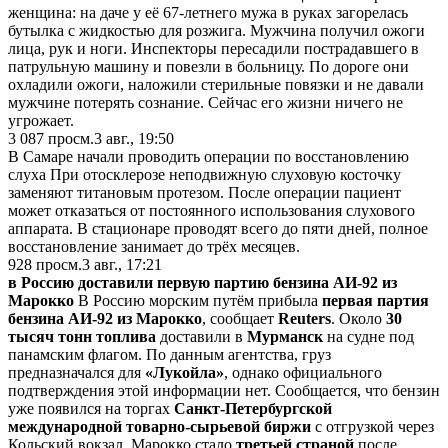
женщина: на даче у её 67-летнего мужа в руках загорелась
бутылка с жидкостью для розжига. Мужчина получил ожоги
лица, рук и ноги. Инспекторы пересадили пострадавшего в
патрульную машину и повезли в больницу. По дороге они
охладили ожоги, наложили стерильные повязки и не давали
мужчине потерять сознание. Сейчас его жизни ничего не
угрожает.
3 087
просм.
3 авг., 19:50
В Самаре начали проводить операции по восстановлению
слуха При отосклерозе неподвижную слуховую косточку
заменяют титановым протезом. После операции пациент
может отказаться от постоянного использования слухового
аппарата. В стационаре проводят всего до пяти дней, полное
восстановление занимает до трёх месяцев.
928
просм.
3 авг., 17:21
в Россию доставили первую партию бензина АИ-92 из
Марокко
В Россию морским путём прибыла
первая партия
бензина АИ-92 из Марокко
, сообщает
Reuters
. Около
30
тысяч тонн топлива
доставили в
Мурманск
на судне под
панамским флагом. По данным агентства, груз
предназначался для
«Лукойла»
, однако официального
подтверждения этой информации нет. Сообщается, что бензин
уже появился на торгах
Санкт-Петербургской
международной товарно-сырьевой биржи
с отгрузкой через
Кольский вокзал. Марокко стало
третьей страной
после