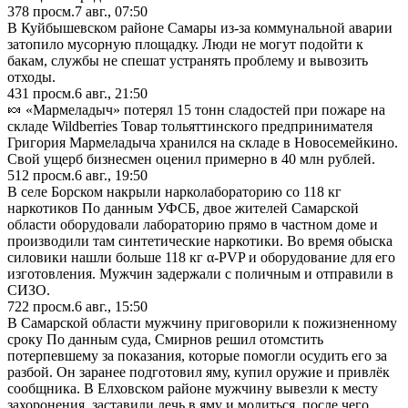
378
просм.
7 авг., 07:50
В Куйбышевском районе Самары из-за коммунальной аварии
затопило мусорную площадку. Люди не могут подойти к
бакам, службы не спешат устранять проблему и вывозить
отходы.
431
просм.
6 авг., 21:50
🍬 «Мармеладыч» потерял 15 тонн сладостей при пожаре на
складе Wildberries Товар тольяттинского предпринимателя
Григория Мармеладыча хранился на складе в Новосемейкино.
Свой ущерб бизнесмен оценил примерно в 40 млн рублей.
512
просм.
6 авг., 19:50
В селе Борском накрыли нарколабораторию со 118 кг
наркотиков По данным УФСБ, двое жителей Самарской
области оборудовали лабораторию прямо в частном доме и
производили там синтетические наркотики. Во время обыска
силовики нашли больше 118 кг α-PVP и оборудование для его
изготовления. Мужчин задержали с поличным и отправили в
СИЗО.
722
просм.
6 авг., 15:50
В Самарской области мужчину приговорили к пожизненному
сроку По данным суда, Смирнов решил отомстить
потерпевшему за показания, которые помогли осудить его за
разбой. Он заранее подготовил яму, купил оружие и привлёк
сообщника. В Елховском районе мужчину вывезли к месту
захоронения, заставили лечь в яму и молиться, после чего