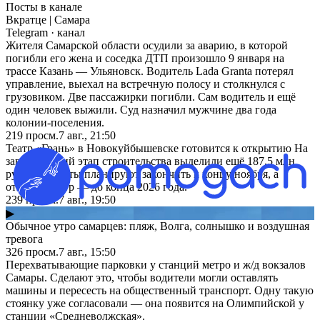
Посты в канале
Вкратце | Самара
Telegram
· канал
Жителя Самарской области осудили за аварию, в которой
погибли его жена и соседка ДТП произошло 9 января на
трассе Казань — Ульяновск. Водитель Lada Granta потерял
управление, выехал на встречную полосу и столкнулся с
грузовиком. Две пассажирки погибли. Сам водитель и ещё
один человек выжили. Суд назначил мужчине два года
колонии-поселения.
219
просм.
7 авг., 21:50
Театр «Грань» в Новокуйбышевске готовится к открытию На
завершающий этап строительства выделили ещё 187,5 млн
рублей. Работы планируют закончить к концу ноября, а
открыть театр — до конца 2026 года.
239
просм.
7 авг., 19:50
▶
Обычное утро самарцев: пляж, Волга, солнышко и воздушная
тревога
326
просм.
7 авг., 15:50
Перехватывающие парковки у станций метро и ж/д вокзалов
Самары. Сделают это, чтобы водители могли оставлять
машины и пересесть на общественный транспорт. Одну такую
стоянку уже согласовали — она появится на Олимпийской у
станции «Средневолжская».