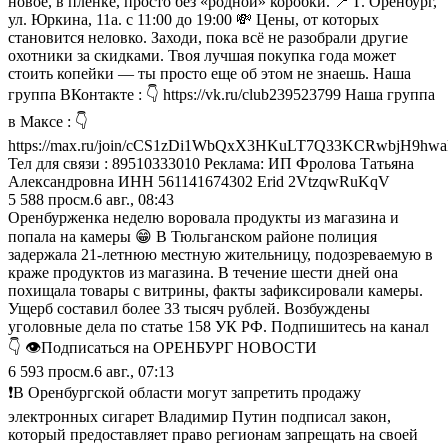
новое, в пленке, просто без «родной» коробки. 📍 Г. Оренбург,
ул. Юркина, 11а. с 11:00 до 19:00 💸 Цены, от которых
становится неловко. Заходи, пока всё не разобрали другие
охотники за скидками. Твоя лучшая покупка года может
стоить копейки — ты просто еще об этом не знаешь. Наша
группа ВКонтакте : 👇 https://vk.ru/club239523799 Наша группа
в Максе : 👇
https://max.ru/join/cCS1zDi1WbQxX3HKuLT7Q33KCRwbjH9hw
Тел для связи : 89510333010 Реклама: ИП Фролова Татьяна
Александровна ИНН 561141674302 Erid 2VtzqwRuKqV
5 588
просм.
6 авг., 08:43
Оренбурженка неделю воровала продукты из магазина и
попала на камеры 😁 В Тюльганском районе полиция
задержала 21-летнюю местную жительницу, подозреваемую в
краже продуктов из магазина. В течение шести дней она
похищала товары с витрины, факты зафиксировали камеры.
Ущерб составил более 33 тысяч рублей. Возбуждены
уголовные дела по статье 158 УК РФ. Подпишитесь на канал
👇 👁Подписаться на ОРЕНБУРГ НОВОСТИ
6 593
просм.
6 авг., 07:13
❗️В Оренбургской области могут запретить продажу
электронных сигарет Владимир Путин подписал закон,
который предоставляет право регионам запрещать на своей