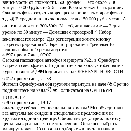
зависимости от сложности. 500 рублей — это около 5-30
минут. 10 000 руб. это 5-6 часов. Работа может быть разной:
Оживить фото, создать видео, реставрировать старое фото и
т.д. 💰 В среднем новичок получает до 150.000 руб в месяц. А
опытный может и 300-500т. Мы обучим вас сами: — 3 дня
уроков по 30 минут — Домашки с проверкой ⚡ Набор
заканчивается завтра. Для регистрации жмите кнопку
"Зарегистрироваться": Зарегистрироваться #реклама 16+
neuromachina.ru О рекламодателе
4 697
просм.
7 авг., 07:07
Сегодня пассажиров автобуса маршрута №21 в Оренбурге
встречал саксофонист. Подпишитесь на канал, чтобы быть в
курсе новостей👇 👁Подписаться на ОРЕНБУРГ НОВОСТИ
6 052
просм.
6 авг., 21:38
Жители Оренбуржья обнаружили тарантула на даче 😱 Срочно
подпишитесь на канал👇 👁Подписаться на ОРЕНБУРГ
НОВОСТИ
6 305
просм.
6 авг., 19:17
Знаете где сейчас лучшие цены на круизы? Мы объединили
все актуальные скидки и специальные предложения на
круизы на одной странице. Обновляем регулярно, поэтому
цены там - реальные, а не устаревшие. Осталось выбрать
маршрут и даты. Ссылка на подборку - в посте в нашем