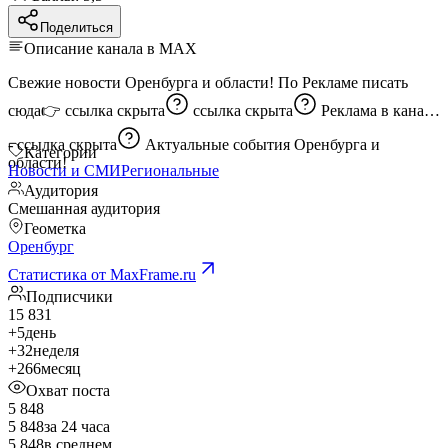
Поделиться
Описание канала в MAX
Свежие новости Оренбурга и области! По Рекламе писать
сюда👉
ссылка скрыта
ссылка скрыта
Реклама в канале
-
ссылка скрыта
Актуальные события Оренбурга и
Категории
области!
Новости и СМИ
Региональные
Аудитория
Смешанная аудитория
Геометка
Оренбург
Статистика от MaxFrame.ru
Подписчики
15 831
+5
день
+32
неделя
+266
месяц
Охват поста
5 848
5 848
за 24 часа
5 848
в среднем