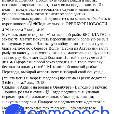
правонарушениях. Профилактические рейды в местах
несанкционированного отдыха у воды продолжаются. Их
цель — предупредить несчастные случаи и напомнить:
безопасность во многом зависит от соблюдения
установленных правил. Подпишитесь на канал, чтобы быть в
курсе новостей👇 👁Подписаться на ОРЕНБУРГ НОВОСТИ
4 291
просм.
7 авг., 14:19
Мужики, ловите подгон: +1 кг вяленой рыбы БЕСПЛАТНО к
заказу. 🍻 Хватит покупать пересушенную и соленую рыбу в
пивнушках у дома. Настоящую воблу, чехонь и леща нужно
брать напрямую с берегов Волги. Парни из Астрахани вялят
рыбу по канону: она мягкая, жирная, малосольная и буквально
тает во рту. Долетает СДЭКом или Почтой в вакууме за 2-4
дня.🔥 Оформляй любой заказ сегодня, и в твою посылку
бесплатно докинут ещё 1 КГ отличной вяленой рыбки.
Переходи, выбирай ассортимент и забирай свой бонус:👉
[Узнать цены и забрать подарок] #реклама О рекламодателе
3 646
просм.
7 авг., 13:18
Скидки и Акции на роллы в Оренбурге - Выгодно и вкусно!
Любишь роллы и суши? 😊 Тогда подпишись и узнавай
первым про: ✅реальные скидки; ✅выгодные акции;
✅вкусные подарки. Подарок за подписку уже ждёт тебя! ⚡
Подписаться #реклама max.miori.rest О рекламодателе
3 480
просм.
7 авг., 12:43