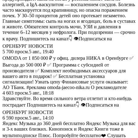
аллергией, а IgA-васкулитом — воспалением сосудов. Болезнь
часто маскируется под крапивницу, но опасна поражением
почек. У 30–50 процентов детей оно протекает незаметно.
Главные симптомы: сыпь на ногах и ягодицах, боль в суставах
и животе. Обязателен контроль мочи, УЗИ и давления в
течение 6–12 месяцев у нефролога. При подозрении — срочно
к врачу. Подпишитесь на канал👇 👁Подписаться на
ОРЕНБУРГ НОВОСТИ
5 700
просм.
5 авг., 19:40
OMODA от 1 850 000 ₽ у офиц. дилера НИКА в Оренбурге ✅
Выгода до 500 000 ₽ ✅ Программа с субсидией от
производителя ✅ Комплект необходимых аксессуаров для
вашего авто в подарок! ✅ Бесплатная установка
сигнализации! Узнать цену Финансовые услуги оказывает:
АО ТБанк. #реклама omoda-jaecoo-nika.ru О рекламодателе
4 603
просм.
5 авг., 18:18
Здравствуйте. Во время сильного ветра отлетит и кто-нибудь
пострадает Подпишитесь на канал👇 👁Подписаться на
ОРЕНБУРГ НОВОСТИ
6 590
просм.
5 авг., 14:10
Яндекс Музыка до 360 дней бесплатно Яндекс Музыка для вас
и 3-х ваших близких. Кинопоиск и Яндекс Книги тоже в
мультиподписке Плюс. Попробуйте бесплатно❤️ Слушать