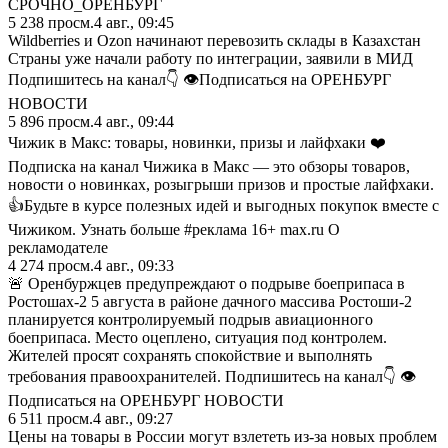
СРОЧНО_ОРЕНБУРГ
5 238
просм.
4 авг., 09:45
Wildberries и Ozon начинают перевозить склады в Казахстан
Страны уже начали работу по интеграции, заявили в МИД
Подпишитесь на канал👇 👁Подписаться на ОРЕНБУРГ
НОВОСТИ
5 896
просм.
4 авг., 09:44
Чижик в Макс: товары, новинки, призы и лайфхаки ❤️
Подписка на канал Чижика в Макс — это обзоры товаров,
новости о новинках, розыгрыши призов и простые лайфхаки.
👍Будьте в курсе полезных идей и выгодных покупок вместе с
Чижиком. Узнать больше #реклама 16+ max.ru О
рекламодателе
4 274
просм.
4 авг., 09:33
🚨 Оренбуржцев предупреждают о подрыве боеприпаса в
Ростошах-2 5 августа в районе дачного массива Ростоши-2
планируется контролируемый подрыв авиационного
боеприпаса. Место оцеплено, ситуация под контролем.
Жителей просят сохранять спокойствие и выполнять
требования правоохранителей. Подпишитесь на канал👇 👁
Подписаться на ОРЕНБУРГ НОВОСТИ
6 511
просм.
4 авг., 09:27
Цены на товары в России могут взлететь из-за новых проблем