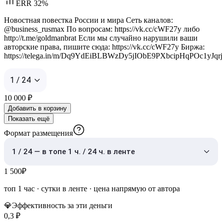
ERR 32%
Новостная повестка России и мира Сеть каналов:
@business_rusmax По вопросам: https://vk.cc/cWF27y либо
http://t.me/goldmanbrat Если мы случайно нарушили ваши
авторские права, пишите сюда: https://vk.cc/cWF27y Биржа:
https://telega.in/m/Dq9YdEiBLBWzDy5jIObE9PXbcipHqPOc1yJqr
1 / 24
10 000
₽
Добавить в корзину
Показать ещё
Формат размещения
1 / 24 — в топе 1 ч. / 24 ч. в ленте
1 500
₽
топ 1 час
·
сутки в ленте
· цена напрямую от автора
💎
Эффективность за эти деньги
0,3
₽