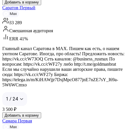
Добавить в корзину
Саратов Первый
Max
33 289
Смешанная аудитория
ERR 41%
Главный канал Саратова в MAX. Пишем как есть, о нашем
уютном Саратове. Иногда, про область! Предложить новость:
https://vk.cc/cW73OQ Сеть каналов: @business_rusmax По
вопросам: https://vk.cc/cWF27y либо http://t.me/goldmanbrat
Если мы случайно нарушили ваши авторские права, пишите
сюда: https://vk.cc/cWF27y Биржа:
https://telega.in/m/KiHAWjjr7DsjMpcO877jnE7nZE7sY_I69a-
5W6WCmxo
1 / 24
3 500
₽
Добавить в корзину
Самара Первая
Max