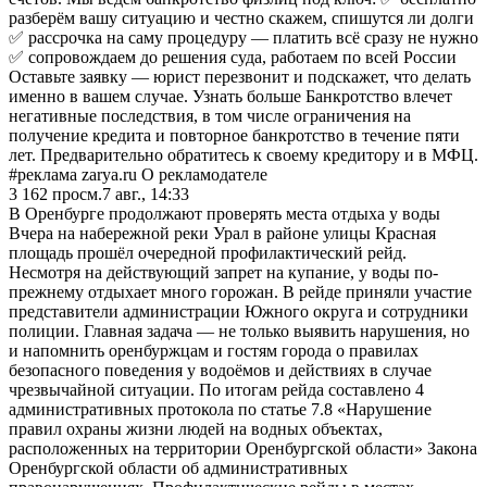
разберём вашу ситуацию и честно скажем, спишутся ли долги
✅ рассрочка на саму процедуру — платить всё сразу не нужно
✅ сопровождаем до решения суда, работаем по всей России
Оставьте заявку — юрист перезвонит и подскажет, что делать
именно в вашем случае. Узнать больше Банкротство влечет
негативные последствия, в том числе ограничения на
получение кредита и повторное банкротство в течение пяти
лет. Предварительно обратитесь к своему кредитору и в МФЦ.
#реклама zarya.ru О рекламодателе
3 162
просм.
7 авг., 14:33
В Оренбурге продолжают проверять места отдыха у воды
Вчера на набережной реки Урал в районе улицы Красная
площадь прошёл очередной профилактический рейд.
Несмотря на действующий запрет на купание, у воды по-
прежнему отдыхает много горожан. В рейде приняли участие
представители администрации Южного округа и сотрудники
полиции. Главная задача — не только выявить нарушения, но
и напомнить оренбуржцам и гостям города о правилах
безопасного поведения у водоёмов и действиях в случае
чрезвычайной ситуации. По итогам рейда составлено 4
административных протокола по статье 7.8 «Нарушение
правил охраны жизни людей на водных объектах,
расположенных на территории Оренбургской области» Закона
Оренбургской области об административных