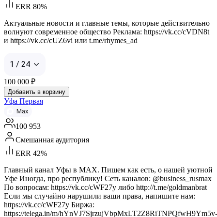
ERR 80%
Актуальные новости и главные темы, которые действительно
волнуют современное общество Реклама: https://vk.cc/cVDN8t
и https://vk.cc/cUZ6vi или t.me/rhymes_ad
1 / 24
100 000
₽
Добавить в корзину
Уфа Первая
Max
100 953
Смешанная аудитория
ERR 42%
Главный канал Уфы в MAX. Пишем как есть, о нашей уютной
Уфе Иногда, про республику! Сеть каналов: @business_rusmax
По вопросам: https://vk.cc/cWF27y либо http://t.me/goldmanbrat
Если мы случайно нарушили ваши права, напишите нам:
https://vk.cc/cWF27y Биржа:
https://telega.in/m/hYnVJ7SjrzujVbpMxLT2Z8RiTNPQfwH9Ym5v