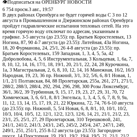
👁Подписаться на ОРЕНБУРГ НОВОСТИ
6 754
просм.
3 авг., 19:57
В двух районах Оренбурга не будет горячей воды С 3 по 12
августа в Промышленном и Дзержинском районах Оренбурга
пройдут гидравлические испытания тепловых сетей. На это
время горячую воду отключат по адресам, указанным в
графике. 3-5 августа (до 23.55): пр. Братьев Коростелевых, 13
Ногина, 87, 90 4-7 августа (до 23.55): Литейная, 43а Ногина,
18, 20 Фурманова, 24, 25/1, 26 4-8 августа (до 23.55): пр.
Братьев Коростелевых, 159 Западная, 1, 3, 4, 5, 5а, 42
Добролюбова, 4, 5, 6 Инструментальная, 3 Кольцевая, 1, 6а, 7,
8, 10, 12, 14, 16, 17/1, 18, 19/1, 20, 21/1, 22, 24, 28 Курочкина,
1а, 3 Магистральная, 2, 6, 8, 10, 12, 14, 16 Манежная, 16/2, 16/3
Народная, 19, 23, 36 пр. Нижний, 3/1, 3/2, 5/6, 6, 8/1 Новая, 1,
1/1, 2/1 Полтавская, 84, 88 Пролетарская, 255а, 261, 271, 271/1,
288/2, 288/3, 288/4, 292, 294, 296, 298, 300 Розы Люксембург,
36/1, 36/2, 39 Турбинная, 9, 15, 17, 19, 23, 27, 29, 31, 70, 72
Химическая, 3, 6, 6/1, 8, 8/1 Энгельса, 1, 3, 4, 5, 6, 7, 8, 9, 9а,
11, 12, 13, 14, 15, 17, 19, 21, 22 Юркина, 72, 74, 76 6-10 августа
(до 23.55): пр. Нижний, 5, 5/4 Новая, 6, 8, 8/1, 10, 10/1, 10/2,
10/3, 10/4, 10/5, 12, 12/1, 12/2, 12/3, 12/6, 14, 21, 21/1, 21/2, 23,
23/1, 25, 25/1, 27, 29 Пролетарская, 310 Терешковой, 241,
241/1, 241/2, 241/3, 243/1, 245, 245/2, 245/4, 247, 247/1, 249,
249/1, 251, 251/1, 255 8-12 августа (до 23.55): Загородное
шоссе, 14 Просторная, 19, 19/1, 19/2, 19/4, 19/5, 21, 21/1, 21/2,