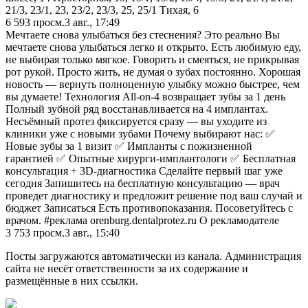
21/3, 23/1, 23, 23/2, 23/3, 25, 25/1 Тихая, 6
6 593
просм.
3 авг., 17:49
Мечтаете снова улыбаться без стеснения? Это реально Вы
мечтаете снова улыбаться легко и открыто. Есть любимую еду,
не выбирая только мягкое. Говорить и смеяться, не прикрывая
рот рукой. Просто жить, не думая о зубах постоянно. Хорошая
новость — вернуть полноценную улыбку можно быстрее, чем
вы думаете! Технология All-on-4 возвращает зубы за 1 день
Полный зубной ряд восстанавливается на 4 имплантах.
Несъёмный протез фиксируется сразу — вы уходите из
клиники уже с новыми зубами Почему выбирают нас: ✅
Новые зубы за 1 визит ✅ Импланты с пожизненной
гарантией ✅ Опытные хирурги-имплантологи ✅ Бесплатная
консультация + 3D-диагностика Сделайте первый шаг уже
сегодня Запишитесь на бесплатную консультацию — врач
проведет диагностику и предложит решение под ваш случай и
бюджет Записаться Есть противопоказания. Посоветуйтесь с
врачом. #реклама orenburg.dentalprotez.ru О рекламодателе
3 753
просм.
3 авг., 15:40
Посты загружаются автоматически из канала. Администрация
сайта не несёт ответственности за их содержание и
размещённые в них ссылки.