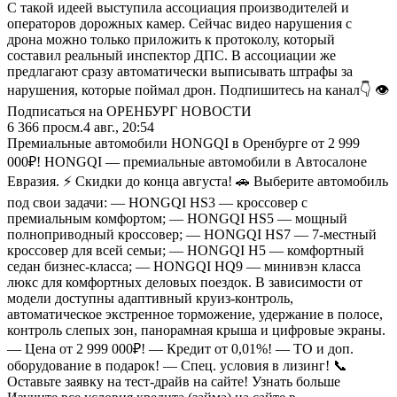
С такой идеей выступила ассоциация производителей и
операторов дорожных камер. Сейчас видео нарушения с
дрона можно только приложить к протоколу, который
составил реальный инспектор ДПС. В ассоциации же
предлагают сразу автоматически выписывать штрафы за
нарушения, которые поймал дрон. Подпишитесь на канал👇 👁
Подписаться на ОРЕНБУРГ НОВОСТИ
6 366
просм.
4 авг., 20:54
Премиальные автомобили HONGQI в Оренбурге от 2 999
000₽! HONGQI — премиальные автомобили в Автосалоне
Евразия. ⚡ Скидки до конца августа! 🚗 Выберите автомобиль
под свои задачи: — HONGQI HS3 — кроссовер с
премиальным комфортом; — HONGQI HS5 — мощный
полноприводный кроссовер; — HONGQI HS7 — 7-местный
кроссовер для всей семьи; — HONGQI H5 — комфортный
седан бизнес-класса; — HONGQI HQ9 — минивэн класса
люкс для комфортных деловых поездок. В зависимости от
модели доступны адаптивный круиз-контроль,
автоматическое экстренное торможение, удержание в полосе,
контроль слепых зон, панорамная крыша и цифровые экраны.
— Цена от 2 999 000₽! — Кредит от 0,01%! — ТО и доп.
оборудование в подарок! — Спец. условия в лизинг! 📞
Оставьте заявку на тест-драйв на сайте! Узнать больше