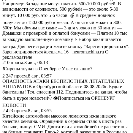
Например: За задание могут платить 500-10.000 рублей. В
зависимости от сложности. 500 рублей — это около 5-30
минут. 10 000 руб. это 5-6 часов. 💰 В среднем новичок
получает до 150.000 руб в месяц. А опытный может и 300-
500т. Мы обучим вас сами: — 3 дня уроков по 30 минут —
Домашки с проверкой и оплатой бонусами — Платим 10 тыс
за каждую выполненную домашку ⚡ Набор заканчивается
завтра. Для регистрации жмите кнопку "Зарегистрироваться":
Зарегистрироваться #реклама 16+ neuromachina.ru О
рекламодателе
210
просм.
8 авг., 06:13
❗️Сирены звучат в Оренбурге У вас слышно?
2 247
просм.
8 авг., 03:57
ОПАСНОСТЬ АТАКИ БЕСПИЛОТНЫХ ЛЕТАТЕЛЬНЫХ
АППАРАТОВ в Оренбургской области 08.08.2026г. Будьте
бдительны! Тел. спасения 112. Подпишитесь на канал, чтобы
быть в курсе новостей👇 👁Подписаться на ОРЕНБУРГ
НОВОСТИ
2 423
просм.
8 авг., 03:55
Китайские автомобили массово ломаются из‑за низкого
качества бензина. Обращений в сервисы стало в шесть раз
больше, пишут СМИ. Двигатели автомобилей не рассчитаны
на бензин стандарта Евро‑2, который разрешили в России до