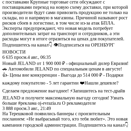
с поставками Крупные торговые сети обсуждают с
поставщиками переход на новую схему доставки, при которой
производители будут сами привозить продукцию не только на
склады, но и напрямую в магазины. Причиной называют рост
рисков сбоев в логистике, в том числе из-за атак БПЛА.
Эксперты предупреждают, что новая модель потребует
дополнительных затрат на транспорт и сотрудников, а эти
расходы могут в итоге отразиться на ценах для покупателей.
Подпишитесь на канал👇 👁Подписаться на ОРЕНБУРГ
НОВОСТИ
6 635
просм.
4 авг., 06:35
Новый JELAND от 1 900 000 ₽ - официальный дилер Евразия!
🚗 Автомобили JELAND по специальным ценам в августе!
👍- Цены вне конкуренции - Выгода до 514 000 ₽ - Подарки
каждому покупателю - 5 лет гарантии ❤️Нашли дешевле?
Сделаем предложение выгоднее! ⚡Запишитесь на тест-драйв
JELAND и получите максимальную выгоду сегодня! Узнать
больше #реклама oj-evrazia.ru О рекламодателе
3 888
просм.
3 авг., 21:49
На Терешковой появились баннеры с пронзительным
посланием: «Не выбрасывай того, кто тебя любит». Это новая
кампания городской администрации. Подпишитесь на канал👇