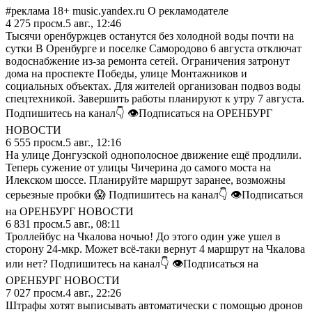
#реклама 18+ music.yandex.ru О рекламодателе
4 275
просм.
5 авг., 12:46
Тысячи оренбуржцев останутся без холодной воды почти на
сутки В Оренбурге и поселке Самородово 6 августа отключат
водоснабжение из-за ремонта сетей. Ограничения затронут
дома на проспекте Победы, улице Монтажников и
социальных объектах. Для жителей организован подвоз воды
спецтехникой. Завершить работы планируют к утру 7 августа.
Подпишитесь на канал👇 👁Подписаться на ОРЕНБУРГ
НОВОСТИ
6 555
просм.
5 авг., 12:16
На улице Донгузской однополосное движение ещё продлили.
Теперь сужение от улицы Чичерина до самого моста на
Илекском шоссе. Планируйте маршрут заранее, возможны
серьезные пробки 😱 Подпишитесь на канал👇 👁Подписаться
на ОРЕНБУРГ НОВОСТИ
6 831
просм.
5 авг., 08:11
Троллейбус на Чкалова ночью! До этого один уже ушел в
сторону 24-мкр. Может всё-таки вернут 4 маршрут на Чкалова
или нет? Подпишитесь на канал👇 👁Подписаться на
ОРЕНБУРГ НОВОСТИ
7 027
просм.
4 авг., 22:26
Штрафы хотят выписывать автоматически с помощью дронов