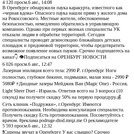
4 120
просм.
6 авг., 14:08
В Оренбурге обнаружили паука каракурта, известного как
«черная вдова» Опасного паука нашли прямо у жилого дома
на Рокоссовского. Местные жители, обеспокоенные
безопасностью, немедленно обратились в управляющую
компанию. Однако при первых звонках специалисты УК
отказали людям в обработке территорий. Сегодня
специалисты проводят дезинсекцию ближайших детских
площадок и придомовой территории, чтобы предотвратить
возможное появление новых пауков. Срочно подпишитесь на
канал👇 👁Подписаться на ОРЕНБУРГ НОВОСТИ
6 026
просм.
6 авг., 12:47
Лазерная эпиляция всего тела: 2990 ₽. г.Оренбург Ноги
полностью, глубокое бикини, подмышки, малая зона - 2990 ₽
5980₽ ⚡Диодные лазеры Мейджик Ван (Magic One) - Россия,
Light Sheer Duet - Израиль. Ответив всего на 3 вопроса (10
секунд) вы получите скидку 50% на первую процедуру.💰
Сеть клиник «Подружки», г.Оренбург. Имеются
противопоказания. Необходима консультация специалиста.
Получить скидку Есть противопоказания. Посоветуйтесь с
врачом. #реклама podruge-diod.mrqz.me О рекламодателе
5 593
просм.
6 авг., 12:32
❗️Сирены звучат в Оренбурге У вас слышно? Срочно