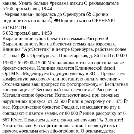
канале. Узнать больше #реклама max.ru О рекламодателе
5 566
просм.
6 авг., 18:44
«Черная вдова» добралась до Оренбурга 😱 Срочно
подпишитесь на канал👇 👁Подписаться на ОРЕНБУРГ
НОВОСТИ
6 052
просм.
6 авг., 14:59
Выравнивание зубов брекет-системами. Рассрочка!
Выравнивание зубов на брекет-системах для взрослых.
Клиника "АртЭстетик" в центре Оренбурга, работаем более
21 года! 🏠 г. Оренбург, ул. Пролетарская, д. 86 Пн-Пт: 09:00–
19:00 Сб: 09:00–15:00 Устанавливаем только оригинальные
брекет-системы. Клиника является Клинической базой
ОрГМУ. - Моделируем будущую улыбку в 3D; - Предлагаем
комфортную рассрочку или поэтапную оплату лечения; -
Отслеживаем ваш прогресс по фотопротоколу. ✅ Бесплатная
консультация ✅ Бесплатный план лечения ✅ Рассрочка
Металлические брекеты: Используют даже при сложных
нарушениях прикуса. от 22 500 ₽ или в рассрочку от 1 875 ₽/
мес. Керамические брекеты: Гладкие, не мешают во рту и
совпадают с цветом эмали. от 80 000 ₽ или в рассрочку от 6
667 ₽/мес. Помогаем даже в сложных случаях! 📞 Звоните!
Узнать больше Есть противопоказания. Посоветуйтесь с
врачом. #реклама art-estetic-ortodont.ru О рекламодателе