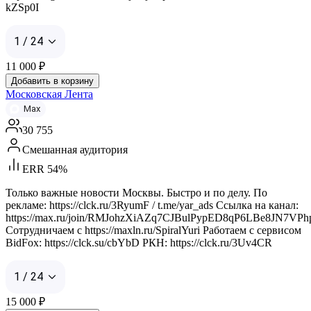
kZSp0I
1 / 24
11 000
₽
Добавить в корзину
Московская Лента
Max
30 755
Смешанная аудитория
ERR 54%
Только важные новости Москвы. Быстро и по делу. По
рекламе: https://clck.ru/3RyumF / t.me/yar_ads Ссылка на канал:
https://max.ru/join/RMJohzXiAZq7CJBulPypED8qP6LBe8JN7VPh
Сотрудничаем с https://maxln.ru/SpiralYuri Работаем с сервисом
BidFox: https://clck.su/cbYbD РКН: https://clck.ru/3Uv4CR
1 / 24
15 000
₽