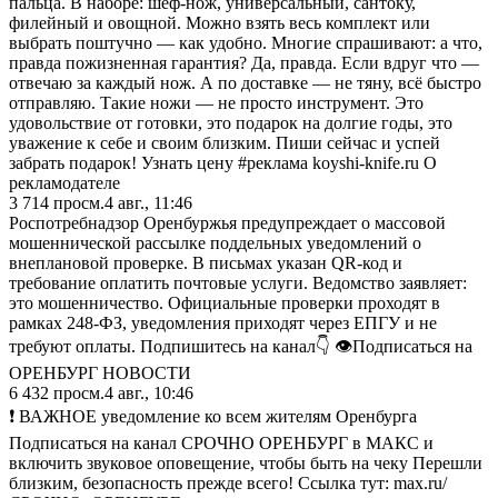
пальца. В наборе: шеф-нож, универсальный, сантоку,
филейный и овощной. Можно взять весь комплект или
выбрать поштучно — как удобно. Многие спрашивают: а что,
правда пожизненная гарантия? Да, правда. Если вдруг что —
отвечаю за каждый нож. А по доставке — не тяну, всё быстро
отправляю. Такие ножи — не просто инструмент. Это
удовольствие от готовки, это подарок на долгие годы, это
уважение к себе и своим близким. Пиши сейчас и успей
забрать подарок! Узнать цену #реклама koyshi-knife.ru О
рекламодателе
3 714
просм.
4 авг., 11:46
Роспотребнадзор Оренбуржья предупреждает о массовой
мошеннической рассылке поддельных уведомлений о
внеплановой проверке. В письмах указан QR-код и
требование оплатить почтовые услуги. Ведомство заявляет:
это мошенничество. Официальные проверки проходят в
рамках 248-ФЗ, уведомления приходят через ЕПГУ и не
требуют оплаты. Подпишитесь на канал👇 👁Подписаться на
ОРЕНБУРГ НОВОСТИ
6 432
просм.
4 авг., 10:46
❗️ ВАЖНОЕ уведомление ко всем жителям Оренбурга
Подписаться на канал СРОЧНО ОРЕНБУРГ в МАКС и
включить звуковое оповещение, чтобы быть на чеку Перешли
близким, безопасность прежде всего! Ссылка тут: max.ru/