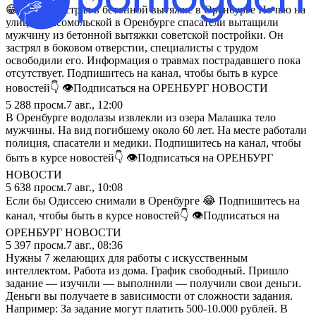
😁Парень застрял в бетонной вытяжке в Оренбурге Ночью на
улице Комсомольской в Оренбурге спасатели вытащили
мужчину из бетонной вытяжки советской постройки. Он
застрял в боковом отверстии, специалисты с трудом
освободили его. Информация о травмах пострадавшего пока
отсутствует. Подпишитесь на канал, чтобы быть в курсе
новостей👇 👁Подписаться на ОРЕНБУРГ НОВОСТИ
5 288
просм.
7 авг., 12:00
В Оренбурге водолазы извлекли из озера Малашка тело
мужчины. На вид погибшему около 60 лет. На месте работали
полиция, спасатели и медики. Подпишитесь на канал, чтобы
быть в курсе новостей👇 👁Подписаться на ОРЕНБУРГ
НОВОСТИ
5 638
просм.
7 авг., 10:08
Если бы Одиссею снимали в Оренбурге 😂 Подпишитесь на
канал, чтобы быть в курсе новостей👇 👁Подписаться на
ОРЕНБУРГ НОВОСТИ
5 397
просм.
7 авг., 08:36
Нужны 7 желающих для работы с искусственным
интеллектом. Работа из дома. График свободный. Пришло
задание — изучили — выполнили — получили свои деньги.
Деньги вы получаете в зависимости от сложности задания.
Например: За задание могут платить 500-10.000 рублей. В