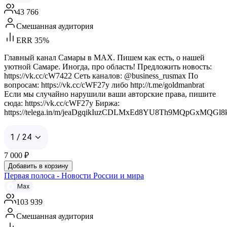
43 766
Смешанная аудитория
ERR 35%
Главный канал Самары в MAX. Пишем как есть, о нашей
уютной Самаре. Иногда, про область! Предложить новость:
https://vk.cc/cW7422 Сеть каналов: @business_rusmax По
вопросам: https://vk.cc/cWF27y либо http://t.me/goldmanbrat
Если мы случайно нарушили ваши авторские права, пишите
сюда: https://vk.cc/cWF27y Биржа:
https://telega.in/m/jeaDgqikIuzCDLMxEd8YU8Th9MQpGxMQGl
1 / 24
7 000
₽
Добавить в корзину
Первая полоса - Новости России и мира
Max
103 939
Смешанная аудитория