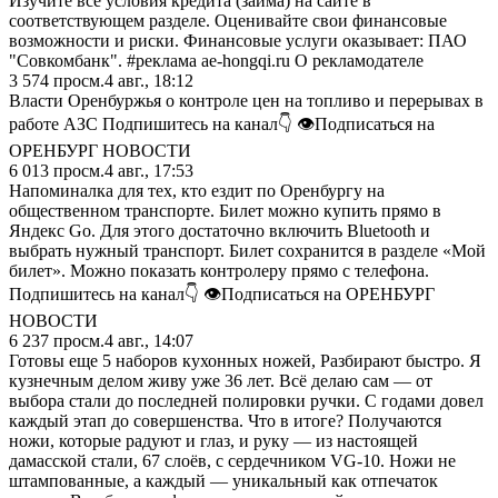
Изучите все условия кредита (займа) на сайте в
соответствующем разделе. Оценивайте свои финансовые
возможности и риски. Финансовые услуги оказывает: ПАО
"Совкомбанк". #реклама ae-hongqi.ru О рекламодателе
3 574
просм.
4 авг., 18:12
Власти Оренбуржья о контроле цен на топливо и перерывах в
работе АЗС Подпишитесь на канал👇 👁Подписаться на
ОРЕНБУРГ НОВОСТИ
6 013
просм.
4 авг., 17:53
Напоминалка для тех, кто ездит по Оренбургу на
общественном транспорте. Билет можно купить прямо в
Яндекс Go. Для этого достаточно включить Bluetooth и
выбрать нужный транспорт. Билет сохранится в разделе «Мой
билет». Можно показать контролеру прямо с телефона.
Подпишитесь на канал👇 👁Подписаться на ОРЕНБУРГ
НОВОСТИ
6 237
просм.
4 авг., 14:07
Готовы еще 5 наборов кухонных ножей, Разбирают быстро. Я
кузнечным делом живу уже 36 лет. Всё делаю сам — от
выбора стали до последней полировки ручки. С годами довел
каждый этап до совершенства. Что в итоге? Получаются
ножи, которые радуют и глаз, и руку — из настоящей
дамасской стали, 67 слоёв, с сердечником VG-10. Ножи не
штампованные, а каждый — уникальный как отпечаток