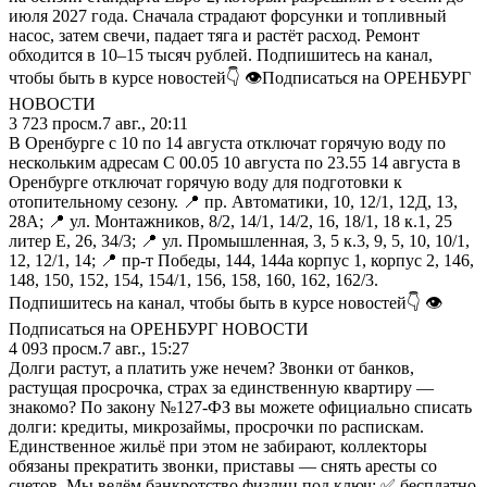
июля 2027 года. Сначала страдают форсунки и топливный
насос, затем свечи, падает тяга и растёт расход. Ремонт
обходится в 10–15 тысяч рублей. Подпишитесь на канал,
чтобы быть в курсе новостей👇 👁Подписаться на ОРЕНБУРГ
НОВОСТИ
3 723
просм.
7 авг., 20:11
В Оренбурге с 10 по 14 августа отключат горячую воду по
нескольким адресам С 00.05 10 августа по 23.55 14 августа в
Оренбурге отключат горячую воду для подготовки к
отопительному сезону. 📍 пр. Автоматики, 10, 12/1, 12Д, 13,
28А; 📍 ул. Монтажников, 8/2, 14/1, 14/2, 16, 18/1, 18 к.1, 25
литер Е, 26, 34/3; 📍 ул. Промышленная, 3, 5 к.3, 9, 5, 10, 10/1,
12, 12/1, 14; 📍 пр-т Победы, 144, 144а корпус 1, корпус 2, 146,
148, 150, 152, 154, 154/1, 156, 158, 160, 162, 162/3.
Подпишитесь на канал, чтобы быть в курсе новостей👇 👁
Подписаться на ОРЕНБУРГ НОВОСТИ
4 093
просм.
7 авг., 15:27
Долги растут, а платить уже нечем? Звонки от банков,
растущая просрочка, страх за единственную квартиру —
знакомо? По закону №127-ФЗ вы можете официально списать
долги: кредиты, микрозаймы, просрочки по распискам.
Единственное жильё при этом не забирают, коллекторы
обязаны прекратить звонки, приставы — снять аресты со
счетов. Мы ведём банкротство физлиц под ключ: ✅ бесплатно