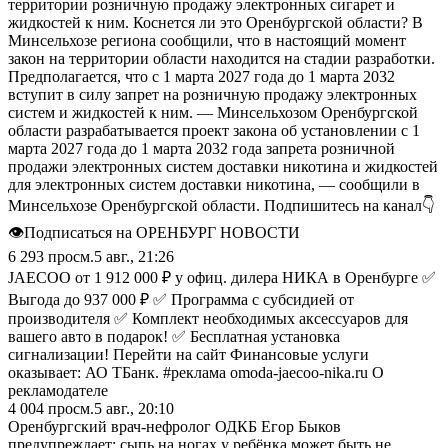
территории розничную продажу электронных сигарет и
жидкостей к ним. Коснется ли это Оренбургской области? В
Минсельхозе региона сообщили, что в настоящий момент
закон на территории области находится на стадии разработки.
Предполагается, что с 1 марта 2027 года до 1 марта 2032
вступит в силу запрет на розничную продажу электронных
систем и жидкостей к ним. — Минсельхозом Оренбургской
области разрабатывается проект закона об установлении с 1
марта 2027 года до 1 марта 2032 года запрета розничной
продажи электронных систем доставки никотина и жидкостей
для электронных систем доставки никотина, — сообщили в
Минсельхозе Оренбургской области. Подпишитесь на канал👇
👁Подписаться на ОРЕНБУРГ НОВОСТИ
6 293
просм.
5 авг., 21:26
JAECOO от 1 912 000 ₽ у офиц. дилера НИКА в Оренбурге ✅
Выгода до 937 000 ₽ ✅ Программа с субсидией от
производителя ✅ Комплект необходимых аксессуаров для
вашего авто в подарок! ✅ Бесплатная установка
сигнализации! Перейти на сайт Финансовые услуги
оказывает: АО ТБанк. #реклама omoda-jaecoo-nika.ru О
рекламодателе
4 004
просм.
5 авг., 20:10
Оренбургский врач-нефролог ОДКБ Егор Быков
предупреждает: сыпь на ногах у ребёнка может быть не