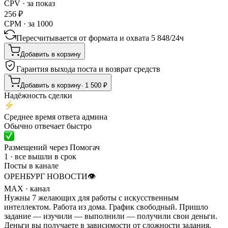
CPV · за показ
256
₽
CPM · за 1000
Пересчитывается от формата и охвата
5 848
/
24ч
Добавить в корзину
Гарантия выхода поста и возврат средств
Добавить в корзину
·
1 500
₽
Надёжность сделки
Среднее время ответа админа
Обычно отвечает быстро
Размещений через Помогач
1 · все вышли в срок
Посты в канале
ОРЕНБУРГ НОВОСТИ👁️
MAX
· канал
Нужны 7 желающих для работы с искусственным
интеллектом. Работа из дома. График свободный. Пришло
задание — изучили — выполнили — получили свои деньги.
Деньги вы получаете в зависимости от сложности задания.