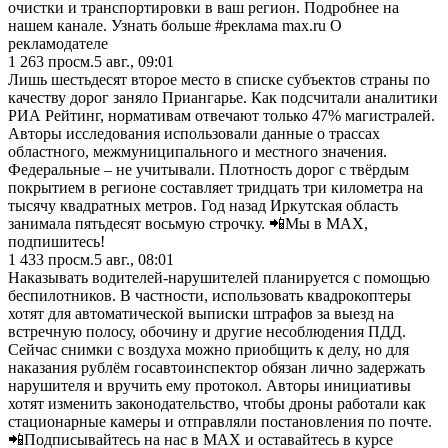
очистки и транспортировки в ваш регион. Подробнее на
нашем канале. Узнать больше #реклама max.ru О
рекламодателе
1 263
просм.
5 авг., 09:01
Лишь шестьдесят второе место в списке субъектов страны по
качеству дорог заняло Приангарье. Как подсчитали аналитики
РИА Рейтинг, нормативам отвечают только 47% магистралей.
Авторы исследования использовали данные о трассах
областного, межмуниципального и местного значения.
Федеральные – не учитывали. Плотность дорог с твёрдым
покрытием в регионе составляет тридцать три километра на
тысячу квадратных метров. Год назад Иркутская область
занимала пятьдесят восьмую строчку. 📲Мы в MAX,
подпишитесь!
1 433
просм.
5 авг., 08:01
Наказывать водителей-нарушителей планируется с помощью
беспилотников. В частности, использовать квадрокоптеры
хотят для автоматической выписки штрафов за выезд на
встречную полосу, обочину и другие несоблюдения ПДД.
Сейчас снимки с воздуха можно приобщить к делу, но для
наказания рублём госавтоинспектор обязан лично задержать
нарушителя и вручить ему протокол. Авторы инициативы
хотят изменить законодательство, чтобы дроны работали как
стационарные камеры и отправляли постановления по почте.
📲Подписывайтесь на нас в MAX и оставайтесь в курсе