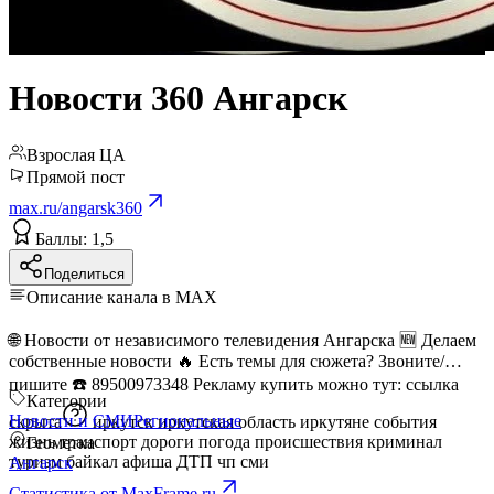
Новости 360 Ангарск
Взрослая ЦА
Прямой пост
max.ru/angarsk360
Баллы: 1,5
Поделиться
Описание канала в MAX
🌐 Новости от независимого телевидения Ангарска 🆕 Делаем
собственные новости 🔥 Есть темы для сюжета? Звоните/
пишите ☎️ 89500973348 Рекламу купить можно тут:
ссылка
Категории
Новости и СМИ
Региональные
скрыта
иркутск иркутская область иркутяне события
жизнь транспорт дороги погода происшествия криминал
Геометка
туризм байкал афиша ДТП чп сми
Ангарск
Статистика от MaxFrame.ru