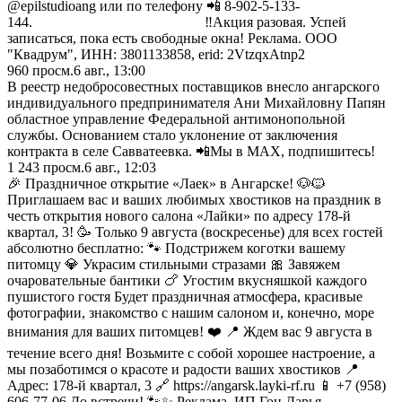
@epilstudioang или по телефону 📲 8-902-5-133-
144. ‼️Акция разовая. Успей
записаться, пока есть свободные окна! Реклама. ООО
"Квадрум", ИНН: 3801133858, erid: 2VtzqxAtnp2
960
просм.
6 авг., 13:00
В реестр недобросовестных поставщиков внесло ангарского
индивидуального предпринимателя Ани Михайловну Папян
областное управление Федеральной антимонопольной
службы. Основанием стало уклонение от заключения
контракта в селе Савватеевка. 📲Мы в MAX, подпишитесь!
1 243
просм.
6 авг., 12:03
🎉 Праздничное открытие «Лаек» в Ангарске! 🐶🐱
Приглашаем вас и ваших любимых хвостиков на праздник в
честь открытия нового салона «Лайки» по адресу 178-й
квартал, 3! 🥳 Только 9 августа (воскресенье) для всех гостей
абсолютно бесплатно: 🐾 Подстрижем коготки вашему
питомцу 💎 Украсим стильными стразами 🎀 Завяжем
очаровательные бантики 🍗 Угостим вкусняшкой каждого
пушистого гостя Будет праздничная атмосфера, красивые
фотографии, знакомство с нашим салоном и, конечно, море
внимания для ваших питомцев! ❤️ 📍 Ждем вас 9 августа в
течение всего дня! Возьмите с собой хорошее настроение, а
мы позаботимся о красоте и радости ваших хвостиков 📍
Адрес: 178-й квартал, 3 🔗 https://angarsk.layki-rf.ru 📱 +7 (958)
606-77-06 До встречи! 🐾✨ Реклама. ИП Гоц Дарья