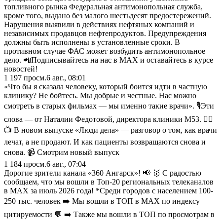
топливного рынка Федеральная антимонопольная служба,
кроме того, выдано без малого шестьдесят предостережений.
Нарушения выявили в действиях нефтяных компаний и
независимых продавцов нефтепродуктов. Предупреждения
должны быть исполнены в установленные сроки. В
противном случае ФАС может возбудить антимонопольное
дело. 📲Подписывайтесь на нас в MAX и оставайтесь в курсе
новостей!
1 197
просм.
6 авг., 08:01
«Что бы я сказала человеку, который боится идти в частную
клинику? Не бойтесь. Мы добрые и честные. Нас можно
смотреть в старых фильмах — мы именно такие врачи». 🎙Эти
слова — от Наталии Федотовой, директора клиники М53. 👩‍⚕️
📺 В новом выпуске «Люди дела» — разговор о том, как врачи
лечат, а не продают. И как пациенты возвращаются снова и
снова. 📹 Смотрим новый выпуск
1 184
просм.
6 авг., 07:04
Дорогие зрители канала «360 Ангарск»! 📢 🥇 С радостью
сообщаем, что мы вошли в Топ-20 региональных телеканалов
в MAX за июль 2026 года! *Среди городов с населением 100-
250 тыс. человек ➡️ Мы вошли в ТОП в MAX по индексу
цитируемости 💬 ➡️ Также мы вошли в ТОП по просмотрам в