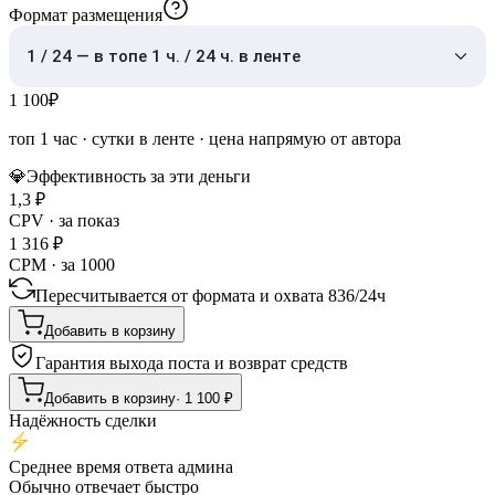
Формат размещения
1 / 24 — в топе 1 ч. / 24 ч. в ленте
1 100
₽
топ 1 час
·
сутки в ленте
· цена напрямую от автора
💎
Эффективность за эти деньги
1,3
₽
CPV · за показ
1 316
₽
CPM · за 1000
Пересчитывается от формата и охвата
836
/
24ч
Добавить в корзину
Гарантия выхода поста и возврат средств
Добавить в корзину
·
1 100
₽
Надёжность сделки
Среднее время ответа админа
Обычно отвечает быстро