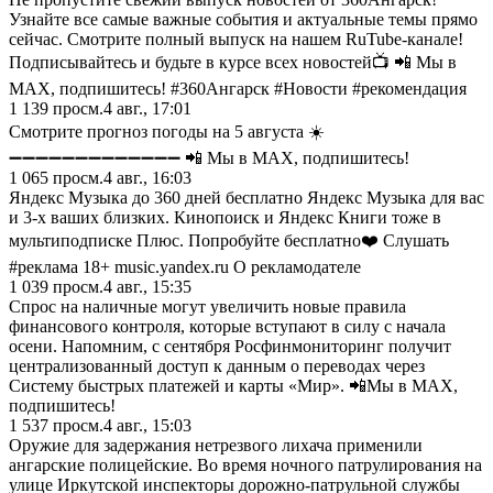
Узнайте все самые важные события и актуальные темы прямо
сейчас. Смотрите полный выпуск на нашем RuTube-канале!
Подписывайтесь и будьте в курсе всех новостей📺 📲 Мы в
MAX, подпишитесь! #360Ангарск #Новости #рекомендация
1 139
просм.
4 авг., 17:01
Смотрите прогноз погоды на 5 августа ☀️
➖➖➖➖➖➖➖➖➖➖➖➖➖ 📲 Мы в MAX, подпишитесь!
1 065
просм.
4 авг., 16:03
Яндекс Музыка до 360 дней бесплатно Яндекс Музыка для вас
и 3-х ваших близких. Кинопоиск и Яндекс Книги тоже в
мультиподписке Плюс. Попробуйте бесплатно❤️ Слушать
#реклама 18+ music.yandex.ru О рекламодателе
1 039
просм.
4 авг., 15:35
Спрос на наличные могут увеличить новые правила
финансового контроля, которые вступают в силу с начала
осени. Напомним, с сентября Росфинмониторинг получит
централизованный доступ к данным о переводах через
Систему быстрых платежей и карты «Мир». 📲Мы в MAX,
подпишитесь!
1 537
просм.
4 авг., 15:03
Оружие для задержания нетрезвого лихача применили
ангарские полицейские. Во время ночного патрулирования на
улице Иркутской инспекторы дорожно-патрульной службы