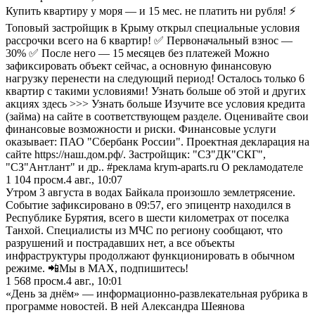
Купить квартиру у моря — и 15 мес. не платить ни рубля! ⚡
Топовый застройщик в Крыму открыл специальные условия
рассрочки всего на 6 квартир! ✅ Первоначальный взнос —
30% ✅ После него — 15 месяцев без платежей Можно
зафиксировать объект сейчас, а основную финансовую
нагрузку перенести на следующий период! Осталось только 6
квартир с такими условиями! Узнать больше об этой и других
акциях здесь >>> Узнать больше Изучите все условия кредита
(займа) на сайте в соответствующем разделе. Оценивайте свои
финансовые возможности и риски. Финансовые услуги
оказывает: ПАО "Сбербанк России". Проектная декларация на
сайте https://наш.дом.рф/. Застройщик: "СЗ"ДК"СКГ",
"СЗ"Антлант" и др.. #реклама krym-aparts.ru О рекламодателе
1 104
просм.
4 авг., 10:07
Утром 3 августа в водах Байкала произошло землетрясение.
Событие зафиксировано в 09:57, его эпицентр находился в
Республике Бурятия, всего в шести километрах от поселка
Танхой. Специалисты из МЧС по региону сообщают, что
разрушений и пострадавших нет, а все объекты
инфраструктуры продолжают функционировать в обычном
режиме. 📲Мы в MAX, подпишитесь!
1 568
просм.
4 авг., 10:01
«День за днём» — информационно-развлекательная рубрика в
программе новостей. В ней Александра Шеянова