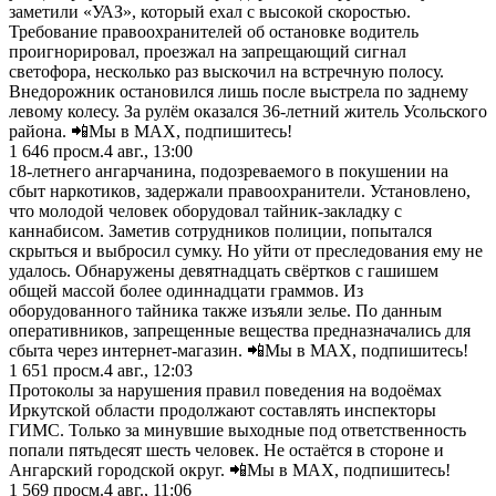
заметили «УАЗ», который ехал с высокой скоростью.
Требование правоохранителей об остановке водитель
проигнорировал, проезжал на запрещающий сигнал
светофора, несколько раз выскочил на встречную полосу.
Внедорожник остановился лишь после выстрела по заднему
левому колесу. За рулём оказался 36-летний житель Усольского
района. 📲Мы в MAX, подпишитесь!
1 646
просм.
4 авг., 13:00
18-летнего ангарчанина, подозреваемого в покушении на
сбыт наркотиков, задержали правоохранители. Установлено,
что молодой человек оборудовал тайник-закладку с
каннабисом. Заметив сотрудников полиции, попытался
скрыться и выбросил сумку. Но уйти от преследования ему не
удалось. Обнаружены девятнадцать свёртков с гашишем
общей массой более одиннадцати граммов. Из
оборудованного тайника также изъяли зелье. По данным
оперативников, запрещенные вещества предназначались для
сбыта через интернет-магазин. 📲Мы в MAX, подпишитесь!
1 651
просм.
4 авг., 12:03
Протоколы за нарушения правил поведения на водоёмах
Иркутской области продолжают составлять инспекторы
ГИМС. Только за минувшие выходные под ответственность
попали пятьдесят шесть человек. Не остаётся в стороне и
Ангарский городской округ. 📲Мы в MAX, подпишитесь!
1 569
просм.
4 авг., 11:06