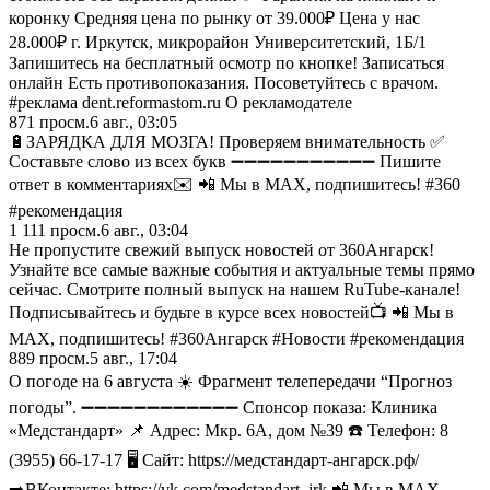
коронку Средняя цена по рынку от 39.000₽ Цена у нас
28.000₽ г. Иркутск, микрорайон Университетский, 1Б/1
Запишитесь на бесплатный осмотр по кнопке! Записаться
онлайн Есть противопоказания. Посоветуйтесь с врачом.
#реклама dent.reformastom.ru О рекламодателе
871
просм.
6 авг., 03:05
🔋ЗАРЯДКА ДЛЯ МОЗГА! Проверяем внимательность ✅
Составьте слово из всех букв ➖➖➖➖➖➖➖➖➖➖➖ Пишите
ответ в комментариях✉️ 📲 Мы в MAX, подпишитесь! #360
#рекомендация
1 111
просм.
6 авг., 03:04
Не пропустите свежий выпуск новостей от 360Ангарск!
Узнайте все самые важные события и актуальные темы прямо
сейчас. Смотрите полный выпуск на нашем RuTube-канале!
Подписывайтесь и будьте в курсе всех новостей📺 📲 Мы в
MAX, подпишитесь! #360Ангарск #Новости #рекомендация
889
просм.
5 авг., 17:04
О погоде на 6 августа ☀️ Фрагмент телепередачи “Прогноз
погоды”. ➖➖➖➖➖➖➖➖➖➖➖➖ Спонсор показа: Клиника
«Медстандарт» 📌 Адрес: Мкр. 6А, дом №39 ☎️ Телефон: 8
(3955) 66-17-17 🖥 Сайт: https://медстандарт-ангарск.рф/
➡️ВКонтакте: https://vk.com/medstandart_irk 📲 Мы в MAX,