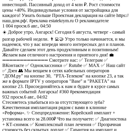
инвестиций. Пассивный доход от 4 млн ₽. Рост стоимости
цены +40%. Индивидульные условия от застройщика для
каждого! Узнать больше Проектная декларация на сайте https://
наш.дом.рф/. #реклама estatekrym.ru О рекламодателе
1 004
просм.
6 авг., 04:50
☀️ Доброе утро, Ангарск! Сегодня 6 августа, четверг - самый
разгар рабочей недели. 👨‍💻🤝 Утро только начинается, и мы
надеемся, что у вас впереди много интересных дел и планов.
Давайте сделаем этот день продуктивным и позитивным!
Желаем вам отличного настроения и приятного дня! 💼
➖➖➖➖➖➖➖➖➖➖➖➖➖ Смотрите нас: ✅ Телеграм ✅
ВКонтакте ✅ Одноклассники ✅ Rutube ✅ MAX ✅ Наш сайт
✅ Дзен 👥 Мы вещаем в сетях кабельных операторов
"ДОМ.ру" на кнопке 30, "РТА-Телеком" на кнопке 23, а так
же в формате IPTV у операторов "Base" и "РАКЕТА" на
кнопке 23. Присоединяйтесь к нам и будьте в курсе самых
важных событий Ангарска! #360 #рекомендация
932
просм.
6 авг., 04:02
Стесняетесь улыбаться из-за отсутствующего зуба?
Качественная имплантация рядом с вами в клинике
«Реформа». ✨ Спецпредложение: Корейский имплант +
установка всего за 28.000₽ Что вы получаете: ✅ Диагностика
+ КТ-снимок ✅ Комплексный план лечения ✅ Прозрачная
стоимость без скрытых доплат ✅ Гарантия на имплант и