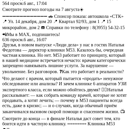
564
просм.
6 авг., 17:04
Смотрите прогноз погоды на 7 августа☀️
➖➖➖➖➖➖➖➖➖➖➖➖➖ 🚗 Спонсор показа: автошкола «СТК»
📍 Ул. 14 декабря, дом 20 📍 Квартал 92/93, дом 1 📍 15
микрорайон, дом 2 ☎️ Справки по телефону : 8(3955) 54-32-15
📲Мы в MAX, подпишитесь!
636
просм.
6 авг., 16:07
Друзья, в новом выпуске «Люди дела» у нас в гостях Наталья
Федотова — директор клиники М53. Казалось бы, очередная
частная клиника. Но нет. М53 работает по принципу, который
в нашей медицине встречается нечасто: врачам категорически
запрещено навязывать лишние услуги. За нарушение —
увольнение. Без разговоров. ❓Как это работает в реальности?
Что делают с врачом, который пытается «продать» ненужное
обследование или анализы? И зачем клинике 6 аппаратов УЗИ
экспертного класса, если можно обойтись двумя? 👩‍⚕️Наталья
рассказывает: — как собрать команду врачей, которые не хотят
продавать, а хотят лечить; — почему в М53 пациенты всегда
есть, даже в кризис; — и о случаях, когда обычный приём
заканчивался вызовом скорой помощи и спасением жизни. 📺
Смотрите до конца — в финале Наталья даст совет тем, кто
боится идти в частную клинику. ▫▫▫▫▫▫▫▫▫▫▫ Клиника М53