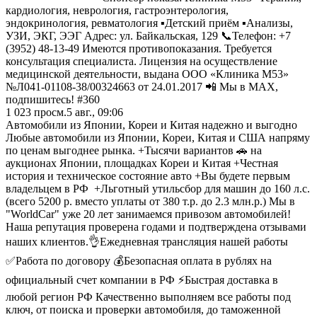
кардиология, неврология, гастроэнтерология,
эндокринология, ревматология ▪️Детский приём ▪️Анализы,
УЗИ, ЭКГ, ЭЭГ Адрес: ул. Байкальская, 129 📞Телефон: +7
(3952) 48-13-49 Имеются противопоказания. Требуется
консультация специалиста. Лицензия на осуществление
медицинской деятельности, выдана ООО «Клиника М53»
№Л041-01108-38/00324663 от 24.01.2017 📲 Мы в MAX,
подпишитесь! #360
1 023
просм.
5 авг., 09:06
Автомобили из Японии, Кореи и Китая надежно и выгодно
Любые автомобили из Японии, Кореи, Китая и США напряму
по ценам выгоднее рынка. +Тысячи вариантов 🚗 на
аукционах Японии, площадках Кореи и Китая +Честная
история и техническое состояние авто +Вы будете первым
владельцем в РФ +Льготный утильсбор для машин до 160 л.с.
(всего 5200 р. вместо уплаты от 380 т.р. до 2.3 млн.р.) Мы в
"WorldCar" уже 20 лет занимаемся привозом автомобилей!
Наша репутация проверена годами и подтверждена отзывами
наших клиентов.👌Ежедневная трансляция нашей работы
✅Работа по договору 💰Безопасная оплата в рублях на
официальный счет компании в РФ ⚡Быстрая доставка в
любой регион РФ Качественно выполняем все работы под
ключ, от поиска и проверки автомобиля, до таможенной