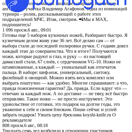
составе сборной команды защищает старший инспектор
ангарского участка Владимир Агафонов. Одна из номинаций
турнира – ролик, рассказывающий о работе этих
подразделений МЧС. Итак, смотрим. 📲Мы в MAX,
подпишитесь!
1 096
просм.
6 авг., 09:01
Готовы еще 5 наборов кухонных ножей, Разбирают быстро. Я
кузнечным делом живу уже 36 лет. Всё делаю сам — от
выбора стали до последней полировки ручки. С годами довел
каждый этап до совершенства. Что в итоге? Получаются
ножи, которые радуют и глаз, и руку — из настоящей
дамасской стали, 67 слоёв, с сердечником VG-10. Ножи не
штампованные, а каждый — уникальный как отпечаток
пальца. В наборе: шеф-нож, универсальный, сантоку,
филейный и овощной. Можно взять весь комплект или
выбрать поштучно — как удобно. Многие спрашивают: а что,
правда пожизненная гарантия? Да, правда. Если вдруг что —
отвечаю за каждый нож. А по доставке — не тяну, всё быстро
отправляю. Такие ножи — не просто инструмент. Это
удовольствие от готовки, это подарок на долгие годы, это
уважение к себе и своим близким. Пиши сейчас и успей
забрать подарок! Узнать цену #реклама koyshi-knife.ru О
рекламодателе
808
просм.
6 авг., 08:18
Тридцать семь дел возбудила в отношении участников