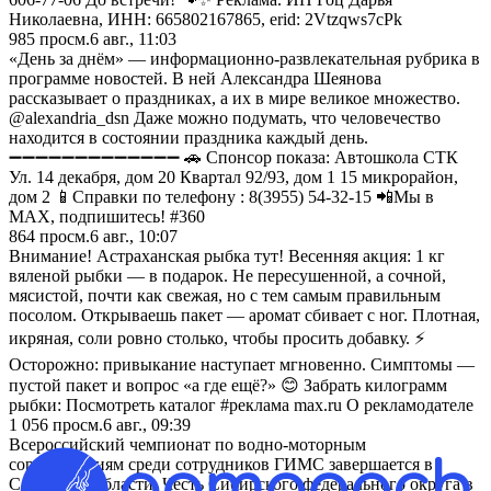
Николаевна, ИНН: 665802167865, erid: 2Vtzqws7cPk
985
просм.
6 авг., 11:03
«День за днём» — информационно-развлекательная рубрика в
программе новостей. В ней Александра Шеянова
рассказывает о праздниках, а их в мире великое множество.
@alexandria_dsn Даже можно подумать, что человечество
находится в состоянии праздника каждый день.
➖➖➖➖➖➖➖➖➖➖➖➖➖ 🚗 Спонсор показа: Автошкола СТК
Ул. 14 декабря, дом 20 Квартал 92/93, дом 1 15 микрорайон,
дом 2 📱Справки по телефону : 8(3955) 54-32-15 📲Мы в
MAX, подпишитесь! #360
864
просм.
6 авг., 10:07
Внимание! Астраханская рыбка тут! Весенняя акция: 1 кг
вяленой рыбки — в подарок. Не пересушенной, а сочной,
мясистой, почти как свежая, но с тем самым правильным
посолом. Открываешь пакет — аромат сбивает с ног. Плотная,
икряная, соли ровно столько, чтобы просить добавку. ⚡
Осторожно: привыкание наступает мгновенно. Симптомы —
пустой пакет и вопрос «а где ещё?» 😊 Забрать килограмм
рыбки: Посмотреть каталог #реклама max.ru О рекламодателе
1 056
просм.
6 авг., 09:39
Всероссийский чемпионат по водно-моторным
соревнованиям среди сотрудников ГИМС завершается в
Самарской области. Честь Сибирского федерального округа в