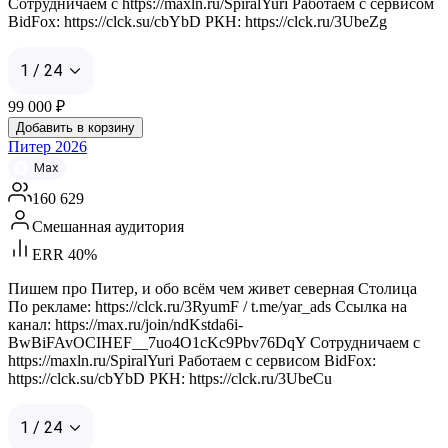
Сотрудничаем с https://maxln.ru/SpiralYuri Работаем с сервисом
BidFox: https://clck.su/cbYbD РКН: https://clck.ru/3UbeZg
1 / 24
99 000
₽
Добавить в корзину
Питер 2026
Max
160 629
Смешанная аудитория
ERR 40%
Пишем про Питер, и обо всём чем живет северная Столица
По рекламе: https://clck.ru/3RyumF / t.me/yar_ads Ссылка на
канал: https://max.ru/join/ndKstda6i-
BwBiFAvOCIHEF__7uo4O1cKc9Pbv76DqY Сотрудничаем с
https://maxln.ru/SpiralYuri Работаем с сервисом BidFox:
https://clck.su/cbYbD РКН: https://clck.ru/3UbeCu
1 / 24