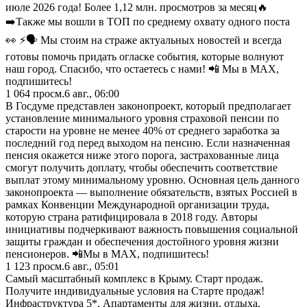
июле 2026 года! Более 1,12 млн. просмотров за месяц🔥
➡️Также мы вошли в ТОП по среднему охвату одного поста
👀 ⚡️🗣 Мы стоим на страже актуальных новостей и всегда
готовы помочь придать огласке события, которые волнуют
наш город. Спасибо, что остаетесь с нами! 📲 Мы в MAX,
подпишитесь!
1 064
просм.
6 авг., 06:00
В Госдуме представлен законопроект, который предполагает
установление минимального уровня страховой пенсии по
старости на уровне не менее 40% от среднего заработка за
последний год перед выходом на пенсию. Если назначенная
пенсия окажется ниже этого порога, застрахованные лица
смогут получить доплату, чтобы обеспечить соответствие
выплат этому минимальному уровню. Основная цель данного
законопроекта — выполнение обязательств, взятых Россией в
рамках Конвенции Международной организации труда,
которую страна ратифицировала в 2018 году. Авторы
инициативы подчеркивают важность повышения социальной
защиты граждан и обеспечения достойного уровня жизни
пенсионеров. 📲Мы в MAX, подпишитесь!
1 123
просм.
6 авг., 05:01
Самый масштабный комплекс в Крыму. Старт продаж.
Получите индивидуальные условия на Старте продаж!
Инфраструктура 5*. Апартаменты для жизни, отдыха,