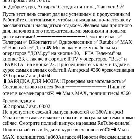
385
просм.
7 авг., 04:10
☀️ Доброе утро, Ангарск! Сегодня пятница, 7 августа! 🎉
Пусть этот день станет для вас успешным и продуктивным!
Работайте с энтузиазмом, чтобы в выходные по-настоящему
расслабиться и насладиться отдыхом. Желаем вам приятного
дня, наполненного положительными эмоциями и новыми
достижениями! ➖➖➖➖➖➖➖➖➖➖➖➖➖ Смотрите нас: ✅
Телеграм ✅ ВКонтакте ✅ Одноклассники ✅ Rutube ✅ MAX
✅ Наш сайт ✅ Дзен 👥 Мы вещаем в сетях кабельных
операторов "ДОМ.ру" на кнопке 30, "РТА-Телеком" на
кнопке 23, а так же в формате IPTV у операторов "Base" и
"РАКЕТА" на кнопке 23. Присоединяйтесь к нам и будьте в
курсе самых важных событий Ангарска! #360 #рекомендация
339
просм.
7 авг., 04:04
🔋ЗАРЯДКА ДЛЯ МОЗГА! Проверяем внимательность ✅
Составьте слово из всех букв ➖➖➖➖➖➖➖➖➖➖➖ Пишите
ответ в комментариях✉️ 📲 Мы в MAX, подпишитесь! #360
#рекомендация
502
просм.
7 авг., 03:02
Не пропустите свежий выпуск новостей от 360Ангарск!
Узнайте все самые важные события и актуальные темы прямо
сейчас. Смотрите полный выпуск на нашем RuTube-канале!
Подписывайтесь и будьте в курсе всех новостей📺 📲 Мы в
MAX, подпишитесь! #360Ангарск #Новости #рекомендация