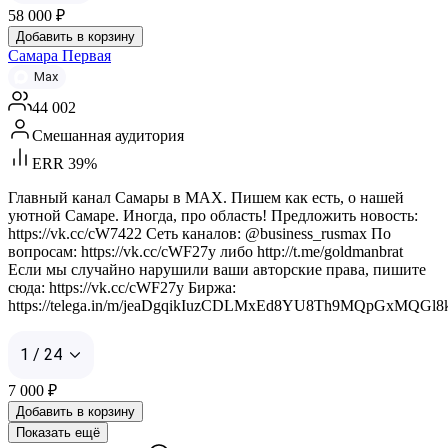
58 000
₽
Добавить в корзину
Самара Первая
Max
44 002
Смешанная аудитория
ERR 39%
Главный канал Самары в MAX. Пишем как есть, о нашей
уютной Самаре. Иногда, про область! Предложить новость:
https://vk.cc/cW7422 Сеть каналов: @business_rusmax По
вопросам: https://vk.cc/cWF27y либо http://t.me/goldmanbrat
Если мы случайно нарушили ваши авторские права, пишите
сюда: https://vk.cc/cWF27y Биржа:
https://telega.in/m/jeaDgqikIuzCDLMxEd8YU8Th9MQpGxMQGl
1 / 24
7 000
₽
Добавить в корзину
Показать ещё