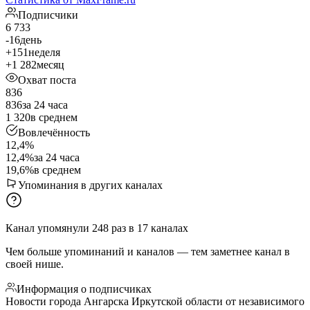
Подписчики
6 733
-16
день
+151
неделя
+1 282
месяц
Охват поста
836
836
за 24 часа
1 320
в среднем
Вовлечённость
12,4%
12,4%
за 24 часа
19,6%
в среднем
Упоминания в других каналах
Канал упомянули
248
раз
в
17
каналах
Чем больше упоминаний и каналов — тем заметнее канал в
своей нише.
Информация о подписчиках
Новости города Ангарска Иркутской области от независимого