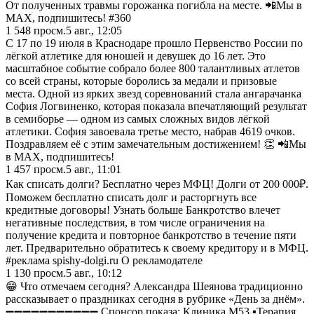
От полученных травмы горожанка погибла на месте. 📲Мы в
MAX, подпишитесь! #360
1 548
просм.
5 авг., 12:05
С 17 по 19 июля в Краснодаре прошло Первенство России по
лёгкой атлетике для юношей и девушек до 16 лет. Это
масштабное событие собрало более 800 талантливых атлетов
со всей страны, которые боролись за медали и призовые
места. Одной из ярких звезд соревнований стала ангарачанка
София Логвиненко, которая показала впечатляющий результат
в семиборье — одном из самых сложных видов лёгкой
атлетики. София завоевала третье место, набрав 4619 очков.
Поздравляем её с этим замечательным достижением! 👏 📲Мы
в MAX, подпишитесь!
1 457
просм.
5 авг., 11:01
Как списать долги? Бесплатно через МФЦ! Долги от 200 000₽.
Поможем бесплатно списать долг и расторгнуть все
кредитные договоры! Узнать больше Банкротство влечет
негативные последствия, в том числе ограничения на
получение кредита и повторное банкротство в течение пяти
лет. Предварительно обратитесь к своему кредитору и в МФЦ.
#реклама spishy-dolgi.ru О рекламодателе
1 130
просм.
5 авг., 10:12
😁 Что отмечаем сегодня? Александра Шеянова традиционно
рассказывает о праздниках сегодня в рубрике «День за днём».
➖➖➖➖➖➖➖➖➖➖➖ Спонсор показа: Клиника М53 ▪️Терапия,