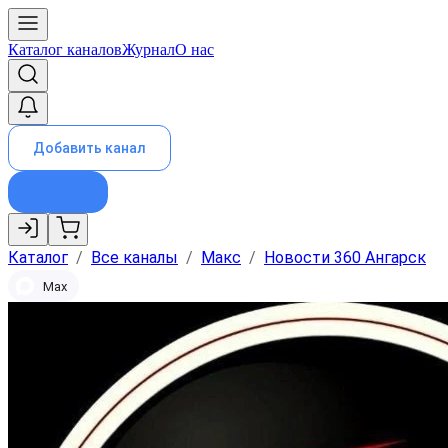
Каталог каналов
Журнал
О нас
Добавить канал
Каталог
/
Все каналы
/
Макс
/
Новости 360 Ангарск
Max