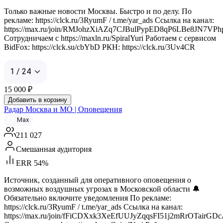
Только важные новости Москвы. Быстро и по делу. По
рекламе: https://clck.ru/3RyumF / t.me/yar_ads Ссылка на канал:
https://max.ru/join/RMJohzXiAZq7CJBulPypED8qP6LBe8JN7VPh
Сотрудничаем с https://maxln.ru/SpiralYuri Работаем с сервисом
BidFox: https://clck.su/cbYbD РКН: https://clck.ru/3Uv4CR
1 / 24
15 000
₽
Добавить в корзину
Радар Москва и МО | Оповещения
Max
211 027
Смешанная аудитория
ERR 54%
Источник, созданный для оперативного оповещения о
возможных воздушных угрозах в Московской области 🔔
Обязательно включите уведомления По рекламе:
https://clck.ru/3RyumF / t.me/yar_ads Ссылка на канал:
https://max.ru/join/fFiCDXxk3XeEfUUJyZqqsFI51j2mRrOTairGD