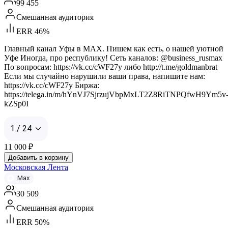
99 455
Смешанная аудитория
ERR 46%
Главный канал Уфы в MAX. Пишем как есть, о нашей уютной
Уфе Иногда, про республику! Сеть каналов: @business_rusmax
По вопросам: https://vk.cc/cWF27y либо http://t.me/goldmanbrat
Если мы случайно нарушили ваши права, напишите нам:
https://vk.cc/cWF27y Биржа:
https://telega.in/m/hYnVJ7SjrzujVbpMxLT2Z8RiTNPQfwH9Ym5v
kZSp0I
1 / 24
11 000
₽
Добавить в корзину
Московская Лента
Max
30 509
Смешанная аудитория
ERR 50%