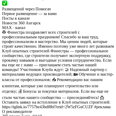
Размещений через Помогач
Первое размещение — за вами
Посты в канале
Новости 360 Ангарск
MAX
· канал
👷 Финестра поздравляет всех строителей с
профессиональным праздником! Спасибо за ваш труд,
профессионализм и мастерство. Мы ценим людей, которые
строят качественно. Именно поэтому уже много лет развиваем
Клуб опытных строителей Финестры — профессиональное
сообщество, где строители получают экспертную поддержку,
прокачку навыков и выгодные условия сотрудничества. Если
вы еще не с нами — приглашаем стать частью нашей
команды! Участников Клуба ждут: 🤝 Надежный партнер с
материалами ведущих производителей; 🏡 Обучение и мастер-
классы от профессионалов; 📥 Рекомендации вас нашим
клиентам, которые уже планируют строительство или
отделку; 💰 Бонусы за покупки материалов. Если вы еще не
стали частью нашего сообщества — присоединяйтесь! 📩
Оставить заявку на вступление в Клуб опытных строителей:
https://tglink.io/7757be43bdf8bf?erid=2W5zFGnCUZF #реклама
О рекламодателе