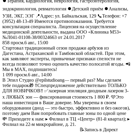
⏺Терапия, кардиология, неврология, гастроэнтерология,
эндокринология, ревматология ⏺Детский приём ⏺Анализы,
УЗИ, ЭКГ, ЭЭГ 📍Адрес: ул. Байкальская, 129 📞Телефон: +7
(3952) 48-13-49 Имеются противопоказания. Требуется
консультация специалиста. Лицензия на осуществление
медицинской деятельности, выдана ООО «Клиника М53»
№Л041-01108-38/00324663 от 24.01.2017
858
просм.
6 авг., 15:00
Стартовал традиционный сезон продажи арбузов из
Дагестана, Астраханской и Тамбовской областей. При этом,
как заявляют эксперты, привычные признаки спелости не
всегда позволяют точно оценить качество полосатой ягоды. 📲
Мы в MAX, подпишитесь!
1 099
просм.
6 авг., 14:00
В Эпил Студио @epilstudioang— первый раз? Мы сделаем
тебе подарок🎁 ‼️Спецпредложение действительно ТОЛЬКО
ДЛЯ НОВИЧКОВ‼️ ✅лазерная эпиляция диодным лазером 3-
х ЛЮБЫХ зон — фиксированная стоимость 1 800 ₽. 🩵Это
наша инвестиция в Ваше доверие. Мы уверены в своем
оборудовании (диод — это быстро, эффективно и без ожогов),
поэтому даем Вам попробовать главные зоны по одной цене
💸 Приходите к нам: ▸ Филиал в ТЦ «Центр» (81-й квартал); ▸
Филиал на 22-м микрорайоне, д. 21.
📝Запись в Директ