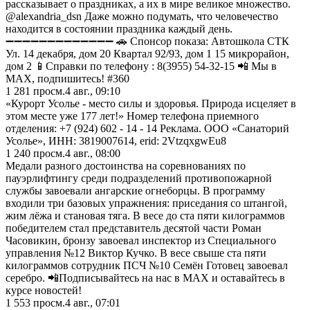
рассказывает о праздниках, а их в мире великое множество.
@alexandria_dsn Даже можно подумать, что человечество
находится в состоянии праздника каждый день.
➖➖➖➖➖➖➖➖➖➖➖➖➖ 🚗 Спонсор показа: Автошкола СТК
Ул. 14 декабря, дом 20 Квартал 92/93, дом 1 15 микрорайон,
дом 2 📱Справки по телефону : 8(3955) 54-32-15 📲 Мы в
MAX, подпишитесь! #360
1 281
просм.
4 авг., 09:10
«Курорт Усолье - место силы и здоровья. Природа исцеляет в
этом месте уже 177 лет!» Номер телефона приемного
отделения: +7 (924) 602 - 14 - 14 Реклама. ООО «Санаторий
Усолье», ИНН: 3819007614, erid: 2VtzqxgwEu8
1 240
просм.
4 авг., 08:00
Медали разного достоинства на соревнованиях по
пауэрлифтингу среди подразделений противопожарной
службы завоевали ангарские огнеборцы. В программу
входили три базовых упражнения: приседания со штангой,
жим лёжа и становая тяга. В весе до ста пяти килограммов
победителем стал представитель десятой части Роман
Часовикин, бронзу завоевал инспектор из Специального
управления №12 Виктор Кучко. В весе свыше ста пяти
килограммов сотрудник ПСЧ №10 Семён Готовец завоевал
серебро. 📲Подписывайтесь на нас в MAX и оставайтесь в
курсе новостей!
1 553
просм.
4 авг., 07:01