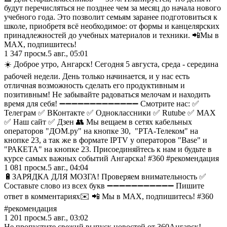
будут перечисляться не позднее чем за месяц до начала нового
учебного года. Это позволит семьям заранее подготовиться к
школе, приобретя всё необходимое: от формы и канцелярских
принадлежностей до учебных материалов и техники. 📲Мы в
MAX, подпишитесь!
1 347
просм.
5 авг., 05:01
☀️ Доброе утро, Ангарск! Сегодня 5 августа, среда - середина
рабочей недели. День только начинается, и у нас есть
отличная возможность сделать его продуктивным и
позитивным! Не забывайте радоваться мелочам и находить
время для себя! ➖➖➖➖➖➖➖➖➖➖➖➖➖ Смотрите нас: ✅
Телеграм ✅ ВКонтакте ✅ Одноклассники ✅ Rutube ✅ MAX
✅ Наш сайт ✅ Дзен 👥 Мы вещаем в сетях кабельных
операторов "ДОМ.ру" на кнопке 30, "РТА-Телеком" на
кнопке 23, а так же в формате IPTV у операторов "Base" и
"РАКЕТА" на кнопке 23. Присоединяйтесь к нам и будьте в
курсе самых важных событий Ангарска! #360 #рекомендация
1 081
просм.
5 авг., 04:04
🔋ЗАРЯДКА ДЛЯ МОЗГА! Проверяем внимательность ✅
Составьте слово из всех букв ➖➖➖➖➖➖➖➖➖➖➖ Пишите
ответ в комментариях✉️ 📲 Мы в MAX, подпишитесь! #360
#рекомендация
1 201
просм.
5 авг., 03:02
Не пропустите свежий выпуск новостей от 360Ангарск!