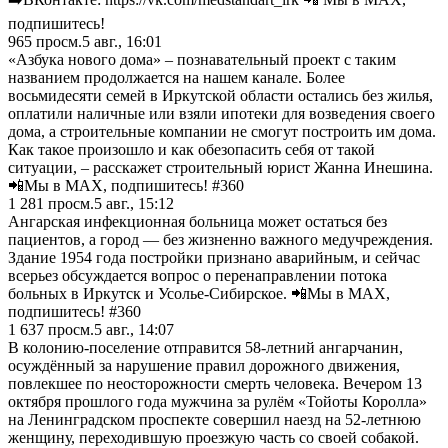
подпишитесь!
965
просм.
5 авг., 16:01
«Азбука нового дома» – познавательный проект с таким
названием продолжается на нашем канале. Более
восьмидесяти семей в Иркутской области остались без жилья,
оплатили наличные или взяли ипотеки для возведения своего
дома, а строительные компании не смогут построить им дома.
Как такое произошло и как обезопасить себя от такой
ситуации, – расскажет строительный юрист Жанна Инешина.
📲Мы в MAX, подпишитесь! #360
1 281
просм.
5 авг., 15:12
Ангарская инфекционная больница может остаться без
пациентов, а город — без жизненно важного медучреждения.
Здание 1954 года постройки признано аварийным, и сейчас
всерьез обсуждается вопрос о перенаправлении потока
больных в Иркутск и Усолье-Сибирское. 📲Мы в MAX,
подпишитесь! #360
1 637
просм.
5 авг., 14:07
В колонию-поселение отправится 58-летний ангарчанин,
осуждённый за нарушение правил дорожного движения,
повлекшее по неосторожности смерть человека. Вечером 13
октября прошлого года мужчина за рулём «Тойоты Королла»
на Ленинградском проспекте совершил наезд на 52-летнюю
женщину, переходившую проезжую часть со своей собакой.