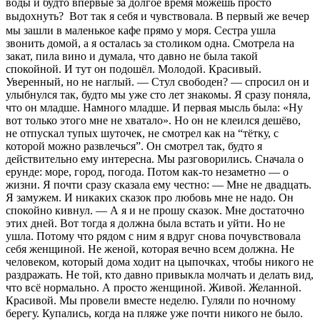
воды и будто впервые за долгое время можешь просто
выдохнуть? ㅤㅤㅤ Вот так я себя и чувствовала. В первый же вечер
мы зашли в маленькое кафе прямо у моря. Сестра ушла
звонить домой, а я осталась за столиком одна. Смотрела на
закат, пила вино и думала, что давно не была такой
спокойной. И тут он подошёл. Молодой. Красивый.
Уверенный, но не наглый. — Стул свободен? — спросил он и
улыбнулся так, будто мы уже сто лет знакомы. Я сразу поняла,
что он младше. Намного младше. И первая мысль была: «Ну
вот только этого мне не хватало». Но он не клеился дешёво,
не отпускал тупых шуточек, не смотрел как на “тётку, с
которой можно развлечься”. Он смотрел так, будто я
действительно ему интересна. Мы разговорились. Сначала о
ерунде: море, город, погода. Потом как-то незаметно — о
жизни. Я почти сразу сказала ему честно: — Мне не двадцать.
Я замужем. И никаких сказок про любовь мне не надо. Он
спокойно кивнул. — А я и не прошу сказок. Мне достаточно
этих дней. Вот тогда я должна была встать и уйти. Но не
ушла. Потому что рядом с ним я вдруг снова почувствовала
себя женщиной. Не женой, которая вечно всем должна. Не
человеком, который дома ходит на цыпочках, чтобы никого не
раздражать. Не той, кто давно привыкла молчать и делать вид,
что всё нормально. А просто женщиной. Живой. Желанной.
Красивой. Мы провели вместе неделю. Гуляли по ночному
берегу. Купались, когда на пляже уже почти никого не было.