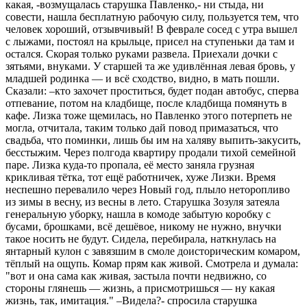
какая, -возмущалась старушка Павленко,- ни стыда, ни
совести, нашла бесплатную рабочую силу, пользуется тем, что
человек хороший, отзывчивый! В феврале сосед с утра вышел
с лыжами, постоял на крыльце, присел на ступеньки да там и
остался. Скорая только руками развела. Приехали дочки с
зятьями, внуками. У старшей та же удивлённая левая бровь, у
младшей родинка — и всё сходство, видно, в мать пошли.
Сказали: –кто захочет проститься, будет подан автобус, сперва
отпевание, потом на кладбище, после кладбища помянуть в
кафе. Лизка тоже щемилась, но Павленко этого потерпеть не
могла, отчитала, таким только дай повод примазаться, что
свадьба, что поминки, лишь бы им на халяву выпить-закусить,
бесстыжим. Через полгода квартиру продали тихой семейной
паре. Лизка куда-то пропала, её место заняла грузная
крикливая тётка, тот ещё работничек, хуже Лизки. Время
неспешно перевалило через Новый год, плыло неторопливо
из зимы в весну, из весны в лето. Старушка Зозуля затеяла
генеральную уборку, нашла в комоде забытую коробку с
бусами, брошками, всё дешёвое, никому не нужно, внучки
такое носить не будут. Сидела, перебирала, наткнулась на
янтарный кулон с завязшим в смоле доисторическим комаром,
тёплый на ощупь. Комар прям как живой. Смотрела и думала:
"вот и она сама как живая, застыла почти недвижно, со
стороны глянешь — жизнь, а присмотришься — ну какая
жизнь, так, имитация." –Видела?- спросила старушка