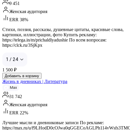
9 451
Женская аудитория
ERR 38%
Стихи, поэзия, рассказы, душевные цитаты, красивые слова,
картинки, иллюстрации, фото Купить рекламу:
https://telega.in/m/prichaldlyadushie По всем вопросам:
https://clck.ru/3SjKpx
1 / 24
1 500
₽
Добавить в корзину
Жизнь в дневниках | Литература
Max
31 742
Женская аудитория
ERR 22%
Лучшие мысли и дневниковые записи По рекламе:
https://max.ru/u/f9LHodD0cOJwa0qGGECoAGLPh114vWsfs3TM