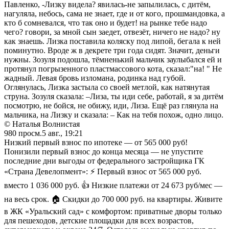
Павленко, -Лизку видела? явилась-не запылилась, с дитём,
нагуляла, небось, сама не знает, где и от кого, прошмандовка, а
кто б сомневался, что так оно и будет! на рынке тебе надо
чего? говори, за мной сын заедет, отвезёт, ничего не надо? ну
как знаешь. Лизка поставила коляску под липой, бегала к ней
поминутно. Вроде ж в декрете три года сидят. Значит, деньги
нужны. Зозуля подошла, тёмненький мальчик заулыбался ей и
протянул погрызенного пластмассового кота, сказал:"на! " Не
жадный. Левая бровь изломана, родинка над губой.
Оглянулась, Лизка застыла со своей метлой, как натянутая
струна. Зозуля сказала: –Лиза, ты иди себе, работай, я за дитём
посмотрю, не бойся, не обижу, иди, Лиза. Ещё раз глянула на
мальчика, на Лизку и сказала: – Как на тебя похож, одно лицо.
© Наталья Волнистая
980
просм.
5 авг., 19:21
Низкий первый взнос по ипотеке — от 565 000 руб!
Понизили первый взнос до конца месяца — не упустите
последние дни выгоды от федерального застройщика ГК
«Страна Девелопмент»: ⚡ Первый взнос от 565 000 руб.
вместо 1 036 000 руб. 👍 Низкие платежи от 24 673 руб/мес —
на весь срок. 🏠 Скидки до 700 000 руб. на квартиры. Живите
в ЖК «Уральский сад» с комфортом: приватные дворы только
для пешеходов, детские площадки для всех возрастов,