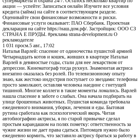
супермаркеты и охрана 24/7. Осталось несколько квартир по
акции — успейте: Записаться онлайн Изучите все условия
кредита (займа) на сайте в соответствующем разделе.
Оценивайте свои финансовые возможности и риски.
Финансовые услуги оказывает: ПАО Сбербанк. Проектная
декларация на сайте https://наш.дом.рф/. Застройщик: ООО СЗ
СТРАНА Е ПРУДЫ. #реклама strana-development.ru О
рекламодателе
1 031
просм.
5 авг., 17:02
Наталья Варлей: спасение от одиночества пушистой армией
Четырнадцать котов и кошек, живших в квартире Натальи
Варлей в девяностые годы, стали для нее лекарством от
депрессии. Кинематограф тогда рухнул. Знаменитая актриса
внезапно оказалась без ролей. По телевизионному опыту
знаю, как жестоко индустрия поступает со звездами: телефоны
просто замолкают, оставляя человека наедине с гнетущей
тишиной. Многие коллеги в такие моменты ломались. Варлей
нашла спасение в заботе о слабых. Она начала подбирать на
улице брошенных животных. Пушистая команда требовала
ежедневного внимания, уборки, лечения и еды. Бытовая
рутина сработала как психологический якорь. Читая
автобиографию актрисы, я по старой привычке сделал
простым карандашом на полях пометку: ответственность за
чужие жизни не дает права сдаться. Питомцев нужно было
ежедневно кормить, что заставило актрису браться за работу в