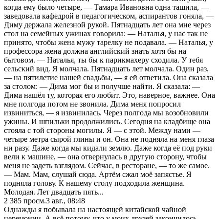
когда ему было четыре, — Тамара Ивановна одна тащила, —
заведовала кафедрой в педагогическом, аспирантов гоняла, —
Диму держала железной рукой. Пятнадцать лет она мне через
стол на семейных ужинах говорила: — Наталья, у нас так не
принято, чтобы жена мужу тарелку не подавала. — Наталья, у
профессора жена должна английский знать хотя бы на
бытовом. — Наталья, ты бы к парикмахеру сходила. У тебя
сельский вид. Я молчала. Пятнадцать лет молчала. Один раз,
— на пятилетие нашей свадьбы, — я ей ответила. Она сказала
за столом: — Дима мог бы и получше найти. Я сказала: —
Дима нашёл ту, которая его любит. Это, наверное, важнее. Она
мне полгода потом не звонила. Дима меня попросил
извиниться, — я извинилась. Через полгода мы возобновили
ужины. И шпильки продолжились. Сегодня на кладбище она
стояла с той стороны могилы. Я — с этой. Между нами —
четыре метра сырой глины и он. Она не подняла на меня глаза
ни разу. Даже когда мы кидали землю. Даже когда её под руки
вели к машине, — она отвернулась в другую сторону, чтобы
меня не задеть взглядом. Сейчас, в ресторане, — то же самое.
— Мам. Мам, слушай сюда. Артём сжал моё запястье. Я
подняла голову. К нашему столу подходила женщина.
Молодая. Лет двадцать пять...
2 385
просм.
3 авг., 08:48
Однажды я побывала на настоящей китайской чайной
церемонии. А всё потому, что у моих друзей закончилось