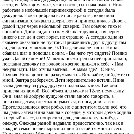
сегодня. Муж дома уже, ужин готов, сын накормлен. Нина
работала в небольшой парикмахерской и сегодня была
дежурная. Пока прибрала всё после работы, включила
сигнализацию, закрыла двери, вот и припозднилась. Дорога
домой идет через небольшой скверик. Там обычно тихо и
спокойно. Днём сидят на скамейках старушки, а вечером
никого нет, да и свет горит, не страшно. А сегодня одна из
скамеек оказалась не пустой. Прижавшись друг к другу, там
сидели дети, мальчик лет 9-10 и девочка лет пяти. Нина
сбавила шаг и подошла к ним. - Вы чего тут сидите? Поздно
уже! Давайте домой! Мальчик посмотрел на неё пристально,
погладил девочку по голове и крепче прижал к себе. - Нам
некуда идти. Нас отчим выгнал. - А мама где? - С ним.
Пьяная. Нина долго не раздумывала. - Вставайте, пойдёмте со
мной. Завтра разберемся. Дети нерешительно встали. Нина
взяла девочку за руку, другую подала мальчику. Так она
привела их домой. Всё объяснила мужу и 12-летнему сыну.
Они, зная её добрую душу, не стали много говорить, а
показали детям, где можно умыться, и посадили за стол.
Проголодавшиеся дети робко, но с аппетитом съели всё, что
им дали. Затем Нина вышла к соседке, у которой дочка ходила
в первый класс, и попросила для девочки какую-нибудь
одежду. Одежды разной надавали предостаточно, так как в
каждой семье после выросших детей остаётся много всего.
Нина выкупала Машеньку, так звали девочку, одела в чистую