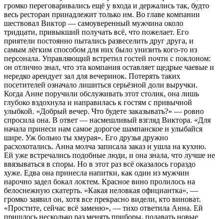
громко переговаривались ещё у входа и держались так, будто
весь ресторан принадлежит только им. Во главе компании
шествовал Виктор — самоуверенный мужчина около
тридцати, привыкший получать всё, что пожелает. Его
приятели постоянно пытались развеселить друг друга, и
самым лёгким способом для них было унизить кого-то из
персонала. Управляющий встретил гостей почти с поклоном:
он отлично знал, что эта компания оставляет щедрые чаевые и
нередко арендует зал для вечеринок. Потерять таких
посетителей означало лишиться серьёзной доли выручки.
Когда Анне поручили обслуживать этот столик, она лишь
глубоко вздохнула и направилась к гостям с привычной
улыбкой. «Добрый вечер. Что будете заказывать?» — ровно
спросила она. В ответ — насмешливый взгляд Виктора. «Для
начала принеси нам самое дорогое шампанское и улыбайся
шире. Уж больно ты хмурая». Его друзья дружно
расхохотались. Анна молча записала заказ и ушла на кухню.
Ей уже встречались подобные люди, и она знала, что лучше не
ввязываться в споры. Но в этот раз всё оказалось гораздо
хуже. Едва она принесла напитки, как один из мужчин
нарочно задел бокал локтем. Красное вино пролилось на
белоснежную скатерть. «Какая неловкая официантка», —
громко заявил он, хотя все прекрасно видели, кто виноват.
«Простите, сейчас всё заменю», — тихо ответила Анна. Ей
пришлось несколько раз менять приборы, подавать новые