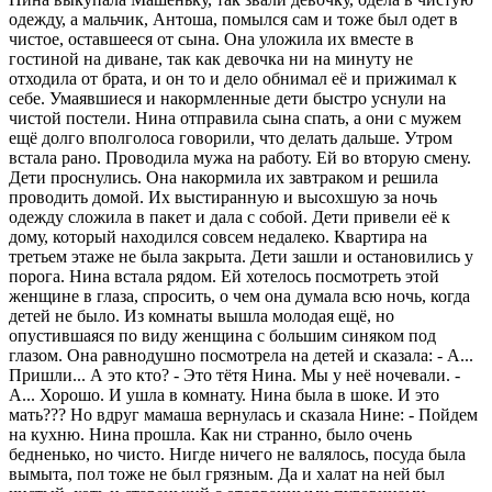
одежду, а мальчик, Антоша, помылся сам и тоже был одет в
чистое, оставшееся от сына. Она уложила их вместе в
гостиной на диване, так как девочка ни на минуту не
отходила от брата, и он то и дело обнимал её и прижимал к
себе. Умаявшиеся и накормленные дети быстро уснули на
чистой постели. Нина отправила сына спать, а они с мужем
ещё долго вполголоса говорили, что делать дальше. Утром
встала рано. Проводила мужа на работу. Ей во вторую смену.
Дети проснулись. Она накормила их завтраком и решила
проводить домой. Их выстиранную и высохшую за ночь
одежду сложила в пакет и дала с собой. Дети привели её к
дому, который находился совсем недалеко. Квартира на
третьем этаже не была закрыта. Дети зашли и остановились у
порога. Нина встала рядом. Ей хотелось посмотреть этой
женщине в глаза, спросить, о чем она думала всю ночь, когда
детей не было. Из комнаты вышла молодая ещё, но
опустившаяся по виду женщина с большим синяком под
глазом. Она равнодушно посмотрела на детей и сказала: - А...
Пришли... А это кто? - Это тётя Нина. Мы у неё ночевали. -
А... Хорошо. И ушла в комнату. Нина была в шоке. И это
мать??? Но вдруг мамаша вернулась и сказала Нине: - Пойдем
на кухню. Нина прошла. Как ни странно, было очень
бедненько, но чисто. Нигде ничего не валялось, посуда была
вымыта, пол тоже не был грязным. Да и халат на ней был