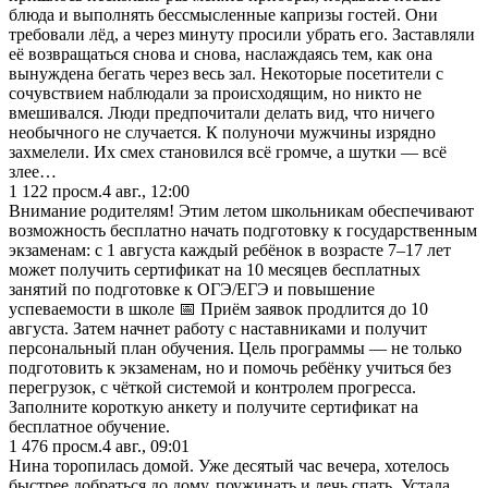
блюда и выполнять бессмысленные капризы гостей. Они
требовали лёд, а через минуту просили убрать его. Заставляли
её возвращаться снова и снова, наслаждаясь тем, как она
вынуждена бегать через весь зал. Некоторые посетители с
сочувствием наблюдали за происходящим, но никто не
вмешивался. Люди предпочитали делать вид, что ничего
необычного не случается. К полуночи мужчины изрядно
захмелели. Их смех становился всё громче, а шутки — всё
злее…
1 122
просм.
4 авг., 12:00
Внимание родителям! Этим летом школьникам обеспечивают
возможность бесплатно начать подготовку к государственным
экзаменам: с 1 августа каждый ребёнок в возрасте 7–17 лет
может получить сертификат на 10 месяцев бесплатных
занятий по подготовке к ОГЭ/ЕГЭ и повышение
успеваемости в школе 📅 Приём заявок продлится до 10
августа. Затем начнет работу с наставниками и получит
персональный план обучения. Цель программы — не только
подготовить к экзаменам, но и помочь ребёнку учиться без
перегрузок, с чёткой системой и контролем прогресса.
Заполните короткую анкету и получите сертификат на
бесплатное обучение.
1 476
просм.
4 авг., 09:01
Нина торопилась домой. Уже десятый час вечера, хотелось
быстрее добраться до дому, поужинать и лечь спать. Устала