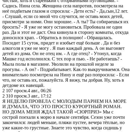
чистый, хоть и старенький с оторванными пуговицами. -
Садись. Нина села. Женщина села напротив, посмотрела на
неё подбитым глазом и спросила: - Дети есть? - Да,сын,12 лет.
- Слушай, если со мной что случится, не оставь моих детей,
присмотри за ними. Они хорошие. - А ты? Ты собираешься их
бросить? - Я уже не могу остановиться. Пробовала не один
раз. Да и этот не даст. Она кивнула в сторону комнаты, откуда
доносился храп. - Обратись в полицию! - Обращалась.
Посидит 15 суток, придет и изобьет ещё больше . Да и без
алкоголя я уже не могу . Я пью каждый день. А он выгоняет
детей из дома. Он не отец им. - А где отец? - Утонул, когда
Машке год исполнился. С тех пор и пью. - Не работаешь? -
Мыла полы в магазине. Уволили на прошлой неделе за
прогулы. - А он? - Подрабатывает. Как-то выкручиваемся. Она
внимательно посмотрела на Нину и ещё раз попросила: - Если
что, не оставь их, пожалуйста. Я вижу, ты добрая. Ну, хоть в
детдоме их навещай.
2 107
просм.
4 авг., 06:26
2 310
просм.
3 авг., 17:12
Я НЕДЕЛЮ ПРОВЕЛА С МОЛОДЫМ ПАРНЕМ НА МОРЕ
И ДУМАЛА, ЧТО ЭТО ПРОСТО КУРОРТНЫЙ РОМАН.
НО ДОМА МЕНЯ ЖДАЛ ТАКОЙ «СЮРПРИЗ» Мы с
сестрой поехали к морю в начале сентября. Сезон уже почти
закончился: людей меньше, пляжи пустее, вечера тёплые, но
уже какие-то грустные. Знаете это чувство, когда сидишь у