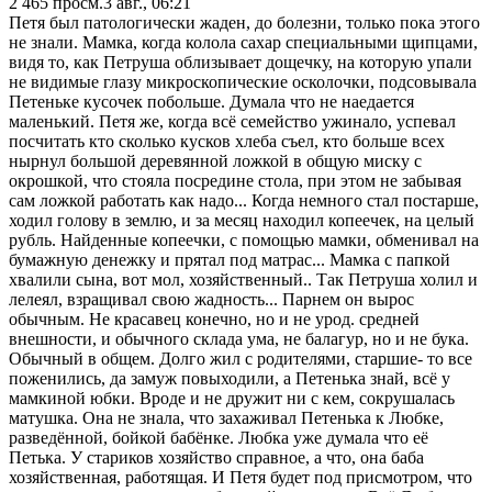
2 465
просм.
3 авг., 06:21
Петя был патологически жаден, до болезни, только пока этого
не знали. Мамка, когда колола сахар специальными щипцами,
видя то, как Петруша облизывает дощечку, на которую упали
не видимые глазу микроскопические осколочки, подсовывала
Петеньке кусочек побольше. Думала что не наедается
маленький. Петя же, когда всё семейство ужинало, успевал
посчитать кто сколько кусков хлеба съел, кто больше всех
нырнул большой деревянной ложкой в общую миску с
окрошкой, что стояла посредине стола, при этом не забывая
сам ложкой работать как надо... Когда немного стал постарше,
ходил голову в землю, и за месяц находил копеечек, на целый
рубль. Найденные копеечки, с помощью мамки, обменивал на
бумажную денежку и прятал под матрас... Мамка с папкой
хвалили сына, вот мол, хозяйственный.. Так Петруша холил и
лелеял, взращивал свою жадность... Парнем он вырос
обычным. Не красавец конечно, но и не урод. средней
внешности, и обычного склада ума, не балагур, но и не бука.
Обычный в общем. Долго жил с родителями, старшие- то все
поженились, да замуж повыходили, а Петенька знай, всё у
мамкиной юбки. Вроде и не дружит ни с кем, сокрушалась
матушка. Она не знала, что захаживал Петенька к Любке,
разведённой, бойкой бабёнке. Любка уже думала что её
Петька. У стариков хозяйство справное, а что, она баба
хозяйственная, работящая. И Петя будет под присмотром, что