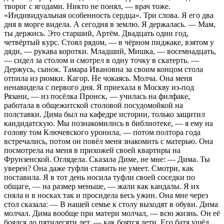
творог с ягодами. Никто не понял, — врач тоже.
«Индивидуальная особенность сердца». Три слова. Я его два
дня в морге видела. А сегодня в землю. Я держалась. — Мам,
ты держись. Это старший, Артём. Двадцать один год,
четвёртый курс. Стоял рядом, — в чёрном пиджаке, взятом у
дяди, — рукава коротки. Младший, Мишка, — восемнадцать,
— сидел за столом и смотрел в одну точку в скатерть. —
Держусь, сынок. Тамара Ивановна за своим концом стола
отпила из рюмки. Кагор. Не чокаясь. Молча. Она меня
ненавидела с первого дня. Я приехала в Москву из-под
Рязани, — из посёлка Пронск, — училась на филфаке,
работала в общежитской столовой посудомойкой на
полставки. Дима был на кафедре истории, только защитил
кандидатскую. Мы познакомились в библиотеке, — я ему на
голову том Ключевского уронила, — потом полтора года
встречались, потом он повёл меня знакомить с матерью. Она
посмотрела на меня в прихожей своей квартиры на
Фрунзенской. Оглядела. Сказала Диме, не мне: — Дима. Ты
уверен? Она даже туфли ставить не умеет. Смотри, как
поставила. Я в тот день носила туфли своей соседки по
общаге, — на размер меньше, — жали как кандалы. Я их
сняла и в носках так и просидела весь ужин. Она мне через
стол сказала: — В нашей семье к столу выходят в обуви. Дима
молчал. Дима вообще при матери молчал, — всю жизнь. Он её
боялся до пятидесяти лет, — как боятся дети. Его батя ушёл,