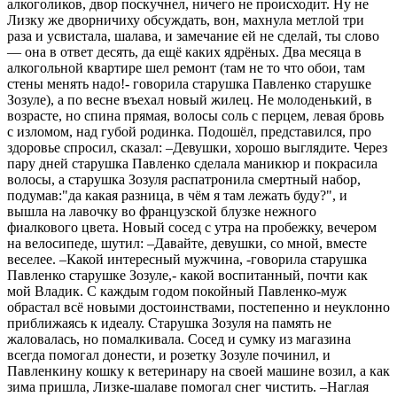
алкоголиков, двор поскучнел, ничего не происходит. Ну не
Лизку же дворничиху обсуждать, вон, махнула метлой три
раза и усвистала, шалава, и замечание ей не сделай, ты слово
— она в ответ десять, да ещё каких ядрёных. Два месяца в
алкогольной квартире шел ремонт (там не то что обои, там
стены менять надо!- говорила старушка Павленко старушке
Зозуле), а по весне въехал новый жилец. Не молоденький, в
возрасте, но спина прямая, волосы соль с перцем, левая бровь
с изломом, над губой родинка. Подошёл, представился, про
здоровье спросил, сказал: –Девушки, хорошо выглядите. Через
пару дней старушка Павленко сделала маникюр и покрасила
волосы, а старушка Зозуля распатронила смертный набор,
подумав:"да какая разница, в чём я там лежать буду?", и
вышла на лавочку во французской блузке нежного
фиалкового цвета. Новый сосед с утра на пробежку, вечером
на велосипеде, шутил: –Давайте, девушки, со мной, вместе
веселее. –Какой интересный мужчина, -говорила старушка
Павленко старушке Зозуле,- какой воспитанный, почти как
мой Владик. С каждым годом покойный Павленко-муж
обрастал всё новыми достоинствами, постепенно и неуклонно
приближаясь к идеалу. Старушка Зозуля на память не
жаловалась, но помалкивала. Сосед и сумку из магазина
всегда помогал донести, и розетку Зозуле починил, и
Павленкину кошку к ветеринару на своей машине возил, а как
зима пришла, Лизке-шалаве помогал снег чистить. –Наглая