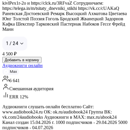
kivlPex1r-2o и https://clck.ru/3RFvaZ Сотрудничаем:
https://telega.in/m/tsitaty_dnevniki_stikhi https://vk.cc/cUAKaQ
Раневская Достоевский Ремарк Высоцкий Ахматова Цветаева
Юнг Толстой Поэзия Гоголь Бродский Жванецкий Задорнов
Кафка Шекспир Тарковский Пастернак Набоков Гессе Фрейд
Манн
1 / 24
4 500
₽
Добавить в корзину
Аудиокниги онлайн
Max
6 641
Смешанная аудитория
ERR 12%
Аудиокниги слушать онлайн бесплатно Сайт:
www.audiobook24.ru ОК: ok.ru/audiobook24 Группа ВК:
vk.com/24audiobooks Аудиокниги в MAX: max.ru/abook24
Канал создан 15.04.2026 г. 1000 подписчиков - 29.04.2026 5000
подписчиков - 04.07.2026