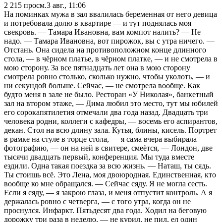
2 215
просм.
3 авг., 11:06
На поминках мужа в зал ввалилась беременная от него девица
и потребовала долю в квартире — и тут поднялась моя
свекровь. — Тамара Ивановна, вам компот налить? — Не
надо. — Тамара Ивановна, вот пирожок, вы с утра ничего. —
Отстань. Она сидела на противоположном конце длинного
стола, — в чёрном платье, в чёрном платке, — и не смотрела в
мою сторону. За все пятнадцать лет она в мою сторону
смотрела ровно столько, сколько нужно, чтобы уколоть, — и
ни секундой больше. Сейчас, — не смотрела вообще. Как
будто меня в зале не было. Ресторан «У Николая», банкетный
зал на втором этаже, — Дима любил это место, тут мы юбилей
его сорокапятилетия отмечали два года назад. Двадцать три
человека родни, коллеги с кафедры, — восемь его аспирантов,
декан. Стол на всю длину зала. Кутья, блины, кисель. Портрет
в рамке на стуле в торце стола, — я сама вчера выбирала
фотографию, — он на ней в свитере, смеётся, — Лондон, две
тысячи двадцать первый, конференция. Мы туда вместе
ездили. Одна такая поездка за всю жизнь. — Наташ, ты сядь.
Ты стоишь всё. Это Лена, моя двоюродная. Единственная, кто
вообще ко мне обращался. — Сейчас сяду. Я не могла сесть.
Если я сяду, — я закрою глаза, и меня отпустит контроль. А я
держалась ровно с четверга, — с того утра, когда он не
проснулся. Инфаркт. Пятьдесят два года. Ходил на беговую
дорожку три раза в неделю, — не курил, не пил, ел один