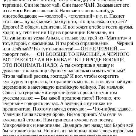
терпение. Они не пьют чай. Они пьют ЧАЙ. Заказывают его
из самого Китая с оказией. Называется он как-нибудь
многообещающе — «золотой», «столетний» и т. п. Пахнет
этот чай... ну как может пахнуть то, что пролежало сто лет?
Дорого! В общем, ценители. И вот ходят к тебе в гости друзья,
ходят, а у тебя нет ни Шу из провинции Юньнань, ни
Тегуаньиня из уезда Аньси, а только эрл грей из «Магнита» и
тот, второй, с жасмином. И ты робко спрашиваешь: — Чёрный
или зелёный? Что тут начинается! — ОН НЕ ЧЕРНЫЙ, —
говорят тебе, — ОН ВООБЩЕ-ТО КРАСНЫЙ, А ЧЕРНОГО
ВОТ ТАКОГО ЧАЯ НЕ БЫВАЕТ В ПРИРОДЕ ВООБЩЕ.
ЭТО ПОНИМАТЬ НАДО! А ты смотришь в чашку и
думаешь: с каких пор чёрное у нас нельзя назвать чёрным?
Что за чайный расизм, господа? И вот, чтобы сократить
культурную пропасть, отправились мы на настоящую чайную
церемонию в настоящую китайскую чайную. Где мальчик
Саша с татуировками-иероглифами спросил на чистом
русском языке: — Вы какой предпочитаете? Помню, что
«чёрный» говорить нельзя. А зелёный я ну никак не
предпочитаю. Поэтому наугад отвечаю: — Что-нибудь эдакое.
Мальчик Саша вскинул бровь. Вызов принят. Мы сели за
кукольный столик. Нам принесли кукольную посуду.
Микрочайник и нанопиалы. Двадцать лет назад моя Барби всё
бы за такие отдала. Но пить из нанопиал полагалось взрослым