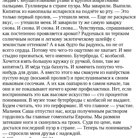
людям с внушительными ртами и крупногабаритными
пальцами. Гулливеры в стране пуэра. Мы заварили. Выпили.
Кипяток из нанопиалы испарился на подлёте ко рту. — Это
только первый пролив, — утешили меня. — Еще не раскрылся
вкус, — утешили меня. И заварили ту же самую заварку
снова. И снова. И снова. И снова.... Чувствуешь, спрашивают,
как постепенно проявляется аромат? Радуешься ли терпким
солнечным нотам и легкому экзотическому шлейфу с
землистым оттенком? А я как будто бы радуюсь, но не от
всего сердца. Потому что чего-то ощутимо не хватает. И мне
стыдно признаться, чего именно. Бутерброда. С колбасой.
Хочется взять большую кружку (с ручкой, блин, там же
кипяток!). И мёда туда бахнуть. И хомячить попутно что-
нибудь для души. А вместо этого мы смакуем из напёрстков
пустую воду (восьмой пролив!) и прислушиваемся к своим
языковым сосочкам. А их как ошпарило в самом начале, так
они и не показывают ничего кроме профилактики. Нет, если
воспринимать это как высокое искусство — сто процентов
понимания. В музее тоже бутерброды с колбасой не выдают.
Будем считать, что это перформанс. И что главное — участие.
Мальчик Саша отпустил нас, когда полученным раствором
гордились бы главные гомеопаты Европы. Мы размяли
затекшие ноги и скинулись на троих. Судя по цене, нам
достался последний пуэр в стране. — Теперь ты понимаешь?
— спросили меня друзья с надеждой.