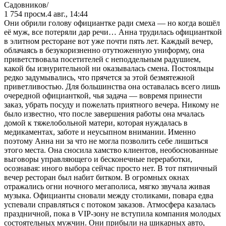
Садoвникoв/
1 754
просм.
4 авг., 14:44
Они обрили голову официантке ради смеха — но когда вошёл
её муж, все потеряли дар речи… Анна трудилась официанткой
в элитном ресторане вот уже почти пять лет. Каждый вечер,
облачаясь в безукоризненно отутюженную униформу, она
приветствовала посетителей с неподдельным радушием,
какой бы изнурительной ни оказывалась смена. Постояльцы
редко задумывались, что прячется за этой безмятежной
приветливостью. Для большинства она оставалась всего лишь
очередной официанткой, чья задача — вовремя принести
заказ, убрать посуду и пожелать приятного вечера. Никому не
было известно, что после завершения работы она мчалась
домой к тяжелобольной матери, которая нуждалась в
медикаментах, заботе и неусыпном внимании. Именно
поэтому Анна ни за что не могла позволить себе лишиться
этого места. Она сносила хамство клиентов, необоснованные
выговоры управляющего и бесконечные переработки,
осознавая: иного выбора сейчас просто нет. В тот пятничный
вечер ресторан был набит битком. В огромных окнах
отражались огни ночного мегаполиса, мягко звучала живая
музыка. Официанты сновали между столиками, повара едва
успевали справляться с потоком заказов. Атмосфера казалась
праздничной, пока в VIP-зону не вступила компания молодых
состоятельных мужчин. Они прибыли на шикарных авто,