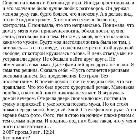
Сидели на камнях и болтали до утра. Иногда просто молчали,
и это молчание было лучше любых разговоров. Он держал
меня за руку так, будто боялся, что я исчезну. А я делала вид,
что всё под контролем. Хотя ничего уже не было под
контролем. Я понимала, что это неправильно. Понимала, что
дома у меня муж, привычная жизнь, обязанности, кухня,
счета, разговоры ни о чём. Но там, у моря, всё это казалось
каким-то чужим. Будто моя настоящая жизнь была не там, а
вот здесь — в его взгляде, в солёном ветре и в этой дурацкой
свободе, от которой кружилась голова. В день отъезда мы не
устраивали драму. Не обещали найти друг друга. Не
обменялись номерами. Даже фамилий друг друга не знали. Я
сама так решила. Сказала себе: «Пусть останется красивым
воспоминанием. Без продолжения. Без грязи. Без
последствий». В поезде домой я почти убедила себя, что всё
правильно. Что это был просто курортный роман. Маленькая
ошибка, о которой никто никогда не узнает. Я вернулась
домой вечером. Открыла дверь своим ключом, поставила
сумку в прихожей и уже хотела позвать мужа. Но он стоял
прямо передо мной. Бледный. Злой. С телефоном в руке. А на
экране было фото. Фото, где я стою на ночном пляже рядом с
тем самым парнем. И подпись под ним была такая, что у меня
ноги стали ватными…
2 087
просм.
3 авг., 12:24
Кто помнит?