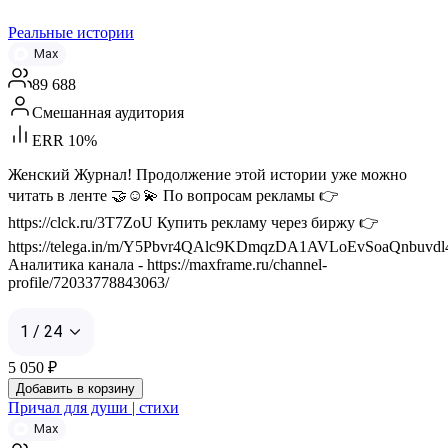
Реальные истории
Max
89 688
Смешанная аудитория
ERR 10%
Женский Журнал! Продолжение этой истории уже можно
читать в ленте 🤝☺️💫 По вопросам рекламы 👉
https://clck.ru/3T7ZoU Купить рекламу через биржу 👉
https://telega.in/m/Y5Pbvr4QAlc9KDmqzDA1AVLoEvSoaQnbuvd
Аналитика канала - https://maxframe.ru/channel-
profile/72033778843063/
1 / 24
5 050
₽
Добавить в корзину
Причал для души | стихи
Max