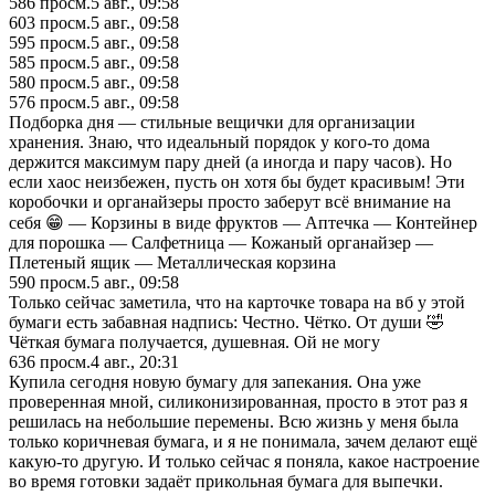
586
просм.
5 авг., 09:58
603
просм.
5 авг., 09:58
595
просм.
5 авг., 09:58
585
просм.
5 авг., 09:58
580
просм.
5 авг., 09:58
576
просм.
5 авг., 09:58
Подборка дня — стильные вещички для организации
хранения. Знаю, что идеальный порядок у кого-то дома
держится максимум пару дней (а иногда и пару часов). Но
если хаос неизбежен, пусть он хотя бы будет красивым! Эти
коробочки и органайзеры просто заберут всё внимание на
себя 😁 — Корзины в виде фруктов — Аптечка — Контейнер
для порошка — Салфетница — Кожаный органайзер —
Плетеный ящик — Металлическая корзина
590
просм.
5 авг., 09:58
Только сейчас заметила, что на карточке товара на вб у этой
бумаги есть забавная надпись: Честно. Чётко. От души 🤣
Чёткая бумага получается, душевная. Ой не могу
636
просм.
4 авг., 20:31
Купила сегодня новую бумагу для запекания. Она уже
проверенная мной, силиконизированная, просто в этот раз я
решилась на небольшие перемены. Всю жизнь у меня была
только коричневая бумага, и я не понимала, зачем делают ещё
какую-то другую. И только сейчас я поняла, какое настроение
во время готовки задаёт прикольная бумага для выпечки.