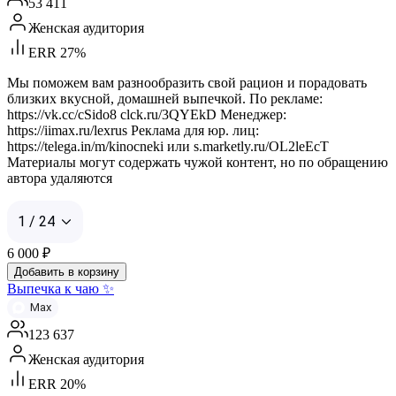
53 411
Женская аудитория
ERR 27%
Мы поможем вам разнообразить свой рацион и порадовать
близких вкусной, домашней выпечкой. По рекламе:
https://vk.cc/cSido8 clck.ru/3QYEkD Менеджер:
https://iimax.ru/lexrus Реклама для юр. лиц:
https://telega.in/m/kinocneki или s.marketly.ru/OL2leEcT
Материалы могут содержать чужой контент, но по обращению
автора удаляются
1 / 24
6 000
₽
Добавить в корзину
Выпечка к чаю ✨
Max
123 637
Женская аудитория
ERR 20%