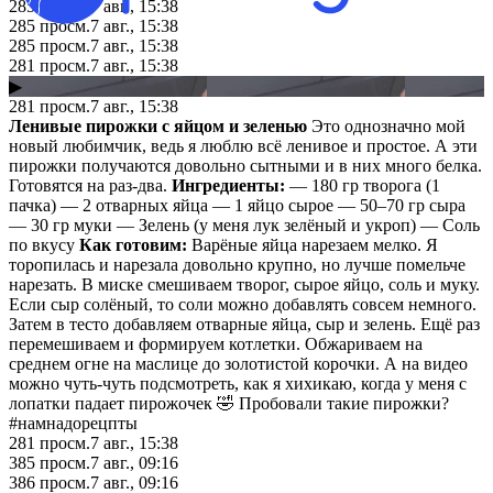
285
просм.
7 авг., 15:38
285
просм.
7 авг., 15:38
285
просм.
7 авг., 15:38
281
просм.
7 авг., 15:38
▶
281
просм.
7 авг., 15:38
Ленивые пирожки с яйцом и зеленью
Это однозначно мой
новый любимчик, ведь я люблю всё ленивое и простое. А эти
пирожки получаются довольно сытными и в них много белка.
Готовятся на раз-два.
Ингредиенты:
— 180 гр творога (1
пачка) — 2 отварных яйца — 1 яйцо сырое — 50–70 гр сыра
— 30 гр муки — Зелень (у меня лук зелёный и укроп) — Соль
по вкусу
Как готовим:
Варёные яйца нарезаем мелко. Я
торопилась и нарезала довольно крупно, но лучше помельче
нарезать. В миске смешиваем творог, сырое яйцо, соль и муку.
Если сыр солёный, то соли можно добавлять совсем немного.
Затем в тесто добавляем отварные яйца, сыр и зелень. Ещё раз
перемешиваем и формируем котлетки. Обжариваем на
среднем огне на маслице до золотистой корочки. А на видео
можно чуть-чуть подсмотреть, как я хихикаю, когда у меня с
лопатки падает пирожочек 🤣 Пробовали такие пирожки?
#намнадорецпты
281
просм.
7 авг., 15:38
385
просм.
7 авг., 09:16
386
просм.
7 авг., 09:16