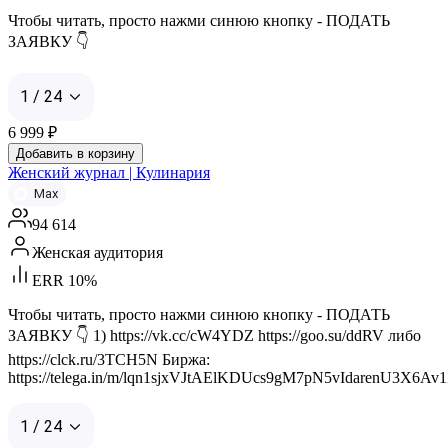
Чтобы читать, просто нажми синюю кнопку - ПОДАТЬ
ЗАЯВКУ 👇
1 / 24
6 999
₽
Добавить в корзину
Женский журнал | Кулинария
Max
94 614
Женская аудитория
ERR 10%
Чтобы читать, просто нажми синюю кнопку - ПОДАТЬ
ЗАЯВКУ 👇 1) https://vk.cc/cW4YDZ https://goo.su/ddRV либо
https://clck.ru/3TCH5N Биржа:
https://telega.in/m/lqn1sjxVJtAElKDUcs9gM7pN5vIdarenU3X6Av
1 / 24