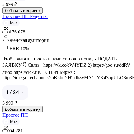
2 999
₽
Добавить в корзину
Простые ПП Рецепты
Max
176 078
Женская аудитория
ERR 10%
Чтобы читать, просто нажми синюю кнопку - ПОДАТЬ
ЗАЯВКУ 👇 Связь - https://vk.cc/cW4YDZ 2) https://goo.su/ddRV
либо https://clck.ru/3TCH5N Биржа :
https://telega.in/channels/shKkbeYHTdh8vMA1tiYK43upULO3m8E
1 / 24
3 999
₽
Добавить в корзину
Простое ПП
Max
54 281