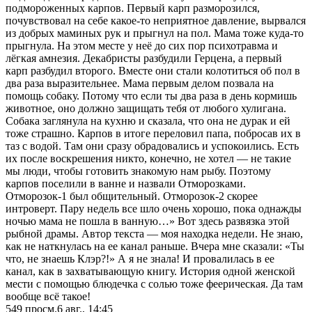
подмороженных карпов. Первый карп разморозился,
почувствовал на себе какое-то неприятное давление, вырвался
из добрых маминых рук и прыгнул на пол. Мама тоже куда-то
прыгнула. На этом месте у неё до сих пор психотравма и
лёгкая амнезия. Декабристы разбудили Герцена, а первый
карп разбудил второго. Вместе они стали колотиться об пол в
два раза выразительнее. Мама первым делом позвала на
помощь собаку. Потому что если ты два раза в день кормишь
животное, оно должно защищать тебя от любого хулигана.
Собака заглянула на кухню и сказала, что она не дурак и ей
тоже страшно. Карпов в итоге переловил папа, побросав их в
таз с водой. Там они сразу обрадовались и успокоились. Есть
их после воскрешения никто, конечно, не хотел — не такие
мы люди, чтобы готовить знакомую нам рыбу. Поэтому
карпов поселили в ванне и назвали Отморозками.
Отморозок-1 был общительный. Отморозок-2 скорее
интроверт. Пару недель все шло очень хорошо, пока однажды
ночью мама не пошла в ванную…» Вот здесь развязка этой
рыбной драмы. Автор текста — моя находка недели. Не знаю,
как не наткнулась на ее канал раньше. Вчера мне сказали: «Ты
что, не знаешь Клэр?!» А я не знала! И провалилась в ее
канал, как в захватывающую книгу. История одной женской
мести с помощью блюдечка с солью тоже феерическая. Да там
вообще всё такое!
549
просм.
6 авг., 14:45