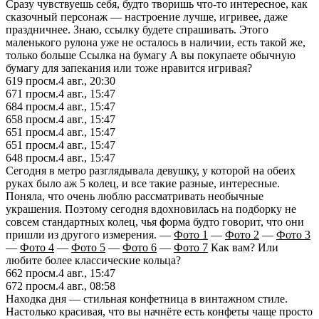
Сразу чувствуешь себя, будто творишь что-то интересное, как
сказочный персонаж — настроение лучше, игривее, даже
праздничнее. Знаю, ссылку будете спрашивать. Этого
маленького рулона уже не осталось в наличии, есть такой же,
только больше Ссылка на бумагу А вы покупаете обычную
бумагу для запекания или тоже нравится игривая?
619
просм.
4 авг., 20:30
671
просм.
4 авг., 15:47
684
просм.
4 авг., 15:47
658
просм.
4 авг., 15:47
651
просм.
4 авг., 15:47
651
просм.
4 авг., 15:47
648
просм.
4 авг., 15:47
Сегодня в метро разглядывала девушку, у которой на обеих
руках было аж 5 колец, и все такие разные, интересные.
Поняла, что очень люблю рассматривать необычные
украшения. Поэтому сегодня вдохновилась на подборку не
совсем стандартных колец, чья форма будто говорит, что они
пришли из другого измерения. —
Фото 1
—
Фото 2
—
Фото 3
—
Фото 4
—
Фото 5
—
Фото 6
—
Фото 7
Как вам? Или
любите более классические кольца?
662
просм.
4 авг., 15:47
672
просм.
4 авг., 08:58
Находка дня — стильная конфетница в винтажном стиле.
Настолько красивая, что вы начнёте есть конфеты чаще просто