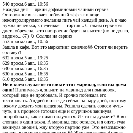
540
просм.
6 авг., 10:56
Находка дня — яркий дофаминовый чайный сервиз
Осторожно: вызывает побочный эффект в виде
неконтролируемого желания пить чай каждый день. А к чаю
нужна печенька, к печеньке — тортик... С таким сервизом
диета обречена, зато настроение будет на высоте (но не долго,
видимо... 🤣) 📎 Ссылка на сервиз
553
просм.
6 авг., 10:56
Зашла в кафе. Вот это маркетинг конечно😂 Стоит ли верить
составу?!
632
просм.
5 авг., 19:25
629
просм.
5 авг., 16:35
630
просм.
5 авг., 16:35
630
просм.
5 авг., 16:35
610
просм.
5 авг., 16:35
Ни в коем случае не готовьте этот маринад, если вы дома
одни!
Наткнулась я, значит, на маринад для помидорок,
который еще не пробовала. И срочно побежала его
тестировать. Андрей в отъезде сейчас на пару дней, поэтому
некому доедать мои шедевры. Решила сделать совсем чуть-
чуть, и в процессе готовки еще и огурчиков закинула,
попробовать, как с ними получится. И что вы думаете? Я все
слопала в один заход. А маринад еще остался, и я опять туда
закинула овощей, жду вторую партию уже. Это невозможно
вкусно, я не могу остановиться 😭 Жду уже скорее Андрея,