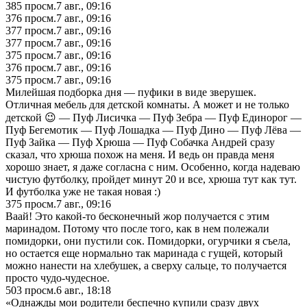
385
просм.
7 авг., 09:16
376
просм.
7 авг., 09:16
377
просм.
7 авг., 09:16
377
просм.
7 авг., 09:16
375
просм.
7 авг., 09:16
376
просм.
7 авг., 09:16
375
просм.
7 авг., 09:16
Милейшая подборка дня — пуфики в виде зверушек.
Отличная мебель для детской комнаты. А может и не только
детской 😉 — Пуф Лисичка — Пуф Зебра — Пуф Единорог —
Пуф Бегемотик — Пуф Лошадка — Пуф Дино — Пуф Лёва —
Пуф Зайка — Пуф Хрюша — Пуф Собачка Андрей сразу
сказал, что хрюша похож на меня. И ведь он правда меня
хорошо знает, я даже согласна с ним. Особенно, когда надеваю
чистую футболку, пройдет минут 20 и все, хрюша тут как тут.
И футболка уже не такая новая :)
375
просм.
7 авг., 09:16
Ваай! Это какой-то бесконечный жор получается с этим
маринадом. Потому что после того, как в нем полежали
помидорки, они пустили сок. Помидорки, огурчики я съела,
но остается еще нормально так маринада с гущей, который
можно нанести на хлебушек, а сверху сальце, то получается
просто чудо-чудесное.
503
просм.
6 авг., 18:18
«Однажды мои родители беспечно купили сразу двух