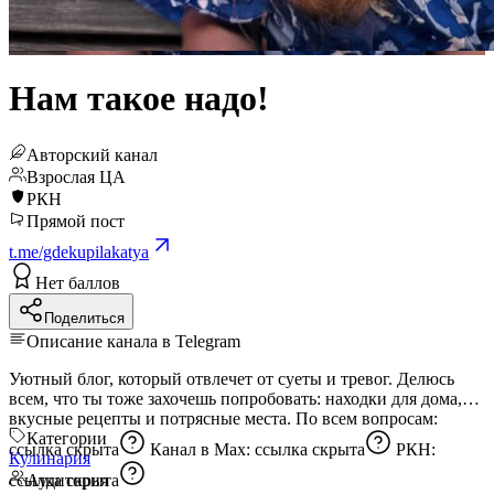
Нам такое надо!
Авторский канал
Взрослая ЦА
РКН
Прямой пост
t.me/gdekupilakatya
Нет баллов
Поделиться
Описание канала в Telegram
Уютный блог, который отвлечет от суеты и тревог. Делюсь
всем, что ты тоже захочешь попробовать: находки для дома,
вкусные рецепты и потрясные места. По всем вопросам:
Категории
ссылка скрыта
Канал в Max:
ссылка скрыта
РКН:
Кулинария
ссылка скрыта
Аудитория