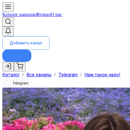
Каталог каналов
Журнал
О нас
Добавить канал
Каталог
/
Все каналы
/
Telegram
/
Нам такое надо!
Telegram