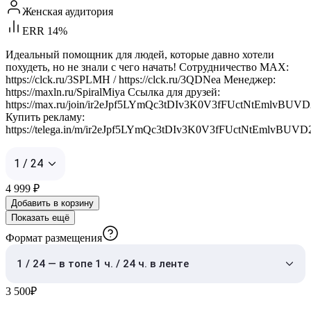
Женская аудитория
ERR 14%
Идеальный помощник для людей, которые давно хотели
похудеть, но не знали с чего начать! Сотрудничество MAX:
https://clck.ru/3SPLMH / https://clck.ru/3QDNea Менеджер:
https://maxln.ru/SpiralMiya Ссылка для друзей:
https://max.ru/join/ir2eJpf5LYmQc3tDIv3K0V3fFUctNtEmlvBUV
Купить рекламу:
https://telega.in/m/ir2eJpf5LYmQc3tDIv3K0V3fFUctNtEmlvBUV
1 / 24
4 999
₽
Добавить в корзину
Показать ещё
Формат размещения
1 / 24 — в топе 1 ч. / 24 ч. в ленте
3 500
₽