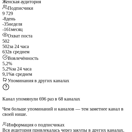
Женская аудитория
Подписчики
9 729
-8
день
-35
неделя
-161
месяц
Охват поста
502
502
за 24 часа
632
в среднем
Вовлечённость
5,2%
5,2%
за 24 часа
9,1%
в среднем
Упоминания в других каналах
Канал упомянули
696
раз
в
68
каналах
Чем больше упоминаний и каналов — тем заметнее канал в
своей нише.
Информация о подписчиках
Вся аудитория привлекалась через закупы в других каналах.