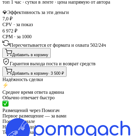
топ 1 час
·
сутки в ленте
· цена напрямую от автора
💎
Эффективность за эти деньги
7,0
₽
CPV · за показ
6 972
₽
CPM · за 1000
Пересчитывается от формата и охвата
502
/
24ч
Добавить в корзину
Гарантия выхода поста и возврат средств
Добавить в корзину
·
3 500
₽
Надёжность сделки
Среднее время ответа админа
Обычно отвечает быстро
Размещений через Помогач
Первое размещение — за вами
Посты в канале
Нам такое надо!
Telegram
· канал