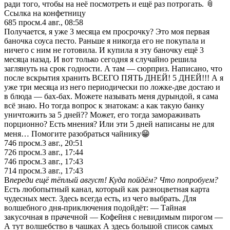
ради того, чтобы на неё посмотреть и ещё раз потрогать. 📎
Ссылка на конфетницу
685
просм.
4 авг., 08:58
Получается, я уже 3 месяца ем просрочку? Это моя первая
баночка соуса песто. Раньше я никогда его не покупала и
ничего с ним не готовила. И купила я эту баночку ещё 3
месяца назад. И вот только сегодня я случайно решила
заглянуть на срок годности. А там — сюрприз. Написано, что
после вскрытия хранить ВСЕГО ПЯТЬ ДНЕЙ! 5 ДНЕЙ!!! А я
уже три месяца из него периодически по ложке-две достаю и
в блюда — бах-бах. Можете называть меня дурындой, я сама
всё знаю. Но тогда вопрос к знатокам: а как такую банку
уничтожить за 5 дней?? Может, его тогда замораживать
порционно? Есть мнения? Или эти 5 дней написаны не для
меня… Помогите разобраться чайнику😁
746
просм.
3 авг., 20:51
726
просм.
3 авг., 17:44
746
просм.
3 авг., 17:43
714
просм.
3 авг., 17:43
В
переди ещё тёплый август! Куда пойдём? Что попробуем?
Есть любопытный канал, который как разноцветная карта
чудесных мест. Здесь всегда есть, из чего выбрать. Для
волшебного дня-приключения подойдёт: — Тайная
закусочная в прачечной — Кофейня с невидимым пирогом —
А тут волшебство в чашках
А здесь большой список самых