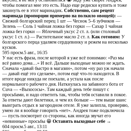
чтобы помогал мне это есть. Надо еще редиски купить и тоже
закинуть ее в этот маринадик.
Собственно, сам рецепт
маринада (пропорции примерно на полкило овощей):
—
Свежий болгарский перец 1 шт — Чеснок 5–6 зубчиков —
Зелень — Соль 1 чайная ложка без горки — Сахар 1 чайная
ложка без горки — Яблочный уксус 2 ст. л. (или столовый
уксус 1 ст. л.) — Растительное масло 2 ст. л.
Как готовим:
У
болгарского перца удаляем сердцевинку и режем на несколько
кусков.
595
просм.
5 авг., 16:35
У нас есть фраза, после которой я уже всё понимаю: «Раз мы
всё равно дома…» И всё. Дальше выходные можно не ждать.
Сначала «давай быстро в магазин», потом «ну раз уж начали
— давай ещё это сделаем», потом ещё что-то находится. В
итоге вроде никуда не поехали, а устала как после
нормального рабочего дня. Наткнулась на забавного бота от
Cuva — «Выхососы». Там каждый день тебе пишут с
просьбами, и надо ответить так, чтобы тебя оставили в покое.
За ответы дают билетики, и чем их больше — тем выше шанс
выиграть отдых в загородном отеле. Я уже залипла, проверяю,
умею ли я вообще говорить «нет». Андрея тоже подключила
— пусть посмотрит со стороны, как иногда звучат его
«невинные» просьбы 😁
Оставить выходные себе →
604
просм.
5 авг., 13:11