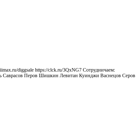
iimax.ru/diggsale https://clck.ru/3QxNG7 Сотрудничаем:
рубель Саврасов Перов Шишкин Левитан Куинджи Васнецов Серов