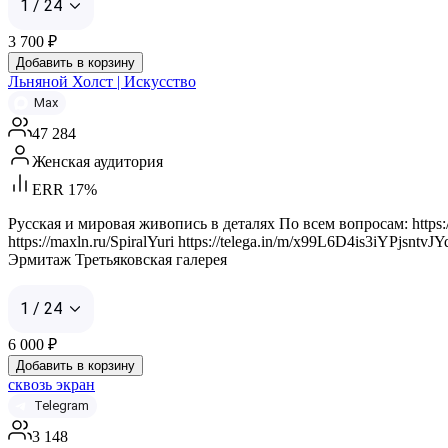
1 / 24
3 700
₽
Добавить в корзину
Льняной Холст | Искусство
Max
47 284
Женская аудитория
ERR 17%
Русская и мировая живопись в деталях По всем вопросам: https://
https://maxln.ru/SpiralYuri https://telega.in/m/x99L6D4is3i
Эрмитаж Третьяковская галерея
1 / 24
6 000
₽
Добавить в корзину
сквозь экран
Telegram
3 148