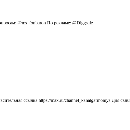
опросам: @ms_fonbaron По peклaме: @Diggsale
ласительная ссылка https://max.ru/channel_kanalgarmoniya Для св