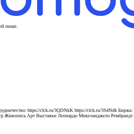
ей нише.
ичество: https://clck.ru/3QDNkK https://clck.ru/3S4Ndk Биржа: ht
тр Живопись Арт Выставки Леонардо Микеланджело Рембрандт