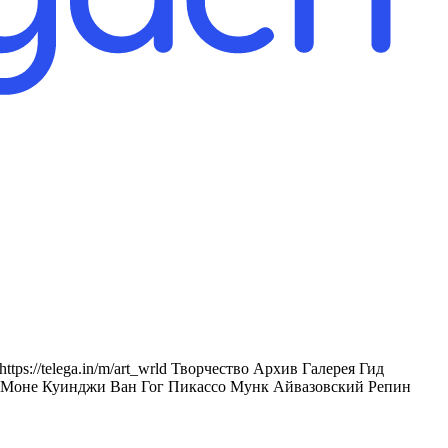
tps://telega.in/m/art_wrld Творчество Архив Галерея Гид
 Моне Куинджи Ван Гог Пикассо Мунк Айвазовский Репин