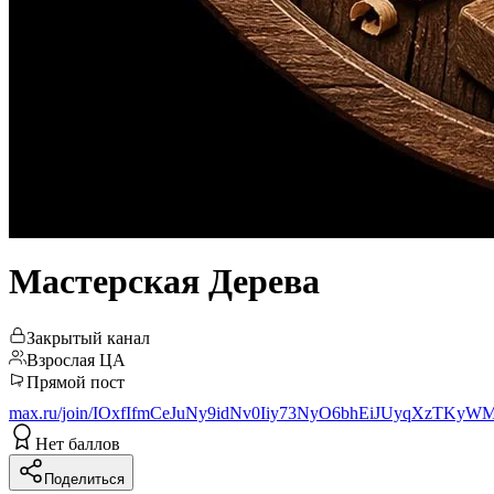
Мастерская Дерева
Закрытый канал
Взрослая ЦА
Прямой пост
max.ru/join/IOxfIfmCeJuNy9idNv0Iiy73NyO6bhEiJUyqXzTKyW
Нет баллов
Поделиться