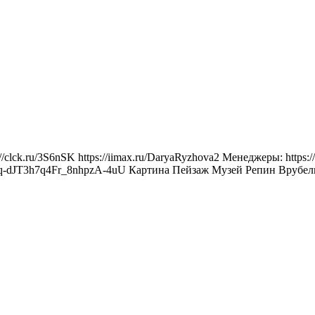
clck.ru/3S6nSK https://iimax.ru/DaryaRyzhova2 Менеджеры: https://
YPjsntvJYq-dJT3h7q4Fr_8nhpzA-4uU Картина Пейзаж Музей Репин В