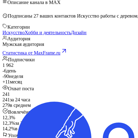
Описание канала в MAX
Категории
Искусство
Хобби и деятельность
Дизайн
Аудитория
Мужская аудитория
Статистика от MaxFrame.ru
Подписчики
1 962
-6
день
-90
неделя
+11
месяц
Охват поста
241
241
за 24 часа
279
в среднем
Вовлечённость
12,3%
12,3%
за 24 часа
14,2%
в среднем
Упоминания в других каналах