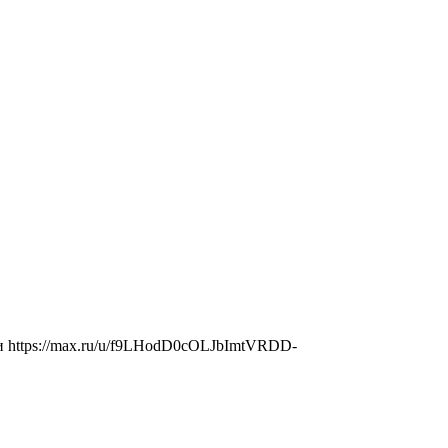
язи https://max.ru/u/f9LHodD0cOLJbImtVRDD-