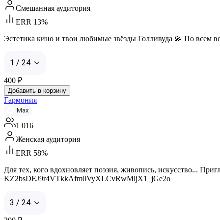
Смешанная аудитория
ERR 13%
Эстетика кино и твои любимые звёзды Голливуда 💫 По всем в
1 / 24
400
₽
Добавить в корзину
Гармония
Max
1 016
Женская аудитория
ERR 58%
Для тех, кого вдохновляет поэзия, живопись, искусство... Приг
KZ2bsDEJ9r4VTkkAfm0VyXLCvRwMljX1_jGe2o
3 / 24