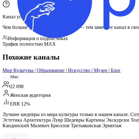
Канал упомянули
173
раза
в
87
каналах
Чем больше упоминаний и каналов — тем заметнее канал в сво
Информация о подписчиках
Трафик полностью MAX
Похожие каналы
Мир Культуры | Образование | Искусство | Музеи | Блог
Max
22 098
Женская аудитория
ERR 12%
Лучшие шедевры из мира культуры только в нашем канале. Сотрудн
Эстетика Архитектура Лувр Шедевры Картины Экскурсии Теа
Кандинский Малевич Брюллов Третьяковская Эрмитаж