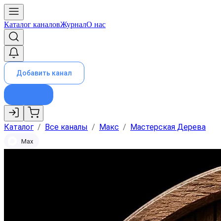
Каталог каналов
Журнал
О нас
Добавить канал
Каталог
/
Все каналы
/
Макс
/
Мастерская Дерева
Max