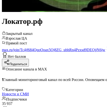
Локатор.рф
Закрытый канал
Взрослая ЦА
Прямой пост
max.ru/join/Tc4jf684QqoOoax5Oj8ZG_ubhRn4Pzxsd9DEOjjN6jw
Нет баллов
Поделиться
Описание канала в MAX
Категории
Новости и СМИ
Подписчики
35 937