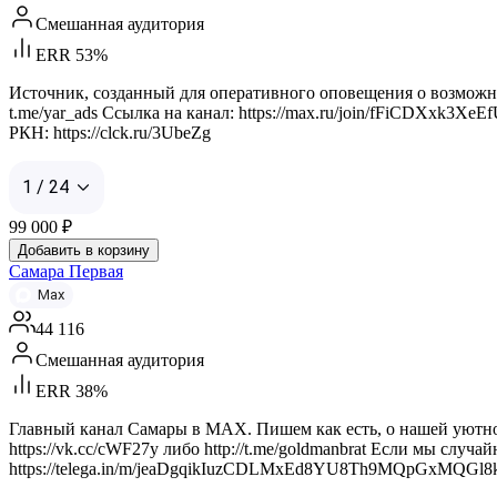
Смешанная аудитория
ERR 53%
Источник, созданный для оперативного оповещения о возможных
t.me/yar_ads Ссылка на канал: https://max.ru/join/fFiCDXxk3XeE
РКН: https://clck.ru/3UbeZg
1 / 24
99 000
₽
Добавить в корзину
Самара Первая
Max
44 116
Смешанная аудитория
ERR 38%
Главный канал Самары в MAX. Пишем как есть, о нашей уютной 
https://vk.cc/cWF27y либо http://t.me/goldmanbrat Если мы случ
https://telega.in/m/jeaDgqikIuzCDLMxEd8YU8Th9MQpGxMQGl