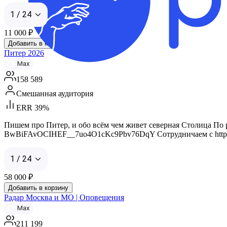
1 / 24
11 000
₽
Добавить в корзину
Питер 2026
Max
158 589
Смешанная аудитория
ERR 39%
Пишем про Питер, и обо всём чем живет северная Столица По рекла
BwBiFAvOCIHEF__7uo4O1cKc9Pbv76DqY Сотрудничаем с https://max
1 / 24
58 000
₽
Добавить в корзину
Радар Москва и МО | Оповещения
Max
211 199