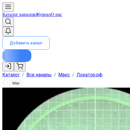
Каталог каналов
Журнал
О нас
Добавить канал
Каталог
/
Все каналы
/
Макс
/
Локатор.рф
Max