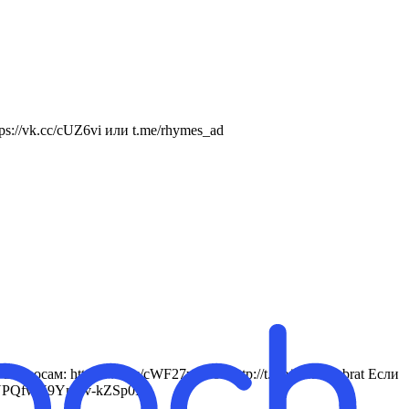
://vk.cc/cUZ6vi или t.me/rhymes_ad
росам: https://vk.cc/cWF27y либо http://t.me/goldmanbrat Если
RiTNPQfwH9Ym5v-kZSp0I