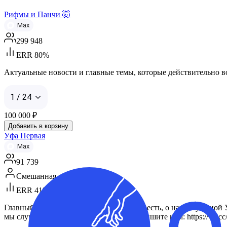
Рифмы и Панчи 🤯
Max
299 948
ERR 80%
Актуальные новости и главные темы, которые действительно вол
1 / 24
100 000
₽
Добавить в корзину
Уфа Первая
Max
91 739
Смешанная аудитория
ERR 41%
Главный канал Уфы в MAX. Пишем как есть, о нашей уютной Уфе 
мы случайно нарушили ваши права, напишите нам: https://vk.