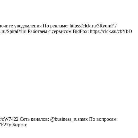
те уведомления По рекламе: https://clck.ru/3RyumF /
/SpiralYuri Работаем с сервисом BidFox: https://clck.su/cbYbD
c/cW7422 Сеть каналов: @business_rusmax По вопросам:
cWF27y Биржа: