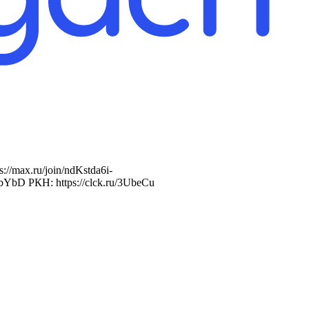
//max.ru/join/ndKstda6i-
bYbD РКН: https://clck.ru/3UbeCu