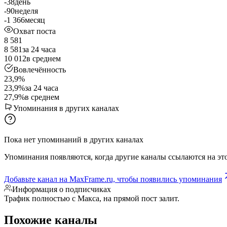
-38
день
-90
неделя
-1 366
месяц
Охват поста
8 581
8 581
за 24 часа
10 012
в среднем
Вовлечённость
23,9%
23,9%
за 24 часа
27,9%
в среднем
Упоминания в других каналах
Пока нет упоминаний в других каналах
Упоминания появляются, когда другие каналы ссылаются на это
Добавьте канал на MaxFrame.ru, чтобы появились упоминания
Информация о подписчиках
Трафик полностью с Макса, на прямой пост залит.
Похожие каналы