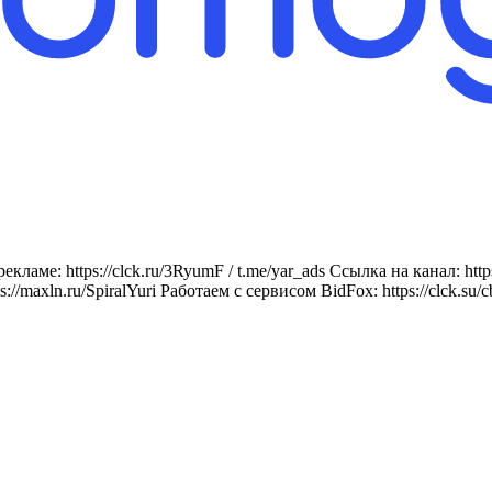
ме: https://clck.ru/3RyumF / t.me/yar_ads Ссылка на канал: https:
ln.ru/SpiralYuri Работаем с сервисом BidFox: https://clck.su/c