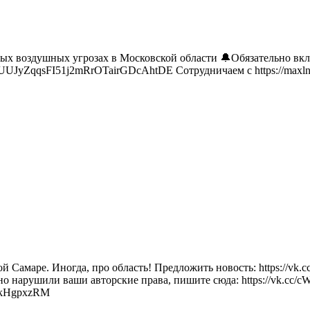
 воздушных угрозах в Московской области 🔔Обязательно включи
fUUJyZqqsFI51j2mRrOTairGDcAhtDE Сотрудничаем с https://maxln.ru
Самаре. Иногда, про область! Предложить новость: https://vk.c
айно нарушили ваши авторские права, пишите сюда: https://vk.cc/
8kHgpxzRM