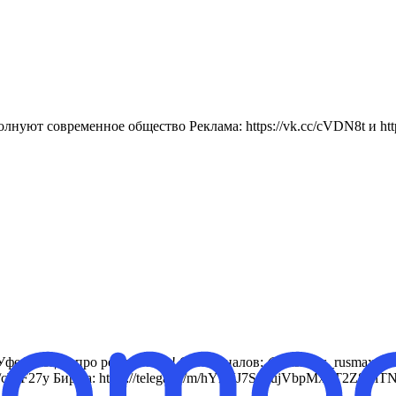
нуют современное общество Реклама: https://vk.cc/cVDN8t и https
Иногда, про республику! Сеть каналов: @business_rusmax По воп
cc/cWF27y Биржа: https://telega.in/m/hYnVJ7SjrzujVbpMxLT2Z8