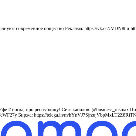
нуют современное общество Реклама: https://vk.cc/cVDN8t и https
Иногда, про республику! Сеть каналов: @business_rusmax По воп
cc/cWF27y Биржа: https://telega.in/m/hYnVJ7SjrzujVbpMxLT2Z8