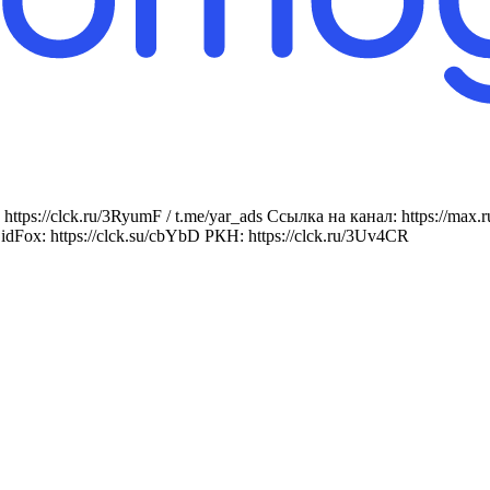
https://clck.ru/3RyumF / t.me/yar_ads Ссылка на канал: https:
idFox: https://clck.su/cbYbD РКН: https://clck.ru/3Uv4CR