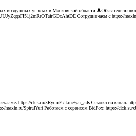
 воздушных угрозах в Московской области 🔔Обязательно включи
fUUJyZqqsFI51j2mRrOTairGDcAhtDE Сотрудничаем с https://maxln.ru
ме: https://clck.ru/3RyumF / t.me/yar_ads Ссылка на канал: https:
ln.ru/SpiralYuri Работаем с сервисом BidFox: https://clck.su/c