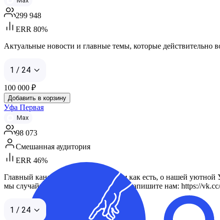
Max
299 948
ERR 80%
Актуальные новости и главные темы, которые действительно вол
1 / 24
100 000
₽
Добавить в корзину
Уфа Первая
Max
98 073
Смешанная аудитория
ERR 46%
Главный канал Уфы в MAX. Пишем как есть, о нашей уютной Уфе 
мы случайно нарушили ваши права, напишите нам: https://vk.
1 / 24