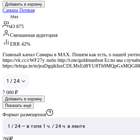
Добавить в корзину
Самара Первая
Max
43 875
Смешанная аудитория
ERR 42%
Главный канал Самары в MAX. Пишем как есть, о нашей уютной 
https://vk.cc/cWF27y либо http://t.me/goldmanbrat Если мы случ
https://telega.in/m/jeaDgqikIuzCDLMxEd8YU8Th9MQpGxMQGl
1 / 24
7 000
₽
Добавить в корзину
Показать ещё
Формат размещения
1 / 24 — в топе 1 ч. / 24 ч. в ленте
260
₽