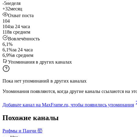
-5
неделя
+32
месяц
Охват поста
104
104
за 24 часа
118
в среднем
Вовлечённость
6,1%
6,1%
за 24 часа
6,9%
в среднем
Упоминания в других каналах
Пока нет упоминаний в других каналах
Упоминания появляются, когда другие каналы ссылаются на это
Добавьте канал на MaxFrame.ru, чтобы появились упоминания
Похожие каналы
Рифмы и Панчи 🤯