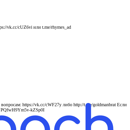
://vk.cc/cUZ6vi или t.me/rhymes_ad
росам: https://vk.cc/cWF27y либо http://t.me/goldmanbrat Если
RiTNPQfwH9Ym5v-kZSp0I