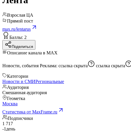
Лента
Взрослая ЦА
Прямой пост
max.ru/lentarus
Баллы: 2
Поделиться
Описание канала в MAX
Новости, события Реклама:
ссылка скрыта
ссылка скрыта
Категории
Новости и СМИ
Региональные
Аудитория
Смешанная аудитория
Геометка
Москва
Статистика от MaxFrame.ru
Подписчики
1 717
-1
день