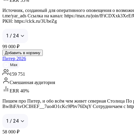
ERR 55%
Источник, созданный для оперативного оповещения о возможных
t.me/yar_ads Ссылка на канал: https://max.ru/join/fFiCDXxk3XeE
РКН: https://clck.ru/3UbeZg
1 / 24
99 000
₽
Добавить в корзину
Питер 2026
Max
159 751
Смешанная аудитория
ERR 40%
Пишем про Питер, и обо всём чем живет северная Столица По рекла
BwBiFAvOCIHEF__7uo4O1cKc9Pbv76DqY Сотрудничаем с https://max
1 / 24
58 000
₽