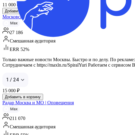
11 000
₽
Добавить в корзину
Московская Лента
Max
27 186
Смешанная аудитория
ERR 52%
Только важные новости Москвы. Быстро и по делу. По рекламе: 
Сотрудничаем с https://maxln.ru/SpiralYuri Работаем с сервисом B
1 / 24
15 000
₽
Добавить в корзину
Радар Москва и МО | Оповещения
Max
211 070
Смешанная аудитория