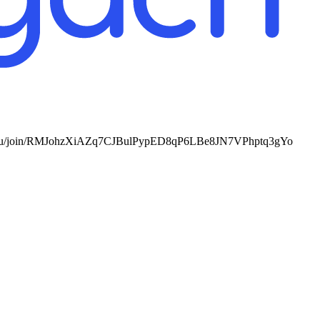
//max.ru/join/RMJohzXiAZq7CJBulPypED8qP6LBe8JN7VPhptq3gYo