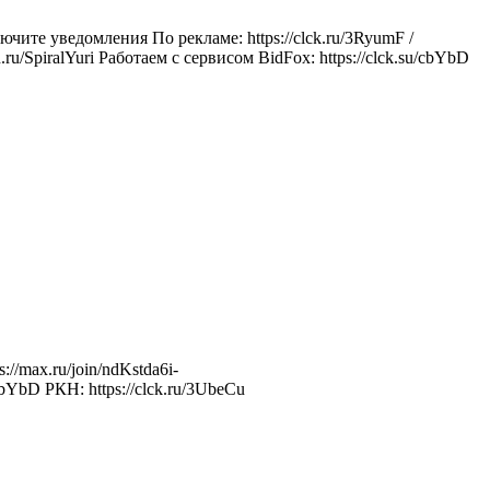
те уведомления По рекламе: https://clck.ru/3RyumF /
/SpiralYuri Работаем с сервисом BidFox: https://clck.su/cbYbD
//max.ru/join/ndKstda6i-
bYbD РКН: https://clck.ru/3UbeCu