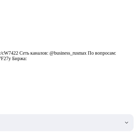
c/cW7422 Сеть каналов: @business_rusmax По вопросам:
cWF27y Биржа: