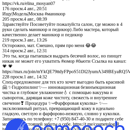
https://vk.ru/elina_mosyan07
176
просм.
4 авг., 20:51
Ищу|Модель|Москва #маникюр
205
просм.
4 авг., 08:39
Здравствуйте Посоветуйте пожалуйста салон, где можно в 4
руки сделать маникюр и педикюр) Либо мастера, который
качественно делает маникюр и педикюр
219
просм.
3 авг., 13:26
Осторожно, мат. Смешно, прям про меня 😂😂
314
просм.
2 авг., 12:31
Это ты, когда пытаешься выдрать бесячий волос, но пинцет
никак не может его ухватить #юмор #бьюти Ссылка на канал:
💗 💗
https://max.ru/join/mYkQE79ttdyFPpoS51Dl2JyumA349BEyaRQ
228
просм.
1 авг., 14:32
Спец-предложение для тех кто хочет выгодно быть красивой
🤗 ✨Гидропилинг✨— инновационная безинъекционная
чистка и глубокое увлажнение💧 с помощью вакуума и
сывороток, дарящая коже чистоту, свежесть и внутреннее
свечение❣ Процедура ✨«Фарфоровая куколка» ✨—
эксклюзивный ритуал, превращающий кожу в идеально
гладкую, светлую и фарфорово-нежную, словно у куколки.
Запишитесь по телефону: +7 (950) 847-40-30 и подарите себе
моменты настоящей заботы о себе. https://t.me/cosmetologIR
https://max.ru/join/s0PwBnK_mKMni7sTuuOFp6-