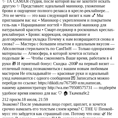
✨ ТА САМАЯ студия, после которой вы не захотите искать
другую ✨ Представьте: идеальный маникюр, ухоженные
брови и ощущение полного релакса в кресле-реклайнере…
Это не мечта — это ваш следующий визит к нам 💅 Мы
приглашаем вас на: • Маникюр с укреплением и покрытием
гель-лак • Наращивание ногтей • Японский маникюр для
натуральной красоты • Смарт-педикюр в роскошных креслах-
реклайнерах • Брови: коррекция, окрашивание и
долговременная укладка Почему к нам возвращаются снова и
снова? — Мастера с большим опытом и идеальным вкусом —
Абсолютная стерильность по СанПиН — Только одноразовые
материалы — Атмосфера, в которой хочется остаться
подольше 💫 — Чтобы сэкономить Ваше время, работаем в 4
руки 🎁 И приятный бонус: Скидка -200₽ на первый визит —
отличный повод познакомиться с вашим новым любимым
мастером Не откладывайте — красивые руки и идеальный
уход начинаются с одного сообщения 💌 Записаться можно
перейдя по ссылке: https://dikidi.ru/767589 или,написав,
нашему администратору http://wa.me/79508575731 — подберём
удобное время именно для вас 🤍 🏠 Ткачева9с2
212
просм.
18 июля, 21:59
Знакомо? После умывания лицо горит, щиплет, и хочется
срочно намазать его толстым слоем крема? С THE U Пенкой-
мусс это забудется как страшный сон. Потому что она: 🌿 Не