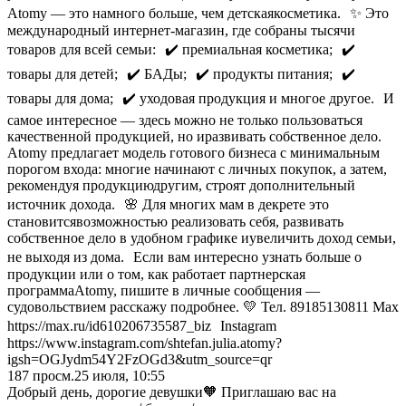
Atomy — это намного больше, чем детскаякосметика. ✨ Это
международный интернет-магазин, где собраны тысячи
товаров для всей семьи: ✔️ премиальная косметика; ✔️
товары для детей; ✔️ БАДы; ✔️ продукты питания; ✔️
товары для дома; ✔️ уходовая продукция и многое другое. И
самое интересное — здесь можно не только пользоваться
качественной продукцией, но иразвивать собственное дело.
Atomy предлагает модель готового бизнеса с минимальным
порогом входа: многие начинают с личных покупок, а затем,
рекомендуя продукциюдругим, строят дополнительный
источник дохода. 🌸 Для многих мам в декрете это
становитсявозможностью реализовать себя, развивать
собственное дело в удобном графике иувеличить доход семьи,
не выходя из дома. Если вам интересно узнать больше о
продукции или о том, как работает партнерская
программаAtomy, пишите в личные сообщения —
судовольствием расскажу подробнее. 💛 Тел. 89185130811 Max
https://max.ru/id610206735587_biz Instagram
https://www.instagram.com/shtefan.julia.atomy?
igsh=OGJydm54Y2FzOGd3&utm_source=qr
187
просм.
25 июля, 10:55
Добрый день, дорогие девушки🧡 Приглашаю вас на