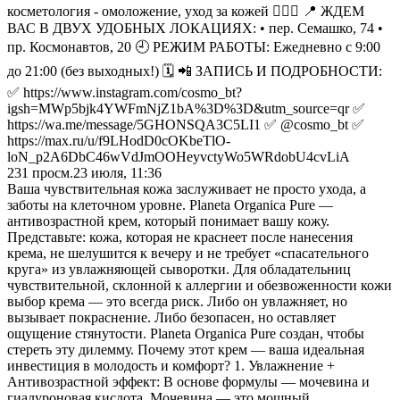
косметология - омоложение, уход за кожей 🧖🏻‍♀️ 📍 ЖДЕМ
ВАС В ДВУХ УДОБНЫХ ЛОКАЦИЯХ: • пер. Семашко, 74 •
пр. Космонавтов, 20 🕘 РЕЖИМ РАБОТЫ: Ежедневно с 9:00
до 21:00 (без выходных!) 🗓️ 📲 ЗАПИСЬ И ПОДРОБНОСТИ:
✅ https://www.instagram.com/cosmo_bt?
igsh=MWp5bjk4YWFmNjZ1bA%3D%3D&utm_source=qr ✅
https://wa.me/message/5GHONSQA3C5LI1 ✅ @cosmo_bt ✅
https://max.ru/u/f9LHodD0cOKbeTlO-
loN_p2A6DbC46wVdJmOOHeyvctyWo5WRdobU4cvLiA
231
просм.
23 июля, 11:36
Ваша чувствительная кожа заслуживает не просто ухода, а
заботы на клеточном уровне. Planeta Organica Pure —
антивозрастной крем, который понимает вашу кожу.
Представьте: кожа, которая не краснеет после нанесения
крема, не шелушится к вечеру и не требует «спасательного
круга» из увлажняющей сыворотки. Для обладательниц
чувствительной, склонной к аллергии и обезвоженности кожи
выбор крема — это всегда риск. Либо он увлажняет, но
вызывает покраснение. Либо безопасен, но оставляет
ощущение стянутости. Planeta Organica Pure создан, чтобы
стереть эту дилемму. Почему этот крем — ваша идеальная
инвестиция в молодость и комфорт? 1. Увлажнение +
Антивозрастной эффект: В основе формулы — мочевина и
гиалуроновая кислота. Мочевина — это мощный