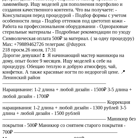
ламимейкер. Ищу моделей для пополнения портфолио и
создания качественного контента. Что вы получаете: -
Консультация перед процедурой - Подбор формы с учетом
особенности лица - Подбор оттенков под цветотип кожи -
Работа на профессиональном оборудовании - Одноразовые
стерильные материалы - Подробные рекомендации по уходу
Символическая оплата 500₽ за материал. ( за одну процедуру)
Max: +79889462726 телеграм: @duypox
218
просм.
26 июля, 17:31
Дорогие девушки!🌷 Я начинающий мастер маникюра на
дому, опыт более 9 месяцев. Ищу моделей к себе на
процедуру. Обещаю теплую и добрую атмосферу, чай,
конфетки. А также красивые ногти по недорогой цене. 📍
Ленинский район
—————————————————————
Наращивание: 1-2 длина + любой дизайн - 1500₽ 3-5 длина +
любой дизайн - 1700₽
————————————————————— Коррекция
наращивания: 1-2 длина + любой дизайн - 1300 рублей 3-5
длина + любой дизайн - 1500 рублей
————————————————————— Маникюр без
покрытия - 500₽ Маникюр со снятием старого покрытия -
700₽ —————————————————————