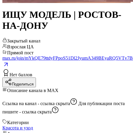
ИЩУ МОДЕЛЬ | РОСТОВ-
НА-ДОНУ
Закрытый канал
Взрослая ЦА
Прямой пост
max.ru/join/mYkQE79ttdyFPpoS51Dl2JyumA349BEyaRQ5VTv7B
Нет баллов
Поделиться
Описание канала в MAX
Ссылка на канал -
ссылка скрыта
Для публикации поста
пишите -
ссылка скрыта
Категории
Красота и уход