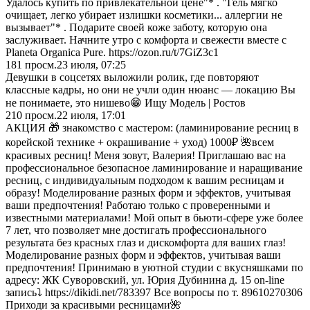
Удалось купить по привлекательной цене"* . "Гель мягко
очищает, легко убирает излишки косметики... аллергии не
вызывает"* . Подарите своей коже заботу, которую она
заслуживает. Начните утро с комфорта и свежести вместе с
Planeta Organica Pure. https://ozon.ru/t/7GiZ3c1
181
просм.
23 июля, 07:25
Девушки в соцсетях выложили ролик, где повторяют
классные кадры, но они не учли один нюанс — локацию Вы
не понимаете, это нишево😁 Ищу Модель | Ростов
210
просм.
22 июля, 17:01
АКЦИЯ 🎁 знакомство с мастером: (ламинирование ресниц в
корейской технике + окрашивание + уход) 1000₽ 🌺всем
красивых ресниц! Меня зовут, Валерия! Приглашаю вас на
профессиональное безопасное ламинирование и наращивание
ресниц, с индивидуальным подходом к вашим ресницам и
образу! Моделирование разных форм и эффектов, учитывая
ваши предпочтения! Работаю только с проверенными и
известными материалами! Мой опыт в бьюти-сфере уже более
7 лет, что позволяет мне достигать профессионального
результата без красных глаз и дискомфорта для ваших глаз!
Моделирование разных форм и эффектов, учитывая ваши
предпочтения! Принимаю в уютной студии с вкусняшками по
адресу: ЖК Суворовский, ул. Юрия Дубинина д. 15 on-line
запись⤵️ https://dikidi.net/783397 Все вопросы по т. 89610270306
Приходи за красивыми ресницами🌺