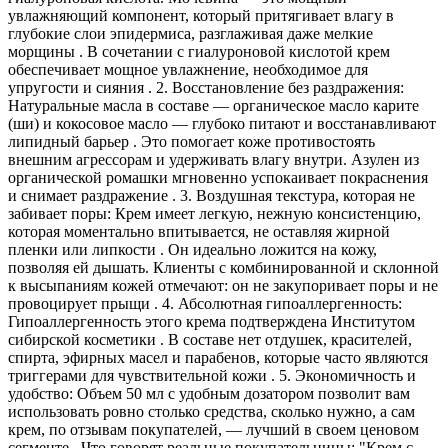
увлажняющий компонент, который притягивает влагу в
глубокие слои эпидермиса, разглаживая даже мелкие
морщины . В сочетании с гиалуроновой кислотой крем
обеспечивает мощное увлажнение, необходимое для
упругости и сияния . 2. Восстановление без раздражения:
Натуральные масла в составе — органическое масло карите
(ши) и кокосовое масло — глубоко питают и восстанавливают
липидный барьер . Это помогает коже противостоять
внешним агрессорам и удерживать влагу внутри. Азулен из
органической ромашки мгновенно успокаивает покраснения
и снимает раздражение . 3. Воздушная текстура, которая не
забивает поры: Крем имеет легкую, нежную консистенцию,
которая моментально впитывается, не оставляя жирной
пленки или липкости . Он идеально ложится на кожу,
позволяя ей дышать. Клиенты с комбинированной и склонной
к высыпаниям кожей отмечают: он не закупоривает поры и не
провоцирует прыщи . 4. Абсолютная гипоаллергенность:
Гипоаллергенность этого крема подтверждена Институтом
сибирской косметики . В составе нет отдушек, красителей,
спирта, эфирных масел и парабенов, которые часто являются
триггерами для чувствительной кожи . 5. Экономичность и
удобство: Объем 50 мл с удобным дозатором позволит вам
использовать ровно столько средства, сколько нужно, а сам
крем, по отзывам покупателей, — лучший в своем ценовом
сегменте . Что говорят реальные покупательницы: "Крем с