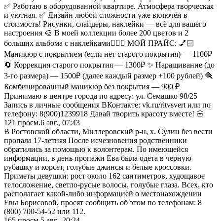
✅ Работаю в оборудованной квартире. Атмосфера творческая
и уютная. ✅ Дизайн любой сложности уже включён в
стоимость! Рисунки, слайдеры, наклейки — всё для вашего
настроения 🎨 В моей коллекции более 200 цветов и 2
больших альбома с наклейками🧚🏼‍♀️ МОЙ ПРАЙС: 💅🏻
Маникюр с покрытием (если нет старого покрытия) — 1100₽
🔄 Коррекция старого покрытия — 1300₽ ✨ Наращивание (до
3-го размера) — 1500₽ (далее каждый размер +100 рублей) 🪮
Комбинированный маникюр без покрытия — 900 ₽
Принимаю в центре города по адресу: ул. Семашко 98/25
Запись в личные сообщения ВКонтакте: vk.ru/ritvsvert или по
телефону: 8(900)1239918 Давай творить красоту вместе! 🌸
121
просм.
6 авг., 07:43
В Ростовской области, Миллеровский р-н, х. Сулин без вести
пропала 17-летняя После исчезновения родственники
обратились за помощью к волонтерам. По имеющейся
информации, в день пропажи Ева была одета в черную
рубашку и корсет, голубые джинсы и белые кроссовки.
Приметы девушки: рост около 162 сантиметров, худощавое
телосложение, светло-русые волосы, голубые глаза. Всех, кто
располагает какой-либо информацией о местонахождении
Евы Борисовой, просят сообщить об этом по телефонам: 8
(800) 700-54-52 или 112.
165
просм.
5 авг., 20:24