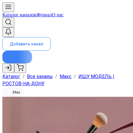
Каталог каналов
Журнал
О нас
Добавить канал
Каталог
/
Все каналы
/
Макс
/
ИЩУ МОДЕЛЬ |
РОСТОВ-НА-ДОНУ
Max