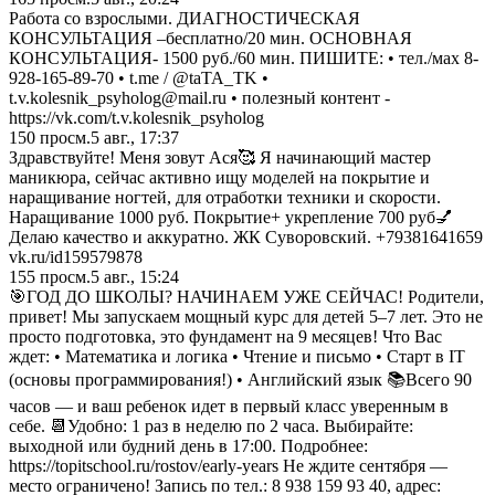
Работа со взрослыми. ДИАГНОСТИЧЕСКАЯ
КОНСУЛЬТАЦИЯ –бесплатно/20 мин. ОСНОВНАЯ
КОНСУЛЬТАЦИЯ- 1500 руб./60 мин. ПИШИТЕ: • тел./мах 8-
928-165-89-70 • t.me / @taTA_TK •
t.v.kolesnik_psyholog@mail.ru • полезный контент -
https://vk.com/t.v.kolesnik_psyholog
150
просм.
5 авг., 17:37
Здравствуйте! Меня зовут Ася🥰 Я начинающий мастер
маникюра, сейчас активно ищу моделей на покрытие и
наращивание ногтей, для отработки техники и скорости.
Наращивание 1000 руб. Покрытие+ укрепление 700 руб💅
Делаю качество и аккуратно. ЖК Суворовский. +79381641659
vk.ru/id159579878
155
просм.
5 авг., 15:24
🎯ГОД ДО ШКОЛЫ? НАЧИНАЕМ УЖЕ СЕЙЧАС! Родители,
привет! Мы запускаем мощный курс для детей 5–7 лет. Это не
просто подготовка, это фундамент на 9 месяцев! Что Вас
ждет: • Математика и логика • Чтение и письмо • Старт в IT
(основы программирования!) • Английский язык 📚Всего 90
часов — и ваш ребенок идет в первый класс уверенным в
себе. 📆Удобно: 1 раз в неделю по 2 часа. Выбирайте:
выходной или будний день в 17:00. Подробнее:
https://topitschool.ru/rostov/early-years Не ждите сентября —
место ограничено! Запись по тел.: 8 938 159 93 40, адрес: