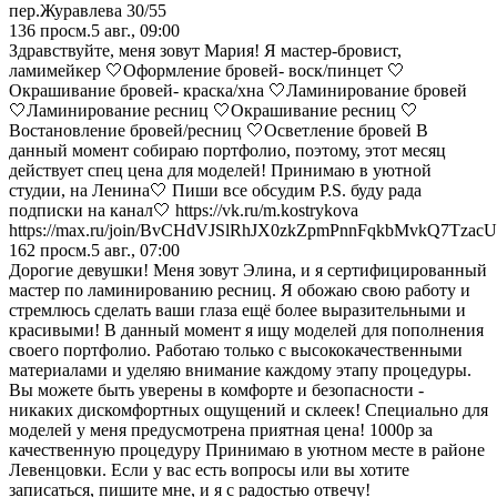
пер.Журавлева 30/55
136
просм.
5 авг., 09:00
Здравствуйте, меня зовут Мария! Я мастер-бровист,
ламимейкер 🤍Оформление бровей- воск/пинцет 🤍
Окрашивание бровей- краска/хна 🤍Ламинирование бровей
🤍Ламинирование ресниц 🤍Окрашивание ресниц 🤍
Востановление бровей/ресниц 🤍Осветление бровей В
данный момент собираю портфолио, поэтому, этот месяц
действует спец цена для моделей! Принимаю в уютной
студии, на Ленина🤍 Пиши все обсудим P.S. буду рада
подписки на канал🤍 https://vk.ru/m.kostrykova
https://max.ru/join/BvCHdVJSlRhJX0zkZpmPnnFqkbMvkQ7Tzac
162
просм.
5 авг., 07:00
Дорогие девушки! Меня зовут Элина, и я сертифицированный
мастер по ламинированию ресниц. Я обожаю свою работу и
стремлюсь сделать ваши глаза ещё более выразительными и
красивыми! B данный момент я ищу моделей для пополнения
своего портфолио. Работаю только с высококачественными
материалами и уделяю внимание каждому этапу процедуры.
Вы можете быть уверены в комфорте и безопасности -
никаких дискомфортных ощущений и склеек! Специально для
моделей у меня предусмотрена приятная цена! 1000р за
качественную процедуру Принимаю в уютном месте в районе
Левенцовки. Если у вас есть вопросы или вы хотите
записаться, пишите мне, и я с радостью отвечу!