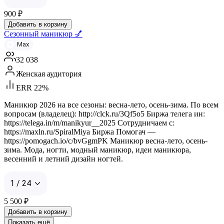
900
₽
Добавить в корзину
Сезонный маникюр 💅
Max
32 038
Женская аудитория
ERR 22%
Маникюр 2026 на все сезоны: весна-лето, осень-зима. По всем
вопросам (владелец): http://clck.ru/3Qf5o5 Биржа телега ин:
https://telega.in/m/manikyur__2025 Сотрудничаем с:
https://maxln.ru/SpiralMiya Биржа Помогач —
https://pomogach.io/c/bvGgmPK Маникюр весна-лето, осень-
зима. Мода, ногти, модный маникюр, идеи маникюра,
весенний и летний дизайн ногтей.
1 / 24
5 500
₽
Добавить в корзину
Показать ещё