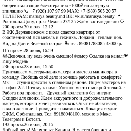
биоревитализацию/мезотерапию ▫️1000₽ на лазерную
эпиляцию 📞 +7 (928) 107 97 99 MAX: +7 (989) 505 20 57
ТЕЛЕГРАМ: marusya.beauty.rnd ВК: vk.ru/marusya.beauty 📍
Ростов-на-Дону, пр-кт Чехова 27/125 Ждём вас ежедневно 🤍
200
просм.
30 июля, 12:12
В ЖК Державенском с июля сдается квартира от
собственника! Вся мебель и техника. Лоджия - теплый пол.
Вид на Дон и Зелёный остров 🏝️ тел. 89081788085 33000 р.
115
просм.
28 июля, 16:59
😂Девочки, ну ведь очень смешно! #юмор Ссылка на канал:💗
Ищу Модель
236
просм.
28 июля, 15:50
Приглашаем мастера-парикмахера и мастера маникюра в
команду. Любишь своё дело и хочешь работать в комфорте?
Мы — студия красоты в спальном районе. Ищем мастеров на
график 2/2. Почему к нам: · Уютное место с мокрой точкой. ·
Работа под процент. · Дружный коллектив без интриг. ·
Скидки для своих. Ждём аккуратного и доброжелательного
мастера, который хочет развиваться. Опыт не обязателен,
важно желание. Приходите знакомиться. Локация студии
СЖМ, Орбитальная. Тел. 89188948100, можно в Макс,
Телеграм и Вотсап.
193
просм.
26 июля, 20:15
Добрый день! Меня зовут Карина. Я мастер бровист и