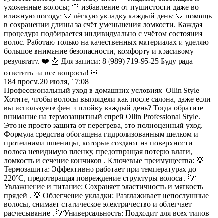
ухоженные волосы; 🤍 избавление от пушистости даже во
влажную погоду; 🤍 лёгкую укладку каждый день; 🤍 помощь
в сохранении длины за счёт уменьшения ломкости. Каждая
процедура подбирается индивидуально с учётом состояния
волос. Работаю только на качественных материалах и уделяю
большое внимание безопасности, комфорту и красивому
результату. ❤️ 📩 Для записи: 8 (989) 719-95-25 Буду рада
ответить на все вопросы! 🌸
184
просм.
20 июля, 17:08
Профессиональный уход в домашних условиях. Ollin Style
Хотите, чтобы волосы выглядели как после салона, даже если
вы используете фен и плойку каждый день? Тогда обратите
внимание на термозащитный спрей Ollin Professional Style.
Это не просто защита от перегрева, это полноценный уход.
Формула средства обогащена гидролизованным шелком и
протеинами пшеницы, которые создают на поверхности
волоса невидимую пленку, предотвращая потерю влаги,
ломкость и сечение кончиков . Ключевые преимущества: 💡
Термозащита: Эффективно работает при температурах до
220°C, предотвращая повреждение структуры волоса . 💡
Увлажнение и питание: Сохраняет эластичность и мягкость
прядей . 💡 Облегчение укладки: Разглаживает непослушные
волосы, снимает статическое электричество и облегчает
расчесывание . 💡Универсальность: Подходит для всех типов