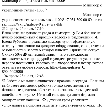
Маникюр с покрытием гель лак - 900₽
————————————————————— Маникюр с
укреплением гелем - 1000₽
————————————————————— Маникюр с
укреплением гелем + гель лак - 1100₽ +7 951 509 00 69 ватсап.
вк: https://vk.ru/epilepsy0 тг: @wayfhh
212
просм.
25 июля, 17:10
Ваша кожа заслуживает ухода и комфорта 🌿 Вам больше не
нужно беспокоиться о вросших волосах и раздражении. Я,
Елена Рубасова, предлагаю комфортную и эффективную
лазерную эпиляцию на диодном оборудовании, с акцентом на
безопасность и заботу о каждом клиенте. Приятный бонус:
Скидка 50% 🎁 на первый сеанс — это возможность
познакомиться с процедурой и увидеть результат уже после
первого посещения. Работаю на Суворовском и всегда готова
ответить на любые вопросы. https://t.me/epilasser 📞
89045093996
194
просм.
25 июля, 12:46
💛 Забота о малыше начинается с правильногоухода. Если вы
выбираете для своего ребенка только качественные и
безопасные средства, обязательно познакомьтесь с детской
линейкой Atomy. 🌿 Нежный гель для купания бережно
очищает кожу малыша. 🤍 Детский крем увлажняет,
успокаивает и помогает защитить чувствительную кожу. Но