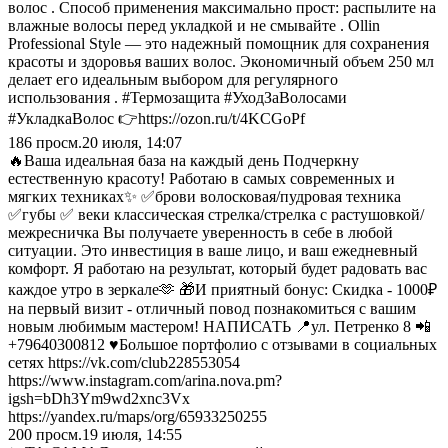
волос . Способ применения максимально прост: распылите на
влажные волосы перед укладкой и не смывайте . Ollin
Professional Style — это надежный помощник для сохранения
красоты и здоровья ваших волос. Экономичный объем 250 мл
делает его идеальным выбором для регулярного
использования . #Термозащита #УходЗаВолосами
#УкладкаВолос 👉https://ozon.ru/t/4KCGoPf
186
просм.
20 июля, 14:07
🔥Ваша идеальная база на каждый день Подчеркну
естественную красоту! Работаю в самых современных и
мягких техниках✨ ✅брови волосковая/пудровая техника
✅губы ✅ веки классическая стрелка/стрелка с растушовкой/
межресничка Вы получаете уверенность в себе в любой
ситуации. Это инвестиция в ваше лицо, и ваш ежедневный
комфорт. Я работаю на результат, который будет радовать вас
каждое утро в зеркале🫶 🎁И приятный бонус: Скидка - 1000₽
на первый визит - отличный повод познакомиться с вашим
новым любимым мастером! НАПИСАТЬ 📍ул. Петренко 8 📲
+79640300812 ♥️Большое портфолио с отзывами в социальных
сетях https://vk.com/club228553054
https://www.instagram.com/arina.nova.pm?
igsh=bDh3Ym9wd2xnc3Vx
https://yandex.ru/maps/org/65933250255
200
просм.
19 июля, 14:55