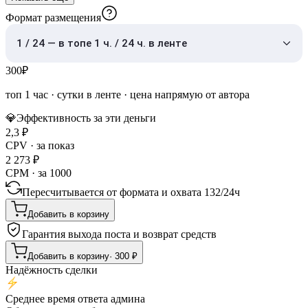
Формат размещения
1 / 24 — в топе 1 ч. / 24 ч. в ленте
300
₽
топ 1 час
·
сутки в ленте
· цена напрямую от автора
💎
Эффективность за эти деньги
2,3
₽
CPV · за показ
2 273
₽
CPM · за 1000
Пересчитывается от формата и охвата
132
/
24ч
Добавить в корзину
Гарантия выхода поста и возврат средств
Добавить в корзину
·
300
₽
Надёжность сделки
Среднее время ответа админа