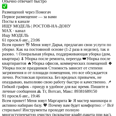
Обычно отвечает быстро
Размещений через Помогач
Первое размещение — за вами
Посты в канале
ИЩУ МОДЕЛЬ | РОСТОВ-НА-ДОНУ
MAX
· канал
Ищу МОДЕЛЬ
61
просм.
6 авг., 23:06
Всем привет 👋 Меня зовут Дарья, предлагаю свои услуги по
уборке. Как на постоянной основе (1-2 раза в неделю), так и
разово. ✨Генеральная уборка, поддерживающая уборка (дом,
квартира) 🌷Уборка после ремонта, переезда 👑Уборка после
квартирантов 🔥Уборка офисов, коммерческих помещений 🍀
Уборка после праздников Стоимость зависит от степени
загрязнения и от площади помещения, это все обсуждается
лично. Ростовская прописка. Без вредных привычек, не
опаздываю, выполняю свою работу быстро и качественно. 📌
Гибкий график - приеду в удобное для вас время. Пишите в
личные сообщения 🙏 Тг, Вотсап, Макс: 89381689150
91
просм.
6 авг., 19:46
Всем привет! Меня зовут Маргарита 💫 Я мастер маникюра и
активно набираю базу. 💖 Почему вам будет комфортно: ✅ Всё
стерильно! Инструменты проходят полную
многоступенчатую очистку (вскрытие крафт-пакета при вас).