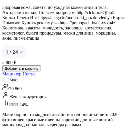
Здоровая кожа: советы по уходу за кожей лица и тела.
Авторский канал. По всем вопросам: http://clck.ru/3Qf5o5
Биржа Телега Ин: https://telega.in/m/otkritki_pozdravleniya Биржа
Помогач: Купить рекламу — https://pomogach.io/c/hxvxb4z
Косметика, красота, молодость, здоровье, косметология,
косметолог, бьюти процедуры, маски для лица, морщины,
акне, пигментация
1 / 24
2 800
₽
Добавить в корзину
Маникюр Ногти
Max
70 869
Женская аудитория
ERR 24%
Маникюр ногти модный дизайн ногтей новинки лето 2026
фото видео красивые идеи на короткие длинные летний
маник квадрат миндаль тренды реклама