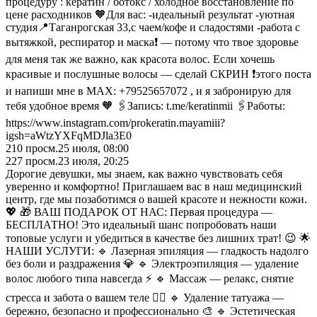
процедуру : кератин / ботокс / холодное восстановление по
цене расходников 🧡Для вас: -идеальный результат -уютная
студия📍Таганрогская 33,с чаем/кофе и сладостями -работа с
вытяжкой, респиратор и маска❗️ — потому что твое здоровье
для меня так же важно, как красота волос. Если хочешь
красивые и послушные волосы — сделай СКРИН ❗️этого поста
и напиши мне в МАХ: +79525657072 , и я забронирую для
тебя удобное время 🧡 🖇️Запись: t.me/keratinmii 🖇️Работы:
https://www.instagram.com/prokeratin.mayamiii?
igsh=aWtzYXFqMDJla3E0
210
просм.
25 июля, 08:00
227
просм.
23 июля, 20:25
Дорогие девушки, мы знаем, как важно чувствовать себя
уверенно и комфортно! Приглашаем вас в наш медицинский
центр, где мы позаботимся о вашей красоте и нежности кожи.
💖 🎁 ВАШ ПОДАРОК ОТ НАС: Первая процедура —
БЕСПЛАТНО! Это идеальный шанс попробовать наши
топовые услуги и убедиться в качестве без лишних трат! 😉 🌟
НАШИ УСЛУГИ: 🔹 Лазерная эпиляция — гладкость надолго
без боли и раздражения 💎 🔹 Электроэпиляция — удаление
волос любого типа навсегда ⚡ 🔹 Массаж — релакс, снятие
стресса и забота о вашем теле 💆‍♀️ 🔹 Удаление татуажа —
бережно, безопасно и профессионально 🎨 🔹 Эстетическая