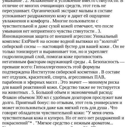
умывание . 2. Увлажнение и успокоение вместо стянутости: В
отличие от многих очищающих средств, этот гель не
пересушивает. Органический экстракт мальвы в составе
успокаивает раздраженную кожу и дарит ей ощущение
увлажнения и комфорта . Многие пользователи с
чувствительной и даже сухой кожей отмечают, что после
умывания нет неприятного чувства стянутости . 3.
Инновационная защита от внешней агрессии: Уникальный
комплекс ExtPine® на основе водной вытяжки из "золотой"
сибирской сосны — настоящий бустер для вашей кожи . Он не
только тонизирует и выравнивает тон, но и укрепляет
гидролипидный слой, помогая коже противостоять
негативным факторам окружающей среды . 4. Безопасность —
превыше всего: Гипоаллергенность этой формулы
подтверждена Институтом сибирской косметики . В составе
нет отдушек, красителей, спирта, агрессивных ПАВ,
парабенов и эфирных масел . Это значит — минимум риска
для вашей реактивной кожи. Средство также не тестируется
на животных . 5. Большой объем и экономичный расход:
Флакон объемом 300 мл с удобным дозатором прослужит вам
долго. Приятный бонус: по отзывам, этот гель универсален и
может использоваться даже как мягкий гель для душа . Что
говорят обладатели чувствительной кожи: "У меня очень
чувствительная кожа и купероз. Но от него нет раздражений и
покраснений"* . "Мягкое средство с нежным ароматом...