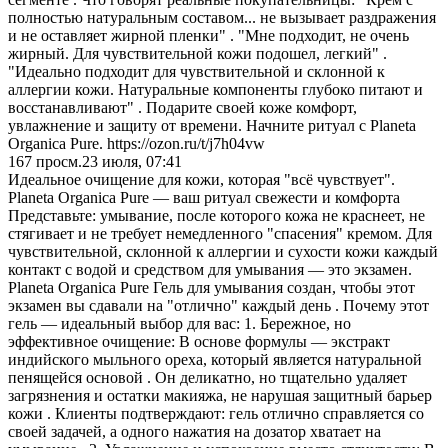
полностью натуральным составом... не вызывает раздражения
и не оставляет жирной пленки" . "Мне подходит, не очень
жирный. Для чувствительной кожи подошел, легкий" .
"Идеально подходит для чувствительной и склонной к
аллергии кожи. Натуральные компоненты глубоко питают и
восстанавливают" . Подарите своей коже комфорт,
увлажнение и защиту от времени. Начните ритуал с Planeta
Organica Pure. https://ozon.ru/t/j7h04vw
167
просм.
23 июля, 07:41
Идеальное очищение для кожи, которая "всё чувствует".
Planeta Organica Pure — ваш ритуал свежести и комфорта
Представьте: умывание, после которого кожа не краснеет, не
стягивает и не требует немедленного "спасения" кремом. Для
чувствительной, склонной к аллергии и сухости кожи каждый
контакт с водой и средством для умывания — это экзамен.
Planeta Organica Pure Гель для умывания создан, чтобы этот
экзамен вы сдавали на "отлично" каждый день . Почему этот
гель — идеальный выбор для вас: 1. Бережное, но
эффективное очищение: В основе формулы — экстракт
индийского мыльного ореха, который является натуральной
пенящейся основой . Он деликатно, но тщательно удаляет
загрязнения и остатки макияжа, не нарушая защитный барьер
кожи . Клиенты подтверждают: гель отлично справляется со
своей задачей, а одного нажатия на дозатор хватает на