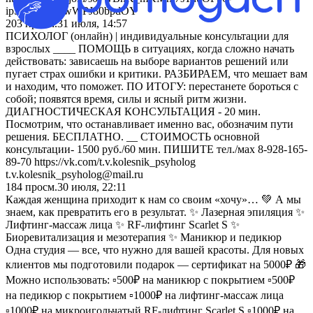
ipS_MhWP_wWPJ80bpdOY
203
просм.
31 июля, 14:57
ПСИХОЛОГ (онлайн) | индивидуальные консультации для
взрослых ____ ПОМОЩЬ в ситуациях, когда сложно начать
действовать: зависаешь на выборе вариантов решений или
пугает страх ошибки и критики. РАЗБИРАЕМ, что мешает вам
и находим, что поможет. ПО ИТОГУ: перестанете бороться с
собой; появятся время, силы и ясный ритм жизни.
ДИАГНОСТИЧЕСКАЯ КОНСУЛЬТАЦИЯ - 20 мин.
Посмотрим, что останавливает именно вас, обозначим пути
решения. БЕСПЛАТНО. __ СТОИМОСТЬ основной
консультации- 1500 руб./60 мин. ПИШИТЕ тел./мах 8-928-165-
89-70 https://vk.com/t.v.kolesnik_psyholog
t.v.kolesnik_psyholog@mail.ru
184
просм.
30 июля, 22:11
Каждая женщина приходит к нам со своим «хочу»… 💚 А мы
знаем, как превратить его в результат. ✨ Лазерная эпиляция ✨
Лифтинг-массаж лица ✨ RF-лифтинг Scarlet S ✨
Биоревитализация и мезотерапия ✨ Маникюр и педикюр
Одна студия — все, что нужно для вашей красоты. Для новых
клиентов мы подготовили подарок — сертификат на 5000₽ 🎁
Можно использовать: ▫️500₽ на маникюр с покрытием ▫️500₽
на педикюр с покрытием ▫️1000₽ на лифтинг-массаж лица
▫️1000₽ на микроигольчатый RF-лифтинг Scarlet S ▫️1000₽ на