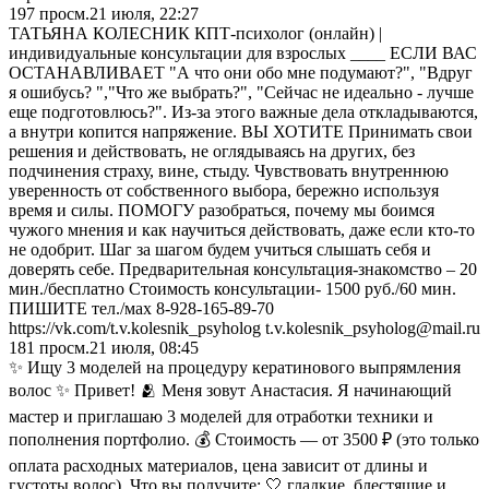
197
просм.
21 июля, 22:27
ТАТЬЯНА КОЛЕСНИК КПТ-психолог (онлайн) |
индивидуальные консультации для взрослых ____ ЕСЛИ ВАС
ОСТАНАВЛИВАЕТ "А что они обо мне подумают?", "Вдруг
я ошибусь? ","Что же выбрать?", "Сейчас не идеально - лучше
еще подготовлюсь?". Из-за этого важные дела откладываются,
а внутри копится напряжение. ВЫ ХОТИТЕ Принимать свои
решения и действовать, не оглядываясь на других, без
подчинения страху, вине, стыду. Чувствовать внутреннюю
уверенность от собственного выбора, бережно используя
время и силы. ПОМОГУ разобраться, почему мы боимся
чужого мнения и как научиться действовать, даже если кто-то
не одобрит. Шаг за шагом будем учиться слышать себя и
доверять себе. Предварительная консультация-знакомство – 20
мин./бесплатно Стоимость консультации- 1500 руб./60 мин.
ПИШИТЕ тел./мах 8-928-165-89-70
https://vk.com/t.v.kolesnik_psyholog t.v.kolesnik_psyholog@mail.ru
181
просм.
21 июля, 08:45
✨ Ищу 3 моделей на процедуру кератинового выпрямления
волос ✨ Привет! 🫂 Меня зовут Анастасия. Я начинающий
мастер и приглашаю 3 моделей для отработки техники и
пополнения портфолио. 💰 Стоимость — от 3500 ₽ (это только
оплата расходных материалов, цена зависит от длины и
густоты волос). Что вы получите: 🤍 гладкие, блестящие и