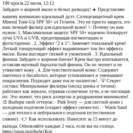
199
просм.
22 июля, 12:12
Забудьте о жирной маске и белых разводах! ☀️ Представляю
вашему вниманию идеальный дуэт: Солнцезащитный крем
Mineral Tone-Up SPF 50+ от Гельтек. Это не просто защита, это
ваш личный фильтр для идеальной кожи! ✨ Почему он вам
нужен: 1. Максимальная защита: SPF 50+ надежно блокирует
лучи UVA и UVB, предотвращая пигментацию и
фотостарение . 2. Эффект "2 в 1": Заменяет тональный крем!
Легкий тонирующий эффект выравнивает тон без эффекта
маски. Кожа выглядит свежей и ухоженной . 3. Идеальный
финиш: Забудьте о жирном блеске! Крем быстро впитывается,
оставляя матовый бархатистый финиш. Он не липнет и не
утяжеляет кожу . 4. Для чувствительной кожи: Содержит
пантенол и бисаболол, которые успокаивают и уменьшают
покраснения. Подходит даже после пилингов! . 💡 Секрет
состава: Минеральные фильтры (оксид цинка и титана)
работают как зеркало, отражая солнечные лучи, а не поглощая
их. Это значит, что риск аллергии и раздражения минимален! .
🎨 Выбери свой оттенок: · Pink Ivory — для светлой кожи с
холодным подтоном (создает эффект свежести) . · Warm Sand
— для теплого и нейтрального подтонов (естественное
сияние) . 👉 Как использовать: Нанесите за 15 минут до
выхода. Обновляйте каждые 2 часа, если вы на солнце.
https://ozon.ru/t/dwhr1Km