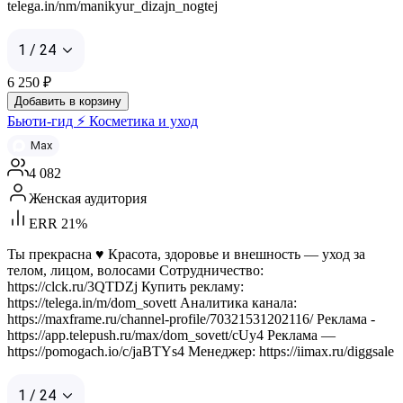
telega.in/nm/manikyur_dizajn_nogtej
1 / 24
6 250
₽
Добавить в корзину
Бьюти-гид ⚡ Косметика и уход
Max
4 082
Женская аудитория
ERR 21%
Ты прекрасна ♥️ Красота, здоровье и внешность — уход за
телом, лицом, волосами Сотрудничество:
https://clck.ru/3QTDZj Купить рекламу:
https://telega.in/m/dom_sovett Аналитика канала:
https://maxframe.ru/channel-profile/70321531202116/ Реклама -
https://app.telepush.ru/max/dom_sovett/cUy4 Реклама —
https://pomogach.io/c/jaBTYs4 Менеджер: https://iimax.ru/diggsale
1 / 24