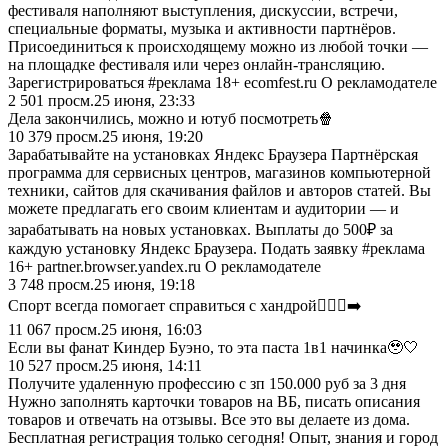
фестиваля наполняют выступления, дискуссии, встречи,
специальные форматы, музыка и активности партнёров.
Присоединиться к происходящему можно из любой точки —
на площадке фестиваля или через онлайн-трансляцию.
Зарегистрироваться #реклама 18+ ecomfest.ru О рекламодателе
2 501
просм.
25 июня, 23:33
Дела закончились, можно и ютуб посмотреть🍿
10 379
просм.
25 июня, 19:20
Зарабатывайте на установках Яндекс Браузера Партнёрская
программа для сервисных центров, магазинов компьютерной
техники, сайтов для скачивания файлов и авторов статей. Вы
можете предлагать его своим клиентам и аудитории — и
зарабатывать на новых установках. Выплаты до 500₽ за
каждую установку Яндекс Браузера. Подать заявку #реклама
16+ partner.browser.yandex.ru О рекламодателе
3 748
просм.
25 июня, 19:18
Спорт всегда помогает справиться с хандрой🏃🏼‍♀️‍➡️
11 067
просм.
25 июня, 16:03
Если вы фанат Киндер Буэно, то эта паста 1в1 начинка🥹🤍
10 527
просм.
25 июня, 14:11
Получите удаленную профессию с зп 150.000 руб за 3 дня
Нужно заполнять карточки товаров на ВБ, писать описания
товаров и отвечать на отзывы. Все это вы делаете из дома.
Бесплатная регистрация только сегодня! Опыт, знания и город