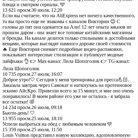
блюда и смотрим сериалы. 🩵
13 621
просм.
30 июля, 12:20
Если вы считаете, что на AliExpress нет ничего качественного,
то вы просто еще не знакомы с каналом Виктории 😉 С
головы до пят она одевается на Али! 12 лет опыта заказов не
прошли даром - она знает все топовые китайскими магазины
и бренды. На канале делится только стильными и достойными
вещами, которые выглядят намного дороже своей стоимости
🔥 Еще Виктория снимает подробные видео-распаковки,
показывает интересные стилизации и публикует модные
лайфхаки 👌 👉 Max-канал: Лила Шопоголик 👉 TG-канал:
Лила Шопоголик
10 735
просм.
27 июля, 16:07
Доброе утро!🤍 Сегодня у меня тренировка для пресса💪🏻.
Заказала завтрак через Самокат и наткнулась на протеиновое
эскимо АйсКро. Привезли всего за 15 минут, и мне оно очень
понравилось! В моем районе его уже не осталось - я забрала
все остатки! 🤣
14 234
просм.
26 июля, 09:18
Бьюти-день! 🤍
13 955
просм.
25 июля, 18:10
Успели выбраться на обед с любимым человеком 🩵
15 359
просм.
25 июля, 11:50
Louis Vuitton представил новую коллекцию, вдохновленную