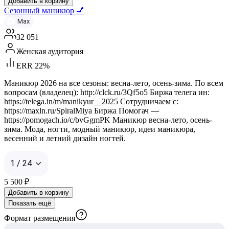
Добавить в корзину
Сезонный маникюр 💅
Max
32 051
Женская аудитория
ERR 22%
Маникюр 2026 на все сезоны: весна-лето, осень-зима. По всем
вопросам (владелец): http://clck.ru/3Qf5o5 Биржа телега ин:
https://telega.in/m/manikyur__2025 Сотрудничаем с:
https://maxln.ru/SpiralMiya Биржа Помогач —
https://pomogach.io/c/bvGgmPK Маникюр весна-лето, осень-
зима. Мода, ногти, модный маникюр, идеи маникюра,
весенний и летний дизайн ногтей.
1 / 24
5 500
₽
Добавить в корзину
Показать ещё
Формат размещения