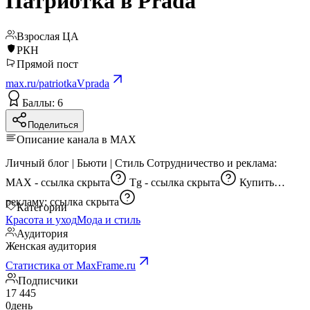
Патриотка в Prada
Взрослая ЦА
РКН
Прямой пост
max.ru/patriotkaVprada
Баллы: 6
Поделиться
Описание канала в MAX
Личный блог | Бьюти | Стиль Сотрудничество и реклама:
MAX -
ссылка скрыта
Tg -
ссылка скрыта
Купить
рекламу:
ссылка скрыта
Категории
Красота и уход
Мода и стиль
Аудитория
Женская аудитория
Статистика от MaxFrame.ru
Подписчики
17 445
0
день