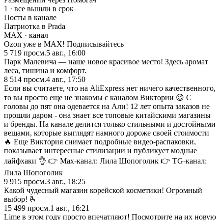
1 · все вышли в срок
Посты в канале
Патриотка в Prada
MAX
· канал
Ozon уже в MAX! Подписывайтесь
5 719
просм.
5 авг., 16:00
Парк Малевича — наше новое красивое место! Здесь аромат
леса, тишина и комфорт.
8 514
просм.
4 авг., 17:50
Если вы считаете, что на AliExpress нет ничего качественного,
то вы просто еще не знакомы с каналом Виктории 😉 С
головы до пят она одевается на Али! 12 лет опыта заказов не
прошли даром - она знает все топовые китайскими магазины
и бренды. На канале делится только стильными и достойными
вещами, которые выглядят намного дороже своей стоимости
🔥 Еще Виктория снимает подробные видео-распаковки,
показывает интересные стилизации и публикует модные
лайфхаки 👌 👉 Max-канал: Лила Шопоголик 👉 TG-канал:
Лила Шопоголик
9 915
просм.
3 авг., 18:25
Какой чудесный магазин корейской косметики! Огромный
выбор! 🫰
15 499
просм.
1 авг., 16:21
Lime в этом году просто впечатляют! Посмотрите на их новую