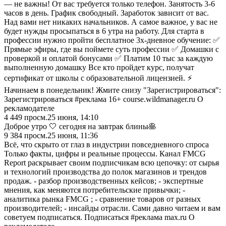
— не важны! От вас требуется только телефон. Занятость 3-6
часов в день. График свободный. Заработок зависит от вас.
Над вами нет никаких начальников. А самое важное, у вас не
будет нужды просыпаться в 6 утра на работу. Для старта в
профессии нужно пройти бесплатное 3х-дневное обучение: ✅
Прямые эфиры, где вы поймете суть профессии ✅ Домашки с
проверкой и оплатой бонусами ✅ Платим 10 тыс за каждую
выполненную домашку Все кто пройдет курс, получат
сертификат от школы с образовательной лицензией. ⚡
Начинаем в понедельник! Жмите снизу "Зарегистрироваться":
Зарегистрироваться #реклама 16+ course.wildmanager.ru О
рекламодателе
4 449
просм.
25 июня, 14:10
Доброе утро 🤍 сегодня на завтрак блины🥞
9 384
просм.
25 июня, 11:36
Всё, что скрыто от глаз в индустрии повседневного спроса
Только факты, цифры и реальные процессы. Канал FMCG
Report раскрывает своим подписчикам всю цепочку: от сырья
и технологий производства до полок магазинов и трендов
продаж. - разбор производственных кейсов; - экспертные
мнения, как меняются потребительские привычки; -
аналитика рынка FMCG ; - сравнение товаров от разных
производителей; - инсайды отрасли. Сами давно читаем и вам
советуем подписаться. Подписаться #реклама max.ru О