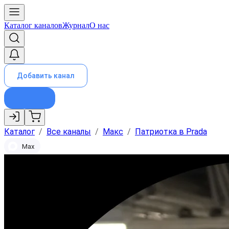
Каталог каналов
Журнал
О нас
Добавить канал
Каталог
/
Все каналы
/
Макс
/
Патриотка в Prada
Max