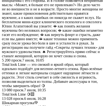
инициатива с его стороны. И в голове появляется неприятная
мысль: «Может, я больше его не привлекаю?» Но дело часто
не во внешности и не в возрасте. Просто многие женщины не
знают, какие прикосновения действительно нравятся
мужчине, а о каких ошибках он никогда не скажет вслух. На
бесплатном мини-курсе клинического психолога и сексолога
Юлии Агапитовой вы узнаете: 🫦 как понять желания
мужчины без неловких вопросов; 🫦 какие ошибки незаметно
гасят его возбуждение; 🫦 как вернуть флирт и страсть, даже
если вы давно вместе; 🫦 какие техники можно применить
сразу после урока без боли в шее и усталости в руках. За
регистрацию вы получите гайд «Секреты лучших техник» для
мужского удовольствия. 🔥 Регистрируйтесь прямо сейчас и
станьте женщиной, которую он хочет снова и снова.
5 200
просм.
7 июля, 16:05
Total look Lime — это свежий и яркий образ, который
идеально подойдёт для весенне-летнего сезона. Ярко-зелёные
оттенки и легкие материалы создают ощущение лёгкости и
радости. Этот стиль сочетает в себе смелость и игривость,
позволяя выделиться из толпы. Добавьте аксессуары в тон,
чтобы завершить образ! 🍋
13 080
просм.
7 июля, 10:35
Total look Lime 🍋‍🟩
13 028
просм.
6 июля, 16:28
Шикарная прогулка💚