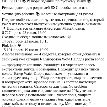
ОГЭ и ЕГЭ 📚 Разборы заданий по русскому языку 📚
Рекомендации для родителей 📚 Способы повысить
мотивацию ребёнка 📚 Полезные материалы для учёбы
Подписывайтесь и используйте опыт преподавателя, который
уже 9 лет помогает выпускникам успешно сдавать экзамены.
📌 Подписаться на канал Анастасии Михайловны.
6 727
просм.
23 июля, 16:00
Сходим на обед с любимым человеком! 🩵
14 629
просм.
23 июля, 15:11
Pink look 💗
15 101
просм.
19 июля, 19:09
Ambreè Professional — 4 средства, которые стоит добавить в
свой уход уже сегодня ⬇️ Сыворотка Wow Hair для роста волос
— пробуждает «спящие» фолликулы и укрепляет волосы
экстрактами лопуха и розмарина. Подходит для всех типов
волос. Тонер Water Drop с васильком — увлажняет и
тонизирует кожу лица. Убирает стянутость, выравнивает тон
и возвращает коже здоровое сияние. В составе настоящие
лепестки василька. Сыворотка для лица No problem —
клинически доказано сокращение акне на 20% уже после
первого месяца использования. Сужает поры, убирает
жирный блеск и мягко увлажняет благодаря центелле
азиатской, пантенолу и ниацинамиду. Мист-шиммер Pure