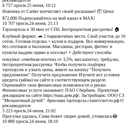
рекламодателе
4 757
просм.
25 июня, 10:12
Новинка от Cartier впечатляет своей роскошью! 📦 Цена:
$72,000 Подписывайтесь на мой канал в МАХ!
10 707
просм.
24 июня, 21:13
Таунхаунсы в 30 мин от СПб. Беспроцентная рассрочка! 🏠
Клубный формат. 🚗 2 парковочных места. Свой участок до 10
соток. Готовая отделка + кухня в подарок. Все коммуникации,
без септиков и баллонов. Магазины, ресторан, фитнес и
пункты выдачи прямо в поселке! ⚡ Действуют способы
покупки: семейная ипотека от 3,5%, мат.капитал, трейд-ин,
беспроцентная рассрочка. Чтобы получить подборку
таунхаусов и узнать цены, жмите на кнопку "Получить
предложение" Получить предложение Изучите все условия
кредита (займа) на сайте в соответствующем разделе.
Оценивайте свои финансовые возможности и риски.
Финансовые услуги оказывает: ПАО Сбербанк. Проектная
декларация на сайте https://наш.дом.рф/. Застройщик: ООО СЗ
"Мельничный ручей". #реклама таунхаусы.станетсветло.рф О
рекламодателе
5 223
просм.
24 июня, 21:02
Прогулка удалась, Сима бежит скорее домой, утомилась😂
10 880
просм.
24 июня, 18:10