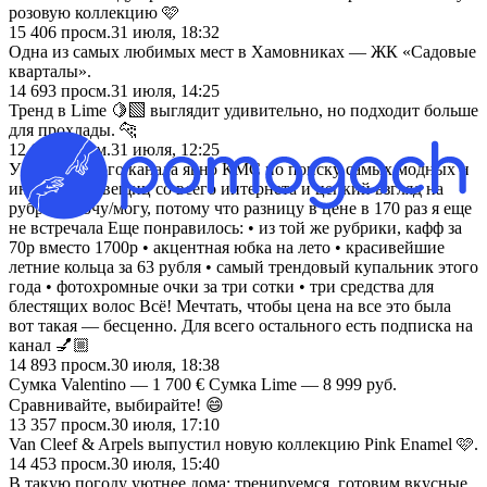
розовую коллекцию 🩷
15 406
просм.
31 июля, 18:32
Одна из самых любимых мест в Хамовниках — ЖК «Садовые
кварталы».
14 693
просм.
31 июля, 14:25
Тренд в Lime 🍋‍🟩 выглядит удивительно, но подходит больше
для прохлады. 🐆
12 664
просм.
31 июля, 12:25
У админа этого канала явно КМС по поиску самых модных и
интересных вещиц со всего интернета и цепкий взгляд на
рубрику хочу/могу, потому что разницу в цене в 170 раз я еще
не встречала Еще понравилось: • из той же рубрики, кафф за
70р вместо 1700р • акцентная юбка на лето • красивейшие
летние кольца за 63 рубля • самый трендовый купальник этого
года • фотохромные очки за три сотки • три средства для
блестящих волос Всё! Мечтать, чтобы цена на все это была
вот такая — бесценно. Для всего остального есть подписка на
канал 💅🏼
14 893
просм.
30 июля, 18:38
Сумка Valentino — 1 700 € Сумка Lime — 8 999 руб.
Сравнивайте, выбирайте! 😄
13 357
просм.
30 июля, 17:10
Van Cleef & Arpels выпустил новую коллекцию Pink Enamel 🩷.
14 453
просм.
30 июля, 15:40
В такую погоду уютнее дома: тренируемся, готовим вкусные