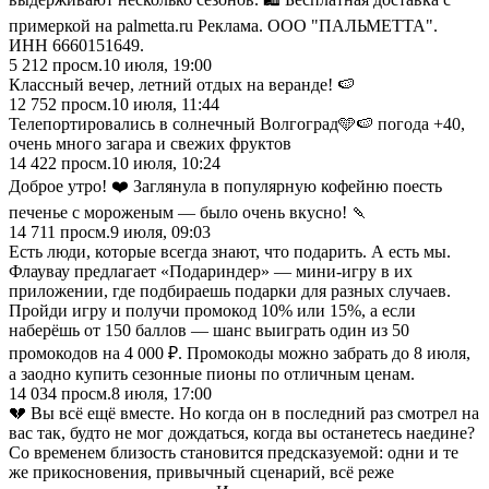
примеркой на palmetta.ru Реклама. ООО "ПАЛЬМЕТТА".
ИНН 6660151649.
5 212
просм.
10 июля, 19:00
Классный вечер, летний отдых на веранде! 🍉
12 752
просм.
10 июля, 11:44
Телепортировались в солнечный Волгоград🩵🍉 погода +40,
очень много загара и свежих фруктов
14 422
просм.
10 июля, 10:24
Доброе утро! ❤️ Заглянула в популярную кофейню поесть
печенье с мороженым — было очень вкусно! 🍡
14 711
просм.
9 июля, 09:03
Есть люди, которые всегда знают, что подарить. А есть мы.
Флаувау предлагает «Подариндер» — мини-игру в их
приложении, где подбираешь подарки для разных случаев.
Пройди игру и получи промокод 10% или 15%, а если
наберёшь от 150 баллов — шанс выиграть один из 50
промокодов на 4 000 ₽. Промокоды можно забрать до 8 июля,
а заодно купить сезонные пионы по отличным ценам.
14 034
просм.
8 июля, 17:00
💔 Вы всё ещё вместе. Но когда он в последний раз смотрел на
вас так, будто не мог дождаться, когда вы останетесь наедине?
Со временем близость становится предсказуемой: одни и те
же прикосновения, привычный сценарий, всё реже