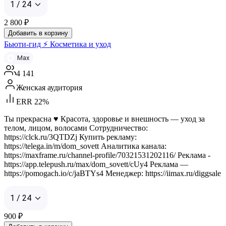
1 / 24
2 800
₽
Добавить в корзину
Бьюти-гид ⚡ Косметика и уход
Max
4 141
Женская аудитория
ERR 22%
Ты прекрасна ♥️ Красота, здоровье и внешность — уход за
телом, лицом, волосами Сотрудничество:
https://clck.ru/3QTDZj Купить рекламу:
https://telega.in/m/dom_sovett Аналитика канала:
https://maxframe.ru/channel-profile/70321531202116/ Реклама -
https://app.telepush.ru/max/dom_sovett/cUy4 Реклама —
https://pomogach.io/c/jaBTYs4 Менеджер: https://iimax.ru/diggsale
1 / 24
900
₽