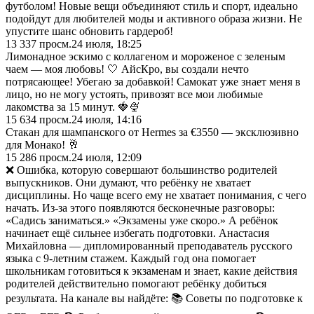
футболом! Новые вещи объединяют стиль и спорт, идеально
подойдут для любителей моды и активного образа жизни. Не
упустите шанс обновить гардероб!
13 337
просм.
24 июля, 18:25
Лимонадное эскимо с коллагеном и мороженое с зеленым
чаем — моя любовь! 🤍 АйсКро, вы создали нечто
потрясающее! Убегаю за добавкой! Самокат уже знает меня в
лицо, но не могу устоять, привозят все мои любимые
лакомства за 15 минут. 🍓🍨
15 634
просм.
24 июля, 14:16
Стакан для шампанского от Hermes за €3550 — эксклюзивно
для Монако! 🥂
15 286
просм.
24 июля, 12:09
❌ Ошибка, которую совершают большинство родителей
выпускников. Они думают, что ребёнку не хватает
дисциплины. Но чаще всего ему не хватает понимания, с чего
начать. Из-за этого появляются бесконечные разговоры:
«Садись заниматься.» «Экзамены уже скоро.» А ребёнок
начинает ещё сильнее избегать подготовки. Анастасия
Михайловна — дипломированный преподаватель русского
языка с 9-летним стажем. Каждый год она помогает
школьникам готовиться к экзаменам и знает, какие действия
родителей действительно помогают ребёнку добиться
результата. На канале вы найдёте: 📚 Советы по подготовке к