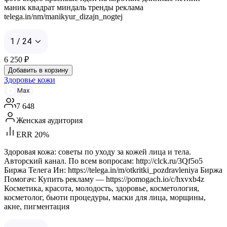
маник квадрат миндаль тренды реклама
telega.in/nm/manikyur_dizajn_nogtej
1 / 24
6 250
₽
Добавить в корзину
Здоровье кожи
Max
7 648
Женская аудитория
ERR 20%
Здоровая кожа: советы по уходу за кожей лица и тела.
Авторский канал. По всем вопросам: http://clck.ru/3Qf5o5
Биржа Телега Ин: https://telega.in/m/otkritki_pozdravleniya Биржа
Помогач: Купить рекламу — https://pomogach.io/c/hxvxb4z
Косметика, красота, молодость, здоровье, косметология,
косметолог, бьюти процедуры, маски для лица, морщины,
акне, пигментация