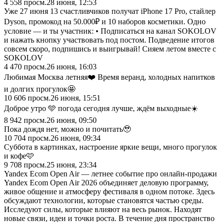
4 558
просм.
28 июня, 12:53
Уже 27 июня 13 счастливчиков получат iPhone 17 Pro, стайлер
Dyson, промокод на 50.000₽ и 10 наборов косметики. Одно
условие — и ты участник: • Подписаться на канал SOKOLOV
и нажать кнопку участвовать под постом. Подведение итогов
совсем скоро, подпишись и выигрывай! Сияем летом вместе с
SOKOLOV
4 470
просм.
26 июня, 16:03
Любимая Москва летняя❤️ Время веранд, холодных напитков
и долгих прогулок🤩
10 606
просм.
26 июня, 15:51
Доброе утро 🩵 погода сегодня лучше, ждём выходные☀️
8 942
просм.
26 июня, 09:50
Пока дождя нет, можно и почитать🥹
10 704
просм.
26 июня, 09:34
Суббота в картинках, настроение яркие вещи, много прогулок
и кофе🩷
9 708
просм.
25 июня, 23:34
Yandex Ecom Open Air — летнее событие про онлайн-продажи
Yandex Ecom Open Air 2026 объединяет деловую программу,
живое общение и атмосферу фестиваля в одном потоке. Здесь
обсуждают технологии, которые становятся частью среды.
Исследуют силы, которые влияют на весь рынок. Находят
новые связи, идеи и точки роста. В течение дня пространство