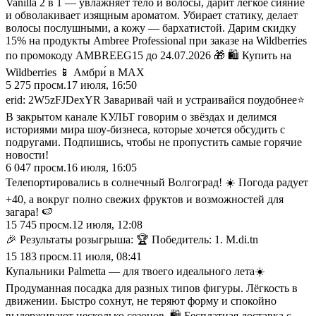
Vanilla 2 в 1 — увлажняет тело и волосы, дарит лёгкое сияние
и обволакивает изящным ароматом. Убирает статику, делает
волосы послушными, а кожу — бархатистой. Дарим скидку
15% на продукты Ambree Professional при заказе на Wildberries
по промокоду AMBREEG15 до 24.07.2026 🎁 🛍 Купить на
Wildberries 📱 Амбри́ в MAX
5 275
просм.
17 июля, 16:50
erid: 2W5zFJDexYR Заваривай чай и устраивайся поудобнее⭐
В закрытом канале КУЛЬТ говорим о звёздах и делимся
историями мира шоу-бизнеса, которые хочется обсудить с
подругами. Подпишись, чтобы не пропустить самые горячие
новости!
6 047
просм.
16 июля, 16:05
Телепортировались в солнечный Волгоград! ☀️ Погода радует
+40, а вокруг полно свежих фруктов и возможностей для
загара! 🍉
15 745
просм.
12 июля, 12:08
🎉 Результаты розыгрыша: 🏆 Победитель: 1. M.di.tn
15 183
просм.
11 июля, 08:41
Купальники Palmetta — для твоего идеального лета☀️
Продуманная посадка для разных типов фигуры. Лёгкость в
движении. Быстро сохнут, не теряют форму и спокойно
выдерживают несколько сезонов. 🛍 Бесплатная доставка с