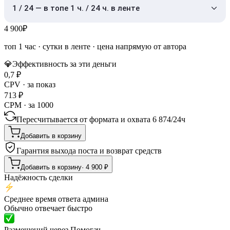
1 / 24 — в топе 1 ч. / 24 ч. в ленте
4 900
₽
топ 1 час
·
сутки в ленте
· цена напрямую от автора
💎
Эффективность за эти деньги
0,7
₽
CPV · за показ
713
₽
CPM · за 1000
Пересчитывается от формата и охвата
6 874
/
24ч
Добавить в корзину
Гарантия выхода поста и возврат средств
Добавить в корзину
·
4 900
₽
Надёжность сделки
Среднее время ответа админа
Обычно отвечает быстро
Размещений через Помогач