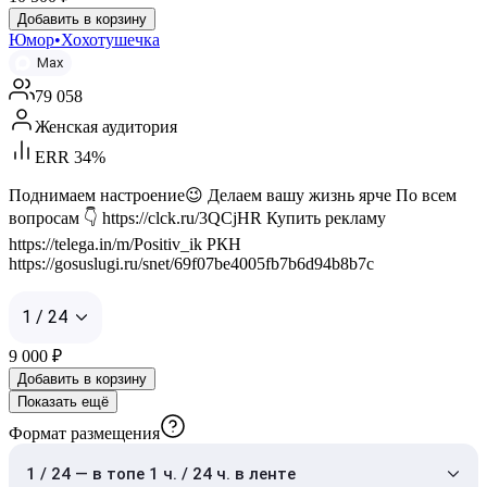
Добавить в корзину
Юмор•Хохотушечка
Max
79 058
Женская аудитория
ERR 34%
Поднимаем настроение😉 Делаем вашу жизнь ярче По всем
вопросам 👇 https://clck.ru/3QCjHR Купить рекламу
https://telega.in/m/Positiv_ik РКН
https://gosuslugi.ru/snet/69f07be4005fb7b6d94b8b7c
1 / 24
9 000
₽
Добавить в корзину
Показать ещё
Формат размещения
1 / 24 — в топе 1 ч. / 24 ч. в ленте