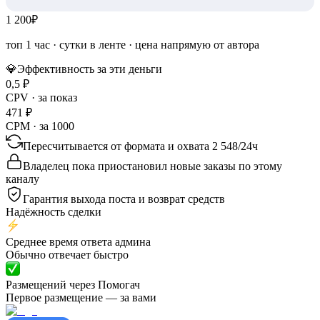
1 200
₽
топ 1 час
·
сутки в ленте
· цена напрямую от автора
💎
Эффективность за эти деньги
0,5
₽
CPV · за показ
471
₽
CPM · за 1000
Пересчитывается от формата и охвата
2 548
/
24ч
Владелец пока приостановил новые заказы по этому
каналу
Гарантия выхода поста и возврат средств
Надёжность сделки
Среднее время ответа админа
Обычно отвечает быстро
Размещений через Помогач
Первое размещение — за вами