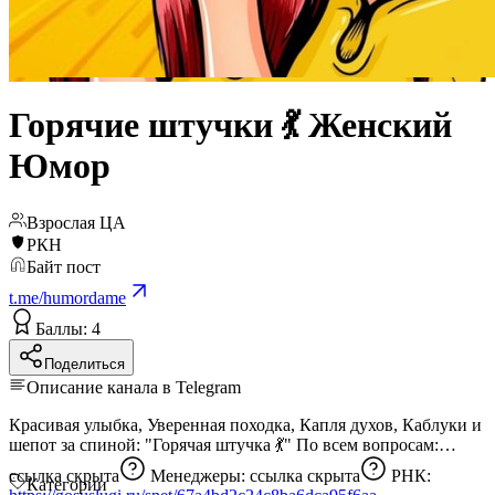
Горячие штучки 💃 Женский
Юмор
Взрослая ЦА
РКН
Байт пост
t.me/humordame
Баллы: 4
Поделиться
Описание канала в Telegram
Красивая улыбка, Уверенная походка, Капля духов, Каблуки и
шепот за спиной: "Горячая штучка 💃" По всем вопросам:
ссылка скрыта
Менеджеры:
ссылка скрыта
РНК:
Категории