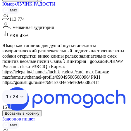
Юмор•ЛУЧИК РАДОСТИ
Max
113 774
Смешанная аудитория
ERR 43%
Юмор как топливо для души! шутки анекдоты
юмористический развлекательный поднять настроение коты
собаки открытки видео клипы релакс залипательно смех
позитив весёлые песни Связь ⤵️ Виктория - goo.su/SIOfKWP
Руслан - clck.ru/3RCtQp Биржа:
https://telega.in/channels/luchik_radosti/card_max Биржа:
maxframe.ru/channel-profile/69049500568096/ РКН
https://gosuslugi.ru/snet/69f1c0d4eb4efe0e66d8241f
1 / 24
15 000
₽
Добавить в корзину
Задорнов пишет
Max