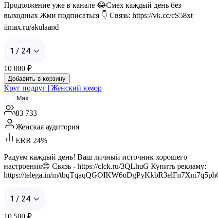
Продолжение уже в канале 😂Смех каждый день без
выходных Жми подписаться 👇 Связь: https://vk.cc/cS58xt
iimax.ru/akulaand
1 / 24
10 000
₽
Добавить в корзину
Круг подруг | Женский юмор
Max
83 733
Женская аудитория
ERR 24%
Радуем каждый день! Ваш личный источник хорошего
настроения😊 Связь - https://clck.ru/3QLhuG Купить рекламу:
https://telega.in/m/tbqTqaqQGOIKW6oDgPyKkbR3elFn7Xni7q5p
1 / 24
10 500
₽