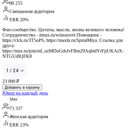
90 255
Смешанная аудитория
ERR 20%
Фан-сообщество. Цитаты, мысли, жизнь великого человека!
Сотрудничество - iimax.ru/winrassvet Помощник -
https://clck.ru/3T5oPS, https://maxln.ru/SpiralMiya. Ссылка для
друга:
https://max.ru/join/mI_uzMDoGdsJvFBm29AqbidYrFpUKArX-
NTGUdIQFK8
1 / 24
23 000
₽
Добавить в корзину
Юмор на каждый день
Max
73 337
Женская аудитория
ERR 23%