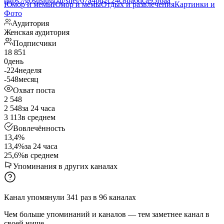
https://gosuslugi.ru/snet/67a4bd2c24c8ba6dca95f6aa
Юмор и мемы
Юмор и мемы
Отдых и развлечения
Картинки и
Фото
Аудитория
Женская аудитория
Подписчики
18 851
0
день
-224
неделя
-548
месяц
Охват поста
2 548
2 548
за 24 часа
3 113
в среднем
Вовлечённость
13,4%
13,4%
за 24 часа
25,6%
в среднем
Упоминания в других каналах
Канал упомянули
341
раз
в
96
каналах
Чем больше упоминаний и каналов — тем заметнее канал в
своей нише.