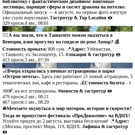
библиотеку с фантастическим дизайном: винтовые
лестницы, парящие сферы и скелет дракона на потолке.
Официальный запуск — в августе, но первые фото изнутри
уже стали вирусными.
Гастротур & Top Location
🍩
329
просм.
4 авг., 08:01
▶
🚣‍♀️
А вы знали, что в Ташкенте можно оказаться в
Венеции, взяв прогулку на гондоле по реке Анхор?
💰
Стоимость проката:
800 сум. 📍
Адрес:
Узбекистан,
г.Ташкент, ул.Экспоцентр, 15.
#локация
& гастротур
🍩
413
просм.
3 авг., 07:39
▶
🎢
Вчера открылись уличные аттракционы в парке
«Остров мечты».
Здесь уже работают 21 новый аттракцион, 5
тематических зон, кафе и рестораны. 💰
Стоимость билета
- 3
300₽, на все аттракционы.
#новости
& гастротур
🍩
479
просм.
2 авг., 08:21
467
просм.
1 авг., 08:29
🚘
Мечтаете окунуться в мир моторов, истории и скорости?
Тогда не пропустите фестиваль «ПроДвижение» на ВДНХ!
Успейте придти до 2 августа, выставка бесплатная! 📍
Адрес:
г.Москва, проспект Мира, 119, ВДНХ.
#афиша
& гастротур
🍩