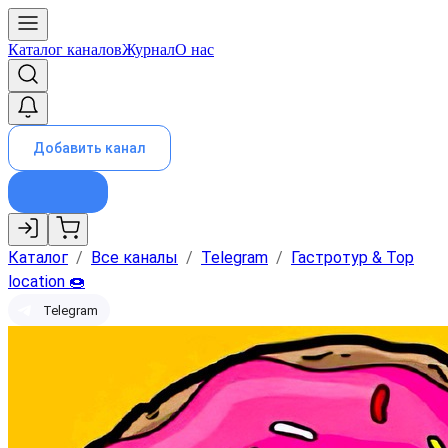
Каталог каналов
Журнал
О нас
Добавить канал
Каталог
/
Все каналы
/
Telegram
/
Гастротур & Top
location 🍩
Telegram