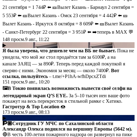
21 сентября = 1 744₽ ⬅️ 🎫Вылет Казань - Барнаул 2 сентября =
5 553₽ ⬅️ 🎫Вылет Казань - Омск 23 сентября = 4 442₽ ⬅️ 🎫
Вылет Казань - Иркутск 8 октября = 8 609₽ ⬅️ 🎫Вылет Казань
- Санкт-Петербург 22 сентября = 3 951₽ ⬅️ ➡️теперь в MAX 💬
148
просм.
9 авг., 11:22
▶
Я была уверена, что дешевле чем на ВБ не бывает.
Пока не
увидела, что мой же стол продаётся там за 6100₽, а на
канале ЗАЯЦ — за 890₽. Теперь перед каждой покупкой я
сверяю с ними. Экономия за месяц — около 7400₽.
Вот
ссылка, пользуйтесь
– t.me/+P1hA-wfhDpcxZTdi
151
просм.
9 авг., 10:20
🖼️В Токио появилась возможность вывести своё селфи на
легендарный экран Q’S EYE.
За 5–10 тысяч иен ваше фото
покажут на весь перекресток в стильной рамке с Хатико.
Гастротур & Top Location
🍩
173
просм.
9 авг., 08:13
▶
🧗🏼Сотрудник ГУ МЧС по Сахалинской области
Александр Олекса поднялся на вершину Европы (5642 м).
🔴В честь 100-летия пожарного надзора он развернул на пике