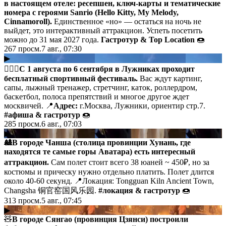
в настоящем отеле: ресепшен, ключ-карты и тематические
номера с героями Sanrio (Hello Kitty, My Melody,
Cinnamoroll).
Единственное «но» — остаться на ночь не
выйдет, это интерактивный аттракцион. Успеть посетить
можно до 31 мая 2027 года.
Гастротур & Top Location
🍩
267
просм.
7 авг., 07:30
▶
🏄🏼‍♂️
С 1 августа по 6 сентября в Лужниках проходит
бесплатный спортивный фестиваль.
Вас ждут картинг,
сапы, лыжный тренажер, стретчинг, каток, роллердром,
баскетбол, полоса препятствий и многое другое ждет
москвичей. 📍
Адрес:
г.Москва, Лужники, ориентир стр.7.
#афиша
& гастротур
🍩
285
просм.
6 авг., 07:03
▶
🎎В городе Чанша (столица провинции Хунань, где
находятся те самые горы Аватара) есть интересный
аттракцион.
Сам полет стоит всего 38 юаней ~ 450₽, но за
костюмы и прическу нужно отдельно платить. Полет длится
около 40-60 секунд. 📍Локация: Tongguan Kiln Ancient Town,
Changsha 铜官窑国风乐园.
#локация
& гастротур
🍩
313
просм.
5 авг., 07:45
▶
🧸
В городе Сянгао (провинция Цзянси) построили