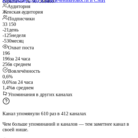
Кулинария
Отдых и развлечения
Новости и СМИ
скрыта
№ 5075684607
Аудитория
Женская аудитория
Подписчики
33 150
-21
день
-125
неделя
-530
месяц
Охват поста
196
196
за 24 часа
256
в среднем
Вовлечённость
0,6%
0,6%
за 24 часа
1,4%
в среднем
Упоминания в других каналах
Канал упомянули
610
раз
в
412
каналах
Чем больше упоминаний и каналов — тем заметнее канал в
своей нише.