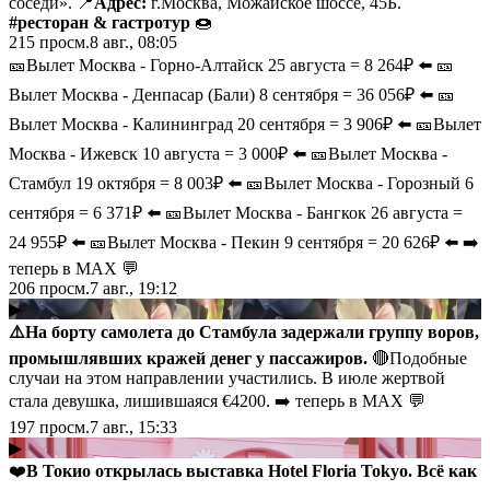
соседи». 📍
Адрес:
г.Москва, Можайское шоссе, 45Б.
#ресторан
& гастротур
🍩
215
просм.
8 авг., 08:05
🎫Вылет Москва - Горно-Алтайск 25 августа = 8 264₽ ⬅️ 🎫
Вылет Москва - Денпасар (Бали) 8 сентября = 36 056₽ ⬅️ 🎫
Вылет Москва - Калининград 20 сентября = 3 906₽ ⬅️ 🎫Вылет
Москва - Ижевск 10 августа = 3 000₽ ⬅️ 🎫Вылет Москва -
Стамбул 19 октября = 8 003₽ ⬅️ 🎫Вылет Москва - Горозный 6
сентября = 6 371₽ ⬅️ 🎫Вылет Москва - Бангкок 26 августа =
24 955₽ ⬅️ 🎫Вылет Москва - Пекин 9 сентября = 20 626₽ ⬅️ ➡️
теперь в MAX 💬
206
просм.
7 авг., 19:12
▶
⚠️На борту самолета до Стамбула задержали группу воров,
промышлявших кражей денег у пассажиров.
🔴Подобные
случаи на этом направлении участились. В июле жертвой
стала девушка, лишившаяся €4200. ➡️
теперь в MAX 💬
197
просм.
7 авг., 15:33
▶
❤️
В Токио открылась выставка Hotel Floria Tokyo. Всё как