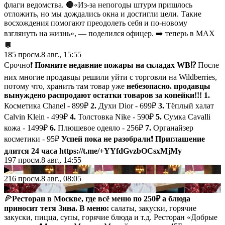
флаги ведомства. 🔴«Из-за непогоды штурм пришлось
отложить, но мы дождались окна и достигли цели. Такие
восхождения помогают преодолеть себя и по-новому
взглянуть на жизнь», — поделился офицер. ➡️
теперь в MAX
💬
185
просм.
8 авг., 15:55
Срочно❗️
Помните недавние пожары на складах WB
⁉️
После
них многие продавцы
решили уйти с торговли на Wildberries,
потому что, хранить там товар уже
небезопасно. продавцы
вынуждено распродают остатки товаров за копейки!!! 1.
Косметика Chanel - 899₽
2.
Духи Dior - 699₽
3.
Тёплый халат
Calvin Klein - 499₽
4.
Толстовка Nike - 590₽
5.
Сумка Cavalli
кожа - 1499₽
6.
Плюшевое одеяло - 256₽
7.
Органайзер
косметики - 95₽
Успей пока не разобрали
❗️
Приглашение
длится 24 часа
https://t.me/+YYfdGvzbOCsxMjMy
197
просм.
8 авг., 14:55
▶
216
просм.
8 авг., 08:05
▶
🍕
Ресторан в Москве, где всё меню по 250₽ а блюда
приносит тетя Зина.
В меню:
салаты, закуски, горячие
закуски, пицца, супы, горячие блюда и т.д. Ресторан «Добрые