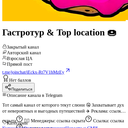
Гастротур & Top location 🍩
Закрытый канал
Авторский канал
Взрослая ЦА
Прямой пост
t.me/joinchat/iEckx-Rt7V1hMzEy
Нет баллов
Поделиться
Описание канала в Telegram
Тот самый канал от которого текут слюни 🤤 Захватывает дух
от невероятных и выгодных путешествий ✈️ Реклама:
ссылка
скрыта
👩‍✈️ Менеджеры:
ссылка скрыта
Ссылка:
ссылка
Категории