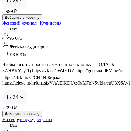
1 / 24
3 999
₽
Добавить в корзину
Женский журнал | Кулинария
Max
95 675
Женская аудитория
ERR 9%
Чтобы читать, просто нажми синюю кнопку - ПОДАТЬ
ЗАЯВКУ 👇 1) https://vk.cc/cW4YDZ https://goo.su/ddRV либо
https://clck.ru/3TCH5N Биржа:
https://telega.in/m/lqn1sjxVJtAElKDUcs9gM7pN5vIdarenU3X6Av
1 / 24
2 999
₽
Добавить в корзину
На скорую руку рецепты
Max