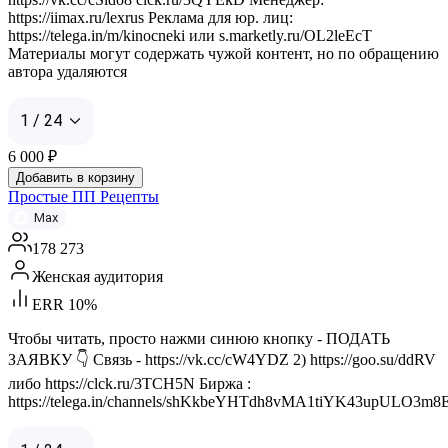
https://iimax.ru/lexrus Реклама для юр. лиц:
https://telega.in/m/kinocneki или s.marketly.ru/OL2leEcT
Материалы могут содержать чужой контент, но по обращению
автора удаляются
1 / 24
6 000
₽
Добавить в корзину
Простые ПП Рецепты
Max
178 273
Женская аудитория
ERR 10%
Чтобы читать, просто нажми синюю кнопку - ПОДАТЬ
ЗАЯВКУ 👇 Связь - https://vk.cc/cW4YDZ 2) https://goo.su/ddRV
либо https://clck.ru/3TCH5N Биржа :
https://telega.in/channels/shKkbeYHTdh8vMA1tiYK43upULO3m8E