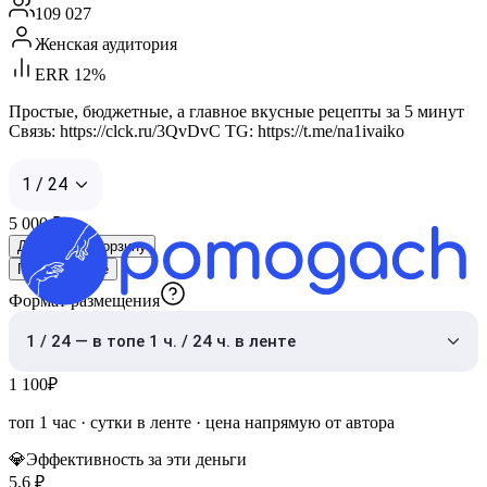
109 027
Женская аудитория
ERR 12%
Простые, бюджетные, а главное вкусные рецепты за 5 минут
Связь: https://clck.ru/3QvDvC TG: https://t.me/na1ivaiko
1 / 24
5 000
₽
Добавить в корзину
Показать ещё
Формат размещения
1 / 24 — в топе 1 ч. / 24 ч. в ленте
1 100
₽
топ 1 час
·
сутки в ленте
· цена напрямую от автора
💎
Эффективность за эти деньги
5,6
₽