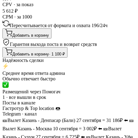
CPV · за показ
5 612
₽
CPM · за 1000
Пересчитывается от формата и охвата
196
/
24ч
Добавить в корзину
Гарантия выхода поста и возврат средств
Добавить в корзину
·
1 100
₽
Надёжность сделки
Среднее время ответа админа
Обычно отвечает быстро
Размещений через Помогач
1 · все вышли в срок
Посты в канале
Гастротур & Top location 🍩
Telegram
· канал
🎫Вылет Казань - Денпасар (Бали) 27 сентября = 31 186₽ ⬅️ 🎫
Вылет Казань - Москва 10 сентября = 3 002₽ ⬅️ 🎫Вылет
Казань - Сухум 27 сентября = 6 725₽ ⬅️ 🎫Вылет Казань - Уфа