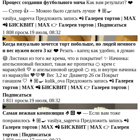
Процесс создания футбольного мяча
Как вам результат? ❤️
— Супер 👍 — Можно было сделать лучше 👩🏼‍🍳
vasilya_sageeva Предложить запись 📲
Галерея тортов | MAX
📲
БИСКВИТ | MAX
👉
Галерея тортов | Подписаться
1 808
просм.
19 июля, 08:32
▶
Когда визуально хочется торт побольше, но людей немного
и вес нужен всего 3 кг ❤️
Резать - капец как удобно, я думаю
😄 Листики из того же крема, что и покрытие! ✨ Начинка:
апельсиновый бисквит, такая же пропитка 🍊 крем с
маракуйей 💛 и апельсиновой цедрой 🍊 ну, и внутри начинка
из маракуйи 🧡💛🧡 Вес 3,2 кг Диаметр 26 см Покрыт
ганашом 🤍 👩🏼‍🍳 kulik_ova Предложить запись 📲
Галерея
тортов | MAX
📲
БИСКВИТ | MAX
👉
Галерея тортов |
Подписаться
1 811
просм.
19 июля, 08:32
▶
Самая нежная композиция 🤌🏻
❤️ — Если вам тоже
понравилось 👩🏼‍🍳 vasilya_sageeva Предложить запись 📲
Галерея тортов | MAX
📲
БИСКВИТ | MAX
👉
Галерея
тортов | Подписаться