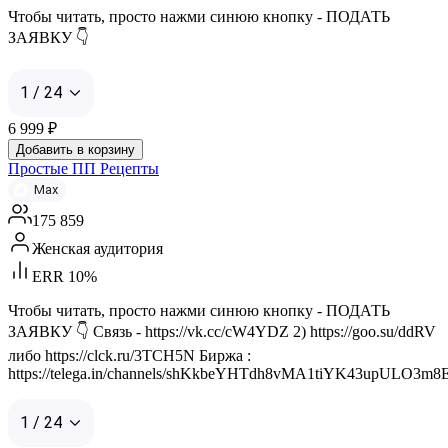
Чтобы читать, просто нажми синюю кнопку - ПОДАТЬ
ЗАЯВКУ 👇
1 / 24
6 999
₽
Добавить в корзину
Простые ПП Рецепты
Max
175 859
Женская аудитория
ERR 10%
Чтобы читать, просто нажми синюю кнопку - ПОДАТЬ
ЗАЯВКУ 👇 Связь - https://vk.cc/cW4YDZ 2) https://goo.su/ddRV
либо https://clck.ru/3TCH5N Биржа :
https://telega.in/channels/shKkbeYHTdh8vMA1tiYK43upULO3m8E
1 / 24