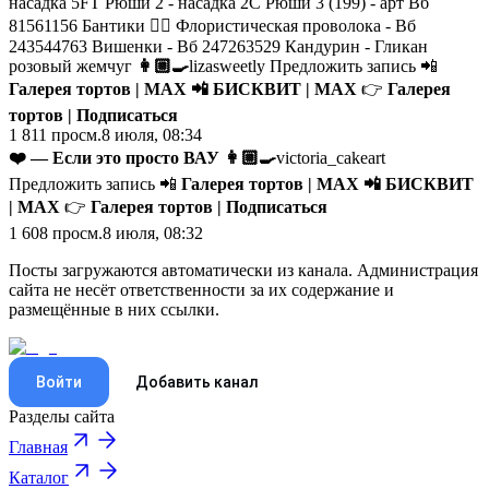
насадка 5FT Рюши 2 - насадка 2С Рюши 3 (199) - арт Вб
81561156 Бантики 👇🏼 Флористическая проволока - Вб
243544763 Вишенки - Вб 247263529 Кандурин - Гликан
розовый жемчуг
👩🏼‍🍳
lizasweetly Предложить запись 📲
Галерея тортов | MAX
📲
БИСКВИТ | MAX
👉
Галерея
тортов | Подписаться
1 811
просм.
8 июля, 08:34
❤️ — Если это просто ВАУ
👩🏼‍🍳
victoria_cakeart
Предложить запись 📲
Галерея тортов | MAX
📲
БИСКВИТ
| MAX
👉
Галерея тортов | Подписаться
1 608
просм.
8 июля, 08:32
Посты загружаются автоматически из канала. Администрация
сайта не несёт ответственности за их содержание и
размещённые в них ссылки.
Войти
Добавить канал
Разделы сайта
Главная
Каталог