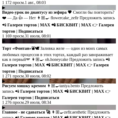
1 172
просм.
1 авг., 08:03
▶
Видео-урок по диантусу из зефира 💗
Смогли бы повторить?
❤️ — Да 👍 — Нет 👩🏼‍🍳 flowercake_zefir Предложить запись
📲
Галерея тортов | MAX
📲
БИСКВИТ | MAX
👉
Галерея
тортов | Подписаться
1 169
просм.
31 июля, 08:01
▶
Торт «Фонтан»⛲️🕊
Заливка желе — один из моих самых
любимых процессов в этих тортах, каждый раз завораживает
как в первый🪽 👩🏼‍🍳 oh.honeycake Предложить запись 📲
Галерея тортов | MAX
📲
БИСКВИТ | MAX
👉
Галерея
тортов | Подписаться
1 271
просм.
30 июля, 08:02
▶
Рисуем мишку кремом
👩🏼‍🍳taniya.bento Предложить
запись 📲
Галерея тортов | MAX
📲
БИСКВИТ | MAX
👉
Галерея тортов | Подписаться
1 276
просм.
29 июля, 08:34
▶
Главное - не сдаваться 🚀
👩🏼‍🍳zefir.aesthetic Предложить
запись 📲
Галерея тортов | MAX
📲
БИСКВИТ | MAX
👉