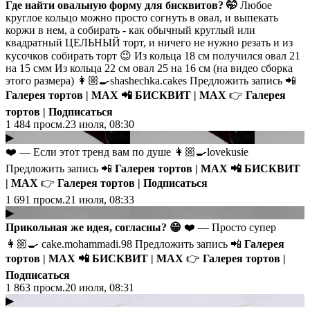
Где найти овальную форму для бисквитов? 🤭
Любое
круглое кольцо можно просто согнуть в овал, и выпекать
коржи в нем, а собирать - как обычный круглый или
квадратный ЦЕЛЬНЫЙ торт, и ничего не нужно резать и из
кусочков собирать торт 😉 Из кольца 18 см получился овал 21
на 15 смм Из кольца 22 см овал 25 на 16 см (на видео сборка
этого размера) 👩🏼‍🍳shashechka.cakes Предложить запись 📲
Галерея тортов | MAX
📲
БИСКВИТ | MAX
👉
Галерея
тортов | Подписаться
1 484
просм.
23 июля, 08:30
▶
❤️ — Если этот тренд вам по душе 👩🏼‍🍳lovekusie
Предложить запись 📲
Галерея тортов | MAX
📲
БИСКВИТ
| MAX
👉
Галерея тортов | Подписаться
1 691
просм.
21 июля, 08:33
▶
Прикольная же идея, согласны?
😁
❤️ — Просто супер
👩🏼‍🍳 cake.mohammadi.98 Предложить запись 📲
Галерея
тортов | MAX
📲
БИСКВИТ | MAX
👉
Галерея тортов |
Подписаться
1 863
просм.
20 июля, 08:31
▶