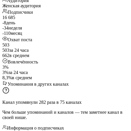
Аудитория
Женская аудитория
Подписчики
16 685
-8
день
-34
неделя
-110
месяц
Охват поста
503
503
за 24 часа
662
в среднем
Вовлечённость
3%
3%
за 24 часа
8,3%
в среднем
Упоминания в других каналах
Канал упомянули
282
раза
в
75
каналах
Чем больше упоминаний и каналов — тем заметнее канал в
своей нише.
Информация о подписчиках