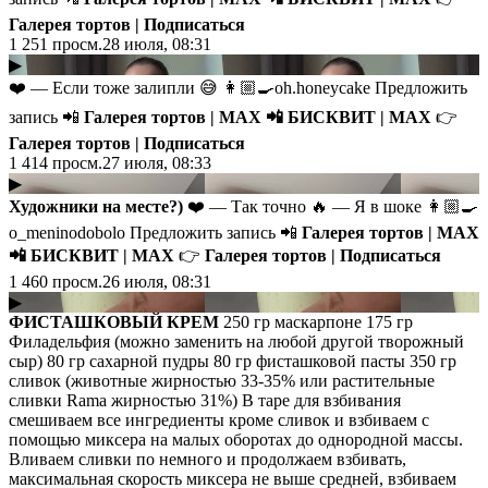
Галерея тортов | Подписаться
1 251
просм.
28 июля, 08:31
▶
❤️ — Если тоже залипли 😅 👩🏼‍🍳oh.honeycake Предложить
запись 📲
Галерея тортов | MAX
📲
БИСКВИТ | MAX
👉
Галерея тортов | Подписаться
1 414
просм.
27 июля, 08:33
▶
Художники на месте?)
❤️ — Так точно 🔥 — Я в шоке 👩🏼‍🍳
o_meninodobolo Предложить запись 📲
Галерея тортов | MAX
📲
БИСКВИТ | MAX
👉
Галерея тортов | Подписаться
1 460
просм.
26 июля, 08:31
▶
ФИСТАШКОВЫЙ КРЕМ
250 гр маскарпоне 175 гр
Филадельфия (можно заменить на любой другой творожный
сыр) 80 гр сахарной пудры 80 гр фисташковой пасты 350 гр
сливок (животные жирностью 33-35% или растительные
сливки Rama жирностью 31%) В таре для взбивания
смешиваем все ингредиенты кроме сливок и взбиваем с
помощью миксера на малых оборотах до однородной массы.
Вливаем сливки по немного и продолжаем взбивать,
максимальная скорость миксера не выше средней, взбиваем