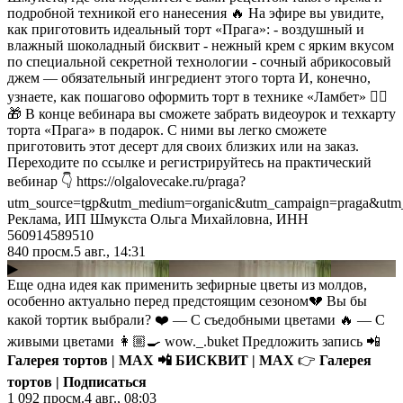
подробной техникой его нанесения 🔥 На эфире вы увидите,
как приготовить идеальный торт «Прага»: - воздушный и
влажный шоколадный бисквит - нежный крем с ярким вкусом
по специальной секретной технологии - сочный абрикосовый
джем — обязательный ингредиент этого торта И, конечно,
узнаете, как пошагово оформить торт в технике «Ламбет» 👌🏻
🎁 В конце вебинара вы сможете забрать видеоурок и техкарту
торта «Прага» в подарок. С ними вы легко сможете
приготовить этот десерт для своих близких или на заказ.
Переходите по ссылке и регистрируйтесь на практический
вебинар 👇 https://olgalovecake.ru/praga?
utm_source=tgp&utm_medium=organic&utm_campaign=praga&utm_
Реклама, ИП Шмукста Ольга Михайловна, ИНН
560914589510
840
просм.
5 авг., 14:31
▶
Еще одна идея как применить зефирные цветы из молдов,
особенно актуально перед предстоящим сезоном💔 Вы бы
какой тортик выбрали? ❤️ — С съедобными цветами 🔥 — С
живыми цветами 👩🏼‍🍳 wow._.buket Предложить запись 📲
Галерея тортов | MAX
📲
БИСКВИТ | MAX
👉
Галерея
тортов | Подписаться
1 092
просм.
4 авг., 08:03