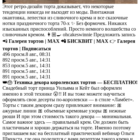
▶
Этот ретро-дизайн торта доказывает, что некоторые
тенденции никогда не выходят из моды. Винтажная
окантовка, лепестки из сливочного крема и все сказочные
нотки праздничного торта 70-х ✨ Без формочек. Никаких
изысканных приспособлений. Просто немного волшебства со
сливочным кремом. 👩🏼‍🍳 ohcakeswinnie Предложить запись
📲
Галерея тортов | MAX
📲
БИСКВИТ | MAX
👉
Галерея
тортов | Подписаться
496
просм.
8 авг., 08:31
892
просм.
5 авг., 14:31
853
просм.
5 авг., 14:31
891
просм.
5 авг., 14:31
891
просм.
5 авг., 14:31
👑🎂
Техника декора королевских тортов — БЕСПЛАТНО!
Свадебный торт принца Уильяма и Кейт был оформлен
именно в этой технике 😲!! И вы тоже можете научиться
оформлять свои десерты по-королевски — в стиле «Ламбет».
Торты с таким декором сразу привлекают внимание: 🎀
ажурные линии 🎀 объемные кремовые узоры 🎀 нежные
рюши И при этом стоимость такого декора — минимальная.
Самое важное здесь — правильный крем. Он должен быть
пластичным и хорошо держаться на торте. Именно поэтому
приглашаем вас на бесплатный практический вебинар Ольги
Шмукста, где она поделится с вами рецептом такого крема и