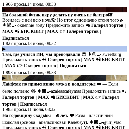
1 966
просм.
14 июля, 08:33
▶
На большой бутик икру делать ну очень не быстро🙈
Возилась с ней всю ночь🙈 Но итог однозначно стоил того🔥
👩🏼‍🍳 okuennie_torty Предложить запись 📲
Галерея тортов |
MAX
📲
БИСКВИТ | MAX
👉
Галерея тортов |
Подписаться
1 827
просм.
13 июля, 08:32
▶
Там, где учился ИИ, мы преподавали 😎
👩🏼‍🍳 sweetburg
Предложить запись 📲
Галерея тортов | MAX
📲
БИСКВИТ
| MAX
👉
Галерея тортов | Подписаться
1 898
просм.
12 июля, 08:33
▶
Лайфхак по применению мужа в кондитерке
❤️ — Если
было полезно 😂
👩🏼‍🍳
azaleascafeymas Предложить запись 📲
Галерея тортов | MAX
📲
БИСКВИТ | MAX
👉
Галерея
тортов | Подписаться
1 983
просм.
11 июля, 08:32
На годовщину свадьбы - 50 лет. ❤️
Розы - пластичный
шоколад (основа - апельсиноввй Калебаут).
👩🏼‍🍳
@irr_vlad
Предложить запись 📲
Галерея тортов | MAX
📲
БИСКВИТ