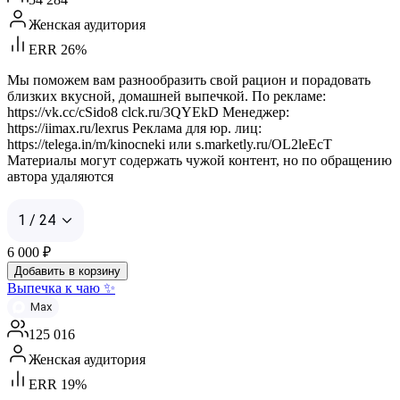
Женская аудитория
ERR 26%
Мы поможем вам разнообразить свой рацион и порадовать
близких вкусной, домашней выпечкой. По рекламе:
https://vk.cc/cSido8 clck.ru/3QYEkD Менеджер:
https://iimax.ru/lexrus Реклама для юр. лиц:
https://telega.in/m/kinocneki или s.marketly.ru/OL2leEcT
Материалы могут содержать чужой контент, но по обращению
автора удаляются
1 / 24
6 000
₽
Добавить в корзину
Выпечка к чаю ✨
Max
125 016
Женская аудитория
ERR 19%