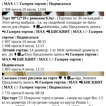
| MAX
👉
Галерея тортов | Подписаться
1 908
просм.
10 июля, 12:04
▶
Торт 90*12*10 с рюшами 9,3кг .
(Тортики по 30 см каждый )
Этот метод выбрала , т.к. на свадебной площадке не было
места для сборки .
👩🏼‍🍳
dobromira_cake Предложить запись
📲
Галерея тортов | MAX
📲
БИСКВИТ | MAX
👉
Галерея
тортов | Подписаться
1 807
просм.
10 июля, 08:32
1 698
просм.
9 июля, 12:15
Летний тортик.
14 диаметр- 1 кг Мой любимый диаметр и
вес :)))
👩🏼‍🍳
Elya Предложить запись 📲
Галерея тортов |
MAX
📲
БИСКВИТ | MAX
👉
Галерея тортов |
Подписаться
1 893
просм.
9 июля, 12:15
▶
Сколько стоит рисунок на торте
💖
👩🏼‍🍳
olga_bentotort
Предложить запись 📲
Галерея тортов | MAX
📲
БИСКВИТ
| MAX
👉
Галерея тортов | Подписаться
1 731
просм.
9 июля, 08:34
Про торт 👇🏼
Покрытие торта и рюши - ганаш на сыре Вес 1.5
кг из диаметра 14 см (делаю сердце из круга) Рюши 1 -