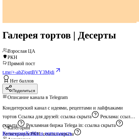
Галерея тортов | Десерты
Взрослая ЦА
РКН
Прямой пост
t.me/+-abZjogtBVY3Mjdi
Нет баллов
Поделиться
Описание канала в Telegram
Кондитерский канал с идеями, рецептами и лайфхаками
тортов Ссылка для друзей:
ссылка скрыта
Реклама:
ссылка
скрыта
Рекламная биржа Telega in:
ссылка скрыта
Категории
Кулинария
Хобби и деятельность
Регистрация РКН:
ссылка скрыта