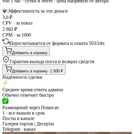
топ 1 час
·
сутки в ленте
· цена напрямую от автора
💎
Эффективность за эти деньги
3,0
₽
CPV · за показ
2 982
₽
CPM · за 1000
Пересчитывается от формата и охвата
503
/
24ч
Добавить в корзину
Гарантия выхода поста и возврат средств
Добавить в корзину
·
1 500
₽
Надёжность сделки
Среднее время ответа админа
Обычно отвечает быстро
Размещений через Помогач
1 · все вышли в срок
Посты в канале
Галерея тортов | Десерты
Telegram
· канал