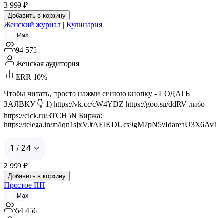
3 999
₽
Добавить в корзину
Женский журнал | Кулинария
Max
94 573
Женская аудитория
ERR 10%
Чтобы читать, просто нажми синюю кнопку - ПОДАТЬ
ЗАЯВКУ 👇 1) https://vk.cc/cW4YDZ https://goo.su/ddRV либо
https://clck.ru/3TCH5N Биржа:
https://telega.in/m/lqn1sjxVJtAElKDUcs9gM7pN5vIdarenU3X6Av
1 / 24
2 999
₽
Добавить в корзину
Простое ПП
Max
54 456