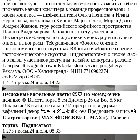
призов, конкурс — это отличная возможность заявить о себе и
прокачать навыки кондитера в команде профессионалов! В
жюри конкурса — шеф-кондитеры Ольга Пениоза и Иляна
Чернышева, шеф-повара Кирилл Мартыненко, Мирко Дзаго,
Андрей Жданов, гуру российского кофейного пространства
Полина Владимирова. Заполнить анкету участника
Посмотреть вебинары по подготовке к конкурсу и получить
ответы на вопросы: Telegram-канал «Золотое сечение
гастрономического искусства» ВКонтакте «Золотое сечение
гастрономического искусства» Видеорепортажи о сезоне 2025
и отзывы участников доступны на сайте конкурса в разделе
Галерея https://goldenawards.lactalisfoodservice.pro/gallery/
Реклама, ООО «Хелсинтренд», ИНН 7716902274,
erid:2VtzqxGeG42
1 414
просм.
24 июля, 14:22
▶
Несложные вафельные цветы 😉🤍 По-моему, очень
нежные ☺️
Высота торта 8 см Диаметр 26 см Вес 5,5 кг
Покрытие! Кстати, не ганаш ! И прекрасно выдержал
вафельный декор 🥰🔥 👩🏼‍🍳kulik_ova Предложить запись 📲
Галерея тортов | MAX
📲
БИСКВИТ | MAX
👉
Галерея
тортов | Подписаться
1 273
просм.
24 июля, 08:33
▶