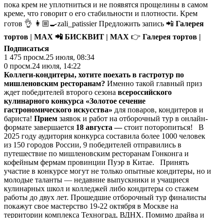
пока крем не уплотниться и не появятся прощелины в самом
креме, что говорит о его стабильности и плотности. Крем
готов 👌 👩🏼‍🍳zali_patissier Предложить запись 📲
Галерея
тортов | MAX
📲
БИСКВИТ | MAX
👉
Галерея тортов |
Подписаться
1 475
просм.
25 июля, 08:34
0
просм.
24 июля, 14:22
Коллеги-кондитеры, хотите поехать в гастротур по
мишленовским ресторанам?
Именно такой главный приз
ждет победителей второго сезона
всероссийского
кулинарного конкурса «Золотое сечение
гастрономического искусства»
для поваров, кондитеров и
бариста!
Прием
заявок и работ на отборочный тур в онлайн-
формате завершается
18 августа —
стоит поторопиться! В
2025 году аудитория конкурса составила более 1000 человек
из 150 городов России, 9 победителей отправились в
путешествие по мишленовским ресторанам Гонконга и
кофейным фермам провинции Пуэр в Китае. Принять
участие в конкурсе могут не только опытные кондитеры, но и
молодые таланты — недавние выпускники и учащиеся
кулинарных школ и колледжей либо кондитеры со стажем
работы до двух лет. Прошедшие отборочный тур финалисты
покажут свое мастерство 19-22 октября в Москве на
территории комплекса Техноград, ВДНХ. Помимо драйва и