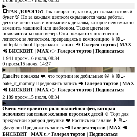
1 858
просм.
17 июля, 08:33
▶
💥ТАК ДОРОГО?!
Так говорят те, кто видит только готовый
букет 🌸 Но за каждым цветком скрываются часы работы,
десятки лепестков и внимание к деталям, которое невозможно
заменить машиной или шаблоном. Такие цветы не
появляются за один вечер. Они рождаются постепенно —
лепесток за лепестком, превращаясь в композицию 👩🏼‍🍳
mirlepki.school Предложить запись 📲
Галерея тортов | MAX
📲
БИСКВИТ | MAX
👉
Галерея тортов | Подписаться
1 941
просм.
16 июля, 08:34
0
просм.
15 июля, 14:27
▶
Давайте покажем ❤️, что тортики не дебильные 😁 👩🏼‍🍳
bake_it_mommy Предложить запись 📲
Галерея тортов | MAX
📲
БИСКВИТ | MAX
👉
Галерея тортов | Подписаться
2 189
просм.
15 июля, 08:34
▶
Очень мне нравится роль волшебной феи, которая
исполняет заветные желания взрослых детей ☺️
Торт для
прекрасной храброй девушки ❤️ Роспись на ганаше 👩🏼‍🍳
glavgnom Предложить запись 📲
Галерея тортов | MAX
📲
БИСКВИТ | MAX
👉
Галерея тортов | Подписаться