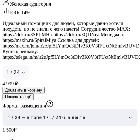
Женская аудитория
ERR 14%
Идеальный помощник для людей, которые давно хотели
похудеть, но не знали с чего начать! Сотрудничество MAX:
https://clck.ru/3SPLMH / https://clck.ru/3QDNea Менеджер:
https://maxln.ru/SpiralMiya Ссылка для друзей:
https://max.ru/join/ir2eJpf5LYmQc3tDIv3K0V3fFUctNtEmlvBUV
Купить рекламу:
https://telega.in/m/ir2eJpf5LYmQc3tDIv3K0V3fFUctNtEmlvBUV
1 / 24
4 999
₽
Добавить в корзину
Показать ещё
Формат размещения
1 / 24 — в топе 1 ч. / 24 ч. в ленте
1 500
₽