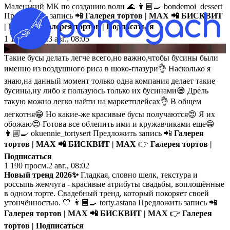
Маленький МК по созданию волн 🌊 👩🏼‍🍳 bondemoi_dessert
Предложить запись 📲
Галерея тортов | MAX
📲
БИСКВИТ
| MAX
👉
Галерея тортов | Подписаться
1 129
просм.
3 авг., 08:05
▶
Такие бусы делать легче всего,но важно,чтобы бусины были
именно из воздушного риса в шоко-глазури👌 Насколько я
знаю,на данный момент только одна компания делает такие
бусины,ну либо я пользуюсь только их бусинами😅 Дрель
такую можно легко найти на маркетплейсах👌 В общем
легкотня😁 Но какие-же красивые бусы получаются😍 Я их
обожаю😍 Готова все облепить ими и кружавчиками еще😁
👩🏼‍🍳 okuennie_tortysert Предложить запись 📲
Галерея
тортов | MAX
📲
БИСКВИТ | MAX
👉
Галерея тортов |
Подписаться
1 190
просм.
2 авг., 08:02
Новый тренд 2026✨
Гладкая, словно шелк, текстура и
россыпь жемчуга - красивые атрибуты свадьбы, воплощённые
в одном торте. Свадебный тренд, который покоряет своей
утончённостью. 🤍 👩🏼‍🍳 torty.astana Предложить запись 📲
Галерея тортов | MAX
📲
БИСКВИТ | MAX
👉
Галерея
тортов | Подписаться