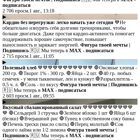
подписаться
2 706
просм.
1 авг., 13:18
▶
Кардио без перегрузки: легко начать уже сегодня
💙Не
обязательно изнурять себя долгими тренировками, чтобы
больше двигаться. Даже простая кардио-активность помогает
поддерживать хорошее самочувствие, повышает
выносливость и заряжает энергией.
Фигура твоей мечты |
Подпишись
🇷🇺 Мы теперь в
MAX - подписаться
2 715
просм.
1 авг., 11:05
▶
Полезный хлеб
💙💙💙💙💙💙💙💙💙💙💙 🛑Овсяные хлопья -
200 гр. 🛑Творог 1% - 300 гр. 🛑Яйца - 2 шт. 🛑40 гр. любых
семечек - у меня тыквенные, лен и кунжут 🛑Разрыхлитель -
0,5 ч. л. 🛑Соль - по вкусу
Фигура твоей мечты | Подпишись
🇷🇺 Мы теперь в
MAX - подписаться
2 603
просм.
1 авг., 09:55
▶
Вкусный сбалансированный салат
💙💙💙💙💙💙💙💙💙💙
💙 🛑Сельдерей 3 стручка 🛑Зелёное яблоко 1 шт 🛑Яйца 6 шт
(белки) 🛑Вчерашний рис 🛑Тунец в собственном соку банка
🛑Печень трески (масло слить) 🛑Перец молотый 🛑Сок
одного лайма или 1/2 лимона
Фигура твоей мечты |
Подпишись
🇷🇺 Мы теперь в
MAX - подписаться