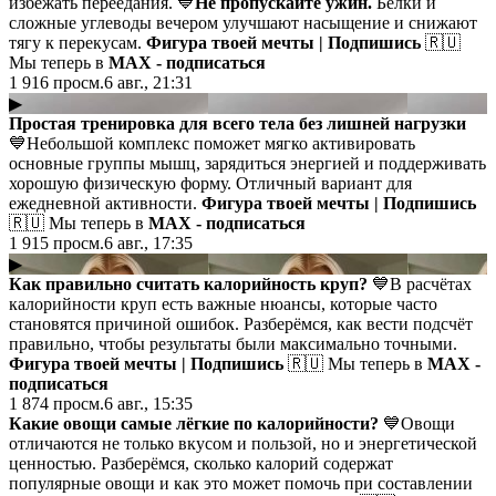
избежать переедания. 💙
Не пропускайте ужин.
Белки и
сложные углеводы вечером улучшают насыщение и снижают
тягу к перекусам.
Фигура твоей мечты | Подпишись
🇷🇺
Мы теперь в
MAX - подписаться
1 916
просм.
6 авг., 21:31
▶
Простая тренировка для всего тела без лишней нагрузки
💙Небольшой комплекс поможет мягко активировать
основные группы мышц, зарядиться энергией и поддерживать
хорошую физическую форму. Отличный вариант для
ежедневной активности.
Фигура твоей мечты | Подпишись
🇷🇺 Мы теперь в
MAX - подписаться
1 915
просм.
6 авг., 17:35
▶
Как правильно считать калорийность круп?
💙В расчётах
калорийности круп есть важные нюансы, которые часто
становятся причиной ошибок. Разберёмся, как вести подсчёт
правильно, чтобы результаты были максимально точными.
Фигура твоей мечты | Подпишись
🇷🇺 Мы теперь в
MAX -
подписаться
1 874
просм.
6 авг., 15:35
Какие овощи самые лёгкие по калорийности?
💙Овощи
отличаются не только вкусом и пользой, но и энергетической
ценностью. Разберёмся, сколько калорий содержат
популярные овощи и как это может помочь при составлении