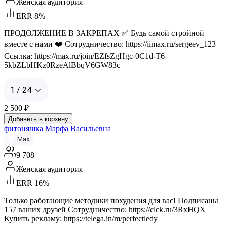
Женская аудитория
ERR 8%
ПРОДОЛЖЕНИЕ В ЗАКРЕПАХ ✅ Будь самой стройной
вместе с нами ❤️ Сотрудничество: https://iimax.ru/sergeev_123
Ссылка: https://max.ru/join/EZfsZgHgc-0C1d-T6-
5kbZLbHKz0RzeAlBbqV6GW83c
1 / 24
2 500
₽
Добавить в корзину
фитоняшка Марфа Васильевна
Max
9 708
Женская аудитория
ERR 16%
Только работающие методики похудения для вас! Подписаны
157 ваших друзей Сотрудничество: https://clck.ru/3RxHQX
Купить рекламу: https://telega.in/m/perfectledy