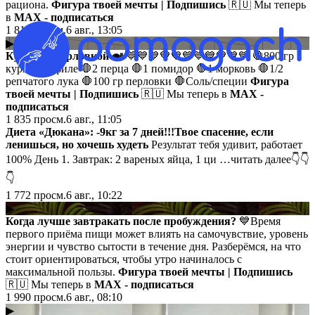
рациона.
Фигура твоей мечты | Подпишись
🇷🇺 Мы теперь
в
MAX - подписаться
1 810
просм.
6 авг., 13:05
▶
Курица с перловкой 🍛
💙💙💙💙💙💙💙💙💙💙💙 🛑800 гр
куриного филе 🛑2 перца 🛑1 помидор 🛑1 морковь 🛑1/2
репчатого лука 🛑100 гр перловки 🛑Соль/специи
Фигура
твоей мечты | Подпишись
🇷🇺 Мы теперь в
MAX -
подписаться
1 835
просм.
6 авг., 11:05
Диета «Дюкана»: -9кг за 7 дней!!!Твое спасение, если
ленишься, но хочешь худеть
Результат тебя удивит, работает
100% День 1. Завтрак: 2 вареных яйца, 1 ци …читать далее👇👇
👇
1 772
просм.
6 авг., 10:22
▶
Когда лучше завтракать после пробуждения?
💙Время
первого приёма пищи может влиять на самочувствие, уровень
энергии и чувство сытости в течение дня. Разберёмся, на что
стоит ориентироваться, чтобы утро начиналось с
максимальной пользы.
Фигура твоей мечты | Подпишись
🇷🇺 Мы теперь в
MAX - подписаться
1 990
просм.
6 авг., 08:10
▶