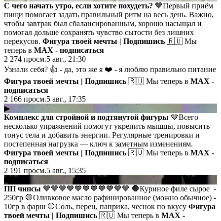
С чего начать утро, если хотите похудеть?
💙Первый приём
пищи помогает задать правильный ритм на весь день. Важно,
чтобы завтрак был сбалансированным, хорошо насыщал и
помогал дольше сохранять чувство сытости без лишних
перекусов.
Фигура твоей мечты | Подпишись
🇷🇺 Мы
теперь в
MAX - подписаться
2 274
просм.
5 авг., 21:30
Узнали себя? 👍 - да, это же я ❤️ - я люблю правильно питание
Фигура твоей мечты | Подпишись
🇷🇺 Мы теперь в
MAX -
подписаться
2 166
просм.
5 авг., 17:35
▶
Комплекс для стройной и подтянутой фигуры
💙Всего
несколько упражнений помогут укрепить мышцы, повысить
тонус тела и добавить энергии. Регулярные тренировки и
постепенная нагрузка — ключ к заметным изменениям.
Фигура твоей мечты | Подпишись
🇷🇺 Мы теперь в
MAX -
подписаться
2 191
просм.
5 авг., 15:35
▶
ПП чипсы
💙💙💙💙💙💙💙💙💙💙💙 🛑Куриное филе сырое -
250гр 🛑Оливковое масло рафинированное (можно обычное) -
10гр в фарш 🛑Соль, перец, паприка, чеснок по вкусу
Фигура
твоей мечты | Подпишись
🇷🇺 Мы теперь в
MAX -