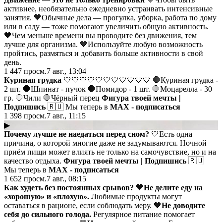
активнее, необязательно ежедневно устраивать интенсивные
занятия. 💙Обычные дела — прогулка, уборка, работа по дому
или в саду — тоже помогают увеличить общую активность.
💙Чем меньше времени вы проводите без движения, тем
лучше для организма. 💙Используйте любую возможность
пройтись, размяться и добавить больше активности в свой
день.
1 447
просм.
7 авг., 13:04
Куриная грудка
💙💙💙💙💙💙💙💙💙💙💙 🛑Куриная грудка -
2 шт. 🛑Шпинат - пучок 🛑Помидор - 1 шт. 🛑Моцарелла - 30
гр. 🛑Чили 🛑Чёрный перец
Фигура твоей мечты |
Подпишись
🇷🇺 Мы теперь в
MAX - подписаться
1 398
просм.
7 авг., 11:15
▶
Почему лучше не наедаться перед сном?
💙Есть одна
причина, о которой многие даже не задумываются. Ночной
приём пищи может влиять не только на самочувствие, но и на
качество отдыха.
Фигура твоей мечты | Подпишись
🇷🇺
Мы теперь в
MAX - подписаться
1 652
просм.
7 авг., 08:15
Как худеть без постоянных срывов?
💙
Не делите еду на
«хорошую» и «плохую».
Любимые продукты могут
оставаться в рационе, если соблюдать меру. 💙
Не доводите
себя до сильного голода.
Регулярное питание помогает