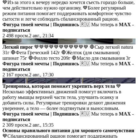
💙Из-за этого к вечеру нередко хочется съесть гораздо больше,
чем действительно нужно организму. 💙Более регулярный
режим питания помогает поддерживать комфортное чувство
сытости и легче соблюдать сбалансированный рацион.
Фигура твоей мечты | Подпишись
🇷🇺 Мы теперь в
MAX -
подписаться
2 498
просм.
2 авг., 21:34
▶
Легкий пирог
💙💙💙💙💙💙💙💙💙💙💙 🛑Сыр легкий natura
31г 🛑Фета Греческий 142г 🛑Желток (для смазывания)
шпинат 75г 🛑Филло тесто 209г 🛑Масло для смазывания 3г
Фигура твоей мечты | Подпишись
🇷🇺 Мы теперь в
MAX -
подписаться
2 167
просм.
2 авг., 17:30
▶
Тренировка, которая поможет укрепить верх тела
💙
Несколько эффективных движений помогут включить в
работу мышцы верхней части тела, улучшить осанку и
добавить силы. Регулярные тренировки делают движения
увереннее, а тело — более подтянутым и выносливым.
Фигура твоей мечты | Подпишись
🇷🇺 Мы теперь в
MAX -
подписаться
2 309
просм.
2 авг., 15:35
Основы правильного питания для хорошего самочувствия
💙Сбалансированный рацион помогает поддерживать