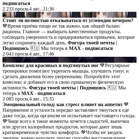
подписаться
2 233
просм.
4 авг., 21:36
▶
Стоит ли полностью отказываться от углеводов вечером?
💙Время приёма пищи не так важно, как общий баланс
рациона. Главное — выбирать качественные продукты,
соблюдать умеренность и придерживаться привычек, которые
легко сохранять каждый день.
Фигура твоей мечты |
Подпишись
🇷🇺 Мы теперь в
MAX - подписаться
2 043
просм.
4 авг., 17:46
▶
Комплекс для красивых и подтянутых ног
💙Регулярные
тренировки помогают укрепить мышцы, улучшить тонус и
сделать движения более уверенными. Попробуйте этот
комплекс и добавьте его в свою привычную физическую
активность.
Фигура твоей мечты | Подпишись
🇷🇺 Мы
теперь в
MAX - подписаться
2 085
просм.
4 авг., 15:35
Эмоциональный голод: как стресс влияет на аппетит
💙
Напряжение и усталость нередко заставляют тянуться к еде
даже тогда, когда организм не испытывает настоящего голода.
💙Чаще всего в такие моменты хочется сладостей, выпечки
или других калорийных продуктов, которые дают лишь
кратковременное чувство комфорта. 💙Чтобы не заедать
эмоции, важно находить другие способы восстановления