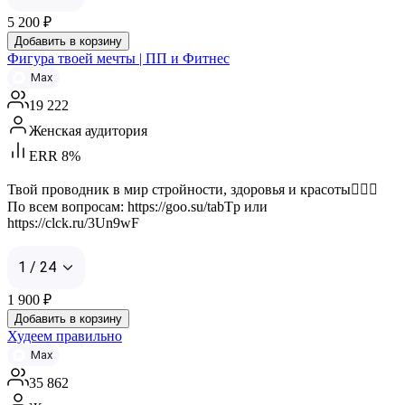
5 200
₽
Добавить в корзину
Фигура твоей мечты | ПП и Фитнес
Max
19 222
Женская аудитория
ERR 8%
Твой проводник в мир стройности, здоровья и красоты🧘🏻‍♀️
По всем вопросам: https://goo.su/tabTp или
https://clck.ru/3Un9wF
1 / 24
1 900
₽
Добавить в корзину
Худеем правильно
Max
35 862