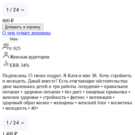
1 / 24
800
₽
Добавить в корзину
О чем думает женщина
Max
1 925
Женская аудитория
ERR 34%
Подписаны 15 твоих подруг. Я Катя и мне 38. Хочу стройнеть
и молодеть. Давай вместе? Есть отягчающие обстоятельства:
двое маленьких детей и три работы. похудение • правильное
питание • здоровое питание • без диет • пищевые привычки •
женское здоровье • стройность • фитнес • мотивация •
здоровый образ жизни • женщины • женский блог • косметика
• молодость • 40+
1 / 24
1 400
₽