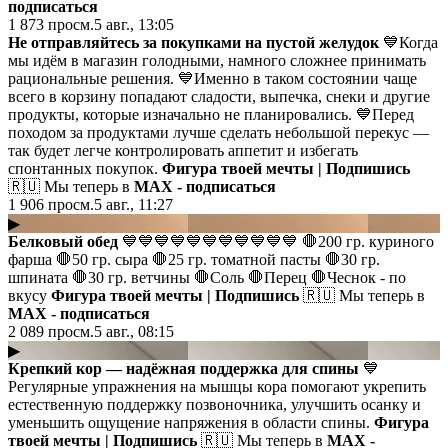
подписаться
1 873
просм.
5 авг., 13:05
Не отправляйтесь за покупками на пустой желудок
💙Когда
мы идём в магазин голодными, намного сложнее принимать
рациональные решения. 💙Именно в таком состоянии чаще
всего в корзину попадают сладости, выпечка, снеки и другие
продукты, которые изначально не планировались. 💙Перед
походом за продуктами лучше сделать небольшой перекус —
так будет легче контролировать аппетит и избегать
спонтанных покупок.
Фигура твоей мечты | Подпишись
🇷🇺 Мы теперь в
MAX - подписаться
1 906
просм.
5 авг., 11:27
▶
Белковый обед
💙💙💙💙💙💙💙💙💙💙💙 🛑200 гр. куриного
фарша 🛑50 гр. сыра 🛑25 гр. томатной пасты 🛑30 гр.
шпината 🛑30 гр. ветчины 🛑Соль 🛑Перец 🛑Чеснок - по
вкусу
Фигура твоей мечты | Подпишись
🇷🇺 Мы теперь в
MAX - подписаться
2 089
просм.
5 авг., 08:15
▶
Крепкий кор — надёжная поддержка для спины
💙
Регулярные упражнения на мышцы кора помогают укрепить
естественную поддержку позвоночника, улучшить осанку и
уменьшить ощущение напряжения в области спины.
Фигура
твоей мечты | Подпишись
🇷🇺 Мы теперь в
MAX -