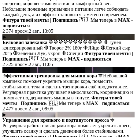
энергию, хорошее самочувствие и комфортный вес.
Небольшие полезные привычки в питании легче соблюдать
каждый день, а их эффект становится заметен со временем.
Фигура твоей мечты | Подпишись
🇷🇺 Мы теперь в
MAX -
подписаться
2 374
просм.
2 авг., 13:05
▶
Белковая запеканка
💙💙💙💙💙💙💙💙💙💙💙 🛑Тунец
консервированный 🛑Творог 2% 180г 🛑Яйцо 🛑Легкий сыр
20гр 🛑Зеленый Лук, укроп 🛑Специи
Фигура твоей мечты |
Подпишись
🇷🇺 Мы теперь в
MAX - подписаться
2 325
просм.
2 авг., 11:05
▶
Эффективная тренировка для мышц кора
💙Небольшой
комплекс поможет укрепить мышцы кора, повысить
стабильность тела и сделать тренировки ещё продуктивнее.
Регулярная практика улучшает выносливость, координацию и
помогает поддерживать мышцы в тонусе.
Фигура твоей
мечты | Подпишись
🇷🇺 Мы теперь в
MAX - подписаться
2 477
просм.
2 авг., 08:05
▶
Упражнение для крепкого и подтянутого пресса
💙
Регулярная работа с мышцами кора помогает укрепить пресс,
улучшить осанку и сделать движения более стабильными.
Фигура твоей мечты | Подпишись
🇷🇺 Мы теперь в
MAX -