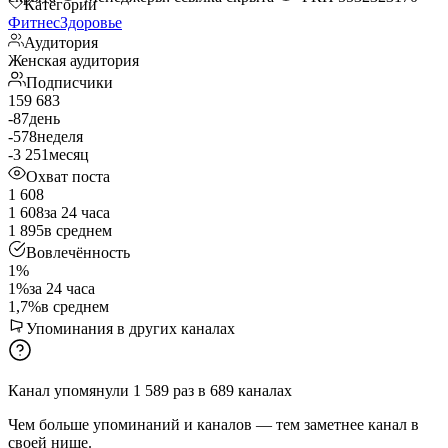
Категории
Фитнес
Здоровье
Аудитория
Женская аудитория
Подписчики
159 683
-87
день
-578
неделя
-3 251
месяц
Охват поста
1 608
1 608
за 24 часа
1 895
в среднем
Вовлечённость
1%
1%
за 24 часа
1,7%
в среднем
Упоминания в других каналах
Канал упомянули
1 589
раз
в
689
каналах
Чем больше упоминаний и каналов — тем заметнее канал в
своей нише.