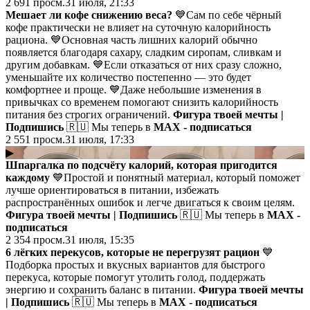
2 691
просм.
31 июля, 21:33
Мешает ли кофе снижению веса?
💙Сам по себе чёрный
кофе практически не влияет на суточную калорийность
рациона. 💙Основная часть лишних калорий обычно
появляется благодаря сахару, сладким сиропам, сливкам и
другим добавкам. 💙Если отказаться от них сразу сложно,
уменьшайте их количество постепенно — это будет
комфортнее и проще. 💙Даже небольшие изменения в
привычках со временем помогают снизить калорийность
питания без строгих ограничений.
Фигура твоей мечты |
Подпишись
🇷🇺 Мы теперь в
MAX - подписаться
2 551
просм.
31 июля, 17:33
▶
Шпаргалка по подсчёту калорий, которая пригодится
каждому
💙Простой и понятный материал, который поможет
лучше ориентироваться в питании, избежать
распространённых ошибок и легче двигаться к своим целям.
Фигура твоей мечты | Подпишись
🇷🇺 Мы теперь в
MAX -
подписаться
2 354
просм.
31 июля, 15:35
6 лёгких перекусов, которые не перегрузят рацион
💙
Подборка простых и вкусных вариантов для быстрого
перекуса, которые помогут утолить голод, поддержать
энергию и сохранить баланс в питании.
Фигура твоей мечты
| Подпишись
🇷🇺 Мы теперь в
MAX - подписаться