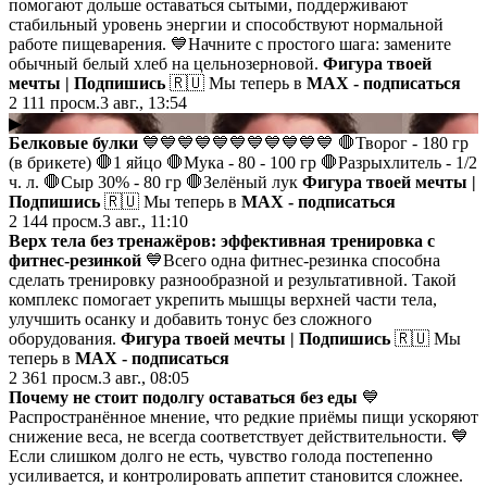
помогают дольше оставаться сытыми, поддерживают
стабильный уровень энергии и способствуют нормальной
работе пищеварения. 💙Начните с простого шага: замените
обычный белый хлеб на цельнозерновой.
Фигура твоей
мечты | Подпишись
🇷🇺 Мы теперь в
MAX - подписаться
2 111
просм.
3 авг., 13:54
▶
Белковые булки
💙💙💙💙💙💙💙💙💙💙💙 🛑Творог - 180 гр
(в брикете) 🛑1 яйцо 🛑Мука - 80 - 100 гр 🛑Разрыхлитель - 1/2
ч. л. 🛑Сыр 30% - 80 гр 🛑Зелёный лук
Фигура твоей мечты |
Подпишись
🇷🇺 Мы теперь в
MAX - подписаться
2 144
просм.
3 авг., 11:10
Верх тела без тренажёров: эффективная тренировка с
фитнес-резинкой
💙Всего одна фитнес-резинка способна
сделать тренировку разнообразной и результативной. Такой
комплекс помогает укрепить мышцы верхней части тела,
улучшить осанку и добавить тонус без сложного
оборудования.
Фигура твоей мечты | Подпишись
🇷🇺 Мы
теперь в
MAX - подписаться
2 361
просм.
3 авг., 08:05
Почему не стоит подолгу оставаться без еды
💙
Распространённое мнение, что редкие приёмы пищи ускоряют
снижение веса, не всегда соответствует действительности. 💙
Если слишком долго не есть, чувство голода постепенно
усиливается, и контролировать аппетит становится сложнее.