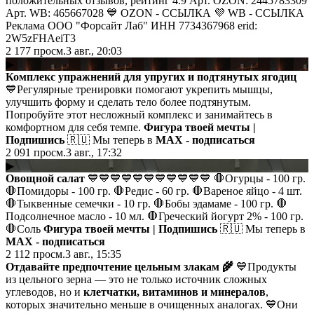
положительных отзывов, рейтинг 4.9 Арт. OZON: 2445783309
Арт. WB: 465667028 💙 OZON - ССЫЛКА 💜 WB - ССЫЛКА
Реклама ООО "Форсайт Лаб" ИНН 7734367968 erid:
2W5zFHAeiT3
2 177
просм.
3 авг., 20:03
▶
Комплекс упражнений для упругих и подтянутых ягодиц
💙Регулярные тренировки помогают укрепить мышцы,
улучшить форму и сделать тело более подтянутым.
Попробуйте этот несложный комплекс и занимайтесь в
комфортном для себя темпе.
Фигура твоей мечты |
Подпишись
🇷🇺 Мы теперь в
MAX - подписаться
2 091
просм.
3 авг., 17:32
▶
Овощной салат
💙💙💙💙💙💙💙💙💙💙💙 🛑Огурцы - 100 гр.
🛑Помидоры - 100 гр. 🛑Редис - 60 гр. 🛑Вареное яйцо - 4 шт.
🛑Тыквенные семечки - 10 гр. 🛑Бобы эдамаме - 100 гр. 🛑
Подсолнечное масло - 10 мл. 🛑Греческий йогурт 2% - 100 гр.
🛑Соль
Фигура твоей мечты | Подпишись
🇷🇺 Мы теперь в
MAX - подписаться
2 112
просм.
3 авг., 15:35
Отдавайте предпочтение цельным злакам 🌾
💙Продукты
из цельного зерна — это не только источник сложных
углеводов, но и
клетчатки, витаминов и минералов
,
которых значительно меньше в очищенных аналогах. 💙Они