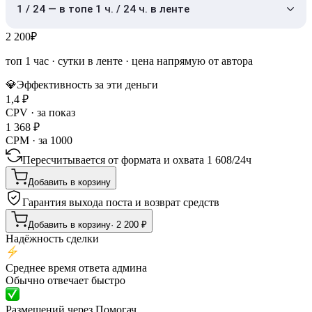
1 / 24 — в топе 1 ч. / 24 ч. в ленте
2 200
₽
топ 1 час
·
сутки в ленте
· цена напрямую от автора
💎
Эффективность за эти деньги
1,4
₽
CPV · за показ
1 368
₽
CPM · за 1000
Пересчитывается от формата и охвата
1 608
/
24ч
Добавить в корзину
Гарантия выхода поста и возврат средств
Добавить в корзину
·
2 200
₽
Надёжность сделки
Среднее время ответа админа
Обычно отвечает быстро
Размещений через Помогач