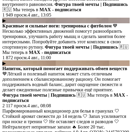
внутреннего равновесия.
Фигура твоей мечты | Подпишись
🇷🇺 Мы теперь в
MAX - подписаться
1 949
просм.
4 авг., 13:05
▶
Красивые и сильные ноги: тренировка с фитболом
💙
Несколько эффективных движений помогут разнообразить
тренировки, улучшить работу мышц и сделать занятия более
интересными. Попробуйте добавить этот комплекс в свою
спортивную рутину.
Фигура твоей мечты | Подпишись
🇷🇺
Мы теперь в
MAX - подписаться
1 872
просм.
4 авг., 11:00
▶
Напиток, который помогает поддерживать обмен веществ
💙Лёгкий и полезный напиток может стать отличным
дополнением к сбалансированному рациону. Он помогает
поддерживать водный баланс, дарит ощущение свежести и
делает ежедневные полезные привычки ещё приятнее.
Фигура твоей мечты | Подпишись
🇷🇺 Мы теперь в
MAX -
подписаться
2 117
просм.
4 авг., 08:08
Парфюмированный кондиционер для белья в гранулах 🤍
Стойкий аромат свежести до 14 недель 🤍 Запах усиливается
при носке и трении 🤍 Не оставляет следов и разводов 🤍
Нейтрализует неприятные запахи 🔥 Более 20 тыс.