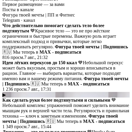
Первое размещение — за вами
Посты в канале
Фигура твоей мечты | ПП и Фитнес
Telegram
· канал
Что действительно помогает сделать тело более
подтянутым
💙Красивое тело — это не про жёсткие
ограничения и быстрые перемены. Важную роль играет
комплексный подход и привычки, которые легко
поддерживать регулярно.
Фигура твоей мечты | Подпишись
🇷🇺 Мы теперь в
MAX - подписаться
816
просм.
7 авг., 21:32
Идеи лёгких перекусов до 150 ккал
💙Небольшой перекус
может быть вкусным, простым и хорошо вписываться в
рацион. Главное — выбирать варианты, которые подходят
именно вам и вашему режиму питания.
Фигура твоей мечты
| Подпишись
🇷🇺 Мы теперь в
MAX - подписаться
1 236
просм.
7 авг., 17:31
▶
Как сделать руки более подтянутыми и сильными
💙
Небольшой комплекс упражнений поможет уделить внимание
мышцам рук и верхней части тела. Регулярность и правильная
техника — ключ к заметным изменениям.
Фигура твоей
мечты | Подпишись
🇷🇺 Мы теперь в
MAX - подписаться
1 349
просм.
7 авг., 15:44
Движение — это не только тренировки
💙Чтобы быть