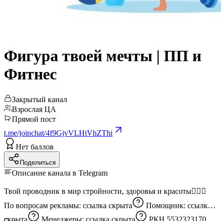
Фигура твоей мечты | ПП и
Фитнес
Закрытый канал
Взрослая ЦА
Прямой пост
t.me/joinchat/4f9GjvVLHtVhZThi
Нет баллов
Поделиться
Описание канала в Telegram
Твой проводник в мир стройности, здоровья и красоты🧘🏻‍♀️
По вопросам рекламы:
ссылка скрыта
Помощник:
ссылка
скрыта
Менеджеры:
ссылка скрыта
РКН 5532323170