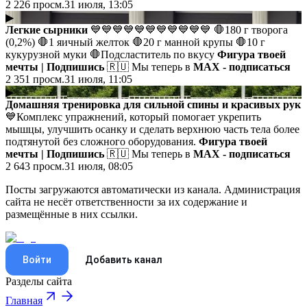
2 226
просм.
31 июля, 13:05
▶
Легкие сырники
💙💙💙💙💙💙💙💙💙💙💙 🛑180 г творога
(0,2%) 🛑1 яичный желток 🛑20 г манной крупы 🛑10 г
кукурузной муки 🛑Подсластитель по вкусу
Фигура твоей
мечты | Подпишись
🇷🇺 Мы теперь в
MAX - подписаться
2 351
просм.
31 июля, 11:05
▶
Домашняя тренировка для сильной спины и красивых рук
💙Комплекс упражнений, который помогает укрепить
мышцы, улучшить осанку и сделать верхнюю часть тела более
подтянутой без сложного оборудования.
Фигура твоей
мечты | Подпишись
🇷🇺 Мы теперь в
MAX - подписаться
2 643
просм.
31 июля, 08:05
Посты загружаются автоматически из канала. Администрация
сайта не несёт ответственности за их содержание и
размещённые в них ссылки.
Войти
Добавить канал
Разделы сайта
Главная