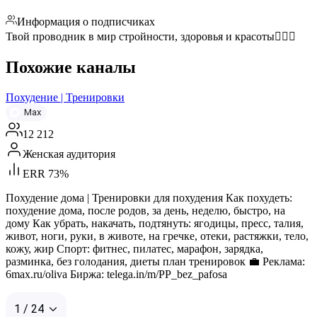
Информация о подписчиках
Твой проводник в мир стройности, здоровья и красоты🧘🏻‍♀️
Похожие каналы
Похудение | Тренировки
Max
12 212
Женская аудитория
ERR 73%
Похудение дома | Тренировки для похудения Как похудеть:
похудение дома, после родов, за день, неделю, быстро, на
дому Как убрать, накачать, подтянуть: ягодицы, пресс, талия,
живот, ноги, руки, в животе, на гречке, отеки, растяжки, тело,
кожу, жир Спорт: фитнес, пилатес, марафон, зарядка,
разминка, без голодания, диеты план тренировок 💼 Реклама:
6max.ru/oliva Биржа: telega.in/m/PP_bez_pafosa
1 / 24