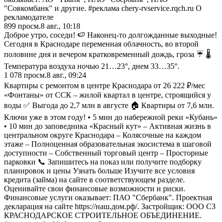
"Совкомбанк" и другие. #реклама chery-rvservice.rqch.ru О
рекламодателе
899
просм.
8 авг., 10:18
Доброе утро, соседи! 🍉 Наконец-то долгожданные выходные!
Сегодня в Краснодаре переменная облачность, во второй
половине дня и вечером кратковременный дождь, гроза ☔️ 🌡
Температура воздуха ночью 21…23°, днем 33…35°.
1 078
просм.
8 авг., 09:24
Квартиры с ремонтом в центре Краснодара от 26 222 ₽/мес
«Фонтаны» от ССК – жилой квартал в центре, строящийся у
воды ✅ Выгода до 2,7 млн в августе 🏠 Квартиры от 7,6 млн.
Ключи уже в этом году! • 5 мин до набережной реки «Кубань»
• 10 мин до заповедника «Красный кут» – Активная жизнь в
центральном округе Краснодара – Колясочные на каждом
этаже – Полноценная образовательная экосистема в шаговой
доступности – Собственный торговый центр – Просторные
парковки 📞 Запишитесь на показ или получите подборку
планировок и цены Узнать больше Изучите все условия
кредита (займа) на сайте в соответствующем разделе.
Оценивайте свои финансовые возможности и риски.
Финансовые услуги оказывает: ПАО "Сбербанк". Проектная
декларация на сайте https://наш.дом.рф/. Застройщик: ООО СЗ
КРАСНОДАРСКОЕ СТРОИТЕЛЬНОЕ ОБЪЕДИНЕНИЕ.