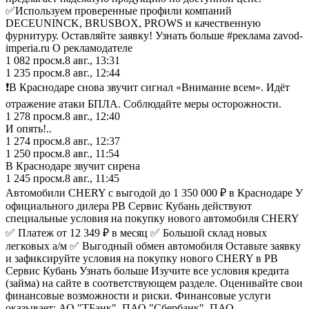
✅Используем проверенные профили компаний
DECEUNINCK, BRUSBOX, PROWS и качественную
фурнитуру. Оставляйте заявку! Узнать больше #реклама zavod-
imperia.ru О рекламодателе
1 082
просм.
8 авг., 13:31
1 235
просм.
8 авг., 12:44
❗️В Краснодаре снова звучит сигнал «Внимание всем». Идёт
отражение атаки БПЛА. Соблюдайте меры осторожности.
1 278
просм.
8 авг., 12:40
И опять!..
1 274
просм.
8 авг., 12:37
1 250
просм.
8 авг., 11:54
В Краснодаре звучит сирена
1 245
просм.
8 авг., 11:45
Автомобили CHERY с выгодой до 1 350 000 ₽ в Краснодаре У
официального дилера РВ Сервис Кубань действуют
специальные условия на покупку нового автомобиля CHERY
✅ Платеж от 12 349 ₽ в месяц ✅ Большой склад новых
легковых а/м ✅ Выгодный обмен автомобиля Оставьте заявку
и зафиксируйте условия на покупку нового CHERY в РВ
Сервис Кубань Узнать больше Изучите все условия кредита
(займа) на сайте в соответствующем разделе. Оценивайте свои
финансовые возможности и риски. Финансовые услуги
оказывает: АО "ТБанк", ПАО "Сбербанк", ПАО