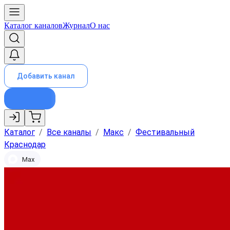
Каталог каналов
Журнал
О нас
Добавить канал
Каталог
/
Все каналы
/
Макс
/
Фестивальный
Краснодар
Max