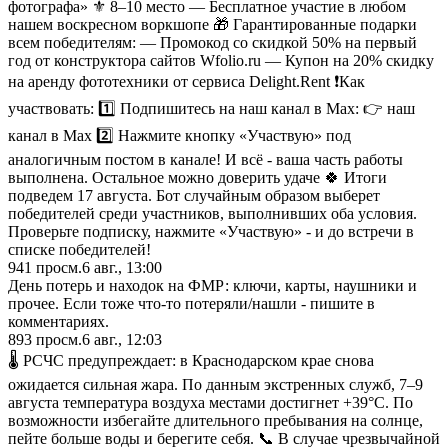
фотографа» ⚜️ 8–10 место — Бесплатное участие в любом
нашем воскресном воркшопе 🎁 Гарантированные подарки
всем победителям: — Промокод со скидкой 50% на первый
год от конструктора сайтов Wfolio.ru — Купон на 20% скидку
на аренду фототехники от сервиса Delight.Rent ❗️Как
участвовать: 1️⃣ Подпишитесь на наш канал в Max: 👉 наш
канал в Max 2️⃣ Нажмите кнопку «Участвую» под
аналогичным постом в канале! И всё - ваша часть работы
выполнена. Остальное можно доверить удаче 🍀 Итоги
подведем 17 августа. Бот случайным образом выберет
победителей среди участников, выполнивших оба условия.
Проверьте подписку, нажмите «Участвую» - и до встречи в
списке победителей!
941
просм.
6 авг., 13:00
День потерь и находок на ФМР: ключи, карты, наушники и
прочее. Если тоже что-то потеряли/нашли - пишите в
комментариях.
893
просм.
6 авг., 12:03
🌡️ РСЧС предупреждает: в Краснодарском крае снова
ожидается сильная жара. По данным экстренных служб, 7–9
августа температура воздуха местами достигнет +39°C. По
возможности избегайте длительного пребывания на солнце,
пейте больше воды и берегите себя. 📞 В случае чрезвычайной