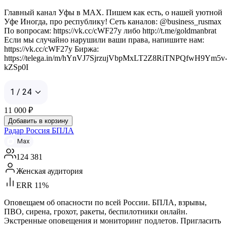
Главный канал Уфы в MAX. Пишем как есть, о нашей уютной
Уфе Иногда, про республику! Сеть каналов: @business_rusmax
По вопросам: https://vk.cc/cWF27y либо http://t.me/goldmanbrat
Если мы случайно нарушили ваши права, напишите нам:
https://vk.cc/cWF27y Биржа:
https://telega.in/m/hYnVJ7SjrzujVbpMxLT2Z8RiTNPQfwH9Ym5v
kZSp0I
1 / 24
11 000
₽
Добавить в корзину
Радар Россия БПЛА
Max
124 381
Женская аудитория
ERR 11%
Оповещаем об опасности по всей России. БПЛА, взрывы,
ПВО, сирена, грохот, ракеты, беспилотники онлайн.
Экстренные оповещения и мониторинг подлетов. Пригласить