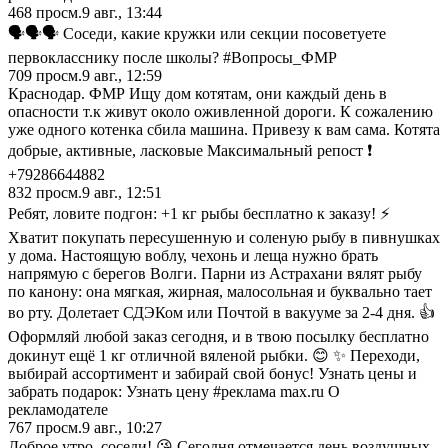
468
просм.
9 авг., 13:44
🗣️🗣️🗣️ Соседи, какие кружки или секции посоветуете
первокласснику после школы? #Вопросы_ФМР
709
просм.
9 авг., 12:59
Краснодар. ФМР Ищу дом котятам, они каждый день в
опасности т.к живут около оживленной дороги. К сожалению
уже одного котенка сбила машина. Привезу к вам сама. Котята
добрые, активные, ласковые Максимальный репост ❗
+79286644882
832
просм.
9 авг., 12:51
Ребят, ловите подгон: +1 кг рыбы бесплатно к заказу! ⚡
Хватит покупать пересушенную и соленую рыбу в пивнушках
у дома. Настоящую воблу, чехонь и леща нужно брать
напрямую с берегов Волги. Парни из Астрахани вялят рыбу
по канону: она мягкая, жирная, малосольная и буквально тает
во рту. Долетает СДЭКом или Почтой в вакууме за 2-4 дня. 👍
Оформляй любой заказ сегодня, и в твою посылку бесплатно
докинут ещё 1 кг отличной вяленой рыбки. 😊 ✨ Переходи,
выбирай ассортимент и забирай свой бонус! Узнать цены и
забрать подарок: Узнать цену #реклама max.ru О
рекламодателе
767
просм.
9 авг., 10:27
Доброе утро, соседи! 😘 Сегодня отмечается день воздушных