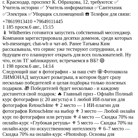
г. Краснодар, проспект К. Образцова, 12, требуются: ✅
Учитель истории ✅ Учитель информатики ✅Сантехник
✅Электрик ✅Уборщик сл.помещений ☎️ Телефон для связи:
+78619913410 +79649111445
1 185
просм.
6 авг., 15:15
📱 Wildberries готовится запустить собственный мессенджер.
Компания зарегистрировала десятки доменов, среди которых
wb-messenger, chat-wb и чат-вб. Ранее Татьяна Ким
рассказывала, что сервис уже тестируют сотрудники, а в
будущем его планируют открыть для всех пользователей. Ну
что, если ТГ заблокируют, встречаемся в ВБ? 😄
1 198
просм.
6 авг., 14:14
Следующий шаг в фотографии - за наш счёт 🤩 Фотошкола
ЛИМОНАД запускает розыгрыш, в котором будет сразу
несколько победителей и целая подборка только полезных
подарков. 🎁 Победителей будет несколько - и каждому
достанется свой подарок: 🔥 Главный приз - Офлайн Полный
курс фотографии (с 20 августа) и 1 любой ИИ‑плагин для
фотографов Retouch4me ⚜️ 2 место — 1 ИИ‑плагин для
фотографов Retouch4me на выбор ⚜️ 3 место — Любой онлайн
курс по фотографии или ретуши ⚜️ 4 место — Скидка 70% на
онлайн‑курс «Глубокая ретушь» ⚜️ 5 место — Скидка 70% на
онлайн‑курс по искусственному интеллекту ⚜️ 6–7 место —
Скидка 70% на онлайн‑курс «Photoshop. Основы для