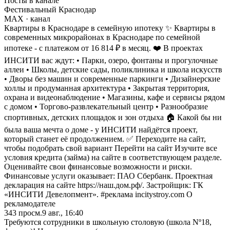
Посты в канале
Фестивальный Краснодар
MAX
· канал
Квартиры в Краснодаре в семейную ипотеку ✨ Квартиры в
современных микрорайонах в Краснодаре по семейной
ипотеке - с платежом от 16 814 ₽ в месяц. ❤️ В проектах
ИНСИТИ вас ждут: • Парки, озеро, фонтаны и прогулочные
аллеи • Школы, детские сады, поликлиника и школа искусств
• Дворы без машин и современные паркинги • Дизайнерские
холлы и продуманная архитектура • Закрытая территория,
охрана и видеонаблюдение • Магазины, кафе и сервисы рядом
с домом • Торгово-развлекательный центр • Разнообразие
спортивных, детских площадок и зон отдыха 🏠 Какой бы ни
была ваша мечта о доме - у ИНСИТИ найдётся проект,
который станет её продолжением. ✅ Переходите на сайт,
чтобы подобрать свой вариант Перейти на сайт Изучите все
условия кредита (займа) на сайте в соответствующем разделе.
Оценивайте свои финансовые возможности и риски.
Финансовые услуги оказывает: ПАО Сбербанк. Проектная
декларация на сайте https://наш.дом.рф/. Застройщик: ГК
«ИНСИТИ Девелопмент». #реклама incitystroy.com О
рекламодателе
343
просм.
9 авг., 16:40
Требуются сотрудники в школьную столовую (школа Nº18,