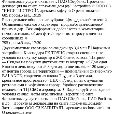
Финансовые услуги оказывает: ПАО Сбербанк. Проектная
декларация на сайте https://наш.дом.рф/. Застройщик: ООО СЗ
"ИНСИТИ-СТРОЙ". #реклама sujety.ru О рекламодателе
685
просм.
5 авг., 19:39
Еженедельное обновление рубрики #фмр_доскаобъявлений
Объявления частного характера - продам/отдам/поменяю/
приму в дар.. Вся информация добавляется в комментарии
самостоятельно, обмен фото/видео - по запросу в личных
сообщениях 🍀
795
просм.
5 авг., 17:30
Двухкомнатные квартиры со скидкой до 3,4 млн ₽ Надежный
застройщик Краснодара ГК ТОЧНО открыл специальные
условия на покупку квартир в ЖК бизнес-класса "Патрики"
— Скидка на покупку двухкомнатных квартир. ✅ Дом сдан.
Ключи в день покупки ✅ 3 детсада и две школы ✅ 20 минут
от центра города На территории — премиальный фитнес-клуб
BALANCE, современная школа Эрудит и 3 детсада,
креативное пространство «ЦЕХ», Гранд-аллея с лучшими
ресторанами и кофейнями города. Удобное расположение
недалеко от ТЦ СБС и аэропорта. 📱 Зафиксируйте выгодные
условия сейчас. Лоты ограничены! Перейти на сайт
Финансовые услуги оказывает: ПАО Сбербанк, ПАО Росбанк
и др. . Проектная декларация на сайте https://наш.дом.рф/.
Застройщик: ООО СЗ КАПИТАЛЪ. #реклама tochno-patriki.ru
О рекламодателе