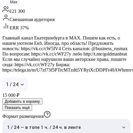
Max
121 300
Смешанная аудитория
ERR 37%
Главный канал Екатеринбурга в MAX. Пишем как есть, о
нашем уютном Екб. Иногда, про область! Предложить
новость: https://vk.cc/cW5IV4 Сеть каналов: @business_rusmax
По вопросам: https://vk.cc/cWF27y либо http://t.me/goldmanbrat
Если мы случайно нарушили ваши авторские права, пишите
сюда: https://vk.cc/cWF27y Биржа:
https://telega.in/m/U7zf73f5PTrcMTzdti5YRyiXcDDPFr40AWhrmv
1 / 24
15 000
₽
Добавить в корзину
Показать ещё
Формат размещения
1 / 24 — в топе 1 ч. / 24 ч. в ленте