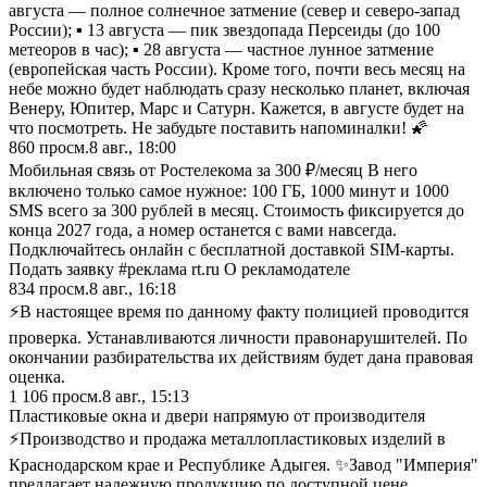
августа — полное солнечное затмение (север и северо-запад
России); ▪️ 13 августа — пик звездопада Персеиды (до 100
метеоров в час); ▪️ 28 августа — частное лунное затмение
(европейская часть России). Кроме того, почти весь месяц на
небе можно будет наблюдать сразу несколько планет, включая
Венеру, Юпитер, Марс и Сатурн. Кажется, в августе будет на
что посмотреть. Не забудьте поставить напоминалки! 🌠
860
просм.
8 авг., 18:00
Мобильная связь от Ростелекома за 300 ₽/месяц В него
включено только самое нужное: 100 ГБ, 1000 минут и 1000
SMS всего за 300 рублей в месяц. Стоимость фиксируется до
конца 2027 года, а номер останется с вами навсегда.
Подключайтесь онлайн с бесплатной доставкой SIM-карты.
Подать заявку #реклама rt.ru О рекламодателе
834
просм.
8 авг., 16:18
⚡️В настоящее время по данному факту полицией проводится
проверка. Устанавливаются личности правонарушителей. По
окончании разбирательства их действиям будет дана правовая
оценка.
1 106
просм.
8 авг., 15:13
Пластиковые окна и двери напрямую от производителя
⚡Производство и продажа металлопластиковых изделий в
Краснодарском крае и Республике Адыгея. ✨Завод "Империя"
предлагает надежную продукцию по доступной цене.