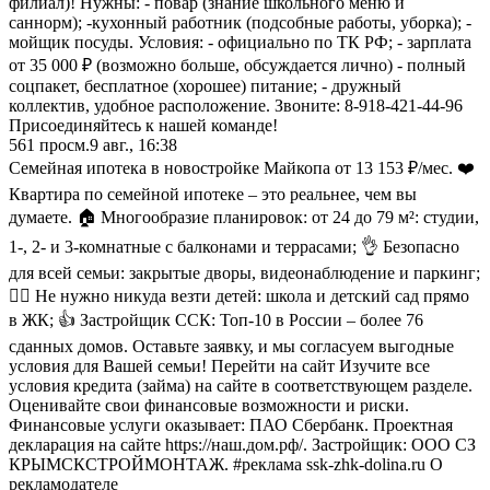
филиал)! Нужны: - повар (знание школьного меню и
саннорм); -кухонный работник (подсобные работы, уборка); -
мойщик посуды. Условия: - официально по ТК РФ; - зарплата
от 35 000 ₽ (возможно больше, обсуждается лично) - полный
соцпакет, бесплатное (хорошее) питание; - дружный
коллектив, удобное расположение. Звоните: 8-918-421-44-96
Присоединяйтесь к нашей команде!
561
просм.
9 авг., 16:38
Семейная ипотека в новостройке Майкопа от 13 153 ₽/мес. ❤️
Квартира по семейной ипотеке – это реальнее, чем вы
думаете. 🏠 Многообразие планировок: от 24 до 79 м²: студии,
1-, 2- и 3-комнатные с балконами и террасами; 👌 Безопасно
для всей семьи: закрытые дворы, видеонаблюдение и паркинг;
🏃‍♂️ Не нужно никуда везти детей: школа и детский сад прямо
в ЖК; 👍 Застройщик ССК: Топ-10 в России – более 76
сданных домов. Оставьте заявку, и мы согласуем выгодные
условия для Вашей семьи! Перейти на сайт Изучите все
условия кредита (займа) на сайте в соответствующем разделе.
Оценивайте свои финансовые возможности и риски.
Финансовые услуги оказывает: ПАО Сбербанк. Проектная
декларация на сайте https://наш.дом.рф/. Застройщик: ООО СЗ
КРЫМСКСТРОЙМОНТАЖ. #реклама ssk-zhk-dolina.ru О
рекламодателе