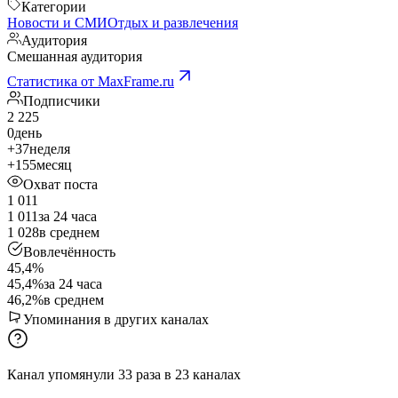
Категории
Новости и СМИ
Отдых и развлечения
Аудитория
Смешанная аудитория
Статистика от MaxFrame.ru
Подписчики
2 225
0
день
+37
неделя
+155
месяц
Охват поста
1 011
1 011
за 24 часа
1 028
в среднем
Вовлечённость
45,4%
45,4%
за 24 часа
46,2%
в среднем
Упоминания в других каналах
Канал упомянули
33
раза
в
23
каналах