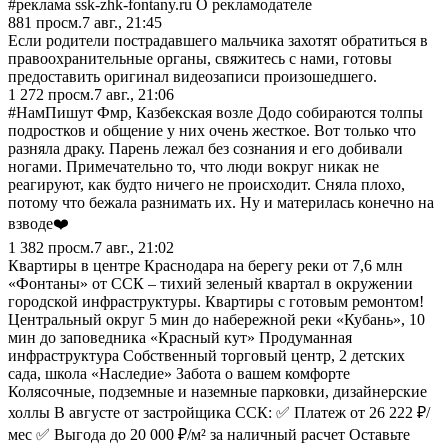
#реклама ssk-zhk-fontany.ru О рекламодателе
881
просм.
7 авг., 21:45
Если родители пострадавшего мальчика захотят обратиться в
правоохранительные органы, свяжитесь с нами, готовы
предоставить оригинал видеозаписи произошедшего.
1 272
просм.
7 авг., 21:06
#НамПишут Фмр, Казбекская возле Додо собираются толпы
подростков и общение у них очень жесткое. Вот только что
разняла драку. Парень лежал без сознания и его добивали
ногами. Примечательно то, что люди вокруг никак не
реагируют, как будто ничего не происходит. Сняла плохо,
потому что бежала разнимать их. Ну и материлась конечно на
взводе❤️
1 382
просм.
7 авг., 21:02
Квартиры в центре Краснодара на берегу реки от 7,6 млн
«Фонтаны» от ССК – тихий зеленый квартал в окружении
городской инфраструктуры. Квартиры с готовым ремонтом!
Центральный округ 5 мин до набережной реки «Кубань», 10
мин до заповедника «Красный кут» Продуманная
инфраструктура Собственный торговый центр, 2 детских
сада, школа «Наследие» Забота о вашем комфорте
Колясочные, подземные и наземные парковки, дизайнерские
холлы В августе от застройщика ССК: ✅ Платеж от 26 222 ₽/
мес ✅ Выгода до 20 000 ₽/м² за наличный расчет Оставьте