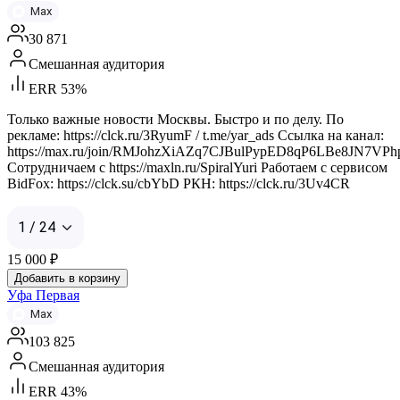
Max
30 871
Смешанная аудитория
ERR 53%
Только важные новости Москвы. Быстро и по делу. По
рекламе: https://clck.ru/3RyumF / t.me/yar_ads Ссылка на канал:
https://max.ru/join/RMJohzXiAZq7CJBulPypED8qP6LBe8JN7VPh
Сотрудничаем с https://maxln.ru/SpiralYuri Работаем с сервисом
BidFox: https://clck.su/cbYbD РКН: https://clck.ru/3Uv4CR
1 / 24
15 000
₽
Добавить в корзину
Уфа Первая
Max
103 825
Смешанная аудитория
ERR 43%