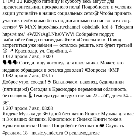
1+1=3 ❤️‍🔥 Каждую пятницу и субботу весь август для
представительниц прекрасного пола! Подробности и условия
акции уточняйте в наших социальных сетях🎬 Чтобы принять
участие: необходимо быть подписанными на нас во всех соц-
сетях✅ 💬 MAX https://max.ru/channel_otshelnik_krd ✈️ Telegram
https://t.me/+eWZNrAgLNhs0YWVi Собирайте подруг,
выбирайте блюда и заглядывайте в «Отшельник». Повод
встретиться уже найден — осталось решить, кто будет третьей.
😉 📍 Краснодар, ул. Скрябина, 4
1 012
просм.
7 авг., 10:00
🗣️🗣️🗣️ Соседи, ищу логопеда для школьника. Может, кто
недавно обращался и остался доволен? #Вопросы_ФМР
1 082
просм.
7 авг., 09:15
Доброе утро, соседи! ☕️ Выключаем, наконец, будильники
(пятница ж!) Сегодня в Краснодаре переменная облачность,
без осадков. 🌡 Температура воздуха ночью 22…24°, днем 34…
36°.
1 207
просм.
7 авг., 08:08
Яндекс Музыка до 360 дней бесплатно Яндекс Музыка для вас
и 3-х ваших близких. Кинопоиск и Яндекс Книги тоже в
мультиподписке Плюс. Попробуйте бесплатно❤️ Слушать
#реклама 18+ music.yandex.ru О рекламодателе