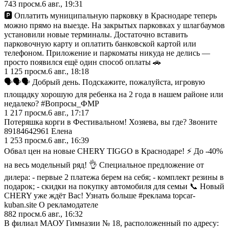
743
просм.
6 авг., 19:31
🅿️ Оплатить муниципальную парковку в Краснодаре теперь
можно прямо на выезде. На закрытых парковках у шлагбаумов
установили новые терминалы. Достаточно вставить
парковочную карту и оплатить банковской картой или
телефоном. Приложение и паркоматы никуда не делись —
просто появился ещё один способ оплаты 🚗
1 125
просм.
6 авг., 18:18
🗣️🗣️🗣️ Добрый день. Подскажите, пожалуйста, игровую
площадку хорошую для ребенка на 2 года в нашем районе или
недалеко? #Вопросы_ФМР
1 217
просм.
6 авг., 17:17
Потеряшка корги в Фестивальном! Хозяева, вы где? Звоните
89184642961 Елена
1 253
просм.
6 авг., 16:39
Обвал цен на новые CHERY TIGGO в Краснодаре! ⚡ До -40%
на весь модельный ряд! 👌 Специальное предложение от
дилера: - первые 2 платежа берем на себя; - комплект резины в
подарок; - скидки на покупку автомобиля для семьи 📞 Новый
CHERY уже ждёт Вас! Узнать больше #реклама topcar-
kuban.site О рекламодателе
882
просм.
6 авг., 16:32
В филиал МАОУ Гимназии № 18, расположенный по адресу: