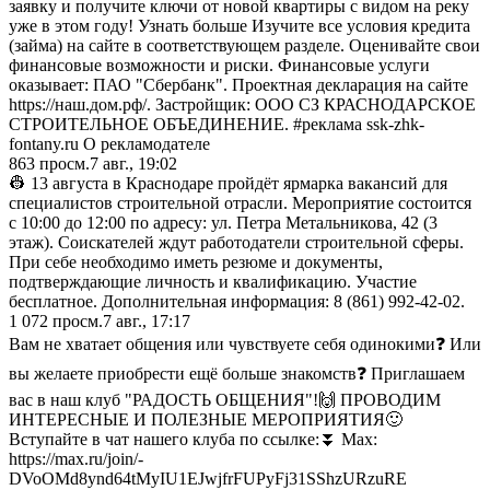
заявку и получите ключи от новой квартиры с видом на реку
уже в этом году! Узнать больше Изучите все условия кредита
(займа) на сайте в соответствующем разделе. Оценивайте свои
финансовые возможности и риски. Финансовые услуги
оказывает: ПАО "Сбербанк". Проектная декларация на сайте
https://наш.дом.рф/. Застройщик: ООО СЗ КРАСНОДАРСКОЕ
СТРОИТЕЛЬНОЕ ОБЪЕДИНЕНИЕ. #реклама ssk-zhk-
fontany.ru О рекламодателе
863
просм.
7 авг., 19:02
👷 13 августа в Краснодаре пройдёт ярмарка вакансий для
специалистов строительной отрасли. Мероприятие состоится
с 10:00 до 12:00 по адресу: ул. Петра Метальникова, 42 (3
этаж). Соискателей ждут работодатели строительной сферы.
При себе необходимо иметь резюме и документы,
подтверждающие личность и квалификацию. Участие
бесплатное. Дополнительная информация: 8 (861) 992-42-02.
1 072
просм.
7 авг., 17:17
Вам не хватает общения или чувствуете себя одинокими❓ Или
вы желаете приобрести ещё больше знакомств❓ Приглашаем
вас в наш клуб "РАДОСТЬ ОБЩЕНИЯ"!🙌 ПРОВОДИМ
ИНТЕРЕСНЫЕ И ПОЛЕЗНЫЕ МЕРОПРИЯТИЯ🙂
Вступайте в чат нашего клуба по ссылке:⏬ Мах:
https://max.ru/join/-
DVoOMd8ynd64tMyIU1EJwjfrFUPyFj31SShzURzuRE