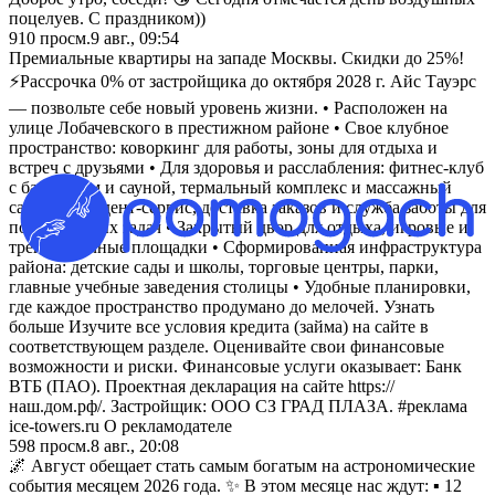
поцелуев. С праздником))
910
просм.
9 авг., 09:54
Премиальные квартиры на западе Москвы. Скидки до 25%!
⚡Рассрочка 0% от застройщика до октября 2028 г. Айс Тауэрс
— позвольте себе новый уровень жизни. • Расположен на
улице Лобачевского в престижном районе • Свое клубное
пространство: коворкинг для работы, зоны для отдыха и
встреч с друзьями • Для здоровья и расслабления: фитнес-клуб
с бассейном и сауной, термальный комплекс и массажный
салон • Резидент-сервис, доставка заказов и служба заботы для
повседневных задач • Закрытый двор для отдыха, игровые и
тренировочные площадки • Сформированная инфраструктура
района: детские сады и школы, торговые центры, парки,
главные учебные заведения столицы • Удобные планировки,
где каждое пространство продумано до мелочей. Узнать
больше Изучите все условия кредита (займа) на сайте в
соответствующем разделе. Оценивайте свои финансовые
возможности и риски. Финансовые услуги оказывает: Банк
ВТБ (ПАО). Проектная декларация на сайте https://
наш.дом.рф/. Застройщик: ООО СЗ ГРАД ПЛАЗА. #реклама
ice-towers.ru О рекламодателе
598
просм.
8 авг., 20:08
🌌 Август обещает стать самым богатым на астрономические
события месяцем 2026 года. ✨ В этом месяце нас ждут: ▪️ 12