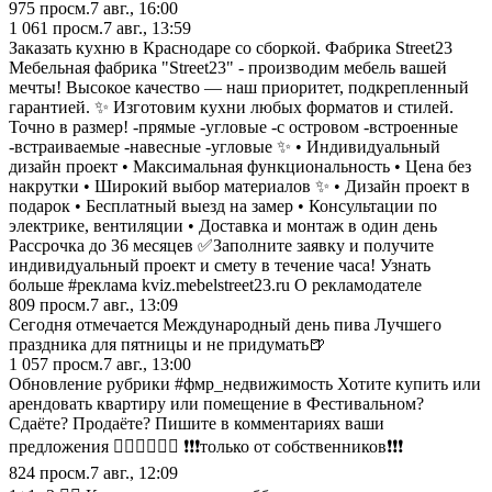
975
просм.
7 авг., 16:00
1 061
просм.
7 авг., 13:59
Заказать кухню в Краснодаре со сборкой. Фабрика Street23
Мебельная фабрика "Street23" - производим мебель вашей
мечты! Высокое качество — наш приоритет, подкрепленный
гарантией. ✨ Изготовим кухни любых форматов и стилей.
Точно в размер! -прямые -угловые -с островом -встроенные
-встраиваемые -навесные -угловые ✨ • Индивидуальный
дизайн проект • Максимальная функциональность • Цена без
накрутки • Широкий выбор материалов ✨ • Дизайн проект в
подарок • Бесплатный выезд на замер • Консультации по
электрике, вентиляции • Доставка и монтаж в один день
Рассрочка до 36 месяцев ✅Заполните заявку и получите
индивидуальный проект и смету в течение часа! Узнать
больше #реклама kviz.mebelstreet23.ru О рекламодателе
809
просм.
7 авг., 13:09
Сегодня отмечается Международный день пива Лучшего
праздника для пятницы и не придумать🍺
1 057
просм.
7 авг., 13:00
Обновление рубрики #фмр_недвижимость Хотите купить или
арендовать квартиру или помещение в Фестивальном?
Сдаёте? Продаёте? Пишите в комментариях ваши
предложения 👇🏻👇🏻👇🏻 ❗️❗️❗️только от собственников❗️❗️❗️
824
просм.
7 авг., 12:09