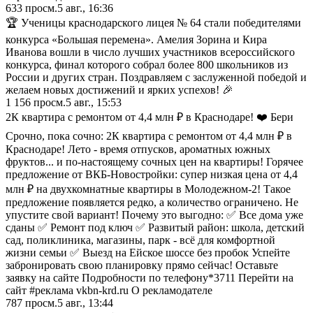
633
просм.
5 авг., 16:36
🏆 Ученицы краснодарского лицея № 64 стали победителями
конкурса «Большая перемена». Амелия Зорина и Кира
Иванова вошли в число лучших участников всероссийского
конкурса, финал которого собрал более 800 школьников из
России и других стран. Поздравляем с заслуженной победой и
желаем новых достижений и ярких успехов! 🎉
1 156
просм.
5 авг., 15:53
2К квартира с ремонтом от 4,4 млн ₽ в Краснодаре! ❤️ Бери
Срочно, пока сочно: 2К квартира с ремонтом от 4,4 млн ₽ в
Краснодаре! Лето - время отпусков, ароматных южных
фруктов... и по-настоящему сочных цен на квартиры! Горячее
предложение от ВКБ-Новостройки: супер низкая цена от 4,4
млн ₽ на двухкомнатные квартиры в Молодежном-2! Такое
предложение появляется редко, а количество ограничено. Не
упустите свой вариант! Почему это выгодно: ✅ Все дома уже
сданы ✅ Ремонт под ключ ✅ Развитый район: школа, детский
сад, поликлиника, магазины, парк - всё для комфортной
жизни семьи ✅ Выезд на Ейское шоссе без пробок Успейте
забронировать свою планировку прямо сейчас! Оставьте
заявку на сайте Подробности по телефону*3711 Перейти на
сайт #реклама vkbn-krd.ru О рекламодателе
787
просм.
5 авг., 13:44