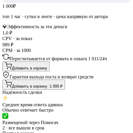
1 000
₽
топ 1 час
·
сутки в ленте
· цена напрямую от автора
💎
Эффективность за эти деньги
1,0
₽
CPV · за показ
989
₽
CPM · за 1000
Пересчитывается от формата и охвата
1 011
/
24ч
Добавить в корзину
Гарантия выхода поста и возврат средств
Добавить в корзину
·
1 000
₽
Надёжность сделки
Среднее время ответа админа
Обычно отвечает быстро
Размещений через Помогач
2 · все вышли в срок