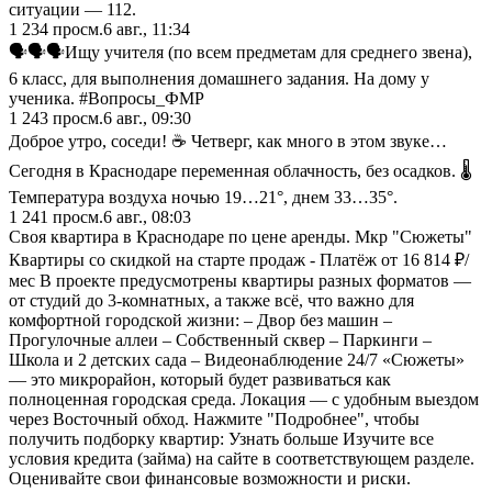
ситуации — 112.
1 234
просм.
6 авг., 11:34
🗣️🗣️🗣️Ищу учителя (по всем предметам для среднего звена),
6 класс, для выполнения домашнего задания. На дому у
ученика. #Вопросы_ФМР
1 243
просм.
6 авг., 09:30
Доброе утро, соседи! ☕️ Четверг, как много в этом звуке…
Сегодня в Краснодаре переменная облачность, без осадков. 🌡
Температура воздуха ночью 19…21°, днем 33…35°.
1 241
просм.
6 авг., 08:03
Своя квартира в Краснодаре по цене аренды. Мкр "Сюжеты"
Квартиры со скидкой на старте продаж - Платёж от 16 814 ₽/
мес В проекте предусмотрены квартиры разных форматов —
от студий до 3-комнатных, а также всё, что важно для
комфортной городской жизни: – Двор без машин –
Прогулочные аллеи – Собственный сквер – Паркинги –
Школа и 2 детских сада – Видеонаблюдение 24/7 «Сюжеты»
— это микрорайон, который будет развиваться как
полноценная городская среда. Локация — с удобным выездом
через Восточный обход. Нажмите "Подробнее", чтобы
получить подборку квартир: Узнать больше Изучите все
условия кредита (займа) на сайте в соответствующем разделе.
Оценивайте свои финансовые возможности и риски.