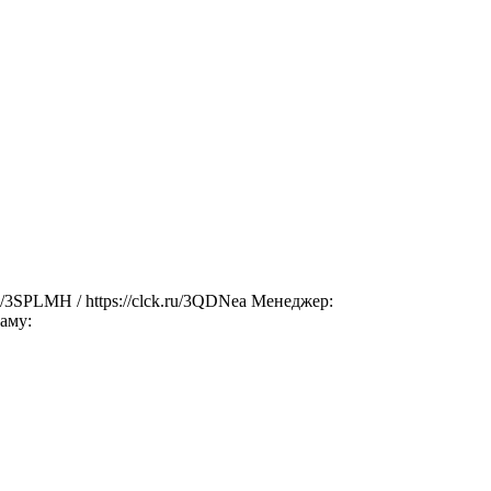
u/3SPLMH / https://clck.ru/3QDNea Менеджер:
аму: