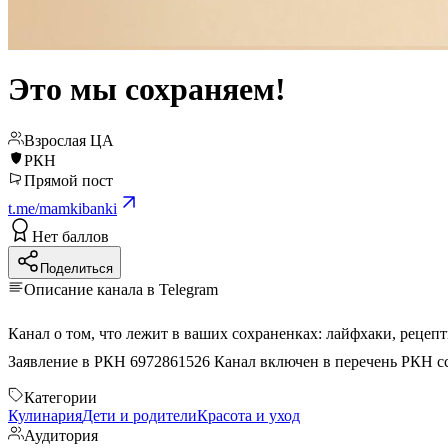
Это мы сохраняем!
Взрослая ЦА
РКН
Прямой пост
t.me/mamkibanki
Нет баллов
Поделиться
Описание канала в Telegram
Заявление в РКН 6972861526 Канал включен в перечень РКН
с
Категории
Кулинария
Дети и родители
Красота и уход
Аудитория