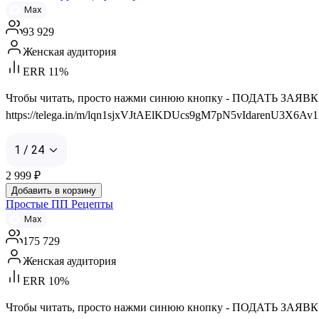
Max
93 929
Женская аудитория
ERR 11%
Чтобы читать, просто нажми синюю кнопку - ПОДАТЬ ЗАЯВКУ 👇 
https://telega.in/m/lqn1sjxVJtAElKDUcs9gM7pN5vIdarenU3X6Av
1 / 24
2 999
₽
Добавить в корзину
Простые ПП Рецепты
Max
175 729
Женская аудитория
ERR 10%
Чтобы читать, просто нажми синюю кнопку - ПОДАТЬ ЗАЯВКУ 👇 С