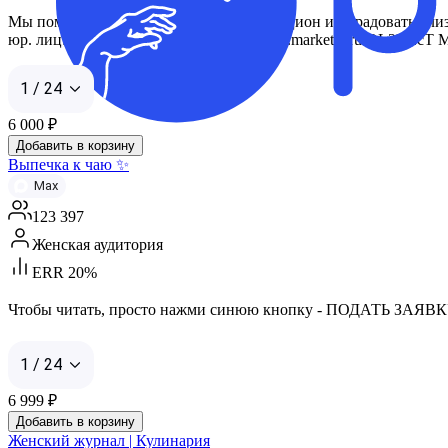
Мы поможем вам разнообразить свой рацион и порадовать близких
юр. лиц: https://telega.in/m/kinocneki или s.marketly.ru/OL2le
1 / 24
6 000
₽
Добавить в корзину
Выпечка к чаю ✨
Max
123 397
Женская аудитория
ERR 20%
Чтобы читать, просто нажми синюю кнопку - ПОДАТЬ ЗАЯВК
1 / 24
6 999
₽
Добавить в корзину
Женский журнал | Кулинария