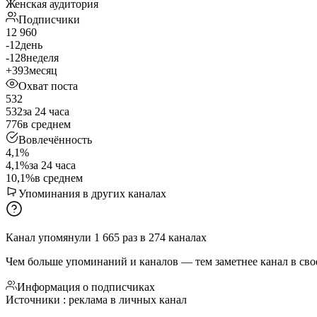
Женская аудитория
Подписчики
12 960
-12
день
-128
неделя
+393
месяц
Охват поста
532
532
за 24 часа
776
в среднем
Вовлечённость
4,1%
4,1%
за 24 часа
10,1%
в среднем
Упоминания в других каналах
Канал упомянули
1 665
раз
в
274
каналах
Чем больше упоминаний и каналов — тем заметнее канал в сво
Информация о подписчиках
Источники : реклама в личных канал