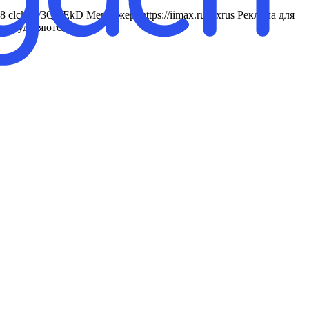
clck.ru/3QYEkD Менеджер: https://iimax.ru/lexrus Реклама для
тора удаляются