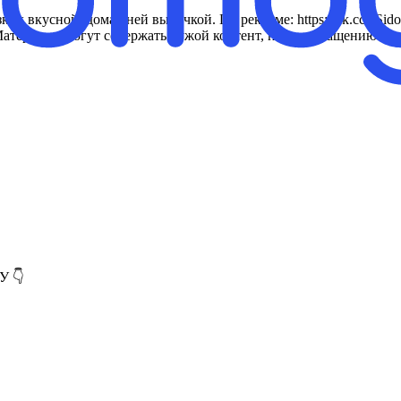
 вкусной, домашней выпечкой. По рекламе: https://vk.cc/cSido8 
EcT Материалы могут содержать чужой контент, но по обращению ав
У 👇