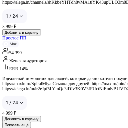
https://telega.in/channels/shKkbeYHTdh8vMA1tiYK43upULO3m8E
1 / 24
3 999
₽
Добавить в корзину
Простое ПП
Max
54 399
Женская аудитория
ERR 14%
Идеальный помощник для людей, которые давно хотели похудеть,
https://maxln.ru/SpiralMiya Ссылка для друзей: https://max.r
https://telega.in/m/ir2eJpf5LYmQc3tDIv3K0V3fFUctNtEmlvBUV
1 / 24
4 999
₽
Добавить в корзину
Показать ещё