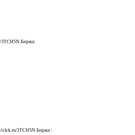
ru/3TCH5N Биржа:
//clck.ru/3TCH5N Биржа :