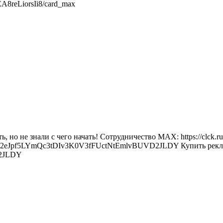
A8reLiorsIi8/card_max
 но не знали с чего начать! Сотрудничество MAX: https://clck.r
u/join/ir2eJpf5LYmQc3tDIv3K0V3fFUctNtEmlvBUVD2JLDY Купить рекл
D2JLDY