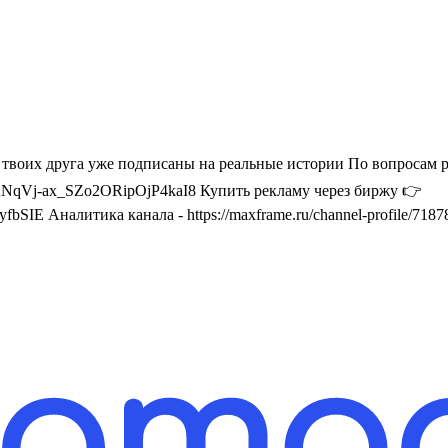
2 твоих друга уже подписаны на реальные истории По вопросам
Vj-ax_SZo2ORipOjP4kaI8 Купить рекламу через биржу 👉
SIE Аналитика канала - https://maxframe.ru/channel-profile/718