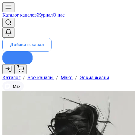
Каталог каналов
Журнал
О нас
Добавить канал
Каталог
/
Все каналы
/
Макс
/
Эскиз жизни
Max