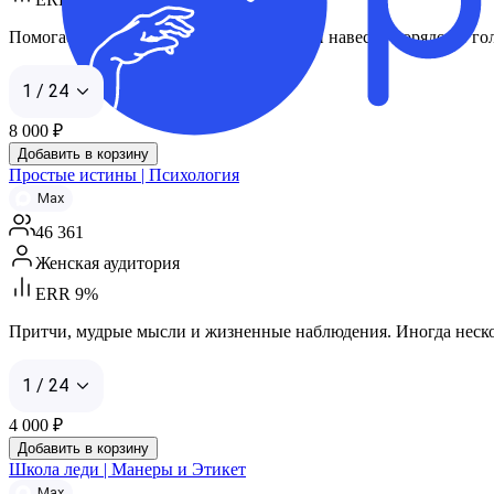
Помогаем «выдохнуть», убрать тревогу и навести порядок в го
1 / 24
8 000
₽
Добавить в корзину
Простые истины | Психология
Max
46 361
Женская аудитория
ERR 9%
Притчи, мудрые мысли и жизненные наблюдения. Иногда несколь
1 / 24
4 000
₽
Добавить в корзину
Школа леди | Манеры и Этикет
Max