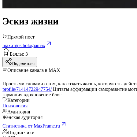
Эскиз жизни
Прямой пост
max.ru/psihologiamax
Баллы: 3
Поделиться
Описание канала в MAX
profile/71414722947754/
Цитаты аффирмации саморазвитие мотивация. отношения осознанность личностный рост мысли дня любовь к себе эмоциональный самооценка ментальное здоровье
гармония вдохновение блог
Категории
Психология
Аудитория
Женская аудитория
Статистика от MaxFrame.ru
Подписчики