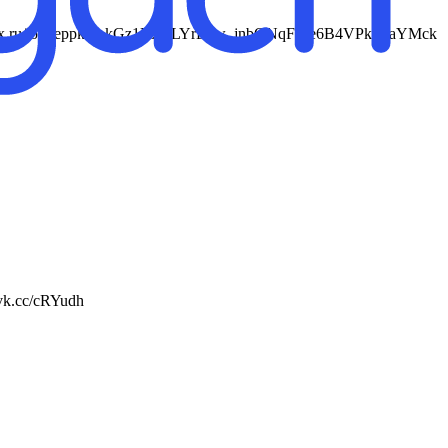
s://max.ru/join/eppkm_kGz1RXxLYrLbw_jnbONqFLle6B4VPkFkaYMck
vk.cc/cRYudh