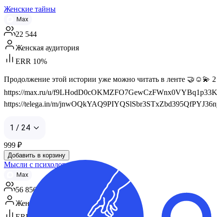
Женские тайны
Max
22 544
Женская аудитория
ERR 10%
Продолжение этой истории уже можно читать в ленте 🤝☺️💫 
https://max.ru/u/f9LHodD0cOKMZFO7GewCzFWnx0VYBq1p33KNq
https://telega.in/m/jnwOQkYAQ9PIYQSlSbr3STxZbd395QfPYJ36nyfb
1 / 24
999
₽
Добавить в корзину
Мысли с психологом
Max
56 856
Женская аудитория
ERR 14%