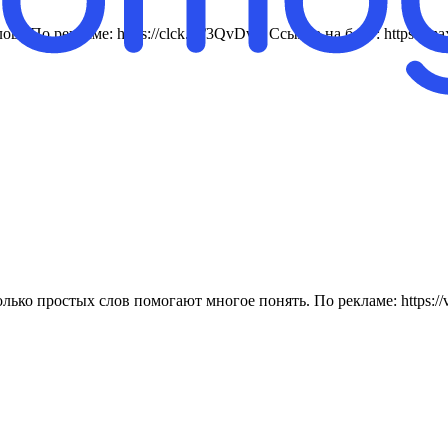
лове По рекламе: https://clck.ru/3QvDvC Ссылка на блог: http
ко простых слов помогают многое понять. По рекламе: https://