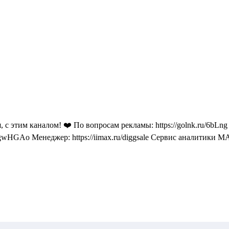
с этим каналом! ❤️ По вопросам рекламы: https://golnk.ru/6bLng
GAo Менеджер: https://iimax.ru/diggsale Сервис аналитики MAX 