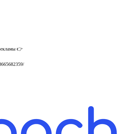
 рекламы 👉
78665682359/