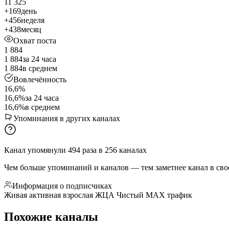
11 325
+169
день
+456
неделя
+438
месяц
Охват поста
1 884
1 884
за 24 часа
1 884
в среднем
Вовлечённость
16,6%
16,6%
за 24 часа
16,6%
в среднем
Упоминания в других каналах
Канал упомянули
494
раза
в
256
каналах
Чем больше упоминаний и каналов — тем заметнее канал в сво
Информация о подписчиках
Живая активная взрослая ЖЦА Чистый MAX трафик
Похожие каналы