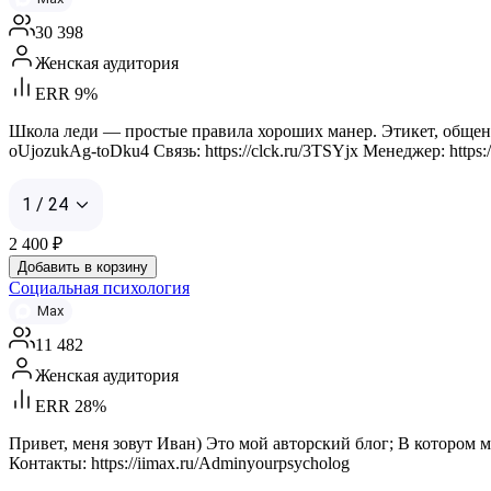
30 398
Женская аудитория
ERR 9%
Школа леди — простые правила хороших манер. Этикет, общени
oUjozukAg-toDku4 Связь: https://clck.ru/3TSYjx Менеджер: https://m
1 / 24
2 400
₽
Добавить в корзину
Социальная психология
Max
11 482
Женская аудитория
ERR 28%
Привет, меня зовут Иван) Это мой авторский блог; В котором
Контакты: https://iimax.ru/Adminyourpsycholog