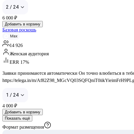
2 / 24
6 000
₽
Добавить в корзину
Базовая роскошь
Max
14 926
Женская аудитория
ERR 17%
Заявки принимаются автоматически Он точно влюбиться в тебя, 
https://telega.in/m/Af82Z98_MGcVQ03SQFQniT0iikYieimFrH9PLgwH
1 / 24
4 000
₽
Добавить в корзину
Показать ещё
Формат размещения