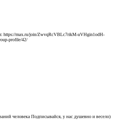
: https://max.ru/join/ZwvqRcVBLc7rikM-uVHgin1odH-
oup-profile/42/
ваний человека Подписывайся, у нас душевно и весело)