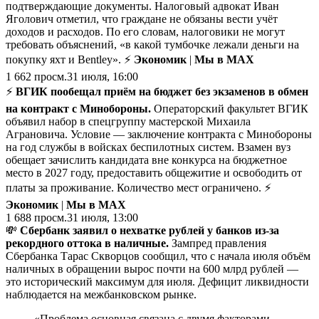
подтверждающие документы. Налоговый адвокат Иван
Яголович отметил, что граждане не обязаны вести учёт
доходов и расходов. По его словам, налоговики не могут
требовать объяснений, «в какой тумбочке лежали деньги на
покупку яхт и Bentley». ⚡
Экономик
|
Мы в MAX
1 662
просм.
31 июля, 16:00
⚡️
ВГИК пообещал приём на бюджет без экзаменов в обмен
на контракт с Минобороны.
Операторский факультет ВГИК
объявил набор в спецгруппу мастерской Михаила
Аграновича. Условие — заключение контракта с Минобороны
на год службы в войсках беспилотных систем. Взамен вуз
обещает зачислить кандидата вне конкурса на бюджетное
место в 2027 году, предоставить общежитие и освободить от
платы за проживание. Количество мест ограничено. ⚡
Экономик
|
Мы в MAX
1 688
просм.
31 июля, 13:00
💸
Сбербанк заявил о нехватке рублей у банков из-за
рекордного оттока в наличные.
Зампред правления
Сбербанка Тарас Скворцов сообщил, что с начала июля объём
наличных в обращении вырос почти на 600 млрд рублей —
это исторический максимум для июля. Дефицит ликвидности
наблюдается на межбанковском рынке.
«Проблема основная связана с двумя факторами.