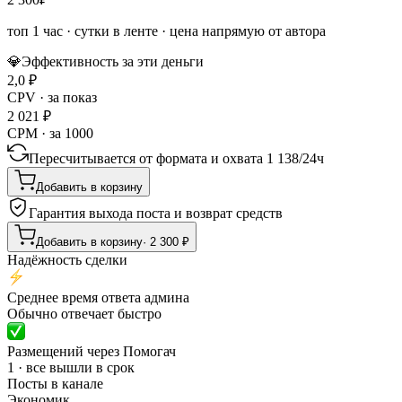
топ 1 час
·
сутки в ленте
· цена напрямую от автора
💎
Эффективность за эти деньги
2,0
₽
CPV · за показ
2 021
₽
CPM · за 1000
Пересчитывается от формата и охвата
1 138
/
24ч
Добавить в корзину
Гарантия выхода поста и возврат средств
Добавить в корзину
·
2 300
₽
Надёжность сделки
Среднее время ответа админа
Обычно отвечает быстро
Размещений через Помогач
1 · все вышли в срок
Посты в канале
Экономик