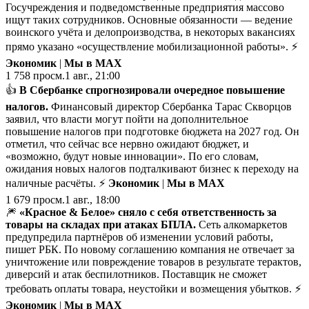
Госучреждения и подведомственные предприятия массово
ищут таких сотрудников. Основные обязанности — ведение
воинского учёта и делопроизводства, в некоторых вакансиях
прямо указано «осуществление мобилизационной работы». ⚡
Экономик
|
Мы в MAX
1 758
просм.
1 авг., 21:00
👍
В Сбербанке спрогнозировали очередное повышение
налогов.
Финансовый директор Сбербанка Тарас Скворцов
заявил, что власти могут пойти на дополнительное
повышение налогов при подготовке бюджета на 2027 год. Он
отметил, что сейчас все нервно ожидают бюджет, и
«возможно, будут новые инновации». По его словам,
ожидания новых налогов подталкивают бизнес к переходу на
наличные расчёты. ⚡
Экономик
|
Мы в MAX
1 679
просм.
1 авг., 18:00
🎆
«Красное & Белое» сняло с себя ответственность за
товары на складах при атаках БПЛА.
Сеть алкомаркетов
предупредила партнёров об изменении условий работы,
пишет РБК. По новому соглашению компания не отвечает за
уничтожение или повреждение товаров в результате терактов,
диверсий и атак беспилотников. Поставщик не сможет
требовать оплаты товара, неустойки и возмещения убытков. ⚡
Экономик
|
Мы в MAX