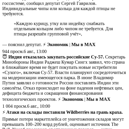
госсистеме, сообщил депутат Сергей Гаврилов.
Индивидуальные чипы или кольца для каждой птицы не
требуются.
«Каждую курицу, утку или индейку снабжать
отдельным кольцом либо чипом не требуется. Для
птицы разрешён групповой учёт»,
— пояснил депутат. ⚡
Экономик
|
Мы в MAX
944
просм.
6 авг., 13:00
😇
Индия отказалась закупать российские Су-57.
Секретарь
Минобороны Индии Раджеш Кумар Сингх заявил, что страна
в ближайшее время не будет покупать новые истребители
«Сухого», включая Су-57. Власти планируют сосредоточиться
на модернизации имеющегося парка. В июне Владимир
Путин заявлял о готовности России поставлять Индии эти
самолёты. Отказ происходит на фоне падения нефтяных цен,
дефицита бюджета и сокращения финансирования
технологических проектов. ⚡
Экономик
|
Мы в MAX
1 004
просм.
6 авг., 10:00
⚡️
Атаки на склады поставили Wildberries на грань краха.
Прямые потери маркетплейса от уничтожения складов могут
превышать 100–200 млрд рублей, оценивает источник The