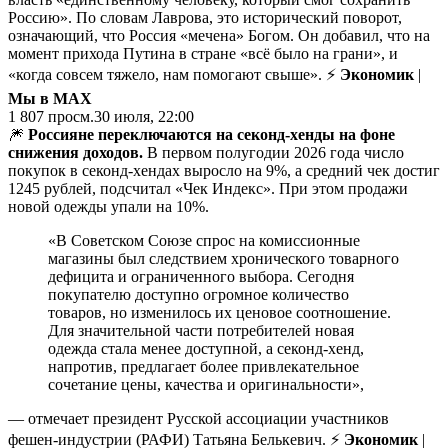
Россию». По словам Лаврова, это исторический поворот,
означающий, что Россия «мечена» Богом. Он добавил, что на
момент прихода Путина в стране «всё было на грани», и
«когда совсем тяжело, нам помогают свыше». ⚡
Экономик
|
Мы в MAX
1 807
просм.
30 июля, 22:00
🎆
Россияне переключаются на секонд-хенды на фоне
снижения доходов.
В первом полугодии 2026 года число
покупок в секонд-хендах выросло на 9%, а средний чек достиг
1245 рублей, подсчитал «Чек Индекс». При этом продажи
новой одежды упали на 10%.
«В Советском Союзе спрос на комиссионные
магазины был следствием хронического товарного
дефицита и ограниченного выбора. Сегодня
покупателю доступно огромное количество
товаров, но изменилось их ценовое соотношение.
Для значительной части потребителей новая
одежда стала менее доступной, а секонд-хенд,
напротив, предлагает более привлекательное
сочетание цены, качества и оригинальности»,
— отмечает президент Русской ассоциации участников
фешен-индустрии (РАФИ) Татьяна Белькевич. ⚡
Экономик
|