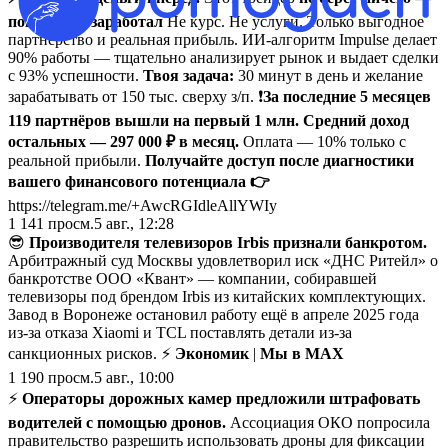
пока ты не заработал
Не курс. Не услуги. Только выгодное
партнёрство и реальная прибыль. ИИ-алгоритм Impulse делает
90% работы — тщательно анализирует рынок и выдает сделки
с 93% успешности.
Твоя задача:
30 минут в день и желание
зарабатывать от 150 тыс. сверху з/п. ❗️
За последние 5 месяцев
119 партнёров вышли на первый 1 млн. Средний доход
остальных — 297 000 ₽ в месяц.
Оплата — 10% только с
реальной прибыли.
Получайте доступ после диагностики
вашего финансового потенциала 👉
https://telegram.me/+AwcRGIdleAllYWIy
1 141
просм.
5 авг., 12:28
😎
Производителя телевизоров Irbis признали банкротом.
Арбитражный суд Москвы удовлетворил иск «ДНС Ритейл» о
банкротстве ООО «Квант» — компании, собиравшей
телевизоры под брендом Irbis из китайских комплектующих.
Завод в Воронеже остановил работу ещё в апреле 2025 года
из-за отказа Xiaomi и TCL поставлять детали из-за
санкционных рисков. ⚡
Экономик
|
Мы в MAX
1 190
просм.
5 авг., 10:00
⚡️
Операторы дорожных камер предложили штрафовать
водителей с помощью дронов.
Ассоциация ОКО попросила
правительство разрешить использовать дроны для фиксации