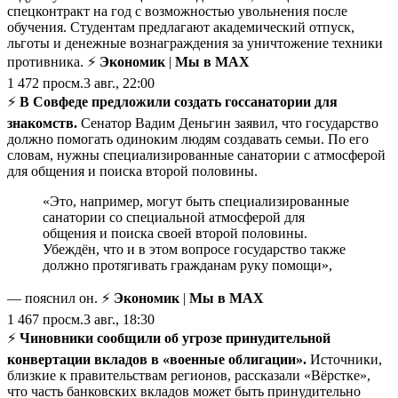
спецконтракт на год с возможностью увольнения после
обучения. Студентам предлагают академический отпуск,
льготы и денежные вознаграждения за уничтожение техники
противника. ⚡
Экономик
|
Мы в MAX
1 472
просм.
3 авг., 22:00
⚡️
В Совфеде предложили создать госсанатории для
знакомств.
Сенатор Вадим Деньгин заявил, что государство
должно помогать одиноким людям создавать семьи. По его
словам, нужны специализированные санатории с атмосферой
для общения и поиска второй половины.
«Это, например, могут быть специализированные
санатории со специальной атмосферой для
общения и поиска своей второй половины.
Убеждён, что и в этом вопросе государство также
должно протягивать гражданам руку помощи»,
— пояснил он. ⚡
Экономик
|
Мы в MAX
1 467
просм.
3 авг., 18:30
⚡️
Чиновники сообщили об угрозе принудительной
конвертации вкладов в «военные облигации».
Источники,
близкие к правительствам регионов, рассказали «Вёрстке»,
что часть банковских вкладов может быть принудительно