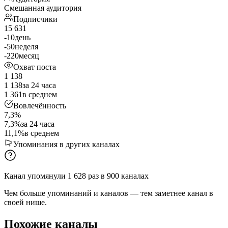
Смешанная аудитория
Подписчики
15 631
-10
день
-50
неделя
-220
месяц
Охват поста
1 138
1 138
за 24 часа
1 361
в среднем
Вовлечённость
7,3%
7,3%
за 24 часа
11,1%
в среднем
Упоминания в других каналах
Канал упомянули
1 628
раз
в
900
каналах
Чем больше упоминаний и каналов — тем заметнее канал в
своей нише.
Похожие каналы