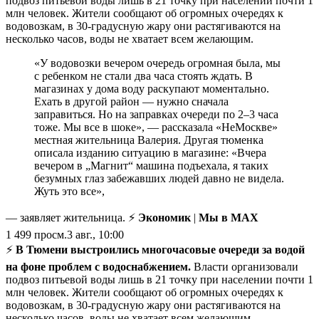
подвоз питьевой воды лишь в 21 точку при населении почти 1
млн человек. Жители сообщают об огромных очередях к
водовозкам, в 30-градусную жару они растягиваются на
несколько часов, воды не хватает всем желающим.
«У водовозки вечером очередь огромная была, мы
с ребенком не стали два часа стоять ждать. В
магазинах у дома воду раскупают моментально.
Ехать в другой район — нужно сначала
заправиться. Но на заправках очереди по 2–3 часа
тоже. Мы все в шоке», — рассказала «НеМоскве»
местная жительница Валерия. Другая тюменка
описала изданию ситуацию в магазине: «Вчера
вечером в „Магнит“ машина подъехала, я таких
безумных глаз забежавших людей давно не видела.
Жуть это все»,
— заявляет жительница. ⚡
Экономик
|
Мы в MAX
1 499
просм.
3 авг., 10:00
⚡️
В Тюмени выстроились многочасовые очереди за водой
на фоне проблем с водоснабжением.
Власти организовали
подвоз питьевой воды лишь в 21 точку при населении почти 1
млн человек. Жители сообщают об огромных очередях к
водовозкам, в 30-градусную жару они растягиваются на
несколько часов, воды не хватает всем желающим.