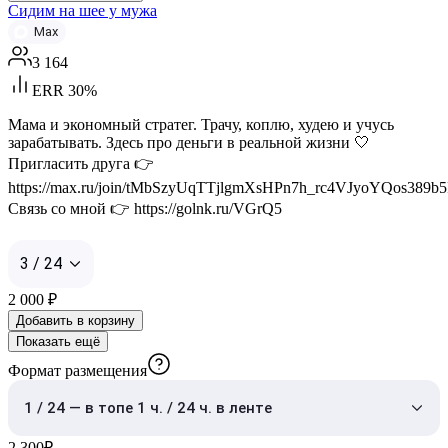
Сидим на шее у мужа
Max
3 164
ERR 30%
Мама и экономный стратег. Трачу, коплю, худею и учусь
зарабатывать. Здесь про деньги в реальной жизни 🤍
Пригласить друга 👉
https://max.ru/join/tMbSzyUqTTjlgmXsHPn7h_rc4VJyoYQos389b
Связь со мной 👉 https://golnk.ru/VGrQ5
3 / 24
2 000
₽
Добавить в корзину
Показать ещё
Формат размещения
1 / 24 — в топе 1 ч. / 24 ч. в ленте
2 300
₽