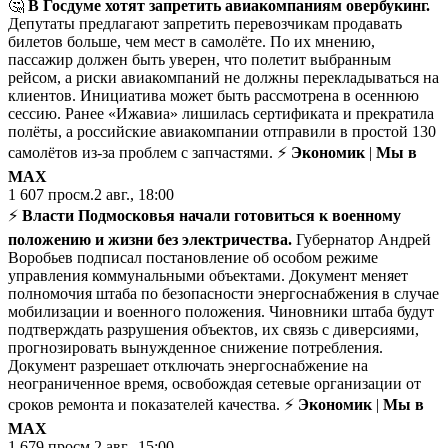
🤔
В Госдуме хотят запретить авиакомпаниям овербукинг.
Депутаты предлагают запретить перевозчикам продавать
билетов больше, чем мест в самолёте. По их мнению,
пассажир должен быть уверен, что полетит выбранным
рейсом, а риски авиакомпаний не должны перекладываться на
клиентов. Инициатива может быть рассмотрена в осеннюю
сессию. Ранее «Ижавиа» лишилась сертификата и прекратила
полёты, а российские авиакомпании отправили в простой 130
самолётов из-за проблем с запчастями. ⚡
Экономик
|
Мы в
MAX
1 607
просм.
2 авг., 18:00
⚡️
Власти Подмосковья начали готовиться к военному
положению и жизни без электричества.
Губернатор Андрей
Воробьев подписал постановление об особом режиме
управления коммунальными объектами. Документ меняет
полномочия штаба по безопасности энергоснабжения в случае
мобилизации и военного положения. Чиновники штаба будут
подтверждать разрушения объектов, их связь с диверсиями,
прогнозировать вынужденное снижение потребления.
Документ разрешает отключать энергоснабжение на
неограниченное время, освобождая сетевые организации от
сроков ремонта и показателей качества. ⚡
Экономик
|
Мы в
MAX
1 679
просм.
2 авг., 15:00