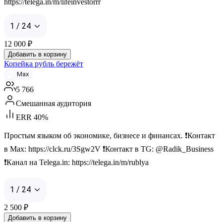
https://telega.in/m/lifeinvestorrr
1 / 24
12 000
₽
Добавить в корзину
Копейка рубль бережёт
Max
5 766
Смешанная аудитория
ERR 40%
Простым языком об экономике, бизнесе и финансах. ❗️Контакт
в Мах: https://clck.ru/3Sgw2V ❗️Контакт в TG: @Radik_Business
❗️Канал на Telega.in: https://telega.in/m/rublya
1 / 24
2 500
₽
Добавить в корзину