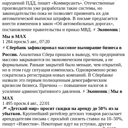
нарушений ПДД, пишет «Коммерсантъ». Отечественные
производители уже разработали такие системы, но
законодательство пока не позволяет применять их для
автоматической выписки штрафов. В письме предлагается
внести изменения в закон «Об автомобильных дорогах»,
постановление правительства и приказ МВД. ⚡
Экономик
|
Мы в MAX
1 284
просм.
5 авг., 07:20
⚡️
Сбербанк зафиксировал массовое вымирание бизнеса в
России.
Аналитики Сбера пришли к выводу, что предприятия
массово закрываются по экономическим причинам, а не
формальным. Раньше закрытий было меньше, чем открытий,
но в этом году ситуация изменилась. Одновременно резко
сократилась регистрация новых компаний. В Сбербанке
назвали это первым полноценным демографическим
кризисом бизнеса. Причина — повышение налогов и
усиление административного давления. ⚡
Экономик
|
Мы в
MAX
1 495
просм.
4 авг., 22:01
🎆
«Детский мир» просит скидки на аренду до 50% из-за
убытков.
Крупнейший ритейлер детских товаров рассылает
арендодателям письма с просьбой снизить ставки на 10–50%,
пишут «Известия». Некоторые идут на уступки, другие