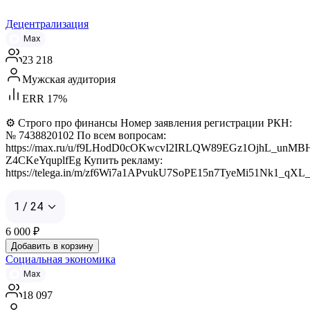
Децентрализация
Max
23 218
Мужская аудитория
ERR 17%
⚙️ Строго про финансы Номер заявления регистрации РКН:
№ 7438820102 По всем вопросам:
https://max.ru/u/f9LHodD0cOKwcvI2IRLQW89EGz1OjhL_unM
Z4CKeYquplfEg Купить рекламу:
https://telega.in/m/zf6Wi7a1APvukU7SoPE15n7TyeMi51Nk1_qXL
1 / 24
6 000
₽
Добавить в корзину
Социальная экономика
Max
18 097