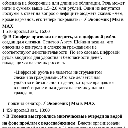
обменяна на бессрочные или длинные облигации. Речь может
идти о суммах выше 1,5–2,8 млн рублей. Один из депутатов
Госдумы в ответ на вопрос о дефиците бюджета сказал: «Чем,
кроме карманов, его теперь покрывать?» ⚡
Экономик
|
Мы в
MAX
1 516
просм.
3 авг., 16:00
😎
В Совфеде призвали не верить, что цифровой рубль
создан для слежки.
Сенатор Артем Шейкин заявил, что
опасения о контроле и слежке за гражданами не
соответствуют действительности. По его словам, цифровой
рубль вводится для удобства и безопасности денег,
находящихся на счетах россиян.
«Цифровой рубль не является инструментом
слежки за гражданами. Это всё делается для
удобства и безопасности денег, которые вращаются
в нашей стране и находятся на счетах у наших
граждан»,
— пояснил сенатор. ⚡
Экономик
|
Мы в MAX
1 459
просм.
3 авг., 13:00
⚡️
В Тюмени выстроились многочасовые очереди за водой
на фоне проблем с водоснабжением.
Власти организовали