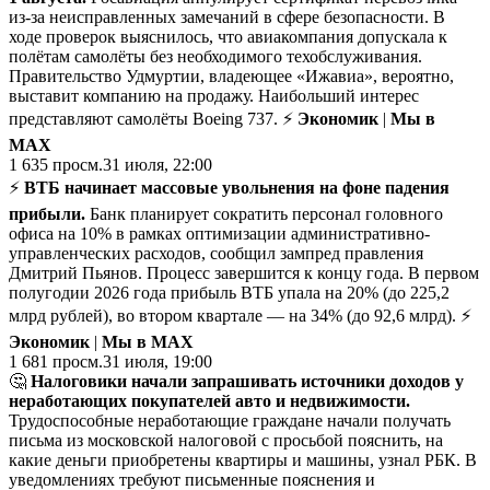
из-за неисправленных замечаний в сфере безопасности. В
ходе проверок выяснилось, что авиакомпания допускала к
полётам самолёты без необходимого техобслуживания.
Правительство Удмуртии, владеющее «Ижавиа», вероятно,
выставит компанию на продажу. Наибольший интерес
представляют самолёты Boeing 737. ⚡
Экономик
|
Мы в
MAX
1 635
просм.
31 июля, 22:00
⚡️
ВТБ начинает массовые увольнения на фоне падения
прибыли.
Банк планирует сократить персонал головного
офиса на 10% в рамках оптимизации административно-
управленческих расходов, сообщил зампред правления
Дмитрий Пьянов. Процесс завершится к концу года. В первом
полугодии 2026 года прибыль ВТБ упала на 20% (до 225,2
млрд рублей), во втором квартале — на 34% (до 92,6 млрд). ⚡
Экономик
|
Мы в MAX
1 681
просм.
31 июля, 19:00
🤔
Налоговики начали запрашивать источники доходов у
неработающих покупателей авто и недвижимости.
Трудоспособные неработающие граждане начали получать
письма из московской налоговой с просьбой пояснить, на
какие деньги приобретены квартиры и машины, узнал РБК. В
уведомлениях требуют письменные пояснения и