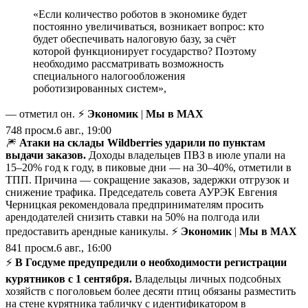
«Если количество роботов в экономике будет
постоянно увеличиваться, возникает вопрос: кто
будет обеспечивать налоговую базу, за счёт
которой функционирует государство? Поэтому
необходимо рассматривать возможность
специального налогообложения
роботизированных систем»,
— отметил он. ⚡
Экономик
|
Мы в MAX
748
просм.
6 авг., 19:00
🎆
Атаки на склады Wildberries ударили по пунктам
выдачи заказов.
Доходы владельцев ПВЗ в июле упали на
15–20% год к году, в пиковые дни — на 30–40%, отметили в
ТПП. Причина — сокращение заказов, задержки отгрузок и
снижение трафика. Председатель совета АУРЭК Евгения
Черницкая рекомендовала предпринимателям просить
арендодателей снизить ставки на 50% на полгода или
предоставить арендные каникулы. ⚡
Экономик
|
Мы в MAX
841
просм.
6 авг., 16:00
⚡️
В Госдуме предупредили о необходимости регистрации
курятников с 1 сентября.
Владельцы личных подсобных
хозяйств с поголовьем более десяти птиц обязаны разместить
на стене курятника табличку с идентификатором в