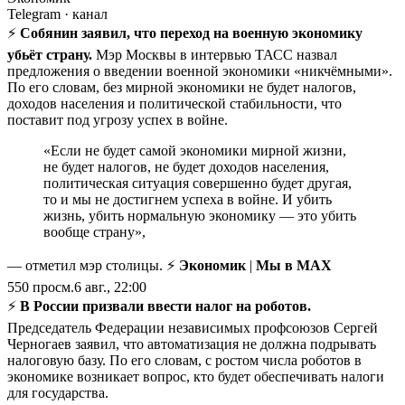
Telegram
· канал
⚡️
Собянин заявил, что переход на военную экономику
убьёт страну.
Мэр Москвы в интервью ТАСС назвал
предложения о введении военной экономики «никчёмными».
По его словам, без мирной экономики не будет налогов,
доходов населения и политической стабильности, что
поставит под угрозу успех в войне.
«Если не будет самой экономики мирной жизни,
не будет налогов, не будет доходов населения,
политическая ситуация совершенно будет другая,
то и мы не достигнем успеха в войне. И убить
жизнь, убить нормальную экономику — это убить
вообще страну»,
— отметил мэр столицы. ⚡
Экономик
|
Мы в MAX
550
просм.
6 авг., 22:00
⚡️
В России призвали ввести налог на роботов.
Председатель Федерации независимых профсоюзов Сергей
Черногаев заявил, что автоматизация не должна подрывать
налоговую базу. По его словам, с ростом числа роботов в
экономике возникает вопрос, кто будет обеспечивать налоги
для государства.