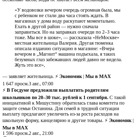
«У водовозки вечером очередь огромная была, мы
с ребенком не стали два часа стоять ждать. В
магазинах у дома воду раскупают моментально.
Ехать в другой район — нужно сначала
заправиться. Но на заправках очереди по 2–3 часа
тоже. Мы все в шоке», — рассказала «НеМоскве»
местная жительница Валерия. Другая тюменка
описала изданию ситуацию в магазине: «Вчера
вечером в „Магнит“ машина подъехала, я таких
безумных глаз забежавших людей давно не видела.
Жуть это все»,
— заявляет жительница. ⚡
Экономик
|
Мы в MAX
1 647
просм.
3 авг., 07:00
⚡️
В Госдуме предложили выплатить родителям
школьников по 20–30 тыс. рублей к 1 сентября.
С такой
инициативой к Мишустину обратилась глава комитета по
защите семьи Останина. Для семей в трудной ситуации
выплату предлагают увеличить из-за роста расходов на
школьную форму, канцелярию и другие товары. ⚡
Экономик
|
Мы в MAX
1 596
просм.
2 авг., 21:00