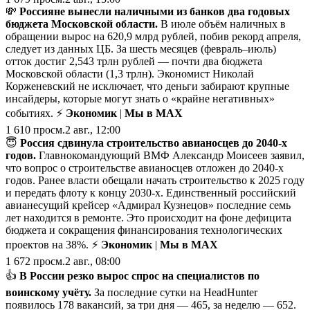
💸
Россияне вынесли наличными из банков два годовых
бюджета Московской области.
В июле объём наличных в
обращении вырос на 620,9 млрд рублей, побив рекорд апреля,
следует из данных ЦБ. За шесть месяцев (февраль–июль)
отток достиг 2,543 трлн рублей — почти два бюджета
Московской области (1,3 трлн). Экономист Николай
Корженевский не исключает, что деньги забирают крупные
инсайдеры, которые могут знать о «крайне негативных»
событиях. ⚡
Экономик
|
Мы в MAX
1 610
просм.
2 авг., 12:00
😇
Россия сдвинула строительство авианосцев до 2040-х
годов.
Главнокомандующий ВМФ Александр Моисеев заявил,
что вопрос о строительстве авианосцев отложен до 2040-х
годов. Ранее власти обещали начать строительство к 2025 году
и передать флоту к концу 2030-х. Единственный российский
авианесущий крейсер «Адмирал Кузнецов» последние семь
лет находится в ремонте. Это происходит на фоне дефицита
бюджета и сокращения финансирования технологических
проектов на 38%. ⚡
Экономик
|
Мы в MAX
1 672
просм.
2 авг., 08:00
👍
В России резко вырос спрос на специалистов по
воинскому учёту.
За последние сутки на HeadHunter
появилось 178 вакансий, за три дня — 465, за неделю — 652.