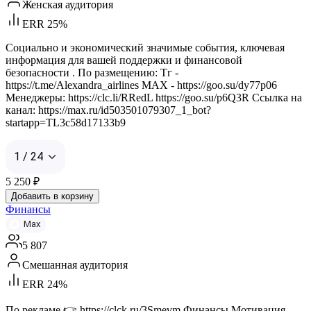
Женская аудитория
ERR 25%
Социально и экономический значимые события, ключевая
информация для вашей поддержки и финансовой
безопасности . По размещению: Тг -
https://t.me/Alexandra_airlines МАХ - https://goo.su/dy77p06
Менеджеры: https://clc.li/RRedL https://goo.su/p6Q3R Ссылка на
канал: https://max.ru/id503501079307_1_bot?
startapp=TL3c58d17133b9
1 / 24
5 250
₽
Добавить в корзину
Финансы
Max
5 807
Смешанная аудитория
ERR 24%
По рекламе 👉 https://clck.ru/3Smevm Финансы Мотивация