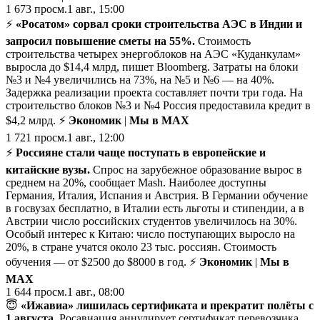
1 673
просм.
1 авг., 15:00
⚡️
«Росатом» сорвал сроки строительства АЭС в Индии и
запросил повышение сметы на 55%.
Стоимость
строительства четырех энергоблоков на АЭС «Куданкулам»
выросла до $14,4 млрд, пишет Bloomberg. Затраты на блоки
№3 и №4 увеличились на 73%, на №5 и №6 — на 40%.
Задержка реализации проекта составляет почти три года. На
строительство блоков №3 и №4 Россия предоставила кредит в
$4,2 млрд. ⚡
Экономик
|
Мы в MAX
1 721
просм.
1 авг., 12:00
⚡️
Россияне стали чаще поступать в европейские и
китайские вузы.
Спрос на зарубежное образование вырос в
среднем на 20%, сообщает Mash. Наиболее доступны
Германия, Италия, Испания и Австрия. В Германии обучение
в госвузах бесплатно, в Италии есть льготы и стипендии, а в
Австрии число российских студентов увеличилось на 30%.
Особый интерес к Китаю: число поступающих выросло на
20%, в стране учатся около 23 тыс. россиян. Стоимость
обучения — от $2500 до $8000 в год. ⚡
Экономик
|
Мы в
MAX
1 644
просм.
1 авг., 08:00
😇
«Ижавиа» лишилась сертификата и прекратит полёты с
1 августа.
Росавиация аннулирует сертификат перевозчика