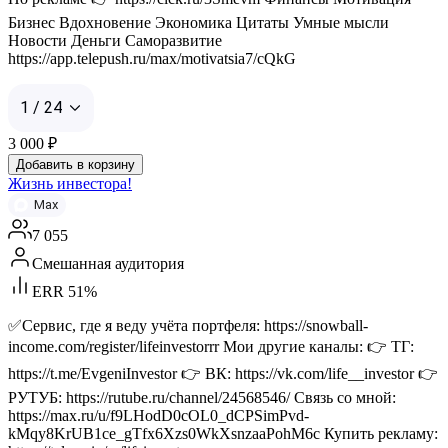
Бизнес Вдохновение Экономика Цитаты Умные мысли
Новости Деньги Саморазвитие
https://app.telepush.ru/max/motivatsia7/cQkG
1 / 24
3 000
₽
Добавить в корзину
Жизнь инвестора!
Max
7 055
Смешанная аудитория
ERR 51%
✅Сервис, где я веду учёта портфеля: https://snowball-
income.com/register/lifeinvestorrr Мои другие каналы: 👉 ТГ:
https://t.me/EvgeniInvestor 👉 ВК: https://vk.com/life__investor 👉
РУТУБ: https://rutube.ru/channel/24568546/ Связь со мной:
https://max.ru/u/f9LHodD0cOL0_dCPSimPvd-
kMqy8KrUB1ce_gTfx6Xzs0WkXsnzaaPohM6c Купить рекламу: