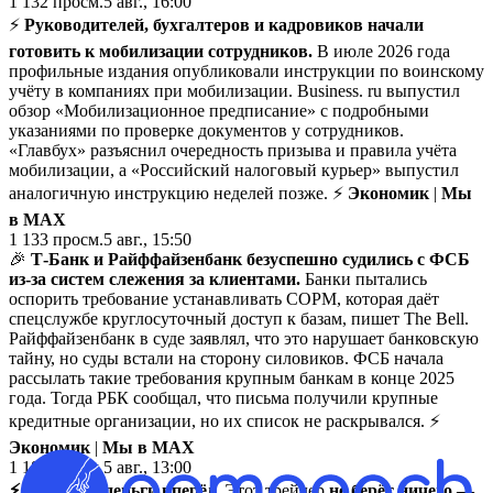
1 132
просм.
5 авг., 16:00
⚡️
Руководителей, бухгалтеров и кадровиков начали
готовить к мобилизации сотрудников.
В июле 2026 года
профильные издания опубликовали инструкции по воинскому
учёту в компаниях при мобилизации. Business. ru выпустил
обзор «Мобилизационное предписание» с подробными
указаниями по проверке документов у сотрудников.
«Главбух» разъяснил очередность призыва и правила учёта
мобилизации, а «Российский налоговый курьер» выпустил
аналогичную инструкцию неделей позже. ⚡
Экономик
|
Мы
в MAX
1 133
просм.
5 авг., 15:50
🎉
Т-Банк и Райффайзенбанк безуспешно судились с ФСБ
из-за систем слежения за клиентами.
Банки пытались
оспорить требование устанавливать СОРМ, которая даёт
спецслужбе круглосуточный доступ к базам, пишет The Bell.
Райффайзенбанк в суде заявлял, что это нарушает банковскую
тайну, но суды встали на сторону силовиков. ФСБ начала
рассылать такие требования крупным банкам в конце 2025
года. Тогда РБК сообщал, что письма получили крупные
кредитные организации, но их список не раскрывался. ⚡
Экономик
|
Мы в MAX
1 183
просм.
5 авг., 13:00
⚡️ Все берут деньги вперёд.
Этот трейдер
не берёт ничего —