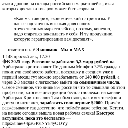
атаки дронов на склады российского маркетплейса, из-за
которых доставка товаров может быть сорвана.
«Как мы говорим, экономический патриотизм. У
нас сегодня очень высокая доля наших
отечественных маркетплейсов, поэтому, конечно,
надо стараться заказывать у себя. И ту продукцию,
которую гарантированно вам доставят»,
— отметил он. ⚡
Экономик
|
Мы в MAX
1 148
просм.
5 авг., 17:30
🔴
В 2025 году Россияне заработали 5,3 млрд рублей на
Арбитраже криптовалют По данным Минфин 32% граждан
покинули своё место работы, поскольку в среднем уже в
первый месяц тут можно зарабатывать от
140 000 рублей
, а
через 2-3 месяца с легкостью выйти на
семизначные числа.
Самое смешное, что лишь 8% россиян что-то слышали об этой
профессии, хотя все инструкции бесплатно лежат на канале
Арбитраж Криптовалют Там объясняют, как имея телефон и
доступ в интернет,
заработать свои первые $2000
. Причём
разжёвывают так доступно, что поймёт даже ребенок. Кстати,
на канале сегодня вышла новая рабочая связка!
Быстрее
вступайте, пока это бесплатно
—
https://t.me/+4paGPzlNY84yODYy