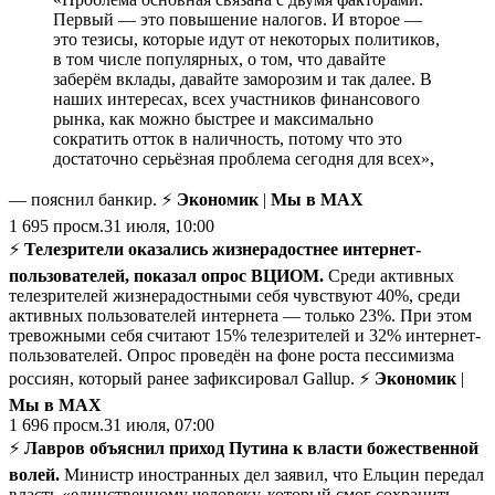
Первый — это повышение налогов. И второе —
это тезисы, которые идут от некоторых политиков,
в том числе популярных, о том, что давайте
заберём вклады, давайте заморозим и так далее. В
наших интересах, всех участников финансового
рынка, как можно быстрее и максимально
сократить отток в наличность, потому что это
достаточно серьёзная проблема сегодня для всех»,
— пояснил банкир. ⚡
Экономик
|
Мы в MAX
1 695
просм.
31 июля, 10:00
⚡️
Телезрители оказались жизнерадостнее интернет-
пользователей, показал опрос ВЦИОМ.
Среди активных
телезрителей жизнерадостными себя чувствуют 40%, среди
активных пользователей интернета — только 23%. При этом
тревожными себя считают 15% телезрителей и 32% интернет-
пользователей. Опрос проведён на фоне роста пессимизма
россиян, который ранее зафиксировал Gallup. ⚡
Экономик
|
Мы в MAX
1 696
просм.
31 июля, 07:00
⚡️
Лавров объяснил приход Путина к власти божественной
волей.
Министр иностранных дел заявил, что Ельцин передал
власть «единственному человеку, который смог сохранить