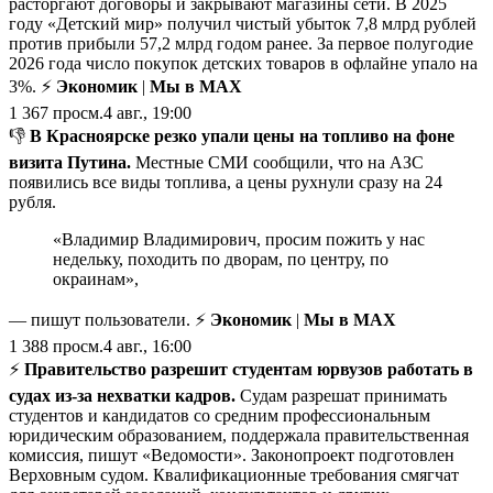
расторгают договоры и закрывают магазины сети. В 2025
году «Детский мир» получил чистый убыток 7,8 млрд рублей
против прибыли 57,2 млрд годом ранее. За первое полугодие
2026 года число покупок детских товаров в офлайне упало на
3%. ⚡
Экономик
|
Мы в MAX
1 367
просм.
4 авг., 19:00
👎
В Красноярске резко упали цены на топливо на фоне
визита Путина.
Местные СМИ сообщили, что на АЗС
появились все виды топлива, а цены рухнули сразу на 24
рубля.
«Владимир Владимирович, просим пожить у нас
недельку, походить по дворам, по центру, по
окраинам»,
— пишут пользователи. ⚡
Экономик
|
Мы в MAX
1 388
просм.
4 авг., 16:00
⚡️
Правительство разрешит студентам юрвузов работать в
судах из-за нехватки кадров.
Судам разрешат принимать
студентов и кандидатов со средним профессиональным
юридическим образованием, поддержала правительственная
комиссия, пишут «Ведомости». Законопроект подготовлен
Верховным судом. Квалификационные требования смягчат