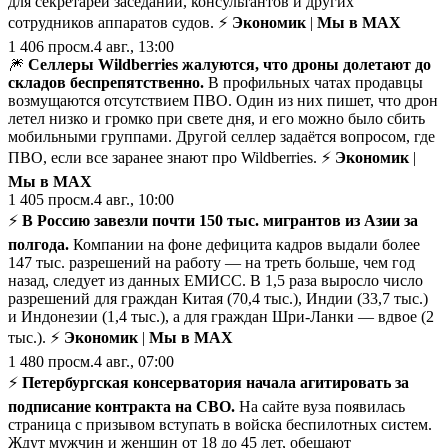
для секретарей заседаний, консультантов и других
сотрудников аппаратов судов. ⚡
Экономик
|
Мы в MAX
1 406
просм.
4 авг., 13:00
🎆
Селлеры Wildberries жалуются, что дроны долетают до
складов беспрепятственно.
В профильных чатах продавцы
возмущаются отсутствием ПВО. Один из них пишет, что дрон
летел низко и громко при свете дня, и его можно было сбить
мобильными группами. Другой селлер задаётся вопросом, где
ПВО, если все заранее знают про Wildberries. ⚡
Экономик
|
Мы в MAX
1 405
просм.
4 авг., 10:00
⚡️
В Россию завезли почти 150 тыс. мигрантов из Азии за
полгода.
Компании на фоне дефицита кадров выдали более
147 тыс. разрешений на работу — на треть больше, чем год
назад, следует из данных ЕМИСС. В 1,5 раза выросло число
разрешений для граждан Китая (70,4 тыс.), Индии (33,7 тыс.)
и Индонезии (1,4 тыс.), а для граждан Шри-Ланки — вдвое (2
тыс.). ⚡
Экономик
|
Мы в MAX
1 480
просм.
4 авг., 07:00
⚡️
Петербургская консерватория начала агитировать за
подписание контракта на СВО.
На сайте вуза появилась
страница с призывом вступать в войска беспилотных систем.
Ждут мужчин и женщин от 18 до 45 лет, обещают