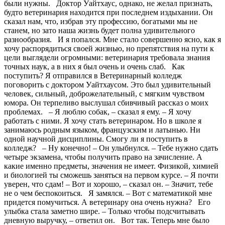
были нужны. Доктор Уайтхаус, однако, не желал признать,
будто ветеринария находится при последнем издыхании. Он
сказал нам, что, избрав эту профессию, богатыми мы не
станем, но зато наша жизнь будет полна удивительного
разнообразия. И я попался. Мне стало совершенно ясно, как я
хочу распорядиться своей жизнью, но препятствия на пути к
цели выглядели огромными: ветеринария требовала знания
точных наук, а в них я был очень и очень слаб. Как
поступить? Я отправился в Ветеринарный колледж
поговорить с доктором Уайтхаусом. Это был удивительный
человек, сильный, доброжелательный, с мягким чувством
юмора. Он терпеливо выслушал сбивчивый рассказ о моих
проблемах. – Я люблю собак, – сказал я ему. – Я хочу
работать с ними. Я хочу стать ветеринаром. Но в школе я
занимаюсь родным языком, французским и латынью. Ни
одной научной дисциплины. Смогу ли я поступить в
колледж? – Ну конечно! – Он улыбнулся. – Тебе нужно сдать
четыре экзамена, чтобы получить право на зачисление. А
какие именно предметы, значения не имеет. Физикой, химией
и биологией ты сможешь заняться на первом курсе. – Я почти
уверен, что сдам! – Вот и хорошо, – сказал он. – Значит, тебе
не о чем беспокоиться. Я замялся. – Вот с математикой мне
придется помучиться. А ветеринару она очень нужна? Его
улыбка стала заметно шире. – Только чтобы подсчитывать
дневную выручку, – ответил он. Вот так. Теперь мне было