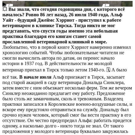
▶
💥
Вы знали, что сегодня годовщина дня, с которого всё
началось?
Ровно 86 лет назад, 26 июля 1940 года, Альф
Уайт - будущий Джеймс Хэрриот - приступил к работе
ветеринаром в клинике Тирска. Тогда никто не мог
представить, что спустя годы именно эта небольшая
практика благодаря его книгам станет самой
прославленной ветеринарной клиникой в мире.
Любопытно, что в первой книге Хэрриот намеренно изменил
хронологию событий. Чтобы любознательные читатели не
смогли вычислить автора по датам, он перенес начало
истории в 1937 год. В действительности же молодой
ветеринар приехал в Тирск только летом 1940-го. 🗓 А было
всё так.
В начале июля
Альф приезжает в Тирск, засыпает
под старой акацией в саду ветеринара Дональда Синклера,
затем вместе с ним объезжает несколько ферм. Тем же вечером
Синклер неожиданно предлагает ему работу. Предложение
было столь же заманчивым, сколь и тревожным. Владелец
практики записался в Королевские военно-воздушные силы, и
вскоре ему предстояло отправиться на службу. Дональду был
срочно нужен человек, который смог бы вести практику в его
отсутствие. Он честно предупредил Альфа: работать придется
одному, а насколько долго - никто тогда не знал. От такого
предложения у молодого ветеринара буквально закружилась