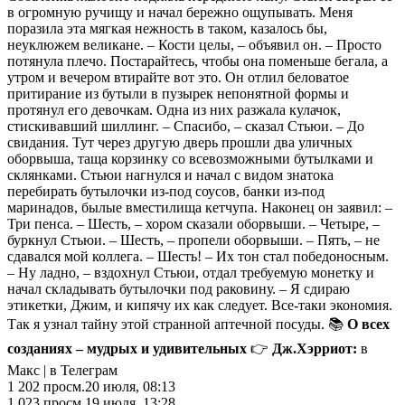
в огромную ручищу и начал бережно ощупывать. Меня
поразила эта мягкая нежность в таком, казалось бы,
неуклюжем великане. – Кости целы, – объявил он. – Просто
потянула плечо. Постарайтесь, чтобы она поменьше бегала, а
утром и вечером втирайте вот это. Он отлил беловатое
притирание из бутыли в пузырек непонятной формы и
протянул его девочкам. Одна из них разжала кулачок,
стискивавший шиллинг. – Спасибо, – сказал Стьюи. – До
свидания. Тут через другую дверь прошли два уличных
оборвыша, таща корзинку со всевозможными бутылками и
склянками. Стьюи нагнулся и начал с видом знатока
перебирать бутылочки из-под соусов, банки из-под
маринадов, былые вместилища кетчупа. Наконец он заявил: –
Три пенса. – Шесть, – хором сказали оборвыши. – Четыре, –
буркнул Стьюи. – Шесть, – пропели оборвыши. – Пять, – не
сдавался мой коллега. – Шесть! – Их тон стал победоносным.
– Ну ладно, – вздохнул Стьюи, отдал требуемую монетку и
начал складывать бутылочки под раковину. – Я сдираю
этикетки, Джим, и кипячу их как следует. Все-таки экономия.
Так я узнал тайну этой странной аптечной посуды. 📚
О всех
созданиях – мудрых и удивительных
👉
Дж.Хэрриот:
в
Макс | в Телеграм
1 202
просм.
20 июля, 08:13
1 023
просм.
19 июля, 13:28