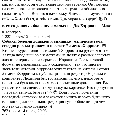
как ни странно, он чувствовал себя неуверенно. Он поерзал
на стуле, пока я не закончил вытирать руки, и обнажил свои
сильные зубы. – Вот что я вам скажу, Джемс, – вымучил он из
себя. – Хотел бы я, чтобы кто-нибудь украл мою дуру! 📚
О
всех созданиях - больших и малых
👉
Дж.Хэрриот:
в Макс |
в Телеграм
1 225
просм.
15 июля, 04:04
Собака, болезни лошадей и винишко - отличные темы
сегодня рассматриваем в проекте
#заметкиХэрриота
🤣
Кто не в курсе - одно из изданий Хэрриота на русском языке
33 года назад вышло с заметками на полях о разных аспектах
жизни ветеринаров и фермеров Йоркшира. Больше такой
формат не переиздавался, к сожалению - так что многие
любители историй Хэрриота этих текстов не читали. Готовя
#заметкиХэрриота к публикации, наш редактор Надежда и
копирайтер Людмила быстро выяснили, что к некоторым
понятиям буквально просятся современные дополнения. Вы
узнаете их по специальному знаку на карточке. Кто пропустил
- первый выпуск был тут >> 😎 Если после прочтения
последней карточки вам захочется выпить чего-то бузинного
или виноградного - наша редакция тут вообще ни при чем,
это так случайно совпало )))
762
просм.
14 июля, 20:03