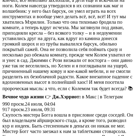
кончил, все невольно захлопали, а дети еще и вскочили на
ноги. Колем навсегда утвердился в их сознании как маг и
волшебник: у него был барсук, он умел играть на всех
инструментах и вообще умел делать всё, всё, всё! И тут мы
хватились Мэрилин. Только что она тихонько бродила по
комнате, а теперь вдруг исчезла. Мы заглянули под диван,
приподняли кресла – без всякого толку – и в недоумении
уставились друг на друга, как вдруг из камина донесся
громкий шорох и из трубы вывалился барсук, обильно
покрытый сажей. Она не позволила себя поймать сразу и
несколько раз обежала комнату, прежде чем Колем ухватил ее
и унес в сад. Джимми с Рози визжали от восторга – они давно
уже так не веселились, но Хелен и я поглядывали на ущерб,
причиненный нашему ковру и кое‑какой мебели, и не смогли
разделить их безоблачной радости. Какое внезапное падение с
вдохновенных высот в полнейший хаос! И меня посетила
пророческая мысль: а что, если с Колемом так будет всегда? 📚
Вечное чудо жизни
👉
Дж.Хэрриот:
в Макс | в Телеграм
990
просм.
24 июля, 04:04
917
просм.
23 июля, 09:31
Скупость мистера Богга вошла в присловие среди соседей. Он
был владельцем айрширского стада, а кроме того, разводил
кур и индеек. Быть стесненным в деньгах он никак не мог.
Мистер Богг часто заезжал к нам за таблетками стоварсола.