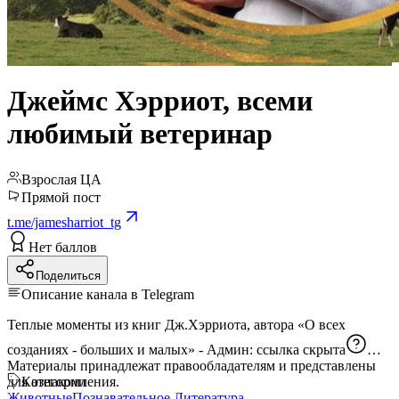
Джеймс Хэрриот, всеми
любимый ветеринар
Взрослая ЦА
Прямой пост
t.me/jamesharriot_tg
Нет баллов
Поделиться
Описание канала в Telegram
Теплые моменты из книг Дж.Хэрриота, автора «О всех
созданиях - больших и малых» - Админ:
ссылка скрыта
Материалы принадлежат правообладателям и представлены
для ознакомления.
Категории
Животные
Познавательное
Литература