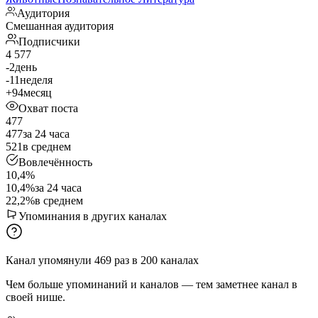
Аудитория
Смешанная аудитория
Подписчики
4 577
-2
день
-11
неделя
+94
месяц
Охват поста
477
477
за 24 часа
521
в среднем
Вовлечённость
10,4%
10,4%
за 24 часа
22,2%
в среднем
Упоминания в других каналах
Канал упомянули
469
раз
в
200
каналах
Чем больше упоминаний и каналов — тем заметнее канал в
своей нише.