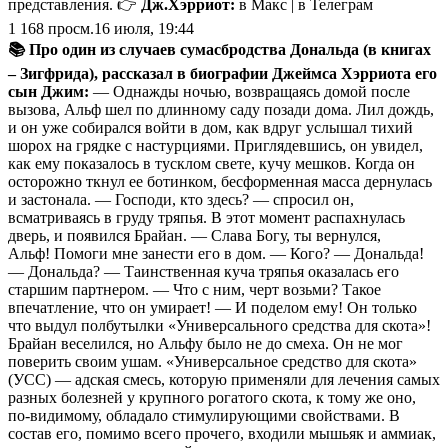
представления. 👉
Дж.Хэрриот:
в Макс | в Телеграм
1 168
просм.
16 июля, 19:44
📚 Про один из случаев сумасбродства Дональда (в книгах
– Зигфрида), рассказал в биографии Джеймса Хэрриота его
сын Джим:
— Однажды ночью, возвращаясь домой после
вызова, Альф шел по длинному саду позади дома. Лил дождь,
и он уже собирался войти в дом, как вдруг услышал тихий
шорох на грядке с настурциями. Приглядевшись, он увидел,
как ему показалось в тусклом свете, кучу мешков. Когда он
осторожно ткнул ее ботинком, бесформенная масса дернулась
и застонала. — Господи, кто здесь? — спросил он,
всматриваясь в груду тряпья. В этот момент распахнулась
дверь, и появился Брайан. — Слава Богу, ты вернулся,
Альф! Помоги мне занести его в дом. — Кого? — Дональда!
— Дональда? — Таинственная куча тряпья оказалась его
старшим партнером. — Что с ним, черт возьми? Такое
впечатление, что он умирает! — И поделом ему! Он только
что выдул полбутылки «Универсального средства для скота»!
Брайан веселился, но Альфу было не до смеха. Он не мог
поверить своим ушам. «Универсальное средство для скота»
(УСС) — адская смесь, которую применяли для лечения самых
разных болезней у крупного рогатого скота, к тому же оно,
по-видимому, обладало стимулирующими свойствами. В
состав его, помимо всего прочего, входили мышьяк и аммиак,