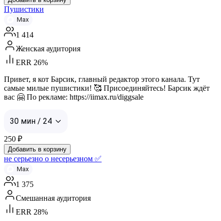
Пушистики
Max
1 414
Женская аудитория
ERR 26%
Привет, я кот Барсик, главный редактор этого канала. Тут
самые милые пушистики! 🥰 Присоединяйтесь! Барсик ждёт
вас 🤗 По рекламе: https://iimax.ru/diggsale
30 мин / 24
250
₽
Добавить в корзину
не серьезно о несерьезном ✅
Max
1 375
Смешанная аудитория
ERR 28%