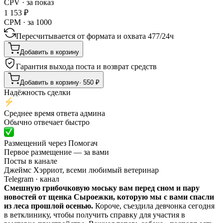
CPV · за показ
1 153
₽
CPM · за 1000
Пересчитывается от формата и охвата
477
/
24ч
Добавить в корзину
Гарантия выхода поста и возврат средств
Добавить в корзину
·
550
₽
Надёжность сделки
Среднее время ответа админа
Обычно отвечает быстро
Размещений через Помогач
Первое размещение — за вами
Посты в канале
Джеймс Хэрриот, всеми любимый ветеринар
Telegram
· канал
Смешную грибочковую моську вам перед сном и пару
новостей от щенка Сыроежки, которую мы с вами спасли
из леса прошлой осенью.
Короче, съездила девчонка сегодня
в ветклинику, чтобы получить справку для участия в