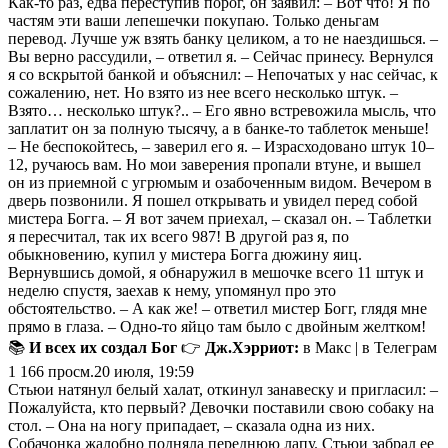
Как-то раз, едва переступив порог, он заявил: – Вот что! Я по
частям эти ваши лепешечки покупаю. Только деньгам
перевод. Лучше уж взять банку целиком, а то не наездишься. –
Вы верно рассудили, – ответил я. – Сейчас принесу. Вернулся
я со вскрытой банкой и объяснил: – Непочатых у нас сейчас, к
сожалению, нет. Но взято из нее всего несколько штук. –
Взято… несколько штук?.. – Его явно встревожила мысль, что
заплатит он за полную тысячу, а в банке-то таблеток меньше!
– Не беспокойтесь, – заверил его я. – Израсходовано штук 10–
12, ручаюсь вам. Но мои заверения пропали втуне, и вышел
он из приемной с угрюмым и озабоченным видом. Вечером в
дверь позвонили. Я пошел открывать и увидел перед собой
мистера Богга. – Я вот зачем приехал, – сказал он. – Таблетки
я пересчитал, так их всего 987! В другой раз я, по
обыкновению, купил у мистера Богга дюжину яиц.
Вернувшись домой, я обнаружил в мешочке всего 11 штук и
неделю спустя, заехав к нему, упомянул про это
обстоятельство. – А как же! – ответил мистер Богг, глядя мне
прямо в глаза. – Одно-то яйцо там было с двойным желтком!
📚
И всех их создал Бог
👉
Дж.Хэрриот:
в Макс | в Телеграм
1 166
просм.
20 июля, 19:59
Стьюи натянул белый халат, откинул занавеску и пригласил: –
Пожалуйста, кто первый? Девочки поставили свою собаку на
стол. – Она на ногу припадает, – сказала одна из них.
Собачонка жалобно подняла переднюю лапу. Стьюи забрал ее