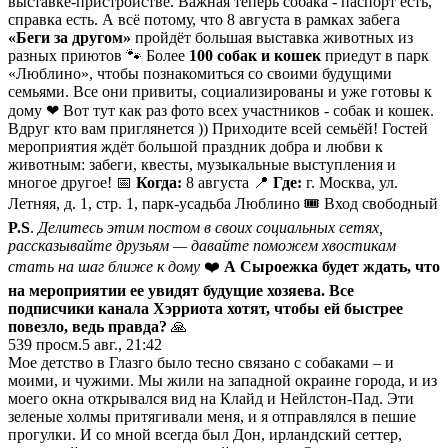
выставке-пристройстве. Важная теперь собака - паспорт есть,
справка есть. А всё потому, что 8 августа в рамках забега
«Беги за другом»
пройдёт большая выставка животных из
разных приютов 🐾 Более
100 собак и кошек
приедут в парк
«Люблино», чтобы познакомиться со своими будущими
семьями. Все они привиты, социализированы и уже готовы к
дому ❤ Вот тут как раз фото всех участников - собак и кошек.
Вдруг кто вам приглянется )) Приходите всей семьёй! Гостей
мероприятия ждёт большой праздник добра и любви к
животным: забеги, квесты, музыкальные выступления и
многое другое! 📅
Когда:
8 августа 📍
Где:
г. Москва, ул.
Летняя, д. 1, стр. 1, парк-усадьба Люблино 🎟 Вход свободный
P.S
.
Делитесь этим постом в своих социальных сетях,
рассказывайте друзьям — давайте поможем хвостикам
стать на шаг ближе к дому
❤️
А Сыроежка будет ждать, что
на мероприятии ее увидят будущие хозяева.
Все
подписчики канала Хэрриота хотят, чтобы ей быстрее
повезло, ведь правда?
🙏
539
просм.
5 авг., 21:42
Мое детство в Глазго было тесно связано с собаками – и
моими, и чужими. Мы жили на западной окраине города, и из
моего окна открывался вид на Клайд и Нейлстон-Пад. Эти
зеленые холмы притягивали меня, и я отправлялся в пешие
прогулки. И со мной всегда был Дон, ирландский сеттер,