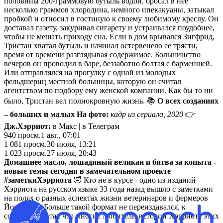
половины 200-граммовую бутыль водой, бросал в нее
несколько граммов хлородина, немного ипекакуаны, затыкал
пробкой и относил в гостиную к своему любимому креслу. Он
доставал газету, закуривал сигарету и устраивался поудобнее,
чтобы не мешать приходу сна. Если в дом врывался Зигфрид,
Тристан хватал бутыль и начинал остервенело ее трясти,
время от времени разглядывая содержимое. Большинство
вечеров он проводил в баре, беззаботно болтая с барменшей.
Или отправлялся на прогулку с одной из молодых
фельдшериц местной больницы, которую он считал
агентством по подбору ему женской компании. Как бы то ни
было, Тристан вел полнокровную жизнь. 📚
О всех созданиях
– больших и малых На фото:
кадр из сериала, 2020
👉
Дж.Хэрриот:
в Макс | в Телеграм
940
просм.
1 авг., 07:01
1 081
просм.
30 июля, 13:21
1 023
просм.
27 июля, 20:43
Домашнее масло, лошадиный великан и битва за копыта -
новые темы сегодня в замечательном проекте
#заметкиХэрриота
🤣 Кто не в курсе - одно из изданий
Хэрриота на русском языке 33 года назад вышло с заметками
на полях о разных аспектах жизни ветеринаров и фермеров
Йоркшира. Больше такой формат не переиздавался, к
сожалению - так что многие любители историй Хэрриота этих