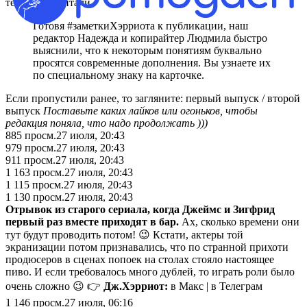
текстов не читали.
Готовя #заметкиХэрриота к публикации, наш
редактор Надежда и копирайтер Людмила быстро
выяснили, что к некоторым понятиям буквально
просятся современные дополнения. Вы узнаете их
по специальному знаку на карточке.
Если пропустили ранее, то загляните: первый выпуск / второй
выпуск
Поставьте каких лайков или огоньков, чтобы
редакция поняла, что надо продолжать )))
885
просм.
27 июля, 20:43
979
просм.
27 июля, 20:43
911
просм.
27 июля, 20:43
1 163
просм.
27 июля, 20:43
1 115
просм.
27 июля, 20:43
1 130
просм.
27 июля, 20:43
Отрывок из старого сериала, когда Джеймс и Зигфрид
первый раз вместе приходят в бар.
Ах, сколько времени они
тут будут проводить потом! 😉 Кстати, актеры той
экранизации потом признавались, что по странной прихоти
продюсеров в сценах попоек на столах стояло настоящее
пиво. И если требовалось много дублей, то играть роли было
очень сложно 😉 👉
Дж.Хэрриот:
в Макс | в Телеграм
1 146
просм.
27 июля, 06:16