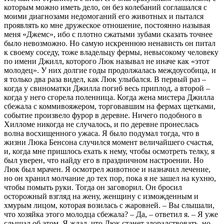
которым можно иметь дело, он без колебаний соглашался с
моими диагнозами недомоганий его животных и пытался
проявлять ко мне дружеское отношение, постоянно называя
меня «Джемс», ибо с плотно сжатыми зубами сказать точнее
было невозможно. Но самую искреннюю ненависть он питал
к своему соседу, тоже владельцу фермы, невысокому человеку
по имени Джилл, которого Люк называл не иначе как «этот
молодец». У них долгие годы продолжалась междоусобица, и
я только два раза видел, как Люк улыбался. В первый раз –
когда у свиноматки Джилла погиб весь приплод, а второй –
когда у него сгорела поленница. Когда жена мистера Джилла
сбежала с коммивояжером, торговавшим на фермах щетками,
событие произвело фурор в деревне. Ничего подобного в
Хилломе никогда не случалось, и по деревне пронеслась
волна восхищенного ужаса. Я было подумал тогда, что в
жизни Люка Бенсона случился момент величайшего счастья,
и, когда мне пришлось ехать к нему, чтобы осмотреть телку, я
был уверен, что найду его в праздничном настроении. Но
Люк был мрачен. Я осмотрел животное и назначил лечение,
но он хранил молчание до тех пор, пока я не зашел на кухню,
чтобы помыть руки. Тогда он заговорил. Он бросил
осторожный взгляд на жену, женщину с изможденным и
хмурым лицом, которая возилась с жаровней. – Вы слышали,
что хозяйка этого молодца сбежала? – Да, – ответил я. – Я уже
слышал об этом. Я ждал, что Люк станет злорадствовать, но,