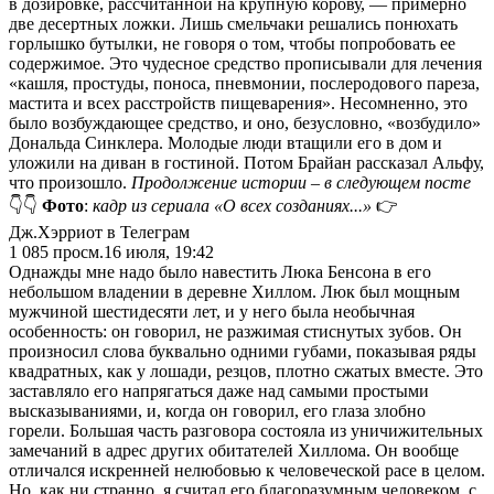
в дозировке, рассчитанной на крупную корову, — примерно
две десертных ложки. Лишь смельчаки решались понюхать
горлышко бутылки, не говоря о том, чтобы попробовать ее
содержимое. Это чудесное средство прописывали для лечения
«кашля, простуды, поноса, пневмонии, послеродового пареза,
мастита и всех расстройств пищеварения». Несомненно, это
было возбуждающее средство, и оно, безусловно, «возбудило»
Дональда Синклера. Молодые люди втащили его в дом и
уложили на диван в гостиной. Потом Брайан рассказал Альфу,
что произошло.
Продолжение истории – в следующем посте
👇👇
Фото
:
кадр из сериала «О всех созданиях...»
👉
Дж.Хэрриот в Телеграм
1 085
просм.
16 июля, 19:42
Однажды мне надо было навестить Люка Бенсона в его
небольшом владении в деревне Хиллом. Люк был мощным
мужчиной шестидесяти лет, и у него была необычная
особенность: он говорил, не разжимая стиснутых зубов. Он
произносил слова буквально одними губами, показывая ряды
квадратных, как у лошади, резцов, плотно сжатых вместе. Это
заставляло его напрягаться даже над самыми простыми
высказываниями, и, когда он говорил, его глаза злобно
горели. Большая часть разговора состояла из уничижительных
замечаний в адрес других обитателей Хиллома. Он вообще
отличался искренней нелюбовью к человеческой расе в целом.
Но, как ни странно, я считал его благоразумным человеком, с