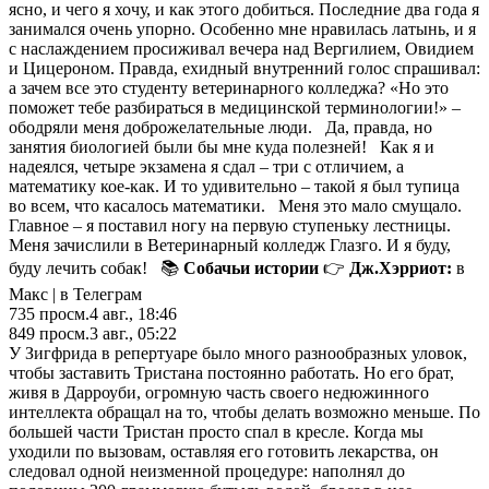
ясно, и чего я хочу, и как этого добиться. Последние два года я
занимался очень упорно. Особенно мне нравилась латынь, и я
с наслаждением просиживал вечера над Вергилием, Овидием
и Цицероном. Правда, ехидный внутренний голос спрашивал:
а зачем все это студенту ветеринарного колледжа? «Но это
поможет тебе разбираться в медицинской терминологии!» –
ободряли меня доброжелательные люди. Да, правда, но
занятия биологией были бы мне куда полезней! Как я и
надеялся, четыре экзамена я сдал – три с отличием, а
математику кое-как. И то удивительно – такой я был тупица
во всем, что касалось математики. Меня это мало смущало.
Главное – я поставил ногу на первую ступеньку лестницы.
Меня зачислили в Ветеринарный колледж Глазго. И я буду,
буду лечить собак! 📚
Собачьи истории
👉
Дж.Хэрриот:
в
Макс | в Телеграм
735
просм.
4 авг., 18:46
849
просм.
3 авг., 05:22
У Зигфрида в репертуаре было много разнообразных уловок,
чтобы заставить Тристана постоянно работать. Но его брат,
живя в Дарроуби, огромную часть своего недюжинного
интеллекта обращал на то, чтобы делать возможно меньше. По
большей части Тристан просто спал в кресле. Когда мы
уходили по вызовам, оставляя его готовить лекарства, он
следовал одной неизменной процедуре: наполнял до