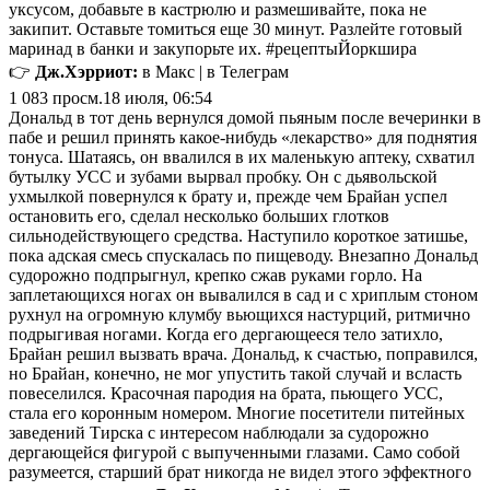
уксусом, добавьте в кастрюлю и размешивайте, пока не
закипит. Оставьте томиться еще 30 минут. Разлейте готовый
маринад в банки и закупорьте их. #рецептыЙоркшира
👉
Дж.Хэрриот:
в Макс | в Телеграм
1 083
просм.
18 июля, 06:54
Дональд в тот день вернулся домой пьяным после вечеринки в
пабе и решил принять какое-нибудь «лекарство» для поднятия
тонуса. Шатаясь, он ввалился в их маленькую аптеку, схватил
бутылку УСС и зубами вырвал пробку. Он с дьявольской
ухмылкой повернулся к брату и, прежде чем Брайан успел
остановить его, сделал несколько больших глотков
сильнодействующего средства. Наступило короткое затишье,
пока адская смесь спускалась по пищеводу. Внезапно Дональд
судорожно подпрыгнул, крепко сжав руками горло. На
заплетающихся ногах он вывалился в сад и с хриплым стоном
рухнул на огромную клумбу вьющихся настурций, ритмично
подрыгивая ногами. Когда его дергающееся тело затихло,
Брайан решил вызвать врача. Дональд, к счастью, поправился,
но Брайан, конечно, не мог упустить такой случай и всласть
повеселился. Красочная пародия на брата, пьющего УСС,
стала его коронным номером. Многие посетители питейных
заведений Тирска с интересом наблюдали за судорожно
дергающейся фигурой с выпученными глазами. Само собой
разумеется, старший брат никогда не видел этого эффектного