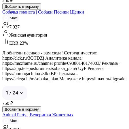
250
₽
Добавить в корзину
Собачья планета | Собаки Пёсики Щенки
Max
7 937
Женская аудитория
ERR 23%
Любители пёсиков - вам сюда! Сотрудничество:
https://clck.ru/3QTDZj Аналитика канала:
https://maxframe.ru/channel-profile/69380140174003/ Реклама -
https://app.telepush.ru/max/sobaka_plan/cUyF Реклама —
https://pomogach.io/c/8fkkBPr Реклама -
https://telega.in/m/sobaka_plan Менеджер: https://iimax.ru/diggsale
1 / 24
750
₽
Добавить в корзину
Animal Party | Вечеринка Животных
Max