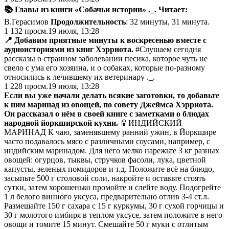
📚 Главы из книги «Собачьи истории» ._. Читает:
В.Герасимов
Продолжительность
: 32 минуты, 31 минута.
1 132
просм.
19 июля, 13:28
📍 Добавим приятные минуты к воскресенью вместе с
аудиоисториями из книг Хэрриота.
#Слушаем сегодня
рассказы о странном заболевании песика, которое чуть не
свело с ума его хозяина, и о собаках, которые по-разному
относились к лечившему их ветеринару ._.
1 228
просм.
19 июля, 13:28
Если вы уже начали делать всякие заготовки, то добавьте
к ним маринад из овощей, по совету Джеймса Хэрриота.
Он рассказал о нём в своей книге с заметками о блюдах
народной йоркширской кухни.
🥫ИHДИЙСКИЙ
МАРИHАД К чаю, заменявшему ранний ужин, в Йоркшире
часто подавалось мясо с различными соусами, например, с
индийским маринадом. Для него мелко нарежьте 3 кг разных
овощей: огурцов, тыквы, стручков фасоли, лука, цветной
капусты, зеленых помидоров и т.д. Положите всё на блюдо,
засыпьте 500 г столовой соли, накройте и оставьте стоять
сутки, затем хорошенько промойте и слейте воду. Подогрейте
1 л белого винного уксуса, предварительно отлив 3-4 ст.л.
Размешайте 150 г сахара с 15 г куркумы, 30 г сухой горчицы и
30 г молотого имбиря в теплом уксусе, затем положите в него
овощи и томите 15 минут. Смешайте 50 г муки с отлитым