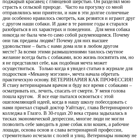
поджарый красавец с глянцевой шерстью. Он разделял мою
страсть к сельской природе. Часто на прогулку со мной
отправлялись мои приятели, и нам в эти долгие солнечные
дни особенно нравилось смотреть, как резвятся и играют друг
с другом наши собаки. И даже в те ранние годы я старался
разобраться в их характерах и поведении. Для меня собака
никогда не была чем-то само собой разумеющимся. Почему
они так преданы людям? Почему для них высшее
удовольствие – быть с нами дома или в любом другом
месте? За всеми этими размышлениями таилось смутное
желание всегда быть с собаками, всю жизнь посвятить им, но
я не представлял себе, как подобная мечта может
осуществиться. Только когда я увидел статью в журнале для
подростков «Меканоу мэгэзин», мечта начала обретать
практическую основу. ВЕТЕРИНАРИЯ КАК ПРОФЕССИЯ!
Я стану ветеринарным врачом и буду все время с собаками –
осматривать их, лечить, спасать от смерти. У меня голова
пошла кругом. Я все еще пытался освоиться с этой
ошеломляющей идеей, когда в нашу школу побеседовать с
нами приехал старый доктор Уайтхаус, глава Ветеринарного
колледжа в Глазго. В 30-годах 20 века страна задыхалась в
тисках экономической депрессии, многие люди не могли
позволить себе заводить в доме собак или кошек, а рабочие
лошади, основа основ и слава ветеринарной профессии,
стремительно исчезали с полей и улиц. Ветеринары никому не