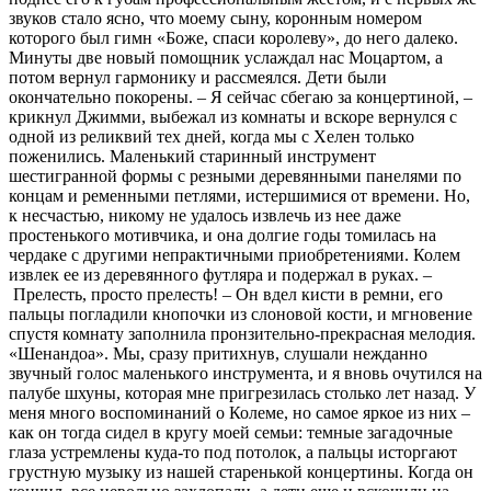
звуков стало ясно, что моему сыну, коронным номером
которого был гимн «Боже, спаси королеву», до него далеко.
Минуты две новый помощник услаждал нас Моцартом, а
потом вернул гармонику и рассмеялся. Дети были
окончательно покорены. – Я сейчас сбегаю за концертиной, –
крикнул Джимми, выбежал из комнаты и вскоре вернулся с
одной из реликвий тех дней, когда мы с Хелен только
поженились. Маленький старинный инструмент
шестигранной формы с резными деревянными панелями по
концам и ременными петлями, истершимися от времени. Но,
к несчастью, никому не удалось извлечь из нее даже
простенького мотивчика, и она долгие годы томилась на
чердаке с другими непрактичными приобретениями. Колем
извлек ее из деревянного футляра и подержал в руках. –
Прелесть, просто прелесть! – Он вдел кисти в ремни, его
пальцы погладили кнопочки из слоновой кости, и мгновение
спустя комнату заполнила пронзительно‑прекрасная мелодия.
«Шенандоа». Мы, сразу притихнув, слушали нежданно
звучный голос маленького инструмента, и я вновь очутился на
палубе шхуны, которая мне пригрезилась столько лет назад. У
меня много воспоминаний о Колеме, но самое яркое из них –
как он тогда сидел в кругу моей семьи: темные загадочные
глаза устремлены куда‑то под потолок, а пальцы исторгают
грустную музыку из нашей старенькой концертины. Когда он