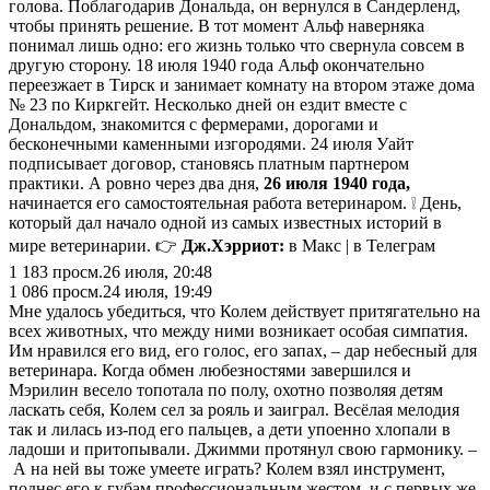
голова. Поблагодарив Дональда, он вернулся в Сандерленд,
чтобы принять решение. В тот момент Альф наверняка
понимал лишь одно: его жизнь только что свернула совсем в
другую сторону. 18 июля 1940 года Альф окончательно
переезжает в Тирск и занимает комнату на втором этаже дома
№ 23 по Киркгейт. Несколько дней он ездит вместе с
Дональдом, знакомится с фермерами, дорогами и
бесконечными каменными изгородями. 24 июля Уайт
подписывает договор, становясь платным партнером
практики. А ровно через два дня,
26 июля 1940 года,
начинается его самостоятельная работа ветеринаром. ❕ День,
который дал начало одной из самых известных историй в
мире ветеринарии. 👉
Дж.Хэрриот:
в Макс | в Телеграм
1 183
просм.
26 июля, 20:48
1 086
просм.
24 июля, 19:49
Мне удалось убедиться, что Колем действует притягательно на
всех животных, что между ними возникает особая симпатия.
Им нравился его вид, его голос, его запах, – дар небесный для
ветеринара. Когда обмен любезностями завершился и
Мэрилин весело топотала по полу, охотно позволяя детям
ласкать себя, Колем сел за рояль и заиграл. Весёлая мелодия
так и лилась из‑под его пальцев, а дети упоенно хлопали в
ладоши и притопывали. Джимми протянул свою гармонику. –
А на ней вы тоже умеете играть? Колем взял инструмент,
поднес его к губам профессиональным жестом, и с первых же