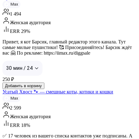
Max
1 494
Женская аудитория
ERR 29%
Привет, я кот Барсик, главный редактор этого канала. Тут
самые милые пушистики! 🥰 Присоединяйтесь! Барсик ждёт
вас 🤗 По рекламе: https://iimax.ru/diggsale
30 мин / 24
250
₽
Добавить в корзину
Усатый Хвост 🐾 — смешные коты, котики и кошки
Max
2 599
Женская аудитория
ERR 18%
✅ 17 человек из вашего списка контактов уже подписаны. А