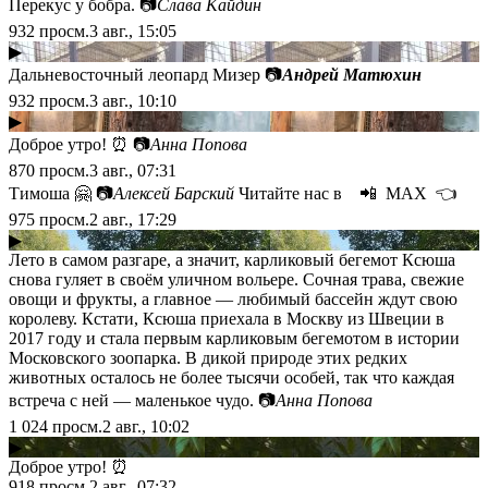
Перекус у бобра. 📷
Слава Кайдин
932
просм.
3 авг., 15:05
▶
Дальневосточный леопард Мизер 📷
Андрей Матюхин
932
просм.
3 авг., 10:10
▶
Доброе утро! ⏰ 📷
Анна Попова
870
просм.
3 авг., 07:31
Тимоша 🤗 📷
Алексей Барский
Читайте нас в 📲 МАХ 👈
975
просм.
2 авг., 17:29
▶
Лето в самом разгаре, а значит, карликовый бегемот Ксюша
снова гуляет в своём уличном вольере. Сочная трава, свежие
овощи и фрукты, а главное — любимый бассейн ждут свою
королеву. Кстати, Ксюша приехала в Москву из Швеции в
2017 году и стала первым карликовым бегемотом в истории
Московского зоопарка. В дикой природе этих редких
животных осталось не более тысячи особей, так что каждая
встреча с ней — маленькое чудо. 📷
Анна Попова
1 024
просм.
2 авг., 10:02
▶
Доброе утро! ⏰
918
просм.
2 авг., 07:32