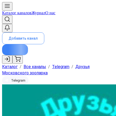
Каталог каналов
Журнал
О нас
Добавить канал
Каталог
/
Все каналы
/
Telegram
/
Друзья
Московского зоопарка
Telegram