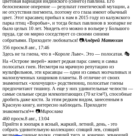
цветовая вариация индийского (синего) павлина. Его
белоснежное оперение — результат генетической мутации, а
не отсутствия пигмента, поэтому его глаза имеют обычный
цвет. Этот красавец прибыл к нам в 2015 году из калужского
парка птиц «Воробьи», и тогда белых павлинов в зоопарке не
было целых 10 лет. Увидеть его можно в вольере у Большого
пруда, где он мирно соседствует со своими синими
собратьями. Приходите любоваться! 📷
Андрей Матюхин
356
просм.
8 авг., 17:46
Здесь не та гиена, что в «Короле Льве». Это — полосатая. 🎭
На «Острове зверей» живет редкая пара: самец и самка
полосатых гиен. Несмотря на мрачную репутацию из
мультфильмов, эти красавцы — одни из самых молчаливых и
малоизученных хищников планеты. В отличие от своих
знаменитых «хохочущих» родственниц, полосатые гиены
предпочитают тишину. А еще у них удивительные челюсти —
самые сильные среди млекопитающих (70 кг/см²!), способные
дробить даже кости. За этим редким видом, занесенным в
Красную книгу, интересно наблюдать. Приходите
знакомиться!👀 📷
Мирослава
460
просм.
8 авг., 13:04
Прийти в зоопарк в ясный, жаркий, летний, день, - это
собрать удивительную коллекцию: спящий лев, спящий
медведь, сонные волки, спящий тигр, и, конечно, зевающий