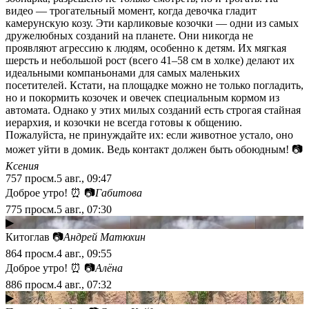
видео — трогательный момент, когда девочка гладит
камерунскую козу. Эти карликовые козочки — одни из самых
дружелюбных созданий на планете. Они никогда не
проявляют агрессию к людям, особенно к детям. Их мягкая
шерсть и небольшой рост (всего 41–58 см в холке) делают их
идеальными компаньонами для самых маленьких
посетителей. Кстати, на площадке можно не только погладить,
но и покормить козочек и овечек специальным кормом из
автомата. Однако у этих милых созданий есть строгая стайная
иерархия, и козочки не всегда готовы к общению.
Пожалуйста, не принуждайте их: если животное устало, оно
может уйти в домик. Ведь контакт должен быть обоюдным! 📷
Ксения
757
просм.
5 авг., 09:47
Доброе утро! ⏰ 📷
Габитова
775
просм.
5 авг., 07:30
▶
Китоглав 📷
Андрей Матюхин
864
просм.
4 авг., 09:55
Доброе утро! ⏰ 📷
Алёна
886
просм.
4 авг., 07:32
▶