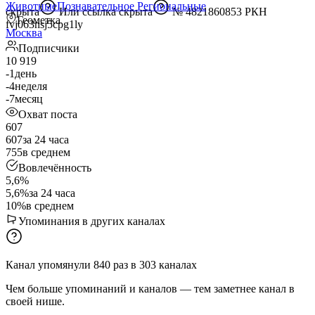
Животные
Познавательное
Региональные
скрыта
Или
ссылка скрыта
№ 4821860853 РКН
Геометка
fvj063nsj5cpg1ly
Москва
Подписчики
10 919
-1
день
-4
неделя
-7
месяц
Охват поста
607
607
за 24 часа
755
в среднем
Вовлечённость
5,6%
5,6%
за 24 часа
10%
в среднем
Упоминания в других каналах
Канал упомянули
840
раз
в
303
каналах
Чем больше упоминаний и каналов — тем заметнее канал в
своей нише.