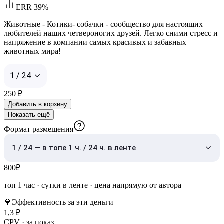
ERR 39%
Животные - Котики- собачки - сообщество для настоящих
любителей наших четвероногих друзей. Легко сними стресс и
напряжение в компании самых красивых и забавных
животных мира!
1 / 24
250
₽
Добавить в корзину
Показать ещё
Формат размещения
1 / 24 — в топе 1 ч. / 24 ч. в ленте
800
₽
топ 1 час
·
сутки в ленте
· цена напрямую от автора
💎
Эффективность за эти деньги
1,3
₽
CPV · за показ