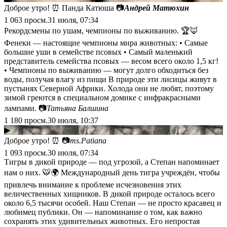
Доброе утро! ⏰ Панда Катюша 📷
Андрей Матюхин
1 063
просм.
31 июля, 07:34
Рекордсмены по ушам, чемпионы по выживанию. 🏆🦊
Фенеки — настоящие чемпионы мира животных: • Самые
большие уши в семействе псовых • Самый маленький
представитель семейства псовых — весом всего около 1,5 кг!
• Чемпионы по выживанию — могут долго обходиться без
воды, получая влагу из пищи В природе эти лисицы живут в
пустынях Северной Африки. Холода они не любят, поэтому
зимой греются в специальном домике с инфракрасными
лампами. 📷
Татьяна Балшина
1 180
просм.
30 июля, 10:37
▶
Доброе утро! ⏰ 📷
ms.Patiana
1 093
просм.
30 июля, 07:34
Тигры в дикой природе — под угрозой, а Степан напоминает
нам о них. 🐯🌍 Международный день тигра учреждён, чтобы
привлечь внимание к проблеме исчезновения этих
величественных хищников. В дикой природе осталось всего
около 6,5 тысячи особей. Наш Степан — не просто красавец и
любимец публики. Он — напоминание о том, как важно
сохранять этих удивительных животных. Его непростая