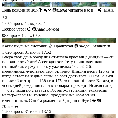
▶
День рождения Жуи🐼🎂🎉 📷
Елена
Читайте нас в 📲 МАХ
👈
1 075
просм.
1 авг., 08:41
Доброе утро! ⏰ 📷
Анна Быкова
988
просм.
1 авг., 07:34
▶
Какие вкусные листочки 👍 Орангутан 📷
Андрей Матюхин
1 026
просм.
31 июля, 17:52
Вчера свой день рождения отметила красавица Диндин — ей
исполнилось 9 лет! А сегодня эстафету принимает наш
главный самец Жуи — ему уже целых 10 лет! Оба
именинника чувствуют себя отлично. Диндин весит 125 кг (а
когда встаёт на задние лапы, её рост достигает 160 см), а Жуи
и вовсе богатырь — 138 кг и 175 см в полный рост. Кстати, в
честь дней рождения панд в зоопарке проходит Неделя панд
— с 25 июля по 2 августа. Гостей ждут лекции, экскурсии,
мастер-классы и, конечно, праздничные кормления
именинников. С днём рождения, Диндин и Жуи! ❤️ 📷
Наташа
1 200
просм.
31 июля, 13:15
▶