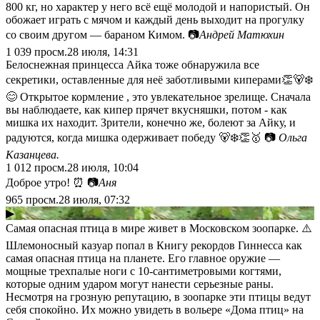
800 кг, но характер у него всё ещё молодой и напористый. Он
обожает играть с мячом и каждый день выходит на прогулку
со своим другом — бараном Кимом. 📷
Андрей Матюхин
1 039
просм.
28 июля, 14:31
Белоснежная принцесса Айка тоже обнаружила все
секретики, оставленные для неё заботливыми киперами👏🐻‍❄️
😊 Открытое кормление , это увлекательное зрелище. Сначала
вы наблюдаете, как кипер прячет вкусняшки, потом - как
мишка их находит. Зрители, конечно же, болеют за Айку, и
радуются, когда мишка одерживает победу 🐻‍❄️👏🥇 📷
Ольга
Казанцева.
1 012
просм.
28 июля, 10:04
Доброе утро! ⏰ 📷
Аня
965
просм.
28 июля, 07:32
▶
Самая опасная птица в мире живет в Московском зоопарке. ⚠️
Шлемоносный казуар попал в Книгу рекордов Гиннесса как
самая опасная птица на планете. Его главное оружие —
мощные трехпалые ноги с 10-сантиметровыми когтями,
которые одним ударом могут нанести серьезные раны.
Несмотря на грозную репутацию, в зоопарке эти птицы ведут
себя спокойно. Их можно увидеть в вольере «Дома птиц» на