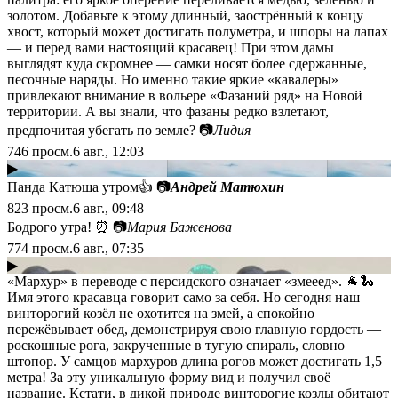
золотом. Добавьте к этому длинный, заострённый к концу
хвост, который может достигать полуметра, и шпоры на лапах
— и перед вами настоящий красавец! При этом дамы
выглядят куда скромнее — самки носят более сдержанные,
песочные наряды. Но именно такие яркие «кавалеры»
привлекают внимание в вольере «Фазаний ряд» на Новой
территории. А вы знали, что фазаны редко взлетают,
предпочитая убегать по земле? 📷
Лидия
746
просм.
6 авг., 12:03
▶
Панда Катюша утром👍 📷
Андрей Матюхин
823
просм.
6 авг., 09:48
Бодрого утра! ⏰ 📷
Мария Баженова
774
просм.
6 авг., 07:35
▶
«Мархур» в переводе с персидского означает «змееед». 🐐🐍
Имя этого красавца говорит само за себя. Но сегодня наш
винторогий козёл не охотится на змей, а спокойно
пережёвывает обед, демонстрируя свою главную гордость —
роскошные рога, закрученные в тугую спираль, словно
штопор. У самцов мархуров длина рогов может достигать 1,5
метра! За эту уникальную форму вид и получил своё
название. Кстати, в дикой природе винторогие козлы обитают