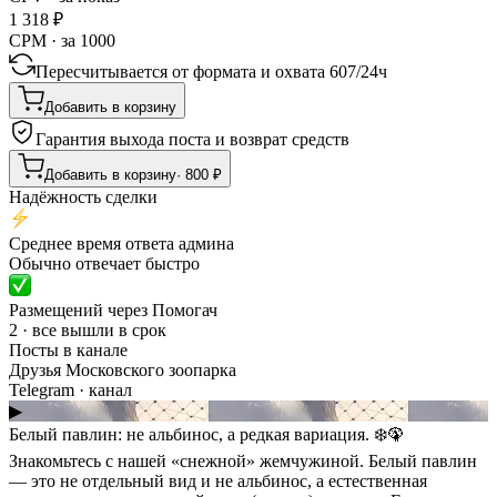
1 318
₽
CPM · за 1000
Пересчитывается от формата и охвата
607
/
24ч
Добавить в корзину
Гарантия выхода поста и возврат средств
Добавить в корзину
·
800
₽
Надёжность сделки
Среднее время ответа админа
Обычно отвечает быстро
Размещений через Помогач
2 · все вышли в срок
Посты в канале
Друзья Московского зоопарка
Telegram
· канал
▶
Белый павлин: не альбинос, а редкая вариация. ❄️🦚
Знакомьтесь с нашей «снежной» жемчужиной. Белый павлин
— это не отдельный вид и не альбинос, а естественная