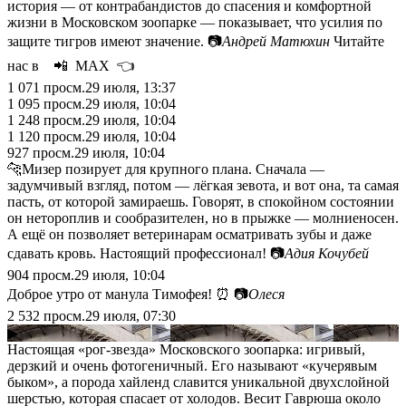
история — от контрабандистов до спасения и комфортной
жизни в Московском зоопарке — показывает, что усилия по
защите тигров имеют значение. 📷
Андрей Матюхин
Читайте
нас в 📲 МАХ 👈
1 071
просм.
29 июля, 13:37
1 095
просм.
29 июля, 10:04
1 248
просм.
29 июля, 10:04
1 120
просм.
29 июля, 10:04
927
просм.
29 июля, 10:04
🐆Мизер позирует для крупного плана. Сначала —
задумчивый взгляд, потом — лёгкая зевота, и вот она, та самая
пасть, от которой замираешь. Говорят, в спокойном состоянии
он нетороплив и сообразителен, но в прыжке — молниеносен.
А ещё он позволяет ветеринарам осматривать зубы и даже
сдавать кровь. Настоящий профессионал! 📷
Адия Кочубей
904
просм.
29 июля, 10:04
Доброе утро от манула Тимофея! ⏰ 📷
Олеся
2 532
просм.
29 июля, 07:30
▶
Настоящая «рог-звезда» Московского зоопарка: игривый,
дерзкий и очень фотогеничный. Его называют «кучерявым
быком», а порода хайленд славится уникальной двухслойной
шерстью, которая спасает от холодов. Весит Гаврюша около