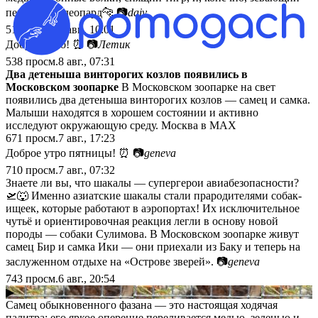
перед сном леопард🐆 📷
daiv
513
просм.
8 авг., 10:01
Доброе утро! ⏰ 📷
Летик
538
просм.
8 авг., 07:31
Два детеныша винторогих козлов появились в
Московском зоопарке
В Московском зоопарке на свет
появились два детеныша винторогих козлов — самец и самка.
Малыши находятся в хорошем состоянии и активно
исследуют окружающую среду. Москва в МАХ
671
просм.
7 авг., 17:23
Доброе утро пятницы! ⏰ 📷
geneva
710
просм.
7 авг., 07:32
Знаете ли вы, что шакалы — супергерои авиабезопасности?
🛫🐺 Именно азиатские шакалы стали прародителями собак-
ищеек, которые работают в аэропортах! Их исключительное
чутьё и ориентировочная реакция легли в основу новой
породы — собаки Сулимова. В Московском зоопарке живут
самец Бир и самка Ики — они приехали из Баку и теперь на
заслуженном отдыхе на «Острове зверей». 📷
geneva
743
просм.
6 авг., 20:54
▶
Самец обыкновенного фазана — это настоящая ходячая
палитра: его яркое оперение переливается медью, зеленью и