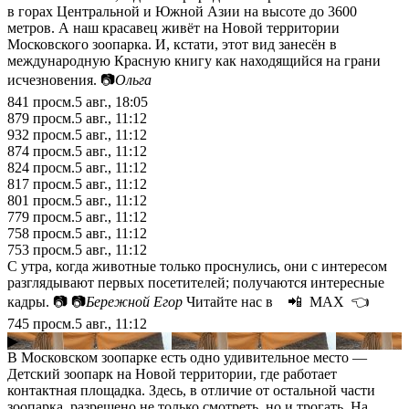
в горах Центральной и Южной Азии на высоте до 3600
метров. А наш красавец живёт на Новой территории
Московского зоопарка. И, кстати, этот вид занесён в
международную Красную книгу как находящийся на грани
исчезновения. 📷
Ольга
841
просм.
5 авг., 18:05
879
просм.
5 авг., 11:12
932
просм.
5 авг., 11:12
874
просм.
5 авг., 11:12
824
просм.
5 авг., 11:12
817
просм.
5 авг., 11:12
801
просм.
5 авг., 11:12
779
просм.
5 авг., 11:12
758
просм.
5 авг., 11:12
753
просм.
5 авг., 11:12
С утра, когда животные только проснулись, они с интересом
разглядывают первых посетителей; получаются интересные
кадры. 📷 📷
Бережной Егор
Читайте нас в 📲 МАХ 👈
745
просм.
5 авг., 11:12
▶
В Московском зоопарке есть одно удивительное место —
Детский зоопарк на Новой территории, где работает
контактная площадка. Здесь, в отличие от остальной части
зоопарка, разрешено не только смотреть, но и трогать. На