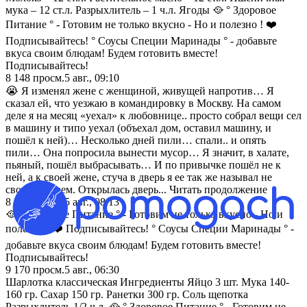
мука – 12 ст.л. Разрыхлитель – 1 ч.л. Ягоды 🥘 ° Здоровое
Питание ° - Готовим не только вкусно - Но и полезно ! ❤️
Подписывайтесь! ° Соусы Специи Маринады ° - добавьте
вкуса своим блюдам! Будем готовить вместе!
Подписывайтесь!
8 148
просм.
5 авг., 09:10
😭 Я изменял жене с женщиной, живущей напротив… Я
сказал ей, что уезжаю в командировку в Москву. На самом
деле я на месяц «уехал» к любовнице.. просто собрал вещи сел
в машину и типо уехал (объехал дом, оставил машину, и
пошёл к ней)… Несколько дней пили… спали.. и опять
пили… Она попросила вынести мусор… Я значит, в халате,
пьяный, пошёл выбрасывать… И по привычке пошёл не к
ней, а к своей жене, стуча в дверь я ее так же называл не
своим именем. Открылась дверь... Читать продолжение
8 551
просм.
5 авг., 08:13
🥘 ° Здоровое Питание ° - Готовим не только вкусно - Но и
полезно ! ❤️ Подписывайтесь! ° Соусы Специи Маринады ° -
добавьте вкуса своим блюдам! Будем готовить вместе!
Подписывайтесь!
9 170
просм.
5 авг., 06:30
Шарлотка классическая Ингредиенты Яйцо 3 шт. Мука 140-
160 гр. Сахар 150 гр. Ранетки 300 гр. Соль щепотка
Разрыхлитель 1/2 ч.л. 🥘 ° Здоровое Питание ° - Готовим не