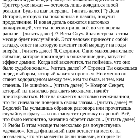
Триггер уже нажат — осталось лишь дождаться твоей
реакции. Будь на шаг впереди... [читать далее] ♍ Дева
История, которую ты похоронила в памяти, получит
продолжение. И новая деталь окажется настолько
шокирующей, что ты пересмотришь всё, во что верила
раньше... [читать далее] ♎ Весы Случайная встреча в этом
месяце будет неслучайной. Этот человек принесёт с собой
загадку, ответ на которую изменит твой маршрут на годы
вперёд... [читать далее] ♏ Скорпион Одно малозначительное
событие, которое произойдёт в ближайшие дни, запустит
эффект домино. Когда всё закончится, ты поймёшь, что оно
было судьбоносным... [читать далее] ♐ Стрелец Ты окажешься
перед выбором, который кажется простым. Но именно он
станет водоразделом между тем, кем ты была, и тем, кем
станешь. Не ошибись... [читать далее] ♑ Козерог Секрет,
который ты пыталась разгадать месяцами, начнёт
приоткрываться. Истина окажется настолько неожиданной,
что ты сначала не поверишь своим глазам... [читать далее] ♒
Водолей Ты услышишь обрывок разговора или прочитаешь
случайную фразу — и она запустит цепочку озарений. Всё,
что было непонятно, внезапно обретёт смысл... [читать далее]
♓ Рыбы В этом месяце ты несколько раз почувствуешь
«дежавю». Когда финальный пазл встанет на место, ты
осознаешь, что эти моменты были знаками, которые ты