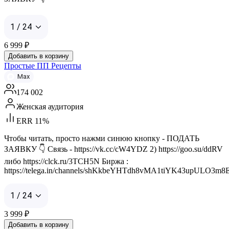
1 / 24
6 999
₽
Добавить в корзину
Простые ПП Рецепты
Max
174 002
Женская аудитория
ERR 11%
Чтобы читать, просто нажми синюю кнопку - ПОДАТЬ
ЗАЯВКУ 👇 Связь - https://vk.cc/cW4YDZ 2) https://goo.su/ddRV
либо https://clck.ru/3TCH5N Биржа :
https://telega.in/channels/shKkbeYHTdh8vMA1tiYK43upULO3m8E
1 / 24
3 999
₽
Добавить в корзину