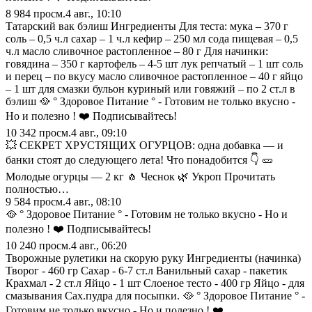
8 984
просм.
4 авг., 10:10
Татарский вак бэлиш Ингредиенты Для теста: мука – 370 г
соль – 0,5 ч.л сахар – 1 ч.л кефир – 250 мл сода пищевая – 0,5
ч.л масло сливочное растопленное – 80 г Для начинки:
говядина – 350 г картофель – 4-5 шт лук репчатый – 1 шт соль
и перец – по вкусу масло сливочное растопленное – 40 г яйцо
– 1 шт для смазки бульон куриный или говяжий – по 2 ст.л в
бэлиш 🥘 ° Здоровое Питание ° - Готовим не только вкусно -
Но и полезно ! ❤️ Подписывайтесь!
10 342
просм.
4 авг., 09:10
💥 СЕКРЕТ ХРУСТЯЩИХ ОГУРЦОВ: одна добавка — и
банки стоят до следующего лета! Что понадобится 👇 🥒
Молодые огурцы — 2 кг 🧄 Чеснок 🌿 Укроп Прочитать
полностью…
9 584
просм.
4 авг., 08:10
🥘 ° Здоровое Питание ° - Готовим не только вкусно - Но и
полезно ! ❤️ Подписывайтесь!
10 240
просм.
4 авг., 06:20
Творожные рулетики на скорую руку Ингредиенты (начинка)
Творог - 460 гр Сахар - 6-7 ст.л Ванильный сахар - пакетик
Крахмал - 2 ст.л Яйцо - 1 шт Слоеное тесто - 400 гр Яйцо - для
смазывания Сах.пудра для посыпки. 🥘 ° Здоровое Питание ° -
Готовим не только вкусно - Но и полезно ! ❤️