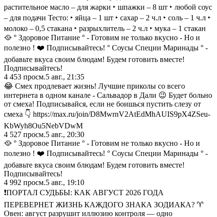
растительное масло – для жарки ‣ шпажки – 8 шт ‣ любой соус
– для подачи Тесто: ‣ яйца – 1 шт ‣ сахар – 2 ч.л ‣ соль – 1 ч.л ‣
молоко – 0,5 стакана ‣ разрыхлитель – 2 ч.л ‣ мука – 1 стакан
🥘 ° Здоровое Питание ° - Готовим не только вкусно - Но и
полезно ! ❤️ Подписывайтесь! ° Соусы Специи Маринады ° -
добавьте вкуса своим блюдам! Будем готовить вместе!
Подписывайтесь!
4 453
просм.
5 авг., 21:35
😂 Смех продлевает жизнь! Лучшие приколы со всего
интернета в одном канале - Сальвадор в Дали 😉 Будет больно
от смеха! Подписывайся, если не боишься пустить слезу от
смеха 👇 https://max.ru/join/D8MwrnV2AtEdMhAUIS9pX4ZSeu-
KbWyh8Ou5NebVDwM
4 527
просм.
5 авг., 20:30
🥘 ° Здоровое Питание ° - Готовим не только вкусно - Но и
полезно ! ❤️ Подписывайтесь! ° Соусы Специи Маринады ° -
добавьте вкуса своим блюдам! Будем готовить вместе!
Подписывайтесь!
4 992
просм.
5 авг., 19:10
❗️ПОРТАЛ СУДЬБЫ: КАК АВГУСТ 2026 ГОДА
ПЕРЕВЕРНЕТ ЖИЗНЬ КАЖДОГО ЗНАКА ЗОДИАКА? ♈️
Овен: август разрушит иллюзию контроля — одно