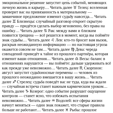
эмоциональное решение запустит цепь событий, меняющих
личную жизнь и карьеру… Читать далее ♉️ Телец: вселенная
проверит вас на привязанность к материальному —
заманчивое предложение изменит судьбу навсегда… Читать
далее ♊️ Близнецы: случайный разговор откроет скрытую
правду — придётся сделать выбор мгновенно, без права на
ошибку… Читать далее ♋️ Рак: между вами и близким
появится трещина — всё решится в момент, когда вы поймёте
знак судьбы… Читать далее ♌️ Лев: кто-то бросит вам вызов,
раскрыв неожиданную информацию — но настоящая угроза
окажется совсем не там… Читать далее ♍️ Дева: череда
совпадений приведёт к тайне из прошлого партнёра, которая
изменит ваши отношения… Читать далее ♎️ Весы: баланс в
отношениях нарушится — вы поймёте: дальше удерживать всё
как прежде уже невозможно… Читать далее ♏️ Скорпион:
август запустит судьбоносные перемены — человек из
прошлого неожиданно вмешается в вашу жизнь… Читать
далее ♐️ Стрелец: судьба поведёт вас не туда, куда вы ждали
— случайная встреча станет важным кармическим уроком…
Читать далее ♑️ Козерог: одно событие разрушит ощущение
контроля — станет ясно, что избежать испытания
невозможно… Читать далее ♒️ Водолей: все сферы жизни
начнут меняться — один знак покажет, что старые правила
больше не работают… Читать далее ♓️ Рыбы: прошлое