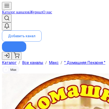
Каталог каналов
Журнал
О нас
Добавить канал
Каталог
/
Все каналы
/
Макс
/
° Домашняя Пекарня °
Max