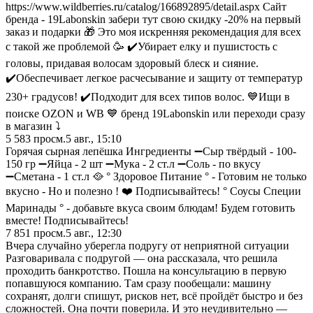
https://www.wildberries.ru/catalog/166892895/detail.aspx Сайт
бренда - 19Labonskin забери тут свою скидку -20% на первый
заказ и подарки 🎁 Это моя искренняя рекомендация для всех
с такой же проблемой 🥳 ✔️Убирает елку и пушистость с
головы, придавая волосам здоровый блеск и сияние.
✔️Обеспечивает легкое расчесывание и защиту от температур
230+ градусов! ✔️Подходит для всех типов волос. 💙Ищи в
поиске OZON и WB 💙 бренд 19Labonskin или переходи сразу
в магазин ⤵️
5 583
просм.
5 авг., 15:10
Горячая сырная лепёшка Ингредиенты ➖Сыр твёрдый - 100-
150 гр ➖Яйца - 2 шт ➖Мука - 2 ст.л ➖Соль - по вкусу
➖Сметана - 1 ст.л 🥘 ° Здоровое Питание ° - Готовим не только
вкусно - Но и полезно ! ❤️ Подписывайтесь! ° Соусы Специи
Маринады ° - добавьте вкуса своим блюдам! Будем готовить
вместе! Подписывайтесь!
7 851
просм.
5 авг., 12:30
Вчера случайно уберегла подругу от неприятной ситуации
Разговаривала с подругой — она рассказала, что решила
проходить банкротство. Пошла на консультацию в первую
попавшуюся компанию. Там сразу пообещали: машину
сохранят, долги спишут, рисков нет, всё пройдёт быстро и без
сложностей. Она почти поверила. И это неудивительно —