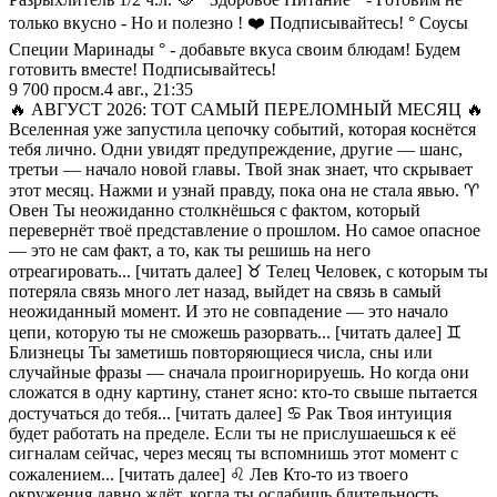
только вкусно - Но и полезно ! ❤️ Подписывайтесь! ° Соусы
Специи Маринады ° - добавьте вкуса своим блюдам! Будем
готовить вместе! Подписывайтесь!
9 700
просм.
4 авг., 21:35
🔥 АВГУСТ 2026: ТОТ САМЫЙ ПЕРЕЛОМНЫЙ МЕСЯЦ 🔥
Вселенная уже запустила цепочку событий, которая коснётся
тебя лично. Одни увидят предупреждение, другие — шанс,
третьи — начало новой главы. Твой знак знает, что скрывает
этот месяц. Нажми и узнай правду, пока она не стала явью. ♈
Овен Ты неожиданно столкнёшься с фактом, который
перевернёт твоё представление о прошлом. Но самое опасное
— это не сам факт, а то, как ты решишь на него
отреагировать... [читать далее] ♉ Телец Человек, с которым ты
потеряла связь много лет назад, выйдет на связь в самый
неожиданный момент. И это не совпадение — это начало
цепи, которую ты не сможешь разорвать... [читать далее] ♊
Близнецы Ты заметишь повторяющиеся числа, сны или
случайные фразы — сначала проигнорируешь. Но когда они
сложатся в одну картину, станет ясно: кто-то свыше пытается
достучаться до тебя... [читать далее] ♋ Рак Твоя интуиция
будет работать на пределе. Если ты не прислушаешься к её
сигналам сейчас, через месяц ты вспомнишь этот момент с
сожалением... [читать далее] ♌ Лев Кто-то из твоего
окружения давно ждёт, когда ты ослабишь бдительность.