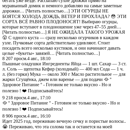
бегать уже везде. Рассыпаю сухие дрожжи прямо на
муравьиный домик и немного добавляю на самые заметные
дорожки… [Читать полностью…] ЭТИ ОГУРЦЫ НЕ
БОЯТСЯ ХОЛОДА ДОЖДЬ, ВЕТЕР И ПРОХЛАДА? 😳 ЭТИ
СОРТА ВСЁ РАВНО ПЛОДОНОСЯТ! Выбираю огурцы,
которые вступают в плодоношение уже через 47–55 дней…
[Читать полностью…] Я НЕ ОЖИДАЛА ТАКОГО УРОЖАЯ
😲 С одного куста — сразу несколько огурчиков в каждом
узле. Пучковые сорта действительно удивляют. Стоит
посадить всего несколько кустиков, и они начинают давать
целые «букеты» завязей… [Читать полностью…]
8 207
просм.
4 авг., 18:10
Пышные оладушки Ингредиенты Яйца — 1 шт. Сахар — 3 ст.
л. Соль — щепотка Кефир (холодный) — 400 мл Сода — 1 ч.
л. (без горки) Мука — около 300 г Масло растительное — для
жарки Сгущёнка, джем или варенье — для подачи 🥘 °
Здоровое Питание ° - Готовим не только вкусно - Но и
полезно ! ❤️ Подписывайтесь!
9 218
просм.
4 авг., 17:10
🥘 ° Здоровое Питание ° - Готовим не только вкусно - Но и
полезно ! ❤️ Подписывайтесь!
8 906
просм.
4 авг., 16:10
Идет 2025 год, переживаю вечную сечку и пористые волосы..
😭 Переживаю, что эта солома так и останется на моей