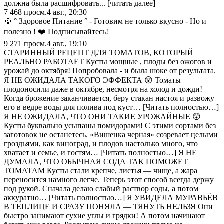
должна была расшифровать... [читать далее]
7 468
просм.
4 авг., 20:30
🥘 ° Здоровое Питание ° - Готовим не только вкусно - Но и
полезно ! ❤️ Подписывайтесь!
9 271
просм.
4 авг., 19:10
СТАРИННЫЙ РЕЦЕПТ ДЛЯ ТОМАТОВ, КОТОРЫЙ
РЕАЛЬНО РАБОТАЕТ Кусты мощные , плоды без ожогов и
урожай до октября! Попробовала - и была шоке от результата.
Я НЕ ОЖИДАЛА ТАКОГО ЭФФЕКТА 😲 Томаты
плодоносили даже в октябре, несмотря на холод и дожди!
Когда брожение заканчивается, беру стакан настоя и развожу
его в ведре воды для полива под куст… [Читать полностью…]
Я НЕ ОЖИДАЛА, ЧТО ОНИ ТАКИЕ УРОЖАЙНЫЕ 😲
Кусты буквально усыпаны помидорами! С этими сортами без
заготовок не останетесь. «Вишенка черная» созревает целыми
гроздьями, как виноград, и плодов настолько много, что
хватает и семье, и гостям… [Читать полностью…] Я НЕ
ДУМАЛА, ЧТО ОБЫЧНАЯ СОДА ТАК ПОМОЖЕТ
ТОМАТАМ Кусты стали крепче, листья — чище, а жара
переносится намного легче. Теперь этот способ всегда держу
под рукой. Сначала делаю слабый раствор соды, а потом
аккуратно… [Читать полностью…] Я УВИДЕЛА МУРАВЬЁВ
В ТЕПЛИЦЕ И СРАЗУ ПОНЯЛА — ТЯНУТЬ НЕЛЬЗЯ Они
быстро занимают сухие углы и грядки! А потом начинают