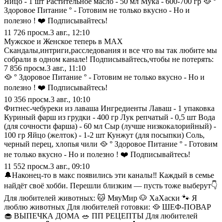
Яйцо - 1 шт Растительное масло - 50 мл Мука - 600-700 гр 🥘 °
Здоровое Питание ° - Готовим не только вкусно - Но и
полезно ! ❤️ Подписывайтесь!
11 726
просм.
3 авг., 12:10
Мужское и Женское теперь в MAX
Скандалы,интриги,расследования и все что вы так любите мы
собрали в одном канале! Подписывайтесь,чтобы не потерять:
7 856
просм.
3 авг., 11:10
🥘 ° Здоровое Питание ° - Готовим не только вкусно - Но и
полезно ! ❤️ Подписывайтесь!
10 356
просм.
3 авг., 10:10
Фитнес-чебуреки из лаваша Ингредиенты Лаваш - 1 упаковка
Куриный фарш из грудки - 400 гр Лук репчатый - 0,5 шт Вода
(для сочности фарша) - 60 мл Сыр (лучше низкокалорийный) -
100 гр Яйцо (желток) - 1-2 шт Кунжут (для посыпки) Соль,
черный перец, хлопья чили 🥘 ° Здоровое Питание ° - Готовим
не только вкусно - Но и полезно ! ❤️ Подписывайтесь!
11 552
просм.
3 авг., 09:10
🔔Наконец-то в макс появились эти каналы‼️ Каждый в семье
найдёт своё хобби. Перешли близким — пусть тоже выберут👇
Для любителей животных: 🐱 МяуМир 🐶 ХаХаски 🐾 Я
люблю животных Для любителей готовки: 🥘 ШЕФ-ПОВАР
🧁 ВЫПЕЧКА ДОМА 🥗 ПП РЕЦЕПТЫ Для любителей