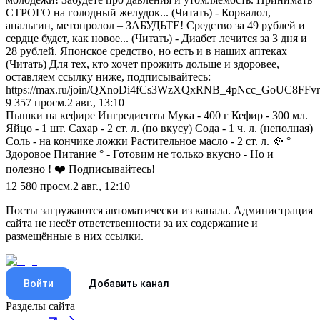
СТРОГО на голодный желудок... (Читать) - Корвалол,
анальгин, метопролол – ЗАБУДЬТЕ! Средство за 49 рублей и
сердце будет, как новое... (Читать) - Диабет лечится за 3 дня и
28 рублей. Японское средство, но есть и в наших аптеках
(Читать) Для тех, кто хочет прожить дольше и здоровее,
оставляем ссылку ниже, подписывайтесь:
https://max.ru/join/QXnoDi4fCs3WzXQxRNB_4pNcc_GoUC8FFv
9 357
просм.
2 авг., 13:10
Пышки на кефире Ингредиенты Мука - 400 г Кефир - 300 мл.
Яйцо - 1 шт. Сахар - 2 ст. л. (по вкусу) Сода - 1 ч. л. (неполная)
Соль - на кончике ложки Растительное масло - 2 ст. л. 🥘 °
Здоровое Питание ° - Готовим не только вкусно - Но и
полезно ! ❤️ Подписывайтесь!
12 580
просм.
2 авг., 12:10
Посты загружаются автоматически из канала. Администрация
сайта не несёт ответственности за их содержание и
размещённые в них ссылки.
Войти
Добавить канал
Разделы сайта