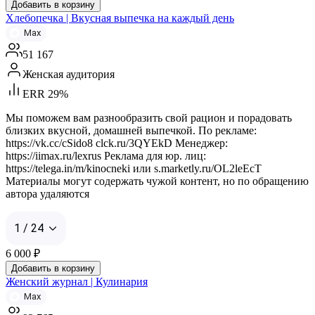
Добавить в корзину
Хлебопечка | Вкусная выпечка на каждый день
Max
51 167
Женская аудитория
ERR 29%
Мы поможем вам разнообразить свой рацион и порадовать
близких вкусной, домашней выпечкой. По рекламе:
https://vk.cc/cSido8 clck.ru/3QYEkD Менеджер:
https://iimax.ru/lexrus Реклама для юр. лиц:
https://telega.in/m/kinocneki или s.marketly.ru/OL2leEcT
Материалы могут содержать чужой контент, но по обращению
автора удаляются
1 / 24
6 000
₽
Добавить в корзину
Женский журнал | Кулинария
Max