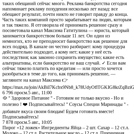
таких обещаний сейчас много. Реклама банкротства сегодня
напоминает рекламу похудения несколько лет назад: все
обещают результат, почти никто не говорит правду до конца.
Часть таких компаний просто зарабатывает на людях, которым
и так тяжело. Я отговорила её принимать решение сразу и
посоветовала канал Максима Гатитулина — юриста, который
занимается банкротством больше 11 лет. Он один из
немногих, кто не преподносит банкротство как решение для
всех подряд. В канале он честно разбирает: кому процедура
действительно подходит, а кому нет; какие у неё есть
последствия; как законно сохранить имущество; какие есть
альтернативы, если банкротство не ваш случай. ✓ Если вам
сейчас тяжело платить по кредитам — или просто хочется
разобраться в теме до того, как принимать решение, —
загляните на канал Максима 👉
https://max.ru/join/AkBiI7Kcbx9Nb8_k78UdyOflTGKIG8krZqBzi
6 796
просм.
5 авг., 11:00
🥘 ° Здоровое Питание ° - Готовим не только вкусно - Но и
полезно ! ❤️ Подписывайтесь! ° Соусы Специи Маринады ° -
добавьте вкуса своим блюдам! Будем готовить вместе!
Подписывайтесь!
7 878
просм.
5 авг., 10:05
Пирог «12 ложек» Ингредиенты Яйца – 2 шт. Сахар – 12 ст.л.
Молоко – 12 ст.л. Растительное масло – 12 ст.л. Пшеничная