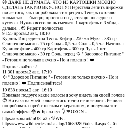
🤩 ДАЖЕ НЕ ДУМАЛА, ЧТО ИЗ КАРТОШКИ МОЖНО
СДЕЛАТЬ ТАКУЮ ВКУСНОТУ! Перестала лепить пирожки
после того, как попробовала этот рецепт. Теперь готовлю
только так — быстро, просто и съедается до последнего
кусочка. Нужно всего лишь смешать 1 картофель и 3 яйца, а
дальше... 😍 Рецепт полностью
9 155
просм.
2 авг., 18:10
Курник Ингредиенты Тесто: Кефир - 250 мл Мука - 385 гр
Сливочное масло - 75 гр Сода - 0,5 ч.л Соль - 0,5 ч.л Начинка:
Куриное филе - 400 гр Картофель - 300 гр Лук - 1 шт
Сливочное масло - 30 гр Соль, перец 🥘 ° Здоровое Питание °
- Готовим не только вкусно - Но и полезно ! ❤️
Подписывайтесь!
11 301
просм.
2 авг., 17:10
🥘 ° Здоровое Питание ° - Готовим не только вкусно - Но и
полезно ! ❤️ Подписывайтесь!
10 838
просм.
2 авг., 16:10
Показала подруге какие волосы я хочу видеть на своей голове
😍 Но елка на моей голове этого точно не позволит.. Решила
попробовать спрей с шелком и кератином, и получила тот
самый эффект 😳🔥 Брала тут 👇 💙OZON -
https://ozon.ru/t/mU8Ta2b 💜WB -
https://www.wildberries.ru/catalog/166892895/detail.aspx Сайт