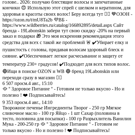
голове.. 2026: получаю блестящие волосы и запечатанные
кончики 😍 Использую этот спрей с шелком и кератином, для
здоровья и красоты своих волос! Беру всегда тут 👇🏼 💙ОЗОН -
https://ozon.ru/t/mU8Ta2b 💜ВБ -
https://www.wildberries.ru/catalog/166892895/detail.aspx Сайт
бренда - 19Labonskin забери тут свою скидку -20% на первый
заказ и подарки 🎁 Это моя искренняя рекомендация этого
средства для всех с такой же проблемой 🚨 ✔️Убирает елку и
пушистость с головы, придавая волосам здоровый блеск и
сияние. ✔️Обеспечивает легкое расчесывание и защиту от
температур 230+ градусов! ✔️Подходит для всех типов волос.
🔵Ищи в поиске OZON и WB 🔵 бренд 19Labonskin или
переходи сразу в магазин 👇🏽
6 507
просм.
4 авг., 15:10
🥘 ° Здоровое Питание ° - Готовим не только вкусно - Но и
полезно ! ❤️ Подписывайтесь!
9 353
просм.
4 авг., 14:10
Творожное печенье Ингредиенты Творог - 250 гр Мягкое
сливочное масло - 100 гр Яйцо - 1 шт Сахар (половина в
тесто, половина для посыпки) - 100 гр Разрыхлитель Ванилин
Мука - 200-250 гр 🥘 ° Здоровое Питание ° - Готовим не
только вкусно - Но и полезно ! ❤️ Подписывайтесь!