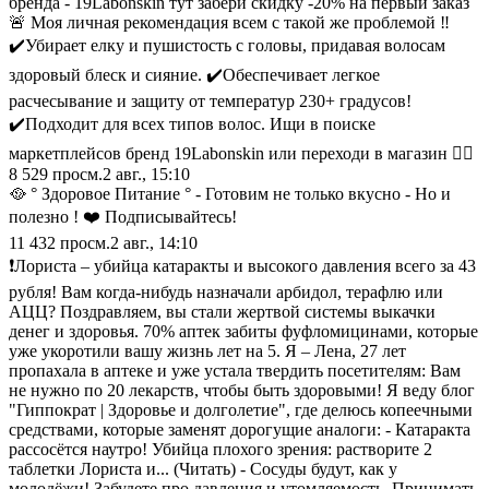
бренда - 19Labonskin тут забери скидку -20% на первый заказ
🚨 Моя личная рекомендация всем с такой же проблемой ‼️
✔️Убирает елку и пушистость с головы, придавая волосам
здоровый блеск и сияние. ✔️Обеспечивает легкое
расчесывание и защиту от температур 230+ градусов!
✔️Подходит для всех типов волос. Ищи в поиске
маркетплейсов бренд 19Labonskin или переходи в магазин 👇🏽
8 529
просм.
2 авг., 15:10
🥘 ° Здоровое Питание ° - Готовим не только вкусно - Но и
полезно ! ❤️ Подписывайтесь!
11 432
просм.
2 авг., 14:10
❗️Лориста – убийца катаракты и высокого давления всего за 43
рубля! Вам когда-нибудь назначали арбидол, терафлю или
АЦЦ? Поздравляем, вы стали жертвой системы выкачки
денег и здоровья. 70% аптек забиты фуфломицинами, которые
уже укоротили вашу жизнь лет на 5. Я – Лена, 27 лет
пропахала в аптеке и уже устала твердить посетителям: Вам
не нужно по 20 лекарств, чтобы быть здоровыми! Я веду блог
"Гиппократ | Здоровье и долголетие", где делюсь копеечными
средствами, которые заменят дорогущие аналоги: - Катаракта
рассосётся наутро! Убийца плохого зрения: растворите 2
таблетки Лориста и... (Читать) - Сосуды будут, как у
молодёжи! Забудете про давления и утомляемость. Принимать