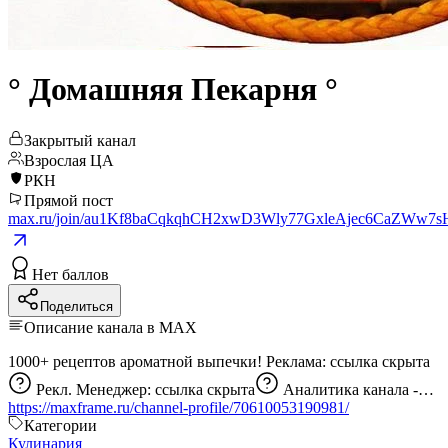
° Домашняя Пекарня °
Закрытый канал
Взрослая ЦА
РКН
Прямой пост
max.ru/join/au1Kf8baCqkqhCH2xwD3Wly77GxleAjec6CaZWw7
Нет баллов
Поделиться
Описание канала в MAX
1000+ рецептов ароматной выпечки! Реклама:
ссылка скрыта
Рекл. Менеджер:
ссылка скрыта
Аналитика канала -
https://maxframe.ru/channel-profile/70610053190981/
Категории
Кулинария