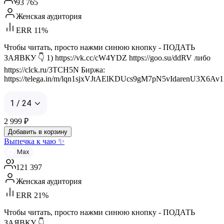
93 765
Женская аудитория
ERR 11%
Чтобы читать, просто нажми синюю кнопку - ПОДАТЬ
ЗАЯВКУ 👇 1) https://vk.cc/cW4YDZ https://goo.su/ddRV либо
https://clck.ru/3TCH5N Биржа:
https://telega.in/m/lqn1sjxVJtAElKDUcs9gM7pN5vIdarenU3X6Av
1 / 24
2 999
₽
Добавить в корзину
Выпечка к чаю ✨
Max
121 397
Женская аудитория
ERR 21%
Чтобы читать, просто нажми синюю кнопку - ПОДАТЬ
ЗАЯВКУ 👇