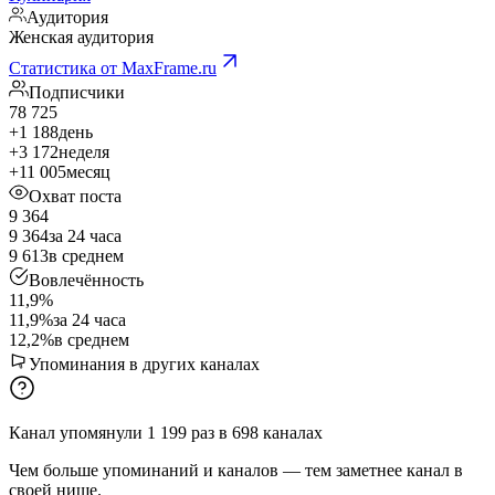
Аудитория
Женская аудитория
Статистика от MaxFrame.ru
Подписчики
78 725
+1 188
день
+3 172
неделя
+11 005
месяц
Охват поста
9 364
9 364
за 24 часа
9 613
в среднем
Вовлечённость
11,9%
11,9%
за 24 часа
12,2%
в среднем
Упоминания в других каналах
Канал упомянули
1 199
раз
в
698
каналах
Чем больше упоминаний и каналов — тем заметнее канал в
своей нише.