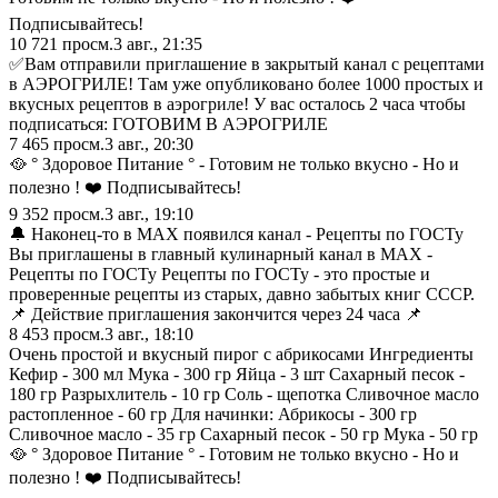
Подписывайтесь!
10 721
просм.
3 авг., 21:35
✅Вам отправили приглашение в закрытый канал с рецептами
в АЭРОГРИЛЕ! Там уже опубликовано более 1000 простых и
вкусных рецептов в аэрогриле! У вас осталось 2 часа чтобы
подписаться: ГОТОВИМ В АЭРОГРИЛЕ
7 465
просм.
3 авг., 20:30
🥘 ° Здоровое Питание ° - Готовим не только вкусно - Но и
полезно ! ❤️ Подписывайтесь!
9 352
просм.
3 авг., 19:10
🔔 Наконец-то в МАХ появился канал - Рецепты по ГОСТу
Вы приглашены в главный кулинарный канал в МАХ -
Рецепты по ГОСТу Рецепты по ГОСТу - это простые и
проверенные рецепты из старых, давно забытых книг СССР.
📌 Действие приглашения закончится через 24 часа 📌
8 453
просм.
3 авг., 18:10
Очень простой и вкусный пирог с абрикосами Ингредиенты
Кефир - 300 мл Мука - 300 гр Яйца - 3 шт Сахарный песок -
180 гр Разрыхлитель - 10 гр Соль - щепотка Сливочное масло
растопленное - 60 гр Для начинки: Абрикосы - 300 гр
Сливочное масло - 35 гр Сахарный песок - 50 гр Мука - 50 гр
🥘 ° Здоровое Питание ° - Готовим не только вкусно - Но и
полезно ! ❤️ Подписывайтесь!