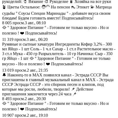
рукоделий: 🧷 Вязание 🎨 Рукоделие 🧴 Хозяйка на все руки
🪴 Цветы Остальное: 🧑‍🦳 На пенсии 👠 Этикет 💫 Матрица
судьбы ° Соусы Специи Маринады ° - добавьте вкуса своим
блюдам! Будем готовить вместе! Подписывайтесь!
8 005
просм.
3 авг., 08:10
🥘 ° Здоровое Питание ° - Готовим не только вкусно - Но и
полезно ! ❤️ Подписывайтесь!
11 319
просм.
3 авг., 06:20
Румяные и сытные хачапури Ингредиенты Кефир 3,2% - 300
мл Яйцо - 1 шт Соль - 1 ч.л Сахар - 1 ст.л Растительное масло -
3 ст.л Мука - 450 гр Разрыхлитель - 10 гр Начинка: Сыр - 350
гр Яйцо - 1 шт 🥘 ° Здоровое Питание ° - Готовим не только
вкусно - Но и полезно ! ❤️ Подписывайтесь!
13 019
просм.
2 авг., 21:35
🔔 Наконец-то в МАХ появился канал - Эстрада СССР Вы
приглашены в главный музыкальный канал в МАХ - Эстрада
СССР Эстрада СССР - это сборник песен и клипов, под
которые мы росли, любили, творили! 📌 Действие
приглашения закончится через 24 часа 📌
8 493
просм.
2 авг., 20:30
🥘 ° Здоровое Питание ° - Готовим не только вкусно - Но и
полезно ! ❤️ Подписывайтесь!
10 907
просм.
2 авг., 19:10