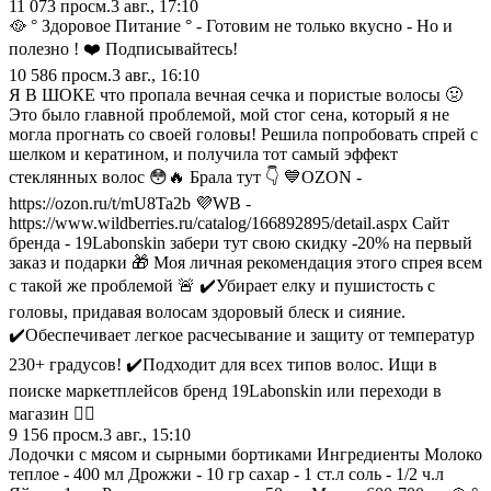
11 073
просм.
3 авг., 17:10
🥘 ° Здоровое Питание ° - Готовим не только вкусно - Но и
полезно ! ❤️ Подписывайтесь!
10 586
просм.
3 авг., 16:10
Я В ШОКЕ что пропала вечная сечка и пористые волосы 🤢
Это было главной проблемой, мой стог сена, который я не
могла прогнать со своей головы! Решила попробовать спрей с
шелком и кератином, и получила тот самый эффект
стеклянных волос 😳🔥 Брала тут 👇 💙OZON -
https://ozon.ru/t/mU8Ta2b 💜WB -
https://www.wildberries.ru/catalog/166892895/detail.aspx Сайт
бренда - 19Labonskin забери тут свою скидку -20% на первый
заказ и подарки 🎁 Моя личная рекомендация этого спрея всем
с такой же проблемой 🚨 ✔️Убирает елку и пушистость с
головы, придавая волосам здоровый блеск и сияние.
✔️Обеспечивает легкое расчесывание и защиту от температур
230+ градусов! ✔️Подходит для всех типов волос. Ищи в
поиске маркетплейсов бренд 19Labonskin или переходи в
магазин 👇🏽
9 156
просм.
3 авг., 15:10
Лодочки с мясом и сырными бортиками Ингредиенты Молоко
теплое - 400 мл Дрожжи - 10 гр сахар - 1 ст.л соль - 1/2 ч.л