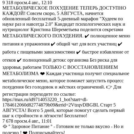
9 318
просм.
4 авг., 12:10
МЕТАБОЛИЧЕСКОЕ ПОХУДЕНИЕ ТЕПЕРЬ ДОСТУПНО
КАЖДОЙ! Cовсем скоро, 5 АВГУСТА, начнется
обновленный бесплатный 5-дневный марафон "Худеем по
науке раз и навсегда 2.0" Кандидат психологических наук и
нутрициолог Кристина Шереметьева поделится секретами
МЕТАБОЛИЧЕСКОГО ПОХУДЕНИЯ. ✔️ полноценное меню
питания и упражнения ✔️ общий чат для всех участниц ✔️
работа с пищевыми зависимостями ✔️ быстрое избавление от
отеков ✔️ полноценный детокс организма Без риска для
здоровья, работаем ТОЛЬКО С ВОССТАНОВЛЕНИЕМ
МЕТАБОЛИЗМА ❤️ Каждая участница получит специальное
метаболическое меню, которое поможет запустить процесс
похудения без голодовок и жёстких ограничений. 👉 Для
регистрации переходите по ссылке:
https://max.ru/id9714053220_1_bot?start=dl-
1784612060d82774879b09&erid=2VtzqvDBGBL Старт 5
АВГУСТА! Всего 5 дней, которые помогут сделать первый
шаг к стройности и лёгкости! Бесплатно!
7 678
просм.
4 авг., 11:01
🥘 ° Здоровое Питание ° - Готовим не только вкусно - Но и
полезно ! ❤️ Подписывайтесь!