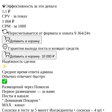
💎
Эффективность за эти деньги
1,1
₽
CPV · за показ
1 068
₽
CPM · за 1000
Пересчитывается от формата и охвата
9 364
/
24ч
Добавить в корзину
Гарантия выхода поста и возврат средств
Добавить в корзину
·
10 000
₽
Надёжность сделки
Среднее время ответа админа
Обычно отвечает быстро
Размещений через Помогач
Первое размещение — за вами
Посты в канале
° Домашняя Пекарня °
MAX
· канал
Сосиски в тесте за 5 минут Ингредиенты ‣ сосиски – 4 шт ‣