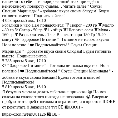
напомнит о себе — игнорированный знак приведёт к
неизбежному повороту судьбы… Читать далее ° Соусы
Специи Маринады ° - добавьте вкуса своим блюдам! Будем
готовить вместе! Подписывайтесь!
4 058
просм.
5 авг., 18:10
Рогалики к чаю Нам понадобится: 🔻Творог - 200 гр 🔻Масло
- 80 гр 🔻Сахар - 50 гр 🔻1 - яйцо 🔻Щепотка соли 🔻Мука -
160 гр 🔻Разрыхлитель - 1 ч.л Выпекать при 180 Гр 15-20
минут 🥘 ° Здоровое Питание ° - Готовим не только вкусно -
Но и полезно ! ❤️ Подписывайтесь! ° Соусы Специи
Маринады ° - добавьте вкуса своим блюдам! Будем готовить
вместе! Подписывайтесь!
5 785
просм.
5 авг., 17:10
🥘 ° Здоровое Питание ° - Готовим не только вкусно - Но и
полезно ! ❤️ Подписывайтесь! ° Соусы Специи Маринады ° -
добавьте вкуса своим блюдам! Будем готовить вместе!
Подписывайтесь!
5 810
просм.
5 авг., 16:10
Я безумно мечтала делать себе такие прически 😍 Но моя
солома на голове этого никогда не позволяла..😭 Впервые
пробую этот спрей с шелком и кератином, и я просто в ШОКЕ
от результата ‼️ Заказывала тут 👇🏼 🛍️ОЗОН -
https://ozon.ru/t/mU8Ta2b 🛍️ ВБ -