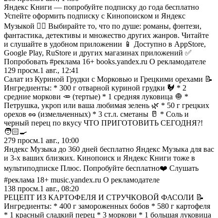
Яндекс Книги — попробуйте подписку до года бесплатно
Успейте оформить подписку с Кинопоиском и Яндекс
Музыкой 🏃‍♂️ Выбирайте то, что по душе: романы, фэнтези,
фантастика, детективы и множество других жанров. Читайте
и слушайте в удобном приложении 📱 Доступно в AppStore,
Google Play, RuStore и других магазинах приложений ✅
Попробовать #реклама 16+ books.yandex.ru О рекламодателе
129
просм.
1 авг., 12:41
Салат из Куриной Грудки с Морковью и Грецкими орехами 📝
Ингредиенты: * 300 г отварной куриной грудки 🐓 * 2
средние моркови 🥕 (тертые) * 1 средняя луковица 🧅 *
Петрушка, укроп или ваша любимая зелень 🌿 * 50 г грецких
орехов 🥜 (измельченных) * 3 ст.л. сметаны 🥛 * Соль и
черный перец по вкусу ЧТО ПРИГОТОВИТЬ СЕГОДНЯ?!
🧑🏻‍🍳
279
просм.
1 авг., 10:00
Яндекс Музыка до 360 дней бесплатно Яндекс Музыка для вас
и 3-х ваших близких. Кинопоиск и Яндекс Книги тоже в
мультиподписке Плюс. Попробуйте бесплатно❤️ Слушать
#реклама 18+ music.yandex.ru О рекламодателе
138
просм.
1 авг., 08:20
РЕЦЕПТ ИЗ КАРТОФЕЛЯ И СТРУЧКОВОЙ ФАСОЛИ 📝
Ингредиенты: * 400 г замороженных бобов * 580 г картофеля
* 1 красный сладкий перец * 3 моркови * 1 большая луковица