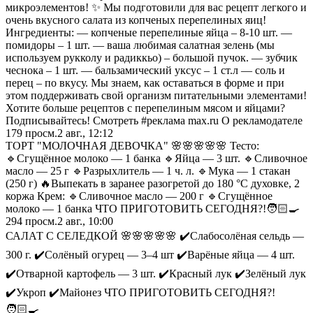
микроэлементов! ✨ Мы подготовили для вас рецепт легкого и
очень вкусного салата из копченых перепелиных яиц!
Ингредиенты: — копченые перепелиные яйца – 8-10 шт. —
помидоры – 1 шт. — ваша любимая салатная зелень (мы
используем рукколу и радиккьо) – большой пучок. — зубчик
чеснока – 1 шт. — бальзамический уксус – 1 ст.л — соль и
перец – по вкусу. Мы знаем, как оставаться в форме и при
этом поддерживать свой организм питательными элементами!
Хотите больше рецептов с перепелиным мясом и яйцами?
Подписывайтесь! Смотреть #реклама max.ru О рекламодателе
179
просм.
2 авг., 12:12
ТОРТ "МОЛОЧНАЯ ДЕВОЧКА" 🌸🌸🌸🌸🌸 Тесто:
🔹Сгущённое молоко — 1 банка 🔹Яйца — 3 шт. 🔹Сливочное
масло — 25 г 🔹Разрыхлитель — 1 ч. л. 🔹Мука — 1 стакан
(250 г) 🔥Выпекать в заранее разогретой до 180 °C духовке, 2
коржа Крем: 🔹Сливочное масло — 200 г 🔹Сгущённое
молоко — 1 банка ЧТО ПРИГОТОВИТЬ СЕГОДНЯ?!🧑🏻‍🍳
294
просм.
2 авг., 10:00
САЛАТ С СЕЛЕДКОЙ 🌸🌸🌸🌸🌸 ✔️Слабосолёная сельдь —
300 г. ✔️Солёный огурец — 3–4 шт ✔️Варёные яйца — 4 шт.
✔️Отварной картофель — 3 шт. ✔️Красный лук ✔️Зелёный лук
✔️Укроп ✔️Майонез ЧТО ПРИГОТОВИТЬ СЕГОДНЯ?!
🧑🏻‍🍳