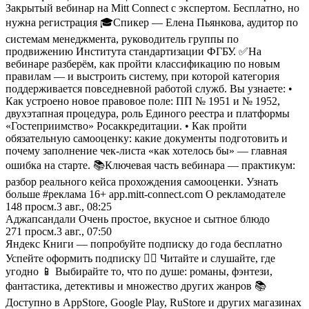
Закрытый вебинар на Mitt Connect c экспертом. Бесплатно, но
нужна регистрация 🎓Спикер — Елена Пьянкова, аудитор по
системам менеджмента, руководитель группы по
продвижению Института стандартизации ФГБУ. ✅На
вебинаре разберём, как пройти классификацию по новым
правилам — и выстроить систему, при которой категория
поддерживается повседневной работой служб. Вы узнаете: •
Как устроено новое правовое поле: ПП № 1951 и № 1952,
двухэтапная процедура, роль Единого реестра и платформы
«Гостеприимство» Росаккредитации. • Как пройти
обязательную самооценку: какие документы подготовить и
почему заполнение чек-листа «как хотелось бы» — главная
ошибка на старте. 📚Ключевая часть вебинара — практикум:
разбор реального кейса прохождения самооценки. Узнать
больше #реклама 16+ app.mitt-connect.com О рекламодателе
148
просм.
3 авг., 08:25
Аджапсандали Очень простое, вкусное и сытное блюдо
271
просм.
3 авг., 07:50
Яндекс Книги — попробуйте подписку до года бесплатно
Успейте оформить подписку 🏃‍♂️ Читайте и слушайте, где
угодно 📱 Выбирайте то, что по душе: романы, фэнтези,
фантастика, детективы и множество других жанров 📚
Доступно в AppStore, Google Play, RuStore и других магазинах