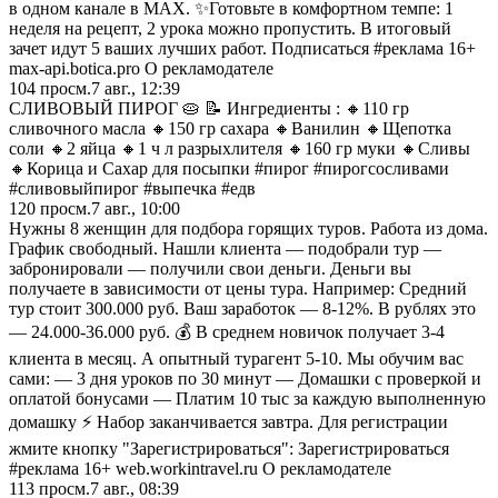
в одном канале в MAX. ✨Готовьте в комфортном темпе: 1
неделя на рецепт, 2 урока можно пропустить. В итоговый
зачет идут 5 ваших лучших работ. Подписаться #реклама 16+
max-api.botica.pro О рекламодателе
104
просм.
7 авг., 12:39
СЛИВОВЫЙ ПИРОГ 🥧 📝 Ингредиенты : 🔸110 гр
сливочного масла 🔸150 гр сахара 🔸Ванилин 🔸Щепотка
соли 🔸2 яйца 🔸1 ч л разрыхлителя 🔸160 гр муки 🔸Сливы
🔸Корица и Сахар для посыпки #пирог #пирогсосливами
#сливовыйпирог #выпечка #едв
120
просм.
7 авг., 10:00
Нужны 8 женщин для подбора горящих туров. Работа из дома.
График свободный. Нашли клиента — подобрали тур —
забронировали — получили свои деньги. Деньги вы
получаете в зависимости от цены тура. Например: Средний
тур стоит 300.000 руб. Ваш заработок — 8-12%. В рублях это
— 24.000-36.000 руб. 💰 В среднем новичок получает 3-4
клиента в месяц. А опытный турагент 5-10. Мы обучим вас
сами: — 3 дня уроков по 30 минут — Домашки с проверкой и
оплатой бонусами — Платим 10 тыс за каждую выполненную
домашку ⚡ Набор заканчивается завтра. Для регистрации
жмите кнопку "Зарегистрироваться": Зарегистрироваться
#реклама 16+ web.workintravel.ru О рекламодателе
113
просм.
7 авг., 08:39