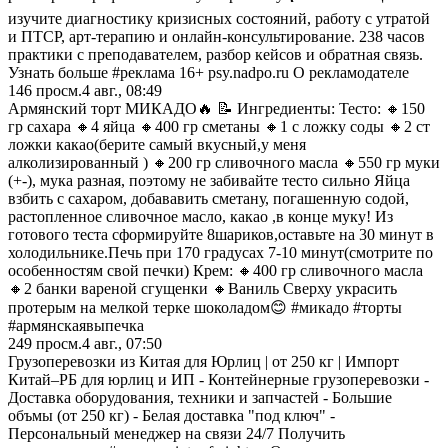
изучите диагностику кризисных состояний, работу с утратой
и ПТСР, арт-терапию и онлайн-консультирование. 238 часов
практики с преподавателем, разбор кейсов и обратная связь.
Узнать больше #реклама 16+ psy.nadpo.ru О рекламодателе
146
просм.
4 авг., 08:49
Армянский торт МИКАДО🔥 📝 Ингредиенты: Тесто: 🔸150
гр сахара 🔸4 яйца 🔸400 гр сметаны 🔸1 с ложку соды 🔸2 ст
ложки какао(берите самый вкусный,у меня
алколизированный ) 🔸200 гр сливочного масла 🔸550 гр муки
(+-), мука разная, поэтому не забивайте тесто сильно Яйца
взбить с сахаром, добававить сметану, погашенную содой,
растопленное сливочное масло, какао ,в конце муку! Из
готового теста сформируйте 8шариков,оставьте на 30 минут в
холодильнике.Печь при 170 градусах 7-10 минут(смотрите по
особенностям свой печки) Крем: 🔸400 гр сливочного масла
🔸2 банки вареной сгущенки 🔸Ваниль Сверху украсить
протерым на мелкой терке шоколадом😊 #микадо #торты
#армянскаявыпечка
249
просм.
4 авг., 07:50
Грузоперевозки из Китая для Юрлиц | от 250 кг | Импорт
Китай–РБ для юрлиц и ИП - Контейнерные грузоперевозки -
Доставка оборудования, техники и запчастей - Большие
объмы (от 250 кг) - Белая доставка "под ключ" -
Персональный менеджер на связи 24/7 Получить