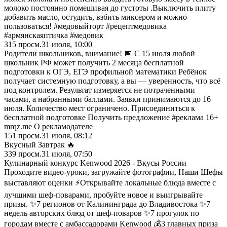
молоко постоянно помешивая до густоты .Выключить плиту
добавить масло, остудить, взбить миксером и можно
пользоваться! #медовыйторт #рецептмедовика
#армянскаяптичка #медовик
315
просм.
31 июля, 10:00
Родители школьников, внимание! 📅 С 15 июля любой
школьник РФ может получить 2 месяца бесплатной
подготовки к ОГЭ, ЕГЭ профильной математики Ребёнок
получает системную подготовку, а вы — уверенность, что всё
под контролем. Результат измеряется не потраченными
часами, а набранными баллами. Заявки принимаются до 16
июля. Количество мест ограничено. Присоединиться к
бесплатной подготовке Получить предложение #реклама 16+
mrqz.me О рекламодателе
151
просм.
31 июля, 08:12
Вкусный Завтрак 🔥
339
просм.
31 июля, 07:50
Кулинарный конкурс Kenwood 2026 - Вкусы России
Проходите видео-уроки, загружайте фотографии, Наши Шефы
выставляют оценки ⚡Открывайте локальные блюда вместе с
лучшими шеф-поварами, пробуйте новое и выигрывайте
призы. ✨7 регионов от Калининграда до Владивостока ✨7
недель авторских блюд от шеф-поваров ✨7 прогулок по
городам вместе с амбассадорами Kenwood 💰3 главных приза