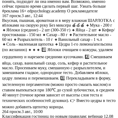
понять, подходит ли она именно вам. Возможно, именно
сейчас пришло время сделать первый шаг. Узнать больше
#реклама 16+ edpsychology.academy О рекламодателе
167
просм.
3 авг., 12:44
Вкусная, пышная, ароматная и в меру влажная ШАРЛОТКА с
яблоками на скорую руку Без миксера 🍎🍏🍎 🔸Мука - 200 г
🔸Яблоки (средние) - 2 шт (300-350 г) 🔸Яйца - 2 шт 🔸Кефир/
простокваша - 150 мл 🔸Сахар - 80 г 🔸Растительное масло -
60 мл 🔸Разрыхлитель - 10 г 🔸Ванильный сахар - 1 ч.л
🔸Соль - маленькая щепотка 🔸Цедра 1-го лимона/апельсина
(по желанию) 🔸🔸🔸 1️⃣ Яблоки очищаем о кожуры, удаляем
сердцевину и нарезаем средними кусочками. 2️⃣ Смешиваем
яйца, сахар, ванильный сахар, соль, кефир и растительное
масло. Просеиваем муку, смешанную с разрыхлителем, и
замешиваем гладкое, однородное тесто. Добавляем яблоки,
цедру лимона и перемешиваем. 3️⃣ Перекладываем в форму,
застеленную пергаментом (можно просто смазать маслом) и
ставим выпекаться при 180℃ до сухой зубочистки, в среднем
40 минут (точное время зависит от высоты слоя теста и
технических особенностей духовки). 👉 Вместо цедры в тесто
можно добавить щепотку корицы.
264
просм.
3 авг., 10:00
Классификация гостиниц по новым правилам: вебинар 12.08