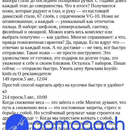
выбора стали до последней полировки ручки. С годами довел
каждый этап до совершенства. Что в итоге? Получаются
ножи, которые радуют и глаз, и руку — из настоящей
дамасской стали, 67 слоёв, с сердечником VG-10. Ножи не
штампованные, а каждый — уникальный как отпечаток
пальца. В наборе: шеф-нож, универсальный, сантоку,
филейный и овощной. Можно взять весь комплект или
выбрать поштучно — как удобно. Многие спрашивают: а что,
правда пожизненная гарантия? Да, правда. Если вдруг что —
отвечаю за каждый нож. А по доставке — не тяну, всё быстро
отправляю. Такие ножи — не просто инструмент. Это
удовольствие от готовки, это подарок на долгие годы, это
уважение к себе и своим близким. Осталось 7 наборов. Пиши
сейчас — отправлю быстро. Узнать цену #реклама koyshi-
knife.ru О рекламодателе
149
просм.
5 авг., 12:04
Простой способ нарезать арбуз на кусочки быстро и удобно⚡️
🍉
214
просм.
5 авг., 10:00
Когда снижение веса — это забота о себе Многие думают, что
путь к снижению веса — это постоянные запреты, стресс и
борьба с собой. Но устойчивый результат чаще строится на
другом подходе ✨ Когда мы перестаем воевать с собой,
меняются привычки, питание и отношение к своему телу,
становится легче сохранять баланс и двигаться к цели без