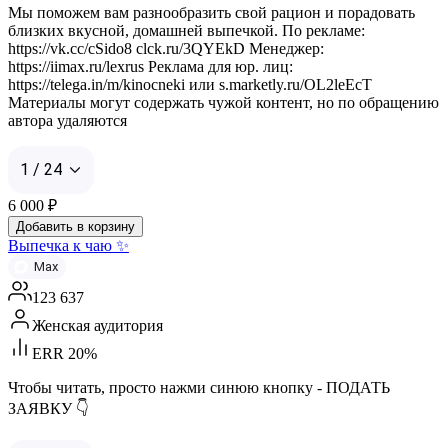
Мы поможем вам разнообразить свой рацион и порадовать
близких вкусной, домашней выпечкой. По рекламе:
https://vk.cc/cSido8 clck.ru/3QYEkD Менеджер:
https://iimax.ru/lexrus Реклама для юр. лиц:
https://telega.in/m/kinocneki или s.marketly.ru/OL2leEcT
Материалы могут содержать чужой контент, но по обращению
автора удаляются
1 / 24
6 000
₽
Добавить в корзину
Выпечка к чаю ✨
Max
123 637
Женская аудитория
ERR 20%
Чтобы читать, просто нажми синюю кнопку - ПОДАТЬ
ЗАЯВКУ 👇