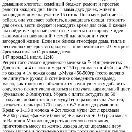
домашние хлопоты, семейный бюджет, ремонт и простые
радости каждого дня. Вита — мама двух дочек, живет в
загородном доме на участке 15 соток. Пока муж работает в
рейсах, она успевает работать, выращивать овощи, готовить
для семьи, вести бюджет и находить время для себя. В канале
вы найдете: • простые рецепты; • советы по огороду; • идеи
экономии и накоплений; • семейные истории; • уют
загородной жизни. Если вам близка атмосфера дома, тепла и
неспешных вечеров за городом — присоединяйтесь! Смотреть
#реклама mx-t.su О рекламодателе
147
просм.
31 июля, 12:48
Рецепт того самого идеального медовика 📝 Ингредиенты:
Для теста: 🔸4 ст ложки меда 🔸150 гр сл масла 🔸4 яйца 🔸230
гр сахара 🔸1ч ложка соды 🥗Мука 450-500гр (тесто должно
не липнуть к рукам) В сотейнике объеденить сахар,мед,
масло, как только все объединится в единую массу добавить
соду,тесто начнет увеличиваться и получать карамельный цвет
(буквально 2-3минутки). Убрать с плиты,остудить до 50
градусов , добавить яйца и муку.Тесто разделить на 7частей,
раскатать, печь при 170 градусах 6-7 минут до румяности.
Крем: 🔸1-1.3 л молока 🔸2ст ложки муки+2ст л крахмала
🔸200гр сахара(можете больше) 🔸3 желтка 🔸160 гр со масла
🔸Ванилин Молоко подогреть до теплого состояния,
приготовить массу из желтка ,сахара ,муки ,крахмала,пару
ложек молока и постепенно вводить готовую массу в теплое