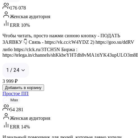
176 078
Женская аудитория
ERR 10%
Чтобы читать, просто нажми синюю кнопку - ПОДАТЬ
ЗАЯВКУ 👇 Связь - https://vk.cc/cW4YDZ 2) https://goo.su/ddRV
либо https://clck.ru/3TCH5N Биржа :
https://telega.in/channels/shKkbeYHTdh8vMA1tiYK43upULO3m8E
1 / 24
3 999
₽
Добавить в корзину
Простое ПП
Max
54 281
Женская аудитория
ERR 14%
Идеальный помощник для людей, которые давно хотели