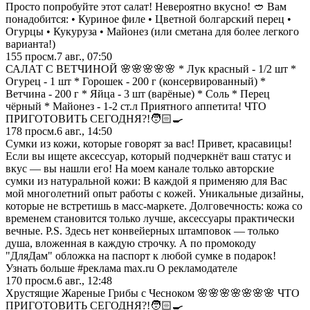
Просто попробуйте этот салат! Невероятно вкусно! 🥙 Вам
понадобится: • Куриное филе • Цветной болгарский перец •
Огурцы • Кукуруза • Майонез (или сметана для более легкого
варианта!)
155
просм.
7 авг., 07:50
САЛАТ С ВЕТЧИНОЙ 🌸🌸🌸🌸🌸 * Лук красный - 1/2 шт *
Огурец - 1 шт * Горошек - 200 г (консервированный) *
Ветчина - 200 г * Яйца - 3 шт (варёные) * Соль * Перец
чёрный * Майонез - 1-2 ст.л Приятного аппетита! ЧТО
ПРИГОТОВИТЬ СЕГОДНЯ?!🧑🏻‍🍳
178
просм.
6 авг., 14:50
Сумки из кожи, которые говорят за вас! Привет, красавицы!
Если вы ищете аксессуар, который подчеркнёт ваш статус и
вкус — вы нашли его! На моем канале только авторские
сумки из натуральной кожи: В каждой я применяю для Вас
мой многолетний опыт работы с кожей. Уникальные дизайны,
которые не встретишь в масс-маркете. Долговечность: кожа со
временем становится только лучше, аксессуары практически
вечные. P.S. Здесь нет конвейерных штамповок — только
душа, вложенная в каждую строчку. А по промокоду
"ДляДам" обложка на паспорт к любой сумке в подарок!
Узнать больше #реклама max.ru О рекламодателе
170
просм.
6 авг., 12:48
Хрустящие Жареные Грибы с Чесноком 🌸🌸🌸🌸🌸🌸🌸 ЧТО
ПРИГОТОВИТЬ СЕГОДНЯ?!🧑🏻‍🍳