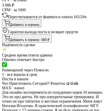
3 086
₽
CPM · за 1000
Пересчитывается от формата и охвата
162
/
24ч
Добавить в корзину
Гарантия выхода поста и возврат средств
Добавить в корзину
·
500
₽
Надёжность сделки
Среднее время ответа админа
Обычно отвечает быстро
Размещений через Помогач
1 · все вышли в срок
Посты в канале
Что Приготовить Сегодня?! Рецепты 🥮🥧🍰
MAX
· канал
Для онлайн-эксперимента по похудению ищем 10 женщин.
Это не про диеты. Не про изнурительные тренировки. И
точно не про таблетки и жесткие ограничения. Меня зовут
Наталья Игнатова. Я практический психофизиолог МГУ.
Психолог с 17-летним стажем. Я не буду требовать от вас