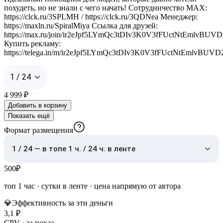
похудеть, но не знали с чего начать! Сотрудничество MAX:
https://clck.ru/3SPLMH / https://clck.ru/3QDNea Менеджер:
https://maxln.ru/SpiralMiya Ссылка для друзей:
https://max.ru/join/ir2eJpf5LYmQc3tDIv3K0V3fFUctNtEmlvBUV
Купить рекламу:
https://telega.in/m/ir2eJpf5LYmQc3tDIv3K0V3fFUctNtEmlvBUV
1 / 24
4 999
₽
Добавить в корзину
Показать ещё
Формат размещения
1 / 24 — в топе 1 ч. / 24 ч. в ленте
500
₽
топ 1 час
·
сутки в ленте
· цена напрямую от автора
💎
Эффективность за эти деньги
3,1
₽
CPV · за показ