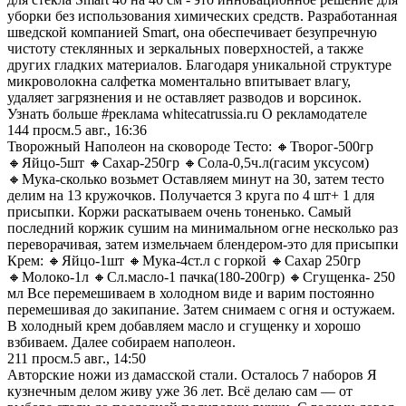
уборки без использования химических средств. Разработанная
шведской компанией Smart, она обеспечивает безупречную
чистоту стеклянных и зеркальных поверхностей, а также
других гладких материалов. Благодаря уникальной структуре
микроволокна салфетка моментально впитывает влагу,
удаляет загрязнения и не оставляет разводов и ворсинок.
Узнать больше #реклама whitecatrussia.ru О рекламодателе
144
просм.
5 авг., 16:36
Творожный Наполеон на сковороде Тесто: 🔸Творог-500гр
🔸Яйцо-5шт 🔸Сахар-250гр 🔸Сола-0,5ч.л(гасим уксусом)
🔸Мука-сколько возьмет Оставляем минут на 30, затем тесто
делим на 13 кружочков. Получается 3 круга по 4 шт+ 1 для
присыпки. Коржи раскатываем очень тоненько. Самый
последний коржик сушим на минимальном огне несколько раз
переворачивая, затем измельчаем блендером-это для присыпки
Крем: 🔸Яйцо-1шт 🔸Мука-4ст.л с горкой 🔸Сахар 250гр
🔸Молоко-1л 🔸Сл.масло-1 пачка(180-200гр) 🔸Сгущенка- 250
мл Все перемешиваем в холодном виде и варим постоянно
перемешивая до закипание. Затем снимаем с огня и остужаем.
В холодный крем добавляем масло и сгущенку и хорошо
взбиваем. Далее собираем наполеон.
211
просм.
5 авг., 14:50
Авторские ножи из дамасской стали. Осталось 7 наборов Я
кузнечным делом живу уже 36 лет. Всё делаю сам — от