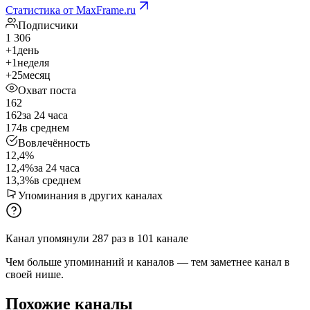
Статистика от MaxFrame.ru
Подписчики
1 306
+1
день
+1
неделя
+25
месяц
Охват поста
162
162
за 24 часа
174
в среднем
Вовлечённость
12,4%
12,4%
за 24 часа
13,3%
в среднем
Упоминания в других каналах
Канал упомянули
287
раз
в
101
канале
Чем больше упоминаний и каналов — тем заметнее канал в
своей нише.
Похожие каналы