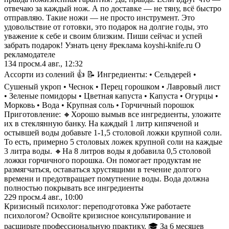
отвечаю за каждый нож. А по доставке — не тяну, всё быстро
отправляю. Такие ножи — не просто инструмент. Это
удовольствие от готовки, это подарок на долгие годы, это
уважение к себе и своим близким. Пиши сейчас и успей
забрать подарок! Узнать цену #реклама koyshi-knife.ru О
рекламодателе
134
просм.
4 авг., 12:32
Ассорти из солений 👍 📝 Ингредиенты: • Сельдерей •
Сушеный укроп • Чеснок • Перец горошком • Лавровый лист
• Зеленые помидоры • Цветная капуста • Капуста • Огурцы •
Морковь • Вода • Крупная соль • Горчичный порошок
Приготовление: 🔸Хорошо вымыв все ингредиенты, уложите
их в стеклянную банку. На каждый 1 литр кипяченой и
остывшей воды добавьте 1-1,5 столовой ложки крупной соли.
То есть, примерно 5 столовых ложек крупной соли на каждые
3 литра воды. 🔸На 8 литров воды я добавила 0,5 столовой
ложки горчичного порошка. Он помогает продуктам не
размягчаться, оставаться хрустящими в течение долгого
времени и предотвращает помутнение воды. Вода должна
полностью покрывать все ингредиенты
229
просм.
4 авг., 10:00
Кризисный психолог: переподготовка Уже работаете
психологом? Освойте кризисное консультирование и
расширьте профессиональную практику. 🎓 За 6 месяцев