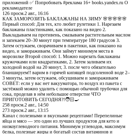
приложений ✅ Попробовать #реклама 16+ books.yandex.ru О
рекламодателе
126
просм.
2 авг., 16:16
КАК ЗАМОРОЗИТЬ БАКЛАЖАНЫ НА ЗИМУ 🌸🌸🌸🌸🌸
Первый способ: Для тех, кто любит рулетики 1. Нарезаем
баклажаны пластинками, как показано на видео 2.
Выкладываем на противень, смазываем растительным маслом
и запекаем 20–30 минут при температуре 180 градусов 3.
Затем остужаем, сворачиваем в пакетики, как показано на
видео, и замораживаем. Они займут минимум места в
морозилке Второй способ: 1. Можно нарезать баклажаны
кружочками или квадратиками, 2. Затем заливаем их
холодной водой на 20 минут, 3. после чего обязательно
бланшируем!! варим в горячей кипящей подсоленной воде 2–
3 минуты, затем остужаем, обсушиваем и замораживаем
СОВЕТ: если у вас нет вакууматора, то воздух из пакета с
застёжкой можно удалить с помощью обычной трубочки для
сока, проделав в нём небольшое отверстие ЧТО
ПРИГОТОВИТЬ СЕГОДНЯ?!🧑🏻‍🍳
258
просм.
2 авг., 14:50
273
просм.
2 авг., 13:15
Канал с полезными и вкусными рецептами! Перепелиные
яйца и мясо — это один из лучших продуктов для кето и
низкоуглеводного питания. Минимум углеводов, максимум
белка, полезные жиры и богатый состав витаминов и