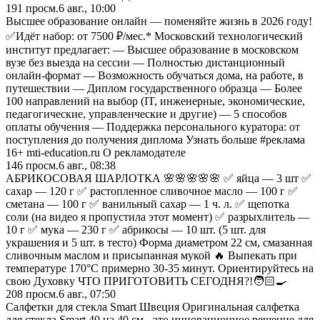
191
просм.
6 авг., 10:00
Высшее образование онлайн — поменяйте жизнь в 2026 году!
✅Идёт набор: от 7500 ₽/мес.* Московский технологический
институт предлагает: — Высшее образование в московском
вузе без выезда на сессии — Полностью дистанционный
онлайн-формат — Возможность обучаться дома, на работе, в
путешествии — Диплом государственного образца — Более
100 направлений на выбор (IT, инженерные, экономические,
педагогические, управленческие и другие) — 5 способов
оплаты обучения — Поддержка персонального куратора: от
поступления до получения диплома Узнать больше #реклама
16+ mti-education.ru О рекламодателе
146
просм.
6 авг., 08:38
АБРИКОСОВАЯ ШАРЛОТКА 🌸🌸🌸🌸🌸 ✅ яйца — 3 шт ✅
сахар — 120 г ✅ растопленное сливочное масло — 100 г ✅
сметана — 100 г ✅ ванильный сахар — 1 ч. л. ✅ щепотка
соли (на видео я пропустила этот момент) ✅ разрыхлитель —
10 г ✅ мука — 230 г ✅ абрикосы — 10 шт. (5 шт. для
украшения и 5 шт. в тесто) Форма диаметром 22 см, смазанная
сливочным маслом и присыпанная мукой 🔥 Выпекать при
температуре 170°С примерно 30-35 минут. Ориентируйтесь на
свою Духовку ЧТО ПРИГОТОВИТЬ СЕГОДНЯ?!🧑🏻‍🍳
208
просм.
6 авг., 07:50
Салфетки для стекла Smart Швеция Оригинальная салфетка
для стекла Smart 40 на 40 см - это инновационное решение для