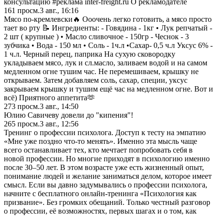
консультацию #реклама inter-freight.ru О рекламодателе
161
просм.
3 авг., 16:16
Мясо по-кремлевски🔥 Ооочень легко готовить, а мясо просто
тает во рту 📝 Ингредиенты: - Говядина - 1кг • Лук репчатый -
2 шт ( крупные ) • Масло сливочное - 150гр - Чеснок - 3
зубчика • Вода - 150 мл • Соль - 1ч.л •Сахар- 0,5 ч.л Уксус 6% -
1 ч.л. Черный перец, паприка На сухую сковородку
укладываем мясо, лук и сл.масло, заливаем водой и на самом
медленном огне тушим час. Не перемешиваем, крышку не
открываем. Затем добавляем соль, сахар, специи, уксус
закрываем крышку и тушим ещё час на медленном огне. Вот и
всё) Приятного аппетита🫶
273
просм.
3 авг., 14:50
Юлию Савичеву довели до "кипения"!
265
просм.
3 авг., 12:56
Тренинг о профессии психолога. Доступ к тесту на эмпатию
«Мне уже поздно что-то менять». Именно эта мысль чаще
всего останавливает тех, кто мечтает попробовать себя в
новой профессии. Но многие приходят в психологию именно
после 30–50 лет. В этом возрасте уже есть жизненный опыт,
понимание людей и желание заниматься делом, которое имеет
смысл. Если вы давно задумывались о профессии психолога,
начните с бесплатного онлайн-тренинга «Психология как
призвание». Без громких обещаний. Только честный разговор
о профессии, её возможностях, первых шагах и о том, как