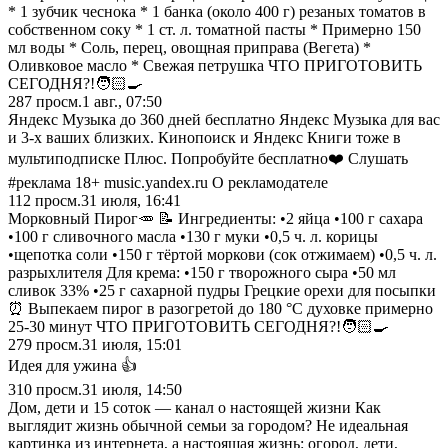
* 1 зубчик чеснока * 1 банка (около 400 г) резаных томатов в
собственном соку * 1 ст. л. томатной пасты * Примерно 150
мл воды * Соль, перец, овощная приправа (Вегета) *
Оливковое масло * Свежая петрушка ЧТО ПРИГОТОВИТЬ
СЕГОДНЯ?!🧑🏻‍🍳
287
просм.
1 авг., 07:50
Яндекс Музыка до 360 дней бесплатно Яндекс Музыка для вас
и 3-х ваших близких. Кинопоиск и Яндекс Книги тоже в
мультиподписке Плюс. Попробуйте бесплатно❤️ Слушать
#реклама 18+ music.yandex.ru О рекламодателе
112
просм.
31 июля, 16:41
Морковный Пирог🥕 📝 Ингредиенты: •2 яйца •100 г сахара
•100 г сливочного масла •130 г муки •0,5 ч. л. корицы
•щепотка соли •150 г тёртой моркови (сок отжимаем) •0,5 ч. л.
разрыхлителя Для крема: •150 г творожного сыра •50 мл
сливок 33% •25 г сахарной пудры Грецкие орехи для посыпки
⏰ Выпекаем пирог в разогретой до 180 °C духовке примерно
25-30 минут ЧТО ПРИГОТОВИТЬ СЕГОДНЯ?!🧑🏻‍🍳
279
просм.
31 июля, 15:01
Идея для ужина 👍
310
просм.
31 июля, 14:50
Дом, дети и 15 соток — канал о настоящей жизни Как
выглядит жизнь обычной семьи за городом? Не идеальная
картинка из интернета, а настоящая жизнь: огород, дети,