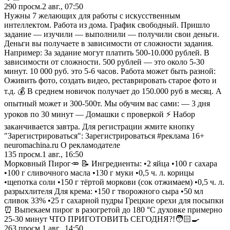
290
просм.
2 авг., 07:50
Нужны 7 желающих для работы с искусственным
интеллектом. Работа из дома. График свободный. Пришло
задание — изучили — выполнили — получили свои деньги.
Деньги вы получаете в зависимости от сложности задания.
Например: За задание могут платить 500-10.000 рублей. В
зависимости от сложности. 500 рублей — это около 5-30
минут. 10 000 руб. это 5-6 часов. Работа может быть разной:
Оживить фото, создать видео, реставрировать старое фото и
т.д. 💰 В среднем новичок получает до 150.000 руб в месяц. А
опытный может и 300-500т. Мы обучим вас сами: — 3 дня
уроков по 30 минут — Домашки с проверкой ⚡ Набор
заканчивается завтра. Для регистрации жмите кнопку
"Зарегистрироваться": Зарегистрироваться #реклама 16+
neuromachina.ru О рекламодателе
135
просм.
1 авг., 16:50
Морковный Пирог🥕 📝 Ингредиенты: •2 яйца •100 г сахара
•100 г сливочного масла •130 г муки •0,5 ч. л. корицы
•щепотка соли •150 г тёртой моркови (сок отжимаем) •0,5 ч. л.
разрыхлителя Для крема: •150 г творожного сыра •50 мл
сливок 33% •25 г сахарной пудры Грецкие орехи для посыпки
⏰ Выпекаем пирог в разогретой до 180 °C духовке примерно
25-30 минут ЧТО ПРИГОТОВИТЬ СЕГОДНЯ?!🧑🏻‍🍳
263
просм.
1 авг., 14:50