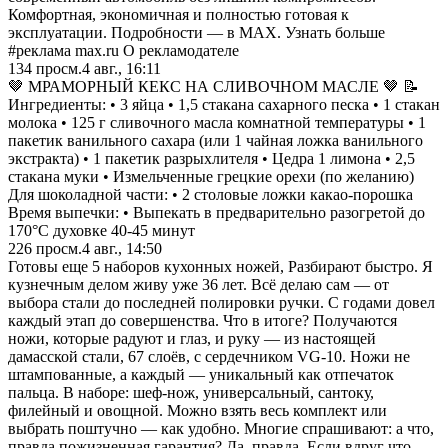
Комфортная, экономичная и полностью готовая к
эксплуатации. Подробности — в MAX. Узнать больше
#реклама max.ru О рекламодателе
134
просм.
4 авг., 16:11
🤎 МРАМОРНЫЙ КЕКС НА СЛИВОЧНОМ МАСЛЕ 🤎 📝
Ингредиенты: • 3 яйца • 1,5 стакана сахарного песка • 1 стакан
молока • 125 г сливочного масла комнатной температуры • 1
пакетик ванильного сахара (или 1 чайная ложка ванильного
экстракта) • 1 пакетик разрыхлителя • Цедра 1 лимона • 2,5
стакана муки • Измельченные грецкие орехи (по желанию)
Для шоколадной части: • 2 столовые ложки какао-порошка
Время выпечки: • Выпекать в предварительно разогретой до
170°C духовке 40-45 минут
226
просм.
4 авг., 14:50
Готовы еще 5 наборов кухонных ножей, Разбирают быстро. Я
кузнечным делом живу уже 36 лет. Всё делаю сам — от
выбора стали до последней полировки ручки. С годами довел
каждый этап до совершенства. Что в итоге? Получаются
ножи, которые радуют и глаз, и руку — из настоящей
дамасской стали, 67 слоёв, с сердечником VG-10. Ножи не
штампованные, а каждый — уникальный как отпечаток
пальца. В наборе: шеф-нож, универсальный, сантоку,
филейный и овощной. Можно взять весь комплект или
выбрать поштучно — как удобно. Многие спрашивают: а что,
правда пожизненная гарантия? Да, правда. Если вдруг что —