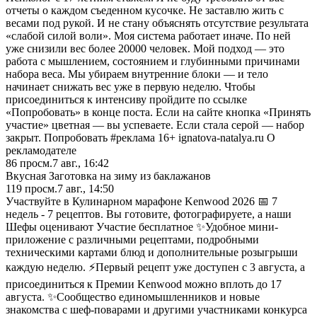
отчеты о каждом съеденном кусочке. Не заставлю жить с
весами под рукой. И не стану объяснять отсутствие результата
«слабой силой воли». Моя система работает иначе. По ней
уже снизили вес более 20000 человек. Мой подход — это
работа с мышлением, состоянием и глубинными причинами
набора веса. Мы убираем внутренние блоки — и тело
начинает снижать вес уже в первую неделю. Чтобы
присоединиться к интенсиву пройдите по ссылке
«Попробовать» в конце поста. Если на сайте кнопка «Принять
участие» цветная — вы успеваете. Если стала серой — набор
закрыт. Попробовать #реклама 16+ ignatova-natalya.ru О
рекламодателе
86
просм.
7 авг., 16:42
Вкусная Заготовка на зиму из баклажанов
119
просм.
7 авг., 14:50
Участвуйте в Кулинарном марафоне Kenwood 2026 📅 7
недель - 7 рецептов. Вы готовите, фотографируете, а наши
Шефы оценивают Участие бесплатное ✨Удобное мини-
приложение с различными рецептами, подробными
техническими картами блюд и дополнительные розыгрыши
каждую неделю. ⚡Первый рецепт уже доступен с 3 августа, а
присоединиться к Премии Kenwood можно вплоть до 17
августа. ✨Сообщество единомышленников и новые
знакомства с шеф-поварами и другими участниками конкурса