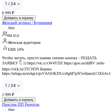
1 / 24
6 999
₽
Добавить в корзину
Женский журнал | Кулинария
Max
94 614
Женская аудитория
ERR 10%
Чтобы читать, просто нажми синюю кнопку - ПОДАТЬ
ЗАЯВКУ 👇 1) https://vk.cc/cW4YDZ https://goo.su/ddRV либо
https://clck.ru/3TCH5N Биржа:
https://telega.in/m/lqn1sjxVJtAElKDUcs9gM7pN5vIdarenU3X6Av
1 / 24
2 999
₽
Добавить в корзину
Простые ПП Рецепты
Max