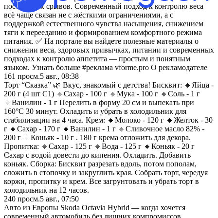
постоянных срывов. Современный подход к контролю веса
всё чаще связан не с жёсткими ограничениями, а с
поддержкой естественного чувства насыщения, снижением
тяги к перееданию и формированием комфортного режима
питания. ✅ На портале вы найдете полезные материалы о
снижении веса, здоровых привычках, питании и современных
подходах к контролю аппетита — простым и понятным
языком. Узнать больше #реклама vforme.pro О рекламодателе
161
просм.
5 авг., 08:38
Торт “Сказка” 🌿 Вкус, знакомый с детства! Бисквит: 🔸Яйца -
200 г (4 шт С1) 🔸Сахар - 100 г 🔸Мука - 100 г 🔸Соль - 1 г
🔸Ванилин - 1 г Перелить в форму 20 см и выпекать при
160°С 30 минут. Охладить и убрать в холодильник для
стабилизации на 4 часа. Крем: 🔸Молоко - 120 г 🔸Желток - 30
г 🔸Сахар - 170 г 🔸Ванилин - 1 г 🔸Сливочное масло 82% -
200 г 🔸Коньяк - 10 г . 180 г крема отложить для декора.
Пропитка: 🔸Сахар - 125 г 🔸Вода - 125 г 🔸Коньяк - 20 г
Сахар с водой довести до кипения. Охладить. Добавить
коньяк. Сборка: Бисквит разрезать вдоль, потом пополам,
сложить в стопочку и закруглить края. Собрать торт, чередуя
коржи, пропитку и крем. Все загрунтовать и убрать торт в
холодильник на 12 часов.
240
просм.
5 авг., 07:50
Авто из Европы Skoda Octavia Hybrid — когда хочется
современный автомобиль без лишних компромиссов.