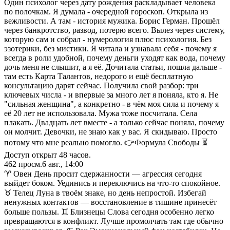
Один психолог через дату рождения раскладывает человека
по полочкам. Я думала - очередной гороскоп. Открыла из
вежливости. А там - история мужика. Борис Герман. Прошёл
через банкротство, развод, потерю всего. Вылез через систему,
которую сам и собрал - нумерология плюс психология. Без
эзотерики, без мистики. Я читала и узнавала себя - почему я
всегда в роли удобной, почему деньги уходят как вода, почему
дочь меня не слышит, а я её. Дочитала статьи, пошла дальше -
там есть Карта Талантов, недорого и ещё бесплатную
консультацию дарят сейчас. Получила свой разбор: три
ключевых числа - и впервые за много лет я поняла, кто я. Не
"сильная женщина", а конкретно - в чём моя сила и почему я
её 20 лет не использовала. Мужа тоже посчитала. Села
плакать. Двадцать лет вместе - а только сейчас поняла, почему
он молчит. Девочки, не знаю как у вас. Я скидываю. Просто
потому что мне реально помогло. 👉Формула Свободы ⏳
Доступ открыт 48 часов.
462
просм.
6 авг., 14:00
♈ Овен День просит сдержанности — агрессия сегодня
выйдет боком. Уединись и переключись на что-то спокойное.
♉ Телец Луна в твоём знаке, но день непростой. Избегай
ненужных контактов — восстановление в тишине принесёт
больше пользы. ♊ Близнецы Слова сегодня особенно легко
превращаются в конфликт. Лучше промолчать там где обычно