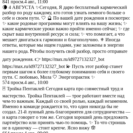
841
просм.
4 авг., 11:00
🌘 4 АВГУСТА ✨Сегодня, Я дарю бесплатный кармический
разбор по роду каждому, кто готов узнать немного больше о
себе и своем пути. 🤍 🔮 По вашей дате рождения я посмотрю:
✨ какие родовые программы могут влиять на вашу жизнь; ✨
какие кармические уроки важно пройти именно сейчас; ✨ где
скрыт ваш внутренний ресурс и сила; ✨ что помогает, а что
мешает двигаться к гармонии и благополучию. ⚜️ Иногда
ответы, которые мы ищем годами, уже заложены в энергии
нашего рода. ❗️Чтобы получить свой разбор, просто отправьте
дату рождения. 👉 https://max.ru/id9727132327_bot
https://max.ru/id9727132327_bot 💫 Пусть этот разбор станет
первым шагом к более глубокому пониманию себя и своего
пути. С любовью, Мила 🤍 Энергопрактик ✨
574
просм.
4 авг., 10:00
🃏 Тройка Пентаклей Сегодня карта про совместный труд и
мастерство. Тройка Пентаклей — трое работают вместе над
чем-то важным. Каждый со своей ролью, каждый незаменим.
Именно в команде рождается то, что один никогда бы не
создал. 21-й лунный день благоприятен для сотрудничества —
и карта говорит о том же. Сегодня хороший день предложить
партнёрство или принять чью-то помощь. ✨ То что строишь
не в одиночку — стоит крепче. Ясно вижу 🪬