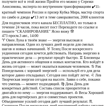
получите всё в этой жизни Пройти его можно у Сережи
Анисимова, эксперта по внутренним трансформациям ✔️11-
кратный чемпион России и призер Кубка Мира, мастер спорта
по самбо и дзюдо ✔️13 лет в теме саморазвития, 2000 клиентов
Для подписчиков этого канала БЕСПЛАТНО, но только в
течение 24 часов, пока висит пост Переходите по ссылке и
пишите "СКАНИРОВАНИЕ" Ясно вижу 🪬
473
просм.
3 авг., 14:00
♈ Овен Луна в твоём знаке — энергия высокая и
направленная. Один из лучших дней недели для смелых
шагов и новых начинаний. ♉ Телец После воскресного
уединения сегодня хочется действовать. Направь энергию в
практические дела — результат придёт быстро. ♊ Близнецы
День для активного общения и новых контактов. Кто войдёт в
жизнь сегодня — может оказаться важным человеком. ♋ Рак
Понедельник с хорошей энергией — используй его для дела
которое давно откладывал. Сегодня оно пойдёт легче. ♌ Лев
Творческая энергия сегодня на высоте. Заяви о себе, покажи
что умеешь — момент подходящий. ♍ Дева День для
конкретных действий. Составь список приоритетов и
двигайся по нему — энергия поддерживает. ♎ Весы Хороший
день для партнёрских дел и совместных проектов.
Объединение усилий сегодня даёт лучший результат. ♏
Скорпион После нескольких дней внутренней работы сегодня