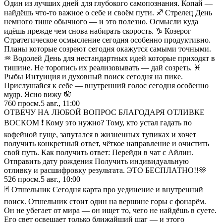
Один из лучших дней для глубокого самопознания. Копай —
найдёшь что-то важное о себе и своём пути. ♐ Стрелец День
немного тише обычного — и это полезно. Осмысли куда
идёшь прежде чем снова набирать скорость. ♑ Козерог
Стратегическое осмысление сегодня особенно продуктивно.
Планы которые созреют сегодня окажутся самыми точными.
♒ Водолей День для нестандартных идей которые приходят в
тишине. Не торопись их реализовывать — дай созреть. ♓
Рыбы Интуиция и духовный поиск сегодня на пике.
Прислушайся к себе — внутренний голос сегодня особенно
мудр. Ясно вижу 🪬
760
просм.
5 авг., 11:00
ОТВЕЧУ НА ЛЮБОЙ ВОПРОС БЛАГОДАРЯ ОТЛИВКЕ
ВОСКОМ ❗️ Кому это нужно? Тому, кто устал гадать по
кофейной гуще, запутался в жизненных тупиках и хочет
получить конкретный ответ, чёткое направление и очистить
свой путь. Как получить ответ: Перейди в чат с Айлин.
Отправить дату рождения Получить индивидуальную
отливку и расшифровку результата. ЭТО БЕСПЛАТНО!!🫶
526
просм.
5 авг., 10:00
🃏 Отшельник Сегодня карта про уединение и внутренний
поиск. Отшельник стоит один на вершине горы с фонарём.
Он не убегает от мира — он ищет то, чего не найдёшь в суете.
Его свет освещает только ближайший шаг — и этого