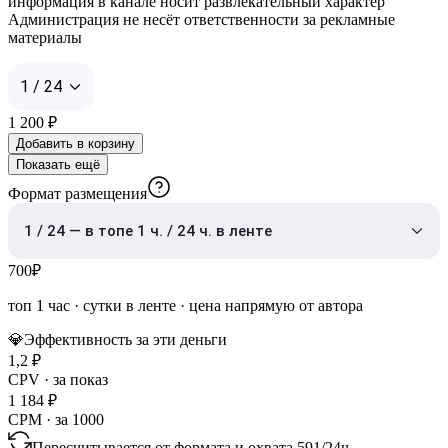
информация в канале носит развлекательный характер
Администрация не несёт ответственности за рекламные
материалы
1 / 24
1 200
₽
Добавить в корзину
Показать ещё
Формат размещения
1 / 24 — в топе 1 ч. / 24 ч. в ленте
700
₽
топ 1 час
·
сутки в ленте
· цена напрямую от автора
💎
Эффективность за эти деньги
1,2
₽
CPV · за показ
1 184
₽
CPM · за 1000
Пересчитывается от формата и охвата
591
/
24ч