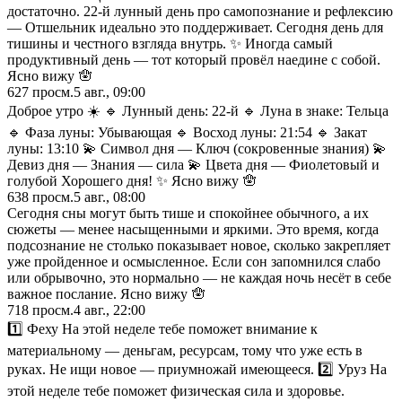
достаточно. 22-й лунный день про самопознание и рефлексию
— Отшельник идеально это поддерживает. Сегодня день для
тишины и честного взгляда внутрь. ✨ Иногда самый
продуктивный день — тот который провёл наедине с собой.
Ясно вижу 🪬
627
просм.
5 авг., 09:00
Доброе утро ☀️ 🔹 Лунный день: 22-й 🔹 Луна в знаке: Тельца
🔹 Фаза луны: Убывающая 🔹 Восход луны: 21:54 🔹 Закат
луны: 13:10 💫 Символ дня — Ключ (сокровенные знания) 💫
Девиз дня — Знания — сила 💫 Цвета дня — Фиолетовый и
голубой Хорошего дня! ✨ Ясно вижу 🪬
638
просм.
5 авг., 08:00
Сегодня сны могут быть тише и спокойнее обычного, а их
сюжеты — менее насыщенными и яркими. Это время, когда
подсознание не столько показывает новое, сколько закрепляет
уже пройденное и осмысленное. Если сон запомнился слабо
или обрывочно, это нормально — не каждая ночь несёт в себе
важное послание. Ясно вижу 🪬
718
просм.
4 авг., 22:00
1️⃣ Феху На этой неделе тебе поможет внимание к
материальному — деньгам, ресурсам, тому что уже есть в
руках. Не ищи новое — приумножай имеющееся. 2️⃣ Уруз На
этой неделе тебе поможет физическая сила и здоровье.