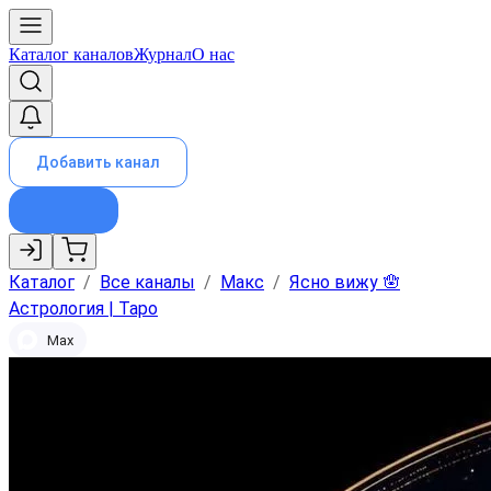
Каталог каналов
Журнал
О нас
Добавить канал
Каталог
/
Все каналы
/
Макс
/
Ясно вижу 🪬
Астрология | Таро
Max