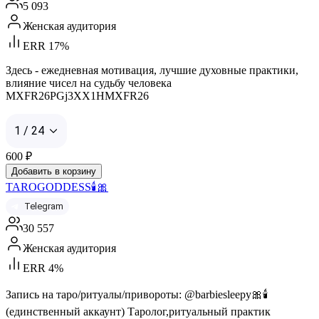
5 093
Женская аудитория
ERR 17%
Здесь - ежедневная мотивация, лучшие духовные практики,
влияние чисел на судьбу человека
MXFR26PGj3XX1HMXFR26
1 / 24
600
₽
Добавить в корзину
TAROGODDESS🕯️🎀
Telegram
30 557
Женская аудитория
ERR 4%
Запись на таро/ритуалы/привороты: @barbiesleepy🎀🕯️
(единственный аккаунт) Таролог,ритуальный практик