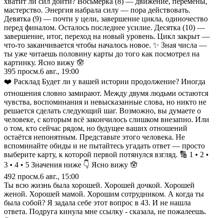
хватит ли сил дойти? Восьмёрка (8) — движение, перемены,
мастерство. Энергия набрала силу — пора действовать.
Девятка (9) — почти у цели, завершение цикла, одиночество
перед финалом. Осталось последнее усилие. Десятка (10) —
завершение, итог, переход на новый уровень. Цикл закрыт —
что-то заканчивается чтобы началось новое. ✨ Зная числа —
ты уже читаешь половину карты до того как посмотрел на
картинку. Ясно вижу 🪬
395
просм.
6 авг., 19:00
❤️ Расклад Будет ли у вашей истории продолжение? Иногда
отношения словно замирают. Между двумя людьми остаются
чувства, воспоминания и невысказанные слова, но никто не
решается сделать следующий шаг. Возможно, вы думаете о
человеке, с которым всё закончилось слишком внезапно. Или
о том, кто сейчас рядом, но будущее ваших отношений
остаётся непонятным. Представьте этого человека. Не
вспоминайте обиды и не пытайтесь угадать ответ — просто
выберите карту, к которой первой потянулся взгляд. 🔢 1 • 2 •
3 • 4 • 5 Значения ниже 👇 Ясно вижу 🪬
492
просм.
6 авг., 15:00
Ты всю жизнь была хорошей. Хорошей дочкой. Хорошей
женой. Хорошей мамой. Хорошим сотрудником. А когда ты
была собой? Я задала себе этот вопрос в 43. И не нашла
ответа. Подруга кинула мне ссылку - сказала, не пожалеешь.