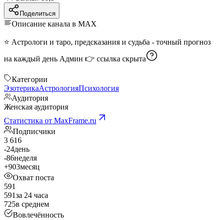
Поделиться
Описание канала в MAX
⭐ Астрологи и таро, предсказания и судьба - точный прогноз
на каждый день Админ 👉
ссылка скрыта
Категории
Эзотерика
Астрология
Психология
Аудитория
Женская аудитория
Статистика от MaxFrame.ru
Подписчики
3 616
-24
день
-86
неделя
+903
месяц
Охват поста
591
591
за 24 часа
725
в среднем
Вовлечённость