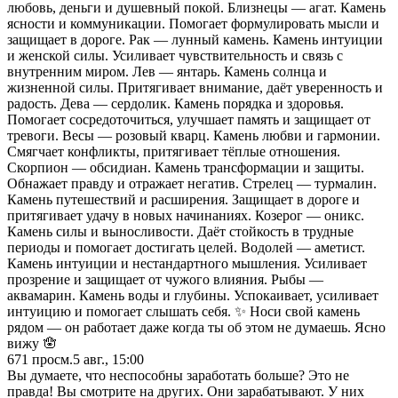
любовь, деньги и душевный покой. Близнецы — агат. Камень
ясности и коммуникации. Помогает формулировать мысли и
защищает в дороге. Рак — лунный камень. Камень интуиции
и женской силы. Усиливает чувствительность и связь с
внутренним миром. Лев — янтарь. Камень солнца и
жизненной силы. Притягивает внимание, даёт уверенность и
радость. Дева — сердолик. Камень порядка и здоровья.
Помогает сосредоточиться, улучшает память и защищает от
тревоги. Весы — розовый кварц. Камень любви и гармонии.
Смягчает конфликты, притягивает тёплые отношения.
Скорпион — обсидиан. Камень трансформации и защиты.
Обнажает правду и отражает негатив. Стрелец — турмалин.
Камень путешествий и расширения. Защищает в дороге и
притягивает удачу в новых начинаниях. Козерог — оникс.
Камень силы и выносливости. Даёт стойкость в трудные
периоды и помогает достигать целей. Водолей — аметист.
Камень интуиции и нестандартного мышления. Усиливает
прозрение и защищает от чужого влияния. Рыбы —
аквамарин. Камень воды и глубины. Успокаивает, усиливает
интуицию и помогает слышать себя. ✨ Носи свой камень
рядом — он работает даже когда ты об этом не думаешь. Ясно
вижу 🪬
671
просм.
5 авг., 15:00
Вы думаете, что неспособны заработать больше? Это не
правда! Вы смотрите на других. Они зарабатывают. У них