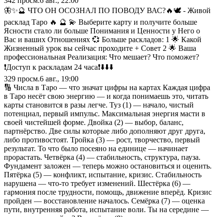
342
просм.
6 авг., 22:00
🦋✨🔮 ЧТО ОН ОСОЗНАЛ ПО ПОВОДУ ВАС?🔥🕊️ - Живой
расклад Таро 🔥 🔮 💫 Выберите карту и получите больше
Ясности стало ли больше Понимания и Ценности у Него о
Вас и ваших Отношениях 💞 Больше раскладов: 1 🌟 Какой
Жизненный урок вы сейчас проходите + Совет 2 🌟 Ваша
профессиональная Реализация: Что мешает? Что поможет?
❗️Доступ к раскладам 24 часа❗️⬇️⬇️⬇️
329
просм.
6 авг., 19:00
🔢 Числа в Таро — что значат цифры на картах Каждая цифра
в Таро несёт свою энергию — и когда понимаешь это, читать
карты становится в разы легче. Туз (1) — начало, чистый
потенциал, первый импульс. Максимальная энергия масти в
своей чистейшей форме. Двойка (2) — выбор, баланс,
партнёрство. Две силы которые либо дополняют друг друга,
либо противостоят. Тройка (3) — рост, творчество, первый
результат. То что было посеяно на единице — начинает
прорастать. Четвёрка (4) — стабильность, структура, пауза.
Фундамент заложен — теперь можно остановиться и оценить.
Пятёрка (5) — конфликт, испытание, кризис. Стабильность
нарушена — что-то требует изменений. Шестёрка (6) —
гармония после трудности, помощь, движение вперёд. Кризис
пройден — восстановление началось. Семёрка (7) — оценка
пути, внутренняя работа, испытание воли. Ты на середине —