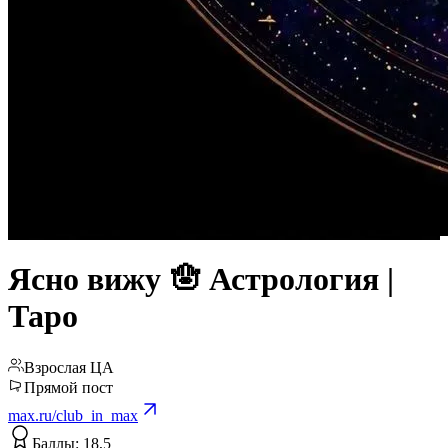
Ясно вижу 🪬 Астрология |
Таро
Взрослая ЦА
Прямой пост
max.ru/club_in_max
Баллы: 18,5