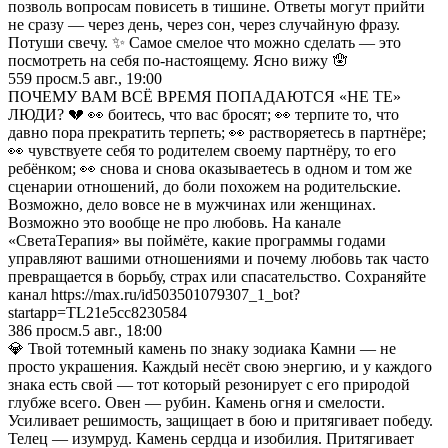
позволь вопросам повисеть в тишине. Ответы могут прийти
не сразу — через день, через сон, через случайную фразу.
Потуши свечу. ✨ Самое смелое что можно сделать — это
посмотреть на себя по-настоящему. Ясно вижу 🪬
559
просм.
5 авг., 19:00
ПОЧЕМУ ВАМ ВСЁ ВРЕМЯ ПОПАДАЮТСЯ «НЕ ТЕ»
ЛЮДИ? 💔 👀 боитесь, что вас бросят; 👀 терпите то, что
давно пора прекратить терпеть; 👀 растворяетесь в партнёре;
👀 чувствуете себя то родителем своему партнёру, то его
ребёнком; 👀 снова и снова оказываетесь в одном и том же
сценарии отношений, до боли похожем на родительские.
Возможно, дело вовсе не в мужчинах или женщинах.
Возможно это вообще не про любовь. На канале
«СветаТерапия» вы поймёте, какие программы годами
управляют вашими отношениями и почему любовь так часто
превращается в борьбу, страх или спасательство. Сохраняйте
канал https://max.ru/id503501079307_1_bot?
startapp=TL21e5cc8230584
386
просм.
5 авг., 18:00
💎 Твой тотемный камень по знаку зодиака Камни — не
просто украшения. Каждый несёт свою энергию, и у каждого
знака есть свой — тот который резонирует с его природой
глубже всего. Овен — рубин. Камень огня и смелости.
Усиливает решимость, защищает в бою и притягивает победу.
Телец — изумруд. Камень сердца и изобилия. Притягивает