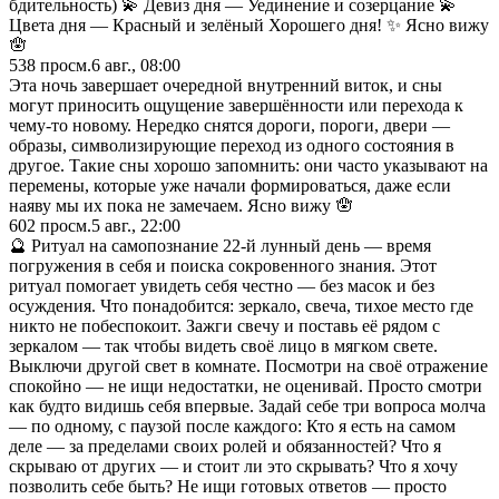
бдительность) 💫 Девиз дня — Уединение и созерцание 💫
Цвета дня — Красный и зелёный Хорошего дня! ✨ Ясно вижу
🪬
538
просм.
6 авг., 08:00
Эта ночь завершает очередной внутренний виток, и сны
могут приносить ощущение завершённости или перехода к
чему-то новому. Нередко снятся дороги, пороги, двери —
образы, символизирующие переход из одного состояния в
другое. Такие сны хорошо запомнить: они часто указывают на
перемены, которые уже начали формироваться, даже если
наяву мы их пока не замечаем. Ясно вижу 🪬
602
просм.
5 авг., 22:00
🔮 Ритуал на самопознание 22-й лунный день — время
погружения в себя и поиска сокровенного знания. Этот
ритуал помогает увидеть себя честно — без масок и без
осуждения. Что понадобится: зеркало, свеча, тихое место где
никто не побеспокоит. Зажги свечу и поставь её рядом с
зеркалом — так чтобы видеть своё лицо в мягком свете.
Выключи другой свет в комнате. Посмотри на своё отражение
спокойно — не ищи недостатки, не оценивай. Просто смотри
как будто видишь себя впервые. Задай себе три вопроса молча
— по одному, с паузой после каждого: Кто я есть на самом
деле — за пределами своих ролей и обязанностей? Что я
скрываю от других — и стоит ли это скрывать? Что я хочу
позволить себе быть? Не ищи готовых ответов — просто