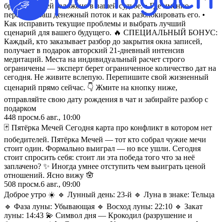
браков и детей заложено в вашей судьбе. • Где именно
перекрыт ваш денежный поток и как разблокировать его. •
Как исправить текущие проблемы и выбрать лучший
сценарий для вашего будущего. 🔥 СПЕЦИАЛЬНЫЙ БОНУС:
Каждый, кто заказывает разбор до закрытия окна записей,
получает в подарок авторский 21-дневный интенсив
медитаций. Места на индивидуальный расчет строго
ограничены — эксперт берет ограниченное количество дат на
сегодня. Не живите вслепую. Перепишите свой жизненный
сценарий прямо сейчас. 👇 Жмите на кнопку ниже,
отправляйте свою дату рождения в чат и забирайте разбор с
подарком
448
просм.
6 авг., 10:00
🃏 Пятёрка Мечей Сегодня карта про конфликт в котором нет
победителей. Пятёрка Мечей — тот кто собрал чужие мечи
стоит один. Формально выиграл — но все ушли. Сегодня
стоит спросить себя: стоит ли эта победа того что за неё
заплачено? ✨ Иногда умнее отступить чем выиграть ценой
отношений. Ясно вижу 🪬
508
просм.
6 авг., 09:00
Доброе утро ☀️ 🔹 Лунный день: 23-й 🔹 Луна в знаке: Тельца
🔹 Фаза луны: Убывающая 🔹 Восход луны: 22:10 🔹 Закат
луны: 14:43 💫 Символ дня — Крокодил (разрушение и