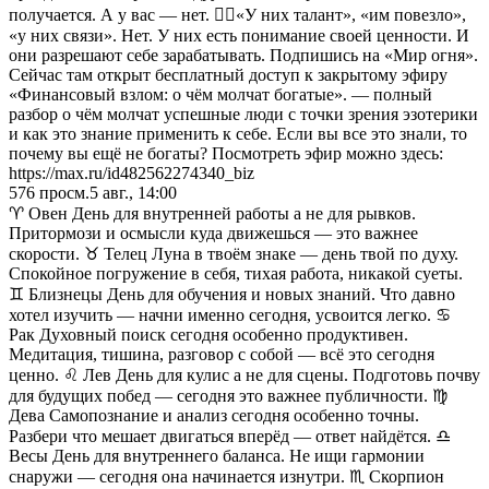
получается. А у вас — нет. ☝🏼«У них талант», «им повезло»,
«у них связи». Нет. У них есть понимание своей ценности. И
они разрешают себе зарабатывать. Подпишись на «Мир огня».
Сейчас там открыт бесплатный доступ к закрытому эфиру
«Финансовый взлом: о чём молчат богатые». — полный
разбор о чём молчат успешные люди с точки зрения эзотерики
и как это знание применить к себе. Если вы все это знали, то
почему вы ещё не богаты? Посмотреть эфир можно здесь:
https://max.ru/id482562274340_biz
576
просм.
5 авг., 14:00
♈ Овен День для внутренней работы а не для рывков.
Притормози и осмысли куда движешься — это важнее
скорости. ♉ Телец Луна в твоём знаке — день твой по духу.
Спокойное погружение в себя, тихая работа, никакой суеты.
♊ Близнецы День для обучения и новых знаний. Что давно
хотел изучить — начни именно сегодня, усвоится легко. ♋
Рак Духовный поиск сегодня особенно продуктивен.
Медитация, тишина, разговор с собой — всё это сегодня
ценно. ♌ Лев День для кулис а не для сцены. Подготовь почву
для будущих побед — сегодня это важнее публичности. ♍
Дева Самопознание и анализ сегодня особенно точны.
Разбери что мешает двигаться вперёд — ответ найдётся. ♎
Весы День для внутреннего баланса. Не ищи гармонии
снаружи — сегодня она начинается изнутри. ♏ Скорпион