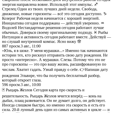
энергия направлена вовне. Используй этот импульс. ♐
Стрелец Один из твоих лучших дней недели. Свобода,
движение, новые горизонты — всё это сегодня доступно. ♑
Козерог Рабочая неделя начинается с хорошей энергией.
Инициатива сегодня поддержана — действуй уверенно. ♒
Водолей Нестандартные решения сегодня работают лучше
обычных. Доверься своему оригинальному подходу. ♓ Рыбы
Интуиция и активность сегодня работают вместе. Действуй —
но слушай внутренний компас. Ясно вижу 🪬
887
просм.
3 авг., 11:00
«Юль, я в шоке. У меня мурашки...» Именно так начинаются
истории тех, кто рискнул отправить свою дату рождения. Не
просто «интересно». А мурашки. Слезы. Потому что это не
про гороскопы — это про вашу жизнь, расшифрованную по
числам. Хватит гадать. Узнай правду о себе. 👉Напиши дату
рождения Эльвире, что бы получить бесплатный разбор,
который откроет глаза.
596
просм.
3 авг., 10:00
🃏 Рыцарь Жезлов Сегодня карта про скорость и
решительность. Рыцарь Жезлов мчится вперёд — конь на
дыбах, плащ развевается. Он не думает долго, он действует.
Иногда слишком быстро, но именно эта скорость и есть его
сила. 20-й лунный день один из самых активных в цикле — и