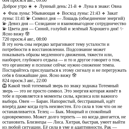
664
просм.
4 авг., 09:00
Доброе утро ☀️ 🔹 Лунный день: 21-й 🔹 Луна в знаке: Овна
🔹 Фаза луны: Убывающая 🔹 Восход луны: 21:43 🔹 Закат
луны: 11:41 💫 Символ дня — Лошадь (объединение энергий)
💫 Девиз дня — Созидание и взаимовыгодное сотрудничество
💫 Цвета дня — Синий, голубой и зелёный Хорошего дня! ✨
Ясно вижу 🪬
720
просм.
4 авг., 08:00
В эту ночь сны нередко затрагивают тему усталости и
потребности в восстановлении. Подсознание может
показывать образы медленного движения, тяжести или,
наоборот, глубокого отдыха — и то и другое говорит о том,
что организму и психике сейчас нужно снижение темпа.
Постарайтесь прислушаться к этому сигналу и не перегружать
себя в ближайшие дни. Ясно вижу 🪬
824
просм.
3 авг., 22:00
🦁 Какой твой тотемный зверь по знаку зодиака Тотемный
зверь — это не просто символ. Это энергия которая живёт в
тебе и проявляется в моменты силы, кризиса или важного
выбора. Овен — Баран. Напористый, бесстрашный, идёт
вперёд даже когда путь неизвестен. Его сила в том что он не
останавливается. Телец — Бык. Мощный и спокойный
одновременно. Может долго терпеть — но когда двигается, не
остановить. Близнецы — Лиса. Хитрая, быстрая, умеет выйти
из любой ситуации. Её сила в уме и адаптивности. Рак —