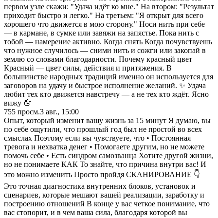
первом узле скажи: "Удача идёт ко мне." На втором: "Результат
приходит быстро и легко." На третьем: "Я открыт для всего
хорошего что движется в мою сторону." Носи нить при себе
— в кармане, в сумке или завяжи на запястье. Пока нить с
тобой — намерение активно. Когда снять Когда почувствуешь
что нужное случилось — сними нить и сожги или закопай в
землю со словами благодарности. Почему красный цвет
Красный — цвет силы, действия и притяжения. В
большинстве народных традиций именно он используется для
заговоров на удачу и быстрое исполнение желаний. ✨ Удача
любит тех кто движется навстречу — а не тех кто ждёт. Ясно
вижу 🪬
755
просм.
3 авг., 15:00
Опыт, который изменит вашу жизнь за 15 минут Я думаю, вы
по себе ощутили, что прошлый год был не простой во всех
смыслах Поэтому если вы чувствуете, что • Постоянная
тревога и нехватка денег • Помогаете другим, но не можете
помочь себе • Есть синдром самозванца Хотите другой жизни,
но не понимаете КАК То знайте, что причина внутри вас! И
это можно изменить Просто пройдя СКАНИРОВАНИЕ 👇
Это точная диагностика внутренних блоков, установок и
сценариев, которые мешают вашей реализации, заработку и
построению отношений В конце у вас четкое понимание, что
вас стопорит, и в чем ваша сила, благодаря которой вы