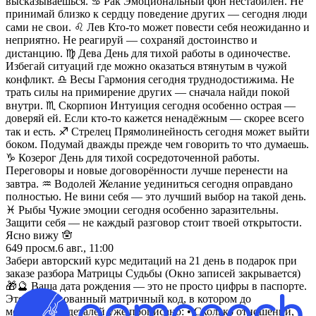
высказываешься. ♋ Рак Эмоциональный фон нестабилен. Не
принимай близко к сердцу поведение других — сегодня люди
сами не свои. ♌ Лев Кто-то может повести себя неожиданно и
неприятно. Не реагируй — сохраняй достоинство и
дистанцию. ♍ Дева День для тихой работы в одиночестве.
Избегай ситуаций где можно оказаться втянутым в чужой
конфликт. ♎ Весы Гармония сегодня труднодостижима. Не
трать силы на примирение других — сначала найди покой
внутри. ♏ Скорпион Интуиция сегодня особенно острая —
доверяй ей. Если кто-то кажется ненадёжным — скорее всего
так и есть. ♐ Стрелец Прямолинейность сегодня может выйти
боком. Подумай дважды прежде чем говорить то что думаешь.
♑ Козерог День для тихой сосредоточенной работы.
Переговоры и новые договорённости лучше перенести на
завтра. ♒ Водолей Желание уединиться сегодня оправдано
полностью. Не вини себя — это лучший выбор на такой день.
♓ Рыбы Чужие эмоции сегодня особенно заразительны.
Защити себя — не каждый разговор стоит твоей открытости.
Ясно вижу 🪬
649
просм.
6 авг., 11:00
Забери авторский курс медитаций на 21 день в подарок при
заказе разбора Матрицы Судьбы (Окно записей закрывается)
🎁🔮 Ваша дата рождения — это не просто цифры в паспорте.
Это зашифрованный матричный код, в котором до
мельчайших деталей уже прописано: • Сколько отношений,