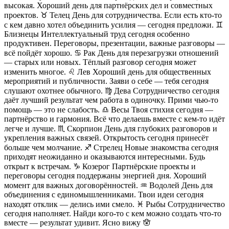
высокая. Хороший день для партнёрских дел и совместных
проектов. ♉ Телец День для сотрудничества. Если есть кто-то
с кем давно хотел объединить усилия — сегодня предложи. ♊
Близнецы Интеллектуальный труд сегодня особенно
продуктивен. Переговоры, презентации, важные разговоры —
всё пойдёт хорошо. ♋ Рак День для перезагрузки отношений
— старых или новых. Тёплый разговор сегодня может
изменить многое. ♌ Лев Хороший день для общественных
мероприятий и публичности. Заяви о себе — тебя сегодня
слушают охотнее обычного. ♍ Дева Сотрудничество сегодня
даёт лучший результат чем работа в одиночку. Прими чью-то
помощь — это не слабость. ♎ Весы Твоя стихия сегодня —
партнёрство и гармония. Всё что делаешь вместе с кем-то идёт
легче и лучше. ♏ Скорпион День для глубоких разговоров и
укрепления важных связей. Открытость сегодня принесёт
больше чем молчание. ♐ Стрелец Новые знакомства сегодня
приходят неожиданно и оказываются интересными. Будь
открыт к встречам. ♑ Козерог Партнёрские проекты и
переговоры сегодня поддержаны энергией дня. Хороший
момент для важных договорённостей. ♒ Водолей День для
объединения с единомышленниками. Твои идеи сегодня
находят отклик — делись ими смело. ♓ Рыбы Сотрудничество
сегодня наполняет. Найди кого-то с кем можно создать что-то
вместе — результат удивит. Ясно вижу 🪬