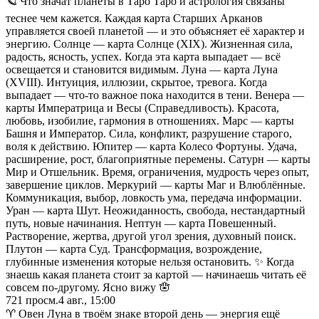
🪐 Что значат планеты в Таро Таро и астрология связаны
теснее чем кажется. Каждая карта Старших Арканов
управляется своей планетой — и это объясняет её характер и
энергию. Солнце — карта Солнце (XIX). Жизненная сила,
радость, ясность, успех. Когда эта карта выпадает — всё
освещается и становится видимым. Луна — карта Луна
(XVIII). Интуиция, иллюзии, скрытое, тревога. Когда
выпадает — что-то важное пока находится в тени. Венера —
карты Императрица и Весы (Справедливость). Красота,
любовь, изобилие, гармония в отношениях. Марс — карты
Башня и Император. Сила, конфликт, разрушение старого,
воля к действию. Юпитер — карта Колесо Фортуны. Удача,
расширение, рост, благоприятные перемены. Сатурн — карты
Мир и Отшельник. Время, ограничения, мудрость через опыт,
завершение циклов. Меркурий — карты Маг и Влюблённые.
Коммуникация, выбор, ловкость ума, передача информации.
Уран — карта Шут. Неожиданность, свобода, нестандартный
путь, новые начинания. Нептун — карта Повешенный.
Растворение, жертва, другой угол зрения, духовный поиск.
Плутон — карта Суд. Трансформация, возрождение,
глубинные изменения которые нельзя остановить. ✨ Когда
знаешь какая планета стоит за картой — начинаешь читать её
совсем по-другому. Ясно вижу 🪬
721
просм.
4 авг., 15:00
♈ Овен Луна в твоём знаке второй день — энергия ещё