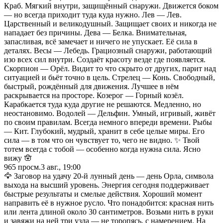
Краб. Мягкий внутри, защищённый снаружи. Движется боком
— но всегда приходит туда куда нужно. Лев — Лев.
Царственный и великодушный. Защищает своих и никогда не
нападает без причины. Дева — Белка. Внимательная,
запасливая, всё замечает и ничего не упускает. Её сила в
деталях. Весы — Лебедь. Грациозный снаружи, работающий
изо всех сил внутри. Создаёт красоту везде где появляется.
Скорпион — Орёл. Видит то что скрыто от других, парит над
ситуацией и бьёт точно в цель. Стрелец — Конь. Свободный,
быстрый, рождённый для движения. Лучшее в нём
раскрывается на просторе. Козерог — Горный козёл.
Карабкается туда куда другие не решаются. Медленно, но
неостановимо. Водолей — Дельфин. Умный, игривый, живёт
по своим правилам. Всегда немного впереди времени. Рыбы
— Кит. Глубокий, мудрый, хранит в себе целые миры. Его
сила — в том что он чувствует то, чего не видно. ✨ Твой
тотем всегда с тобой — особенно когда нужна сила. Ясно
вижу 🪬
965
просм.
3 авг., 19:00
🦅 Заговор на удачу 20-й лунный день — день Орла, символа
выхода на высший уровень. Энергия сегодня поддерживает
быстрые результаты и смелые действия. Хороший момент
направить её в нужное русло. Что понадобится: красная нить
или лента длиной около 30 сантиметров. Возьми нить в руки
и завяжи на ней три узла — не торопясь, с намерением. На