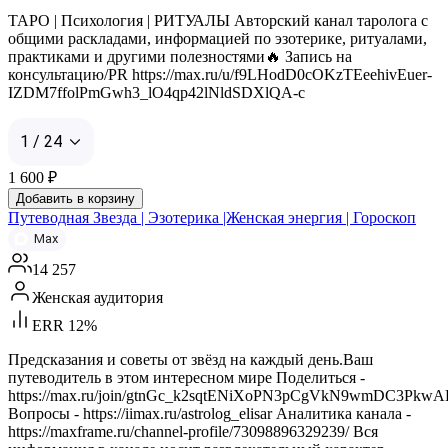
ТАРО | Психология | РИТУАЛЫ Авторский канал таролога с
общими раскладами, информацией по эзотерике, ритуалами,
практиками и другими полезностями🔥 Запись на
консультацию/PR https://max.ru/u/f9LHodD0cOKzTEeehivEuer-
IZDM7ffolPmGwh3_lO4qp42lNldSDXlQA-c
1 / 24
1 600
₽
Добавить в корзину
Путеводная Звезда | Эзотерика |Женская энергия | Гороскоп
Max
14 257
Женская аудитория
ERR 12%
Предсказания и советы от звёзд на каждый день.Ваш
путеводитель в этом интересном мире Поделиться -
https://max.ru/join/gtnGc_k2sqtENiXoPN3pCgVkN9wmDC3Pkw
Вопросы - https://iimax.ru/astrolog_elisar Аналитика канала -
https://maxframe.ru/channel-profile/73098896329239/ Вся