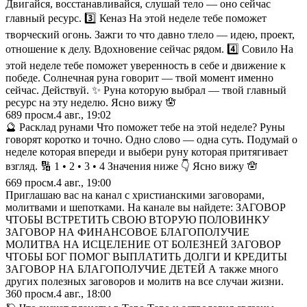
Двигайся, восстанавливайся, слушай тело — оно сейчас
главный ресурс. 3️⃣ Кеназ На этой неделе тебе поможет
творческий огонь. Зажги то что давно тлело — идею, проект,
отношение к делу. Вдохновение сейчас рядом. 4️⃣ Совило На
этой неделе тебе поможет уверенность в себе и движение к
победе. Солнечная руна говорит — твой момент именно
сейчас. Действуй. ✨ Руна которую выбрал — твой главный
ресурс на эту неделю. Ясно вижу 🪬
689
просм.
4 авг., 19:02
🔮 Расклад рунами Что поможет тебе на этой неделе? Руны
говорят коротко и точно. Одно слово — одна суть. Подумай о
неделе которая впереди и выбери руну которая притягивает
взгляд. 🔢 1 • 2 • 3 • 4 Значения ниже 👇 Ясно вижу 🪬
669
просм.
4 авг., 19:00
Приглашаю вас на канал с христианскими заговорами,
молитвами и шепотками. На канале вы найдете: ЗАГОВОР
ЧТОБЫ ВСТРЕТИТЬ СВОЮ ВТОРУЮ ПОЛОВИНКУ
ЗАГОВОР НА ФИНАНСОВОЕ БЛАГОПОЛУЧИЕ
МОЛИТВА НА ИСЦЕЛЕНИЕ ОТ БОЛЕЗНЕЙ ЗАГОВОР
ЧТОБЫ БОГ ПОМОГ ВЫПЛАТИТЬ ДОЛГИ И КРЕДИТЫ
ЗАГОВОР НА БЛАГОПОЛУЧИЕ ДЕТЕЙ А также много
других полезных заговоров и молитв на все случаи жизни.
360
просм.
4 авг., 18:00