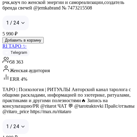
рчк,коуч по женской энергии и самореализации,создатель
бренда свечей @jemkabrand № 7473215508
1 / 24
5 990
₽
Добавить в корзину
RI ТАРО ✨
Telegram
58 363
Женская аудитория
ERR 4%
ТАРО | Психология | РИТУАЛЫ Авторский канал таролога с
общими раскладами, информацией по эзотерике, ритуалами,
практиками и другими полезностями🔥 Запись на
консультацию/PR @ritarot ЧАТ 💬 @tarotraktovki Прайс/отзывы
@ritaro_price https://max.ru/ritataro
1 / 24