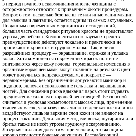
в период грудного вскармливания многие женщины с
осторожностью относятся к привычным бьюти процедурам.
Вопрос о том, насколько безопасны те или иные манипуляции
для малыша и лактации, остаётся одним из самых актуальных.
По данным современных медицинских исследований,
большая часть стандартных ритуалов красоты не представляет
угрозы для ребёнка. Компоненты используемых средств
преимущественно действуют локально и практически не
проникают в кровоток и грудное молоко. Так, в числе
разрешённых процедур — окрашивание, стрижка и укладка
волос. Хотя компоненты современных красок почти не
впитываются через кожу головы, гормональные изменения в
организме кормящей мамы могут повлиять на результат: цвет
может получиться непредсказуемым, а покрытие —
неравномерным. Без ограничений допускаются маникюр и
педикюр, включая использование гель лака и наращивание
ногтей. Для снижения риска вдыхания паров стоит отдавать
предпочтение салонам с хорошей вентиляцией. Безопасной
считается и уходовая косметология: массаж лица, применение
тканевых масок, ультразвуковая чистка и деликатные пилинги
воздействуют лишь на верхние слои кожи и не влияют на
процесс лактации. Депиляция методами воска, шугаринга или
бритья также не несёт угрозы грудному вскармливанию.
Лазерная эпиляция допустима при условии, что женщина
хорошо переносит болевые ощущения. Расслабляющий