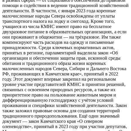
в разных сферах — от социального обеспечения до правовой
помощи и содействия в ведении традиционной хозяйственной
деятельности. В частности, с января 2023 года коренные
малочисленные народы Севера освобождены от уплаты
транспортного налога на лодку и снегоход. Кроме того,
учащиеся из числа КМНС имеют право на бесплатное
двухразовое питание в образовательных организациях, а если
они проживают в общежитии — на трёхразовое. Им также
компенсируют часть расходов на одежду и письменные
принадлежности. Среди ключевых нормативных актов,
принятых в регионе, парламентарий выделила закон «Об
организации и обеспечении защиты прав, исконной среды
обитания и традиционного образа жизни коренных
малочисленных народов Севера, Сибири и Дальнего Востока
РФ, проживающих в Камчатском крае», принятый в 2022
году. Этот документ впервые закрепил на региональном
уровне участие представителей КМНС в принятии решений,
связанных с освоением природных ресурсов, а также их
приоритетное право на пользование животным миром и
дифференцированную господдержку с учётом условий
проживания и специфики хозяйственной деятельности. Закон
также заложил правовые основы для создания территорий
традиционного природопользования. Ещё один значимый
документ — закон Камчатского края «О северном
оленеводстве», принятый в 2023 году при участии депутатов,