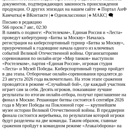
документов, подтверждающих законность происхождения
продукции. О других эпизодах на нашем сайте 🔸Портал АиФ
Камчатка|🔹ВКонтакте |🔸Одноклассники |🔹MАКС| 🗨️
Письмо в редакцию
566
просм.
7 авг., 02:30
В память о подвиге: «Ростелеком», Единая Россия и «Леста»
проведут кибертурнир «Битва за Москву» Началась
регистрация на киберспортивный турнир «Битва за Москву»,
приуроченный к годовщине начала одного из ключевых
событий Великой Отечественной войны. Организаторами
соревнования по онлайн-игре «Мир танков» выступили
«Ростелеком», партия «Единая Россия», игровая студия
«Леста» и Музей Победы. Киберспортивный турнир пройдет
в два этапа. Отборочные онлайн-соревнования продлятся до
23 августа 2026 года включительно. На этом этапе сражения
проводятся в режиме «Случайный бой», где каждый участник
играет сам за себя. Десять игроков, показавшие лучшие
результаты по итогам онлайн-отбора, получат приглашение на
финал в Москве. Решающие битвы состоятся 6 сентября 2026
года в Музее Победы на Поклонной горе — крупнейшем
музее истории Великой Отечественной войны. В преддверии
финала состоится жеребьевка, по результатам которой игроки
будут разделены на две команды. Таким образом, главные
сражения пройдут в командном режиме «Атака/оборона» на