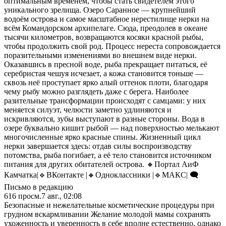
оптимальным временем, чтобы стать свидетелем этого
уникального зрелища. Озеро Саранное — крупнейший
водоём острова и самое масштабное нерестилище нерки на
всём Командорском архипелаге. Сюда, преодолев в океане
тысячи километров, возвращаются косяки красной рыбы,
чтобы продолжить свой род. Процесс нереста сопровождается
поразительными изменениями во внешнем виде нерки.
Оказавшись в пресной воде, рыба прекращает питаться, её
серебристая чешуя исчезает, а кожа становится тоньше —
сквозь неё проступает ярко алый оттенок плоти, благодаря
чему рыбу можно разглядеть даже с берега. Наиболее
разительные трансформации происходят с самцами: у них
меняется силуэт, челюсти заметно удлиняются и
искривляются, зубы выступают в разные стороны. Вода в
озере буквально кишит рыбой — над поверхностью мелькают
многочисленные ярко красные спины. Жизненный цикл
нерки завершается здесь: отдав силы воспроизводству
потомства, рыба погибает, а её тело становится источником
питания для других обитателей острова. 🔸Портал АиФ
Камчатка|🔹ВКонтакте |🔸Одноклассники |🔹MАКС| 🗨️
Письмо в редакцию
616
просм.
7 авг., 02:08
Безопасные и нежелательные косметические процедуры при
грудном вскармливании Желание молодой мамы сохранять
ухоженность и уверенность в себе вполне естественно, однако