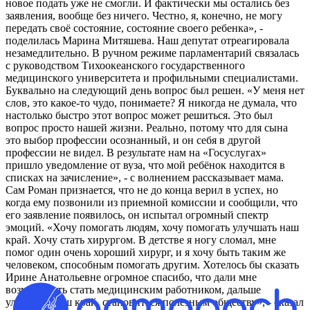
новое подать уже не смогли. И фактически мы остались без
заявления, вообще без ничего. Честно, я, конечно, не могу
передать своё состояние, состояние своего ребенка», -
поделилась Марина Митяшева. Наш депутат отреагировала
незамедлительно. В ручном режиме парламентарий связалась
с руководством Тихоокеанского государственного
медицинского университета и профильными специалистами.
Буквально на следующий день вопрос был решен. «У меня нет
слов, это какое-то чудо, понимаете? Я никогда не думала, что
настолько быстро этот вопрос может решиться. Это был
вопрос просто нашей жизни. Реально, потому что для сына
это выбор профессии осознанный, и он себя в другой
профессии не видел. В результате нам на «Госуслугах»
пришло уведомление от вуза, что мой ребёнок находится в
списках на зачисление», - с волнением рассказывает мама.
Сам Роман признается, что не до конца верил в успех, но
когда ему позвонили из приемной комиссии и сообщили, что
его заявление появилось, он испытал огромный спектр
эмоций. «Хочу помогать людям, хочу помогать улучшать наш
край. Хочу стать хирургом. В детстве я ногу сломал, мне
помог один очень хороший хирург, и я хочу быть таким же
человеком, способным помогать другим. Хотелось бы сказать
Ирине Анатольевне огромное спасибо, что дали мне
возможность стать медицинским работником, дальше
улучшать наш край, становиться полезным обществу», - сказал