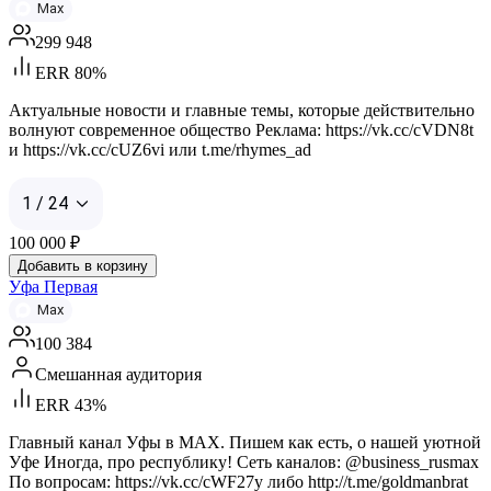
Max
299 948
ERR 80%
Актуальные новости и главные темы, которые действительно
волнуют современное общество Реклама: https://vk.cc/cVDN8t
и https://vk.cc/cUZ6vi или t.me/rhymes_ad
1 / 24
100 000
₽
Добавить в корзину
Уфа Первая
Max
100 384
Смешанная аудитория
ERR 43%
Главный канал Уфы в MAX. Пишем как есть, о нашей уютной
Уфе Иногда, про республику! Сеть каналов: @business_rusmax
По вопросам: https://vk.cc/cWF27y либо http://t.me/goldmanbrat