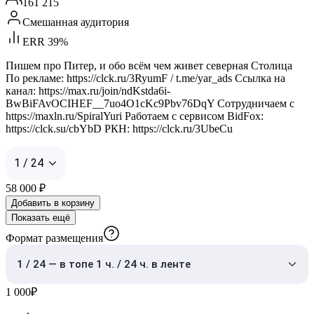
161 215
Смешанная аудитория
ERR 39%
Пишем про Питер, и обо всём чем живет северная Столица
По рекламе: https://clck.ru/3RyumF / t.me/yar_ads Ссылка на
канал: https://max.ru/join/ndKstda6i-
BwBiFAvOCIHEF__7uo4O1cKc9Pbv76DqY Сотрудничаем с
https://maxln.ru/SpiralYuri Работаем с сервисом BidFox:
https://clck.su/cbYbD РКН: https://clck.ru/3UbeCu
1 / 24
58 000
₽
Добавить в корзину
Показать ещё
Формат размещения
1 / 24 — в топе 1 ч. / 24 ч. в ленте
1 000
₽