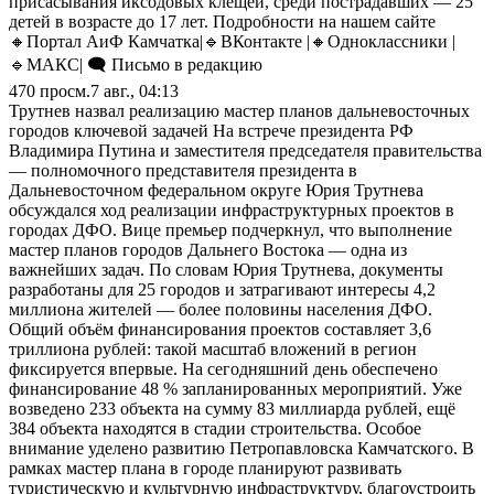
присасывания иксодовых клещей, среди пострадавших — 25
детей в возрасте до 17 лет. Подробности на нашем сайте
🔸Портал АиФ Камчатка|🔹ВКонтакте |🔸Одноклассники |
🔹MАКС| 🗨️ Письмо в редакцию
470
просм.
7 авг., 04:13
Трутнев назвал реализацию мастер планов дальневосточных
городов ключевой задачей На встрече президента РФ
Владимира Путина и заместителя председателя правительства
— полномочного представителя президента в
Дальневосточном федеральном округе Юрия Трутнева
обсуждался ход реализации инфраструктурных проектов в
городах ДФО. Вице премьер подчеркнул, что выполнение
мастер планов городов Дальнего Востока — одна из
важнейших задач. По словам Юрия Трутнева, документы
разработаны для 25 городов и затрагивают интересы 4,2
миллиона жителей — более половины населения ДФО.
Общий объём финансирования проектов составляет 3,6
триллиона рублей: такой масштаб вложений в регион
фиксируется впервые. На сегодняшний день обеспечено
финансирование 48 % запланированных мероприятий. Уже
возведено 233 объекта на сумму 83 миллиарда рублей, ещё
384 объекта находятся в стадии строительства. Особое
внимание уделено развитию Петропавловска Камчатского. В
рамках мастер плана в городе планируют развивать
туристическую и культурную инфраструктуру, благоустроить