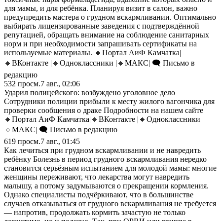
для мамы, и для ребёнка. Планируя визит в салон, важно
предупредить мастера о грудном вскармливании. Оптимально
выбирать лицензированные заведения с подтверждённой
репутацией, обращать внимание на соблюдение санитарных
норм и при необходимости запрашивать сертификаты на
используемые материалы. 🔸Портал АиФ Камчатка|
🔹ВКонтакте |🔸Одноклассники |🔹MАКС| 🗨️ Письмо в
редакцию
532
просм.
7 авг., 02:06
Ударил полицейского: возбуждено уголовное дело
Сотрудники полиции прибыли к месту жилого вагончика для
проверки сообщения о драке Подробности на нашем сайте
🔸Портал АиФ Камчатка|🔹ВКонтакте |🔸Одноклассники |
🔹MАКС| 🗨️ Письмо в редакцию
619
просм.
7 авг., 01:45
Как лечиться при грудном вскармливании и не навредить
ребёнку Болезнь в период грудного вскармливания нередко
становится серьёзным испытанием для молодой мамы: многие
женщины переживают, что лекарства могут навредить
малышу, а потому задумываются о прекращении кормления.
Однако специалисты подчёркивают, что в большинстве
случаев отказываться от грудного вскармливания не требуется
— напротив, продолжать кормить зачастую не только