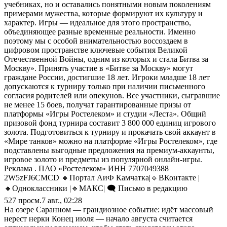
учебниках, но и оставались понятными новым поколениям
примерами мужества, которые формируют их культуру и
характер. Игры — идеальное для этого пространство,
объединяющее разные временные реальности. Именно
поэтому мы с особой внимательностью воссоздаем в
цифровом пространстве ключевые события Великой
Отечественной Войны, одним из которых и стала Битва за
Москву». Принять участие в «Битве за Москву» могут
граждане России, достигшие 18 лет. Игроки младше 18 лет
допускаются к турниру только при наличии письменного
согласия родителей или опекунов. Все участники, сыгравшие
не менее 15 боев, получат гарантированные призы от
платформы «Игры Ростелеком» и студии «Леста». Общий
призовой фонд турнира составит 3 800 000 единиц игрового
золота. Подготовиться к турниру и прокачать свой аккаунт в
«Мире танков» можно на платформе «Игры Ростелеком», где
подставлены выгодные предложения на премиум-аккаунты,
игровое золото и предметы из популярной онлайн-игры.
Реклама . ПАО «Ростелеком» ИНН 7707049388
2W5zFJ6CMCD 🔸Портал АиФ Камчатка|🔹ВКонтакте |
🔸Одноклассники |🔹MАКС| 🗨️ Письмо в редакцию
527
просм.
7 авг., 02:28
На озере Саранном — грандиозное событие: идёт массовый
нерест нерки Конец июля — начало августа считается