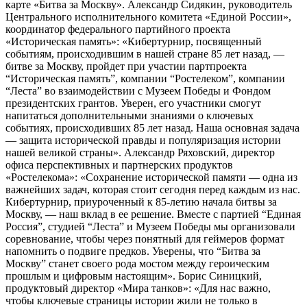
карте «Битва за Москву». Александр Сидякин, руководитель
Центрального исполнительного комитета «Единой России»,
координатор федерального партийного проекта
«Историческая память»: «Кибертурнир, посвященный
событиям, происходившим в нашей стране 85 лет назад, —
битве за Москву, пройдет при участии партпроекта
“Историческая память”, компании “Ростелеком”, компании
“Леста” во взаимодействии с Музеем Победы и Фондом
президентских грантов. Уверен, его участники смогут
напитаться дополнительными знаниями о ключевых
событиях, происходивших 85 лет назад. Наша основная задача
— защита исторической правды и популяризация истории
нашей великой страны». Александр Ряховский, директор
офиса перспективных и партнерских продуктов
«Ростелекома»: «Сохранение исторической памяти — одна из
важнейших задач, которая стоит сегодня перед каждым из нас.
Кибертурнир, приуроченный к 85-летию начала битвы за
Москву, — наш вклад в ее решение. Вместе с партией “Единая
Россия”, студией “Леста” и Музеем Победы мы организовали
соревнование, чтобы через понятный для геймеров формат
напомнить о подвиге предков. Уверены, что “Битва за
Москву” станет своего рода мостом между героическим
прошлым и цифровым настоящим». Борис Синицкий,
продуктовый директор «Мира танков»: «Для нас важно,
чтобы ключевые страницы истории жили не только в