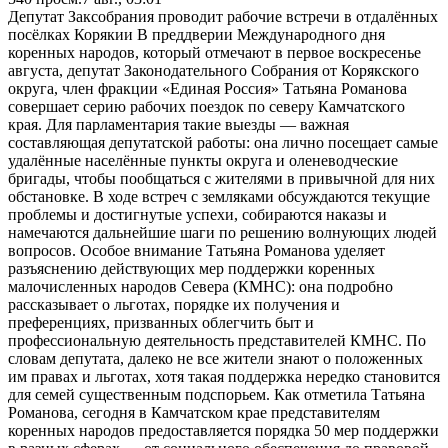
Депутат Заксобрания проводит рабочие встречи в отдалённых
посёлках Корякии В преддверии Международного дня
коренных народов, который отмечают в первое воскресенье
августа, депутат Законодательного Собрания от Корякского
округа, член фракции «Единая Россия» Татьяна Романова
совершает серию рабочих поездок по северу Камчатского
края. Для парламентария такие выезды — важная
составляющая депутатской работы: она лично посещает самые
удалённые населённые пункты округа и оленеводческие
бригады, чтобы пообщаться с жителями в привычной для них
обстановке. В ходе встреч с земляками обсуждаются текущие
проблемы и достигнутые успехи, собираются наказы и
намечаются дальнейшие шаги по решению волнующих людей
вопросов. Особое внимание Татьяна Романова уделяет
разъяснению действующих мер поддержки коренных
малочисленных народов Севера (КМНС): она подробно
рассказывает о льготах, порядке их получения и
преференциях, призванных облегчить быт и
профессиональную деятельность представителей КМНС. По
словам депутата, далеко не все жители знают о положенных
им правах и льготах, хотя такая поддержка нередко становится
для семей существенным подспорьем. Как отметила Татьяна
Романова, сегодня в Камчатском крае представителям
коренных народов предоставляется порядка 50 мер поддержки