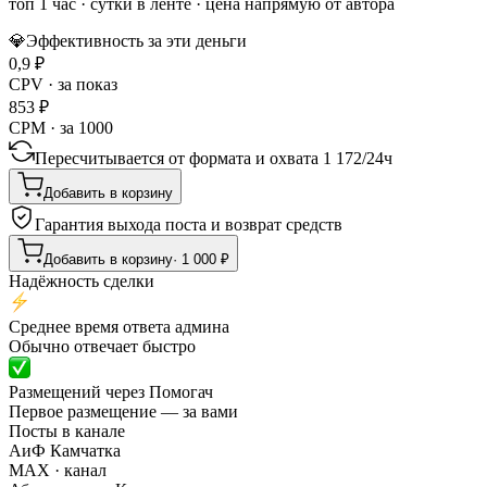
топ 1 час
·
сутки в ленте
· цена напрямую от автора
💎
Эффективность за эти деньги
0,9
₽
CPV · за показ
853
₽
CPM · за 1000
Пересчитывается от формата и охвата
1 172
/
24ч
Добавить в корзину
Гарантия выхода поста и возврат средств
Добавить в корзину
·
1 000
₽
Надёжность сделки
Среднее время ответа админа
Обычно отвечает быстро
Размещений через Помогач
Первое размещение — за вами
Посты в канале
АиФ Камчатка
MAX
· канал