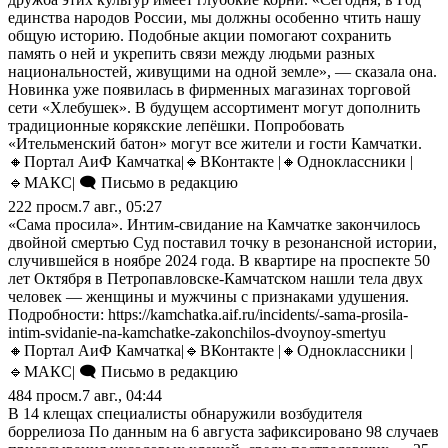
единства народов России, мы должны особенно чтить нашу
общую историю. Подобные акции помогают сохранить
память о ней и укрепить связи между людьми разных
национальностей, живущими на одной земле», — сказала она.
Новинка уже появилась в фирменных магазинах торговой
сети «Хлебушек». В будущем ассортимент могут дополнить
традиционные корякские лепёшки. Попробовать
«Ительменский батон» могут все жители и гости Камчатки.
🔸Портал АиФ Камчатка|🔹ВКонтакте |🔸Одноклассники |
🔹MАКС| 🗨️ Письмо в редакцию
222
просм.
7 авг., 05:27
«Сама просила». Интим-свидание на Камчатке закончилось
двойной смертью Суд поставил точку в резонансной истории,
случившейся в ноябре 2024 года. В квартире на проспекте 50
лет Октября в Петропавловске-Камчатском нашли тела двух
человек — женщины и мужчины с признаками удушения.
Подробности: https://kamchatka.aif.ru/incidents/-sama-prosila-
intim-svidanie-na-kamchatke-zakonchilos-dvoynoy-smertyu
🔸Портал АиФ Камчатка|🔹ВКонтакте |🔸Одноклассники |
🔹MАКС| 🗨️ Письмо в редакцию
484
просм.
7 авг., 04:44
В 14 клещах специалисты обнаружили возбудителя
боррелиоза По данным на 6 августа зафиксировано 98 случаев