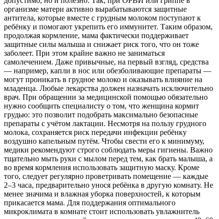
допустимо, но и полезно. Так, при ОРВИ или гриппе в
организме матери активно вырабатываются защитные
антитела, которые вместе с грудным молоком поступают к
ребёнку и помогают укрепить его иммунитет. Таким образом,
продолжая кормление, мама фактически поддерживает
защитные силы малыша и снижает риск того, что он тоже
заболеет. При этом крайне важно не заниматься
самолечением. Даже привычные, на первый взгляд, средства
— например, капли в нос или обезболивающие препараты —
могут проникать в грудное молоко и оказывать влияние на
младенца. Любые лекарства должен назначать исключительно
врач. При обращении за медицинской помощью обязательно
нужно сообщить специалисту о том, что женщина кормит
грудью: это позволит подобрать максимально безопасные
препараты с учётом лактации. Несмотря на пользу грудного
молока, сохраняется риск передачи инфекции ребёнку
воздушно капельным путём. Чтобы свести его к минимуму,
медики рекомендуют строго соблюдать меры гигиены. Важно
тщательно мыть руки с мылом перед тем, как брать малыша, а
во время кормления использовать защитную маску. Кроме
того, следует регулярно проветривать помещение — каждые
2–3 часа, предварительно унося ребёнка в другую комнату. Не
менее значима и влажная уборка поверхностей, к которым
прикасается мама. Для поддержания оптимального
микроклимата в комнате стоит использовать увлажнитель