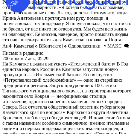
Роман. Марина Митяшева также обратилась к вице-спикеру
со словами благодарности: «Я хотела бы сказать огромные,
просто бесконечные слова благодарности. Потому что, когда
Ирина Анатольевна протянула нам руку помощи, я
почувствовала эту поддержку. Я почувствовала, что нас никто
не бросил, от нас никто не отвернулся. Мы будем всю жизнь
ей благодарны. Её миссия, наверное, просто помогать людям -
это наш ангел-хранитель для Камчатского края». 🔸Портал
АиФ Камчатка|🔹ВКонтакте |🔸Одноклассники |🔹MАКС| 🗨️
Письмо в редакцию
200
просм.
7 авг., 05:29
На Камчатке начали выпускать «Ительменский батон» В Год
единства народов России на Камчатке запустили новую
продукцию — «Ительменский батон». Его выпустил
«Петропавловский хлебокомбинат» — одно из старейших
предприятий региона. Запуск приурочили к 100-летию
Тигильского муниципального округа, на территории которого
находится село Ковран — неофициальная столица
ительменов, одного из коренных малочисленных народов
Севера. Как отметила общественный советник губернатора
Камчатского края по вопросам Корякского округа Валентина
Броневич, хлеб всегда объединяет людей. И появление батона
с таким названием особенно символично: именно ительмены
одними из первых поддержали русских землепроходцев, и
дружба этих культур имеет глубокие корни. «Сегодня, в Год