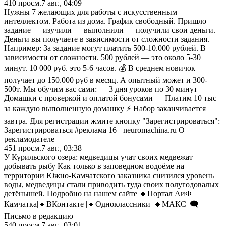
410
просм.
7 авг., 04:09
Нужны 7 желающих для работы с искусственным
интеллектом. Работа из дома. График свободный. Пришло
задание — изучили — выполнили — получили свои деньги.
Деньги вы получаете в зависимости от сложности задания.
Например: За задание могут платить 500-10.000 рублей. В
зависимости от сложности. 500 рублей — это около 5-30
минут. 10 000 руб. это 5-6 часов. 💰 В среднем новичок
получает до 150.000 руб в месяц. А опытный может и 300-
500т. Мы обучим вас сами: — 3 дня уроков по 30 минут —
Домашки с проверкой и оплатой бонусами — Платим 10 тыс
за каждую выполненную домашку ⚡ Набор заканчивается
завтра. Для регистрации жмите кнопку "Зарегистрироваться":
Зарегистрироваться #реклама 16+ neuromachina.ru О
рекламодателе
451
просм.
7 авг., 03:38
У Курильского озера: медведицы учат своих медвежат
добывать рыбу Как только в заповедном водоёме на
территории Южно-Камчатского заказника снизился уровень
воды, медведицы стали приводить туда своих полугодовалых
детёнышей. Подробно на нашем сайте 🔸Портал АиФ
Камчатка|🔹ВКонтакте |🔸Одноклассники |🔹MАКС| 🗨️
Письмо в редакцию
540
просм.
7 авг., 03:01