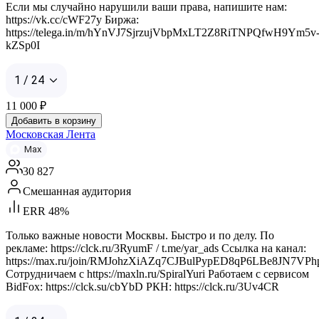
Если мы случайно нарушили ваши права, напишите нам:
https://vk.cc/cWF27y Биржа:
https://telega.in/m/hYnVJ7SjrzujVbpMxLT2Z8RiTNPQfwH9Ym5v
kZSp0I
1 / 24
11 000
₽
Добавить в корзину
Московская Лента
Max
30 827
Смешанная аудитория
ERR 48%
Только важные новости Москвы. Быстро и по делу. По
рекламе: https://clck.ru/3RyumF / t.me/yar_ads Ссылка на канал:
https://max.ru/join/RMJohzXiAZq7CJBulPypED8qP6LBe8JN7VPh
Сотрудничаем с https://maxln.ru/SpiralYuri Работаем с сервисом
BidFox: https://clck.su/cbYbD РКН: https://clck.ru/3Uv4CR