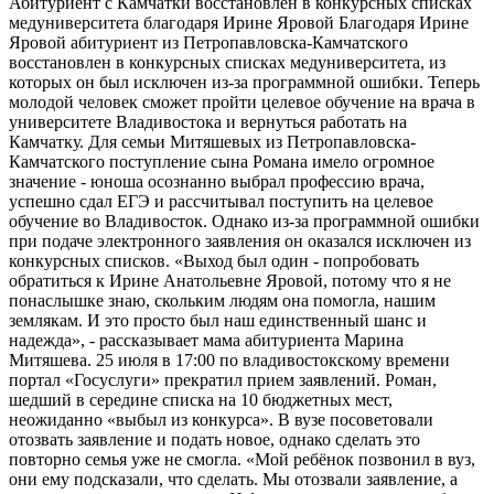
Абитуриент с Камчатки восстановлен в конкурсных списках
медуниверситета благодаря Ирине Яровой Благодаря Ирине
Яровой абитуриент из Петропавловска-Камчатского
восстановлен в конкурсных списках медуниверситета, из
которых он был исключен из-за программной ошибки. Теперь
молодой человек сможет пройти целевое обучение на врача в
университете Владивостока и вернуться работать на
Камчатку. Для семьи Митяшевых из Петропавловска-
Камчатского поступление сына Романа имело огромное
значение - юноша осознанно выбрал профессию врача,
успешно сдал ЕГЭ и рассчитывал поступить на целевое
обучение во Владивосток. Однако из-за программной ошибки
при подаче электронного заявления он оказался исключен из
конкурсных списков. «Выход был один - попробовать
обратиться к Ирине Анатольевне Яровой, потому что я не
понаслышке знаю, скольким людям она помогла, нашим
землякам. И это просто был наш единственный шанс и
надежда», - рассказывает мама абитуриента Марина
Митяшева. 25 июля в 17:00 по владивостокскому времени
портал «Госуслуги» прекратил прием заявлений. Роман,
шедший в середине списка на 10 бюджетных мест,
неожиданно «выбыл из конкурса». В вузе посоветовали
отозвать заявление и подать новое, однако сделать это
повторно семья уже не смогла. «Мой ребёнок позвонил в вуз,
они ему подсказали, что сделать. Мы отозвали заявление, а