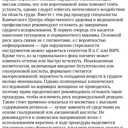
массаж спины, ног или воротниковой зоны поможет снять
усталость, однако следует избегать интенсивного воздействия
на область груди. Вместе с тем ряд процедур специалисты
Камчатского Центра общественного здоровья и медицинской
профилактики рекомендуют отложить до завершения
грудного вскармливания. В первую очередь это касается
нанесения татуировок и перманентного макияжа. Основной
риск здесь связан не с пигментами, а с вероятностью
инфицирования — при нарушении стерильности
инструментов можно заразиться гепатитом B и C или ВИЧ.
Кроме того, из за гормонального фона пигмент может
изменить оттенок или быстро исчезнуть. Инъекционная
косметология, включающая введение ботулотоксина или
гиалуроновой кислоты, формально считается
малорискованной: вероятность попадания веществ в грудное
молоко минимальна. Однако полноценных клинических
исследований на кормящих женщинах не проводилось,
поэтому врачи предпочитают рекомендовать отложить такие
процедуры, чтобы исключить риск индивидуальной реакции.
Также стоит временно отказаться от косметики с высоким
содержанием ретинола — лучше заменить её средствами на
основе гиалуроновой или азелаиновой кислоты. Не
рекомендуется и химическое выпрямление волос с
использованием кератина: в ходе процедуры выделяются
токсичные пары формальдегида, вдыхание которых опасно и