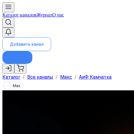
Каталог каналов
Журнал
О нас
Добавить канал
Каталог
/
Все каналы
/
Макс
/
АиФ Камчатка
Max