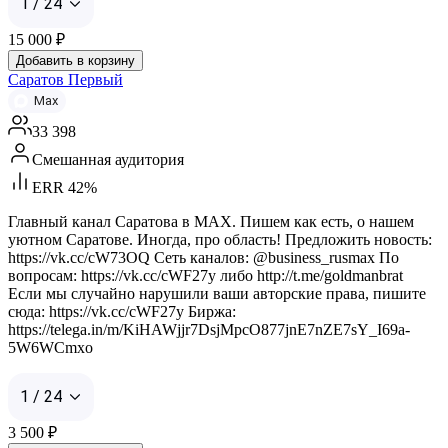
1 / 24
15 000
₽
Добавить в корзину
Саратов Первый
Max
33 398
Смешанная аудитория
ERR 42%
Главный канал Саратова в MAX. Пишем как есть, о нашем
уютном Саратове. Иногда, про область! Предложить новость:
https://vk.cc/cW73OQ Сеть каналов: @business_rusmax По
вопросам: https://vk.cc/cWF27y либо http://t.me/goldmanbrat
Если мы случайно нарушили ваши авторские права, пишите
сюда: https://vk.cc/cWF27y Биржа:
https://telega.in/m/KiHAWjjr7DsjMpcO877jnE7nZE7sY_I69a-
5W6WCmxo
1 / 24
3 500
₽