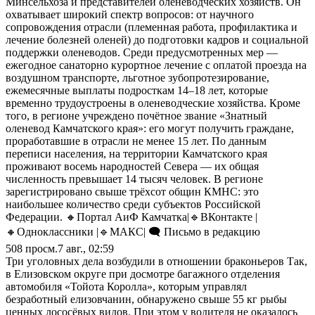
Минсельхоза и представителей оленеводческих хозяйств. Он
охватывает широкий спектр вопросов: от научного
сопровождения отрасли (племенная работа, профилактика и
лечение болезней оленей) до подготовки кадров и социальной
поддержки оленеводов. Среди предусмотренных мер —
ежегодное санаторно курортное лечение с оплатой проезда на
воздушном транспорте, льготное зубопротезирование,
ежемесячные выплаты подросткам 14–18 лет, которые
временно трудоустроены в оленеводческие хозяйства. Кроме
того, в регионе учреждено почётное звание «Знатный
оленевод Камчатского края»: его могут получить граждане,
проработавшие в отрасли не менее 15 лет. По данным
переписи населения, на территории Камчатского края
проживают восемь народностей Севера — их общая
численность превышает 14 тысяч человек. В регионе
зарегистрировано свыше трёхсот общин КМНС: это
наибольшее количество среди субъектов Российской
Федерации. 🔸Портал АиФ Камчатка|🔹ВКонтакте |
🔸Одноклассники |🔹MАКС| 🗨️ Письмо в редакцию
508
просм.
7 авг., 02:59
Три уголовных дела возбудили в отношении браконьеров Так,
в Елизовском округе при досмотре багажного отделения
автомобиля «Тойота Королла», которым управлял
безработный елизовчанин, обнаружено свыше 55 кг рыбы
ценных лососёвых видов. При этом у водителя не оказалось