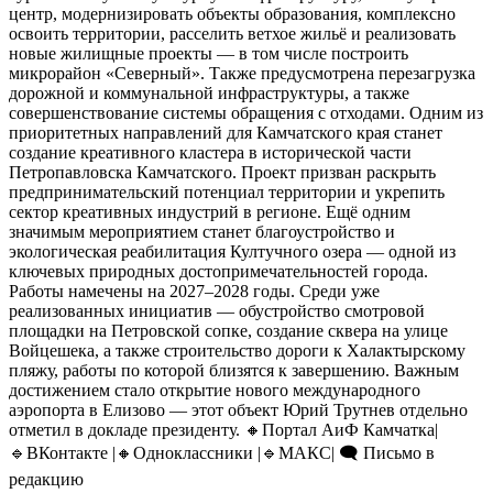
центр, модернизировать объекты образования, комплексно
освоить территории, расселить ветхое жильё и реализовать
новые жилищные проекты — в том числе построить
микрорайон «Северный». Также предусмотрена перезагрузка
дорожной и коммунальной инфраструктуры, а также
совершенствование системы обращения с отходами. Одним из
приоритетных направлений для Камчатского края станет
создание креативного кластера в исторической части
Петропавловска Камчатского. Проект призван раскрыть
предпринимательский потенциал территории и укрепить
сектор креативных индустрий в регионе. Ещё одним
значимым мероприятием станет благоустройство и
экологическая реабилитация Култучного озера — одной из
ключевых природных достопримечательностей города.
Работы намечены на 2027–2028 годы. Среди уже
реализованных инициатив — обустройство смотровой
площадки на Петровской сопке, создание сквера на улице
Войцешека, а также строительство дороги к Халактырскому
пляжу, работы по которой близятся к завершению. Важным
достижением стало открытие нового международного
аэропорта в Елизово — этот объект Юрий Трутнев отдельно
отметил в докладе президенту. 🔸Портал АиФ Камчатка|
🔹ВКонтакте |🔸Одноклассники |🔹MАКС| 🗨️ Письмо в
редакцию