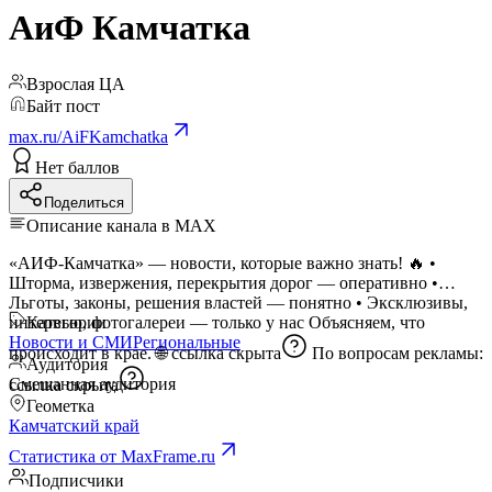
АиФ Камчатка
Взрослая ЦА
Байт пост
max.ru/AiFKamchatka
Нет баллов
Поделиться
Описание канала в MAX
«АИФ-Камчатка» — новости, которые важно знать! 🔥 •
Шторма, извержения, перекрытия дорог — оперативно •
Льготы, законы, решения властей — понятно • Эксклюзивы,
интервью, фотогалереи — только у нас Объясняем, что
Категории
Новости и СМИ
Региональные
происходит в крае. 🌐
ссылка скрыта
По вопросам рекламы:
Аудитория
Смешанная аудитория
ссылка скрыта
Геометка
Камчатский край
Статистика от MaxFrame.ru
Подписчики