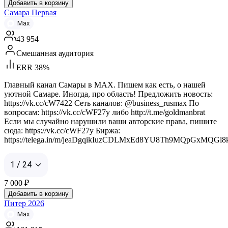
Добавить в корзину
Самара Первая
Max
43 954
Смешанная аудитория
ERR 38%
Главный канал Самары в MAX. Пишем как есть, о нашей
уютной Самаре. Иногда, про область! Предложить новость:
https://vk.cc/cW7422 Сеть каналов: @business_rusmax По
вопросам: https://vk.cc/cWF27y либо http://t.me/goldmanbrat
Если мы случайно нарушили ваши авторские права, пишите
сюда: https://vk.cc/cWF27y Биржа:
https://telega.in/m/jeaDgqikIuzCDLMxEd8YU8Th9MQpGxMQGl
1 / 24
7 000
₽
Добавить в корзину
Питер 2026
Max