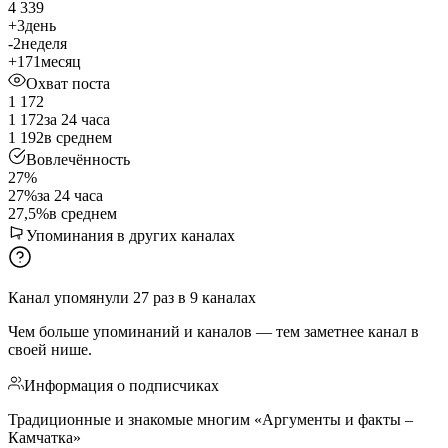
4 339
+3
день
-2
неделя
+171
месяц
Охват поста
1 172
1 172
за 24 часа
1 192
в среднем
Вовлечённость
27%
27%
за 24 часа
27,5%
в среднем
Упоминания в других каналах
Канал упомянули
27
раз
в
9
каналах
Чем больше упоминаний и каналов — тем заметнее канал в
своей нише.
Информация о подписчиках
Традиционные и знакомые многим «Аргументы и факты –
Камчатка»