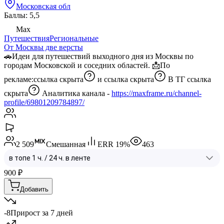
Московская обл
Баллы: 5,5
Max
Путешествия
Региональные
От Москвы две версты
🚗Идеи для путешествий выходного дня из Москвы по
городам Московской и соседних областей. 📩По
рекламе:
ссылка скрыта
и
ссылка скрыта
В ТГ
ссылка
скрыта
Аналитика канала -
https://maxframe.ru/channel-
profile/69801209784897/
2 509
Смешанная
ERR
19
%
463
900
₽
Добавить
-8
Прирост за 7 дней