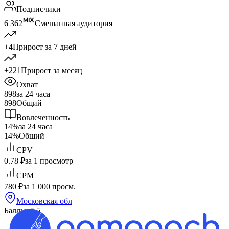
Подписчики
6 362
Смешанная аудитория
+4
Прирост за 7 дней
+221
Прирост за месяц
Охват
898
за 24 часа
898
Общий
Вовлеченность
14%
за 24 часа
14%
Общий
CPV
0.78 ₽
за 1 просмотр
CPM
780 ₽
за 1 000 просм.
Московская обл
Баллы: 5,5
Max