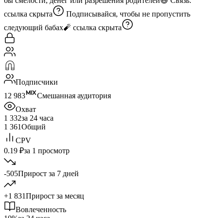
бы смелости, денег или разрешения родителей😅 Связь:
ссылка скрыта
Подписывайся, чтобы не пропустить
следующий бабах🧨
ссылка скрыта
Подписчики
12 983
Смешанная аудитория
Охват
1 332
за 24 часа
1 361
Общий
CPV
0.19 ₽
за 1 просмотр
-505
Прирост за 7 дней
+1 831
Прирост за месяц
Вовлеченность