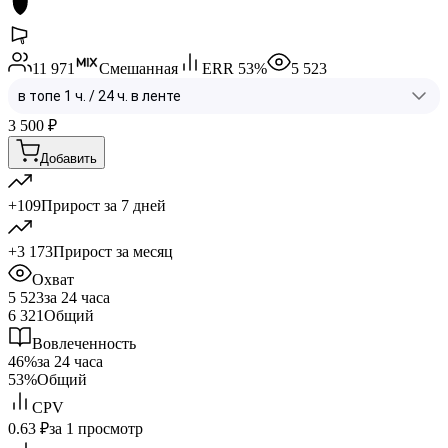
11 971
Смешанная
ERR
53
%
5 523
3 500
₽
Добавить
+109
Прирост за 7 дней
+3 173
Прирост за месяц
Охват
5 523
за 24 часа
6 321
Общий
Вовлеченность
46%
за 24 часа
53%
Общий
CPV
0.63 ₽
за 1 просмотр