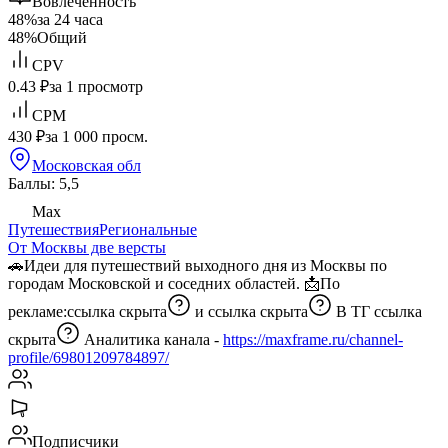
Вовлеченность
48%
за 24 часа
48%
Общий
CPV
0.43 ₽
за 1 просмотр
CPM
430 ₽
за 1 000 просм.
Московская обл
Баллы: 5,5
Max
Путешествия
Региональные
От Москвы две версты
🚗Идеи для путешествий выходного дня из Москвы по
городам Московской и соседних областей. 📩По
рекламе:
ссылка скрыта
и
ссылка скрыта
В ТГ
ссылка
скрыта
Аналитика канала -
https://maxframe.ru/channel-
profile/69801209784897/
Подписчики