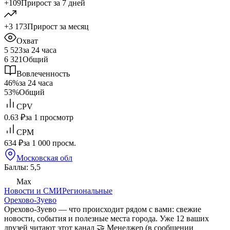
+109
Прирост за 7 дней
+3 173
Прирост за месяц
Охват
5 523
за 24 часа
6 321
Общий
Вовлеченность
46%
за 24 часа
53%
Общий
CPV
0.63 ₽
за 1 просмотр
CPM
634 ₽
за 1 000 просм.
Московская обл
Баллы: 5,5
Max
Новости и СМИ
Региональные
Орехово-Зуево
Орехово‑Зуево — что происходит рядом с вами: свежие
новости, события и полезные места города. Уже 12 ваших
друзей читают этот канал 🤝 Менеджер (в сообщении