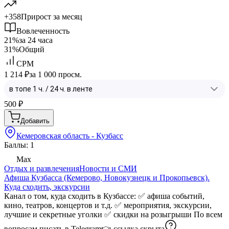
+358
Прирост за месяц
Вовлеченность
21%
за 24 часа
31%
Общий
CPM
1 214 ₽
за 1 000 просм.
500
₽
Добавить
Кемеровская область - Кузбасс
Баллы: 1
Max
Отдых и развлечения
Новости и СМИ
Афиша Кузбасса (Кемерово, Новокузнецк и Прокопьевск).
Куда сходить, экскурсии
Канал о том, куда сходить в Кузбассе: ✅ афиша событий,
кино, театров, концертов и т.д. ✅ мероприятия, экскурсии,
лучшие и секретные уголки ✅ скидки на розыгрыши По всем
вопросам писать в Telegram👉
ссылка скрыта