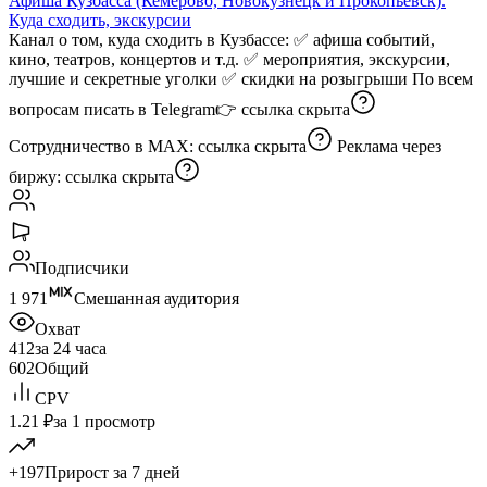
Афиша Кузбасса (Кемерово, Новокузнецк и Прокопьевск).
Куда сходить, экскурсии
Канал о том, куда сходить в Кузбассе: ✅ афиша событий,
кино, театров, концертов и т.д. ✅ мероприятия, экскурсии,
лучшие и секретные уголки ✅ скидки на розыгрыши По всем
вопросам писать в Telegram👉
ссылка скрыта
Сотрудничество в MAX:
ссылка скрыта
Реклама через
биржу:
ссылка скрыта
Подписчики
1 971
Смешанная аудитория
Охват
412
за 24 часа
602
Общий
CPV
1.21 ₽
за 1 просмотр
+197
Прирост за 7 дней