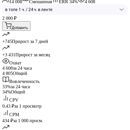
14 008
Смешанная
ERR
34
%
4 608
2 000
₽
Добавить
+745
Прирост за 7 дней
+3 431
Прирост за месяц
Охват
4 608
за 24 часа
4 805
Общий
Вовлеченность
33%
за 24 часа
34%
Общий
CPV
0.43 ₽
за 1 просмотр
CPM
434 ₽
за 1 000 просм.