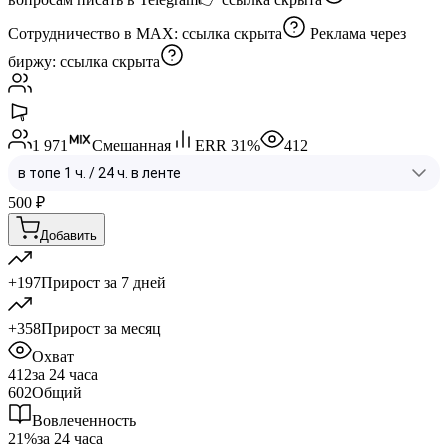
Сотрудничество в MAX:
ссылка скрыта
Реклама через
биржу:
ссылка скрыта
1 971
Смешанная
ERR
31
%
412
500
₽
Добавить
+197
Прирост за 7 дней
+358
Прирост за месяц
Охват
412
за 24 часа
602
Общий
Вовлеченность
21%
за 24 часа