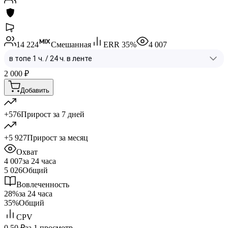
14 224
Смешанная
ERR
35
%
4 007
2 000
₽
Добавить
+576
Прирост за 7 дней
+5 927
Прирост за месяц
Охват
4 007
за 24 часа
5 026
Общий
Вовлеченность
28%
за 24 часа
35%
Общий
CPV
0.50 ₽
за 1 просмотр