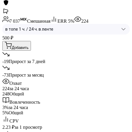
7 037
Смешанная
ERR
5
%
224
500
₽
Добавить
-19
Прирост за 7 дней
-73
Прирост за месяц
Охват
224
за 24 часа
248
Общий
Вовлеченность
3%
за 24 часа
5%
Общий
CPV
2.23 ₽
за 1 просмотр