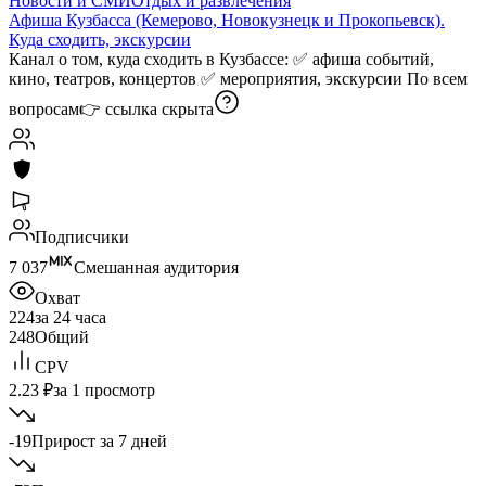
Новости и СМИ
Отдых и развлечения
Афиша Кузбасса (Кемерово, Новокузнецк и Прокопьевск).
Куда сходить, экскурсии
Канал о том, куда сходить в Кузбассе: ✅ афиша событий,
кино, театров, концертов ✅ мероприятия, экскурсии По всем
вопросам👉
ссылка скрыта
Подписчики
7 037
Смешанная аудитория
Охват
224
за 24 часа
248
Общий
CPV
2.23 ₽
за 1 просмотр
-19
Прирост за 7 дней