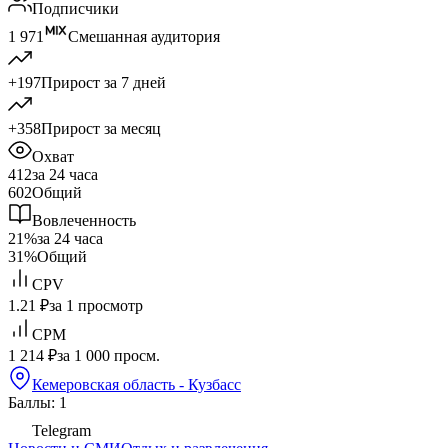
Подписчики
1 971
Смешанная аудитория
+197
Прирост за 7 дней
+358
Прирост за месяц
Охват
412
за 24 часа
602
Общий
Вовлеченность
21%
за 24 часа
31%
Общий
CPV
1.21 ₽
за 1 просмотр
CPM
1 214 ₽
за 1 000 просм.
Кемеровская область - Кузбасс
Баллы: 1
Telegram