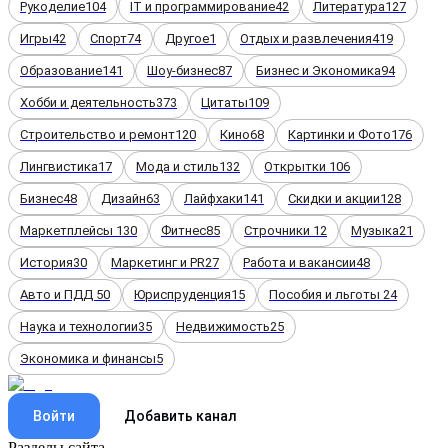
Рукоделие
104
IT и программирование
42
Литература
127
Игры
42
Спорт
74
Другое
1
Отдых и развлечения
419
Образование
141
Шоу-бизнес
87
Бизнес и Экономика
94
Хобби и деятельность
373
Цитаты
109
Строительство и ремонт
120
Кино
68
Картинки и Фото
176
Лингвистика
17
Мода и стиль
132
Открытки
106
Бизнес
48
Дизайн
63
Лайфхаки
141
Скидки и акции
128
Маркетплейсы
130
Фитнес
85
Строчники
12
Музыка
21
История
30
Маркетинг и PR
27
Работа и вакансии
48
Авто и ПДД
50
Юриспруденция
15
Пособия и льготы
24
Наука и технологии
35
Недвижимость
25
Экономика и финансы
5
Войти
Добавить канал
Разделы сайта