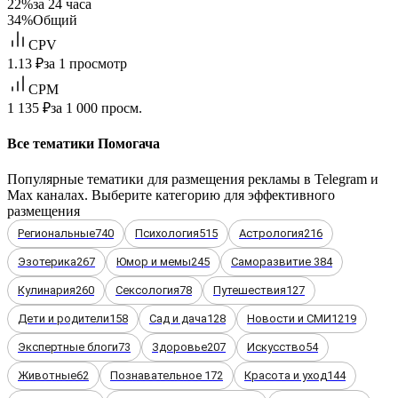
22%
за 24 часа
34%
Общий
CPV
1.13 ₽
за 1 просмотр
CPM
1 135 ₽
за 1 000 просм.
Все тематики Помогача
Популярные тематики для размещения рекламы в Telegram и
Max каналах. Выберите категорию для эффективного
размещения
Региональные
740
Психология
515
Астрология
216
Эзотерика
267
Юмор и мемы
245
Саморазвитие
384
Кулинария
260
Сексология
78
Путешествия
127
Дети и родители
158
Сад и дача
128
Новости и СМИ
1219
Экспертные блоги
73
Здоровье
207
Искусство
54
Животные
62
Познавательное
172
Красота и уход
144