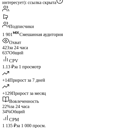
интересует):
ссылка скрыта
Подписчики
1 901
Смешанная аудитория
Охват
423
за 24 часа
637
Общий
CPV
1.13 ₽
за 1 просмотр
+14
Прирост за 7 дней
+129
Прирост за месяц
Вовлеченность
22%
за 24 часа
34%
Общий
CPM
1 135 ₽
за 1 000 просм.