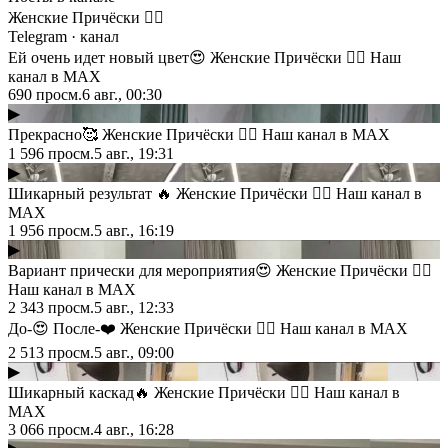
Женские Причёски 💇‍♀️
Telegram
· канал
Ей очень идет новый цвет😍 Женские Причёски 💇‍♀️ Наш
канал в MAX
690
просм.
6 авг., 00:30
▶
Прекрасно🥰 Женские Причёски 💇‍♀️ Наш канал в MAX
1 596
просм.
5 авг., 19:31
▶
Шикарный результат 🔥 Женские Причёски 💇‍♀️ Наш канал в
MAX
1 956
просм.
5 авг., 16:19
▶
Вариант прически для мероприятия😍 Женские Причёски 💇‍♀️
Наш канал в MAX
2 343
просм.
5 авг., 12:33
До-😍 После-❤️ Женские Причёски 💇‍♀️ Наш канал в MAX
2 513
просм.
5 авг., 09:00
▶
Шикарный каскад🔥 Женские Причёски 💇‍♀️ Наш канал в
MAX
3 066
просм.
4 авг., 16:28