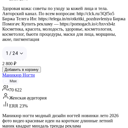
Здоровая кожа: советы по уходу за кожей лица и тела.
Авторский канал. По всем вопросам: http://clck.ru/3Qf5o5
Биржа Телега Ин: https://telega.in/m/otkritki_pozdravleniya Биржа
Помогач: Купить рекламу — https://pomogach.io/c/hxvxb4z
Косметика, красота, молодость, здоровье, косметология,
косметолог, бьюти процедуры, маски для лица, морщины,
акне, пигментация
1 / 24
2 800
₽
Добавить в корзину
Маникюр Ногти
Max
70 622
Женская аудитория
ERR 23%
Маникюр ногти модный дизайн ногтей новинки лето 2026
фото видео красивые идеи на короткие длинные летний
маник квадрат миндаль тренды реклама