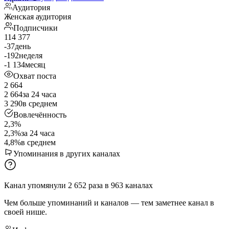
Аудитория
Женская аудитория
Подписчики
114 377
-37
день
-192
неделя
-1 134
месяц
Охват поста
2 664
2 664
за 24 часа
3 290
в среднем
Вовлечённость
2,3%
2,3%
за 24 часа
4,8%
в среднем
Упоминания в других каналах
Канал упомянули
2 652
раза
в
963
каналах
Чем больше упоминаний и каналов — тем заметнее канал в
своей нише.