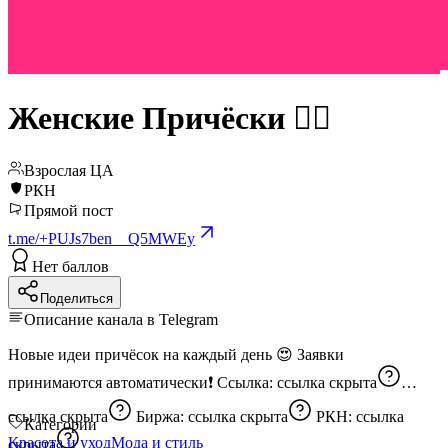
Женские Причёски 💇‍♀️
Взрослая ЦА
РКН
Прямой пост
t.me/+PUJs7ben__Q5MWEy
Нет баллов
Поделиться
Описание канала в Telegram
Новые идеи причёсок на каждый день 😍 Заявки
принимаются автоматически❗️ Ссылка:
ссылка скрыта
ссылка скрыта
Биржа:
ссылка скрыта
РКН:
ссылка
Категории
Красота и уход
Мода и стиль
скрыта