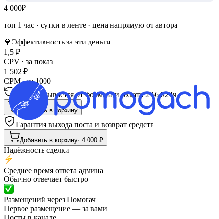
4 000
₽
топ 1 час
·
сутки в ленте
· цена напрямую от автора
💎
Эффективность за эти деньги
1,5
₽
CPV · за показ
1 502
₽
CPM · за 1000
Пересчитывается от формата и охвата
2 664
/
24ч
Добавить в корзину
Гарантия выхода поста и возврат средств
Добавить в корзину
·
4 000
₽
Надёжность сделки
Среднее время ответа админа
Обычно отвечает быстро
Размещений через Помогач
Первое размещение — за вами
Посты в канале