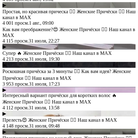
▶
Простая, но красивая прическа 👍🏻 Женские Причёски 💇‍♀️ Наш
канал в MAX
4 001
просм.
1 авг., 09:00
Как вам преображение?😍 Женские Причёски 💇‍♀️ Наш канал в
MAX
4 115
просм.
31 июля, 22:27
▶
Супер 🔥 Женские Причёски 💇‍♀️ Наш канал в MAX
4 213
просм.
31 июля, 19:30
▶
Роскошная причёска за 3 минуты 👍🏻 Как вам идея? Женские
Причёски 💇‍♀️ Наш канал в MAX
3 953
просм.
31 июля, 17:23
▶
Интересный вариант причёски для коротких волос 🔥
Женские Причёски 💇‍♀️ Наш канал в MAX
4 112
просм.
31 июля, 13:58
▶
Прелесть😍 Женские Причёски 💇‍♀️ Наш канал в MAX
4 148
просм.
31 июля, 09:48
▶