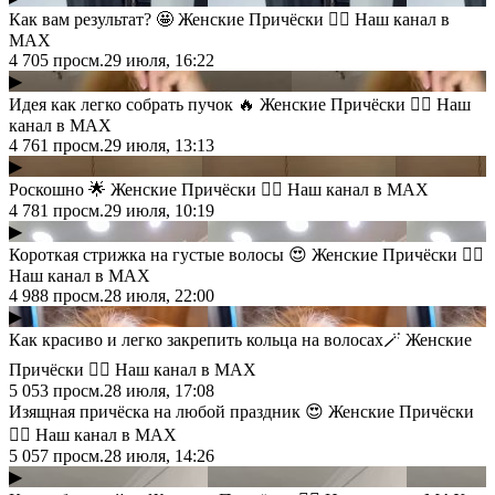
Как вам результат? 🤩 Женские Причёски 💇‍♀️ Наш канал в
MAX
4 705
просм.
29 июля, 16:22
▶
Идея как легко собрать пучок 🔥 Женские Причёски 💇‍♀️ Наш
канал в MAX
4 761
просм.
29 июля, 13:13
▶
Роскошно 🌟 Женские Причёски 💇‍♀️ Наш канал в MAX
4 781
просм.
29 июля, 10:19
▶
Короткая стрижка на густые волосы 😍 Женские Причёски 💇‍♀️
Наш канал в MAX
4 988
просм.
28 июля, 22:00
▶
Как красиво и легко закрепить кольца на волосах🪄 Женские
Причёски 💇‍♀️ Наш канал в MAX
5 053
просм.
28 июля, 17:08
Изящная причёска на любой праздник 😍 Женские Причёски
💇‍♀️ Наш канал в MAX
5 057
просм.
28 июля, 14:26
▶