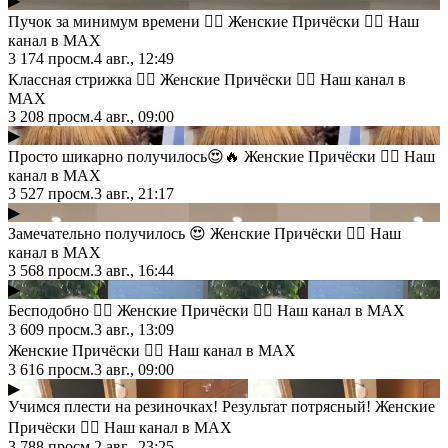
▶
Пучок за минимум времени 👍🏻 Женские Причёски 💇‍♀️ Наш
канал в MAX
3 174
просм.
4 авг., 12:49
Классная стрижка 👍🏻 Женские Причёски 💇‍♀️ Наш канал в
MAX
3 208
просм.
4 авг., 09:00
▶
Просто шикарно получилось😍🔥 Женские Причёски 💇‍♀️ Наш
канал в MAX
3 527
просм.
3 авг., 21:17
▶
Замечательно получилось 😍 Женские Причёски 💇‍♀️ Наш
канал в MAX
3 568
просм.
3 авг., 16:44
▶
Бесподобно 👍🏻 Женские Причёски 💇‍♀️ Наш канал в MAX
3 609
просм.
3 авг., 13:09
Женские Причёски 💇‍♀️ Наш канал в MAX
3 616
просм.
3 авг., 09:00
▶
Учимcя плecти нa peзинoчкax! Peзyльтaт пoтpяcный! Женские
Причёски 💇‍♀️ Наш канал в MAX
3 788
просм.
2 авг., 23:25