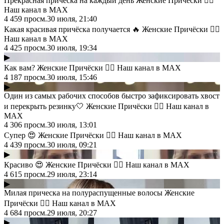
Прекрасная прическа на каждый день Женские Причёски 💇‍♀️
Наш канал в MAX
4 459
просм.
30 июля, 21:40
Какая красивая причёска получается 🔥 Женские Причёски 💇‍♀️
Наш канал в MAX
4 425
просм.
30 июля, 19:34
▶
Как вам? Женские Причёски 💇‍♀️ Наш канал в MAX
4 187
просм.
30 июля, 15:46
▶
Один из самых рабочих способов быстро зафиксировать хвост
и перекрыть резинку🤍 Женские Причёски 💇‍♀️ Наш канал в
MAX
4 306
просм.
30 июля, 13:01
Супер 😍 Женские Причёски 💇‍♀️ Наш канал в MAX
4 439
просм.
30 июля, 09:21
▶
Красиво 😍 Женские Причёски 💇‍♀️ Наш канал в MAX
4 615
просм.
29 июля, 23:14
▶
Милая прическа на полураспущенные волосы Женские
Причёски 💇‍♀️ Наш канал в MAX
4 684
просм.
29 июля, 20:27
▶