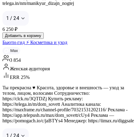
telega.in/nm/manikyur_dizajn_nogtej
1 / 24
6 250
₽
Добавить в корзину
Бьюти-гид ⚡ Косметика и уход
Max
3 854
Женская аудитория
ERR 25%
Ты прекрасна ♥️ Красота, здоровье и внешность — уход за
телом, лицом, волосами Сотрудничество:
https://clck.ru/3QTDZj Купить рекламу:
https://telega.in/m/dom_sovett Аналитика канала:
https://maxframe.ru/channel-profile/70321531202116/ Реклама -
https://app.telepush.ru/max/dom_sovett/cUy4 Реклама —
https://pomogach.io/c/jaBTYs4 Менеджер: https://iimax.ru/diggsale
1 / 24