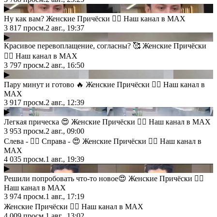
▶
Ну как вам? Женские Причёски 💇‍♀️ Наш канал в MAX
3 817
просм.
2 авг., 19:37
▶
Красивое перевоплащение, согласны? 🥰 Женские Причёски
💇‍♀️ Наш канал в MAX
3 797
просм.
2 авг., 16:50
▶
Пару минут и готово 🔥 Женские Причёски 💇‍♀️ Наш канал в
MAX
3 917
просм.
2 авг., 12:39
▶
Легкая прическа 😍 Женские Причёски 💇‍♀️ Наш канал в MAX
3 953
просм.
2 авг., 09:00
Слева - 👍🏻 Справа - 😍 Женские Причёски 💇‍♀️ Наш канал в
MAX
4 035
просм.
1 авг., 19:39
▶
Решили попробовать что-то новое😍 Женские Причёски 💇‍♀️
Наш канал в MAX
3 974
просм.
1 авг., 17:19
Женские Причёски 💇‍♀️ Наш канал в MAX
4 009
просм.
1 авг., 13:02