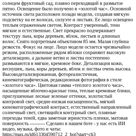
солнцем фруктовый сад, плавно переходящий в размытое
пятно. Освещение было получено в «золотой час». Основной
источник света расположен позади модели, создавая мягкую
подсветку на ее волосах, силуэте и листьях. Ее лицо освещено
теплым отраженным светом. Контраст умеренный, тени
мягкие и естественные. Свет прекрасно подчеркивает
текстуру льна, коры деревьев, яблок, листьев и длинных
волос. Снято портретным объективом 85 мм. Малая глубина
резкости. Фокус на лице. Лицо модели остается чрезвычайно
резким, расположенные рядом яблоки сохраняют высокую
детализацию, а дальние ветви и листва постепенно
размываются в мягкое, кремовое боке. Детализация кожи,
веснушек, льна, коры деревьев, яблок и листвы очень высока.
Высокодетализированная, фотореалистичная,
кинематографическая, редакционная фотография в стиле
«золотого часа». Цветовая гамма «теплого золотого часа»,
насыщенные яблочно-красные тона, теплые кремовые блики,
приглушенные лесные зеленые оттенки, золотистый
контровой свет, средне-низкая насыщенность, мягкий
кинематографический контраст, естественный направленный
солнечный свет, светящийся контурный свет, плавные
переходы теней, едва заметная зернистость пленки, матовая
поверхность ---------- Сделано в нашем боте - у нас есть ИИ
видео, музыка, фото и чаты:
https://max.ru/id613304590712_2_bot?start=ch3