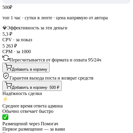
500
₽
топ 1 час
·
сутки в ленте
· цена напрямую от автора
💎
Эффективность за эти деньги
5,3
₽
CPV · за показ
5 263
₽
CPM · за 1000
Пересчитывается от формата и охвата
95
/
24ч
Добавить в корзину
Гарантия выхода поста и возврат средств
Добавить в корзину
·
500
₽
Надёжность сделки
Среднее время ответа админа
Обычно отвечает быстро
Размещений через Помогач
Первое размещение — за вами