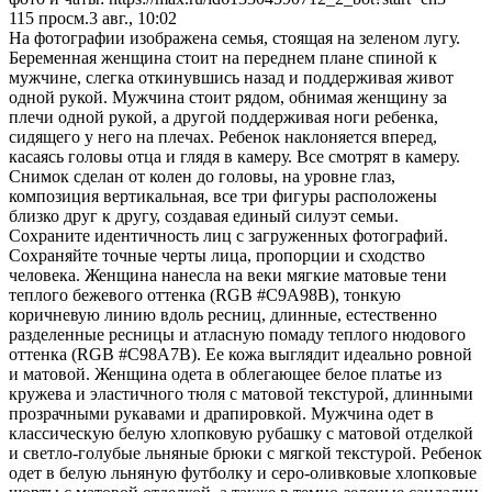
115
просм.
3 авг., 10:02
На фотографии изображена семья, стоящая на зеленом лугу.
Беременная женщина стоит на переднем плане спиной к
мужчине, слегка откинувшись назад и поддерживая живот
одной рукой. Мужчина стоит рядом, обнимая женщину за
плечи одной рукой, а другой поддерживая ноги ребенка,
сидящего у него на плечах. Ребенок наклоняется вперед,
касаясь головы отца и глядя в камеру. Все смотрят в камеру.
Снимок сделан от колен до головы, на уровне глаз,
композиция вертикальная, все три фигуры расположены
близко друг к другу, создавая единый силуэт семьи.
Сохраните идентичность лиц с загруженных фотографий.
Сохраняйте точные черты лица, пропорции и сходство
человека. Женщина нанесла на веки мягкие матовые тени
теплого бежевого оттенка (RGB #C9A98B), тонкую
коричневую линию вдоль ресниц, длинные, естественно
разделенные ресницы и атласную помаду теплого нюдового
оттенка (RGB #C98A7B). Ее кожа выглядит идеально ровной
и матовой. Женщина одета в облегающее белое платье из
кружева и эластичного тюля с матовой текстурой, длинными
прозрачными рукавами и драпировкой. Мужчина одет в
классическую белую хлопковую рубашку с матовой отделкой
и светло-голубые льняные брюки с мягкой текстурой. Ребенок
одет в белую льняную футболку и серо-оливковые хлопковые