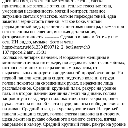
дневной свет, естественные землистые тона, слегка
приглушенные зеленые оттенки, теплые телесные тона,
умеренная насыщенность, мягкий контраст, плавное
затухание светлых участков, мягкие переходы теней, едва
заметная зернистость пленки, мягкое боке, чистый
редакционный вид, органичная цветовая палитра, съемка при
естественном освещении, высокая детализация,
фотореалистичность. ---------- Сделано в нашем боте - у нас
есть ИИ видео, музыка, фото и чаты:
https://max.ru/id613304590712_2_bot?start=ch3
137
просм.
2 авг., 15:01
Коллаж из четырех панелей. Изображение женщины в
минималистичном интерьере, последовательность спокойных,
интроспективных поз с различным ракурсом, от
выразительных портретов до детальной проработки лица. На
первой панели женщина сидит, подтянув колени к груди,
голова покоится на скрещенных руках, выражение лица
расслабленное. Средний крупный план, ракурс на уровне
глаз. На второй панели женщина лежит на диване, голова
запрокинута назад через подлокотник, глаза закрыты, одна
рука лежит на верхней части груди, волосы свободно свисают
на диван. Средний план, ракурс на уровне глаз. На третьей
панели женщина сидит, голова слегка наклонена в сторону,
щека лежит на рукаве объемного вязаного свитера, взгляд
направлен в камеру. Средний крупный план, ракурс на уровне