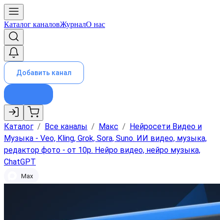
Каталог каналов
Журнал
О нас
Добавить канал
Каталог
/
Все каналы
/
Макс
/
Нейросети Видео и
Музыка - Veo, Kling, Grok, Sora, Suno. ИИ видео, музыка,
редактор фото - от 10р. Нейро видео, нейро музыка,
ChatGPT
Max