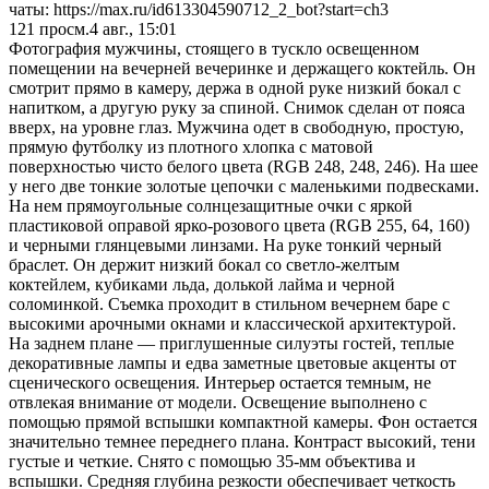
чаты: https://max.ru/id613304590712_2_bot?start=ch3
121
просм.
4 авг., 15:01
Фотография мужчины, стоящего в тускло освещенном
помещении на вечерней вечеринке и держащего коктейль. Он
смотрит прямо в камеру, держа в одной руке низкий бокал с
напитком, а другую руку за спиной. Снимок сделан от пояса
вверх, на уровне глаз. Мужчина одет в свободную, простую,
прямую футболку из плотного хлопка с матовой
поверхностью чисто белого цвета (RGB 248, 248, 246). На шее
у него две тонкие золотые цепочки с маленькими подвесками.
На нем прямоугольные солнцезащитные очки с яркой
пластиковой оправой ярко-розового цвета (RGB 255, 64, 160)
и черными глянцевыми линзами. На руке тонкий черный
браслет. Он держит низкий бокал со светло-желтым
коктейлем, кубиками льда, долькой лайма и черной
соломинкой. Съемка проходит в стильном вечернем баре с
высокими арочными окнами и классической архитектурой.
На заднем плане — приглушенные силуэты гостей, теплые
декоративные лампы и едва заметные цветовые акценты от
сценического освещения. Интерьер остается темным, не
отвлекая внимание от модели. Освещение выполнено с
помощью прямой вспышки компактной камеры. Фон остается
значительно темнее переднего плана. Контраст высокий, тени
густые и четкие. Снято с помощью 35-мм объектива и
вспышки. Средняя глубина резкости обеспечивает четкость