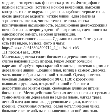
модели, в то время как фон слегка размыт. Фотография с
прямой вспышкой, эстетика ночной вечеринки, высокий
контраст, теплые окружающие огни, глубокие черные тени,
яркие цветовые акценты, четкие блики, едва заметная
зернистость пленки, чистые телесные тона, слегка
приглушенная насыщенность, редакционная цветокоррекция
ночной жизни, непринужденный вид снимка, сделанного на
одноразовую камеру, высокая детализация,
фотореалистичность. ---------- Сделано в нашем боте - у нас
есть ИИ видео, музыка, фото и чаты:
https://max.ru/id613304590712_2_bot?start=ch3
111
просм.
4 авг., 10:04
Маленькая девочка сидит босиком на деревянном ящике,
слегка наклонившись вперед. Рядом лежит большой
нарезанный арбуз с ярко-красной мякотью, плетеная корзина и
деревянные ящики. Средний план, взгляд в камеру. Девочка:
часть волос собрана маленькой заколкой. Одежда: светло-
бежевый льняной комбинезон (#F6F1E8) с короткими
пышными рукавами, открытой спиной и большим
декоративным бантом сзади, свободные длинные штаны,
босые ноги. Место действия: Зеленая лесная поляна с густыми
темно-зелеными деревьями на заднем плане, мягкая трава,
легкий плед для пикника, деревянные ящики, плетеная
корзина, стеклянная бутылка, белая металлическая лейка,
большие спелые арбузы с насыщенно-красной мякотью.