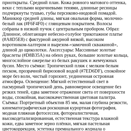
приоткрыты. Средний план. Кожа ровного матового оттенка,
веки с теплыми коричневыми тенями, длинные ресницы
подчеркнуты тушью, губы персиково-нюдовой помадой.
Маникюр средней длины, мягкая овальная форма, молочно-
белый лак (#F6F4F0) с глянцевым покрытием. Волосы
собраны в низкий пучок с центральным пробором. Образ:
Длинное, облегающее небесно-голубое трикотажное платье
(#A8D5E8) с фактурной ажурной вязкой, высоким
воротником-халтером и вырезом-«замочной скважиной»,
длиной до щиколотки. Аксессуары: Массивные золотые
браслеты (#D8B35A) на обеих руках, большие золотые кольца,
многослойное ожерелье из белых ракушек и жемчужных
бусин. Место съёмки: Тропический пляж с мелким белым
песком, прозрачной бирюзовой водой (#7ED6DF), спокойное
море без волн, чистый горизонт, уединенная островная
атмосфера. Освещение: Мягкий естественный свет в
пасмурный тропический день, равномерное освещение без
резких теней, едва заметное отражение света от поверхности
воды, спокойная, высококачественная цветовая палитра.
Съёмка: Портретный объектив 85 мм, малая глубина резкости,
кинематографическая роскошная курортная фотография,
модная пляжная фотосессия, фотореалистичная,
высокодетализированная, естественная текстура влажной
кожи, едва заметное зерно плёнки, мягкая пастельная
цветокоррекция, эстетика премиального журнала о