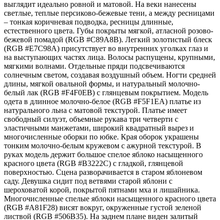
выглядит идеально ровной и матовой. На веки нанесены
светлые, теплые персиково-бежевые тени, а между ресницами
– тонкая коричневая подводка, ресницы длинные,
естественного цвета. Губы покрыты мягкой, атласной розово-
бежевой помадой (RGB #C89A8B). Легкий золотистый блеск
(RGB #E7C98A) присутствует во внутренних уголках глаз и
на выступающих частях лица. Волосы распущены, крупными,
мягкими волнами. Отдельные пряди подсвечиваются
солнечным светом, создавая воздушный объем. Ногти средней
длины, мягкой овальной формы, и натуральный молочно-
белый лак (RGB #F4F0EB) с глянцевым покрытием. Модель
одета в длинное молочно-белое (RGB #F5F1EA) платье из
натурального льна с матовой текстурой. Платье имеет
свободный силуэт, объемные рукава три четверти с
эластичными манжетами, широкий квадратный вырез и
многочисленные оборки по юбке. Края оборок украшены
тонким молочно-белым кружевом с ажурной текстурой. В
руках модель держит большое спелое яблоко насыщенного
красного цвета (RGB #B3222C) с гладкой, глянцевой
поверхностью. Сцена разворачивается в старом яблоневом
саду. Девушка сидит под ветвями старой яблони с
шероховатой корой, покрытой пятнами мха и лишайника.
Многочисленные спелые яблоки насыщенного красного цвета
(RGB #A81F28) висят вокруг, окруженные густой зеленой
листвой (RGB #506B35). На заднем плане виден залитый