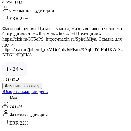
91 002
Смешанная аудитория
ERR 22%
Фан-сообщество. Цитаты, мысли, жизнь великого человека!
Сотрудничество - iimax.ru/winrassvet Помощник -
https://clck.ru/3T5oPS, https://maxln.ru/SpiralMiya. Ссылка для
друга:
https://max.ru/join/mI_uzMDoGdsJvFBm29AqbidYrFpUKArX-
NTGUdIQFK8
1 / 24
23 000
₽
Добавить в корзину
Юмор на каждый день
Max
74 623
Женская аудитория
ERR 22%