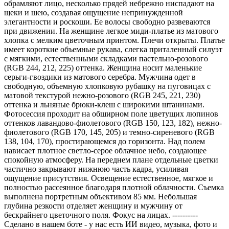
обрамляют лицо, несколько прядей небрежно ниспадают на
щеки и шею, создавая ощущение непринужденной
элегантности и роскоши. Ее волосы свободно развеваются
при движении. На женщине легкое миди-платье из матового
хлопка с мелким цветочным принтом. Плечи открыты. Платье
имеет короткие объемные рукава, слегка приталенный силуэт
с мягкими, естественными складками пастельно-розового
(RGB 244, 212, 225) оттенка. Женщина носит маленькие
серьги-гвоздики из матового серебра. Мужчина одет в
свободную, объемную хлопковую рубашку на пуговицах с
матовой текстурой нежно-розового (RGB 245, 221, 230)
оттенка и льняные брюки-клеш с широкими штанинами.
Фотосессия проходит на обширном поле цветущих люпинов
оттенков лавандово-фиолетового (RGB 150, 123, 182), нежно-
фиолетового (RGB 170, 145, 205) и темно-сиреневого (RGB
138, 104, 170), простирающемся до горизонта. Над полем
нависает плотное светло-серое облачное небо, создающее
спокойную атмосферу. На переднем плане отдельные цветки
частично закрывают нижнюю часть кадра, усиливая
ощущение присутствия. Освещение естественное, мягкое и
полностью рассеянное благодаря плотной облачности. Съемка
выполнена портретным объективом 85 мм. Небольшая
глубина резкости отделяет женщину и мужчину от
бескрайнего цветочного поля. Фокус на лицах. ----------
Сделано в нашем боте - у нас есть ИИ видео, музыка, фото и