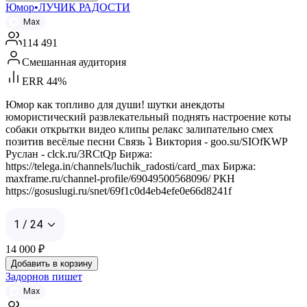
Юмор•ЛУЧИК РАДОСТИ
Max
114 491
Смешанная аудитория
ERR 44%
Юмор как топливо для души! шутки анекдоты
юмористический развлекательный поднять настроение коты
собаки открытки видео клипы релакс залипательно смех
позитив весёлые песни Связь ⤵️ Виктория - goo.su/SIOfKWP
Руслан - clck.ru/3RCtQp Биржа:
https://telega.in/channels/luchik_radosti/card_max Биржа:
maxframe.ru/channel-profile/69049500568096/ РКН
https://gosuslugi.ru/snet/69f1c0d4eb4efe0e66d8241f
1 / 24
14 000
₽
Добавить в корзину
Задорнов пишет
Max