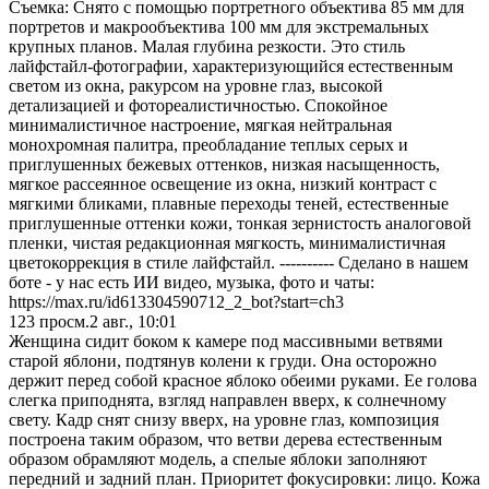
Съемка: Снято с помощью портретного объектива 85 мм для
портретов и макрообъектива 100 мм для экстремальных
крупных планов. Малая глубина резкости. Это стиль
лайфстайл-фотографии, характеризующийся естественным
светом из окна, ракурсом на уровне глаз, высокой
детализацией и фотореалистичностью. Спокойное
минималистичное настроение, мягкая нейтральная
монохромная палитра, преобладание теплых серых и
приглушенных бежевых оттенков, низкая насыщенность,
мягкое рассеянное освещение из окна, низкий контраст с
мягкими бликами, плавные переходы теней, естественные
приглушенные оттенки кожи, тонкая зернистость аналоговой
пленки, чистая редакционная мягкость, минималистичная
цветокоррекция в стиле лайфстайл. ---------- Сделано в нашем
боте - у нас есть ИИ видео, музыка, фото и чаты:
https://max.ru/id613304590712_2_bot?start=ch3
123
просм.
2 авг., 10:01
Женщина сидит боком к камере под массивными ветвями
старой яблони, подтянув колени к груди. Она осторожно
держит перед собой красное яблоко обеими руками. Ее голова
слегка приподнята, взгляд направлен вверх, к солнечному
свету. Кадр снят снизу вверх, на уровне глаз, композиция
построена таким образом, что ветви дерева естественным
образом обрамляют модель, а спелые яблоки заполняют
передний и задний план. Приоритет фокусировки: лицо. Кожа