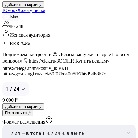
Добавить в корзину
Юмор•Хохотушечка
Max
80 248
Женская аудитория
ERR 34%
Поднимаем настроение😉 Делаем вашу жизнь ярче По всем
вопросам 👇 https://clck.ru/3QCjHR Купить рекламу
https://telega.in/m/Positiv_ik РКН
https://gosuslugi.ru/snet/69f07be4005fb7b6d94b8b7c
1 / 24
9 000
₽
Добавить в корзину
Показать ещё
Формат размещения
1 / 24 — в топе 1 ч. / 24 ч. в ленте