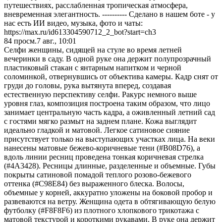
путешествиях, расслабленная тропическая атмосфера,
вневременная элегантность. ---------- Сделано в нашем боте - у
нас есть ИИ видео, музыка, фото и чаты:
https://max.ru/id613304590712_2_bot?start=ch3
84
просм.
7 авг., 10:01
Селфи женщины, сидящей на стуле во время летней
вечеринки в саду. В одной руке она держит полупрозрачный
пластиковый стакан с янтарным напитком и черной
соломинкой, отвернувшись от объектива камеры. Кадр снят от
груди до головы, рука вытянута вперед, создавая
естественную перспективу селфи. Ракурс немного выше
уровня глаз, композиция построена таким образом, что лицо
занимает центральную часть кадра, а оживленный летний сад
с гостями мягко размыт на заднем плане. Кожа выглядит
идеально гладкой и матовой. Легкое сатиновое сияние
присутствует только на выступающих участках лица. На веки
нанесены матовые бежево-коричневые тени (#B08D76), а
вдоль линии ресниц проведена тонкая коричневая стрелка
(#4A3428). Ресницы длинные, разделенные и объемные. Губы
покрыты сатиновой помадой теплого розово-бежевого
оттенка (#C98E84) без выраженного блеска. Волосы,
объемные у корней, аккуратно уложены на боковой пробор и
развеваются на ветру. Женщина одета в обтягивающую белую
футболку (#F8F8F6) из плотного хлопкового трикотажа с
матовой текстурой и короткими рукавами. В руке она держит