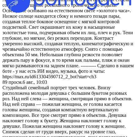
создавая ощущение роскошного тропического отдыха.
Освещение основано на естественном свете «золотого часа».
Низкое солнце находится сбоку и немного позади пары,
создавая теплое боковое освещение с мягкой контровой
подсветкой. Свет окрашивает их кожу в насыщенные
золотистые тона, подчеркивая объем их лиц, плеч и рук. Тени
глубокие, но мягкие, без резких переходов. Контраст
умеренно высокий, создавая теплую, кинематографическую и
чрезвычайно естественную атмосферу. Снято с помощью
объектива 50 мм. Небольшая глубина резкости позволяет
держать пару в фокусе, в то время как пальмы, пляж и океан
мягко размываются на заднем плане. ---------- Сделано в нашем
боте - у нас есть ИИ видео, музыка, фото и чаты:
https://max.ru/id613304590712_2_bot?start=ch3
89
просм.
6 авг., 10:03
Студийный семейный портрет трех человек. Внизу
расположена молодая девушка с большим букетом розовых
роз. Над ней слева — женщина, смотрящая прямо в объектив.
Над ней справа — пожилая женщина, ее голова касается
головы женщины, создавая компактную вертикальную
композицию. Все трое смотрят прямо в объектив. Девушка
наклоняет голову к букету. Женщина наклоняет голову к
девушке. Пожилая женщина наклоняет голову к женщине.
Снимок сделан от груди вверх, ракурс на уровне глаз,