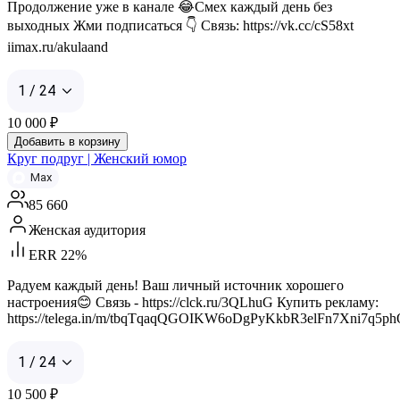
Продолжение уже в канале 😂Смех каждый день без
выходных Жми подписаться 👇 Связь: https://vk.cc/cS58xt
iimax.ru/akulaand
1 / 24
10 000
₽
Добавить в корзину
Круг подруг | Женский юмор
Max
85 660
Женская аудитория
ERR 22%
Радуем каждый день! Ваш личный источник хорошего
настроения😊 Связь - https://clck.ru/3QLhuG Купить рекламу:
https://telega.in/m/tbqTqaqQGOIKW6oDgPyKkbR3elFn7Xni7q5p
1 / 24
10 500
₽