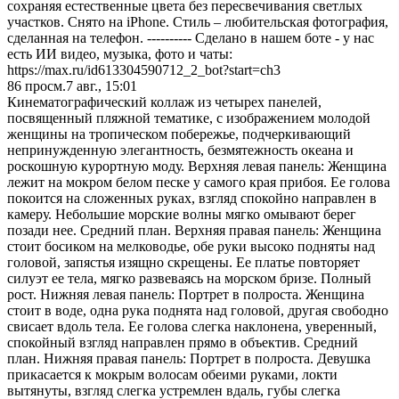
сохраняя естественные цвета без пересвечивания светлых
участков. Снято на iPhone. Стиль – любительская фотография,
сделанная на телефон. ---------- Сделано в нашем боте - у нас
есть ИИ видео, музыка, фото и чаты:
https://max.ru/id613304590712_2_bot?start=ch3
86
просм.
7 авг., 15:01
Кинематографический коллаж из четырех панелей,
посвященный пляжной тематике, с изображением молодой
женщины на тропическом побережье, подчеркивающий
непринужденную элегантность, безмятежность океана и
роскошную курортную моду. Верхняя левая панель: Женщина
лежит на мокром белом песке у самого края прибоя. Ее голова
покоится на сложенных руках, взгляд спокойно направлен в
камеру. Небольшие морские волны мягко омывают берег
позади нее. Средний план. Верхняя правая панель: Женщина
стоит босиком на мелководье, обе руки высоко подняты над
головой, запястья изящно скрещены. Ее платье повторяет
силуэт ее тела, мягко развеваясь на морском бризе. Полный
рост. Нижняя левая панель: Портрет в полроста. Женщина
стоит в воде, одна рука поднята над головой, другая свободно
свисает вдоль тела. Ее голова слегка наклонена, уверенный,
спокойный взгляд направлен прямо в объектив. Средний
план. Нижняя правая панель: Портрет в полроста. Девушка
прикасается к мокрым волосам обеими руками, локти
вытянуты, взгляд слегка устремлен вдаль, губы слегка