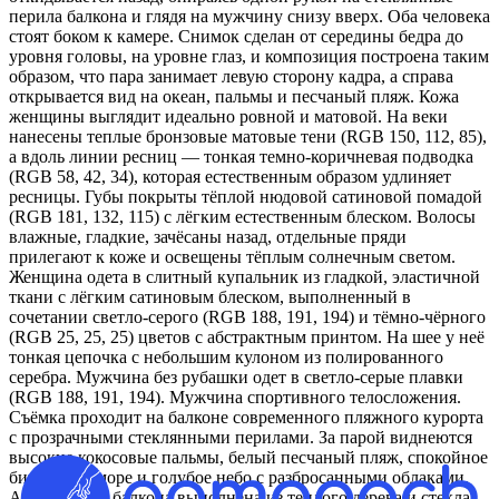
перила балкона и глядя на мужчину снизу вверх. Оба человека
стоят боком к камере. Снимок сделан от середины бедра до
уровня головы, на уровне глаз, и композиция построена таким
образом, что пара занимает левую сторону кадра, а справа
открывается вид на океан, пальмы и песчаный пляж. Кожа
женщины выглядит идеально ровной и матовой. На веки
нанесены теплые бронзовые матовые тени (RGB 150, 112, 85),
а вдоль линии ресниц — тонкая темно-коричневая подводка
(RGB 58, 42, 34), которая естественным образом удлиняет
ресницы. Губы покрыты тёплой нюдовой сатиновой помадой
(RGB 181, 132, 115) с лёгким естественным блеском. Волосы
влажные, гладкие, зачёсаны назад, отдельные пряди
прилегают к коже и освещены тёплым солнечным светом.
Женщина одета в слитный купальник из гладкой, эластичной
ткани с лёгким сатиновым блеском, выполненный в
сочетании светло-серого (RGB 188, 191, 194) и тёмно-чёрного
(RGB 25, 25, 25) цветов с абстрактным принтом. На шее у неё
тонкая цепочка с небольшим кулоном из полированного
серебра. Мужчина без рубашки одет в светло-серые плавки
(RGB 188, 191, 194). Мужчина спортивного телосложения.
Съёмка проходит на балконе современного пляжного курорта
с прозрачными стеклянными перилами. За парой виднеются
высокие кокосовые пальмы, белый песчаный пляж, спокойное
бирюзовое море и голубое небо с разбросанными облаками.
Архитектура балкона выполнена из теплого дерева и стекла,