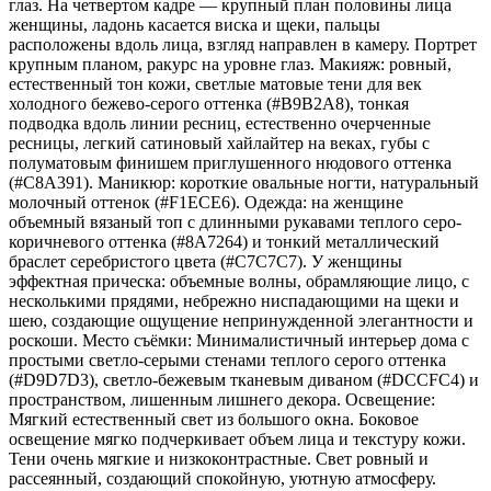
глаз. На четвертом кадре — крупный план половины лица
женщины, ладонь касается виска и щеки, пальцы
расположены вдоль лица, взгляд направлен в камеру. Портрет
крупным планом, ракурс на уровне глаз. Макияж: ровный,
естественный тон кожи, светлые матовые тени для век
холодного бежево-серого оттенка (#B9B2A8), тонкая
подводка вдоль линии ресниц, естественно очерченные
ресницы, легкий сатиновый хайлайтер на веках, губы с
полуматовым финишем приглушенного нюдового оттенка
(#C8A391). Маникюр: короткие овальные ногти, натуральный
молочный оттенок (#F1ECE6). Одежда: на женщине
объемный вязаный топ с длинными рукавами теплого серо-
коричневого оттенка (#8A7264) и тонкий металлический
браслет серебристого цвета (#C7C7C7). У женщины
эффектная прическа: объемные волны, обрамляющие лицо, с
несколькими прядями, небрежно ниспадающими на щеки и
шею, создающие ощущение непринужденной элегантности и
роскоши. Место съёмки: Минималистичный интерьер дома с
простыми светло-серыми стенами теплого серого оттенка
(#D9D7D3), светло-бежевым тканевым диваном (#DCCFC4) и
пространством, лишенным лишнего декора. Освещение:
Мягкий естественный свет из большого окна. Боковое
освещение мягко подчеркивает объем лица и текстуру кожи.
Тени очень мягкие и низкоконтрастные. Свет ровный и
рассеянный, создающий спокойную, уютную атмосферу.