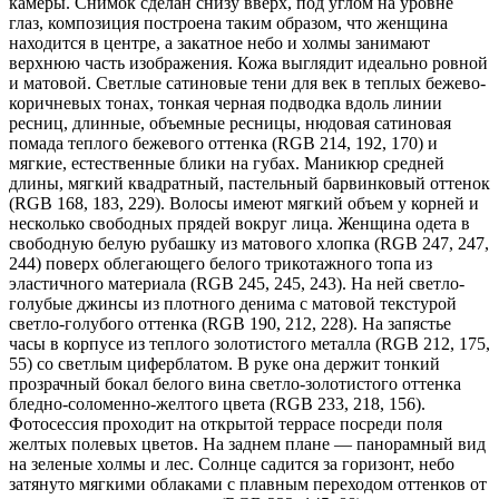
камеры. Снимок сделан снизу вверх, под углом на уровне
глаз, композиция построена таким образом, что женщина
находится в центре, а закатное небо и холмы занимают
верхнюю часть изображения. Кожа выглядит идеально ровной
и матовой. Светлые сатиновые тени для век в теплых бежево-
коричневых тонах, тонкая черная подводка вдоль линии
ресниц, длинные, объемные ресницы, нюдовая сатиновая
помада теплого бежевого оттенка (RGB 214, 192, 170) и
мягкие, естественные блики на губах. Маникюр средней
длины, мягкий квадратный, пастельный барвинковый оттенок
(RGB 168, 183, 229). Волосы имеют мягкий объем у корней и
несколько свободных прядей вокруг лица. Женщина одета в
свободную белую рубашку из матового хлопка (RGB 247, 247,
244) поверх облегающего белого трикотажного топа из
эластичного материала (RGB 245, 245, 243). На ней светло-
голубые джинсы из плотного денима с матовой текстурой
светло-голубого оттенка (RGB 190, 212, 228). На запястье
часы в корпусе из теплого золотистого металла (RGB 212, 175,
55) со светлым циферблатом. В руке она держит тонкий
прозрачный бокал белого вина светло-золотистого оттенка
бледно-соломенно-желтого цвета (RGB 233, 218, 156).
Фотосессия проходит на открытой террасе посреди поля
желтых полевых цветов. На заднем плане — панорамный вид
на зеленые холмы и лес. Солнце садится за горизонт, небо
затянуто мягкими облаками с плавным переходом оттенков от