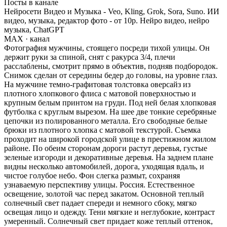
Посты в канале
Нейросети Видео и Музыка - Veo, Kling, Grok, Sora, Suno. ИИ
видео, музыка, редактор фото - от 10р. Нейро видео, нейро
музыка, ChatGPT
MAX
· канал
Фотография мужчины, стоящего посреди тихой улицы. Он
держит руки за спиной, снят с ракурса 3/4, плечи
расслаблены, смотрит прямо в объектив, подняв подбородок.
Снимок сделан от середины бедер до головы, на уровне глаз.
На мужчине темно-графитовая толстовка оверсайз из
плотного хлопкового флиса с матовой поверхностью и
крупным белым принтом на груди. Под ней белая хлопковая
футболка с круглым вырезом. На шее две тонкие серебряные
цепочки из полированного металла. Его свободные белые
брюки из плотного хлопка с матовой текстурой. Съемка
проходит на широкой городской улице в престижном жилом
районе. По обеим сторонам дороги растут деревья, густые
зеленые изгороди и декоративные деревья. На заднем плане
видны несколько автомобилей, дорога, уходящая вдаль, и
чистое голубое небо. Фон слегка размыт, сохраняя
узнаваемую перспективу улицы. Россия. Естественное
освещение, золотой час перед закатом. Основной теплый
солнечный свет падает спереди и немного сбоку, мягко
освещая лицо и одежду. Тени мягкие и неглубокие, контраст
умеренный. Солнечный свет придает коже теплый оттенок,