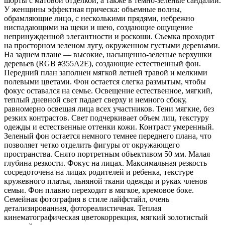
шорты с матовой отделкой, а также в темно-зеленые сандалии.
У женщины эффектная прическа: объемные волны,
обрамляющие лицо, с несколькими прядями, небрежно
ниспадающими на щеки и шею, создающие ощущение
непринужденной элегантности и роскоши. Съемка проходит
на просторном зеленом лугу, окруженном густыми деревьями.
На заднем плане — высокие, насыщенно-зеленые верхушки
деревьев (RGB #355A2E), создающие естественный фон.
Передний план заполнен мягкой летней травой и мелкими
полевыми цветами. Фон остается слегка размытым, чтобы
фокус оставался на семье. Освещение естественное, мягкий,
теплый дневной свет падает сверху и немного сбоку,
равномерно освещая лица всех участников. Тени мягкие, без
резких контрастов. Свет подчеркивает объем лиц, текстуру
одежды и естественные оттенки кожи. Контраст умеренный.
Зеленый фон остается немного темнее переднего плана, что
позволяет четко отделить фигуры от окружающего
пространства. Снято портретным объективом 50 мм. Малая
глубина резкости. Фокус на лицах. Максимальная резкость
сосредоточена на лицах родителей и ребенка, текстуре
кружевного платья, льняной ткани одежды и руках членов
семьи. Фон плавно переходит в мягкое, кремовое боке.
Семейная фотография в стиле лайфстайл, очень
детализированная, фотореалистичная. Теплая
кинематографическая цветокоррекция, мягкий золотистый