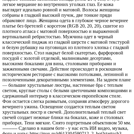
легкое мерцание во внутренних уголках глаз. Ее кожа
выглядит идеально ровной и матовой. Волосы женщины
собраны в гладкий высокий пучок, две тонкие пряди
обрамляют лицо. Женщина одета в глубокое черное вечернее
платье без бретелей с корсетом (RGB 20, 20, 20), сшитое из
плотного атласа с матовой поверхностью и выраженной
вертикальной ребристостью. Мужчина одет в черный
классический пиджак из гладкой шерсти с матовой текстурой
и белую рубашку на пуговицах из плотного хлопка с гладкой
поверхностью. Стол накрыт белой скатертью, фарфоровой
посудой с золотой отделкой, малиновыми десертами,
высокими бокалами для вина, столовыми приборами и
зажженными свечами. Действие происходит в роскошном
историческом ресторане с высокими потолками, лепниной и
позолоченными декоративными элементами. На заднем плане
— большие хрустальные люстры, настенные бра с теплым
светом, круглые столы с белыми цветочными композициями и
сдержанный интерьер в классическом европейском стиле.
Фон остается слегка размытым, сохраняя атмосферу дорогого
вечернего ужина. Освещение создается теплым светом
хрустальных люстр и свечей. Дополнительный теплый свет
свечей создает нежные блики на бокалах, коже и столовых
приборах. Тени мягкие. Снято портретным объективом 50 мм.
---------- Сделано в нашем боте - у нас есть ИИ видео, музыка,
фото и чаты: https://max.ru/id613304590712_2_bot?start=ch3