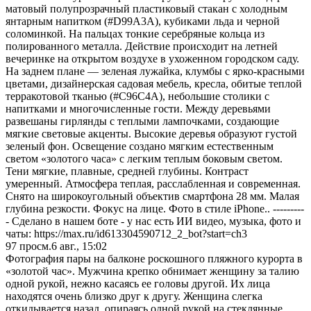
матовый полупрозрачный пластиковый стакан с холодным
янтарным напитком (#D99A3A), кубиками льда и черной
соломинкой. На пальцах тонкие серебряные кольца из
полированного металла. Действие происходит на летней
вечеринке на открытом воздухе в ухоженном городском саду.
На заднем плане — зеленая лужайка, клумбы с ярко-красными
цветами, дизайнерская садовая мебель, кресла, обитые теплой
терракотовой тканью (#C96C4A), небольшие столики с
напитками и многочисленные гости. Между деревьями
развешаны гирлянды с теплыми лампочками, создающие
мягкие световые акценты. Высокие деревья образуют густой
зеленый фон. Освещение создано мягким естественным
светом «золотого часа» с легким теплым боковым светом.
Тени мягкие, плавные, средней глубины. Контраст
умеренный. Атмосфера теплая, расслабленная и современная.
Снято на широкоугольный объектив смартфона 28 мм. Малая
глубина резкости. Фокус на лице. Фото в стиле iPhone.. ---------
- Сделано в нашем боте - у нас есть ИИ видео, музыка, фото и
чаты: https://max.ru/id613304590712_2_bot?start=ch3
97
просм.
6 авг., 15:02
Фотография пары на балконе роскошного пляжного курорта в
«золотой час». Мужчина крепко обнимает женщину за талию
одной рукой, нежно касаясь ее головы другой. Их лица
находятся очень близко друг к другу. Женщина слегка
откидывается назад, опираясь одной рукой на стеклянные