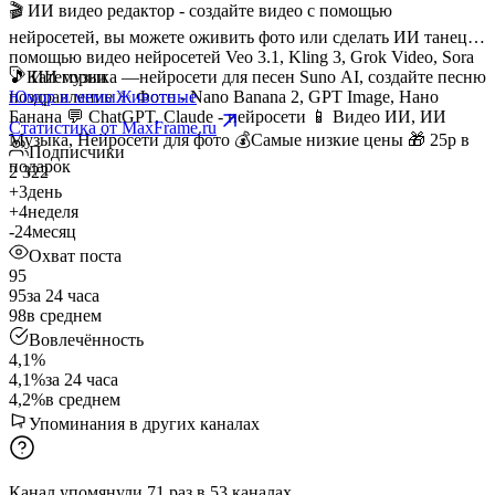
🎬 ИИ видео редактор - создайте видео с помощью
нейросетей, вы можете оживить фото или сделать ИИ танец с
помощью видео нейросетей Veo 3.1, Kling 3, Grok Video, Sora
🎵 ИИ музыка —нейросети для песен Suno AI, создайте песню
Категории
поздравление ✨ Фото - Nano Banana 2, GPT Image, Нано
Юмор и мемы
Животные
Банана 💬 ChatGPT, Claude - нейросети 📱 Видео ИИ, ИИ
Статистика от MaxFrame.ru
Музыка, Нейросети для фото 💰Самые низкие цены 🎁 25р в
Подписчики
подарок
2 322
+3
день
+4
неделя
-24
месяц
Охват поста
95
95
за 24 часа
98
в среднем
Вовлечённость
4,1%
4,1%
за 24 часа
4,2%
в среднем
Упоминания в других каналах
Канал упомянули
71
раз
в
53
каналах