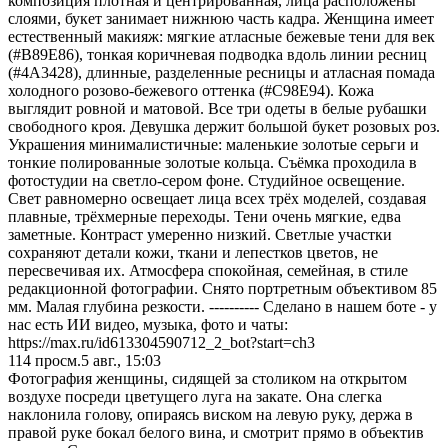
композиция плотная и центрированная, лица расположены
слоями, букет занимает нижнюю часть кадра. Женщина имеет
естественный макияж: мягкие атласные бежевые тени для век
(#B89E86), тонкая коричневая подводка вдоль линии ресниц
(#4A3428), длинные, разделенные ресницы и атласная помада
холодного розово-бежевого оттенка (#C98E94). Кожа
выглядит ровной и матовой. Все три одеты в белые рубашки
свободного кроя. Девушка держит большой букет розовых роз.
Украшения минималистичные: маленькие золотые серьги и
тонкие полированные золотые кольца. Съёмка проходила в
фотостудии на светло-сером фоне. Студийное освещение.
Свет равномерно освещает лица всех трёх моделей, создавая
плавные, трёхмерные переходы. Тени очень мягкие, едва
заметные. Контраст умеренно низкий. Светлые участки
сохраняют детали кожи, ткани и лепестков цветов, не
пересвечивая их. Атмосфера спокойная, семейная, в стиле
редакционной фотографии. Снято портретным объективом 85
мм. Малая глубина резкости. ---------- Сделано в нашем боте - у
нас есть ИИ видео, музыка, фото и чаты:
https://max.ru/id613304590712_2_bot?start=ch3
114
просм.
5 авг., 15:03
Фотография женщины, сидящей за столиком на открытом
воздухе посреди цветущего луга на закате. Она слегка
наклонила голову, опираясь виском на левую руку, держа в
правой руке бокал белого вина, и смотрит прямо в объектив