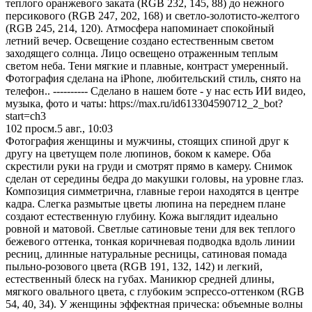
теплого оранжевого заката (RGB 232, 145, 88) до нежного
персикового (RGB 247, 202, 168) и светло-золотисто-желтого
(RGB 245, 214, 120). Атмосфера напоминает спокойный
летний вечер. Освещение создано естественным светом
заходящего солнца. Лицо освещено отраженным теплым
светом неба. Тени мягкие и плавные, контраст умеренный.
Фотография сделана на iPhone, любительский стиль, снято на
телефон.. ---------- Сделано в нашем боте - у нас есть ИИ видео,
музыка, фото и чаты: https://max.ru/id613304590712_2_bot?
start=ch3
102
просм.
5 авг., 10:03
Фотография женщины и мужчины, стоящих спиной друг к
другу на цветущем поле люпинов, боком к камере. Оба
скрестили руки на груди и смотрят прямо в камеру. Снимок
сделан от середины бедра до макушки головы, на уровне глаз.
Композиция симметрична, главные герои находятся в центре
кадра. Слегка размытые цветы люпина на переднем плане
создают естественную глубину. Кожа выглядит идеально
ровной и матовой. Светлые сатиновые тени для век теплого
бежевого оттенка, тонкая коричневая подводка вдоль линии
ресниц, длинные натуральные ресницы, сатиновая помада
пыльно-розового цвета (RGB 191, 132, 142) и легкий,
естественный блеск на губах. Маникюр средней длины,
мягкого овального цвета, с глубоким эспрессо-оттенком (RGB
54, 40, 34). У женщины эффектная прическа: объемные волны