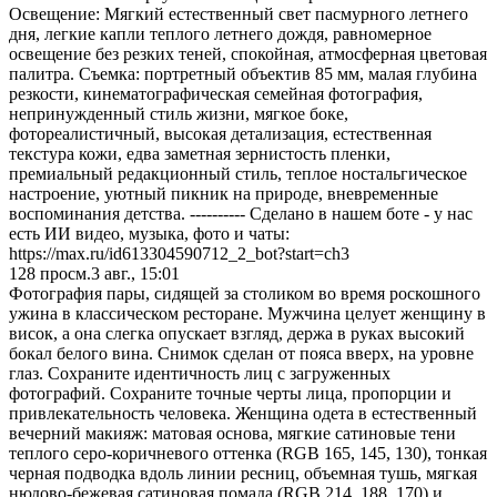
Освещение: Мягкий естественный свет пасмурного летнего
дня, легкие капли теплого летнего дождя, равномерное
освещение без резких теней, спокойная, атмосферная цветовая
палитра. Съемка: портретный объектив 85 мм, малая глубина
резкости, кинематографическая семейная фотография,
непринужденный стиль жизни, мягкое боке,
фотореалистичный, высокая детализация, естественная
текстура кожи, едва заметная зернистость пленки,
премиальный редакционный стиль, теплое ностальгическое
настроение, уютный пикник на природе, вневременные
воспоминания детства. ---------- Сделано в нашем боте - у нас
есть ИИ видео, музыка, фото и чаты:
https://max.ru/id613304590712_2_bot?start=ch3
128
просм.
3 авг., 15:01
Фотография пары, сидящей за столиком во время роскошного
ужина в классическом ресторане. Мужчина целует женщину в
висок, а она слегка опускает взгляд, держа в руках высокий
бокал белого вина. Снимок сделан от пояса вверх, на уровне
глаз. Сохраните идентичность лиц с загруженных
фотографий. Сохраните точные черты лица, пропорции и
привлекательность человека. Женщина одета в естественный
вечерний макияж: матовая основа, мягкие сатиновые тени
теплого серо-коричневого оттенка (RGB 165, 145, 130), тонкая
черная подводка вдоль линии ресниц, объемная тушь, мягкая
нюдово-бежевая сатиновая помада (RGB 214, 188, 170) и