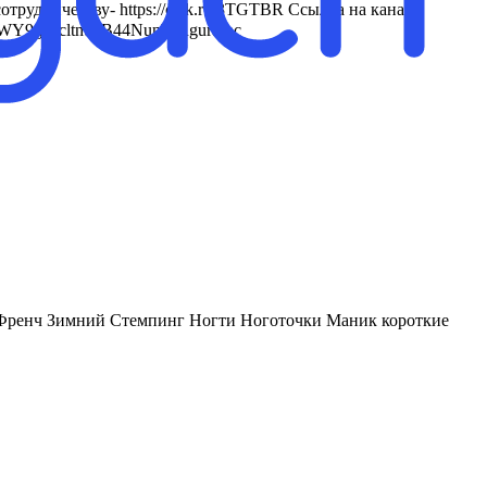
отрудничеству- https://clck.ru/3TGTBR Ссылка на канал -
EYWY9g4ecltnuvB44NunWRguraIhc
а Френч Зимний Стемпинг Ногти Ноготочки Маник короткие