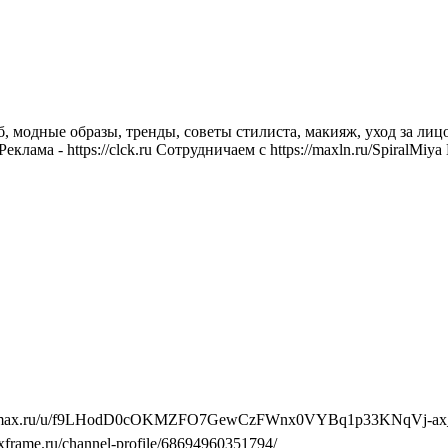
об, модные образы, тренды, советы стилиста, макияж, уход за л
лама - https://clck.ru Сотрудничаем с https://maxln.ru/SpiralMiya
ps://max.ru/u/f9LHodD0cOKMZFO7GewCzFWnx0VYBq1p33KNqVj-ax_
axframe.ru/channel-profile/68694960351794/