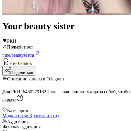
Your beauty sister
РКН
Прямой пост
t.me/beautysestra
Нет баллов
Поделиться
Описание канала в Telegram
Для РКН: 6450279182 Показываю фишки ухода за собой, чтобы 
скрыта
Категории
Мода и стиль
Красота и уход
Аудитория
Женская аудитория