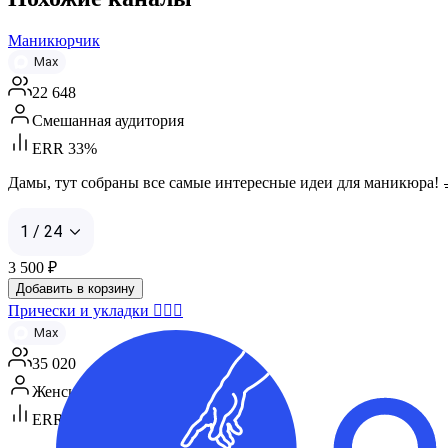
Маникюрчик
Max
22 648
Смешанная аудитория
ERR 33%
Дамы, тут собраны все самые интересные идеи для маникюра! 💅 
1 / 24
3 500
₽
Добавить в корзину
Прически и укладки 👱🏻‍♀️
Max
35 020
Женская аудитория
ERR 18%