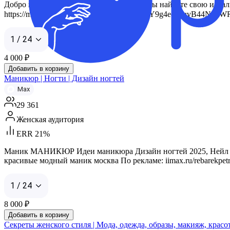
Добро пожаловать в мир красоты! Здесь вы найдете свою идеальн
https://max.ru/join/ySwa-x4FPAYAWaEYWY9g4ecltnuvB44NunWRg
1 / 24
4 000
₽
Добавить в корзину
Маникюр | Ногти | Дизайн ногтей
Max
29 361
Женская аудитория
ERR 21%
Маник МАНИКЮР Идеи маникюра Дизайн ногтей 2025, Нейл арт
красивые модный маник москва По рекламе: iimax.ru/rebarekpetr 
1 / 24
8 000
₽
Добавить в корзину
Секреты женского стиля | Мода, одежда, образы, макияж, красо