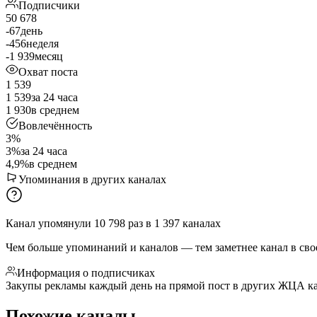
Подписчики
50 678
-67
день
-456
неделя
-1 939
месяц
Охват поста
1 539
1 539
за 24 часа
1 930
в среднем
Вовлечённость
3%
3%
за 24 часа
4,9%
в среднем
Упоминания в других каналах
Канал упомянули
10 798
раз
в
1 397
каналах
Чем больше упоминаний и каналов — тем заметнее канал в сво
Информация о подписчиках
Закупы рекламы каждый день на прямой пост в других ЖЦА кан
Похожие каналы