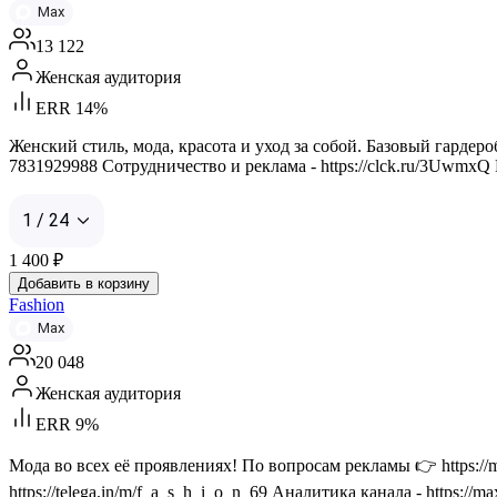
Max
13 122
Женская аудитория
ERR 14%
Женский стиль, мода, красота и уход за собой. Базовый гардер
7831929988 Сотрудничество и реклама - https://clck.ru/3UwmxQ Рек
1 / 24
1 400
₽
Добавить в корзину
Fashion
Max
20 048
Женская аудитория
ERR 9%
Мода во всех её проявлениях! По вопросам рекламы 👉 htt
https://telega.in/m/f_a_s_h_i_o_n_69 Аналитика канала - https://m