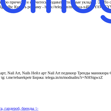
ую прическу и научитесь создавать стильные укладки. 👱‍♀️ По с
uraIhc Купить рекламу - https://telega.in/m/ySwa-x4FPAYAWa
, Nail Art, Nails Нейл арт Nail Art педикюр Тренды маникюр
tg: t.me/rebarekpetr Биржа: telega.in/m/modnailru?r=NHStgwzZ
та, гардероб, бренды ✨