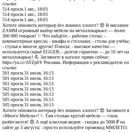
ссылке
514
просм.
1 авг., 18:03
514
просм.
1 авг., 18:03
514
просм.
1 авг., 18:03
Хотите обновить интерьер без лишних хлопот? 😍 В магазине
ZAMM огромный выбор мебели на металлокаркасе — более
300 000 товаров! ✨ Что найдёте: - рабочие столы; -
компьютерные кресла; - шкафы и стеллажи; - столы для учёбы;
- стулья и многое другое! Плюсы: - высокое качество —
используется сырьё EGGER; - долгие гарантии — до 10 лет на
металлокаркас! 💪 Загляните в каталог прямо сейчас:
https://ya.cc/ATZp6Y Реклама. Информация о рекламодателе по
ссылке
501
просм.
31 июля, 16:13
501
просм.
31 июля, 16:13
501
просм.
31 июля, 16:13
502
просм.
31 июля, 16:13
505
просм.
31 июля, 16:13
505
просм.
31 июля, 16:13
505
просм.
31 июля, 16:13
Хотите обновить интерьер без лишних хлопот? 😍 Загляните в
«Много Мебели»! ✨ Там столько крутой мебели — глаза
разбегаются! 😍 А ещё классная акция: - скидка до 5000 ₽ на
сайте до 3 августа; - просто используйте промокод ММЛЕТО.