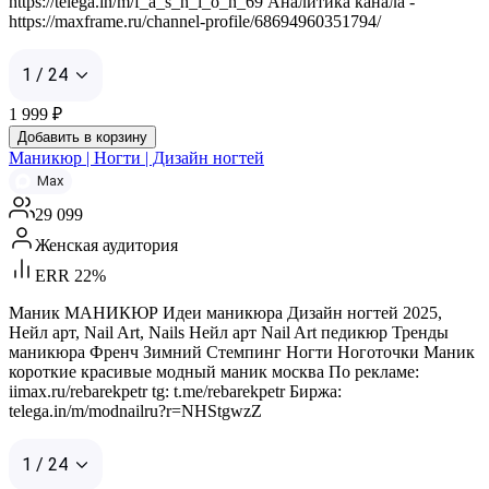
https://telega.in/m/f_a_s_h_i_o_n_69 Аналитика канала -
https://maxframe.ru/channel-profile/68694960351794/
1 / 24
1 999
₽
Добавить в корзину
Маникюр | Ногти | Дизайн ногтей
Max
29 099
Женская аудитория
ERR 22%
Маник МАНИКЮР Идеи маникюра Дизайн ногтей 2025,
Нейл арт, Nail Art, Nails Нейл арт Nail Art педикюр Тренды
маникюра Френч Зимний Стемпинг Ногти Ноготочки Маник
короткие красивые модный маник москва По рекламе:
iimax.ru/rebarekpetr tg: t.me/rebarekpetr Биржа:
telega.in/m/modnailru?r=NHStgwzZ
1 / 24