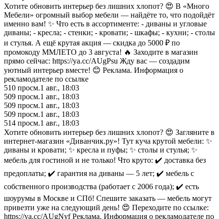
Хотите обновить интерьер без лишних хлопот? 😍 В «Много
Мебели» огромный выбор мебели — найдёте то, что подойдёт
именно вам! ✨ Что есть в ассортименте: - диваны и угловые
диваны; - кресла; - стенки; - кровати; - шкафы; - кухни; - столы
и стулья. А ещё крутая акция — скидка до 5000 ₽ по
промокоду ММЛЕТО до 3 августа! 🔥 Заходите в магазин
прямо сейчас: https://ya.cc/AUgPsu Жду вас — создадим
уютный интерьер вместе! 😊 Реклама. Информация о
рекламодателе по ссылке
510
просм.
1 авг., 18:03
509
просм.
1 авг., 18:03
509
просм.
1 авг., 18:03
509
просм.
1 авг., 18:03
514
просм.
1 авг., 18:03
Хотите обновить интерьер без лишних хлопот? 😍 Загляните в
интернет‑магазин «Диванчик.ру»! Тут куча крутой мебели: ✨
диваны и кровати; ✨ кресла и пуфы; ✨ столы и стулья; ✨
мебель для гостиной и не только! Что круто: ✔️ доставка без
предоплаты; ✔️ гарантия на диваны — 5 лет; ✔️ мебель с
собственного производства (работает с 2006 года); ✔️ есть
шоурумы в Москве и СПб! Спешите заказать — мебель могут
привезти уже на следующий день! 😍 Переходите по ссылке:
https://ya.cc/AUgNyf Реклама. Информация о рекламодателе по