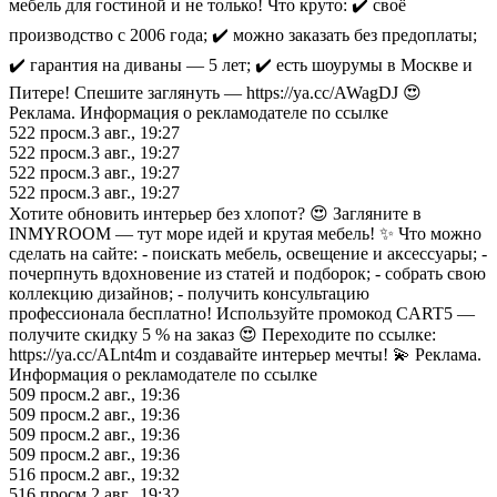
мебель для гостиной и не только! Что круто: ✔️ своё
производство с 2006 года; ✔️ можно заказать без предоплаты;
✔️ гарантия на диваны — 5 лет; ✔️ есть шоурумы в Москве и
Питере! Спешите заглянуть — https://ya.cc/AWagDJ 😍
Реклама. Информация о рекламодателе по ссылке
522
просм.
3 авг., 19:27
522
просм.
3 авг., 19:27
522
просм.
3 авг., 19:27
522
просм.
3 авг., 19:27
Хотите обновить интерьер без хлопот? 😍 Загляните в
INMYROOM — тут море идей и крутая мебель! ✨ Что можно
сделать на сайте: - поискать мебель, освещение и аксессуары; -
почерпнуть вдохновение из статей и подборок; - собрать свою
коллекцию дизайнов; - получить консультацию
профессионала бесплатно! Используйте промокод CART5 —
получите скидку 5 % на заказ 😍 Переходите по ссылке:
https://ya.cc/ALnt4m и создавайте интерьер мечты! 💫 Реклама.
Информация о рекламодателе по ссылке
509
просм.
2 авг., 19:36
509
просм.
2 авг., 19:36
509
просм.
2 авг., 19:36
509
просм.
2 авг., 19:36
516
просм.
2 авг., 19:32
516
просм.
2 авг., 19:32