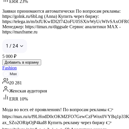
ERR 23%
Заявки принимаются автоматически По вопросам рекламы:
https://golnk.ru/6bLng (Anna) Купить через биржу:
https://telega.in/m/lxfUKwIDl2f742oFU05SXivWyUcWfvSAxOF
Менеджер: https://iimax.ru/diggsale Сервис аналитики MAX -
https://maxframe.ru
1 / 24
5 000
₽
Добавить в корзину
Fashion
Max
20 281
Женская аудитория
ERR 10%
Мода во всех её проявлениях! По вопросам рекламы 👉
https://max.ru/u/f9LHodD0cOKMZFO7GewCzFWnx0VYBq1p33K
ax_SZo2ORipOjP4kaI8 Купить рекламу через биржу 👉