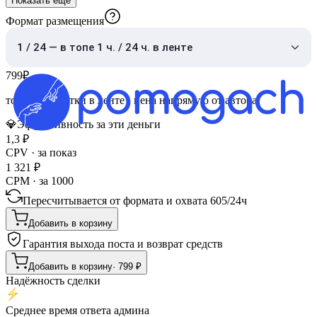
Показать ещё
Формат размещения
1 / 24 — в топе 1 ч. / 24 ч. в ленте
799
₽
топ 1 час
·
сутки в ленте
· цена напрямую от автора
💎
Эффективность за эти деньги
1,3
₽
CPV · за показ
1 321
₽
CPM · за 1000
Пересчитывается от формата и охвата
605
/
24ч
Добавить в корзину
Гарантия выхода поста и возврат средств
Добавить в корзину
·
799
₽
Надёжность сделки
Среднее время ответа админа