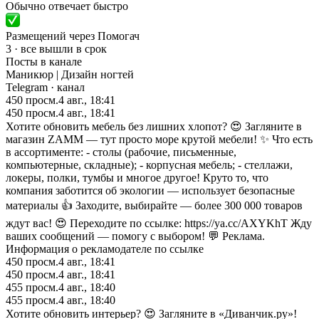
Обычно отвечает быстро
Размещений через Помогач
3 · все вышли в срок
Посты в канале
Маникюр | Дизайн ногтей
Telegram
· канал
450
просм.
4 авг., 18:41
450
просм.
4 авг., 18:41
Хотите обновить мебель без лишних хлопот? 😍 Загляните в
магазин ZAMM — тут просто море крутой мебели! ✨ Что есть
в ассортименте: - столы (рабочие, письменные,
компьютерные, складные); - корпусная мебель; - стеллажи,
локеры, полки, тумбы и многое другое! Круто то, что
компания заботится об экологии — использует безопасные
материалы 👍 Заходите, выбирайте — более 300 000 товаров
ждут вас! 😍 Переходите по ссылке: https://ya.cc/AXYKhT Жду
ваших сообщений — помогу с выбором! 💬 Реклама.
Информация о рекламодателе по ссылке
450
просм.
4 авг., 18:41
450
просм.
4 авг., 18:41
455
просм.
4 авг., 18:40
455
просм.
4 авг., 18:40
Хотите обновить интерьер? 😍 Загляните в «Диванчик.ру»!