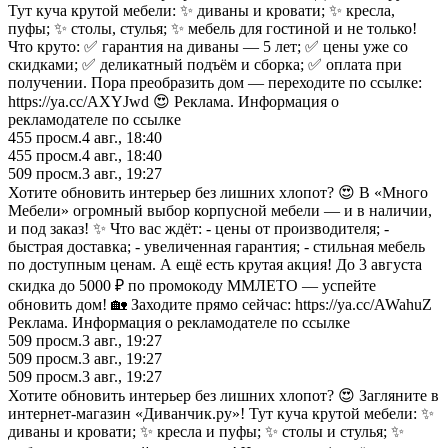
Тут куча крутой мебели: ✨ диваны и кровати; ✨ кресла,
пуфы; ✨ столы, стулья; ✨ мебель для гостиной и не только!
Что круто: ✅ гарантия на диваны — 5 лет; ✅ цены уже со
скидками; ✅ деликатный подъём и сборка; ✅ оплата при
получении. Пора преобразить дом — переходите по ссылке:
https://ya.cc/AXYJwd 😍 Реклама. Информация о
рекламодателе по ссылке
455
просм.
4 авг., 18:40
455
просм.
4 авг., 18:40
509
просм.
3 авг., 19:27
Хотите обновить интерьер без лишних хлопот? 😍 В «Много
Мебели» огромный выбор корпусной мебели — и в наличии,
и под заказ! ✨ Что вас ждёт: - цены от производителя; -
быстрая доставка; - увеличенная гарантия; - стильная мебель
по доступным ценам. А ещё есть крутая акция! До 3 августа
скидка до 5000 ₽ по промокоду ММЛЕТО — успейте
обновить дом! 🏡 Заходите прямо сейчас: https://ya.cc/AWahuZ
Реклама. Информация о рекламодателе по ссылке
509
просм.
3 авг., 19:27
509
просм.
3 авг., 19:27
509
просм.
3 авг., 19:27
Хотите обновить интерьер без лишних хлопот? 😍 Загляните в
интернет‑магазин «Диванчик.ру»! Тут куча крутой мебели: ✨
диваны и кровати; ✨ кресла и пуфы; ✨ столы и стулья; ✨