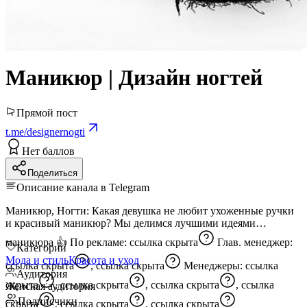
Маникюр | Дизайн ногтей
Прямой пост
t.me/designernogti
Нет баллов
Поделиться
Описание канала в Telegram
Маникюр, Ногти: Какая девушка не любит ухоженные ручки
и красивый маникюр? Мы делимся лучшими идеями
маникюра 👍 По рекламе:
ссылка скрыта
Глав. менеджер:
Категории
Мода и стиль
Красота и уход
ссылка скрыта
,
ссылка скрыта
Менеджеры:
ссылка
Аудитория
скрыта
,
ссылка скрыта
,
ссылка скрыта
,
ссылка
Женская аудитория
Подписчики
скрыта
,
ссылка скрыта
,
ссылка скрыта