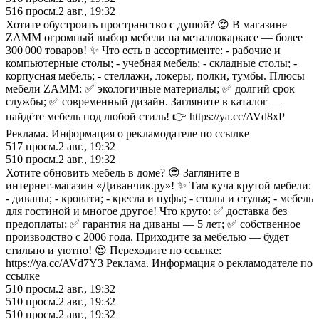
516
просм.
2 авг., 19:32
Хотите обустроить пространство с душой? 😍 В магазине
ZAMM огромный выбор мебели на металлокаркасе — более
300 000 товаров! ✨ Что есть в ассортименте: - рабочие и
компьютерные столы; - учебная мебель; - складные столы; -
корпусная мебель; - стеллажи, локеры, полки, тумбы. Плюсы
мебели ZAMM: ✅ экологичные материалы; ✅ долгий срок
службы; ✅ современный дизайн. Загляните в каталог —
найдёте мебель под любой стиль! 👉 https://ya.cc/AVd8xP
Реклама. Информация о рекламодателе по ссылке
517
просм.
2 авг., 19:32
510
просм.
2 авг., 19:32
Хотите обновить мебель в доме? 😍 Загляните в
интернет‑магазин «Диванчик.ру»! ✨ Там куча крутой мебели:
- диваны; - кровати; - кресла и пуфы; - столы и стулья; - мебель
для гостиной и многое другое! Что круто: ✅ доставка без
предоплаты; ✅ гарантия на диваны — 5 лет; ✅ собственное
производство с 2006 года. Приходите за мебелью — будет
стильно и уютно! 😍 Переходите по ссылке:
https://ya.cc/AVd7Y3 Реклама. Информация о рекламодателе по
ссылке
510
просм.
2 авг., 19:32
510
просм.
2 авг., 19:32
510
просм.
2 авг., 19:32