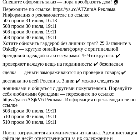
Спешите оформить заказ — пора преобразить дом! 🏠
Переходите по ссылке: https://ya.cc/ATZnmA Реклама.
Информация о рекламодателе по ссылке
505
просм.
31 июля, 16:13
508
просм.
30 июля, 19:11
508
просм.
30 июля, 19:11
508
просм.
30 июля, 19:11
Хотите обновить гардероб без лишних трат? 😍 Загляните в
Oskelly — крутую онлайн‑платформу с оригинальной
брендовой одеждой и аксессуарами! ✨ Что крутого: ✔️
проверяют каждую вещь на подлинность; ✔️ безопасная
сделка — деньги замораживаются до проверки товара; ✔️
доставка по всей России за 3 дня; ✔️ можно следить за
новинками и общаться с другими покупателями. Порадуйте
себя любимыми брендами — переходите по ссылке:
https://ya.cc/ASjkV6 Реклама. Информация о рекламодателе по
ссылке
508
просм.
30 июля, 19:11
510
просм.
30 июля, 19:11
510
просм.
30 июля, 19:11
Посты загружаются автоматически из канала. Администрация
сайта не несёт ответственности за их содержание и