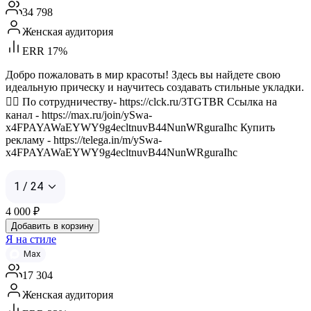
34 798
Женская аудитория
ERR 17%
Добро пожаловать в мир красоты! Здесь вы найдете свою
идеальную прическу и научитесь создавать стильные укладки.
👱‍♀️ По сотрудничеству- https://clck.ru/3TGTBR Ссылка на
канал - https://max.ru/join/ySwa-
x4FPAYAWaEYWY9g4ecltnuvB44NunWRguraIhc Купить
рекламу - https://telega.in/m/ySwa-
x4FPAYAWaEYWY9g4ecltnuvB44NunWRguraIhc
1 / 24
4 000
₽
Добавить в корзину
Я на стиле
Max
17 304
Женская аудитория