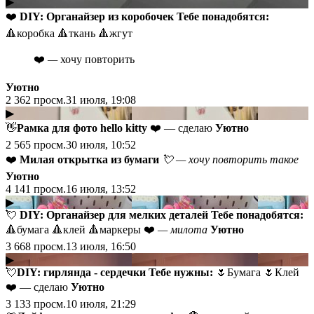
▶
❤️
DIY: Органайзер из коробочек Тебе понадобятся:
🔺коробка 🔺ткань 🔺жгут
❤️
—
хочу повторить
Уютно
2 362
просм.
31 июля, 19:08
▶
👋
Рамка для фото hello kitty
❤️ — сделаю
Уютно
2 565
просм.
30 июля, 10:52
❤️
Милая открытка из бумаги
💘 — хочу повторить такое
Уютно
4 141
просм.
16 июля, 13:52
▶
💘
DIY: Органайзер для мелких деталей Тебе понадобятся:
🔺бумага 🔺клей 🔺маркеры ❤️
— милота
Уютно
3 668
просм.
13 июля, 16:50
▶
💘
DIY: гирлянда - сердечки
Тебе нужны:
🌷Бумага 🌷Клей
❤️ — сделаю
Уютно
3 133
просм.
10 июля, 21:29