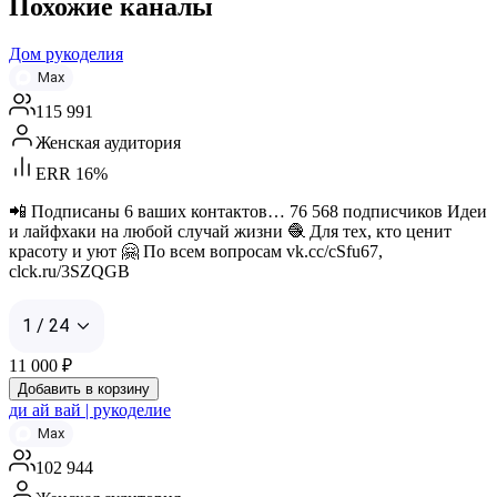
Похожие каналы
Дом рукоделия
Max
115 991
Женская аудитория
ERR 16%
📲 Подписаны 6 ваших контактов… 76 568 подписчиков Идеи
и лайфхаки на любой случай жизни 🧶 Для тех, кто ценит
красоту и уют 🤗 По всем вопросам vk.cc/cSfu67,
clck.ru/3SZQGB
1 / 24
11 000
₽
Добавить в корзину
ди ай вай | рукоделие
Max
102 944