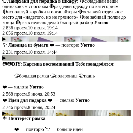
👕
Лайфхаки для порядка в шкафу:
🔴складывай вещи
одинаковым способом 🔴разделяй одежду по категориям
🔴используй коробки и органайзеры 🔴оставляй отдельное
место для «надетого, но не грязного» 🔴не забивай полки до
конца 🔴раз в неделю делай быстрый разбор
Уютно
2 836
просм.
10 июля, 19:14
2 656
просм.
10 июля, 19:14
▶
🌹
Лаванда из бумаги
❤️ — повторю
Уютно
2 231
просм.
10 июля, 14:44
▶
📷📷
DIY: Картина воспоминаний Тебе понадобятся:
🤩большая рамка 🤩полароиды 🤩ткань
❤️
—
милота
Уютно
2 568
просм.
9 июля, 20:53
❤️
Идеи для подарка
❤️ — сделаю
Уютно
2 746
просм.
8 июля, 20:24
▶
🍓
Пинтерест рамка
❤️ — повторю 💘 — больше идей