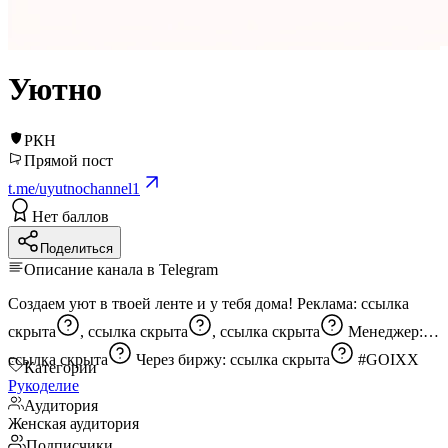
Уютно
РКН
Прямой пост
t.me/uyutnochannel1
Нет баллов
Поделиться
Описание канала в Telegram
Создаем уют в твоей ленте и у тебя дома! Реклама:
ссылка
скрыта
,
ссылка скрыта
,
ссылка скрыта
Менеджер:
ссылка скрыта
Через биржу:
ссылка скрыта
#GOIXX
Категории
Рукоделие
Аудитория
Женская аудитория
Подписчики