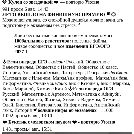
🩶
Кулон со звездочкой
❤️ — повторю
Уютно
991
просм.
6 авг., 14:43
ЛЕТО ВЫШЛО НА ФИНИШНУЮ ПРЯМУЮ
🏁😃
Можно догуливать со спокойной душой,а можно начинать
подготовку к экзаменам без стресса💅
Лови бесплатные каналы по всем предметам
от
100балльного репетитора:
полезные файлы,
живое сообщество и
все изменения ЕГЭ/ОГЭ
2027
⤵️
🌟
Если впереди ЕГЭ
гум/соц:
Русский, Общество с
Валентинычем, Общество с Настей, Общество 10 класс,
История, Английский язык, Литература, География
физ/мат:
Математика с Ильичом, МатемАня профиль, МатемАня база,
Информатика, Физика
хим/био:
Био с Ксюшей, Био с Марком,
Био с Мариной, Химия с Катей 🌟
Если впереди ОГЭ
Русский, Математика с Артёмом, Математика с Абидуби,
Общество с Настей, Физика, Химия с Вадимом, Химия с
Олей, Биология, Литература, Информатика, Английский
язык, История 🌟
больше инфы об экзаменах →
100Б
1 092
просм.
6 авг., 13:10
❤️
Букетик с человеком пауком
❤️ - повторю
Уютно
1 481
просм.
4 авг., 15:31