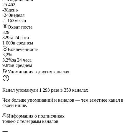
25 462
-38
день
-240
неделя
-1 163
месяц
Охват поста
829
829
за 24 часа
1 009
в среднем
Вовлечённость
3,2%
3,2%
за 24 часа
9,8%
в среднем
Упоминания в других каналах
Канал упомянули
1 293
раза
в
350
каналах
Чем больше упоминаний и каналов — тем заметнее канал в
своей нише.
Информация о подписчиках
только с телеграмм каналов