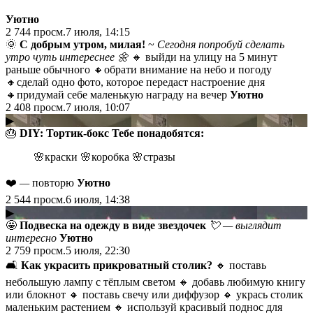
Уютно
2 744
просм.
7 июля, 14:15
🌞
С добрым утром, милая!
~
Сегодня попробуй сделать
утро чуть интереснее
🌼
🔸 выйди на улицу на 5 минут
раньше обычного 🔸обрати внимание на небо и погоду
🔸сделай одно фото, которое передаст настроение дня
🔸придумай себе маленькую награду на вечер
Уютно
2 408
просм.
7 июля, 10:07
▶
🎂
DIY: Тортик-бокс Тебе понадобятся:
🌸краски 🌸коробка 🌸стразы
❤️
—
повторю
Уютно
2 544
просм.
6 июля, 14:38
▶
🤩
Подвеска на одежду в виде звездочек
💘 — выглядит
интересно
Уютно
2 759
просм.
5 июля, 22:30
🛋️
Как украсить прикроватный столик?
🔸 поставь
небольшую лампу с тёплым светом 🔸 добавь любимую книгу
или блокнот 🔸 поставь свечу или диффузор 🔸 укрась столик
маленьким растением 🔸 используй красивый поднос для