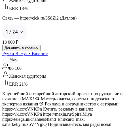
Женская аудитория
ERR 18%
Связь — https://clck.ru/3S8Zi2 (Дятлов)
1 / 24
13 000
₽
Добавить в корзину
Ручки Вяжут • Вязание
Max
86 166
Женская аудитория
ERR 21%
Крупнейший и старейший авторский проект про рукоделие и
вязание в MAX! 🧶 Мастер-классы, советы и подсказки от
экспертов вязания 🌸 Реклама и сотрудничество с авторами:
https://vk.cc/cVNKPn Купить рекламу в канале:
https://vk.cc/cVNKPn https://maxln.ru/SpiralMiya
https://telega.in/channels/hand_knit/card_max,
s.marketly.ru/x5V4YglQ Подписывайтесь, мы рады всем!