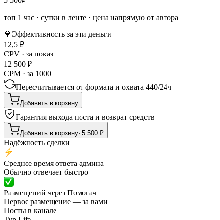
5 500
₽
топ 1 час
·
сутки в ленте
· цена напрямую от автора
💎
Эффективность за эти деньги
12,5
₽
CPV · за показ
12 500
₽
CPM · за 1000
Пересчитывается от формата и охвата
440
/
24ч
Добавить в корзину
Гарантия выхода поста и возврат средств
Добавить в корзину
·
5 500
₽
Надёжность сделки
Среднее время ответа админа
Обычно отвечает быстро
Размещений через Помогач
Первое размещение — за вами
Посты в канале
Тур Life