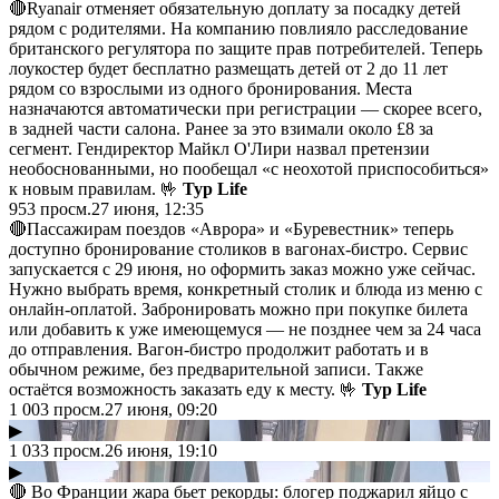
🔴Ryanair отменяет обязательную доплату за посадку детей
рядом с родителями. На компанию повлияло расследование
британского регулятора по защите прав потребителей. Теперь
лоукостер будет бесплатно размещать детей от 2 до 11 лет
рядом со взрослыми из одного бронирования. Места
назначаются автоматически при регистрации — скорее всего,
в задней части салона. Ранее за это взимали около £8 за
сегмент. Гендиректор Майкл О'Лири назвал претензии
необоснованными, но пообещал «с неохотой приспособиться»
к новым правилам. 🤟
Тур Life
953
просм.
27 июня, 12:35
🔴Пассажирам поездов «Аврора» и «Буревестник» теперь
доступно бронирование столиков в вагонах-бистро. Сервис
запускается с 29 июня, но оформить заказ можно уже сейчас.
Нужно выбрать время, конкретный столик и блюда из меню с
онлайн-оплатой. Забронировать можно при покупке билета
или добавить к уже имеющемуся — не позднее чем за 24 часа
до отправления. Вагон-бистро продолжит работать и в
обычном режиме, без предварительной записи. Также
остаётся возможность заказать еду к месту. 🤟
Тур Life
1 003
просм.
27 июня, 09:20
▶
1 033
просм.
26 июня, 19:10
▶
🔴 Во Франции жара бьет рекорды: блогер поджарил яйцо с