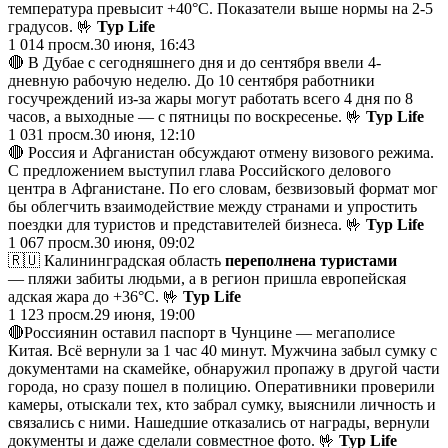
температура превысит +40°C. Показатели выше нормы на 2-5
градусов. 🤟
Тур Life
1 014
просм.
30 июня, 16:43
🔴 В Дубае с сегодняшнего дня и до сентября ввели 4-
дневную рабочую неделю. До 10 сентября работники
госучреждений из-за жары могут работать всего 4 дня по 8
часов, а выходные — с пятницы по воскресенье. 🤟
Тур Life
1 031
просм.
30 июня, 12:10
🔴 Россия и Афганистан обсуждают отмену визового режима.
С предложением выступил глава Российского делового
центра в Афганистане. По его словам, безвизовый формат мог
бы облегчить взаимодействие между странами и упростить
поездки для туристов и представителей бизнеса. 🤟
Тур Life
1 067
просм.
30 июня, 09:02
🇷🇺 Калининградская область
переполнена туристами
— пляжи забиты людьми, а в регион пришла европейская
адская жара до +36°C. 🤟
Тур Life
1 123
просм.
29 июня, 19:00
🔴Россиянин оставил паспорт в Чунцине — мегаполисе
Китая. Всё вернули за 1 час 40 минут. Мужчина забыл сумку с
документами на скамейке, обнаружил пропажу в другой части
города, но сразу пошел в полицию. Оперативники проверили
камеры, отыскали тех, кто забрал сумку, выяснили личность и
связались с ними. Нашедшие отказались от награды, вернули
документы и даже сделали совместное фото. 🤟
Тур Life