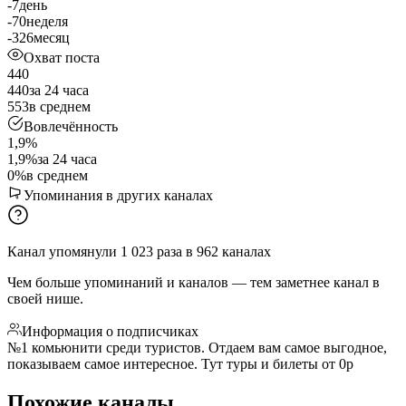
-7
день
-70
неделя
-326
месяц
Охват поста
440
440
за 24 часа
553
в среднем
Вовлечённость
1,9%
1,9%
за 24 часа
0%
в среднем
Упоминания в других каналах
Канал упомянули
1 023
раза
в
962
каналах
Чем больше упоминаний и каналов — тем заметнее канал в
своей нише.
Информация о подписчиках
№1 комьюнити среди туристов. Отдаем вам самое выгодное,
показываем самое интересное. Тут туры и билеты от 0р
Похожие каналы