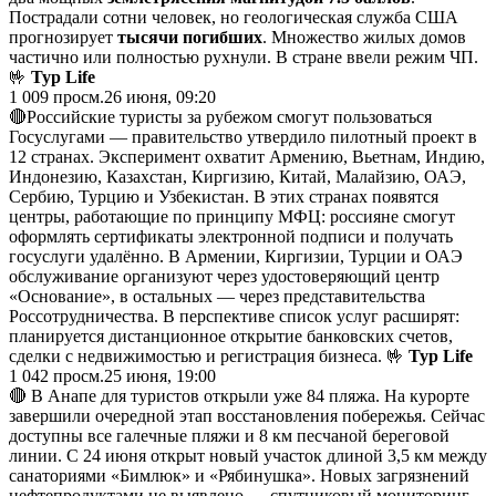
Пострадали сотни человек, но геологическая служба США
прогнозирует
тысячи погибших
. Множество жилых домов
частично или полностью рухнули. В стране ввели режим ЧП.
🤟
Тур Life
1 009
просм.
26 июня, 09:20
🔴Российские туристы за рубежом смогут пользоваться
Госуслугами — правительство утвердило пилотный проект в
12 странах. Эксперимент охватит Армению, Вьетнам, Индию,
Индонезию, Казахстан, Киргизию, Китай, Малайзию, ОАЭ,
Сербию, Турцию и Узбекистан. В этих странах появятся
центры, работающие по принципу МФЦ: россияне смогут
оформлять сертификаты электронной подписи и получать
госуслуги удалённо. В Армении, Киргизии, Турции и ОАЭ
обслуживание организуют через удостоверяющий центр
«Основание», в остальных — через представительства
Россотрудничества. В перспективе список услуг расширят:
планируется дистанционное открытие банковских счетов,
сделки с недвижимостью и регистрация бизнеса. 🤟
Тур Life
1 042
просм.
25 июня, 19:00
🔴 В Анапе для туристов открыли уже 84 пляжа. На курорте
завершили очередной этап восстановления побережья. Сейчас
доступны все галечные пляжи и 8 км песчаной береговой
линии. С 24 июня открыт новый участок длиной 3,5 км между
санаториями «Бимлюк» и «Рябинушка». Новых загрязнений
нефтепродуктами не выявлено — спутниковый мониторинг