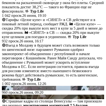
беконом на раскаленной сковороде у окна без плиты. Средний
показатель достиг 38,2°C — такого во Франции еще не
фиксировали. 🤟
Тур Life
1 042
просм.
26 июня, 19:10
🔴Тарифы «Целое купе» и «СИНГЛ» в СВ действуют и в
пиковый летний период, сообщает РЖД. 🚂 «Целое купе» —
скидка 20% при выкупе всех мест в купе за 5 дней и менее до
отправления. 🚂 «СИНГЛ» в СВ — скидка 20% при выкупе
купе целиком для поездки в уединении. 🤟
Тур Life
932
просм.
26 июня, 16:17
🔴Въезд в Молдову в будущем может стать возможен только
по шенгенской визе: парламент Румынии одобрил
законопроект об объединении с республикой и начале
переговоров с Кишинёвом. Ранее Майя Санду допускала, что
объединение с Румынией может ускорить вступление
Молдовы в ЕС. Если интеграция состоится, правила въезда
для россиян изменятся: вместо нынешнего безвизового
режима будут действовать румынские, то есть шенгенские,
требования. 🤟
Тур Life
1 002
просм.
26 июня, 12:26
▶
960
просм.
26 июня, 09:20
▶
🔴Страшные кадры из столицы Венесуэлы — там произошло
два мощных
землетрясения магнитудой 7.5 баллов
.