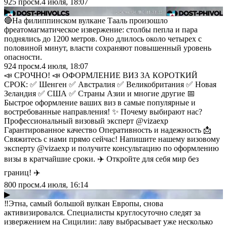
925
просм.
4 июля, 18:07
▶
🔴На филиппинском вулкане Тааль произошло
фреатомагматическое извержение: столбы пепла и пара
поднялись до 1200 метров. Оно длилось около четырех с
половиной минут, власти сохраняют повышенный уровень
опасности.
924
просм.
4 июля, 18:07
📣 СРОЧНО! 📣 ОФОРМЛЕНИЕ ВИЗ ЗА КОРОТКИЙ
СРОК: ✅ Шенген ✅ Австралия ✅ Великобритания ✅ Новая
Зеландия ✅ США ✅ Страны Азии и многие другие 📅
Быстрое оформление ваших виз в самые популярные и
востребованные направления! ✨ Почему выбирают нас?
Профессиональный визовый эксперт @vizaexp
Гарантированное качество Оперативность и надежность 📩
Свяжитесь с нами прямо сейчас! Напишите нашему визовому
эксперту @vizaexp и получите консультацию по оформлению
визы в кратчайшие сроки. ✈️ Откройте для себя мир без
границ! ✈️
800
просм.
4 июля, 16:14
▶
‼️Этна, самый большой вулкан Европы, снова
активизировался. Специалисты круглосуточно следят за
извержением на Сицилии: лаву выбрасывает уже несколько