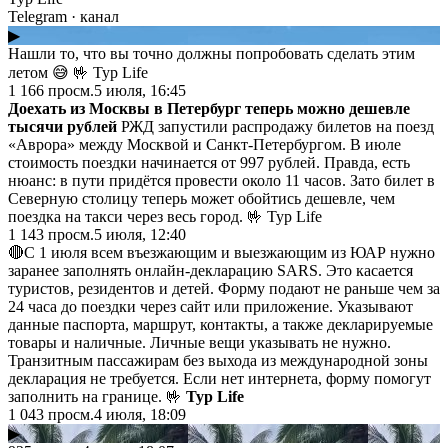
Telegram
· канал
▶
Нашли то, что вы точно должны попробовать сделать этим
летом 😅 🤟 Тур Life
1 166
просм.
5 июля, 16:45
Доехать из Москвы в Петербург теперь можно дешевле
тысячи рублей
РЖД запустили распродажу билетов на поезд
«Аврора» между Москвой и Санкт-Петербургом. В июле
стоимость поездки начинается от 997 рублей. Правда, есть
нюанс: в пути придётся провести около 11 часов. Зато билет в
Северную столицу теперь может обойтись дешевле, чем
поездка на такси через весь город. 🤟 Тур Life
1 143
просм.
5 июля, 12:40
🔴С 1 июля всем въезжающим и выезжающим из ЮАР нужно
заранее заполнять онлайн-декларацию SARS. Это касается
туристов, резидентов и детей. Форму подают не раньше чем за
24 часа до поездки через сайт или приложение. Указывают
данные паспорта, маршрут, контакты, а также декларируемые
товары и наличные. Личные вещи указывать не нужно.
Транзитным пассажирам без выхода из международной зоны
декларация не требуется. Если нет интернета, форму помогут
заполнить на границе. 🤟
Тур Life
1 043
просм.
4 июля, 18:09
▶