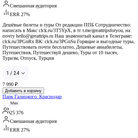
Смешанная аудитория
ERR 27%
Дешёвые билеты и туры От редакции ППБ Сотрудничество:
написать в Макс clck.ru/3T5YpX, в тг t.me/greattripsforyou, на
почту hello@greattrips.ru Наш знаменитый канал в Телеграме:
clck.ru/3PGnRx ВК: clck.ru/3PGnSu Горящие и выгодные туры,
Путешествовать почти бесплатно, Дешевые авиабилеты,
Путешествия, Путешествуй дешево, Туры от 10 тысяч,
Туризм, Отпуск, Турция
1 / 24
7 990
₽
Добавить в корзину
Парк Галицкого. Краснодар
Max
25 376
Смешанная аудитория
ERR 27%