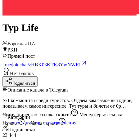
Тур Life
Взрослая ЦА
РКН
Прямой пост
t.me/joinchat/zHBK03KTK8YwNWRi
Нет баллов
Поделиться
Описание канала в Telegram
№1 комьюнити среди туристов. Отдаем вам самое выгодное,
показываем самое интересное. Тут туры и билеты от 0р
Сотрудничество:
ссылка скрыта
Менеджеры:
ссылка
Категории
Путешествия
Отдых и развлечения
скрыта
,
ссылка скрыта
Подписчики
23 444