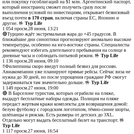
или покупку гособлигаций на $1 млн. Аргентинский паспорт,
который иностранец сможет получить сразу после
выполнения условий по инвестициям, открывает безвизовый
въезд почти
в 170 стран
, включая страны ЕС, Японию и
другие. 🤟
Тур Life
1 054
просм.
28 июня, 13:21
🔴Турцию ждёт экстремальная жара до +45 градусов. В
ближайшие дни синоптики прогнозируют аномально высокие
температуры, особенно на юго-востоке страны. Специалисты
рекомендуют избегать длительного пребывания на солнце в
дневные часы и соблюдать питьевой режим. 🤟
Тур Life
1 136
просм.
28 июня, 09:10
‼️Филиппины скоро введут полный безвиз для россиян.
Авиакомпании уже планируют прямые рейсы. Сейчас виза не
нужна до 30 дней, но после упрощения граждане РФ смогут
задерживаться там значительно дольше. 🤟
Тур Life
1 149
просм.
27 июня, 19:00
🔴 В Барселоне туристам, которых ограбили на пляже,
выдадут бесплатные наборы одежды. Полиция на пляже
передаст жертвам кражи комплекты для возвращения домой:
белую футболку с городским логотипом, тёмно-синие шорты,
шлёпанцы и рюкзак. Есть размеры от детских до 3XL.
Отдельно могут выдать бесплатный билет на транспорт. 🤟
Тур Life
1 117
просм.
27 июня, 16:54