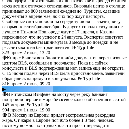
Срок оформления итальянских виз в Москве вырос до 60 дней
из-за летних отпусков сотрудников. Визовый центр в столице
принимает до 800 заявлений ежедневно. Туристы, сдавшие
документы в апреле-мае, до сих пор ждут паспорта.
Свободные слоты ловили на середину июля — значит, визу
оформят к сентябрю-октябрю. В других городах ситуация не
лучше: в Нижнем Новгороде ждут с 17 апреля, в Казани
переживают, что не успеют к 24 августа. Эксперты советуют
подавать документы минимум за 3 месяца до поездки и не
рассчитывать на быстрый шенген. 🤟
Тур Life
823
просм.
2 июля, 13:20
🔴Кипр с 6 июля возобновит приём документов через визовые
центры BLS, сообщили в посольстве. Пока на сайтах
консульств и BLS подтверждения нет, запись ещё не открыта.
С 15 июня подача через BLS была приостановлена, заявители
обращались напрямую в консульства. 🤟
Тур Life
816
просм.
2 июля, 09:20
▶
🔴В китайском Вэйфане на мосту через реку Байланг
построили первое в мире безосевое колесо обозрения высотой
145 метров. 🤟
Тур Life
904
просм.
1 июля, 19:00
🔴 В Москву из Европы придет экстремальная рекордная
жара. От жары в Европе погибло более 1,3 тыс. человек,
поэтому во многих странах власти просят переводить