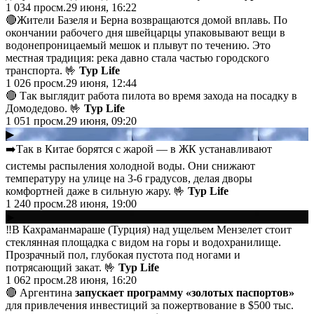
1 034
просм.
29 июня, 16:22
🔴Жители Базеля и Берна возвращаются домой вплавь. По
окончании рабочего дня швейцарцы упаковывают вещи в
водонепроницаемый мешок и плывут по течению. Это
местная традиция: река давно стала частью городского
транспорта. 🤟
Тур Life
1 026
просм.
29 июня, 12:44
🔴 Так выглядит работа пилота во время захода на посадку в
Домодедово. 🤟
Тур Life
1 051
просм.
29 июня, 09:20
▶
➡️Так в Китае борятся с жарой — в ЖК устанавливают
системы распыления холодной воды. Они снижают
температуру на улице на 3-6 градусов, делая дворы
комфортней даже в сильную жару. 🤟
Тур Life
1 240
просм.
28 июня, 19:00
▶
‼️В Кахраманмараше (Турция) над ущельем Мензелет стоит
стеклянная площадка с видом на горы и водохранилище.
Прозрачный пол, глубокая пустота под ногами и
потрясающий закат. 🤟
Тур Life
1 062
просм.
28 июня, 16:20
🔴 Аргентина
запускает программу «золотых паспортов»
для привлечения инвестиций за пожертвование в $500 тыс.