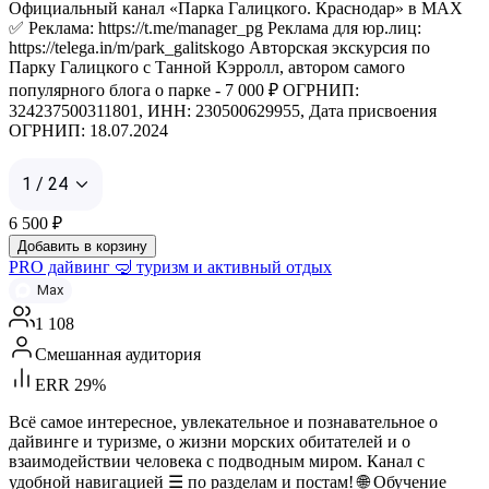
Официальный канал «Парка Галицкого. Краснодар» в МАХ
✅ Реклама: https://t.me/manager_pg Реклама для юр.лиц:
https://telega.in/m/park_galitskogo Авторская экскурсия по
Парку Галицкого с Танной Кэрролл, автором самого
популярного блога о парке - 7 000 ₽ ОГРНИП:
324237500311801, ИНН: 230500629955, Дата присвоения
ОГРНИП: 18.07.2024
1 / 24
6 500
₽
Добавить в корзину
PRO дайвинг 🤿 туризм и активный отдых
Max
1 108
Смешанная аудитория
ERR 29%
Всё самое интересное, увлекательное и познавательное о
дайвинге и туризме, о жизни морских обитателей и о
взаимодействии человека с подводным миром. Канал с
удобной навигацией ☰ по разделам и постам! 🌐 Обучение