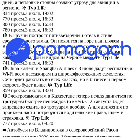
дней, а пепловые столбы создают угрозу для авиации в
регионе. 🤟
Тур Life
834
просм.
3 июля, 19:02
770
просм.
3 июля, 16:33
800
просм.
3 июля, 16:33
780
просм.
3 июля, 16:33
🔴 В Грузии построят пятизвёздочный отель в стиле
средневекового замка. Он появится на горе над пляжем
Квариати под Батуми. Проект называется Sky Castle. По
задумке, это будут две башни на 14 и 16 этажей с арками,
каменной кладкой и видом на Чёрное море. 🤟
Тур Life
741
просм.
3 июля, 16:33
🔴China Eastern и Shanghai Airlines с 3 июля дадут бесплатный
Wi-Fi всем пассажирам на широкофюзеляжных самолетах.
Сеть будет работать во всех классах, но в бизнесе и первом
скорость будет выше. 🤟
Тур Life
859
просм.
3 июля, 13:03
🔴Электросамокатам в Казахстане теперь нельзя двигаться по
тротуарам быстрее пешеходов (6 км/ч). С 25 августа будет
запрещено ездить по тротуарам вообще. А для движения по
проезжей части потребуются водительские права, шлем и
страховка. 🤟
Тур Life
777
просм.
3 июля, 09:20
➡️Автобусы из Владивостока в северокорейский Расон