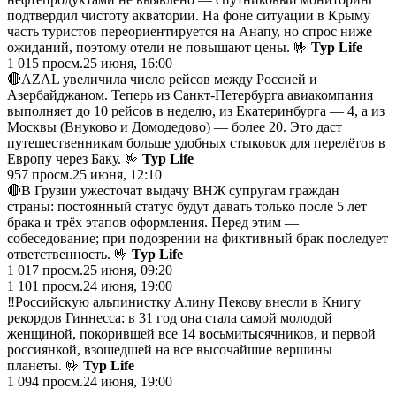
подтвердил чистоту акватории. На фоне ситуации в Крыму
часть туристов переориентируется на Анапу, но спрос ниже
ожиданий, поэтому отели не повышают цены. 🤟
Тур Life
1 015
просм.
25 июня, 16:00
🔴AZAL увеличила число рейсов между Россией и
Азербайджаном. Теперь из Санкт-Петербурга авиакомпания
выполняет до 10 рейсов в неделю, из Екатеринбурга — 4, а из
Москвы (Внуково и Домодедово) — более 20. Это даст
путешественникам больше удобных стыковок для перелётов в
Европу через Баку. 🤟
Тур Life
957
просм.
25 июня, 12:10
🔴В Грузии ужесточат выдачу ВНЖ супругам граждан
страны: постоянный статус будут давать только после 5 лет
брака и трёх этапов оформления. Перед этим —
собеседование; при подозрении на фиктивный брак последует
ответственность. 🤟
Тур Life
1 017
просм.
25 июня, 09:20
1 101
просм.
24 июня, 19:00
‼️Российскую альпинистку Алину Пекову внесли в Книгу
рекордов Гиннесса: в 31 год она стала самой молодой
женщиной, покорившей все 14 восьмитысячников, и первой
россиянкой, взошедшей на все высочайшие вершины
планеты. 🤟
Тур Life
1 094
просм.
24 июня, 19:00