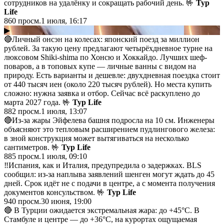
сотрудников на удалёнку и сокращать рабочий день. 🤟
Тур
Life
860
просм.
1 июля, 16:17
▶
🔴Личный онсэн на колесах: японский поезд за миллион
рублей. За такую цену предлагают четырёхдневное турне на
люксовом Shiki-shima по Хонсю и Хоккайдо. Лучших шеф-
поваров, а в топовых купе — личные ванны с видом на
природу. Есть варианты и дешевле: двухдневная поездка стоит
от 440 тысяч иен (около 220 тысяч рублей). Но места купить
сложно: нужна заявка и отбор. Сейчас всё раскуплено до
марта 2027 года. 🤟
Тур Life
882
просм.
1 июля, 13:07
🔴Из-за жары Эйфелева башня подросла на 10 см. Инженеры
объясняют это тепловым расширением пудлингового железа:
в зной конструкция может вытягиваться на несколько
сантиметров. 🤟
Тур Life
885
просм.
1 июля, 09:10
‼️Испания, как и Италия, предупредила о задержках. BLS
сообщил: из-за наплыва заявлений шенген могут ждать до 45
дней. Срок идёт не с подачи в центре, а с момента получения
документов консульством. 🤟
Тур Life
940
просм.
30 июня, 19:00
🔴 В Турции ожидается экстремальная жара: до +45°C. В
Стамбуле и центре — до +36°C, на курортах ощущаемая