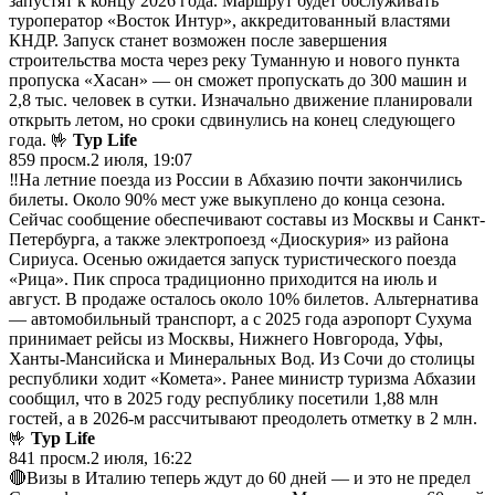
запустят к концу 2026 года. Маршрут будет обслуживать
туроператор «Восток Интур», аккредитованный властями
КНДР. Запуск станет возможен после завершения
строительства моста через реку Туманную и нового пункта
пропуска «Хасан» — он сможет пропускать до 300 машин и
2,8 тыс. человек в сутки. Изначально движение планировали
открыть летом, но сроки сдвинулись на конец следующего
года. 🤟
Тур Life
859
просм.
2 июля, 19:07
‼️На летние поезда из России в Абхазию почти закончились
билеты. Около 90% мест уже выкуплено до конца сезона.
Сейчас сообщение обеспечивают составы из Москвы и Санкт-
Петербурга, а также электропоезд «Диоскурия» из района
Сириуса. Осенью ожидается запуск туристического поезда
«Рица». Пик спроса традиционно приходится на июль и
август. В продаже осталось около 10% билетов. Альтернатива
— автомобильный транспорт, а с 2025 года аэропорт Сухума
принимает рейсы из Москвы, Нижнего Новгорода, Уфы,
Ханты-Мансийска и Минеральных Вод. Из Сочи до столицы
республики ходит «Комета». Ранее министр туризма Абхазии
сообщил, что в 2025 году республику посетили 1,88 млн
гостей, а в 2026-м рассчитывают преодолеть отметку в 2 млн.
🤟
Тур Life
841
просм.
2 июля, 16:22
🔴Визы в Италию теперь ждут до 60 дней — и это не предел