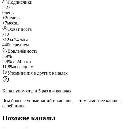
Подписчики
5 275
0
день
+2
неделя
+7
месяц
Охват поста
312
312
за 24 часа
440
в среднем
Вовлечённость
5,9%
5,9%
за 24 часа
11,8%
в среднем
Упоминания в других каналах
Канал упомянули
5
раз
в
4
каналах
Чем больше упоминаний и каналов — тем заметнее канал в
своей нише.
Похожие каналы