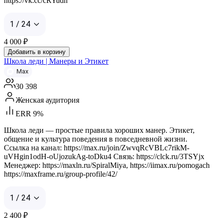
https://vk.cc/cRYudh
1 / 24
4 000
₽
Добавить в корзину
Школа леди | Манеры и Этикет
Max
30 398
Женская аудитория
ERR 9%
Школа леди — простые правила хороших манер. Этикет,
общение и культура поведения в повседневной жизни.
Ссылка на канал: https://max.ru/join/ZwvqRcVBLc7rikM-
uVHgin1odH-oUjozukAg-toDku4 Связь: https://clck.ru/3TSYjx
Менеджер: https://maxln.ru/SpiralMiya, https://iimax.ru/pomogach
https://maxframe.ru/group-profile/42/
1 / 24
2 400
₽