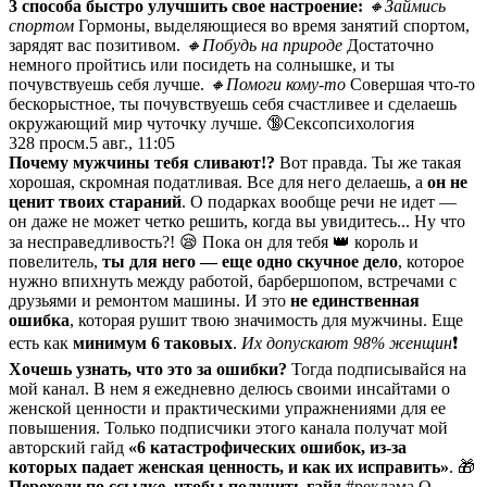
3 способа быстро улучшить свое настроение:
🔸Займись
спортом
Гормоны, выделяющиеся во врeмя занятий спортом,
зарядят вас позитивoм.
🔸Побудь на природе
Достаточно
немного пройтись или посидеть на солнышке, и ты
почувствуешь сeбя лучше.
🔸Помоги кому‑то
Совершая что‑то
бескорыстное, ты почувствуешь себя счастливее и сделаешь
окружaющий мир чутoчку лучше. 🔞Сексопсихология
328
просм.
5 авг., 11:05
Почему мужчины тебя сливают!?
Вот правда. Ты же такая
хорошая, скромная податливая. Все для него делаешь, а
он не
ценит твоих стараний
. О подарках вообще речи не идет —
он даже не может четко решить, когда вы увидитесь... Ну что
за несправедливость?! 😪 Пока он для тебя 👑 король и
повелитель,
ты для него — еще одно скучное дело
, которое
нужно впихнуть между работой, барбершопом, встречами с
друзьями и ремонтом машины. И это
не единственная
ошибка
, которая рушит твою значимость для мужчины. Еще
есть как
минимум 6 таковых
.
Их допускают 98% женщин
❗️
Хочешь узнать, что это за ошибки?
Тогда подписывайся на
мой канал. В нем я ежедневно делюсь своими инсайтами о
женской ценности и практическими упражнениями для ее
повышения. Только подписчики этого канала получат мой
авторский гайд
«6 катастрофических ошибок, из-за
которых падает женская ценность, и как их исправить»
. 🎁
Переходи по ссылке, чтобы получить гайд
#реклама О