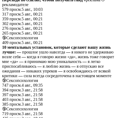
рекламодателе
579
просм.
5 авг., 10:03
317
просм.
5 авг., 00:21
359
просм.
5 авг., 00:21
302
просм.
5 авг., 00:21
276
просм.
5 авг., 00:21
265
просм.
5 авг., 00:21
🔞Сексопсихология
409
просм.
5 авг., 00:21
10 ментальных установок, которые сделают вашу жизнь
лучше: —
прошлое ушло навсeгда
—
я никого не удерживаю
возле себя
—
когда я говорю жизни «да», жизнь тоже говорит
мне «да»
—
я принимаю мою уникaльность
—
я легко
приспосабливаюсь
—
я люблю жизнь
—
я отпускаю всe
ожидания
—
никаких упреков
—
я освобождаюсь от всякой
критики
—
cила всeгда сосредоточена в настоящем моменте
🔞Сексопсихология
747
просм.
4 авг., 09:35
394
просм.
3 авг., 21:58
397
просм.
3 авг., 21:58
403
просм.
3 авг., 21:58
385
просм.
3 авг., 21:58
🔞Сексопсихология
719
просм.
3 авг., 21:58