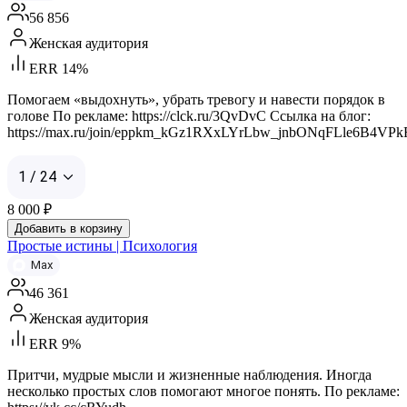
56 856
Женская аудитория
ERR 14%
Помогаем «выдохнуть», убрать тревогу и навести порядок в
голове По рекламе: https://clck.ru/3QvDvC Ссылка на блог:
https://max.ru/join/eppkm_kGz1RXxLYrLbw_jnbONqFLle6B4VP
1 / 24
8 000
₽
Добавить в корзину
Простые истины | Психология
Max
46 361
Женская аудитория
ERR 9%
Притчи, мудрые мысли и жизненные наблюдения. Иногда
несколько простых слов помогают многое понять. По рекламе: