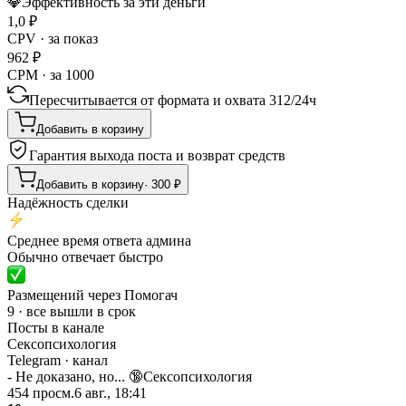
💎
Эффективность за эти деньги
1,0
₽
CPV · за показ
962
₽
CPM · за 1000
Пересчитывается от формата и охвата
312
/
24ч
Добавить в корзину
Гарантия выхода поста и возврат средств
Добавить в корзину
·
300
₽
Надёжность сделки
Среднее время ответа админа
Обычно отвечает быстро
Размещений через Помогач
9 · все вышли в срок
Посты в канале
Сексопсихология
Telegram
· канал
- Не доказано, но... 🔞Сексопсихология
454
просм.
6 авг., 18:41