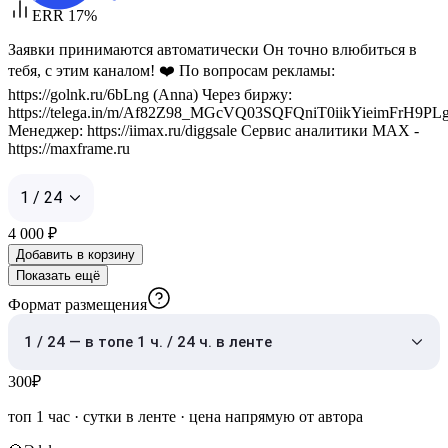
ERR 17%
Заявки принимаются автоматически Он точно влюбиться в
тебя, с этим каналом! ❤️ По вопросам рекламы:
https://golnk.ru/6bLng (Anna) Через биржу:
https://telega.in/m/Af82Z98_MGcVQ03SQFQniT0iikYieimFrH9
Менеджер: https://iimax.ru/diggsale Сервис аналитики MAX -
https://maxframe.ru
1 / 24
4 000
₽
Добавить в корзину
Показать ещё
Формат размещения
1 / 24 — в топе 1 ч. / 24 ч. в ленте
300
₽
топ 1 час
·
сутки в ленте
· цена напрямую от автора