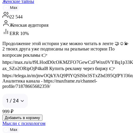
Женские тайны
Max
22 544
Женская аудитория
ERR 10%
Продолжение этой истории уже можно читать в ленте 🤝☺️💫
2 твоих друга уже подписаны на реальные истории По
вопросам рекламы 👉
https://max.ru/u/f9LHodD0cOKMZFO7GewCzFWnx0VYBq1p33K
ax_SZo2ORipOjP4kaI8 Купить рекламу через биржу 👉
https://telega.in/m/jnwOQkYAQ9PIYQSlSbr3STxZbd395QfPYJ36n
Аналитика канала - https://maxframe.ru/channel-
profile/71878665682359/
1 / 24
999
₽
Добавить в корзину
Мысли с психологом
Max