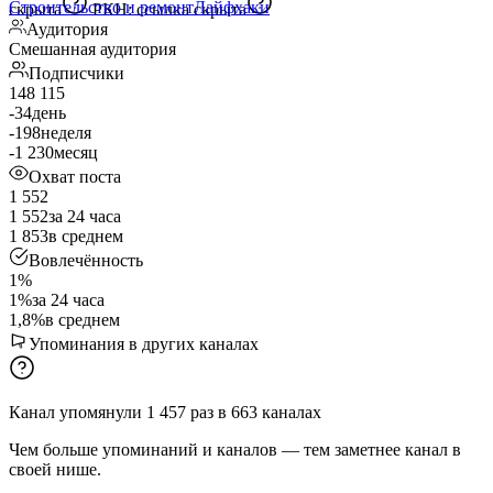
Строительство и ремонт
Лайфхаки
скрыта
РКН:
ссылка скрыта
Аудитория
Смешанная аудитория
Подписчики
148 115
-34
день
-198
неделя
-1 230
месяц
Охват поста
1 552
1 552
за 24 часа
1 853
в среднем
Вовлечённость
1%
1%
за 24 часа
1,8%
в среднем
Упоминания в других каналах
Канал упомянули
1 457
раз
в
663
каналах
Чем больше упоминаний и каналов — тем заметнее канал в
своей нише.