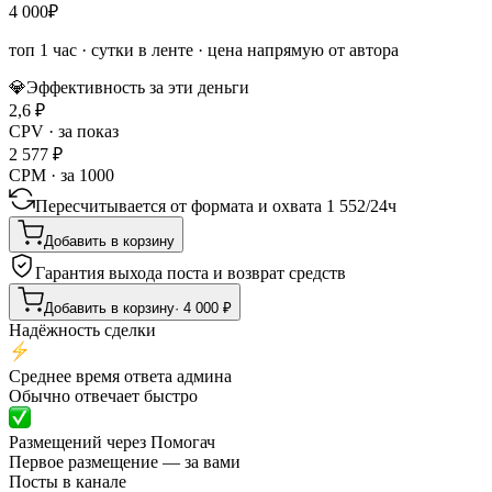
4 000
₽
топ 1 час
·
сутки в ленте
· цена напрямую от автора
💎
Эффективность за эти деньги
2,6
₽
CPV · за показ
2 577
₽
CPM · за 1000
Пересчитывается от формата и охвата
1 552
/
24ч
Добавить в корзину
Гарантия выхода поста и возврат средств
Добавить в корзину
·
4 000
₽
Надёжность сделки
Среднее время ответа админа
Обычно отвечает быстро
Размещений через Помогач
Первое размещение — за вами
Посты в канале