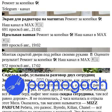
Ремонт за копейки 🛠
Telegram
· канал
▶
Экран для радиатора на магнитах
Ремонт за копейки 🛠
Наш канал в МАХ 🇷🇺
691
просм.
6 авг., 21:02
Идеальная ванная
Ремонт за копейки 🛠 Наш канал в МАХ
🇷🇺
889
просм.
6 авг., 19:02
▶
Монтаж скрытой двери под рейки своими руками 🚪 Оцените
результат! Ремонт за копейки 🛠 Наш канал в МАХ 🇷🇺
972
просм.
6 авг., 17:02
▶
Сидела в кафе, услышала разговор двух сотрудниц
Золотого Яблока...
🤦🏻‍♀️ Они обсуждали, как дурят народ на
распродажах. Типа клеят желтый ценник, а цена всё равно
выше закупа в 5 раз. И одна другой говорит: «Я себе вообще
всё в Mизе беру, нафиг мне наша
скидка сотрудника
, там всё
равно дороже». Я не поленилась, 2 часа копалась и отрыла
этот Мизз. Оказалось, так магазин называется —
MIZZ
PARFUM
Ребята, это разнос. Byredo, Kilian, Chanel — всё
стоит копейки по сравнению с розницей. Это флаконы из