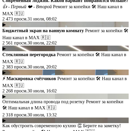
Современная лоджия. Какой вариант понравился больше?
👍
- Первый
❤️
- Второй
Ремонт за копейки 🛠 Наш канал в
МАХ 🇷🇺
2 473
просм.
31 июля, 08:02
▶
Бюджетный экран на ванную комнату
Ремонт за копейки 🛠
Наш канал в МАХ 🇷🇺
2 561
просм.
30 июля, 22:02
▶
Стеклянная перегородка
Ремонт за копейки 🛠 Наш канал в
МАХ 🇷🇺
2 383
просм.
30 июля, 20:02
▶
⚡️ Маскировка счётчиков
Ремонт за копейки 🛠 Наш канал в
МАХ 🇷🇺
2 268
просм.
30 июля, 16:02
▶
Оптимальная длина провода под розетку Ремонт за копейки
🛠 Наш канал в МАХ 🇷🇺
2 318
просм.
30 июля, 13:32
▶
Как обустроить современную кухню 👏 Берите на заметку!