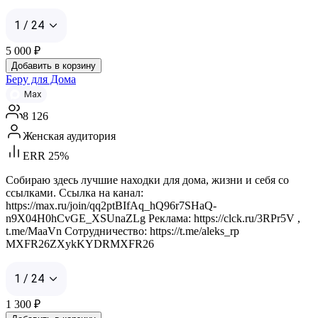
1 / 24
5 000
₽
Добавить в корзину
Беру для Дома
Max
8 126
Женская аудитория
ERR 25%
Собираю здесь лучшие находки для дома, жизни и себя со
ссылками. Ссылка на канал:
https://max.ru/join/qq2ptBIfAq_hQ96r7SHaQ-
n9X04H0hCvGE_XSUnaZLg Реклама: https://clck.ru/3RPr5V ,
t.me/MaaVn Сотрудничество: https://t.me/aleks_rp
MXFR26ZXykKYDRMXFR26
1 / 24
1 300
₽