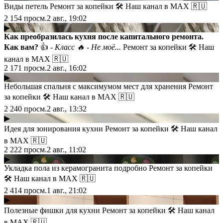
Виды петель Ремонт за копейки 🛠 Наш канал в МАХ 🇷🇺
2 154
просм.
2 авг., 19:02
▶
Как преобразилась кухня после капитального ремонта.
Как вам?
👍
- Класс
🔥
- Не моё...
Ремонт за копейки 🛠 Наш
канал в МАХ 🇷🇺
2 171
просм.
2 авг., 16:02
▶
Небольшая спальня с максимумом мест для хранения Ремонт
за копейки 🛠 Наш канал в МАХ 🇷🇺
2 240
просм.
2 авг., 13:32
▶
Идея для зонирования кухни Ремонт за копейки 🛠 Наш канал
в МАХ 🇷🇺
2 222
просм.
2 авг., 11:02
▶
Укладка пола из керамогранита подробно Ремонт за копейки
🛠 Наш канал в МАХ 🇷🇺
2 414
просм.
1 авг., 21:02
▶
Полезные фишки для кухни Ремонт за копейки 🛠 Наш канал
в МАХ 🇷🇺