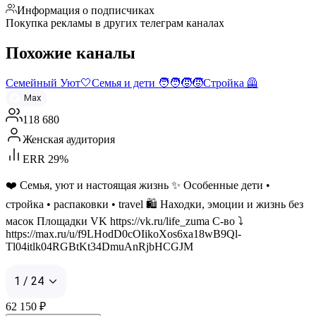
Информация о подписчиках
Покупка рекламы в других телеграм каналах
Похожие каналы
Семейный Уют🤍Семья и дети 🧑‍🧑‍🧒‍🧒Стройка 🦺
Max
118 680
Женская аудитория
ERR 29%
❤️ Семья, уют и настоящая жизнь ✨ Особенные дети •
стройка • распаковки • travel 🛍️ Находки, эмоции и жизнь без
масок Площадки VK https://vk.ru/life_zuma С-во ⤵️
https://max.ru/u/f9LHodD0cOIikoXos6xa18wB9Ql-
Tl04itlk04RGBtKt34DmuAnRjbHCGJM
1 / 24
62 150
₽