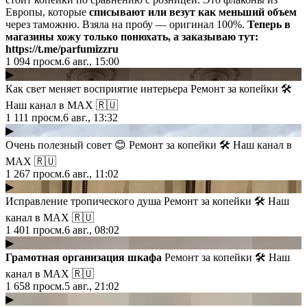
Европы, которые
списывают или везут как меньший объем
через таможню. Взяла на пробу — оригинал 100%.
Теперь в
магазины хожу только понюхать, а заказываю тут:
https://t.me/parfumizzru
1 094
просм.
6 авг., 15:00
▶
Как свет меняет восприятие интерьера Ремонт за копейки 🛠
Наш канал в МАХ 🇷🇺
1 111
просм.
6 авг., 13:32
▶
Очень полезный совет 😊 Ремонт за копейки 🛠 Наш канал в
МАХ 🇷🇺
1 267
просм.
6 авг., 11:02
▶
Исправление тропического душа Ремонт за копейки 🛠 Наш
канал в МАХ 🇷🇺
1 401
просм.
6 авг., 08:02
▶
Грамотная организация шкафа
Ремонт за копейки 🛠 Наш
канал в МАХ 🇷🇺
1 658
просм.
5 авг., 21:02
▶