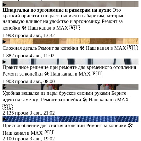
▶
Шпаргалка по эргономике и размерам на кухне
Это
краткий ориентир по расстояниям и габаритам, которые
напрямую влияют на удобство и эргономику. Ремонт за
копейки 🛠 Наш канал в МАХ 🇷🇺
1 998
просм.
4 авг., 13:32
▶
Сложная деталь Ремонт за копейки 🛠 Наш канал в МАХ 🇷🇺
1 882
просм.
4 авг., 11:02
▶
Практичное решение при ремонте для временного отопления
Ремонт за копейки 🛠 Наш канал в МАХ 🇷🇺
1 908
просм.
4 авг., 08:00
▶
Удобная вешалка из пары брусков своими руками Берите
идею на заметку! Ремонт за копейки 🛠 Наш канал в МАХ
🇷🇺
2 135
просм.
3 авг., 21:02
▶
Приспособление для снятия изоляции Ремонт за копейки 🛠
Наш канал в МАХ 🇷🇺
2 100
просм.
3 авг., 19:02