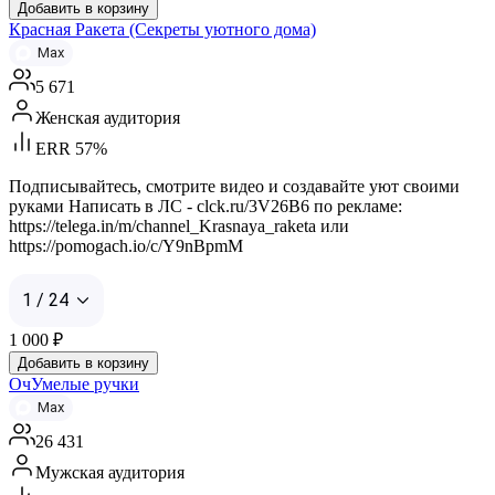
Добавить в корзину
Красная Ракета (Секреты уютного дома)
Max
5 671
Женская аудитория
ERR 57%
Подписывайтесь, смотрите видео и создавайте уют своими
руками Написать в ЛС - clck.ru/3V26B6 по рекламе:
https://telega.in/m/channel_Krasnaya_raketa или
https://pomogach.io/c/Y9nBpmM
1 / 24
1 000
₽
Добавить в корзину
ОчУмелые ручки
Max
26 431
Мужская аудитория