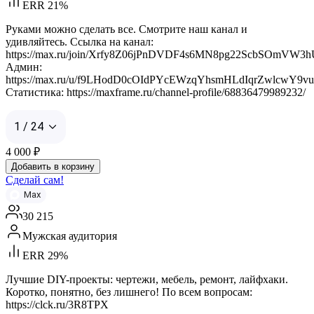
ERR 21%
Руками можно сделать все. Смотрите наш канал и
удивляйтесь. Ссылка на канал:
https://max.ru/join/Xrfy8Z06jPnDVDF4s6MN8pg22ScbSOmVW3
Админ:
https://max.ru/u/f9LHodD0cOIdPYcEWzqYhsmHLdIqrZwlcwY9v
Статистика: https://maxframe.ru/channel-profile/68836479989232/
1 / 24
4 000
₽
Добавить в корзину
Сделай сам!
Max
30 215
Мужская аудитория
ERR 29%
Лучшие DIY-проекты: чертежи, мебель, ремонт, лайфхаки.
Коротко, понятно, без лишнего! По всем вопросам:
https://clck.ru/3R8TPX