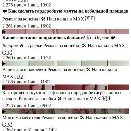
2 275
просм.
1 авг., 19:02
❤️ Как сделать гардеробную мечты на небольшой площади
Ремонт за копейки 🛠 Наш канал в МАХ 🇷🇺
2 261
просм.
1 авг., 16:02
▶
Какое сочетание понравилось больше?
👍
- Первое
❤️
-
Второе
🔥
- Третье
Ремонт за копейки 🛠 Наш канал в МАХ
🇷🇺
2 260
просм.
1 авг., 13:32
▶
Валик для шпаклевки Ремонт за копейки 🛠 Наш канал в
МАХ 🇷🇺
2 188
просм.
1 авг., 11:02
▶
Как привести кухонные фасады в порядок без агрессивных
средств Ремонт за копейки 🛠 Наш канал в МАХ 🇷🇺
2 223
просм.
1 авг., 08:02
▶
Монтаж смесителя Ремонт за копейки 🛠 Наш канал в МАХ
🇷🇺
2 362
просм.
31 июля, 21:02