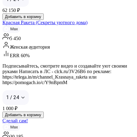
62 150
₽
Добавить в корзину
Красная Ракета (Секреты уютного дома)
Max
5 450
Женская аудитория
ERR 60%
Подписывайтесь, смотрите видео и создавайте уют своими
руками Написать в ЛС - clck.ru/3V26B6 по рекламе:
https://telega.in/m/channel_Krasnaya_raketa или
https://pomogach.io/c/Y9nBpmM
1 / 24
1 000
₽
Добавить в корзину
Сделай сам!
Max
30 185