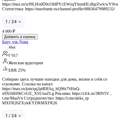
https://max.ru/u/f9LHodD0cOIdPYcEWzqYhsmHLdIqrZwlcwY9v
Статистика: https://maxframe.ru/channel-profile/68836479989232/
1 / 24
4 000
₽
Добавить в корзину
Беру для Дома
Max
7 917
Женская аудитория
ERR 25%
Собираю здесь лучшие находки для дома, жизни и себя со
ссылками. Ссылка на канал:
https://max.ru/join/qq2ptBIfAq_hQ96r7SHaQ-
n9X04H0hCvGE_XSUnaZLg Реклама: https://clck.ru/3RPr5V ,
t.me/MaaVn Сотрудничество: https://t.me/aleks_rp
MXFR26ZXykKYDRMXFR26
1 / 24