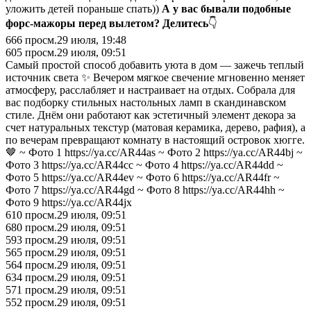
уложить детей пораньше спать))
А у вас бывали подобные
форс-мажоры перед вылетом? Делитесь
👇
666
просм.
29 июля, 19:48
605
просм.
29 июля, 09:51
Самый простой способ добавить уюта в дом — зажечь теплый
источник света ✨ Вечером мягкое свечение мгновенно меняет
атмосферу, расслабляет и настраивает на отдых. Собрала для
вас подборку стильных настольных ламп в скандинавском
стиле. Днём они работают как эстетичный элемент декора за
счет натуральных текстур (матовая керамика, дерево, рафия), а
по вечерам превращают комнату в настоящий островок хюгге.
🤎 ~ Фото 1 https://ya.cc/AR44as ~ Фото 2 https://ya.cc/AR44bj ~
Фото 3 https://ya.cc/AR44cc ~ Фото 4 https://ya.cc/AR44dd ~
Фото 5 https://ya.cc/AR44ev ~ Фото 6 https://ya.cc/AR44fr ~
Фото 7 https://ya.cc/AR44gd ~ Фото 8 https://ya.cc/AR44hh ~
Фото 9 https://ya.cc/AR44jx
610
просм.
29 июля, 09:51
680
просм.
29 июля, 09:51
593
просм.
29 июля, 09:51
565
просм.
29 июля, 09:51
564
просм.
29 июля, 09:51
634
просм.
29 июля, 09:51
571
просм.
29 июля, 09:51
552
просм.
29 июля, 09:51