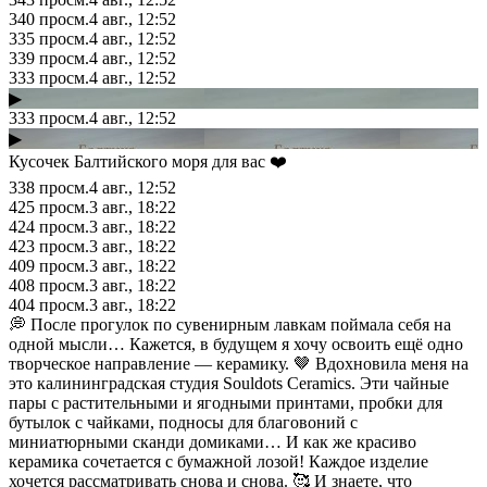
340
просм.
4 авг., 12:52
335
просм.
4 авг., 12:52
339
просм.
4 авг., 12:52
333
просм.
4 авг., 12:52
▶
333
просм.
4 авг., 12:52
▶
Кусочек Балтийского моря для вас ❤️
338
просм.
4 авг., 12:52
425
просм.
3 авг., 18:22
424
просм.
3 авг., 18:22
423
просм.
3 авг., 18:22
409
просм.
3 авг., 18:22
408
просм.
3 авг., 18:22
404
просм.
3 авг., 18:22
💭 После прогулок по сувенирным лавкам поймала себя на
одной мысли… Кажется, в будущем я хочу освоить ещё одно
творческое направление — керамику. 🤎 Вдохновила меня на
это калининградская студия Souldots Ceramics. Эти чайные
пары с растительными и ягодными принтами, пробки для
бутылок с чайками, подносы для благовоний с
миниатюрными сканди домиками… И как же красиво
керамика сочетается с бумажной лозой! Каждое изделие
хочется рассматривать снова и снова. 🥰 И знаете, что