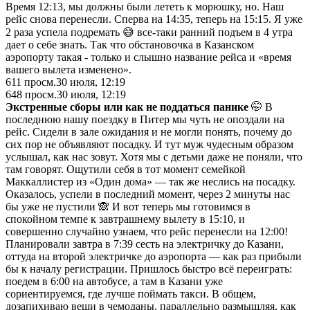
Время 12:13, мы должны были лететь к морюшку, но. Наш
рейс снова перенесли. Сперва на 14:35, теперь на 15:15. Я уже
2 раза успела подремать 😅 все-таки ранний подъем в 4 утра
дает о себе знать. Так что обстановочка в Казанском
аэропорту такая - только и слышно название рейса и «время
вашего вылета изменено».
611
просм.
30 июля, 12:19
648
просм.
30 июля, 12:19
Экстренные сборы или как не поддаться панике
🤭 В
последнюю нашу поездку в Питер мы чуть не опоздали на
рейс. Сидели в зале ожидания и не могли понять, почему до
сих пор не объявляют посадку. И тут муж чудесным образом
услышал, как нас зовут. Хотя мы с детьми даже не поняли, что
там говорят. Ощутили себя в тот момент семейкой
Маккаллистер из «Один дома» — так же неслись на посадку.
Оказалось, успели в последний момент, через 2 минуты нас
бы уже не пустили 🙈 И вот теперь мы готовимся в
спокойном темпе к завтрашнему вылету в 15:10, и
совершенно случайно узнаем, что рейс перенесли на 12:00!
Планировали завтра в 7:39 сесть на электричку до Казани,
оттуда на второй электричке до аэропорта — как раз прибыли
бы к началу регистрации. Пришлось быстро всё переиграть:
поедем в 6:00 на автобусе, а там в Казани уже
сориентируемся, где лучше поймать такси. В общем,
дозапихиваю вещи в чемоданы, параллельно размышляя, как