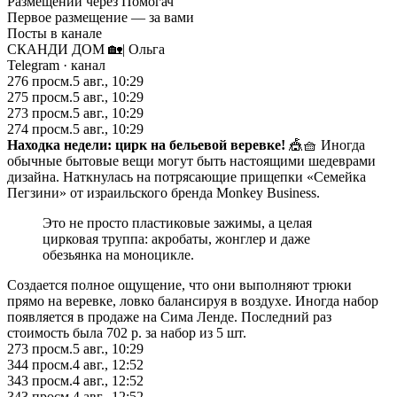
Размещений через Помогач
Первое размещение — за вами
Посты в канале
СКАНДИ ДОМ 🏡| Ольга
Telegram
· канал
276
просм.
5 авг., 10:29
275
просм.
5 авг., 10:29
273
просм.
5 авг., 10:29
274
просм.
5 авг., 10:29
Находка недели: цирк на бельевой веревке!
🎪🧺 Иногда
обычные бытовые вещи могут быть настоящими шедеврами
дизайна. Наткнулась на потрясающие прищепки «Семейка
Пегзини» от израильского бренда Monkey Business.
Это не просто пластиковые зажимы, а целая
цирковая труппа: акробаты, жонглер и даже
обезьянка на моноцикле.
Создается полное ощущение, что они выполняют трюки
прямо на веревке, ловко балансируя в воздухе. Иногда набор
появляется в продаже на Сима Ленде. Последний раз
стоимость была 702 р. за набор из 5 шт.
273
просм.
5 авг., 10:29
344
просм.
4 авг., 12:52
343
просм.
4 авг., 12:52
343
просм.
4 авг., 12:52