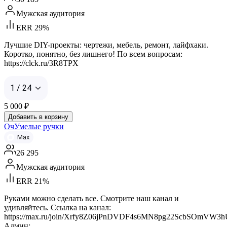
Мужская аудитория
ERR 29%
Лучшие DIY-проекты: чертежи, мебель, ремонт, лайфхаки.
Коротко, понятно, без лишнего! По всем вопросам:
https://clck.ru/3R8TPX
1 / 24
5 000
₽
Добавить в корзину
ОчУмелые ручки
Max
26 295
Мужская аудитория
ERR 21%
Руками можно сделать все. Смотрите наш канал и
удивляйтесь. Ссылка на канал:
https://max.ru/join/Xrfy8Z06jPnDVDF4s6MN8pg22ScbSOmVW3
Админ: