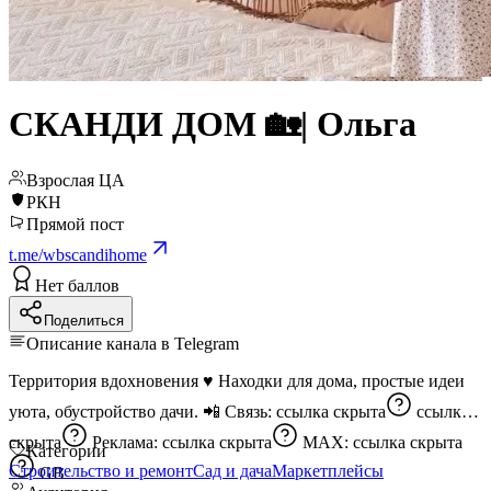
СКАНДИ ДОМ 🏡| Ольга
Взрослая ЦА
РКН
Прямой пост
t.me/wbscandihome
Нет баллов
Поделиться
Описание канала в Telegram
Территория вдохновения ♥️ Находки для дома, простые идеи
уюта, обустройство дачи. 📲 Связь:
ссылка скрыта
ссылка
скрыта
Реклама:
ссылка скрыта
MAX:
ссылка скрыта
Категории
Строительство и ремонт
Сад и дача
Маркетплейсы
GB