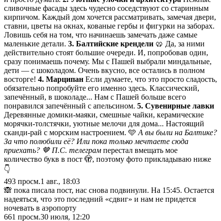
сливочные фасады здесь чудесно соседствуют со старинным
кирпичом. Каждый дом хочется рассматривать, замечая двери,
ставни, цветы на окнах, кованые гербы и фигурки на заборах.
Ловишь себя на том, что начинаешь замечать даже самые
маленькие детали.
3. Балтийские крендели
🥨 Да, за ними
действительно стоят большие очереди. И, попробовав один,
сразу понимаешь почему. Мы с Пашей выбрали миндальные,
дети — с шоколадом. Очень вкусно, все остались в полном
восторге!
4. Марципан
Если думаете, что это просто сладость,
обязательно попробуйте его именно здесь. Классический,
запечённый, в шоколаде... Нам с Пашей больше всего
понравился запечённый с апельсином.
5. Сувенирные лавки
Деревянные домики-маяки, смешные чайки, керамические
морячки-толстячки, уютные мелочи для дома... Настоящий
сканди-рай с морским настроением. 🩵
А вы были на Балтике?
За что полюбили её? Или пока только мечтаете сюда
приехать? 🤎
П.С. телеграм
перестал вмещать мое
количество букв в пост 🫣, поэтому фото прикладываю ниже
👇
493
просм.
1 авг., 18:03
🙈 пока писала пост, нас снова подвинули. На 15:45. Остается
надеяться, что это последний «сдвиг» и нам не придется
ночевать в аэропорту
661
просм.
30 июля, 12:20