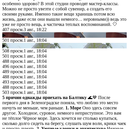
особенно здорово? В этой студии проводят мастер-классы.
Можно не просто увезти с собой сувенир, а создать его
своими руками. Именно такие вещи хранишь потом всю
жизнь, даже если они вышли немного… неровными)) ведь это
уже не просто вещь, а частичка теплых воспоминаний. 🤍
407
просм.
3 авг., 18:22
▶
501
просм.
1 авг., 18:04
▶
508
просм.
1 авг., 18:04
501
просм.
1 авг., 18:04
488
просм.
1 авг., 18:04
496
просм.
1 авг., 18:04
489
просм.
1 авг., 18:04
488
просм.
1 авг., 18:04
493
просм.
1 авг., 18:04
488
просм.
1 авг., 18:04
503
просм.
1 авг., 18:04
5 причин однажды приехать на Балтику
🌊🤎 После
первого дня в Зеленоградске поняла, что люблю это место
ничуть не меньше, чем раньше.
1. Море
Оно здесь совсем
другое. Холодное, суровое, немного неприступное. Это вам
не тёплое Чёрное море. Здесь хочется не столько купаться,
сколько долго сидеть на берегу, слушать шум волн, крики чаек
и просто думать.
2. Уютные улочки и архитектура
Нежные