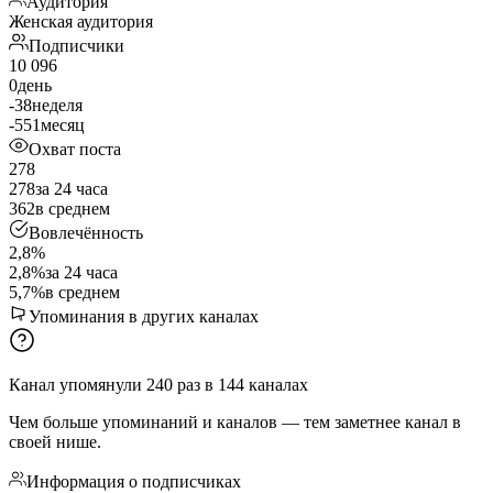
Аудитория
Женская аудитория
Подписчики
10 096
0
день
-38
неделя
-551
месяц
Охват поста
278
278
за 24 часа
362
в среднем
Вовлечённость
2,8%
2,8%
за 24 часа
5,7%
в среднем
Упоминания в других каналах
Канал упомянули
240
раз
в
144
каналах
Чем больше упоминаний и каналов — тем заметнее канал в
своей нише.
Информация о подписчиках