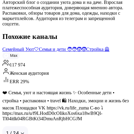
Авторский блог о создании уюта дома и на даче. Взрослая
платежеспособная аудитория, доверяющая мнению автора.
Распаковки, обзоры товаров для дома, одежды, находки с
маркетплейсов. Аудитория из телеграм и запрещенной
соцсети.
Похожие каналы
Семейный Уют🤍Семья и дети 🧑‍🧑‍🧒‍🧒Стройка 🦺
Max
117 974
Женская аудитория
ERR 29%
❤️ Семья, уют и настоящая жизнь ✨ Особенные дети •
стройка • распаковки • travel 🛍️ Находки, эмоции и жизнь без
масок Площадки VK https://vk.ru/life_zuma С-во ⤵️
https://max.ru/u/f9LHodD0cOIikoXos6xa18wB9Ql-
Tl04itlk04RGBtKt34DmuAnRjbHCGJM
1 / 24