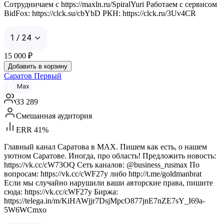
Сотрудничаем с https://maxln.ru/SpiralYuri Работаем с сервисом
BidFox: https://clck.su/cbYbD РКН: https://clck.ru/3Uv4CR
1 / 24
15 000
₽
Добавить в корзину
Саратов Первый
Max
33 289
Смешанная аудитория
ERR 41%
Главный канал Саратова в MAX. Пишем как есть, о нашем
уютном Саратове. Иногда, про область! Предложить новость:
https://vk.cc/cW73OQ Сеть каналов: @business_rusmax По
вопросам: https://vk.cc/cWF27y либо http://t.me/goldmanbrat
Если мы случайно нарушили ваши авторские права, пишите
сюда: https://vk.cc/cWF27y Биржа:
https://telega.in/m/KiHAWjjr7DsjMpcO877jnE7nZE7sY_I69a-
5W6WCmxo