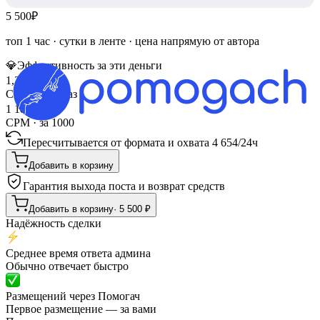
5 500
₽
топ 1 час
·
сутки в ленте
· цена напрямую от автора
💎
Эффективность за эти деньги
1,2
₽
CPV · за показ
1 182
₽
CPM · за 1000
Пересчитывается от формата и охвата
4 654
/
24ч
Добавить в корзину
Гарантия выхода поста и возврат средств
Добавить в корзину
·
5 500
₽
Надёжность сделки
Среднее время ответа админа
Обычно отвечает быстро
Размещений через Помогач
Первое размещение — за вами