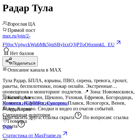
Радар Тула
Взрослая ЦА
Прямой пост
max.ru/join/2-
F9JocVpjwckWubMk5jmSBylxxQ3jPToO6xnmkL_EU
Нет баллов
Поделиться
Описание канала в MAX
Тула Радар, БПЛА, взрывы, ПВО, сирена, тревога, грохот,
ракеты, беспилотники, пожар онлайн. Экстренные
оповещения и мониторинг подлетов. 📍 Зона: Новомосковск,
Донской, Алексин, Щекино, Узловая, Ефремов, Богородицк,
Категории
Кимовск, Киреевск, Суворов, Плавск, Ясногорск, Венев,
Новости и СМИ
Региональные
Белев, Клоково. Сводки и видео из очагов событий.
Аудитория
Смешанная аудитория
Пригласить друга:
ссылка скрыта
По вопросам:
ссылка
Геометка
скрыта
Тула
Статистика от MaxFrame.ru