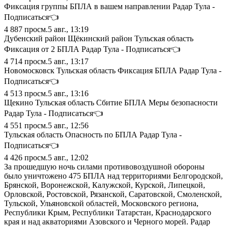
Фиксация группы БПЛА в вашем направлении Радар Тула -
Подписаться👈
4 887
просм.
5 авг., 13:19
Дубенский район Щёкинский район Тульская область
Фиксация от 2 БПЛА Радар Тула - Подписаться👈
4 714
просм.
5 авг., 13:17
Новомосковск Тульская область Фиксация БПЛА Радар Тула -
Подписаться👈
4 513
просм.
5 авг., 13:16
Щекино Тульская область Сбитие БПЛА Меры безопасности
Радар Тула - Подписаться👈
4 551
просм.
5 авг., 12:56
Тульская область Опасность по БПЛА Радар Тула -
Подписаться👈
4 426
просм.
5 авг., 12:02
За прошедшую ночь силами противовоздушной обороны
было уничтожено 475 БПЛА над территориями Белгородской,
Брянской, Воронежской, Калужской, Курской, Липецкой,
Орловской, Ростовской, Рязанской, Саратовской, Смоленской,
Тульской, Ульяновской областей, Московского региона,
Республики Крым, Республики Татарстан, Краснодарского
края и над акваториями Азовского и Черного морей. Радар