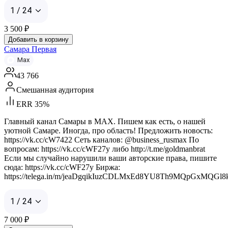
1 / 24
3 500
₽
Добавить в корзину
Самара Первая
Max
43 766
Смешанная аудитория
ERR 35%
Главный канал Самары в MAX. Пишем как есть, о нашей
уютной Самаре. Иногда, про область! Предложить новость:
https://vk.cc/cW7422 Сеть каналов: @business_rusmax По
вопросам: https://vk.cc/cWF27y либо http://t.me/goldmanbrat
Если мы случайно нарушили ваши авторские права, пишите
сюда: https://vk.cc/cWF27y Биржа:
https://telega.in/m/jeaDgqikIuzCDLMxEd8YU8Th9MQpGxMQGl
1 / 24
7 000
₽