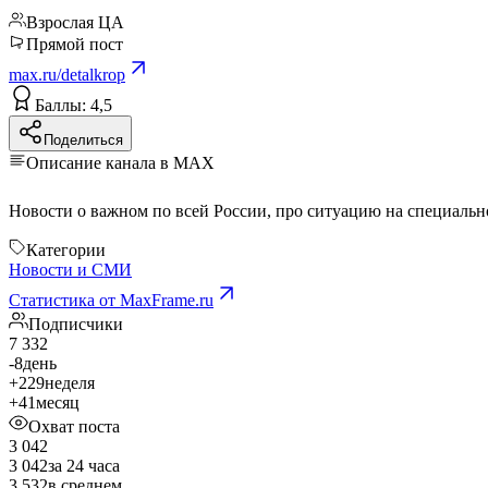
Взрослая ЦА
Прямой пост
max.ru/detalkrop
Баллы: 4,5
Поделиться
Описание канала в MAX
Категории
Новости и СМИ
Статистика от MaxFrame.ru
Подписчики
7 332
-8
день
+229
неделя
+41
месяц
Охват поста
3 042
3 042
за 24 часа
3 532
в среднем