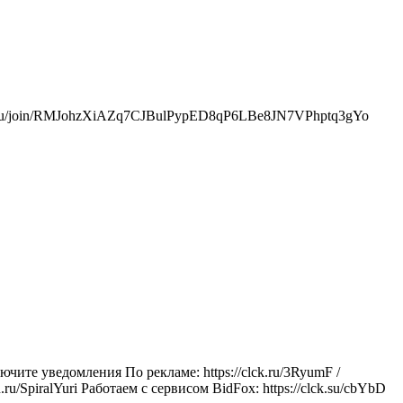
//max.ru/join/RMJohzXiAZq7CJBulPypED8qP6LBe8JN7VPhptq3gYo
те уведомления По рекламе: https://clck.ru/3RyumF /
/SpiralYuri Работаем с сервисом BidFox: https://clck.su/cbYbD