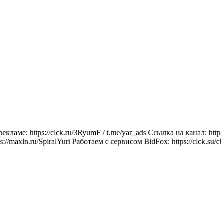
ме: https://clck.ru/3RyumF / t.me/yar_ads Ссылка на канал: https:
ln.ru/SpiralYuri Работаем с сервисом BidFox: https://clck.su/c