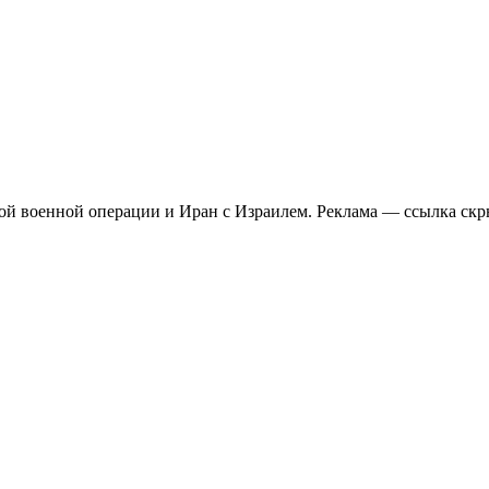
Новости о важном по всей России, про ситуацию на специальной военной операции и Иран с Израилем. Реклама —
ссылка скр