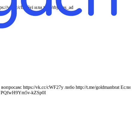
://vk.cc/cUZ6vi или t.me/rhymes_ad
росам: https://vk.cc/cWF27y либо http://t.me/goldmanbrat Если
RiTNPQfwH9Ym5v-kZSp0I