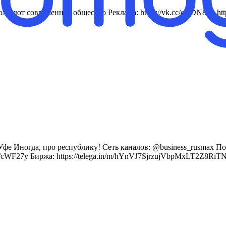
нуют современное общество Реклама: https://vk.cc/cVDN8t и https
Иногда, про республику! Сеть каналов: @business_rusmax По воп
cc/cWF27y Биржа: https://telega.in/m/hYnVJ7SjrzujVbpMxLT2Z8