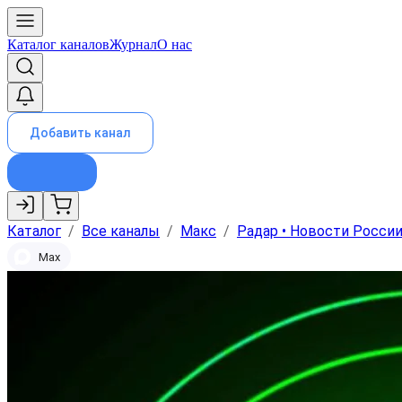
Каталог каналов
Журнал
О нас
Добавить канал
Каталог
/
Все каналы
/
Макс
/
Радар • Новости Росси
Max