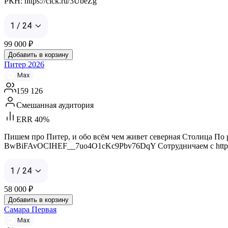
РКН: https://clck.ru/3UbeZg
1 / 24
99 000
₽
Добавить в корзину
Питер 2026
Max
159 126
Смешанная аудитория
ERR 40%
Пишем про Питер, и обо всём чем живет северная Столица По рекла
BwBiFAvOCIHEF__7uo4O1cKc9Pbv76DqY Сотрудничаем с https://max
1 / 24
58 000
₽
Добавить в корзину
Самара Первая
Max