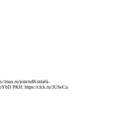
//max.ru/join/ndKstda6i-
bYbD РКН: https://clck.ru/3UbeCu