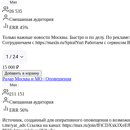
Max
26 535
Смешанная аудитория
ERR 45%
Только важные новости Москвы. Быстро и по делу. По рекламе: 
Сотрудничаем с https://maxln.ru/SpiralYuri Работаем с сервисом B
1 / 24
15 000
₽
Добавить в корзину
Радар Москва и МО | Оповещения
Max
211 151
Смешанная аудитория
ERR 56%
Источник, созданный для оперативного оповещения о возможных
t.me/yar_ads Ссылка на канал: https://max.ru/join/fFiCDXxk3XeE