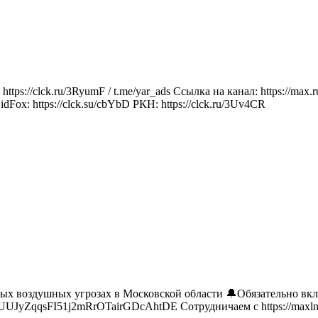
https://clck.ru/3RyumF / t.me/yar_ads Ссылка на канал: https:
idFox: https://clck.su/cbYbD РКН: https://clck.ru/3Uv4CR
 воздушных угрозах в Московской области 🔔Обязательно включи
fUUJyZqqsFI51j2mRrOTairGDcAhtDE Сотрудничаем с https://maxln.ru