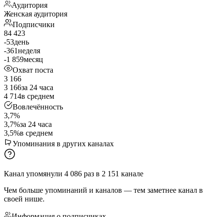
Аудитория
Женская аудитория
Подписчики
84 423
-53
день
-361
неделя
-1 859
месяц
Охват поста
3 166
3 166
за 24 часа
4 714
в среднем
Вовлечённость
3,7%
3,7%
за 24 часа
3,5%
в среднем
Упоминания в других каналах
Канал упомянули
4 086
раз
в
2 151
канале
Чем больше упоминаний и каналов — тем заметнее канал в
своей нише.
Информация о подписчиках