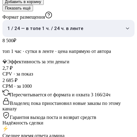
Добавить в корзину
Показать ещё
Формат размещения
1 / 24 — в топе 1 ч. / 24 ч. в ленте
8 500
₽
топ 1 час
·
сутки в ленте
· цена напрямую от автора
💎
Эффективность за эти деньги
2,7
₽
CPV · за показ
2 685
₽
CPM · за 1000
Пересчитывается от формата и охвата
3 166
/
24ч
Владелец пока приостановил новые заказы по этому
каналу
Гарантия выхода поста и возврат средств
Надёжность сделки
Среднее время ответа админа