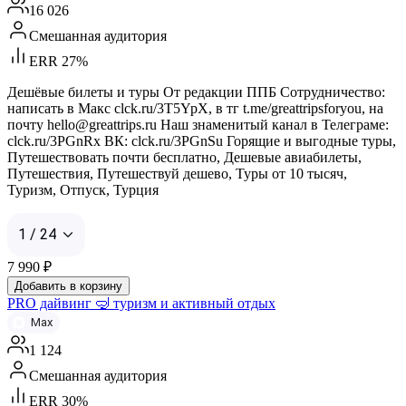
16 026
Смешанная аудитория
ERR 27%
Дешёвые билеты и туры От редакции ППБ Сотрудничество:
написать в Макс clck.ru/3T5YpX, в тг t.me/greattripsforyou, на
почту hello@greattrips.ru Наш знаменитый канал в Телеграме:
clck.ru/3PGnRx ВК: clck.ru/3PGnSu Горящие и выгодные туры,
Путешествовать почти бесплатно, Дешевые авиабилеты,
Путешествия, Путешествуй дешево, Туры от 10 тысяч,
Туризм, Отпуск, Турция
1 / 24
7 990
₽
Добавить в корзину
PRO дайвинг 🤿 туризм и активный отдых
Max
1 124
Смешанная аудитория
ERR 30%