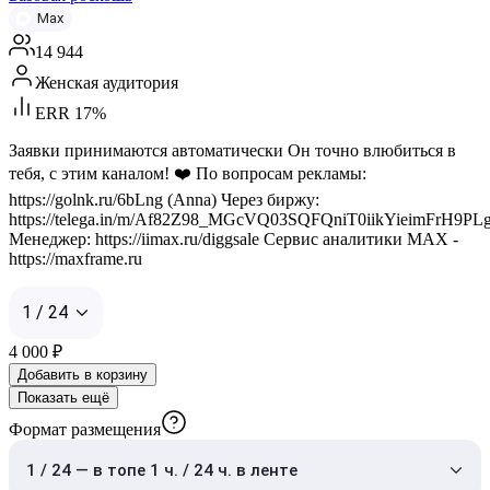
Max
14 944
Женская аудитория
ERR 17%
Заявки принимаются автоматически Он точно влюбиться в
тебя, с этим каналом! ❤️ По вопросам рекламы:
https://golnk.ru/6bLng (Anna) Через биржу:
https://telega.in/m/Af82Z98_MGcVQ03SQFQniT0iikYieimFrH9
Менеджер: https://iimax.ru/diggsale Сервис аналитики MAX -
https://maxframe.ru
1 / 24
4 000
₽
Добавить в корзину
Показать ещё
Формат размещения
1 / 24 — в топе 1 ч. / 24 ч. в ленте