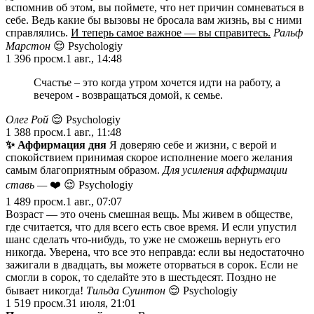
вспомнив об этом, вы поймете, что нет причин сомневаться в
себе. Ведь какие бы вызовы не бросала вам жизнь, вы с ними
справлялись.
И теперь самое важное — вы справитесь.
Ральф
Марстон
😌 Psychologiy
1 396
просм.
1 авг., 14:48
Счастье – это когда утром хочется идти на работу, а
вечером - возвращаться домой, к семье.
Олег Рой
😌 Psychologiy
1 388
просм.
1 авг., 11:48
✨
Аффирмация дня
Я доверяю себе и жизни, с верой и
спокойствием принимая скорое исполнение моего желания
самым благоприятным образом.
Для усиления аффирмации
ставь —
❤️ 😌 Psychologiy
1 489
просм.
1 авг., 07:07
Возраст — это очень смешная вещь. Мы живем в обществе,
где считается, что для всего есть свое время. И если упустил
шанс сделать что-нибудь, то уже не сможешь вернуть его
никогда. Уверена, что все это неправда: если вы недостаточно
зажигали в двадцать, вы можете оторваться в сорок. Если не
смогли в сорок, то сделайте это в шестьдесят. Поздно не
бывает никогда!
Тильда Суинтон
😌 Psychologiy
1 519
просм.
31 июля, 21:01