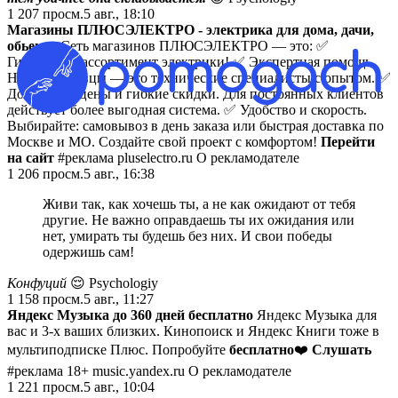
1 207
просм.
5 авг., 18:10
Магазины ПЛЮСЭЛЕКТРО - электрика для дома, дачи,
обьекта
Сеть магазинов ПЛЮСЭЛЕКТРО — это: ✅
Гигантский ассортимент электрики! ✅ Экспертная помощь.
Наши продавцы — это технические специалисты с опытом. ✅
Доступные цены и гибкие скидки. Для постоянных клиентов
действует более выгодная система. ✅ Удобство и скорость.
Выбирайте: самовывоз в день заказа или быстрая доставка по
Москве и МО. Создайте свой проект с комфортом!
Перейти
на сайт
#реклама pluselectro.ru О рекламодателе
1 206
просм.
5 авг., 16:38
Живи так, как хочешь ты, а не как ожидают от тебя
другие. Не важно оправдаешь ты их ожидания или
нет, умирать ты будешь без них. И свои победы
одержишь сам!
Конфуций
😌 Psychologiy
1 158
просм.
5 авг., 11:27
Яндекс Музыка до 360 дней бесплатно
Яндекс Музыка для
вас и 3-х ваших близких. Кинопоиск и Яндекс Книги тоже в
мультиподписке Плюс. Попробуйте
бесплатно
❤️
Слушать
#реклама 18+ music.yandex.ru О рекламодателе
1 221
просм.
5 авг., 10:04