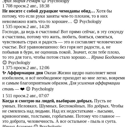
Эрих Мария Ремарк
😌 Psychologiy
1 708
просм.
2 авг., 18:38
Не носите с собой дурацкие чемоданы обид…
Хотя бы
потому, что если руки заняты чем-то плохим, то в них
невозможно взять что-то хорошее… 😌 Psychologiy
1 535
просм.
2 авг., 14:28
Господи, да ведь я счастлива! Вот прямо сейчас, в эту секунду
я счастлива, потому что жить, любить, бояться, смеяться,
чувствовать страх и радость — это и составляет человеческое
счастье. Всё уравновешенно: без горя нет радости, а, не
побывав в бури, не оценишь покой. Значит, если тебе плохо,
то это для того, чтобы потом стало хорошо…
Ирина Богданова
😌 Psychologiy
1 375
просм.
2 авг., 12:06
✨
Аффирмация дня
Океан Жизни щедро наполняет меня
изобилием, и всё необходимое приходит ко мне легко, вовремя
и самым благоприятным образом.
Для усиления аффирмации
ставь —
❤️ 😌 Psychologiy
1 511
просм.
2 авг., 07:07
Когда я смотрю на людей, выбираю добрых.
Пусть не
умных. Неловких. Шумных. Беспокойных. Но добрых. Чтобы
не смеялись над людьми. Над их недостатками - лысыми,
кривоногими, толстыми, горбатыми. Потому что главное —
это доброта, человечность. А все остальное - пыль и суета.
Ирина Асимова
😌 Psychologiy