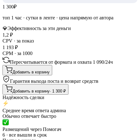
1 300
₽
топ 1 час
·
сутки в ленте
· цена напрямую от автора
💎
Эффективность за эти деньги
1,2
₽
CPV · за показ
1 193
₽
CPM · за 1000
Пересчитывается от формата и охвата
1 090
/
24ч
Добавить в корзину
Гарантия выхода поста и возврат средств
Добавить в корзину
·
1 300
₽
Надёжность сделки
Среднее время ответа админа
Обычно отвечает быстро
Размещений через Помогач
6 · все вышли в срок