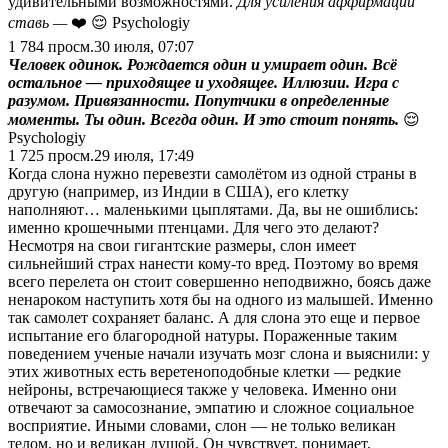
удивительными возможностями.
Для усиления аффирмации
ставь —
❤️ 😌 Psychologiy
1 784
просм.
30 июля, 07:07
Человек одинок. Рождается один и умирает один. Всё
остальное — приходящее и уходящее. Иллюзии. Игра с
разумом. Привязанности. Попутчики в определенные
моменты. Ты один. Всегда один. И это стоит понять.
😌
Psychologiy
1 725
просм.
29 июля, 17:49
Когда слона нужно перевезти самолётом из одной страны в
другую (например, из Индии в США), его клетку
наполняют… маленькими цыплятами. Да, вы не ошиблись:
именно крошечными птенцами. Для чего это делают?
Несмотря на свои гигантские размеры, слон имеет
сильнейший страх нанести кому-то вред. Поэтому во время
всего перелета он стоит совершенно неподвижно, боясь даже
ненароком наступить хотя бы на одного из малышей. Именно
так самолет сохраняет баланс. А для слона это еще и первое
испытание его благородной натуры. Пораженные таким
поведением ученые начали изучать мозг слона и выяснили: у
этих животных есть веретеноподобные клетки — редкие
нейроны, встречающиеся также у человека. Именно они
отвечают за самосознание, эмпатию и сложное социальное
восприятие. Иными словами, слон — не только великан
телом, но и великан душой. Он чувствует, понимает,