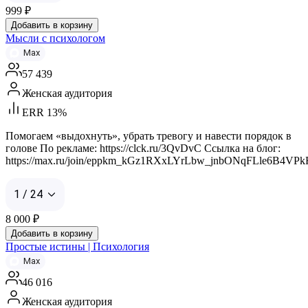
999
₽
Добавить в корзину
Мысли с психологом
Max
57 439
Женская аудитория
ERR 13%
Помогаем «выдохнуть», убрать тревогу и навести порядок в
голове По рекламе: https://clck.ru/3QvDvC Ссылка на блог:
https://max.ru/join/eppkm_kGz1RXxLYrLbw_jnbONqFLle6B4VP
1 / 24
8 000
₽
Добавить в корзину
Простые истины | Психология
Max
46 016
Женская аудитория