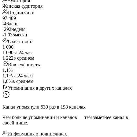
Аудитория
Женская аудитория
Подписчики
97 489
-46
день
-292
неделя
-1 035
месяц
Охват поста
1 090
1 090
за 24 часа
1 222
в среднем
Вовлечённость
1,1%
1,1%
за 24 часа
1,8%
в среднем
Упоминания в других каналах
Канал упомянули
530
раз
в
198
каналах
Чем больше упоминаний и каналов — тем заметнее канал в
своей нише.
Информация о подписчиках