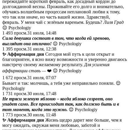
пережидайте короткий февраль, как досадный кордон до
долгожданной весны. Проживайте его долго и внимательно,
обучаясь волшебным процессам неплановой любви к тому,
что так или иначе, но часть вашей жизни. Здравствуй,
февраль. У меня чай с зелёным вареньем. Будешь?
Лиля Град
😌 Psychologiy
1 493
просм.
31 июля, 14:48
Сила девушки состоит в том, что когда ей хреново,
выглядит она отлично!
😌 Psychologiy
1 395
просм.
31 июля, 12:38
✨
Аффирмация дня
Сегодня мой путь к цели открыт и
благоприятен, я ясно вижу возможности и уверенно двигаюсь
навстречу своему желаемому результату.
Для усиления
аффирмации
ставь —
❤️ 😌 Psychologiy
1 672
просм.
31 июля, 07:07
Бывает и так: молчишь, а тебя уже неправильно поняли. 😌
Psychologiy
1 731
просм.
30 июля, 17:48
Не тряси зеленую яблоню – когда яблоко созреет, оно
упадет само. Все происходит так, как должно быть и в
тот момент, когда это нужно.
😌 Psychologiy
1 773
просм.
30 июля, 11:48
✨
Аффирмация дня
Жизнь щедро дарит мне больше, чем я
могу ожидать, окружая меня любовью, заботой и