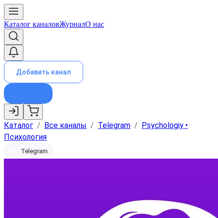
Каталог каналов
Журнал
О нас
Добавить канал
Каталог
/
Все каналы
/
Telegram
/
Psychologiy •
Психология
Telegram