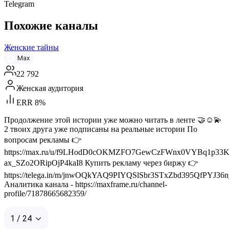
Telegram
Похожие каналы
Женские тайны
Max
22 792
Женская аудитория
ERR 8%
Продолжение этой истории уже можно читать в ленте 🤝☺️💫
2 твоих друга уже подписаны на реальные истории По
вопросам рекламы 👉
https://max.ru/u/f9LHodD0cOKMZFO7GewCzFWnx0VYBq1p33K
ax_SZo2ORipOjP4kaI8 Купить рекламу через биржу 👉
https://telega.in/m/jnwOQkYAQ9PIYQSlSbr3STxZbd395QfPYJ36n
Аналитика канала - https://maxframe.ru/channel-
profile/71878665682359/
1 / 24