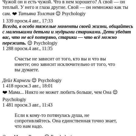
Чужой он и есть чужой. Что в нем хорошего? А свой — он
теплый. У него и глаза другие. Свой — он немножко как ты
сам. ❤️
Татьяна Толстая
😌 Psychologiy
1 339
просм.
4 авг., 17:33
Всегда, в особо тяжелые моменты своей жизни, общайтесь
с маленькими детьми и мудрыми стариками. Дети убедят
вас, что не всё потеряно, старики — что всё можно
пережить.
😌 Psychologiy
1 288
просм.
4 авг., 11:35
Счастье не зависит от того, кто вы и что вы
имеете; оно зависит исключительно от того, что
вы думаете.
Дейл Карнеги
😌 Psychologiy
1 418
просм.
3 авг., 18:01
❤️ Мама... Никто не может любить больше, чем Она 😌
Psychologiy
1 481
просм.
3 авг., 11:43
Если к кому-то потянулась душа, не
сопротивляйтесь. Она единственная точно знает,
что нам надо.