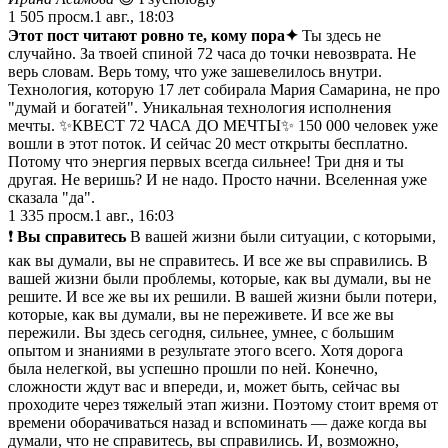
1 505
просм.
1 авг., 18:03
Этот пост читают ровно те, кому пора✦
Ты здесь не
случайно. За твоей спиной 72 часа до точки невозврата. Не
верь словам. Верь тому, что уже зашевелилось внутри.
Технология, которую 17 лет собирала Мария Самарина, не про
"думай и богатей". Уникальная технология исполнения
мечты. ✨КВЕСТ 72 ЧАСА ДО МЕЧТЫ✨ 150 000 человек уже
вошли в этот поток. И сейчас 20 мест открыты бесплатно.
Потому что энергия первых всегда сильнее! Три дня и ты
другая. Не веришь? И не надо. Просто начни. Вселенная уже
сказала "да".
1 335
просм.
1 авг., 16:03
❗️
Вы справитесь
В вашей жизни были ситуации, с которыми,
как вы думали, вы не справитесь. И все же вы справились. В
вашей жизни были проблемы, которые, как вы думали, вы не
решите. И все же вы их решили. В вашей жизни были потери,
которые, как вы думали, вы не переживете. И все же вы
пережили. Вы здесь сегодня, сильнее, умнее, с большим
опытом и знаниями в результате этого всего. Хотя дорога
была нелегкой, вы успешно прошли по ней. Конечно,
сложности ждут вас и впереди, и, может быть, сейчас вы
проходите через тяжелый этап жизни. Поэтому стоит время от
времени оборачиваться назад и вспоминать — даже когда вы
думали, что не справитесь, вы справились. И, возможно,