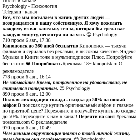
Посты в канале
Psychologiy • Психология
Telegram
· канал
Всё, что мы посылаем в жизнь других людей —
возвращается в нашу собственную. Я хочу пожелать
каждому из вас капельку тепла, которая бы грела вас
каждую минуту, несмотря ни на что.
😌 Psychologiy
710
просм.
6 авг., 17:38
Кинопоиск до 360 дней бесплатно
Кинопоиск — тысячи
фильмов и сериалов без рекламы, в высоком качестве. Яндекс
Музыка и Книги тоже в мультиподписке Плюс. Попробуйте
бесплатно ❤️
Попробовать
#реклама 18+ kinopoisk.ru О
рекламодателе
778
просм.
6 авг., 16:14
Не забывайте: Время, потраченное на удовольствия, не
считается потерянным.
😌 Psychologiy
890
просм.
6 авг., 12:00
Полная ликвидация склада - скидка до 50% на новый
айфон
В поисках где купить оригинальный айфон и главное
по приятной цене? Переходите и получайте купить по скидке
до 50%. Переходите к нам в канал!
Перейти на сайт
#реклама
trostcarts.com О рекламодателе
970
просм.
6 авг., 10:49
Чем меньше окружающие знают о твоей личной жизни,
тем удачнее она складывается.
😌 Psychologiy