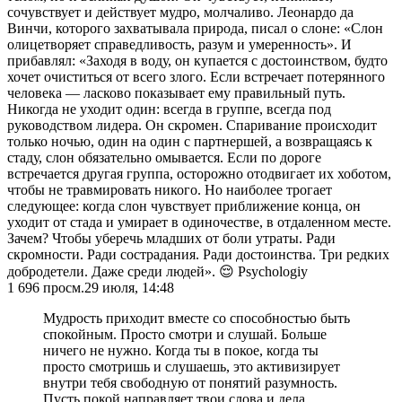
сочувствует и действует мудро, молчаливо. Леонардо да
Винчи, которого захватывала природа, писал о слоне: «Слон
олицетворяет справедливость, разум и умеренность». И
прибавлял: «Заходя в воду, он купается с достоинством, будто
хочет очиститься от всего злого. Если встречает потерянного
человека — ласково показывает ему правильный путь.
Никогда не уходит один: всегда в группе, всегда под
руководством лидера. Он скромен. Спаривание происходит
только ночью, один на один с партнершей, а возвращаясь к
стаду, слон обязательно омывается. Если по дороге
встречается другая группа, осторожно отодвигает их хоботом,
чтобы не травмировать никого. Но наиболее трогает
следующее: когда слон чувствует приближение конца, он
уходит от стада и умирает в одиночестве, в отдаленном месте.
Зачем? Чтобы уберечь младших от боли утраты. Ради
скромности. Ради сострадания. Ради достоинства. Три редких
добродетели. Даже среди людей». 😌 Psychologiy
1 696
просм.
29 июля, 14:48
Мудрость приходит вместе со способностью быть
спокойным. Просто смотри и слушай. Больше
ничего не нужно. Когда ты в покое, когда ты
просто смотришь и слушаешь, это активизирует
внутри тебя свободную от понятий разумность.
Пусть покой направляет твои слова и дела.