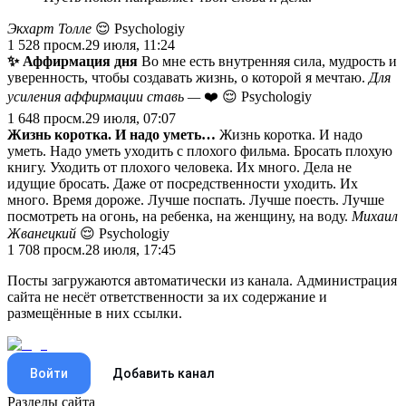
Экхарт Толле
😌 Psychologiy
1 528
просм.
29 июля, 11:24
✨
Аффирмация дня
Во мне есть внутренняя сила, мудрость и
уверенность, чтобы создавать жизнь, о которой я мечтаю.
Для
усиления аффирмации
ставь —
❤️ 😌 Psychologiy
1 648
просм.
29 июля, 07:07
Жизнь коротка. И надо уметь…
Жизнь коротка. И надо
уметь. Надо уметь уходить с плохого фильма. Бросать плохую
книгу. Уходить от плохого человека. Их много. Дела не
идущие бросать. Даже от посредственности уходить. Их
много. Время дороже. Лучше поспать. Лучше поесть. Лучше
посмотреть на огонь, на ребенка, на женщину, на воду.
Михаил
Жванецкий
😌 Psychologiy
1 708
просм.
28 июля, 17:45
Посты загружаются автоматически из канала. Администрация
сайта не несёт ответственности за их содержание и
размещённые в них ссылки.
Войти
Добавить канал
Разделы сайта