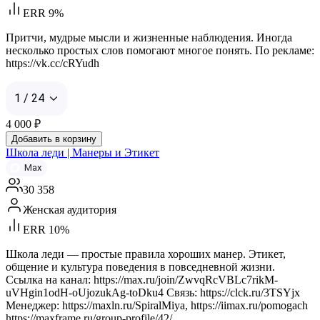
ERR 9%
Притчи, мудрые мысли и жизненные наблюдения. Иногда
несколько простых слов помогают многое понять. По рекламе:
https://vk.cc/cRYudh
1 / 24
4 000
₽
Добавить в корзину
Школа леди | Манеры и Этикет
Max
30 358
Женская аудитория
ERR 10%
Школа леди — простые правила хороших манер. Этикет,
общение и культура поведения в повседневной жизни.
Ссылка на канал: https://max.ru/join/ZwvqRcVBLc7rikM-
uVHgin1odH-oUjozukAg-toDku4 Связь: https://clck.ru/3TSYjx
Менеджер: https://maxln.ru/SpiralMiya, https://iimax.ru/pomogach
https://maxframe.ru/group-profile/42/