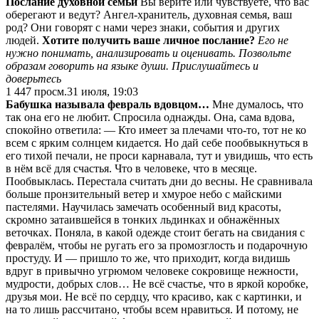
Послание духовной семьи
Вы верите или чувствуете, что вас
оберегают и ведут? Ангел-хранитель, духовная семья, ваш
род? Они говорят с нами через знаки, события и других
людей.
Хотите получить ваше личное послание?
Его не
нужно понимать, анализировать и оценивать. Позвольте
образам говорить на языке души. Прислушайтесь и
доверьтесь
1 447
просм.
31 июля, 19:03
Бабушка называла февраль вдовцом…
Мне думалось, что
так она его не любит. Спросила однажды. Она, сама вдова,
спокойно ответила: — Кто имеет за плечами что-то, тот не ко
всем с ярким солнцем кидается. Но дай себе пообвыкнуться в
его тихой печали, не проси карнавала, тут и увидишь, что есть
в нём всё для счастья. Что в человеке, что в месяце.
Пообвыклась. Перестала считать дни до весны. Не сравнивала
больше пронзительный ветер и хмурое небо с майскими
пастелями. Научилась замечать особенный вид красоты,
скромно затаившейся в тонких льдинках и обнажённых
веточках. Поняла, в какой одежде стоит бегать на свидания с
февралём, чтобы не ругать его за промозглость и подарочную
простуду. И — пришло то же, что приходит, когда видишь
вдруг в привычно угрюмом человеке сокровище нежности,
мудрости, добрых слов… Не всё счастье, что в яркой коробке,
друзья мои. Не всё по сердцу, что красиво, как с картинки, и
на то лишь рассчитано, чтобы всем нравиться. И потому, не