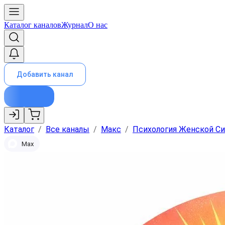
Каталог каналов
Журнал
О нас
Добавить канал
Каталог
/
Все каналы
/
Макс
/
Психология Женской С
Max