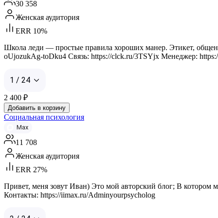
30 358
Женская аудитория
ERR 10%
Школа леди — простые правила хороших манер. Этикет, общени
oUjozukAg-toDku4 Связь: https://clck.ru/3TSYjx Менеджер: https://m
1 / 24
2 400
₽
Добавить в корзину
Социальная психология
Max
11 708
Женская аудитория
ERR 27%
Привет, меня зовут Иван) Это мой авторский блог; В котором
Контакты: https://iimax.ru/Adminyourpsycholog