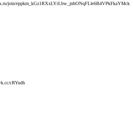
s://max.ru/join/eppkm_kGz1RXxLYrLbw_jnbONqFLle6B4VPkFkaYMck
vk.cc/cRYudh