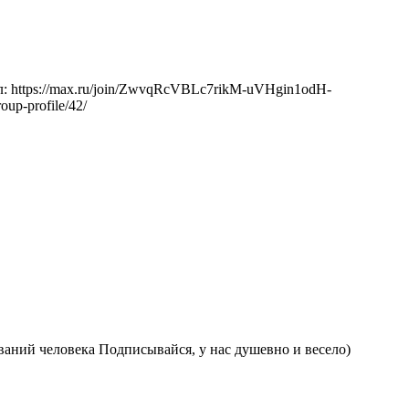
: https://max.ru/join/ZwvqRcVBLc7rikM-uVHgin1odH-
oup-profile/42/
ваний человека Подписывайся, у нас душевно и весело)