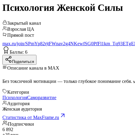
Психология Женской Силы
Закрытый канал
Взрослая ЦА
Прямой пост
max.ru/join/SPmYp82rjtFWnav2g4NKewfSG0PfFl1km_Tq93ETg
Баллы: 6
Поделиться
Описание канала в MAX
Категории
Психология
Саморазвитие
Аудитория
Женская аудитория
Статистика от MaxFrame.ru
Подписчики
6 892
+25
день