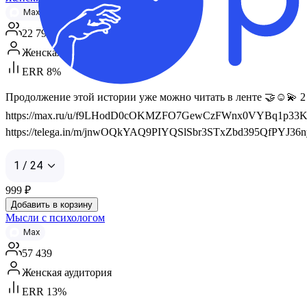
Max
22 792
Женская аудитория
ERR 8%
Продолжение этой истории уже можно читать в ленте 🤝☺️💫 
https://max.ru/u/f9LHodD0cOKMZFO7GewCzFWnx0VYBq1p33KNq
https://telega.in/m/jnwOQkYAQ9PIYQSlSbr3STxZbd395QfPYJ36nyfb
1 / 24
999
₽
Добавить в корзину
Мысли с психологом
Max
57 439
Женская аудитория
ERR 13%