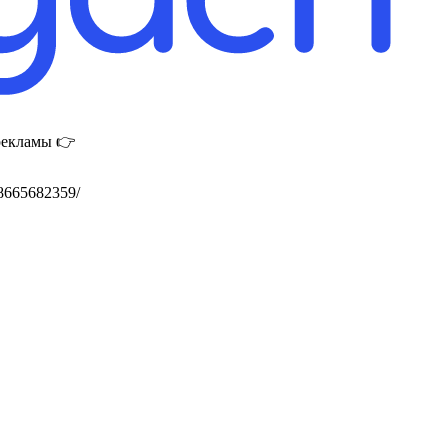
 рекламы 👉
78665682359/