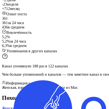
-23
неделя
+712
месяц
Охват поста
361
361
за 24 часа
436
в среднем
Вовлечённость
5,2%
5,2%
за 24 часа
6,3%
в среднем
Упоминания в других каналах
Канал упомянули
188
раз
в
122
каналах
Чем больше упоминаний и каналов — тем заметнее канал в сво
Информация о подписчиках
Женская, взрослая ЦА, трафик только из Max
Похожие каналы
Женские тайны