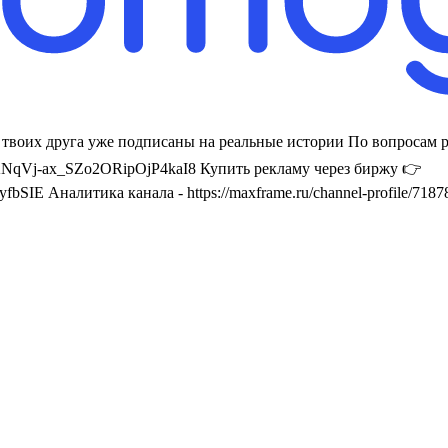
2 твоих друга уже подписаны на реальные истории По вопросам
Vj-ax_SZo2ORipOjP4kaI8 Купить рекламу через биржу 👉
SIE Аналитика канала - https://maxframe.ru/channel-profile/718