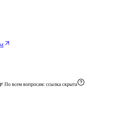
EM
Без токсичной мотивации — только глубокое понимание себя. 🌿 По всем вопросам:
ссылка скрыта