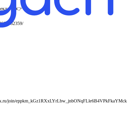
 рекламы 👉
78665682359/
s://max.ru/join/eppkm_kGz1RXxLYrLbw_jnbONqFLle6B4VPkFkaYMck