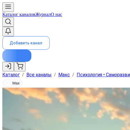
Каталог каналов
Журнал
О нас
Добавить канал
Каталог
/
Все каналы
/
Макс
/
Психология • Саморазв
Max