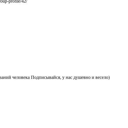
oup-profile/42/
ваний человека Подписывайся, у нас душевно и весело)