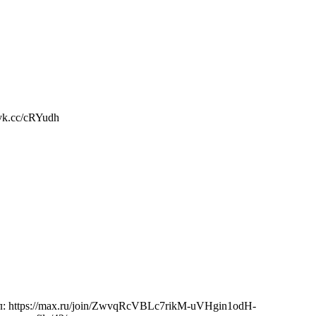
vk.cc/cRYudh
: https://max.ru/join/ZwvqRcVBLc7rikM-uVHgin1odH-