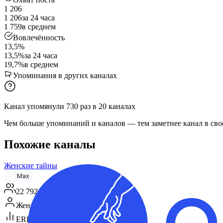
1 206
1 206
за 24 часа
1 759
в среднем
Вовлечённость
13,5%
13,5%
за 24 часа
19,7%
в среднем
Упоминания в других каналах
Канал упомянули
730
раз
в
20
каналах
Чем больше упоминаний и каналов — тем заметнее канал в сво
Похожие каналы
Женские тайны
Max
22 792
Женская аудитория
ERR 8%