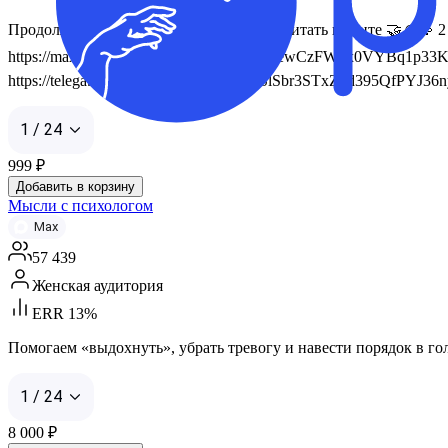
Продолжение этой истории уже можно читать в ленте 🤝☺️💫 
https://max.ru/u/f9LHodD0cOKMZFO7GewCzFWnx0VYBq1p33KNq
https://telega.in/m/jnwOQkYAQ9PIYQSlSbr3STxZbd395QfPYJ36nyfb
1 / 24
999
₽
Добавить в корзину
Мысли с психологом
Max
57 439
Женская аудитория
ERR 13%
Помогаем «выдохнуть», убрать тревогу и навести порядок в го
1 / 24
8 000
₽