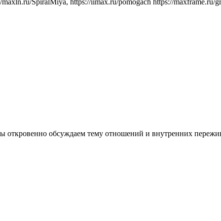
axln.ru/SpiralMiya, https://iimax.ru/pomogach https://maxframe.ru/gr
 мы откровенно обсуждаем тему отношений и внутренних пережи