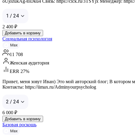
oUjozukAg-toDku4 Связь: https://clck.ru/3TSYjx Менеджер: https://m
1 / 24
2 400
₽
Добавить в корзину
Социальная психология
Max
11 708
Женская аудитория
ERR 27%
Привет, меня зовут Иван) Это мой авторский блог; В котором
Контакты: https://iimax.ru/Adminyourpsycholog
2 / 24
6 000
₽
Добавить в корзину
Базовая роскошь
Max