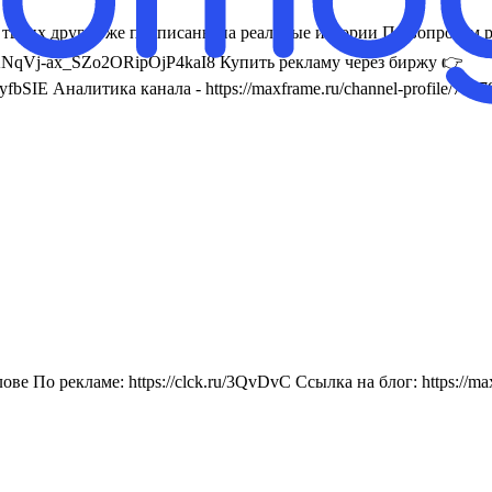
2 твоих друга уже подписаны на реальные истории По вопросам
Vj-ax_SZo2ORipOjP4kaI8 Купить рекламу через биржу 👉
SIE Аналитика канала - https://maxframe.ru/channel-profile/718
лове По рекламе: https://clck.ru/3QvDvC Ссылка на блог: http