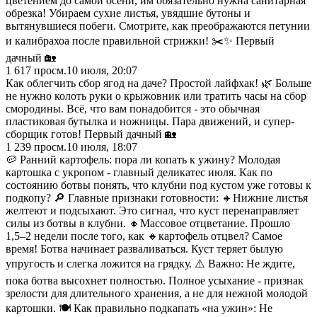
цветением до самой осени, им обязательно нужна санитарная
обрезка! Убираем сухие листья, увядшие бутоны и
вытянувшиеся побеги. Смотрите, как преображаются петунии
и калибрахоа после правильной стрижки! ✂️✨ Первый
дачный 🏡
1 617
просм.
10 июля, 20:07
Как облегчить сбор ягод на даче? Простой лайфхак! 🌿 Больше
не нужно колоть руки о крыжовник или тратить часы на сбор
смородины. Всё, что вам понадобится - это обычная
пластиковая бутылка и ножницы. Пара движений, и супер-
сборщик готов! Первый дачный 🏡
1 239
просм.
10 июля, 18:07
🥔 Ранний картофель: пора ли копать к ужину? Молодая
картошка с укропом - главный деликатес июля. Как по
состоянию ботвы понять, что клубни под кустом уже готовы к
подкопу? 🔎 Главные признаки готовности: 🔸Нижние листья
желтеют и подсыхают. Это сигнал, что куст перенаправляет
силы из ботвы в клубни. 🔸Массовое отцветание. Прошло
1,5–2 недели после того, как 🔸картофель отцвел? Самое
время! Ботва начинает разваливаться. Куст теряет былую
упругость и слегка ложится на грядку. ⚠️ Важно: Не ждите,
пока ботва высохнет полностью. Полное усыхание - признак
зрелости для длительного хранения, а не для нежной молодой
картошки. 🍽️ Как правильно подкапать «на ужин»: Не