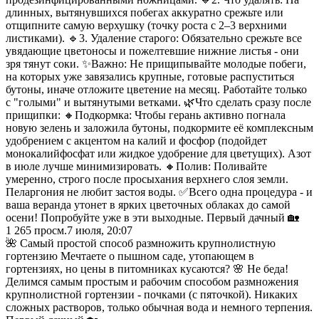
длинных, вытянувшихся побегах аккуратно срежьте или
отщипните самую верхушку (точку роста с 2–3 верхними
листиками). 🔹3. Удаление старого: Обязательно срежьте все
увядающие цветоносы и пожелтевшие нижние листья - они
зря тянут соки. ✨Важно: Не прищипывайте молодые побеги,
на которых уже завязались крупные, готовые распуститься
бутоны, иначе отложите цветение на месяц. Работайте только
с "голыми" и вытянутыми ветками. 🌿Что сделать сразу после
прищипки: 🔸Подкормка: Чтобы герань активно погнала
новую зелень и заложила бутоны, подкормите её комплексным
удобрением с акцентом на калий и фосфор (подойдет
монокалийфосфат или жидкое удобрение для цветущих). Азот
в июле лучше минимизировать. 🔸Полив: Поливайте
умеренно, строго после просыхания верхнего слоя земли.
Пеларгония не любит застоя воды. ✅Всего одна процедура - и
ваша веранда утонет в ярких цветочных облаках до самой
осени! Попробуйте уже в эти выходные. Первый дачный 🏡
1 265
просм.
7 июля, 20:07
🌺 Самый простой способ размножить крупнолистную
гортензию Мечтаете о пышном саде, утопающем в
гортензиях, но цены в питомниках кусаются? 🌸 Не беда!
Делимся самым простым и рабочим способом размножения
крупнолистной гортензии - почками (с пяточкой). Никаких
сложных растворов, только обычная вода и немного терпения.