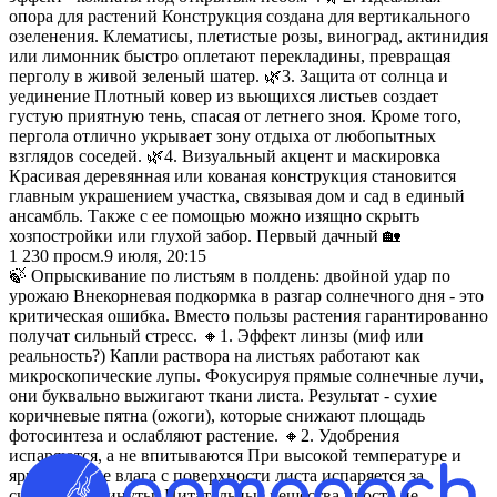
опора для растений Конструкция создана для вертикального
озеленения. Клематисы, плетистые розы, виноград, актинидия
или лимонник быстро оплетают перекладины, превращая
перголу в живой зеленый шатер. 🌿3. Защита от солнца и
уединение Плотный ковер из вьющихся листьев создает
густую приятную тень, спасая от летнего зноя. Кроме того,
пергола отлично укрывает зону отдыха от любопытных
взглядов соседей. 🌿4. Визуальный акцент и маскировка
Красивая деревянная или кованая конструкция становится
главным украшением участка, связывая дом и сад в единый
ансамбль. Также с ее помощью можно изящно скрыть
хозпостройки или глухой забор. Первый дачный 🏡
1 230
просм.
9 июля, 20:15
🍃 Опрыскивание по листьям в полдень: двойной удар по
урожаю Внекорневая подкормка в разгар солнечного дня - это
критическая ошибка. Вместо пользы растения гарантированно
получат сильный стресс. 🔸1. Эффект линзы (миф или
реальность?) Капли раствора на листьях работают как
микроскопические лупы. Фокусируя прямые солнечные лучи,
они буквально выжигают ткани листа. Результат - сухие
коричневые пятна (ожоги), которые снижают площадь
фотосинтеза и ослабляют растение. 🔸2. Удобрения
испаряются, а не впитываются При высокой температуре и
ярком солнце влага с поверхности листа испаряется за
считанные минуты. Питательные вещества просто не