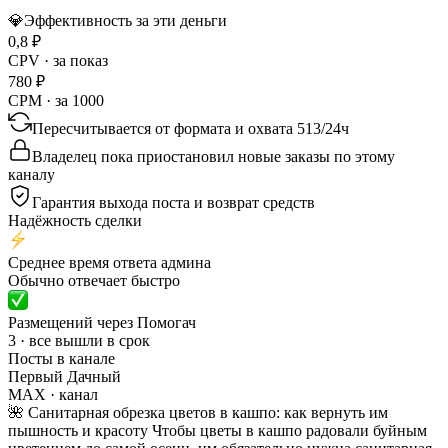
💎
Эффективность за эти деньги
0,8
₽
CPV · за показ
780
₽
CPM · за 1000
Пересчитывается от формата и охвата
513
/
24ч
Владелец пока приостановил новые заказы по этому
каналу
Гарантия выхода поста и возврат средств
Надёжность сделки
Среднее время ответа админа
Обычно отвечает быстро
Размещений через Помогач
3 · все вышли в срок
Посты в канале
Первый Дачный
MAX
· канал
🌺 Санитарная обрезка цветов в кашпо: как вернуть им
пышность и красоту Чтобы цветы в кашпо радовали буйным