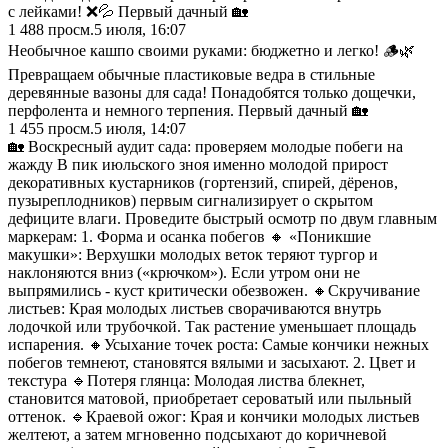
с лейками! ❌💦 Первый дачный 🏡
1 488
просм.
5 июля, 16:07
Необычное кашпо своими руками: бюджетно и легко! 🪵🌿
Превращаем обычные пластиковые ведра в стильные
деревянные вазоны для сада! Понадобятся только дощечки,
перфолента и немного терпения. Первый дачный 🏡
1 455
просм.
5 июля, 14:07
🏡 Воскресный аудит сада: проверяем молодые побеги на
жажду В пик июльского зноя именно молодой прирост
декоративных кустарников (гортензий, спирей, дёренов,
пузыреплодников) первым сигнализирует о скрытом
дефиците влаги. Проведите быстрый осмотр по двум главным
маркерам: 1. Форма и осанка побегов 🔸 «Поникшие
макушки»: Верхушки молодых веток теряют тургор и
наклоняются вниз («крючком»). Если утром они не
выпрямились - куст критически обезвожен. 🔸Скручивание
листьев: Края молодых листьев сворачиваются внутрь
лодочкой или трубочкой. Так растение уменьшает площадь
испарения. 🔸Усыхание точек роста: Самые кончики нежных
побегов темнеют, становятся вялыми и засыхают. 2. Цвет и
текстура 🔹Потеря глянца: Молодая листва блекнет,
становится матовой, приобретает сероватый или пыльный
оттенок. 🔹Краевой ожог: Края и кончики молодых листьев
желтеют, а затем мгновенно подсыхают до коричневой