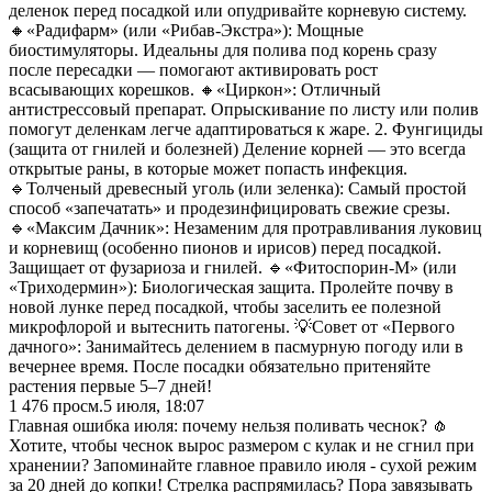
деленок перед посадкой или опудривайте корневую систему.
🔸«Радифарм» (или «Рибав-Экстра»): Мощные
биостимуляторы. Идеальны для полива под корень сразу
после пересадки — помогают активировать рост
всасывающих корешков. 🔸«Циркон»: Отличный
антистрессовый препарат. Опрыскивание по листу или полив
помогут деленкам легче адаптироваться к жаре. 2. Фунгициды
(защита от гнилей и болезней) Деление корней — это всегда
открытые раны, в которые может попасть инфекция.
🔹Толченый древесный уголь (или зеленка): Самый простой
способ «запечатать» и продезинфицировать свежие срезы.
🔹«Максим Дачник»: Незаменим для протравливания луковиц
и корневищ (особенно пионов и ирисов) перед посадкой.
Защищает от фузариоза и гнилей. 🔹«Фитоспорин-М» (или
«Триходермин»): Биологическая защита. Пролейте почву в
новой лунке перед посадкой, чтобы заселить ее полезной
микрофлорой и вытеснить патогены. 💡Совет от «Первого
дачного»: Занимайтесь делением в пасмурную погоду или в
вечернее время. После посадки обязательно притеняйте
растения первые 5–7 дней!
1 476
просм.
5 июля, 18:07
Главная ошибка июля: почему нельзя поливать чеснок? 🧄
Хотите, чтобы чеснок вырос размером с кулак и не сгнил при
хранении? Запоминайте главное правило июля - сухой режим
за 20 дней до копки! Стрелка распрямилась? Пора завязывать