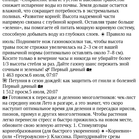
снижает испарение воды из почвы. Земля дольше остается
влажной, что сокращает потребность в экстремальных
поливах. •Развитие корней: Высота надземной части
напрямую связана с глубиной корней. Оставляя траве больше
«зелени», вы помогаете ей питать мощную корневую систему,
способную добывать воду из глубоких слоев. ☀️ Правило на
июль: Поднимите нож газонокосилки так, чтобы высота
травы после стрижки увеличилась на 2–3 см от вашей
привычной нормы (оптимально оставлять около 7–8 см).
Косите только в вечерние часы и никогда не убирайте более
1/3 высоты стебля за раз. Дайте газону шанс пережить зной
сочным и зеленым! 🌿 Первый дачный 🏡
1 463
просм.
6 июля, 07:07
🌺 Петуния в сезон дождей: как защитить от гнили и болезней
Первый дачный 🏡
1 512
просм.
5 июля, 20:07
🏡 Готовимся к пересадке и делению многолетников: чек-лист
на середину июля Лето в разгаре, а это значит, что скоро
наступит оптимальное время для деления и пересадки ирисов,
пионов, примул и других многолетников. Чтобы растения
легко перенесли стресс и быстро прижились на новом месте,
обновите свою зеленую аптечку. 1. Стимуляторы
корнеобразования (для быстрого укоренения) 🔸«Корневин»
(или «Гетероауксин»): Классика. Припудривайте срезы