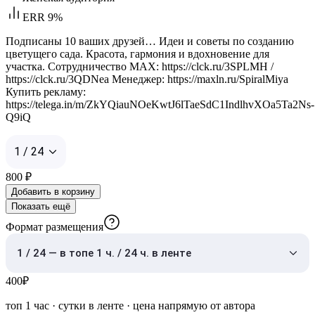
ERR 9%
Подписаны 10 ваших друзей… Идеи и советы по созданию
цветущего сада. Красота, гармония и вдохновение для
участка. Сотрудничество MAX: https://clck.ru/3SPLMH /
https://clck.ru/3QDNea Менеджер: https://maxln.ru/SpiralMiya
Купить рекламу:
https://telega.in/m/ZkYQiauNOeKwtJ6lTaeSdC1IndlhvXOa5Ta2Ns-
Q9iQ
1 / 24
800
₽
Добавить в корзину
Показать ещё
Формат размещения
1 / 24 — в топе 1 ч. / 24 ч. в ленте
400
₽
топ 1 час
·
сутки в ленте
· цена напрямую от автора