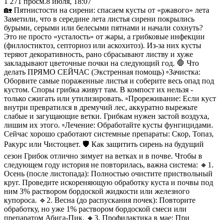
1 271
просм.
8 июля, 18:07
🏡 Пятнистости на сирени: спасаем кусты от «ржавого» лета
Заметили, что в середине лета листья сирени покрылись
бурыми, серыми или белесыми пятнами и начали сохнуть?
Это не просто «усталость» от жары, а грибковые инфекции
(филлостиктоз, септориоз или аскохитоз). Из-за них кусты
теряют декоративность, рано сбрасывают листву и хуже
закладывают цветочные почки на следующий год. 🛑 Что
делать ПРЯМО СЕЙЧАС (Экстренная помощь) ▫️Зачистка:
Оборвите самые пораженные листья и соберите весь опад под
кустом. Споры грибка живут там. В компост их нельзя -
только сжигать или утилизировать. ▫️Прореживание: Если куст
внутри превратился в дремучий лес, аккуратно вырежьте
слабые и загущающие ветки. Грибкам нужен застой воздуха,
лишим их этого. ▫️Лечение: Обработайте кусты фунгицидами.
Сейчас хорошо сработают системные препараты: Скор, Топаз,
Ракурс или Чистоцвет. 🛡️ Как защитить сирень на будущий
сезон Грибок отлично зимует на ветках и в почве. Чтобы в
следующем году история не повторилась, важна система: 🔸1.
Осень (после листопада): Полностью очистите приствольный
круг. Проведите искореняющую обработку куста и почвы под
ним 3% раствором бордоской жидкости или железного
купороса. 🔹2. Весна (до распускания почек): Повторите
обработку, но уже 1% раствором бордоской смеси или
препаратом Абига-Пик. 🔸3. Профилактика в мае: При