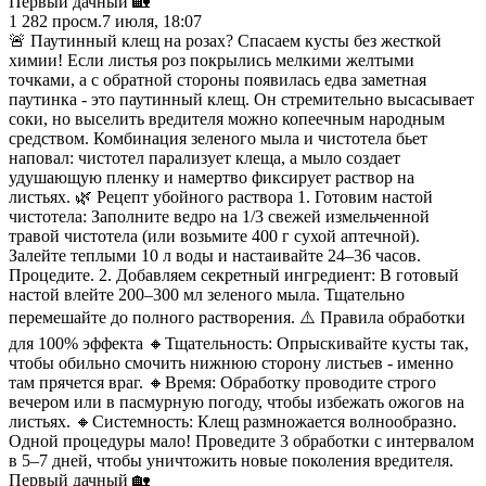
Первый дачный 🏡
1 282
просм.
7 июля, 18:07
🚨 Паутинный клещ на розах? Спасаем кусты без жесткой
химии! Если листья роз покрылись мелкими желтыми
точками, а с обратной стороны появилась едва заметная
паутинка - это паутинный клещ. Он стремительно высасывает
соки, но выселить вредителя можно копеечным народным
средством. Комбинация зеленого мыла и чистотела бьет
наповал: чистотел парализует клеща, а мыло создает
удушающую пленку и намертво фиксирует раствор на
листьях. 🌿 Рецепт убойного раствора 1. Готовим настой
чистотела: Заполните ведро на 1/3 свежей измельченной
травой чистотела (или возьмите 400 г сухой аптечной).
Залейте теплыми 10 л воды и настаивайте 24–36 часов.
Процедите. 2. Добавляем секретный ингредиент: В готовый
настой влейте 200–300 мл зеленого мыла. Тщательно
перемешайте до полного растворения. ⚠️ Правила обработки
для 100% эффекта 🔸Тщательность: Опрыскивайте кусты так,
чтобы обильно смочить нижнюю сторону листьев - именно
там прячется враг. 🔸Время: Обработку проводите строго
вечером или в пасмурную погоду, чтобы избежать ожогов на
листьях. 🔸Системность: Клещ размножается волнообразно.
Одной процедуры мало! Проведите 3 обработки с интервалом
в 5–7 дней, чтобы уничтожить новые поколения вредителя.
Первый дачный 🏡