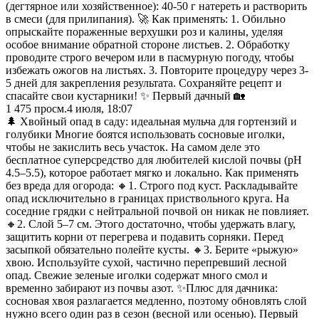
(дегтярное или хозяйственное): 40-50 г натереть и растворить
в смеси (для прилипания). 🚀 Как применять: 1. Обильно
опрыскайте пораженные верхушки роз и калины, уделяя
особое внимание обратной стороне листьев. 2. Обработку
проводите строго вечером или в пасмурную погоду, чтобы
избежать ожогов на листьях. 3. Повторите процедуру через 3-
5 дней для закрепления результата. Сохраняйте рецепт и
спасайте свои кустарники! ✨ Первый дачный 🏡
1 475
просм.
4 июля, 18:07
🌲 Хвойный опад в саду: идеальная мульча для гортензий и
голубики Многие боятся использовать сосновые иголки,
чтобы не закислить весь участок. На самом деле это
бесплатное суперсредство для любителей кислой почвы (pH
4.5–5.5), которое работает мягко и локально. Как применять
без вреда для огорода: 🔸1. Строго под куст. Раскладывайте
опад исключительно в границах приствольного круга. На
соседние грядки с нейтральной почвой он никак не повлияет.
🔸2. Слой 5–7 см. Этого достаточно, чтобы удержать влагу,
защитить корни от перегрева и подавить сорняки. Перед
засыпкой обязательно полейте кусты. 🔸3. Берите «рыжую»
хвою. Используйте сухой, частично перепревший лесной
опад. Свежие зеленые иголки содержат много смол и
временно забирают из почвы азот. ✨Плюс для дачника:
сосновая хвоя разлагается медленно, поэтому обновлять слой
нужно всего один раз в сезон (весной или осенью). Первый