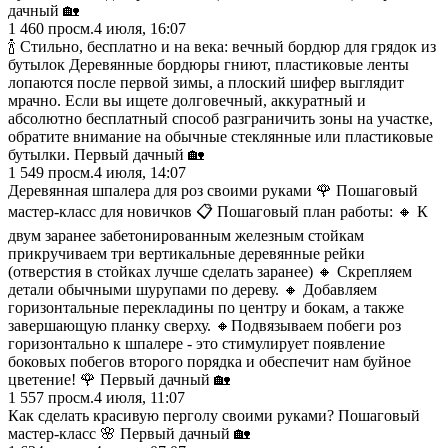
дачный 🏡
1 460
просм.
4 июля, 16:07
🍾 Стильно, бесплатно и на века: вечный бордюр для грядок из
бутылок Деревянные бордюры гниют, пластиковые ленты
лопаются после первой зимы, а плоский шифер выглядит
мрачно. Если вы ищете долговечный, аккуратный и
абсолютно бесплатный способ разграничить зоны на участке,
обратите внимание на обычные стеклянные или пластиковые
бутылки. Первый дачный 🏡
1 549
просм.
4 июля, 14:07
Деревянная шпалера для роз своими руками 🌹 Пошаговый
мастер-класс для новичков 📋 Пошаговый план работы: 🔸 К
двум заранее забетонированным железным стойкам
прикручиваем три вертикальные деревянные рейки
(отверстия в стойках лучше сделать заранее) 🔸 Скрепляем
детали обычными шурупами по дереву. 🔸 Добавляем
горизонтальные перекладины по центру и бокам, а также
завершающую планку сверху. 🔸Подвязываем побеги роз
горизонтально к шпалере - это стимулирует появление
боковых побегов второго порядка и обеспечит нам буйное
цветение! 🌹 Первый дачный 🏡
1 557
просм.
4 июля, 11:07
Как сделать красивую перголу своими руками? Пошаговый
мастер-класс 🌸 Первый дачный 🏡