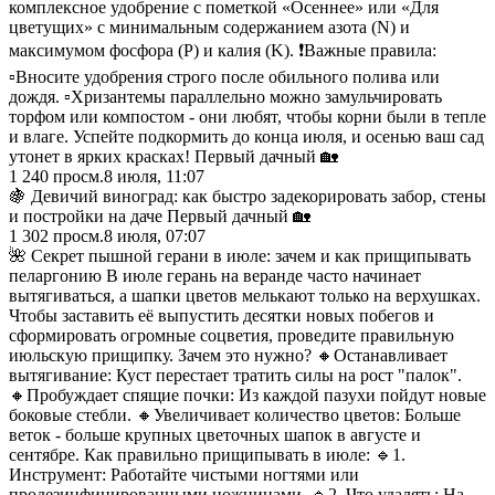
комплексное удобрение с пометкой «Осеннее» или «Для
цветущих» с минимальным содержанием азота (N) и
максимумом фосфора (P) и калия (K). ❗️Важные правила:
▫️Вносите удобрения строго после обильного полива или
дождя. ▫️Хризантемы параллельно можно замульчировать
торфом или компостом - они любят, чтобы корни были в тепле
и влаге. Успейте подкормить до конца июля, и осенью ваш сад
утонет в ярких красках! Первый дачный 🏡
1 240
просм.
8 июля, 11:07
🍇 Девичий виноград: как быстро задекорировать забор, стены
и постройки на даче Первый дачный 🏡
1 302
просм.
8 июля, 07:07
🌺 Секрет пышной герани в июле: зачем и как прищипывать
пеларгонию В июле герань на веранде часто начинает
вытягиваться, а шапки цветов мелькают только на верхушках.
Чтобы заставить её выпустить десятки новых побегов и
сформировать огромные соцветия, проведите правильную
июльскую прищипку. Зачем это нужно? 🔸Останавливает
вытягивание: Куст перестает тратить силы на рост "палок".
🔸Пробуждает спящие почки: Из каждой пазухи пойдут новые
боковые стебли. 🔸Увеличивает количество цветов: Больше
веток - больше крупных цветочных шапок в августе и
сентябре. Как правильно прищипывать в июле: 🔹1.
Инструмент: Работайте чистыми ногтями или
продезинфицированными ножницами. 🔹2. Что удалять: На