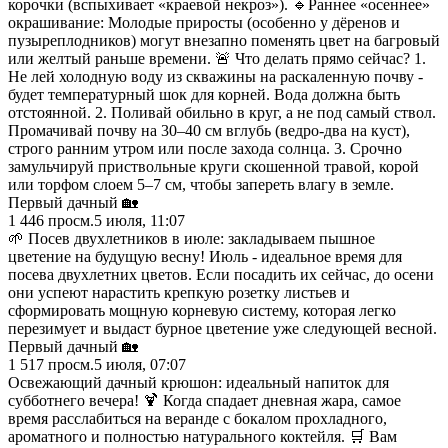
корочки (вспыхивает «краевой некроз»). 🔹Раннее «осеннее»
окрашивание: Молодые приросты (особенно у дёренов и
пузыреплодников) могут внезапно поменять цвет на багровый
или желтый раньше времени. 🚨 Что делать прямо сейчас? 1.
Не лей холодную воду из скважины на раскаленную почву -
будет температурный шок для корней. Вода должна быть
отстоянной. 2. Поливай обильно в круг, а не под самый ствол.
Промачивай почву на 30–40 см вглубь (ведро-два на куст),
строго ранним утром или после захода солнца. 3. Срочно
замульчируй приствольные круги скошенной травой, корой
или торфом слоем 5–7 см, чтобы запереть влагу в земле.
Первый дачный 🏡
1 446
просм.
5 июля, 11:07
🌱 Посев двухлетников в июле: закладываем пышное
цветение на будущую весну! Июль - идеальное время для
посева двухлетних цветов. Если посадить их сейчас, до осени
они успеют нарастить крепкую розетку листьев и
сформировать мощную корневую систему, которая легко
перезимует и выдаст бурное цветение уже следующей весной.
Первый дачный 🏡
1 517
просм.
5 июля, 07:07
Освежающий дачный крюшон: идеальный напиток для
субботнего вечера! 🍹 Когда спадает дневная жара, самое
время расслабиться на веранде с бокалом прохладного,
ароматного и полностью натурального коктейля. 🛒 Вам