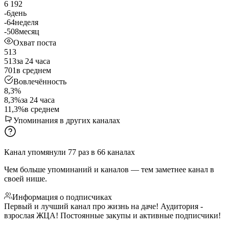
6 192
-6
день
-64
неделя
-508
месяц
Охват поста
513
513
за 24 часа
701
в среднем
Вовлечённость
8,3%
8,3%
за 24 часа
11,3%
в среднем
Упоминания в других каналах
Канал упомянули
77
раз
в
66
каналах
Чем больше упоминаний и каналов — тем заметнее канал в
своей нише.
Информация о подписчиках
Первый и лучший канал про жизнь на даче! Аудитория -
взрослая ЖЦА! Постоянные закупы и активные подписчики!