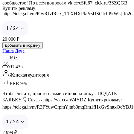
сообщество! По всем вопросам vk.cc/cSfu67, clck.ru/3SZQGB
Купить рекламу:
https://telega.in/m/fOyRJvfRsjx_TTXHXPkPcsUSCIcPPkWLjjJo2
1 / 24
20 000
₽
Добавить в корзину
Наша Дача
Max
91 435
Женская аудитория
ERR 9%
Чтобы читать, просто нажми синюю кнопку - ПОДАТЬ
ЗАЯВКУ 👇 Связь - https://vk.cc/cW4YDZ Купить рекламу:
https://telega.in/m/R3FYuwCrpmYjtnb0mqRm1fHxGvSmtxOeYBJ
1 / 24
2 999
₽