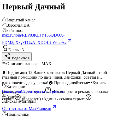
Первый Дачный
Закрытый канал
Взрослая ЦА
Байт пост
max.ru/join/RLP83KLJY156QDOX-
PDM2pXzgzTGxATXDQUtJWd29xc
Баллы: 3
Поделиться
Описание канала в MAX
📱Подписаны 12 Ваших контактов Первый Дачный - твой
главный помощник по даче: идеи, лайфхаки, советы и
вдохновения для участка!🏠 Присоединяйтесь🏡 ▪️Купить
Категории
Сад и дача
Строительство и ремонт
рекламу:
ссылка скрыта
▪️По вопросам рекламы:
ссылка
Аудитория
скрыта
(владелец) ▪️Админ -
ссылка скрыта
Женская аудитория
Статистика от MaxFrame.ru
Подписчики