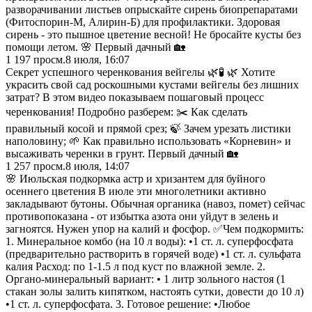
разворачивании листьев опрыскайте сирень биопрепаратами
(Фитоспорин-М, Алирин-Б) для профилактики. Здоровая
сирень - это пышное цветение весной! Не бросайте кусты без
помощи летом. 🌸 Первый дачный 🏡
1 197
просм.
8 июля, 16:07
Секрет успешного черенкования вейгелы 🌿🧪 🌿 Хотите
украсить свой сад роскошными кустами вейгелы без лишних
затрат? В этом видео показываем пошаговый процесс
черенкования! Подробно разберем: ✂️ Как сделать
правильный косой и прямой срез; 🍃 Зачем урезать листики
наполовину; 🌱 Как правильно использовать «Корневин» и
высаживать черенки в грунт. Первый дачный 🏡
1 257
просм.
8 июля, 14:07
🌸 Июльская подкормка астр и хризантем для буйного
осеннего цветения В июле эти многолетники активно
закладывают бутоны. Обычная органика (навоз, помет) сейчас
противопоказана - от избытка азота они уйдут в зелень и
загноятся. Нужен упор на калий и фосфор. ✅Чем подкормить:
1. Минеральное комбо (на 10 л воды): •1 ст. л. суперфосфата
(предварительно растворить в горячей воде) •1 ст. л. сульфата
калия Расход: по 1-1.5 л под куст по влажной земле. 2.
Органо-минеральный вариант: • 1 литр зольного настоя (1
стакан золы залить кипятком, настоять сутки, довести до 10 л)
•1 ст. л. суперфосфата. 3. Готовое решение: •Любое