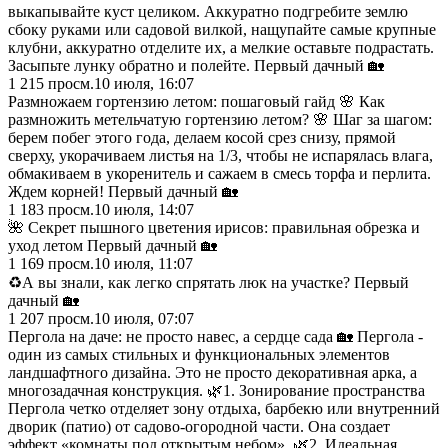
выкапывайте куст целиком. Аккуратно подгребите землю
сбоку руками или садовой вилкой, нащупайте самые крупные
клубни, аккуратно отделите их, а мелкие оставьте подрастать.
Засыпьте лунку обратно и полейте. Первый дачный 🏡
1 215
просм.
10 июля, 16:07
Размножаем гортензию летом: пошаговый гайд 🌸 Как
размножить метельчатую гортензию летом? 🌸 Шаг за шагом:
берем побег этого года, делаем косой срез снизу, прямой
сверху, укорачиваем листья на 1/3, чтобы не испарялась влага,
обмакиваем в укоренитель и сажаем в смесь торфа и перлита.
Ждем корней! Первый дачный 🏡
1 183
просм.
10 июля, 14:07
🌺 Секрет пышного цветения ирисов: правильная обрезка и
уход летом Первый дачный 🏡
1 169
просм.
10 июля, 11:07
♻️А вы знали, как легко спрятать люк на участке? Первый
дачный 🏡
1 207
просм.
10 июля, 07:07
Пергола на даче: не просто навес, а сердце сада 🏡 Пергола -
один из самых стильных и функциональных элементов
ландшафтного дизайна. Это не просто декоративная арка, а
многозадачная конструкция. 🌿1. Зонирование пространства
Пергола четко отделяет зону отдыха, барбекю или внутренний
дворик (патио) от садово-огородной части. Она создает
эффект «комнаты под открытым небом». 🌿2. Идеальная