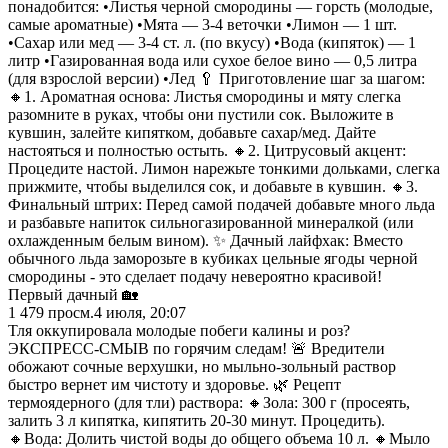
понадобится: •Листья черной смородины — горсть (молодые,
самые ароматные) •Мята — 3-4 веточки •Лимон — 1 шт.
•Сахар или мед — 3-4 ст. л. (по вкусу) •Вода (кипяток) — 1
литр •Газированная вода или сухое белое вино — 0,5 литра
(для взрослой версии) •Лед 🥄 Приготовление шаг за шагом:
🔸1. Ароматная основа: Листья смородины и мяту слегка
разомните в руках, чтобы они пустили сок. Выложите в
кувшин, залейте кипятком, добавьте сахар/мед. Дайте
настояться и полностью остыть. 🔸2. Цитрусовый акцент:
Процедите настой. Лимон нарежьте тонкими дольками, слегка
прижмите, чтобы выделился сок, и добавьте в кувшин. 🔸3.
Финальный штрих: Перед самой подачей добавьте много льда
и разбавьте напиток сильногазированной минералкой (или
охлажденным белым вином). ✨ Дачный лайфхак: Вместо
обычного льда заморозьте в кубиках цельные ягоды черной
смородины - это сделает подачу невероятно красивой!
Первый дачный 🏡
1 479
просм.
4 июля, 20:07
Тля оккупировала молодые побеги калины и роз?
ЭКСПРЕСС-СМЫВ по горячим следам! 🚨 Вредители
обожают сочные верхушки, но мыльно-зольный раствор
быстро вернет им чистоту и здоровье. 🌿 Рецепт
термоядерного (для тли) раствора: 🔸Зола: 300 г (просеять,
залить 3 л кипятка, кипятить 20-30 минут. Процедить).
🔸Вода: Долить чистой воды до общего объема 10 л. 🔸Мыло