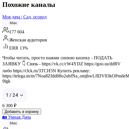
Похожие каналы
Моя дача | Сад, огород
Max
177 604
Женская аудитория
ERR 13%
Чтобы читать, просто нажми синюю кнопку - ПОДАТЬ
ЗАЯВКУ 👇 Связь - https://vk.cc/cW4YDZ https://goo.su/ddRV
либо https://clck.ru/3TCH5N Купить рекламу:
https://telega.in/m/7Noa8Zfdd08o2ubfNa_omjbwLflDV83kOPmdeM
9lgk
1 / 24
6 300
₽
Добавить в корзину
🏡 Умная Дача
Max