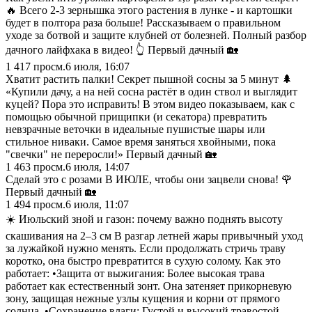
🔥 Всего 2-3 зернышка этого растения в лунке - и картошки
будет в полтора раза больше! Рассказываем о правильном
уходе за ботвой и защите клубней от болезней. Полный разбор
дачного лайфхака в видео! 👆 Первый дачный 🏡
1 417
просм.
6 июля, 16:07
Хватит растить палки! Секрет пышной сосны за 5 минут 🌲
«Купили дачу, а на ней сосна растёт в один ствол и выглядит
куцей? Пора это исправить! В этом видео показываем, как с
помощью обычной прищипки (и секатора) превратить
невзрачные веточки в идеальные пушистые шары или
стильное ниваки. Самое время заняться хвойными, пока
"свечки" не переросли!» Первый дачный 🏡
1 463
просм.
6 июля, 14:07
Сделай это с розами В ИЮЛЕ, чтобы они зацвели снова! 🌹
Первый дачный 🏡
1 494
просм.
6 июля, 11:07
☀️ Июльский зной и газон: почему важно поднять высоту
скашивания на 2–3 см В разгар летней жары привычный уход
за лужайкой нужно менять. Если продолжать стричь траву
коротко, она быстро превратится в сухую солому. Как это
работает: •Защита от выжигания: Более высокая трава
работает как естественный зонт. Она затеняет прикорневую
зону, защищая нежные узлы кущения и корни от прямого
солнца. •Сохранение влаги: Густой и высокий травостой