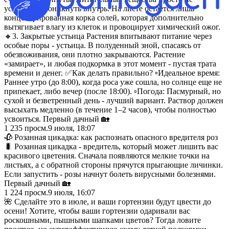
успевают проникнуть внутрь. На листе остается лишь
концентрированная корка солей, которая дополнительно
вытягивает влагу из клеток и провоцирует химический ожог.
🔸3. Закрытые устьица Растения впитывают питание через
особые поры - устьица. В полуденный зной, спасаясь от
обезвоживания, они плотно закрываются. Растение
«замирает», и любая подкормка в этот момент - пустая трата
времени и денег. ✅Как делать правильно? ▫️Идеальное время:
Раннее утро (до 8:00), когда роса уже сошла, но солнце еще не
припекает, либо вечер (после 18:00). ▫️Погода: Пасмурный, но
сухой и безветренный день - лучший вариант. Раствор должен
высыхать медленно (в течение 1–2 часов), чтобы полностью
усвоиться. Первый дачный 🏡
1 235
просм.
9 июля, 18:07
🥀 Розанная цикадка: как распознать опасного вредителя роз
🐛 Розанная цикадка - вредитель, который может лишить вас
красивого цветения. Сначала появляются мелкие точки на
листьях, а с обратной стороны прячутся прыгающие личинки.
Если запустить - розы начнут болеть вирусными болезнями.
Первый дачный 🏡
1 224
просм.
9 июля, 16:07
🌺 Сделайте это в июле, и ваши гортензии будут цвести до
осени! Хотите, чтобы ваши гортензии одаривали вас
роскошными, пышными шапками цветов? Тогда ловите