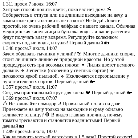
1 311
просм.
7 июля, 16:07
Хитрый способ полить цветы, пока вас нет дома 🌸
Собираетесь в отпуск или на длинные выходные на дачу, а
комнатные цветы оставить не на кого? Не беда! Ловите
простой, но очень рабочий лайфхак с нашего канала. Обычная
медицинская капельница и бутылка воды - и ваши растения
будут получать влагу вовремя. Регулируйте колесиком
скорость подачи воды, и вуаля! Первый дачный 🏡
1 348
просм.
7 июля, 14:07
Зачем обрывать тычинки у лилий? 🌸 Многие дачники спорят,
стоит ли лишать лилию её природной красоты. Но у этой
процедуры есть три весомых плюса: 🔸 Лилия цветет немного
дольше. 🔸 Лепестки (особенно у светлых сортов) не
пачкаются яркой пыльцой. 🔸 Исключается переопыление у
чувствительных сортов. Первый дачный 🏡
1 357
просм.
7 июля, 11:07
Создаем приствольный круг для клена 🍁 Первый дачный 🏡
1 369
просм.
7 июля, 07:07
🍅 Не заливайте помидоры! Правильный полив на даче.
Приезжаете на дачу только на выходные и сразу обильно
заливаете теплицу? 🛑 В видео главная причина, почему
томаты трескаются и становятся водянистыми! Первый
дачный 🏡
1 489
просм.
6 июля, 18:07
Как увеличить урожай картофеля в 1,5 раза? Простой секрет!