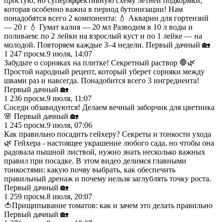
простую, но суперэффективную схему летней подкормки,
которая особенно важна в период бутонизации! Нам
понадобятся всего 2 компонента: 💧 Акварин для гортензий
— 20 г 💧 Гумат калия — 20 мл Разводим в 10 л воды и
поливаем: по 2 лейки на взрослый куст и по 1 лейке — на
молодой. Повторяем каждые 3–4 недели. Первый дачный 🏡
1 247
просм.
9 июля, 14:07
Забудьте о сорняках на плитке! Секретный раствор 🛑🌿
Простой народный рецепт, который уберет сорняки между
швами раз и навсегда. Понадобится всего 3 ингредиента!
Первый дачный 🏡
1 236
просм.
9 июля, 11:07
Соседи обзавидуются! Делаем вечный заборчик для цветника
🌸 Первый дачный 🏡
1 245
просм.
9 июля, 07:06
Как правильно посадить гейхеру? Секреты и тонкости ухода
🌿 Гейхера - настоящее украшение любого сада, но чтобы она
радовала пышной листвой, нужно знать несколько важных
правил при посадке. В этом видео делимся главными
тонкостями: какую почву выбрать, как обеспечить
правильный дренаж и почему нельзя заглублять точку роста.
Первый дачный 🏡
1 259
просм.
8 июля, 20:07
🍅Прищипывание томатов: как и зачем это делать правильно
Первый дачный 🏡